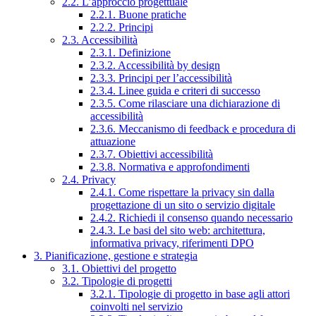
2.2. L’approccio progettuale
2.2.1. Buone pratiche
2.2.2. Principi
2.3. Accessibilità
2.3.1. Definizione
2.3.2. Accessibilità by design
2.3.3. Principi per l’accessibilità
2.3.4. Linee guida e criteri di successo
2.3.5. Come rilasciare una dichiarazione di
accessibilità
2.3.6. Meccanismo di feedback e procedura di
attuazione
2.3.7. Obiettivi accessibilità
2.3.8. Normativa e approfondimenti
2.4. Privacy
2.4.1. Come rispettare la privacy sin dalla
progettazione di un sito o servizio digitale
2.4.2. Richiedi il consenso quando necessario
2.4.3. Le basi del sito web: architettura,
informativa privacy, riferimenti DPO
3. Pianificazione, gestione e strategia
3.1. Obiettivi del progetto
3.2. Tipologie di progetti
3.2.1. Tipologie di progetto in base agli attori
coinvolti nel servizio