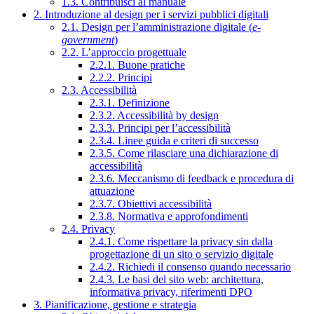
1.3. Contribuisci al manuale
2. Introduzione al design per i servizi pubblici digitali
2.1. Design per l’amministrazione digitale (
e-
government
)
2.2. L’approccio progettuale
2.2.1. Buone pratiche
2.2.2. Principi
2.3. Accessibilità
2.3.1. Definizione
2.3.2. Accessibilità by design
2.3.3. Principi per l’accessibilità
2.3.4. Linee guida e criteri di successo
2.3.5. Come rilasciare una dichiarazione di
accessibilità
2.3.6. Meccanismo di feedback e procedura di
attuazione
2.3.7. Obiettivi accessibilità
2.3.8. Normativa e approfondimenti
2.4. Privacy
2.4.1. Come rispettare la privacy sin dalla
progettazione di un sito o servizio digitale
2.4.2. Richiedi il consenso quando necessario
2.4.3. Le basi del sito web: architettura,
informativa privacy, riferimenti DPO
3. Pianificazione, gestione e strategia