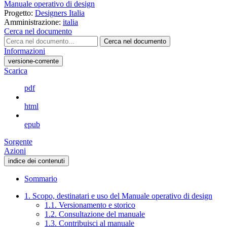
Manuale operativo di design
Progetto:
Designers Italia
Amministrazione:
italia
Cerca nel documento
Cerca nel documento
Informazioni
versione-corrente
Scarica
pdf
html
epub
Sorgente
Azioni
indice dei contenuti
Sommario
1. Scopo, destinatari e uso del Manuale operativo di design
1.1. Versionamento e storico
1.2. Consultazione del manuale
1.3. Contribuisci al manuale