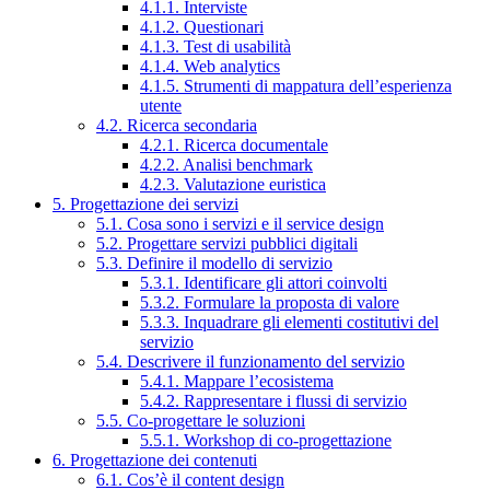
4.1.1. Interviste
4.1.2. Questionari
4.1.3. Test di usabilità
4.1.4. Web analytics
4.1.5. Strumenti di mappatura dell’esperienza
utente
4.2. Ricerca secondaria
4.2.1. Ricerca documentale
4.2.2. Analisi benchmark
4.2.3. Valutazione euristica
5. Progettazione dei servizi
5.1. Cosa sono i servizi e il service design
5.2. Progettare servizi pubblici digitali
5.3. Definire il modello di servizio
5.3.1. Identificare gli attori coinvolti
5.3.2. Formulare la proposta di valore
5.3.3. Inquadrare gli elementi costitutivi del
servizio
5.4. Descrivere il funzionamento del servizio
5.4.1. Mappare l’ecosistema
5.4.2. Rappresentare i flussi di servizio
5.5. Co-progettare le soluzioni
5.5.1. Workshop di co-progettazione
6. Progettazione dei contenuti
6.1. Cos’è il content design