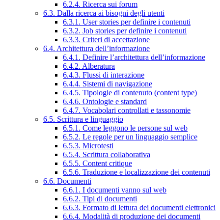
6.2.4. Ricerca sui forum
6.3. Dalla ricerca ai bisogni degli utenti
6.3.1. User stories per definire i contenuti
6.3.2. Job stories per definire i contenuti
6.3.3. Criteri di accettazione
6.4. Architettura dell’informazione
6.4.1. Definire l’architettura dell’informazione
6.4.2. Alberatura
6.4.3. Flussi di interazione
6.4.4. Sistemi di navigazione
6.4.5. Tipologie di contenuto (content type)
6.4.6. Ontologie e standard
6.4.7. Vocabolari controllati e tassonomie
6.5. Scrittura e linguaggio
6.5.1. Come leggono le persone sul web
6.5.2. Le regole per un linguaggio semplice
6.5.3. Microtesti
6.5.4. Scrittura collaborativa
6.5.5. Content critique
6.5.6. Traduzione e localizzazione dei contenuti
6.6. Documenti
6.6.1. I documenti vanno sul web
6.6.2. Tipi di documenti
6.6.3. Formato di lettura dei documenti elettronici
6.6.4. Modalità di produzione dei documenti