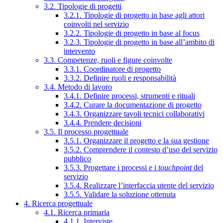
3.2. Tipologie di progetti
3.2.1. Tipologie di progetto in base agli attori
coinvolti nel servizio
3.2.2. Tipologie di progetto in base al focus
3.2.3. Tipologie di progetto in base all’ambito di
intervento
3.3. Competenze, ruoli e figure coinvolte
3.3.1. Coordinatore di progetto
3.3.2. Definire ruoli e responsabilità
3.4. Metodo di lavoro
3.4.1. Definire processi, strumenti e rituali
3.4.2. Curare la documentazione di progetto
3.4.3. Organizzare tavoli tecnici collaborativi
3.4.4. Prendere decisioni
3.5. Il processo progettuale
3.5.1. Organizzare il progetto e la sua gestione
3.5.2. Comprendere il contesto d’uso del servizio
pubblico
3.5.3. Progettare i processi e i
touchpoint
del
servizio
3.5.4. Realizzare l’interfaccia utente del servizio
3.5.5. Validare la soluzione ottenuta
4. Ricerca progettuale
4.1. Ricerca primaria
4.1.1. Interviste