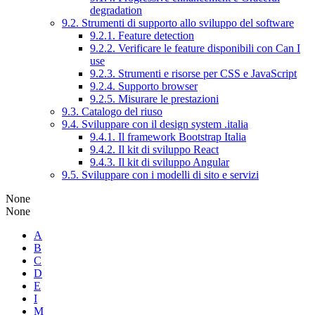
degradation
9.2. Strumenti di supporto allo sviluppo del software
9.2.1. Feature detection
9.2.2. Verificare le feature disponibili con Can I
use
9.2.3. Strumenti e risorse per CSS e JavaScript
9.2.4. Supporto browser
9.2.5. Misurare le prestazioni
9.3. Catalogo del riuso
9.4. Sviluppare con il design system .italia
9.4.1. Il framework Bootstrap Italia
9.4.2. Il kit di sviluppo React
9.4.3. Il kit di sviluppo Angular
9.5. Sviluppare con i modelli di sito e servizi
None
None
A
B
C
D
E
I
M