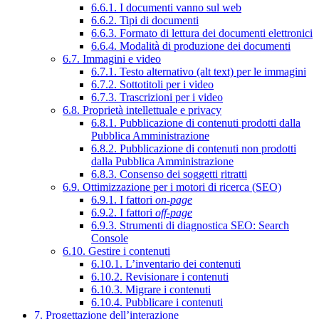
6.6.1. I documenti vanno sul web
6.6.2. Tipi di documenti
6.6.3. Formato di lettura dei documenti elettronici
6.6.4. Modalità di produzione dei documenti
6.7. Immagini e video
6.7.1. Testo alternativo (alt text) per le immagini
6.7.2. Sottotitoli per i video
6.7.3. Trascrizioni per i video
6.8. Proprietà intellettuale e privacy
6.8.1. Pubblicazione di contenuti prodotti dalla
Pubblica Amministrazione
6.8.2. Pubblicazione di contenuti non prodotti
dalla Pubblica Amministrazione
6.8.3. Consenso dei soggetti ritratti
6.9. Ottimizzazione per i motori di ricerca (SEO)
6.9.1. I fattori
on-page
6.9.2. I fattori
off-page
6.9.3. Strumenti di diagnostica SEO: Search
Console
6.10. Gestire i contenuti
6.10.1. L’inventario dei contenuti
6.10.2. Revisionare i contenuti
6.10.3. Migrare i contenuti
6.10.4. Pubblicare i contenuti
7. Progettazione dell’interazione