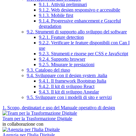
9.1.1. Attività preliminari
9.1.2. Web design responsivo e accessibile
9.1.3. Mobile first
9.1.4. Progressive enhancement e Graceful
degradation
9.2. Strumenti di supporto allo sviluppo del software
9.2.1. Feature detection
9.2.2. Verificare le feature disponibili con Can I
use
9.2.3. Strumenti e risorse per CSS e JavaScript
9.2.4. Supporto browser
9.2.5. Misurare le prestazioni
9.3. Catalogo del riuso
9.4. Sviluppare con il design system .italia
9.4.1. Il framework Bootstrap Italia
9.4.2. Il kit di sviluppo React
9.4.3. Il kit di sviluppo Angular
9.5. Sviluppare con i modelli di sito e servizi
1. Scopo, destinatari e uso del Manuale operativo di design
Team per la Trasformazione Digitale
in collaborazione con
Agenzia per l'Italia Digitale