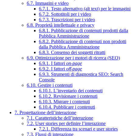
6.7. Immagini e video
6.7.1. Testo alternativo (alt text) per le immagini
6.7.2. Sottotitoli per i video
6.7.3. Trascrizioni per i video
6.8. Proprietà intellettuale e privacy
6.8.1. Pubblicazione di contenuti prodotti dalla
Pubblica Amministrazione
6.8.2. Pubblicazione di contenuti non prodotti
dalla Pubblica Amministrazione
6.8.3. Consenso dei soggetti ritratti
6.9. Ottimizzazione per i motori di ricerca (SEO)
6.9.1. I fattori
on-page
6.9.2. I fattori
off-page
6.9.3. Strumenti di diagnostica SEO: Search
Console
6.10. Gestire i contenuti
6.10.1. L’inventario dei contenuti
6.10.2. Revisionare i contenuti
6.10.3. Migrare i contenuti
6.10.4. Pubblicare i contenuti
7. Progettazione dell’interazione
7.1. Caratteristiche dell’interazione
7.2. User stories per definire l’interazione
7.2.1. Differenza tra scenari e user stories
7.3. Flussi di interazione