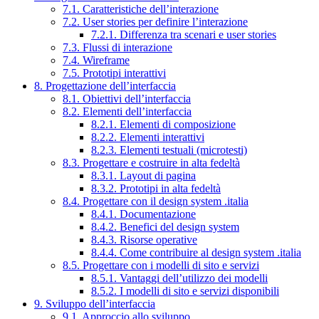
7.1. Caratteristiche dell’interazione
7.2. User stories per definire l’interazione
7.2.1. Differenza tra scenari e user stories
7.3. Flussi di interazione
7.4. Wireframe
7.5. Prototipi interattivi
8. Progettazione dell’interfaccia
8.1. Obiettivi dell’interfaccia
8.2. Elementi dell’interfaccia
8.2.1. Elementi di composizione
8.2.2. Elementi interattivi
8.2.3. Elementi testuali (microtesti)
8.3. Progettare e costruire in alta fedeltà
8.3.1. Layout di pagina
8.3.2. Prototipi in alta fedeltà
8.4. Progettare con il design system .italia
8.4.1. Documentazione
8.4.2. Benefici del design system
8.4.3. Risorse operative
8.4.4. Come contribuire al design system .italia
8.5. Progettare con i modelli di sito e servizi
8.5.1. Vantaggi dell’utilizzo dei modelli
8.5.2. I modelli di sito e servizi disponibili
9. Sviluppo dell’interfaccia
9.1. Approccio allo sviluppo