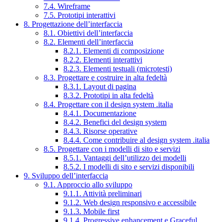
7.4. Wireframe
7.5. Prototipi interattivi
8. Progettazione dell’interfaccia
8.1. Obiettivi dell’interfaccia
8.2. Elementi dell’interfaccia
8.2.1. Elementi di composizione
8.2.2. Elementi interattivi
8.2.3. Elementi testuali (microtesti)
8.3. Progettare e costruire in alta fedeltà
8.3.1. Layout di pagina
8.3.2. Prototipi in alta fedeltà
8.4. Progettare con il design system .italia
8.4.1. Documentazione
8.4.2. Benefici del design system
8.4.3. Risorse operative
8.4.4. Come contribuire al design system .italia
8.5. Progettare con i modelli di sito e servizi
8.5.1. Vantaggi dell’utilizzo dei modelli
8.5.2. I modelli di sito e servizi disponibili
9. Sviluppo dell’interfaccia
9.1. Approccio allo sviluppo
9.1.1. Attività preliminari
9.1.2. Web design responsivo e accessibile
9.1.3. Mobile first
9.1.4. Progressive enhancement e Graceful