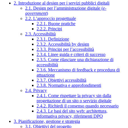
2. Introduzione al design per i servizi pubblici digitali
2.1. Design per l’amministrazione digitale (
e-
government
)
2.2. L’approccio progettuale
2.2.1. Buone pratiche
2.2.2. Principi
2.3. Accessibilità
2.3.1. Definizione
2.3.2. Accessibilità by design
2.3.3. Principi per l’accessibilità
2.3.4. Linee guida e criteri di successo
2.3.5. Come rilasciare una dichiarazione di
accessibilità
2.3.6. Meccanismo di feedback e procedura di
attuazione
2.3.7. Obiettivi accessibilità
2.3.8. Normativa e approfondimenti
2.4. Privacy
2.4.1. Come rispettare la privacy sin dalla
progettazione di un sito o servizio digitale
2.4.2. Richiedi il consenso quando necessario
2.4.3. Le basi del sito web: architettura,
informativa privacy, riferimenti DPO
3. Pianificazione, gestione e strategia
3.1. Obiettivi del progetto