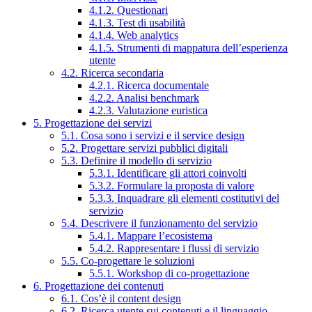
4.1.2. Questionari
4.1.3. Test di usabilità
4.1.4. Web analytics
4.1.5. Strumenti di mappatura dell’esperienza
utente
4.2. Ricerca secondaria
4.2.1. Ricerca documentale
4.2.2. Analisi benchmark
4.2.3. Valutazione euristica
5. Progettazione dei servizi
5.1. Cosa sono i servizi e il service design
5.2. Progettare servizi pubblici digitali
5.3. Definire il modello di servizio
5.3.1. Identificare gli attori coinvolti
5.3.2. Formulare la proposta di valore
5.3.3. Inquadrare gli elementi costitutivi del
servizio
5.4. Descrivere il funzionamento del servizio
5.4.1. Mappare l’ecosistema
5.4.2. Rappresentare i flussi di servizio
5.5. Co-progettare le soluzioni
5.5.1. Workshop di co-progettazione
6. Progettazione dei contenuti
6.1. Cos’è il content design
6.2. Ricerca utente sui contenuti e il linguaggio