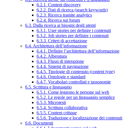
6.2.1. Content discovery
6.2.2. Dati di ricerca (search keywords)
6.2.3. Ricerca tramite analytics
6.2.4. Ricerca sui forum
6.3. Dalla ricerca ai bisogni degli utenti
6.3.1. User stories per definire i contenuti
6.3.2. Job stories per definire i contenuti
6.3.3. Criteri di accettazione
6.4. Architettura dell’informazione
6.4.1. Definire l’architettura dell’informazione
6.4.2. Alberatura
6.4.3. Flussi di interazione
6.4.4. Sistemi di navigazione
6.4.5. Tipologie di contenuto (content type)
6.4.6. Ontologie e standard
6.4.7. Vocabolari controllati e tassonomie
6.5. Scrittura e linguaggio
6.5.1. Come leggono le persone sul web
6.5.2. Le regole per un linguaggio semplice
6.5.3. Microtesti
6.5.4. Scrittura collaborativa
6.5.5. Content critique
6.5.6. Traduzione e localizzazione dei contenuti
6.6. Documenti