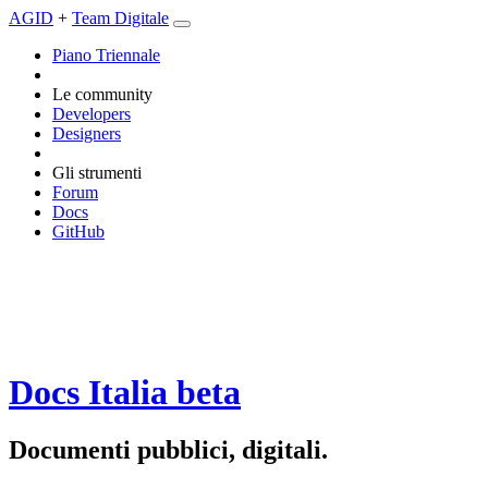
AGID
+
Team Digitale
Piano Triennale
Le community
Developers
Designers
Gli strumenti
Forum
Docs
GitHub
Docs Italia
beta
Documenti pubblici, digitali.