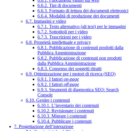
6.6.1. I documenti vanno sul web
6.6.2. Tipi di documenti
6.6.3. Formato di lettura dei documenti elettronici
6.6.4. Modalità di produzione dei documenti
6.7. Immagini e video
6.7.1. Testo alternativo (alt text) per le immagini
6.7.2. Sottotitoli per i video
6.7.3. Trascrizioni per i video
6.8. Proprietà intellettuale e privacy
6.8.1. Pubblicazione di contenuti prodotti dalla
Pubblica Amministrazione
6.8.2. Pubblicazione di contenuti non prodotti
dalla Pubblica Amministrazione
6.8.3. Consenso dei soggetti ritratti
6.9. Ottimizzazione per i motori di ricerca (SEO)
6.9.1. I fattori
on-page
6.9.2. I fattori
off-page
6.9.3. Strumenti di diagnostica SEO: Search
Console
6.10. Gestire i contenuti
6.10.1. L’inventario dei contenuti
6.10.2. Revisionare i contenuti
6.10.3. Migrare i contenuti
6.10.4. Pubblicare i contenuti
7. Progettazione dell’interazione