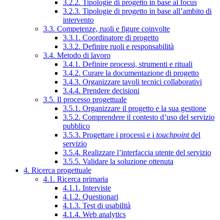
3.2.2. Tipologie di progetto in base al focus
3.2.3. Tipologie di progetto in base all’ambito di
intervento
3.3. Competenze, ruoli e figure coinvolte
3.3.1. Coordinatore di progetto
3.3.2. Definire ruoli e responsabilità
3.4. Metodo di lavoro
3.4.1. Definire processi, strumenti e rituali
3.4.2. Curare la documentazione di progetto
3.4.3. Organizzare tavoli tecnici collaborativi
3.4.4. Prendere decisioni
3.5. Il processo progettuale
3.5.1. Organizzare il progetto e la sua gestione
3.5.2. Comprendere il contesto d’uso del servizio
pubblico
3.5.3. Progettare i processi e i
touchpoint
del
servizio
3.5.4. Realizzare l’interfaccia utente del servizio
3.5.5. Validare la soluzione ottenuta
4. Ricerca progettuale
4.1. Ricerca primaria
4.1.1. Interviste
4.1.2. Questionari
4.1.3. Test di usabilità
4.1.4. Web analytics