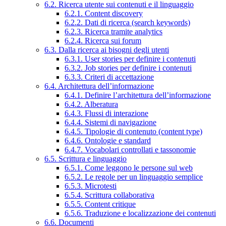
6.2. Ricerca utente sui contenuti e il linguaggio
6.2.1. Content discovery
6.2.2. Dati di ricerca (search keywords)
6.2.3. Ricerca tramite analytics
6.2.4. Ricerca sui forum
6.3. Dalla ricerca ai bisogni degli utenti
6.3.1. User stories per definire i contenuti
6.3.2. Job stories per definire i contenuti
6.3.3. Criteri di accettazione
6.4. Architettura dell’informazione
6.4.1. Definire l’architettura dell’informazione
6.4.2. Alberatura
6.4.3. Flussi di interazione
6.4.4. Sistemi di navigazione
6.4.5. Tipologie di contenuto (content type)
6.4.6. Ontologie e standard
6.4.7. Vocabolari controllati e tassonomie
6.5. Scrittura e linguaggio
6.5.1. Come leggono le persone sul web
6.5.2. Le regole per un linguaggio semplice
6.5.3. Microtesti
6.5.4. Scrittura collaborativa
6.5.5. Content critique
6.5.6. Traduzione e localizzazione dei contenuti
6.6. Documenti