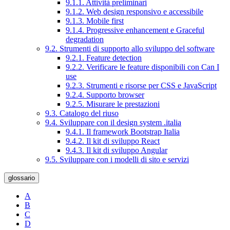
9.1.1. Attività preliminari
9.1.2. Web design responsivo e accessibile
9.1.3. Mobile first
9.1.4. Progressive enhancement e Graceful
degradation
9.2. Strumenti di supporto allo sviluppo del software
9.2.1. Feature detection
9.2.2. Verificare le feature disponibili con Can I
use
9.2.3. Strumenti e risorse per CSS e JavaScript
9.2.4. Supporto browser
9.2.5. Misurare le prestazioni
9.3. Catalogo del riuso
9.4. Sviluppare con il design system .italia
9.4.1. Il framework Bootstrap Italia
9.4.2. Il kit di sviluppo React
9.4.3. Il kit di sviluppo Angular
9.5. Sviluppare con i modelli di sito e servizi
glossario
A
B
C
D