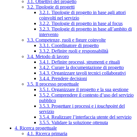
3.1. Obiettivi del progetto
3.2. Tipologie di progetti
3.2.1. Tipologie di progetto in base agli attori
coinvolti nel servizio
3.2.2. Tipologie di progetto in base al focus
3.2.3. Tipologie di progetto in base all’ambito di
intervento
3.3. Competenze, ruoli e figure coinvolte
3.3.1. Coordinatore di progetto
3.3.2. Definire ruoli e responsabilità
3.4. Metodo di lavoro
3.4.1. Definire processi, strumenti e rituali
3.4.2. Curare la documentazione di progetto
3.4.3. Organizzare tavoli tecnici collaborativi
3.4.4. Prendere decisioni
3.5. Il processo progettuale
3.5.1. Organizzare il progetto e la sua gestione
3.5.2. Comprendere il contesto d’uso del servizio
pubblico
3.5.3. Progettare i processi e i
touchpoint
del
servizio
3.5.4. Realizzare l’interfaccia utente del servizio
3.5.5. Validare la soluzione ottenuta
4. Ricerca progettuale
4.1. Ricerca primaria