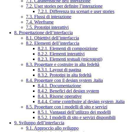
7.1. Caratteristiche dell’interazione
7.2. User stories per definire l’interazione
7.2.1. Differenza tra scenari e user stories
7.3. Flussi di interazione
7.4. Wireframe
7.5. Prototipi interattivi
8. Progettazione dell’interfaccia
8.1. Obiettivi dell’interfaccia
8.2. Elementi dell’interfaccia
8.2.1. Elementi di composizione
8.2.2. Elementi interattivi
8.2.3. Elementi testuali (microtesti)
8.3. Progettare e costruire in alta fedeltà
8.3.1. Layout di pagina
8.3.2. Prototipi in alta fedeltà
8.4. Progettare con il design system .italia
8.4.1. Documentazione
8.4.2. Benefici del design system
8.4.3. Risorse operative
8.4.4. Come contribuire al design system .italia
8.5. Progettare con i modelli di sito e servizi
8.5.1. Vantaggi dell’utilizzo dei modelli
8.5.2. I modelli di sito e servizi disponibili
9. Sviluppo dell’interfaccia
9.1. Approccio allo sviluppo