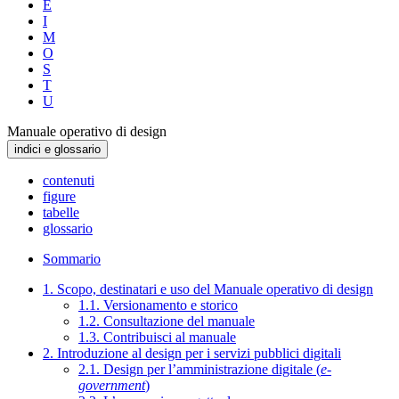
E
I
M
O
S
T
U
Manuale operativo di design
indici e glossario
contenuti
figure
tabelle
glossario
Sommario
1. Scopo, destinatari e uso del Manuale operativo di design
1.1. Versionamento e storico
1.2. Consultazione del manuale
1.3. Contribuisci al manuale
2. Introduzione al design per i servizi pubblici digitali
2.1. Design per l’amministrazione digitale (
e-
government
)