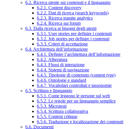
6.2. Ricerca utente sui contenuti e il linguaggio
6.2.1. Content discovery
6.2.2. Dati di ricerca (search keywords)
6.2.3. Ricerca tramite analytics
6.2.4. Ricerca sui forum
6.3. Dalla ricerca ai bisogni degli utenti
6.3.1. User stories per definire i contenuti
6.3.2. Job stories per definire i contenuti
6.3.3. Criteri di accettazione
6.4. Architettura dell’informazione
6.4.1. Definire l’architettura dell’informazione
6.4.2. Alberatura
6.4.3. Flussi di interazione
6.4.4. Sistemi di navigazione
6.4.5. Tipologie di contenuto (content type)
6.4.6. Ontologie e standard
6.4.7. Vocabolari controllati e tassonomie
6.5. Scrittura e linguaggio
6.5.1. Come leggono le persone sul web
6.5.2. Le regole per un linguaggio semplice
6.5.3. Microtesti
6.5.4. Scrittura collaborativa
6.5.5. Content critique
6.5.6. Traduzione e localizzazione dei contenuti
6.6. Documenti