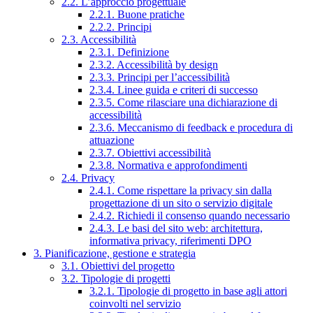
2.2. L’approccio progettuale
2.2.1. Buone pratiche
2.2.2. Principi
2.3. Accessibilità
2.3.1. Definizione
2.3.2. Accessibilità by design
2.3.3. Principi per l’accessibilità
2.3.4. Linee guida e criteri di successo
2.3.5. Come rilasciare una dichiarazione di
accessibilità
2.3.6. Meccanismo di feedback e procedura di
attuazione
2.3.7. Obiettivi accessibilità
2.3.8. Normativa e approfondimenti
2.4. Privacy
2.4.1. Come rispettare la privacy sin dalla
progettazione di un sito o servizio digitale
2.4.2. Richiedi il consenso quando necessario
2.4.3. Le basi del sito web: architettura,
informativa privacy, riferimenti DPO
3. Pianificazione, gestione e strategia
3.1. Obiettivi del progetto
3.2. Tipologie di progetti
3.2.1. Tipologie di progetto in base agli attori
coinvolti nel servizio