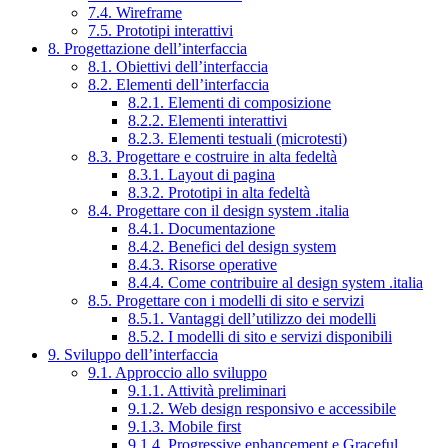
7.4. Wireframe
7.5. Prototipi interattivi
8. Progettazione dell’interfaccia
8.1. Obiettivi dell’interfaccia
8.2. Elementi dell’interfaccia
8.2.1. Elementi di composizione
8.2.2. Elementi interattivi
8.2.3. Elementi testuali (microtesti)
8.3. Progettare e costruire in alta fedeltà
8.3.1. Layout di pagina
8.3.2. Prototipi in alta fedeltà
8.4. Progettare con il design system .italia
8.4.1. Documentazione
8.4.2. Benefici del design system
8.4.3. Risorse operative
8.4.4. Come contribuire al design system .italia
8.5. Progettare con i modelli di sito e servizi
8.5.1. Vantaggi dell’utilizzo dei modelli
8.5.2. I modelli di sito e servizi disponibili
9. Sviluppo dell’interfaccia
9.1. Approccio allo sviluppo
9.1.1. Attività preliminari
9.1.2. Web design responsivo e accessibile
9.1.3. Mobile first
9.1.4. Progressive enhancement e Graceful