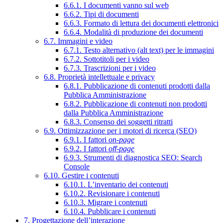
6.6.1. I documenti vanno sul web
6.6.2. Tipi di documenti
6.6.3. Formato di lettura dei documenti elettronici
6.6.4. Modalità di produzione dei documenti
6.7. Immagini e video
6.7.1. Testo alternativo (alt text) per le immagini
6.7.2. Sottotitoli per i video
6.7.3. Trascrizioni per i video
6.8. Proprietà intellettuale e privacy
6.8.1. Pubblicazione di contenuti prodotti dalla
Pubblica Amministrazione
6.8.2. Pubblicazione di contenuti non prodotti
dalla Pubblica Amministrazione
6.8.3. Consenso dei soggetti ritratti
6.9. Ottimizzazione per i motori di ricerca (SEO)
6.9.1. I fattori
on-page
6.9.2. I fattori
off-page
6.9.3. Strumenti di diagnostica SEO: Search
Console
6.10. Gestire i contenuti
6.10.1. L’inventario dei contenuti
6.10.2. Revisionare i contenuti
6.10.3. Migrare i contenuti
6.10.4. Pubblicare i contenuti
7. Progettazione dell’interazione