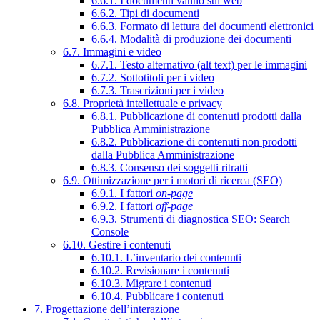
6.6.1. I documenti vanno sul web
6.6.2. Tipi di documenti
6.6.3. Formato di lettura dei documenti elettronici
6.6.4. Modalità di produzione dei documenti
6.7. Immagini e video
6.7.1. Testo alternativo (alt text) per le immagini
6.7.2. Sottotitoli per i video
6.7.3. Trascrizioni per i video
6.8. Proprietà intellettuale e privacy
6.8.1. Pubblicazione di contenuti prodotti dalla
Pubblica Amministrazione
6.8.2. Pubblicazione di contenuti non prodotti
dalla Pubblica Amministrazione
6.8.3. Consenso dei soggetti ritratti
6.9. Ottimizzazione per i motori di ricerca (SEO)
6.9.1. I fattori
on-page
6.9.2. I fattori
off-page
6.9.3. Strumenti di diagnostica SEO: Search
Console
6.10. Gestire i contenuti
6.10.1. L’inventario dei contenuti
6.10.2. Revisionare i contenuti
6.10.3. Migrare i contenuti
6.10.4. Pubblicare i contenuti
7. Progettazione dell’interazione