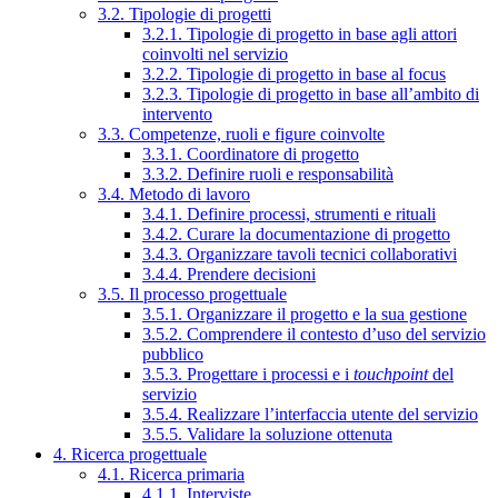
3.2. Tipologie di progetti
3.2.1. Tipologie di progetto in base agli attori
coinvolti nel servizio
3.2.2. Tipologie di progetto in base al focus
3.2.3. Tipologie di progetto in base all’ambito di
intervento
3.3. Competenze, ruoli e figure coinvolte
3.3.1. Coordinatore di progetto
3.3.2. Definire ruoli e responsabilità
3.4. Metodo di lavoro
3.4.1. Definire processi, strumenti e rituali
3.4.2. Curare la documentazione di progetto
3.4.3. Organizzare tavoli tecnici collaborativi
3.4.4. Prendere decisioni
3.5. Il processo progettuale
3.5.1. Organizzare il progetto e la sua gestione
3.5.2. Comprendere il contesto d’uso del servizio
pubblico
3.5.3. Progettare i processi e i
touchpoint
del
servizio
3.5.4. Realizzare l’interfaccia utente del servizio
3.5.5. Validare la soluzione ottenuta
4. Ricerca progettuale
4.1. Ricerca primaria
4.1.1. Interviste