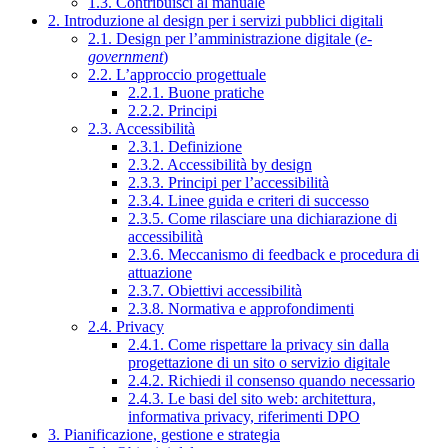
1.3. Contribuisci al manuale
2. Introduzione al design per i servizi pubblici digitali
2.1. Design per l’amministrazione digitale (
e-
government
)
2.2. L’approccio progettuale
2.2.1. Buone pratiche
2.2.2. Principi
2.3. Accessibilità
2.3.1. Definizione
2.3.2. Accessibilità by design
2.3.3. Principi per l’accessibilità
2.3.4. Linee guida e criteri di successo
2.3.5. Come rilasciare una dichiarazione di
accessibilità
2.3.6. Meccanismo di feedback e procedura di
attuazione
2.3.7. Obiettivi accessibilità
2.3.8. Normativa e approfondimenti
2.4. Privacy
2.4.1. Come rispettare la privacy sin dalla
progettazione di un sito o servizio digitale
2.4.2. Richiedi il consenso quando necessario
2.4.3. Le basi del sito web: architettura,
informativa privacy, riferimenti DPO
3. Pianificazione, gestione e strategia