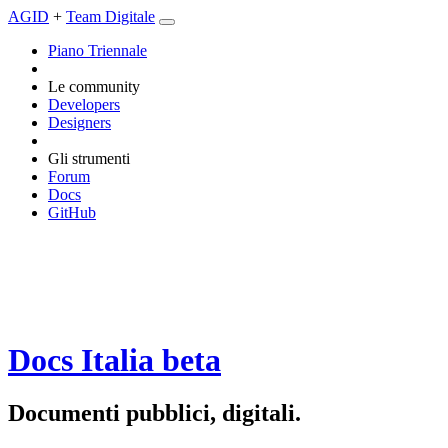
AGID
+
Team Digitale
Piano Triennale
Le community
Developers
Designers
Gli strumenti
Forum
Docs
GitHub
Docs Italia
beta
Documenti pubblici, digitali.