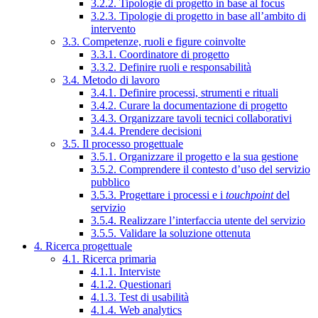
3.2.2. Tipologie di progetto in base al focus
3.2.3. Tipologie di progetto in base all’ambito di
intervento
3.3. Competenze, ruoli e figure coinvolte
3.3.1. Coordinatore di progetto
3.3.2. Definire ruoli e responsabilità
3.4. Metodo di lavoro
3.4.1. Definire processi, strumenti e rituali
3.4.2. Curare la documentazione di progetto
3.4.3. Organizzare tavoli tecnici collaborativi
3.4.4. Prendere decisioni
3.5. Il processo progettuale
3.5.1. Organizzare il progetto e la sua gestione
3.5.2. Comprendere il contesto d’uso del servizio
pubblico
3.5.3. Progettare i processi e i
touchpoint
del
servizio
3.5.4. Realizzare l’interfaccia utente del servizio
3.5.5. Validare la soluzione ottenuta
4. Ricerca progettuale
4.1. Ricerca primaria
4.1.1. Interviste
4.1.2. Questionari
4.1.3. Test di usabilità
4.1.4. Web analytics