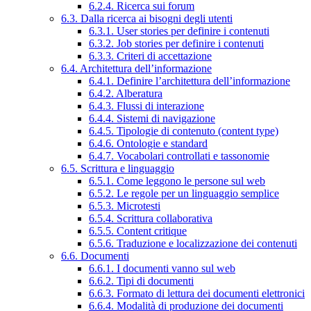
6.2.4. Ricerca sui forum
6.3. Dalla ricerca ai bisogni degli utenti
6.3.1. User stories per definire i contenuti
6.3.2. Job stories per definire i contenuti
6.3.3. Criteri di accettazione
6.4. Architettura dell’informazione
6.4.1. Definire l’architettura dell’informazione
6.4.2. Alberatura
6.4.3. Flussi di interazione
6.4.4. Sistemi di navigazione
6.4.5. Tipologie di contenuto (content type)
6.4.6. Ontologie e standard
6.4.7. Vocabolari controllati e tassonomie
6.5. Scrittura e linguaggio
6.5.1. Come leggono le persone sul web
6.5.2. Le regole per un linguaggio semplice
6.5.3. Microtesti
6.5.4. Scrittura collaborativa
6.5.5. Content critique
6.5.6. Traduzione e localizzazione dei contenuti
6.6. Documenti
6.6.1. I documenti vanno sul web
6.6.2. Tipi di documenti
6.6.3. Formato di lettura dei documenti elettronici
6.6.4. Modalità di produzione dei documenti