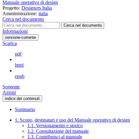
Manuale operativo di design
Progetto:
Designers Italia
Amministrazione:
italia
Cerca nel documento
Cerca nel documento
Informazioni
versione-corrente
Scarica
pdf
html
epub
Sorgente
Azioni
indice dei contenuti
Sommario
1. Scopo, destinatari e uso del Manuale operativo di design
1.1. Versionamento e storico
1.2. Consultazione del manuale
1.3. Contribuisci al manuale