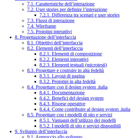
7.1. Caratteristiche dell’interazione
7.2. User stories per definire l’interazione
7.2.1. Differenza tra scenari e user stories
7.3. Flussi di interazione
7.4. Wireframe
7.5. Prototipi interattivi
8. Progettazione dell’interfaccia
8.1. Obiettivi dell’interfaccia
8.2. Elementi dell’interfaccia
8.2.1. Elementi di composizione
8.2.2. Elementi interattivi
8.2.3. Elementi testuali (microtesti)
8.3. Progettare e costruire in alta fedeltà
8.3.1. Layout di pagina
8.3.2. Prototipi in alta fedeltà
8.4. Progettare con il design system .italia
8.4.1. Documentazione
8.4.2. Benefici del design system
8.4.3. Risorse operative
8.4.4. Come contribuire al design system .italia
8.5. Progettare con i modelli di sito e servizi
8.5.1. Vantaggi dell’utilizzo dei modelli
8.5.2. I modelli di sito e servizi disponibili
9. Sviluppo dell’interfaccia
9.1. Approccio allo sviluppo