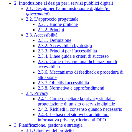
2. Introduzione al design per i servizi pubblici digitali
2.1. Design per l’amministrazione digitale (
e-
government
)
2.2. L’approccio progettuale
2.2.1. Buone pratiche
2.2.2. Principi
2.3. Accessibilità
2.3.1. Definizione
2.3.2. Accessibilità by design
2.3.3. Principi per l’accessibilità
2.3.4. Linee guida e criteri di successo
2.3.5. Come rilasciare una dichiarazione di
accessibilità
2.3.6. Meccanismo di feedback e procedura di
attuazione
2.3.7. Obiettivi accessibilità
2.3.8. Normativa e approfondimenti
2.4. Privacy
2.4.1. Come rispettare la privacy sin dalla
progettazione di un sito o servizio digitale
2.4.2. Richiedi il consenso quando necessario
2.4.3. Le basi del sito web: architettura,
informativa privacy, riferimenti DPO
3. Pianificazione, gestione e strategia
3.1. Obiettivi del progetto