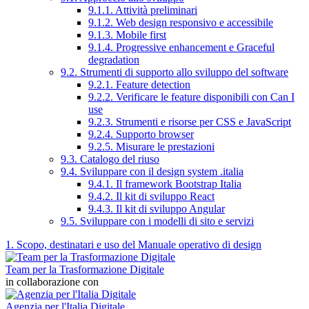
9.1.1. Attività preliminari
9.1.2. Web design responsivo e accessibile
9.1.3. Mobile first
9.1.4. Progressive enhancement e Graceful
degradation
9.2. Strumenti di supporto allo sviluppo del software
9.2.1. Feature detection
9.2.2. Verificare le feature disponibili con Can I
use
9.2.3. Strumenti e risorse per CSS e JavaScript
9.2.4. Supporto browser
9.2.5. Misurare le prestazioni
9.3. Catalogo del riuso
9.4. Sviluppare con il design system .italia
9.4.1. Il framework Bootstrap Italia
9.4.2. Il kit di sviluppo React
9.4.3. Il kit di sviluppo Angular
9.5. Sviluppare con i modelli di sito e servizi
1. Scopo, destinatari e uso del Manuale operativo di design
Team per la Trasformazione Digitale
in collaborazione con
Agenzia per l'Italia Digitale