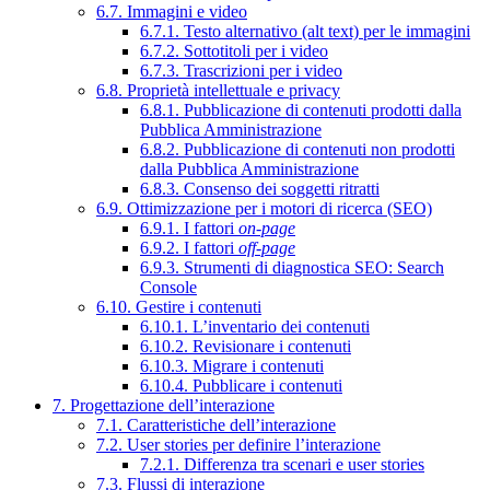
6.7. Immagini e video
6.7.1. Testo alternativo (alt text) per le immagini
6.7.2. Sottotitoli per i video
6.7.3. Trascrizioni per i video
6.8. Proprietà intellettuale e privacy
6.8.1. Pubblicazione di contenuti prodotti dalla
Pubblica Amministrazione
6.8.2. Pubblicazione di contenuti non prodotti
dalla Pubblica Amministrazione
6.8.3. Consenso dei soggetti ritratti
6.9. Ottimizzazione per i motori di ricerca (SEO)
6.9.1. I fattori
on-page
6.9.2. I fattori
off-page
6.9.3. Strumenti di diagnostica SEO: Search
Console
6.10. Gestire i contenuti
6.10.1. L’inventario dei contenuti
6.10.2. Revisionare i contenuti
6.10.3. Migrare i contenuti
6.10.4. Pubblicare i contenuti
7. Progettazione dell’interazione
7.1. Caratteristiche dell’interazione
7.2. User stories per definire l’interazione
7.2.1. Differenza tra scenari e user stories
7.3. Flussi di interazione