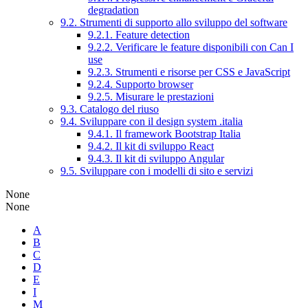
degradation
9.2. Strumenti di supporto allo sviluppo del software
9.2.1. Feature detection
9.2.2. Verificare le feature disponibili con Can I
use
9.2.3. Strumenti e risorse per CSS e JavaScript
9.2.4. Supporto browser
9.2.5. Misurare le prestazioni
9.3. Catalogo del riuso
9.4. Sviluppare con il design system .italia
9.4.1. Il framework Bootstrap Italia
9.4.2. Il kit di sviluppo React
9.4.3. Il kit di sviluppo Angular
9.5. Sviluppare con i modelli di sito e servizi
None
None
A
B
C
D
E
I
M