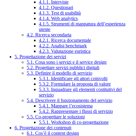
4.1.1. Interviste
4.1.2. Questionari
4.1.3. Test di usabilità
4.1.4. Web analytics
4.1.5. Strumenti di mappatura dell’esperienza
utente
4.2. Ricerca secondaria
4.2.1. Ricerca documentale
4.2.2. Analisi benchmark
4.2.3. Valutazione euristica
5. Progettazione dei servizi
5.1. Cosa sono i servizi e il service design
5.2. Progettare servizi pubblici digitali
5.3. Definire il modello di servizio
5.3.1. Identificare gli attori coinvolti
5.3.2. Formulare la proposta di valore
5.3.3. Inquadrare gli elementi costitutivi del
servizio
5.4. Descrivere il funzionamento del servizio
5.4.1. Mappare l’ecosistema
5.4.2. Rappresentare i flussi di servizio
5.5. Co-progettare le soluzioni
5.5.1. Workshop di co-progettazione
6. Progettazione dei contenuti
6.1. Cos’è il content design