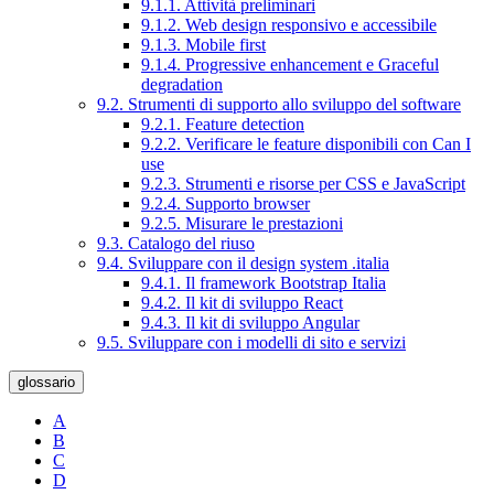
9.1.1. Attività preliminari
9.1.2. Web design responsivo e accessibile
9.1.3. Mobile first
9.1.4. Progressive enhancement e Graceful
degradation
9.2. Strumenti di supporto allo sviluppo del software
9.2.1. Feature detection
9.2.2. Verificare le feature disponibili con Can I
use
9.2.3. Strumenti e risorse per CSS e JavaScript
9.2.4. Supporto browser
9.2.5. Misurare le prestazioni
9.3. Catalogo del riuso
9.4. Sviluppare con il design system .italia
9.4.1. Il framework Bootstrap Italia
9.4.2. Il kit di sviluppo React
9.4.3. Il kit di sviluppo Angular
9.5. Sviluppare con i modelli di sito e servizi
glossario
A
B
C
D