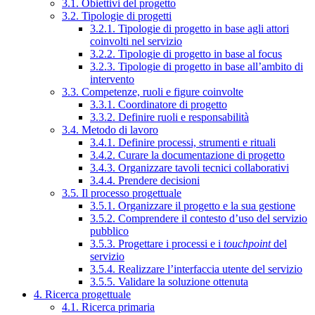
3.1. Obiettivi del progetto
3.2. Tipologie di progetti
3.2.1. Tipologie di progetto in base agli attori
coinvolti nel servizio
3.2.2. Tipologie di progetto in base al focus
3.2.3. Tipologie di progetto in base all’ambito di
intervento
3.3. Competenze, ruoli e figure coinvolte
3.3.1. Coordinatore di progetto
3.3.2. Definire ruoli e responsabilità
3.4. Metodo di lavoro
3.4.1. Definire processi, strumenti e rituali
3.4.2. Curare la documentazione di progetto
3.4.3. Organizzare tavoli tecnici collaborativi
3.4.4. Prendere decisioni
3.5. Il processo progettuale
3.5.1. Organizzare il progetto e la sua gestione
3.5.2. Comprendere il contesto d’uso del servizio
pubblico
3.5.3. Progettare i processi e i
touchpoint
del
servizio
3.5.4. Realizzare l’interfaccia utente del servizio
3.5.5. Validare la soluzione ottenuta
4. Ricerca progettuale
4.1. Ricerca primaria