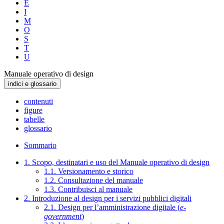
E
I
M
O
S
T
U
Manuale operativo di design
indici e glossario
contenuti
figure
tabelle
glossario
Sommario
1. Scopo, destinatari e uso del Manuale operativo di design
1.1. Versionamento e storico
1.2. Consultazione del manuale
1.3. Contribuisci al manuale
2. Introduzione al design per i servizi pubblici digitali
2.1. Design per l’amministrazione digitale (
e-
government
)