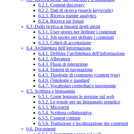
6.2.1. Content discovery
6.2.2. Dati di ricerca (search keywords)
6.2.3. Ricerca tramite analytics
6.2.4. Ricerca sui forum
6.3. Dalla ricerca ai bisogni degli utenti
6.3.1. User stories per definire i contenuti
6.3.2. Job stories per definire i contenuti
6.3.3. Criteri di accettazione
6.4. Architettura dell’informazione
6.4.1. Definire l’architettura dell’informazione
6.4.2. Alberatura
6.4.3. Flussi di interazione
6.4.4. Sistemi di navigazione
6.4.5. Tipologie di contenuto (content type)
6.4.6. Ontologie e standard
6.4.7. Vocabolari controllati e tassonomie
6.5. Scrittura e linguaggio
6.5.1. Come leggono le persone sul web
6.5.2. Le regole per un linguaggio semplice
6.5.3. Microtesti
6.5.4. Scrittura collaborativa
6.5.5. Content critique
6.5.6. Traduzione e localizzazione dei contenuti
6.6. Documenti