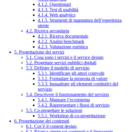
4.1.2. Questionari
4.1.3. Test di usabilità
4.1.4. Web analytics
4.1.5. Strumenti di mappatura dell’esperienza
utente
4.2. Ricerca secondaria
4.2.1. Ricerca documentale
4.2.2. Analisi benchmark
4.2.3. Valutazione euristica
5. Progettazione dei servizi
5.1. Cosa sono i servizi e il service design
5.2. Progettare servizi pubblici digitali
5.3. Definire il modello di servizio
5.3.1. Identificare gli attori coinvolti
5.3.2. Formulare la proposta di valore
5.3.3. Inquadrare gli elementi costitutivi del
servizio
5.4. Descrivere il funzionamento del servizio
5.4.1. Mappare l’ecosistema
5.4.2. Rappresentare i flussi di servizio
5.5. Co-progettare le soluzioni
5.5.1. Workshop di co-progettazione
6. Progettazione dei contenuti
6.1. Cos’è il content design
6.2. Ricerca utente sui contenuti e il linguaggio