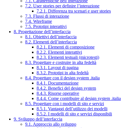
7.1. Caratteristiche dell’interazione
7.2. User stories per definire l’interazione
7.2.1. Differenza tra scenari e user stories
7.3. Flussi di interazione
7.4. Wireframe
7.5. Prototipi interattivi
8. Progettazione dell’interfaccia
8.1. Obiettivi dell’interfaccia
8.2. Elementi dell’interfaccia
8.2.1. Elementi di composizione
8.2.2. Elementi interattivi
8.2.3. Elementi testuali (microtesti)
8.3. Progettare e costruire in alta fedeltà
8.3.1. Layout di pagina
8.3.2. Prototipi in alta fedeltà
8.4. Progettare con il design system .italia
8.4.1. Documentazione
8.4.2. Benefici del design system
8.4.3. Risorse operative
8.4.4. Come contribuire al design system .italia
8.5. Progettare con i modelli di sito e servizi
8.5.1. Vantaggi dell’utilizzo dei modelli
8.5.2. I modelli di sito e servizi disponibili
9. Sviluppo dell’interfaccia
9.1. Approccio allo sviluppo