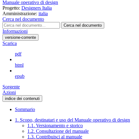
Manuale operativo di design
Progetto:
Designers Italia
Amministrazione:
italia
Cerca nel documento
Cerca nel documento
Informazioni
versione-corrente
Scarica
pdf
html
epub
Sorgente
Azioni
indice dei contenuti
Sommario
1. Scopo, destinatari e uso del Manuale operativo di design
1.1. Versionamento e storico
1.2. Consultazione del manuale
1.3. Contribuisci al manuale