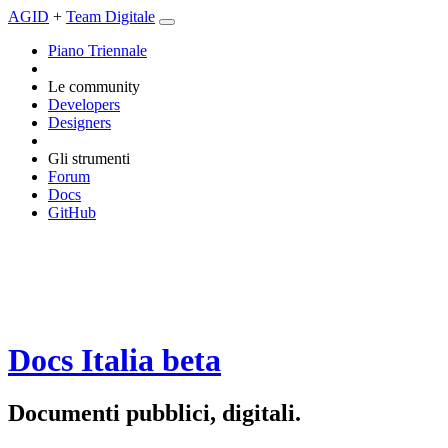
AGID
+
Team Digitale
Piano Triennale
Le community
Developers
Designers
Gli strumenti
Forum
Docs
GitHub
Docs Italia
beta
Documenti pubblici, digitali.