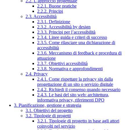
2.2. L’approccio progettuale
2.2.1. Buone pratiche
2.2.2. Principi
2.3. Accessibilità
2.3.1. Definizione
2.3.2. Accessibilità by design
2.3.3. Principi per l’accessibilità
2.3.4. Linee guida e criteri di successo
2.3.5. Come rilasciare una dichiarazione di
accessibilità
2.3.6. Meccanismo di feedback e procedura di
attuazione
2.3.7. Obiettivi accessibilità
2.3.8. Normativa e approfondimenti
2.4. Privacy
2.4.1. Come rispettare la privacy sin dalla
progettazione di un sito o servizio digitale
2.4.2. Richiedi il consenso quando necessario
2.4.3. Le basi del sito web: architettura,
informativa privacy, riferimenti DPO
3. Pianificazione, gestione e strategia
3.1. Obiettivi del progetto
3.2. Tipologie di progetti
3.2.1. Tipologie di progetto in base agli attori
coinvolti nel servizio