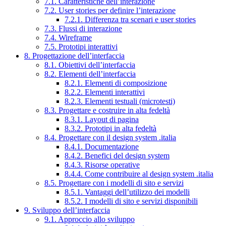
7.1. Caratteristiche dell’interazione
7.2. User stories per definire l’interazione
7.2.1. Differenza tra scenari e user stories
7.3. Flussi di interazione
7.4. Wireframe
7.5. Prototipi interattivi
8. Progettazione dell’interfaccia
8.1. Obiettivi dell’interfaccia
8.2. Elementi dell’interfaccia
8.2.1. Elementi di composizione
8.2.2. Elementi interattivi
8.2.3. Elementi testuali (microtesti)
8.3. Progettare e costruire in alta fedeltà
8.3.1. Layout di pagina
8.3.2. Prototipi in alta fedeltà
8.4. Progettare con il design system .italia
8.4.1. Documentazione
8.4.2. Benefici del design system
8.4.3. Risorse operative
8.4.4. Come contribuire al design system .italia
8.5. Progettare con i modelli di sito e servizi
8.5.1. Vantaggi dell’utilizzo dei modelli
8.5.2. I modelli di sito e servizi disponibili
9. Sviluppo dell’interfaccia
9.1. Approccio allo sviluppo