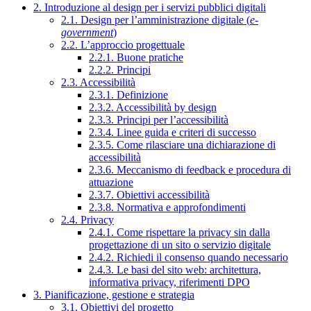
2. Introduzione al design per i servizi pubblici digitali
2.1. Design per l’amministrazione digitale (
e-
government
)
2.2. L’approccio progettuale
2.2.1. Buone pratiche
2.2.2. Principi
2.3. Accessibilità
2.3.1. Definizione
2.3.2. Accessibilità by design
2.3.3. Principi per l’accessibilità
2.3.4. Linee guida e criteri di successo
2.3.5. Come rilasciare una dichiarazione di
accessibilità
2.3.6. Meccanismo di feedback e procedura di
attuazione
2.3.7. Obiettivi accessibilità
2.3.8. Normativa e approfondimenti
2.4. Privacy
2.4.1. Come rispettare la privacy sin dalla
progettazione di un sito o servizio digitale
2.4.2. Richiedi il consenso quando necessario
2.4.3. Le basi del sito web: architettura,
informativa privacy, riferimenti DPO
3. Pianificazione, gestione e strategia
3.1. Obiettivi del progetto