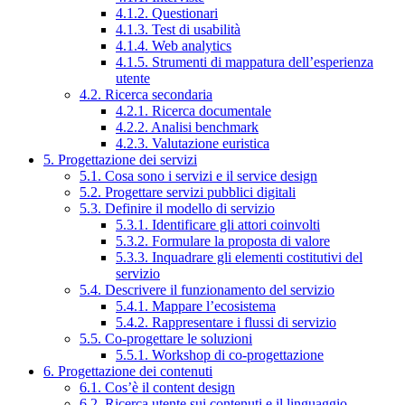
4.1.2. Questionari
4.1.3. Test di usabilità
4.1.4. Web analytics
4.1.5. Strumenti di mappatura dell’esperienza
utente
4.2. Ricerca secondaria
4.2.1. Ricerca documentale
4.2.2. Analisi benchmark
4.2.3. Valutazione euristica
5. Progettazione dei servizi
5.1. Cosa sono i servizi e il service design
5.2. Progettare servizi pubblici digitali
5.3. Definire il modello di servizio
5.3.1. Identificare gli attori coinvolti
5.3.2. Formulare la proposta di valore
5.3.3. Inquadrare gli elementi costitutivi del
servizio
5.4. Descrivere il funzionamento del servizio
5.4.1. Mappare l’ecosistema
5.4.2. Rappresentare i flussi di servizio
5.5. Co-progettare le soluzioni
5.5.1. Workshop di co-progettazione
6. Progettazione dei contenuti
6.1. Cos’è il content design
6.2. Ricerca utente sui contenuti e il linguaggio