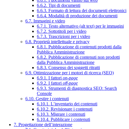
6.6.1. I documenti vanno sul web
6.6.2. Tipi di documenti
6.6.3. Formato di lettura dei documenti elettronici
6.6.4. Modalità di produzione dei documenti
6.7. Immagini e video
6.7.1. Testo alternativo (alt text) per le immagini
6.7.2. Sottotitoli per i video
6.7.3. Trascrizioni per i video
6.8. Proprietà intellettuale e privacy
6.8.1. Pubblicazione di contenuti prodotti dalla
Pubblica Amministrazione
6.8.2. Pubblicazione di contenuti non prodotti
dalla Pubblica Amministrazione
6.8.3. Consenso dei soggetti ritratti
6.9. Ottimizzazione per i motori di ricerca (SEO)
6.9.1. I fattori
on-page
6.9.2. I fattori
off-page
6.9.3. Strumenti di diagnostica SEO: Search
Console
6.10. Gestire i contenuti
6.10.1. L’inventario dei contenuti
6.10.2. Revisionare i contenuti
6.10.3. Migrare i contenuti
6.10.4. Pubblicare i contenuti
7. Progettazione dell’interazione