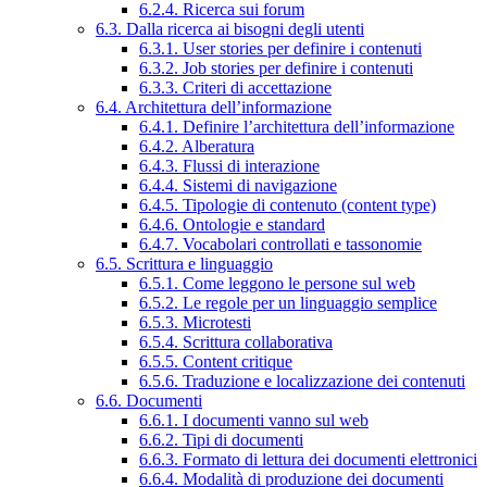
6.2.4. Ricerca sui forum
6.3. Dalla ricerca ai bisogni degli utenti
6.3.1. User stories per definire i contenuti
6.3.2. Job stories per definire i contenuti
6.3.3. Criteri di accettazione
6.4. Architettura dell’informazione
6.4.1. Definire l’architettura dell’informazione
6.4.2. Alberatura
6.4.3. Flussi di interazione
6.4.4. Sistemi di navigazione
6.4.5. Tipologie di contenuto (content type)
6.4.6. Ontologie e standard
6.4.7. Vocabolari controllati e tassonomie
6.5. Scrittura e linguaggio
6.5.1. Come leggono le persone sul web
6.5.2. Le regole per un linguaggio semplice
6.5.3. Microtesti
6.5.4. Scrittura collaborativa
6.5.5. Content critique
6.5.6. Traduzione e localizzazione dei contenuti
6.6. Documenti
6.6.1. I documenti vanno sul web
6.6.2. Tipi di documenti
6.6.3. Formato di lettura dei documenti elettronici
6.6.4. Modalità di produzione dei documenti