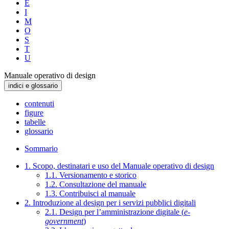
E
I
M
O
S
T
U
Manuale operativo di design
indici e glossario
contenuti
figure
tabelle
glossario
Sommario
1. Scopo, destinatari e uso del Manuale operativo di design
1.1. Versionamento e storico
1.2. Consultazione del manuale
1.3. Contribuisci al manuale
2. Introduzione al design per i servizi pubblici digitali
2.1. Design per l’amministrazione digitale (
e-
government
)