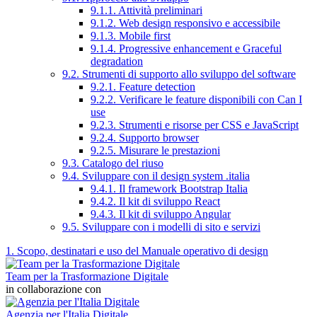
9.1.1. Attività preliminari
9.1.2. Web design responsivo e accessibile
9.1.3. Mobile first
9.1.4. Progressive enhancement e Graceful
degradation
9.2. Strumenti di supporto allo sviluppo del software
9.2.1. Feature detection
9.2.2. Verificare le feature disponibili con Can I
use
9.2.3. Strumenti e risorse per CSS e JavaScript
9.2.4. Supporto browser
9.2.5. Misurare le prestazioni
9.3. Catalogo del riuso
9.4. Sviluppare con il design system .italia
9.4.1. Il framework Bootstrap Italia
9.4.2. Il kit di sviluppo React
9.4.3. Il kit di sviluppo Angular
9.5. Sviluppare con i modelli di sito e servizi
1. Scopo, destinatari e uso del Manuale operativo di design
Team per la Trasformazione Digitale
in collaborazione con
Agenzia per l'Italia Digitale