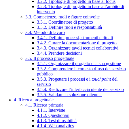
3.2.2. Tipologie di progetto in base al focus
3.2.3. Tipologie di progetto in base all’ambito di
intervento
3.3. Competenze, ruoli e figure coinvolte
3.3.1. Coordinatore di progetto
3.3.2. Definire ruoli e responsabilità
3.4. Metodo di lavoro
3.4.1. Definire processi, strumenti e rituali
3.4.2. Curare la documentazione di progetto
3.4.3. Organizzare tavoli tecnici collaborativi
3.4.4. Prendere decisioni
3.5. Il processo progettuale
3.5.1. Organizzare il progetto e la sua gestione
3.5.2. Comprendere il contesto d’uso del servizio
pubblico
3.5.3. Progettare i processi e i
touchpoint
del
servizio
3.5.4. Realizzare l’interfaccia utente del servizio
3.5.5. Validare la soluzione ottenuta
4. Ricerca progettuale
4.1. Ricerca primaria
4.1.1. Interviste
4.1.2. Questionari
4.1.3. Test di usabilità
4.1.4. Web analytics