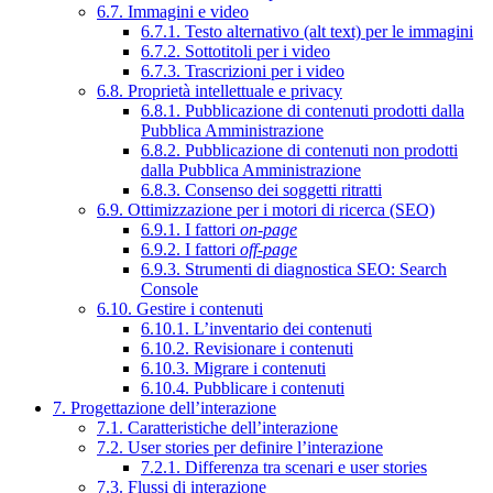
6.7. Immagini e video
6.7.1. Testo alternativo (alt text) per le immagini
6.7.2. Sottotitoli per i video
6.7.3. Trascrizioni per i video
6.8. Proprietà intellettuale e privacy
6.8.1. Pubblicazione di contenuti prodotti dalla
Pubblica Amministrazione
6.8.2. Pubblicazione di contenuti non prodotti
dalla Pubblica Amministrazione
6.8.3. Consenso dei soggetti ritratti
6.9. Ottimizzazione per i motori di ricerca (SEO)
6.9.1. I fattori
on-page
6.9.2. I fattori
off-page
6.9.3. Strumenti di diagnostica SEO: Search
Console
6.10. Gestire i contenuti
6.10.1. L’inventario dei contenuti
6.10.2. Revisionare i contenuti
6.10.3. Migrare i contenuti
6.10.4. Pubblicare i contenuti
7. Progettazione dell’interazione
7.1. Caratteristiche dell’interazione
7.2. User stories per definire l’interazione
7.2.1. Differenza tra scenari e user stories
7.3. Flussi di interazione