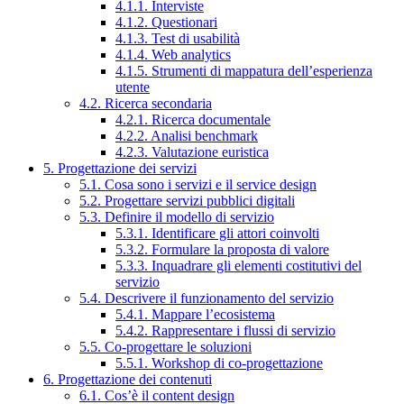
4.1.1. Interviste
4.1.2. Questionari
4.1.3. Test di usabilità
4.1.4. Web analytics
4.1.5. Strumenti di mappatura dell’esperienza
utente
4.2. Ricerca secondaria
4.2.1. Ricerca documentale
4.2.2. Analisi benchmark
4.2.3. Valutazione euristica
5. Progettazione dei servizi
5.1. Cosa sono i servizi e il service design
5.2. Progettare servizi pubblici digitali
5.3. Definire il modello di servizio
5.3.1. Identificare gli attori coinvolti
5.3.2. Formulare la proposta di valore
5.3.3. Inquadrare gli elementi costitutivi del
servizio
5.4. Descrivere il funzionamento del servizio
5.4.1. Mappare l’ecosistema
5.4.2. Rappresentare i flussi di servizio
5.5. Co-progettare le soluzioni
5.5.1. Workshop di co-progettazione
6. Progettazione dei contenuti
6.1. Cos’è il content design