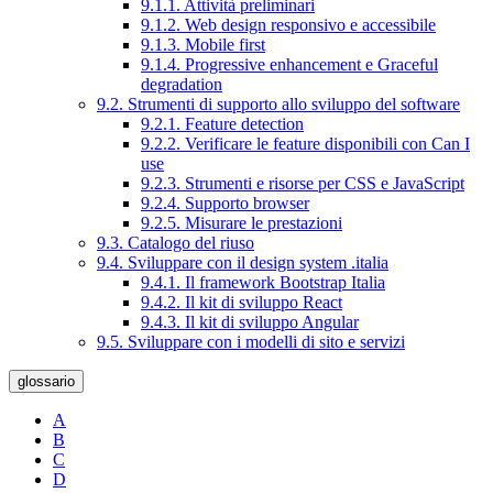
9.1.1. Attività preliminari
9.1.2. Web design responsivo e accessibile
9.1.3. Mobile first
9.1.4. Progressive enhancement e Graceful
degradation
9.2. Strumenti di supporto allo sviluppo del software
9.2.1. Feature detection
9.2.2. Verificare le feature disponibili con Can I
use
9.2.3. Strumenti e risorse per CSS e JavaScript
9.2.4. Supporto browser
9.2.5. Misurare le prestazioni
9.3. Catalogo del riuso
9.4. Sviluppare con il design system .italia
9.4.1. Il framework Bootstrap Italia
9.4.2. Il kit di sviluppo React
9.4.3. Il kit di sviluppo Angular
9.5. Sviluppare con i modelli di sito e servizi
glossario
A
B
C
D