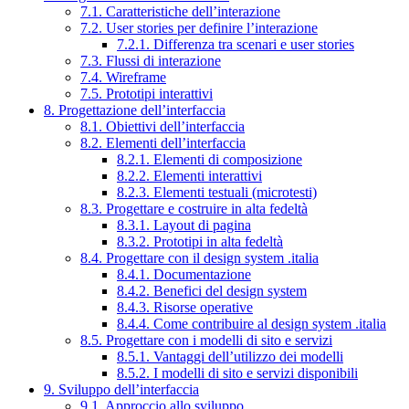
7.1. Caratteristiche dell’interazione
7.2. User stories per definire l’interazione
7.2.1. Differenza tra scenari e user stories
7.3. Flussi di interazione
7.4. Wireframe
7.5. Prototipi interattivi
8. Progettazione dell’interfaccia
8.1. Obiettivi dell’interfaccia
8.2. Elementi dell’interfaccia
8.2.1. Elementi di composizione
8.2.2. Elementi interattivi
8.2.3. Elementi testuali (microtesti)
8.3. Progettare e costruire in alta fedeltà
8.3.1. Layout di pagina
8.3.2. Prototipi in alta fedeltà
8.4. Progettare con il design system .italia
8.4.1. Documentazione
8.4.2. Benefici del design system
8.4.3. Risorse operative
8.4.4. Come contribuire al design system .italia
8.5. Progettare con i modelli di sito e servizi
8.5.1. Vantaggi dell’utilizzo dei modelli
8.5.2. I modelli di sito e servizi disponibili
9. Sviluppo dell’interfaccia
9.1. Approccio allo sviluppo