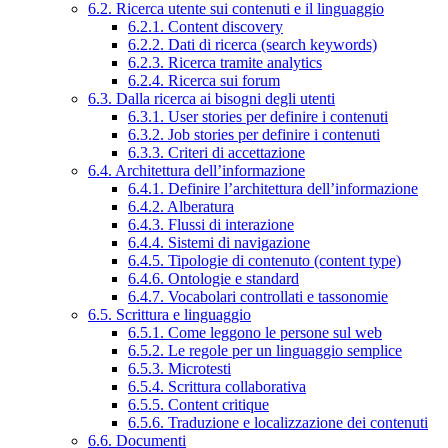
6.2. Ricerca utente sui contenuti e il linguaggio
6.2.1. Content discovery
6.2.2. Dati di ricerca (search keywords)
6.2.3. Ricerca tramite analytics
6.2.4. Ricerca sui forum
6.3. Dalla ricerca ai bisogni degli utenti
6.3.1. User stories per definire i contenuti
6.3.2. Job stories per definire i contenuti
6.3.3. Criteri di accettazione
6.4. Architettura dell’informazione
6.4.1. Definire l’architettura dell’informazione
6.4.2. Alberatura
6.4.3. Flussi di interazione
6.4.4. Sistemi di navigazione
6.4.5. Tipologie di contenuto (content type)
6.4.6. Ontologie e standard
6.4.7. Vocabolari controllati e tassonomie
6.5. Scrittura e linguaggio
6.5.1. Come leggono le persone sul web
6.5.2. Le regole per un linguaggio semplice
6.5.3. Microtesti
6.5.4. Scrittura collaborativa
6.5.5. Content critique
6.5.6. Traduzione e localizzazione dei contenuti
6.6. Documenti