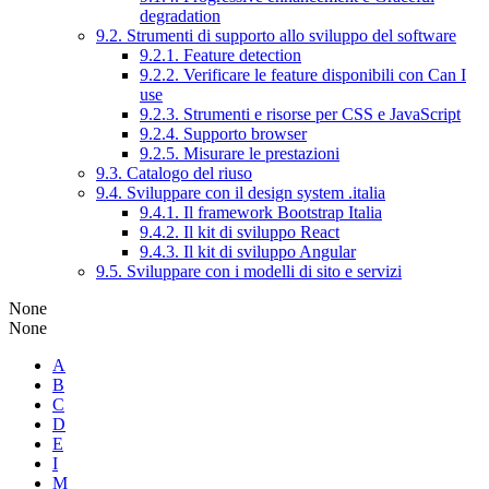
degradation
9.2. Strumenti di supporto allo sviluppo del software
9.2.1. Feature detection
9.2.2. Verificare le feature disponibili con Can I
use
9.2.3. Strumenti e risorse per CSS e JavaScript
9.2.4. Supporto browser
9.2.5. Misurare le prestazioni
9.3. Catalogo del riuso
9.4. Sviluppare con il design system .italia
9.4.1. Il framework Bootstrap Italia
9.4.2. Il kit di sviluppo React
9.4.3. Il kit di sviluppo Angular
9.5. Sviluppare con i modelli di sito e servizi
None
None
A
B
C
D
E
I
M