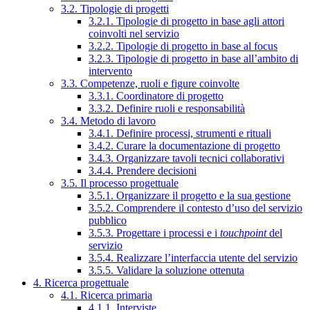
3.2. Tipologie di progetti
3.2.1. Tipologie di progetto in base agli attori
coinvolti nel servizio
3.2.2. Tipologie di progetto in base al focus
3.2.3. Tipologie di progetto in base all’ambito di
intervento
3.3. Competenze, ruoli e figure coinvolte
3.3.1. Coordinatore di progetto
3.3.2. Definire ruoli e responsabilità
3.4. Metodo di lavoro
3.4.1. Definire processi, strumenti e rituali
3.4.2. Curare la documentazione di progetto
3.4.3. Organizzare tavoli tecnici collaborativi
3.4.4. Prendere decisioni
3.5. Il processo progettuale
3.5.1. Organizzare il progetto e la sua gestione
3.5.2. Comprendere il contesto d’uso del servizio
pubblico
3.5.3. Progettare i processi e i
touchpoint
del
servizio
3.5.4. Realizzare l’interfaccia utente del servizio
3.5.5. Validare la soluzione ottenuta
4. Ricerca progettuale
4.1. Ricerca primaria
4.1.1. Interviste