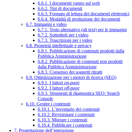
6.6.1. I documenti vanno sul web
6.6.2. Tipi di documenti
6.6.3. Formato di lettura dei documenti elettronici
6.6.4. Modalità di produzione dei documenti
6.7. Immagini e video
6.7.1. Testo alternativo (alt text) per le immagini
6.7.2. Sottotitoli per i video
6.7.3. Trascrizioni per i video
6.8. Proprietà intellettuale e privacy
6.8.1. Pubblicazione di contenuti prodotti dalla
Pubblica Amministrazione
6.8.2. Pubblicazione di contenuti non prodotti
dalla Pubblica Amministrazione
6.8.3. Consenso dei soggetti ritratti
6.9. Ottimizzazione per i motori di ricerca (SEO)
6.9.1. I fattori
on-page
6.9.2. I fattori
off-page
6.9.3. Strumenti di diagnostica SEO: Search
Console
6.10. Gestire i contenuti
6.10.1. L’inventario dei contenuti
6.10.2. Revisionare i contenuti
6.10.3. Migrare i contenuti
6.10.4. Pubblicare i contenuti
7. Progettazione dell’interazione