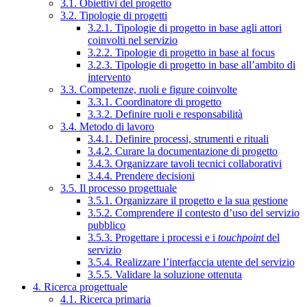
3.1. Obiettivi del progetto
3.2. Tipologie di progetti
3.2.1. Tipologie di progetto in base agli attori
coinvolti nel servizio
3.2.2. Tipologie di progetto in base al focus
3.2.3. Tipologie di progetto in base all’ambito di
intervento
3.3. Competenze, ruoli e figure coinvolte
3.3.1. Coordinatore di progetto
3.3.2. Definire ruoli e responsabilità
3.4. Metodo di lavoro
3.4.1. Definire processi, strumenti e rituali
3.4.2. Curare la documentazione di progetto
3.4.3. Organizzare tavoli tecnici collaborativi
3.4.4. Prendere decisioni
3.5. Il processo progettuale
3.5.1. Organizzare il progetto e la sua gestione
3.5.2. Comprendere il contesto d’uso del servizio
pubblico
3.5.3. Progettare i processi e i
touchpoint
del
servizio
3.5.4. Realizzare l’interfaccia utente del servizio
3.5.5. Validare la soluzione ottenuta
4. Ricerca progettuale
4.1. Ricerca primaria