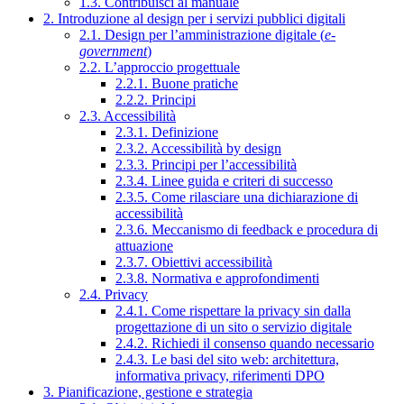
1.3. Contribuisci al manuale
2. Introduzione al design per i servizi pubblici digitali
2.1. Design per l’amministrazione digitale (
e-
government
)
2.2. L’approccio progettuale
2.2.1. Buone pratiche
2.2.2. Principi
2.3. Accessibilità
2.3.1. Definizione
2.3.2. Accessibilità by design
2.3.3. Principi per l’accessibilità
2.3.4. Linee guida e criteri di successo
2.3.5. Come rilasciare una dichiarazione di
accessibilità
2.3.6. Meccanismo di feedback e procedura di
attuazione
2.3.7. Obiettivi accessibilità
2.3.8. Normativa e approfondimenti
2.4. Privacy
2.4.1. Come rispettare la privacy sin dalla
progettazione di un sito o servizio digitale
2.4.2. Richiedi il consenso quando necessario
2.4.3. Le basi del sito web: architettura,
informativa privacy, riferimenti DPO
3. Pianificazione, gestione e strategia