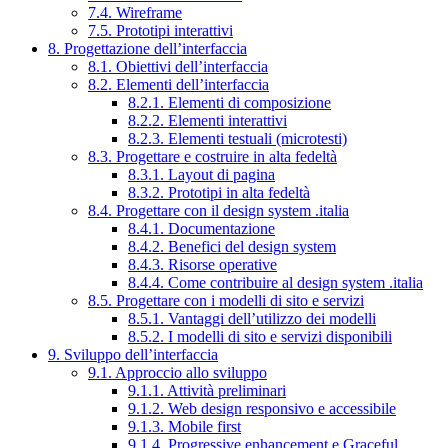
7.4. Wireframe
7.5. Prototipi interattivi
8. Progettazione dell’interfaccia
8.1. Obiettivi dell’interfaccia
8.2. Elementi dell’interfaccia
8.2.1. Elementi di composizione
8.2.2. Elementi interattivi
8.2.3. Elementi testuali (microtesti)
8.3. Progettare e costruire in alta fedeltà
8.3.1. Layout di pagina
8.3.2. Prototipi in alta fedeltà
8.4. Progettare con il design system .italia
8.4.1. Documentazione
8.4.2. Benefici del design system
8.4.3. Risorse operative
8.4.4. Come contribuire al design system .italia
8.5. Progettare con i modelli di sito e servizi
8.5.1. Vantaggi dell’utilizzo dei modelli
8.5.2. I modelli di sito e servizi disponibili
9. Sviluppo dell’interfaccia
9.1. Approccio allo sviluppo
9.1.1. Attività preliminari
9.1.2. Web design responsivo e accessibile
9.1.3. Mobile first
9.1.4. Progressive enhancement e Graceful