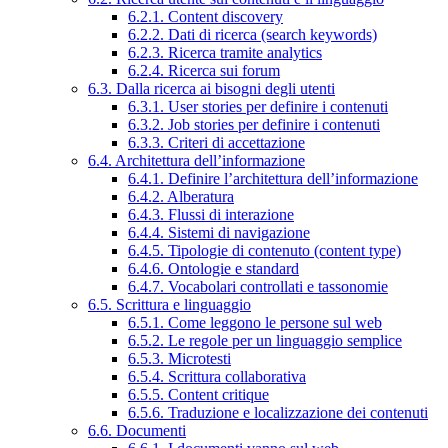
6.2.1. Content discovery
6.2.2. Dati di ricerca (search keywords)
6.2.3. Ricerca tramite analytics
6.2.4. Ricerca sui forum
6.3. Dalla ricerca ai bisogni degli utenti
6.3.1. User stories per definire i contenuti
6.3.2. Job stories per definire i contenuti
6.3.3. Criteri di accettazione
6.4. Architettura dell’informazione
6.4.1. Definire l’architettura dell’informazione
6.4.2. Alberatura
6.4.3. Flussi di interazione
6.4.4. Sistemi di navigazione
6.4.5. Tipologie di contenuto (content type)
6.4.6. Ontologie e standard
6.4.7. Vocabolari controllati e tassonomie
6.5. Scrittura e linguaggio
6.5.1. Come leggono le persone sul web
6.5.2. Le regole per un linguaggio semplice
6.5.3. Microtesti
6.5.4. Scrittura collaborativa
6.5.5. Content critique
6.5.6. Traduzione e localizzazione dei contenuti
6.6. Documenti