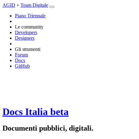
AGID
+
Team Digitale
Piano Triennale
Le community
Developers
Designers
Gli strumenti
Forum
Docs
GitHub
Docs Italia
beta
Documenti pubblici, digitali.