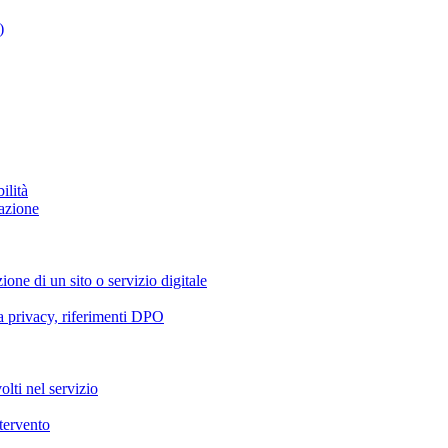
)
ilità
azione
ione di un sito o servizio digitale
va privacy, riferimenti DPO
olti nel servizio
ntervento