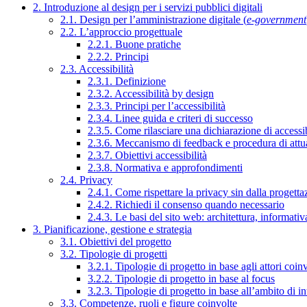
2. Introduzione al design per i servizi pubblici digitali
2.1. Design per l’amministrazione digitale (
e-government
2.2. L’approccio progettuale
2.2.1. Buone pratiche
2.2.2. Principi
2.3. Accessibilità
2.3.1. Definizione
2.3.2. Accessibilità by design
2.3.3. Principi per l’accessibilità
2.3.4. Linee guida e criteri di successo
2.3.5. Come rilasciare una dichiarazione di accessib
2.3.6. Meccanismo di feedback e procedura di attu
2.3.7. Obiettivi accessibilità
2.3.8. Normativa e approfondimenti
2.4. Privacy
2.4.1. Come rispettare la privacy sin dalla progettaz
2.4.2. Richiedi il consenso quando necessario
2.4.3. Le basi del sito web: architettura, informati
3. Pianificazione, gestione e strategia
3.1. Obiettivi del progetto
3.2. Tipologie di progetti
3.2.1. Tipologie di progetto in base agli attori coinv
3.2.2. Tipologie di progetto in base al focus
3.2.3. Tipologie di progetto in base all’ambito di i
3.3. Competenze, ruoli e figure coinvolte