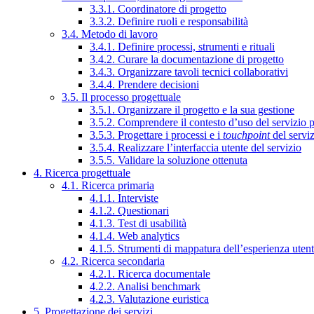
3.3.1. Coordinatore di progetto
3.3.2. Definire ruoli e responsabilità
3.4. Metodo di lavoro
3.4.1. Definire processi, strumenti e rituali
3.4.2. Curare la documentazione di progetto
3.4.3. Organizzare tavoli tecnici collaborativi
3.4.4. Prendere decisioni
3.5. Il processo progettuale
3.5.1. Organizzare il progetto e la sua gestione
3.5.2. Comprendere il contesto d’uso del servizio 
3.5.3. Progettare i processi e i
touchpoint
del servi
3.5.4. Realizzare l’interfaccia utente del servizio
3.5.5. Validare la soluzione ottenuta
4. Ricerca progettuale
4.1. Ricerca primaria
4.1.1. Interviste
4.1.2. Questionari
4.1.3. Test di usabilità
4.1.4. Web analytics
4.1.5. Strumenti di mappatura dell’esperienza uten
4.2. Ricerca secondaria
4.2.1. Ricerca documentale
4.2.2. Analisi benchmark
4.2.3. Valutazione euristica
5. Progettazione dei servizi