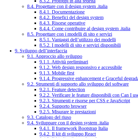
8.3.2. Prototipi in alta fedeltà
8.4. Progettare con il design system .italia
8.4.1. Documentazione
8.4.2. Benefici del design system
8.4.3. Risorse operative
8.4.4. Come contribuire al design system .italia
8.5. Progettare con i modelli di sito e servizi
8.5.1. Vantaggi dell’utilizzo dei modelli
8.5.2. I modelli di sito e servizi disponibili
9. Sviluppo dell’interfaccia
9.1. Approccio allo sviluppo
9.1.1. Attività preliminari
9.1.2. Web design responsivo e accessibile
9.1.3. Mobile first
9.1.4. Progressive enhancement e Graceful degrad
9.2. Strumenti di supporto allo sviluppo del software
9.2.1. Feature detection
9.2.2. Verificare le feature disponibili con Can I us
9.2.3. Strumenti e risorse per CSS e JavaScript
9.2.4. Supporto browser
9.2.5. Misurare le prestazioni
9.3. Catalogo del riuso
9.4. Sviluppare con il design system .italia
9.4.1. Il framework Bootstrap Italia
9.4.2. Il kit di sviluppo React