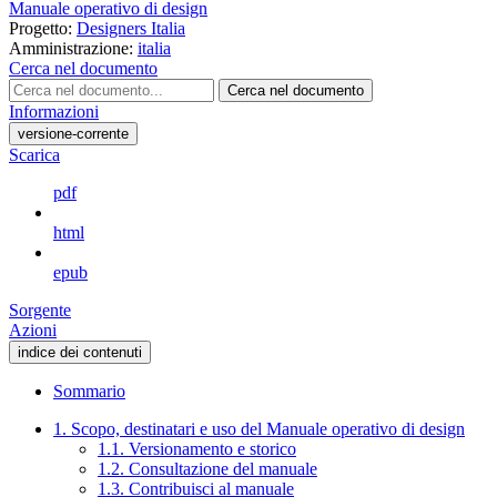
Manuale operativo di design
Progetto:
Designers Italia
Amministrazione:
italia
Cerca nel documento
Cerca nel documento
Informazioni
versione-corrente
Scarica
pdf
html
epub
Sorgente
Azioni
indice dei contenuti
Sommario
1. Scopo, destinatari e uso del Manuale operativo di design
1.1. Versionamento e storico
1.2. Consultazione del manuale
1.3. Contribuisci al manuale