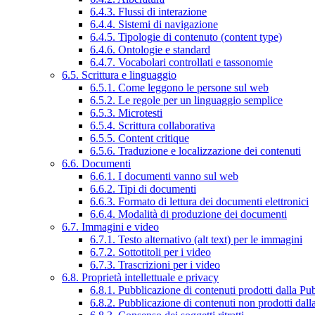
6.4.3. Flussi di interazione
6.4.4. Sistemi di navigazione
6.4.5. Tipologie di contenuto (content type)
6.4.6. Ontologie e standard
6.4.7. Vocabolari controllati e tassonomie
6.5. Scrittura e linguaggio
6.5.1. Come leggono le persone sul web
6.5.2. Le regole per un linguaggio semplice
6.5.3. Microtesti
6.5.4. Scrittura collaborativa
6.5.5. Content critique
6.5.6. Traduzione e localizzazione dei contenuti
6.6. Documenti
6.6.1. I documenti vanno sul web
6.6.2. Tipi di documenti
6.6.3. Formato di lettura dei documenti elettronici
6.6.4. Modalità di produzione dei documenti
6.7. Immagini e video
6.7.1. Testo alternativo (alt text) per le immagini
6.7.2. Sottotitoli per i video
6.7.3. Trascrizioni per i video
6.8. Proprietà intellettuale e privacy
6.8.1. Pubblicazione di contenuti prodotti dalla P
6.8.2. Pubblicazione di contenuti non prodotti dal