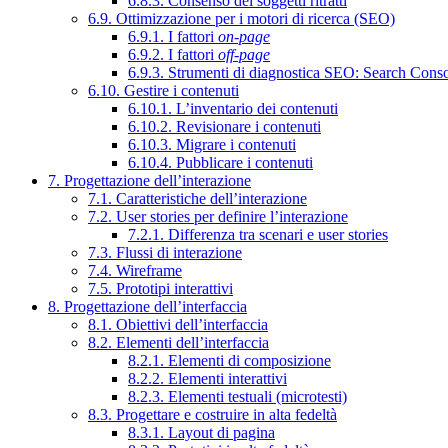
6.8.3. Consenso dei soggetti ritratti
6.9. Ottimizzazione per i motori di ricerca (SEO)
6.9.1. I fattori
on-page
6.9.2. I fattori
off-page
6.9.3. Strumenti di diagnostica SEO: Search Cons
6.10. Gestire i contenuti
6.10.1. L’inventario dei contenuti
6.10.2. Revisionare i contenuti
6.10.3. Migrare i contenuti
6.10.4. Pubblicare i contenuti
7. Progettazione dell’interazione
7.1. Caratteristiche dell’interazione
7.2. User stories per definire l’interazione
7.2.1. Differenza tra scenari e user stories
7.3. Flussi di interazione
7.4. Wireframe
7.5. Prototipi interattivi
8. Progettazione dell’interfaccia
8.1. Obiettivi dell’interfaccia
8.2. Elementi dell’interfaccia
8.2.1. Elementi di composizione
8.2.2. Elementi interattivi
8.2.3. Elementi testuali (microtesti)
8.3. Progettare e costruire in alta fedeltà
8.3.1. Layout di pagina