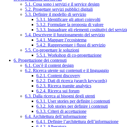
5.1. Cosa sono i servizi e il service design
5.2. Progettare servizi pubblici digitali
5.3. Definire il modello di servizio
5.3.1. Identificare gli attori coinvolti
5.3.2. Formulare la proposta di valore
5.3.3. Inquadrare gli elementi costitutivi del serviz
5.4. Descrivere il funzionamento del servizio
5.4.1. Mappare l’ecosistema
5.4.2. Rappresentare i flussi di servizio
5.5. Co-progettare le soluzioni
5.5.1. Workshop di co-progettazione
6. Progettazione dei contenuti
6.1. Cos’è il content design
6.2. Ricerca utente sui contenuti e il linguaggio
6.2.1. Content discovery
6.2.2. Dati di ricerca (search keywords)
6.2.3. Ricerca tramite analytics
6.2.4. Ricerca sui forum
6.3. Dalla ricerca ai bisogni degli utenti
6.3.1. User stories per definire i contenuti
6.3.2. Job stories per definire i contenuti
6.3.3. Criteri di accettazione
6.4. Architettura dell’informazione
6.4.1. Definire l’architettura dell’informazione
6.4.2. Alberatura