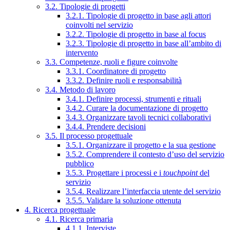
3.2. Tipologie di progetti
3.2.1. Tipologie di progetto in base agli attori
coinvolti nel servizio
3.2.2. Tipologie di progetto in base al focus
3.2.3. Tipologie di progetto in base all’ambito di
intervento
3.3. Competenze, ruoli e figure coinvolte
3.3.1. Coordinatore di progetto
3.3.2. Definire ruoli e responsabilità
3.4. Metodo di lavoro
3.4.1. Definire processi, strumenti e rituali
3.4.2. Curare la documentazione di progetto
3.4.3. Organizzare tavoli tecnici collaborativi
3.4.4. Prendere decisioni
3.5. Il processo progettuale
3.5.1. Organizzare il progetto e la sua gestione
3.5.2. Comprendere il contesto d’uso del servizio
pubblico
3.5.3. Progettare i processi e i
touchpoint
del
servizio
3.5.4. Realizzare l’interfaccia utente del servizio
3.5.5. Validare la soluzione ottenuta
4. Ricerca progettuale
4.1. Ricerca primaria
4.1.1. Interviste