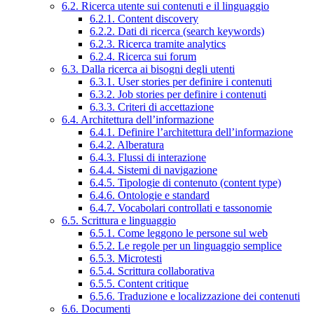
6.2. Ricerca utente sui contenuti e il linguaggio
6.2.1. Content discovery
6.2.2. Dati di ricerca (search keywords)
6.2.3. Ricerca tramite analytics
6.2.4. Ricerca sui forum
6.3. Dalla ricerca ai bisogni degli utenti
6.3.1. User stories per definire i contenuti
6.3.2. Job stories per definire i contenuti
6.3.3. Criteri di accettazione
6.4. Architettura dell’informazione
6.4.1. Definire l’architettura dell’informazione
6.4.2. Alberatura
6.4.3. Flussi di interazione
6.4.4. Sistemi di navigazione
6.4.5. Tipologie di contenuto (content type)
6.4.6. Ontologie e standard
6.4.7. Vocabolari controllati e tassonomie
6.5. Scrittura e linguaggio
6.5.1. Come leggono le persone sul web
6.5.2. Le regole per un linguaggio semplice
6.5.3. Microtesti
6.5.4. Scrittura collaborativa
6.5.5. Content critique
6.5.6. Traduzione e localizzazione dei contenuti
6.6. Documenti