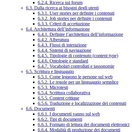
6.2.4. Ricerca sui forum
6.3. Dalla ricerca ai bisogni degli utenti
6.3.1. User stories per definire i contenuti
6.3.2. Job stories per definire i contenuti
6.3.3. Criteri di accettazione
6.4. Architettura dell’informazione
6.4.1. Definire l’architettura dell’informazione
6.4.2. Alberatura
6.4.3. Flussi di interazione
6.4.4. Sistemi di navigazione
6.4.5. Tipologie di contenuto (content type)
6.4.6. Ontologie e standard
6.4.7. Vocabolari controllati e tassonomie
6.5. Scrittura e linguaggio
6.5.1. Come leggono le persone sul web
6.5.2. Le regole per un linguaggio semplice
6.5.3. Microtesti
6.5.4. Scrittura collaborativa
6.5.5. Content critique
6.5.6. Traduzione e localizzazione dei contenuti
6.6. Documenti
6.6.1. I documenti vanno sul web
6.6.2. Tipi di documenti
6.6.3. Formato di lettura dei documenti elettronici
6.6.4. Modalità di produzione dei documenti