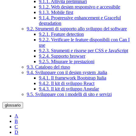
9.1.1. Attività preliminari
9.1.2. Web design responsivo e accessibile
9.1.3. Mobile first
9.1.4. Progressive enhancement e Graceful
degradation
9.2. Strumenti di supporto allo sviluppo del software
9.2.1. Feature detection
9.2.2. Verificare le feature disponibili con Can I
use
9.2.3. Strumenti e risorse per CSS e JavaScript
9.2.4. Supporto browser
9.2.5. Misurare le prestazioni
9.3. Catalogo del riuso
9.4. Sviluppare con il design system .italia
9.4.1. Il framework Bootstrap Italia
9.4.2. Il kit di sviluppo React
9.4.3. Il kit di sviluppo Angular
9.5. Sviluppare con i modelli di sito e servizi
glossario
A
B
C
D