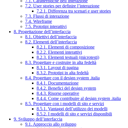
7.1. Caratteristiche dell’interazione
7.2. User stories per definire l’interazione
7.2.1. Differenza tra scenari e user stories
7.3. Flussi di interazione
7.4. Wireframe
7.5. Prototipi interattivi
8. Progettazione dell’interfaccia
8.1. Obiettivi dell’interfaccia
8.2. Elementi dell’interfaccia
8.2.1. Elementi di composizione
8.2.2. Elementi interattivi
8.2.3. Elementi testuali (microtesti)
8.3. Progettare e costruire in alta fedeltà
8.3.1. Layout di pagina
8.3.2. Prototipi in alta fedeltà
8.4. Progettare con il design system .italia
8.4.1. Documentazione
8.4.2. Benefici del design system
8.4.3. Risorse operative
8.4.4. Come contribuire al design system .italia
8.5. Progettare con i modelli di sito e servizi
8.5.1. Vantaggi dell’utilizzo dei modelli
8.5.2. I modelli di sito e servizi disponibili
9. Sviluppo dell’interfaccia
9.1. Approccio allo sviluppo