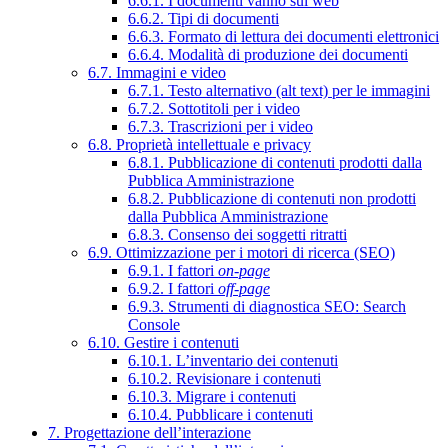
6.6.1. I documenti vanno sul web
6.6.2. Tipi di documenti
6.6.3. Formato di lettura dei documenti elettronici
6.6.4. Modalità di produzione dei documenti
6.7. Immagini e video
6.7.1. Testo alternativo (alt text) per le immagini
6.7.2. Sottotitoli per i video
6.7.3. Trascrizioni per i video
6.8. Proprietà intellettuale e privacy
6.8.1. Pubblicazione di contenuti prodotti dalla
Pubblica Amministrazione
6.8.2. Pubblicazione di contenuti non prodotti
dalla Pubblica Amministrazione
6.8.3. Consenso dei soggetti ritratti
6.9. Ottimizzazione per i motori di ricerca (SEO)
6.9.1. I fattori
on-page
6.9.2. I fattori
off-page
6.9.3. Strumenti di diagnostica SEO: Search
Console
6.10. Gestire i contenuti
6.10.1. L’inventario dei contenuti
6.10.2. Revisionare i contenuti
6.10.3. Migrare i contenuti
6.10.4. Pubblicare i contenuti
7. Progettazione dell’interazione