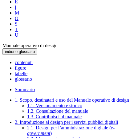
E
I
M
O
S
T
U
Manuale operativo di design
indici e glossario
contenuti
figure
tabelle
glossario
Sommario
1. Scopo, destinatari e uso del Manuale operativo di design
1.1. Versionamento e storico
1.2. Consultazione del manuale
1.3. Contribuisci al manuale
2. Introduzione al design per i servizi pubblici digitali
2.1. Design per l’amministrazione digitale (
e-
government
)