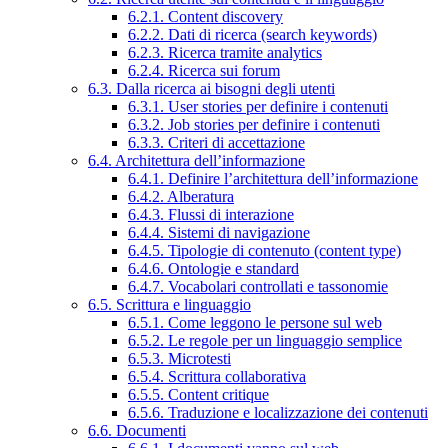
6.2.1. Content discovery
6.2.2. Dati di ricerca (search keywords)
6.2.3. Ricerca tramite analytics
6.2.4. Ricerca sui forum
6.3. Dalla ricerca ai bisogni degli utenti
6.3.1. User stories per definire i contenuti
6.3.2. Job stories per definire i contenuti
6.3.3. Criteri di accettazione
6.4. Architettura dell’informazione
6.4.1. Definire l’architettura dell’informazione
6.4.2. Alberatura
6.4.3. Flussi di interazione
6.4.4. Sistemi di navigazione
6.4.5. Tipologie di contenuto (content type)
6.4.6. Ontologie e standard
6.4.7. Vocabolari controllati e tassonomie
6.5. Scrittura e linguaggio
6.5.1. Come leggono le persone sul web
6.5.2. Le regole per un linguaggio semplice
6.5.3. Microtesti
6.5.4. Scrittura collaborativa
6.5.5. Content critique
6.5.6. Traduzione e localizzazione dei contenuti
6.6. Documenti