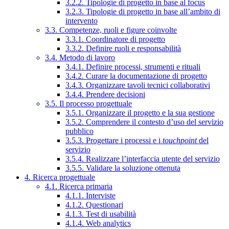
3.2.2. Tipologie di progetto in base al focus
3.2.3. Tipologie di progetto in base all’ambito di
intervento
3.3. Competenze, ruoli e figure coinvolte
3.3.1. Coordinatore di progetto
3.3.2. Definire ruoli e responsabilità
3.4. Metodo di lavoro
3.4.1. Definire processi, strumenti e rituali
3.4.2. Curare la documentazione di progetto
3.4.3. Organizzare tavoli tecnici collaborativi
3.4.4. Prendere decisioni
3.5. Il processo progettuale
3.5.1. Organizzare il progetto e la sua gestione
3.5.2. Comprendere il contesto d’uso del servizio
pubblico
3.5.3. Progettare i processi e i
touchpoint
del
servizio
3.5.4. Realizzare l’interfaccia utente del servizio
3.5.5. Validare la soluzione ottenuta
4. Ricerca progettuale
4.1. Ricerca primaria
4.1.1. Interviste
4.1.2. Questionari
4.1.3. Test di usabilità
4.1.4. Web analytics