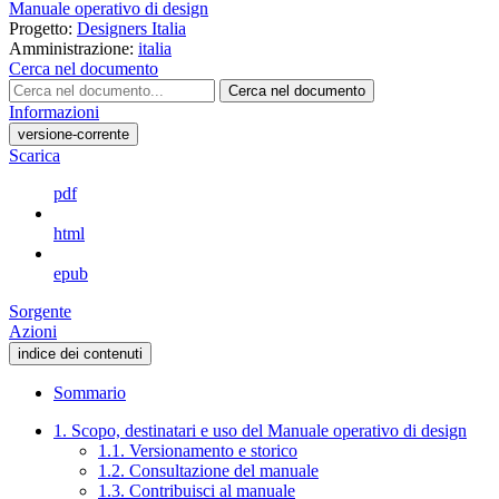
Manuale operativo di design
Progetto:
Designers Italia
Amministrazione:
italia
Cerca nel documento
Cerca nel documento
Informazioni
versione-corrente
Scarica
pdf
html
epub
Sorgente
Azioni
indice dei contenuti
Sommario
1. Scopo, destinatari e uso del Manuale operativo di design
1.1. Versionamento e storico
1.2. Consultazione del manuale
1.3. Contribuisci al manuale