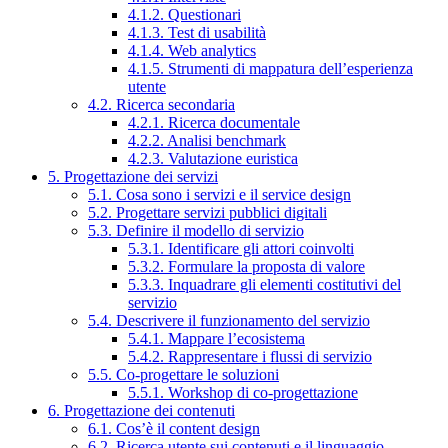
4.1.2. Questionari
4.1.3. Test di usabilità
4.1.4. Web analytics
4.1.5. Strumenti di mappatura dell’esperienza
utente
4.2. Ricerca secondaria
4.2.1. Ricerca documentale
4.2.2. Analisi benchmark
4.2.3. Valutazione euristica
5. Progettazione dei servizi
5.1. Cosa sono i servizi e il service design
5.2. Progettare servizi pubblici digitali
5.3. Definire il modello di servizio
5.3.1. Identificare gli attori coinvolti
5.3.2. Formulare la proposta di valore
5.3.3. Inquadrare gli elementi costitutivi del
servizio
5.4. Descrivere il funzionamento del servizio
5.4.1. Mappare l’ecosistema
5.4.2. Rappresentare i flussi di servizio
5.5. Co-progettare le soluzioni
5.5.1. Workshop di co-progettazione
6. Progettazione dei contenuti
6.1. Cos’è il content design
6.2. Ricerca utente sui contenuti e il linguaggio