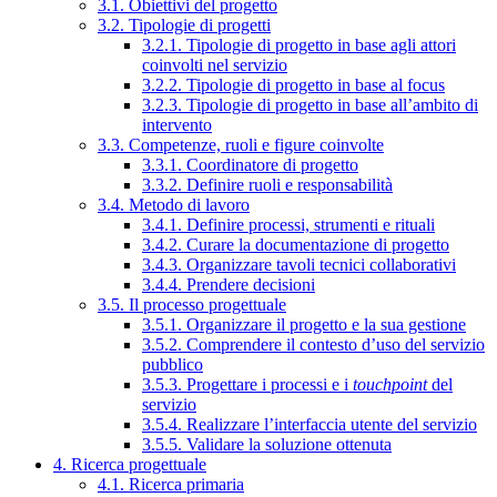
3.1. Obiettivi del progetto
3.2. Tipologie di progetti
3.2.1. Tipologie di progetto in base agli attori
coinvolti nel servizio
3.2.2. Tipologie di progetto in base al focus
3.2.3. Tipologie di progetto in base all’ambito di
intervento
3.3. Competenze, ruoli e figure coinvolte
3.3.1. Coordinatore di progetto
3.3.2. Definire ruoli e responsabilità
3.4. Metodo di lavoro
3.4.1. Definire processi, strumenti e rituali
3.4.2. Curare la documentazione di progetto
3.4.3. Organizzare tavoli tecnici collaborativi
3.4.4. Prendere decisioni
3.5. Il processo progettuale
3.5.1. Organizzare il progetto e la sua gestione
3.5.2. Comprendere il contesto d’uso del servizio
pubblico
3.5.3. Progettare i processi e i
touchpoint
del
servizio
3.5.4. Realizzare l’interfaccia utente del servizio
3.5.5. Validare la soluzione ottenuta
4. Ricerca progettuale
4.1. Ricerca primaria