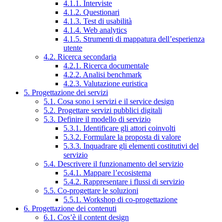
4.1.1. Interviste
4.1.2. Questionari
4.1.3. Test di usabilità
4.1.4. Web analytics
4.1.5. Strumenti di mappatura dell’esperienza
utente
4.2. Ricerca secondaria
4.2.1. Ricerca documentale
4.2.2. Analisi benchmark
4.2.3. Valutazione euristica
5. Progettazione dei servizi
5.1. Cosa sono i servizi e il service design
5.2. Progettare servizi pubblici digitali
5.3. Definire il modello di servizio
5.3.1. Identificare gli attori coinvolti
5.3.2. Formulare la proposta di valore
5.3.3. Inquadrare gli elementi costitutivi del
servizio
5.4. Descrivere il funzionamento del servizio
5.4.1. Mappare l’ecosistema
5.4.2. Rappresentare i flussi di servizio
5.5. Co-progettare le soluzioni
5.5.1. Workshop di co-progettazione
6. Progettazione dei contenuti
6.1. Cos’è il content design