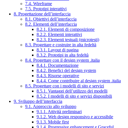
7.4. Wireframe
7.5. Prototipi interattivi
8. Progettazione dell’interfaccia
8.1. Obiettivi dell’interfaccia
8.2. Elementi dell’interfaccia
8.2.1. Elementi di composizione
8.2.2. Elementi interattivi
8.2.3. Elementi testuali (microtesti)
8.3. Progettare e costruire in alta fedeltà
8.3.1. Layout di pagina
8.3.2. Prototipi in alta fedeltà
8.4. Progettare con il design system .italia
8.4.1. Documentazione
8.4.2. Benefici del design system
8.4.3. Risorse operative
8.4.4. Come contribuire al design system .italia
8.5. Progettare con i modelli di sito e servizi
8.5.1. Vantaggi dell’utilizzo dei modelli
8.5.2. I modelli di sito e servizi disponibili
9. Sviluppo dell’interfaccia
9.1. Approccio allo sviluppo
9.1.1. Attività preliminari
9.1.2. Web design responsivo e accessibile
9.1.3. Mobile first
9.1.4. Progressive enhancement e Graceful