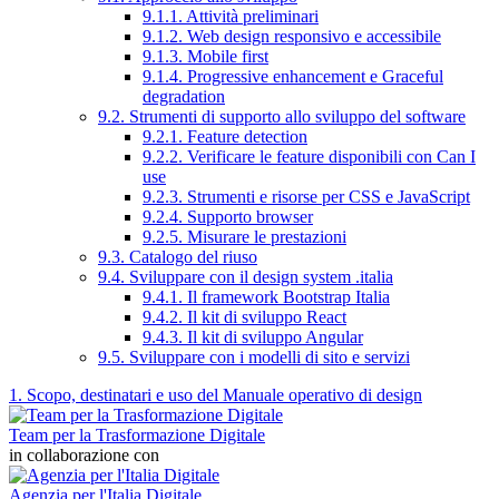
9.1.1. Attività preliminari
9.1.2. Web design responsivo e accessibile
9.1.3. Mobile first
9.1.4. Progressive enhancement e Graceful
degradation
9.2. Strumenti di supporto allo sviluppo del software
9.2.1. Feature detection
9.2.2. Verificare le feature disponibili con Can I
use
9.2.3. Strumenti e risorse per CSS e JavaScript
9.2.4. Supporto browser
9.2.5. Misurare le prestazioni
9.3. Catalogo del riuso
9.4. Sviluppare con il design system .italia
9.4.1. Il framework Bootstrap Italia
9.4.2. Il kit di sviluppo React
9.4.3. Il kit di sviluppo Angular
9.5. Sviluppare con i modelli di sito e servizi
1. Scopo, destinatari e uso del Manuale operativo di design
Team per la Trasformazione Digitale
in collaborazione con
Agenzia per l'Italia Digitale