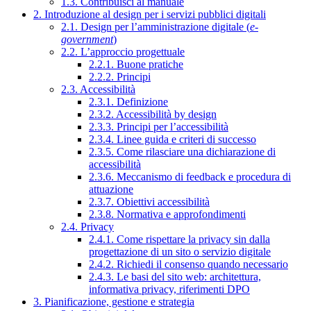
1.3. Contribuisci al manuale
2. Introduzione al design per i servizi pubblici digitali
2.1. Design per l’amministrazione digitale (
e-
government
)
2.2. L’approccio progettuale
2.2.1. Buone pratiche
2.2.2. Principi
2.3. Accessibilità
2.3.1. Definizione
2.3.2. Accessibilità by design
2.3.3. Principi per l’accessibilità
2.3.4. Linee guida e criteri di successo
2.3.5. Come rilasciare una dichiarazione di
accessibilità
2.3.6. Meccanismo di feedback e procedura di
attuazione
2.3.7. Obiettivi accessibilità
2.3.8. Normativa e approfondimenti
2.4. Privacy
2.4.1. Come rispettare la privacy sin dalla
progettazione di un sito o servizio digitale
2.4.2. Richiedi il consenso quando necessario
2.4.3. Le basi del sito web: architettura,
informativa privacy, riferimenti DPO
3. Pianificazione, gestione e strategia