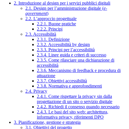
2. Introduzione al design per i servizi pubblici digitali
2.1. Design per l’amministrazione digitale (
e-
government
)
2.2. L’approccio progettuale
2.2.1. Buone pratiche
2.2.2. Principi
2.3. Accessibilità
2.3.1. Definizione
2.3.2. Accessibilità by design
2.3.3. Principi per l’accessibilità
2.3.4. Linee guida e criteri di successo
2.3.5. Come rilasciare una dichiarazione di
accessibilità
2.3.6. Meccanismo di feedback e procedura di
attuazione
2.3.7. Obiettivi accessibilità
2.3.8. Normativa e approfondimenti
2.4. Privacy
2.4.1. Come rispettare la privacy sin dalla
progettazione di un sito o servizio digitale
2.4.2. Richiedi il consenso quando necessario
2.4.3. Le basi del sito web: architettura,
informativa privacy, riferimenti DPO
3. Pianificazione, gestione e strategia
3.1. Obiettivi del progetto