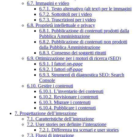
6.7. Immagini e video
6.7.1. Testo alternativo (alt text) per le immagini
6.7.2. Sottotitoli per i video
6.7.3. Trascrizioni per i video
6.8. Proprietà intellettuale e privacy
6.8.1. Pubblicazione di contenuti prodotti dalla
Pubblica Amministrazione
6.8.2. Pubblicazione di contenuti non prodotti
dalla Pubblica Amministrazione
6.8.3. Consenso dei soggetti ritratti
6.9. Ottimizzazione per i motori di ricerca (SEO)
6.9.1. I fattori
on-page
6.9.2. I fattori
off-page
6.9.3. Strumenti di diagnostica SEO: Search
Console
6.10. Gestire i contenuti
6.10.1. L’inventario dei contenuti
6.10.2. Revisionare i contenuti
6.10.3. Migrare i contenuti
6.10.4. Pubblicare i contenuti
7. Progettazione dell’interazione
7.1. Caratteristiche dell’interazione
7.2. User stories per definire l’interazione
7.2.1. Differenza tra scenari e user stories
7.3. Flussi di interazione