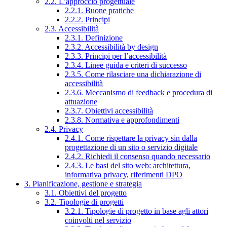
2.2. L’approccio progettuale
2.2.1. Buone pratiche
2.2.2. Principi
2.3. Accessibilità
2.3.1. Definizione
2.3.2. Accessibilità by design
2.3.3. Principi per l’accessibilità
2.3.4. Linee guida e criteri di successo
2.3.5. Come rilasciare una dichiarazione di
accessibilità
2.3.6. Meccanismo di feedback e procedura di
attuazione
2.3.7. Obiettivi accessibilità
2.3.8. Normativa e approfondimenti
2.4. Privacy
2.4.1. Come rispettare la privacy sin dalla
progettazione di un sito o servizio digitale
2.4.2. Richiedi il consenso quando necessario
2.4.3. Le basi del sito web: architettura,
informativa privacy, riferimenti DPO
3. Pianificazione, gestione e strategia
3.1. Obiettivi del progetto
3.2. Tipologie di progetti
3.2.1. Tipologie di progetto in base agli attori
coinvolti nel servizio