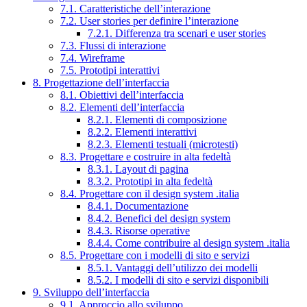
7.1. Caratteristiche dell’interazione
7.2. User stories per definire l’interazione
7.2.1. Differenza tra scenari e user stories
7.3. Flussi di interazione
7.4. Wireframe
7.5. Prototipi interattivi
8. Progettazione dell’interfaccia
8.1. Obiettivi dell’interfaccia
8.2. Elementi dell’interfaccia
8.2.1. Elementi di composizione
8.2.2. Elementi interattivi
8.2.3. Elementi testuali (microtesti)
8.3. Progettare e costruire in alta fedeltà
8.3.1. Layout di pagina
8.3.2. Prototipi in alta fedeltà
8.4. Progettare con il design system .italia
8.4.1. Documentazione
8.4.2. Benefici del design system
8.4.3. Risorse operative
8.4.4. Come contribuire al design system .italia
8.5. Progettare con i modelli di sito e servizi
8.5.1. Vantaggi dell’utilizzo dei modelli
8.5.2. I modelli di sito e servizi disponibili
9. Sviluppo dell’interfaccia
9.1. Approccio allo sviluppo