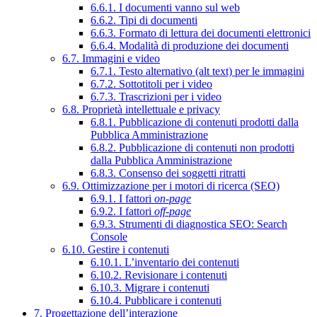
6.6.1. I documenti vanno sul web
6.6.2. Tipi di documenti
6.6.3. Formato di lettura dei documenti elettronici
6.6.4. Modalità di produzione dei documenti
6.7. Immagini e video
6.7.1. Testo alternativo (alt text) per le immagini
6.7.2. Sottotitoli per i video
6.7.3. Trascrizioni per i video
6.8. Proprietà intellettuale e privacy
6.8.1. Pubblicazione di contenuti prodotti dalla
Pubblica Amministrazione
6.8.2. Pubblicazione di contenuti non prodotti
dalla Pubblica Amministrazione
6.8.3. Consenso dei soggetti ritratti
6.9. Ottimizzazione per i motori di ricerca (SEO)
6.9.1. I fattori
on-page
6.9.2. I fattori
off-page
6.9.3. Strumenti di diagnostica SEO: Search
Console
6.10. Gestire i contenuti
6.10.1. L’inventario dei contenuti
6.10.2. Revisionare i contenuti
6.10.3. Migrare i contenuti
6.10.4. Pubblicare i contenuti
7. Progettazione dell’interazione