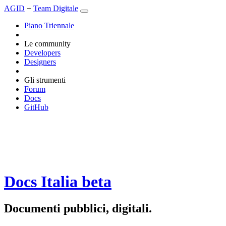
AGID
+
Team Digitale
Piano Triennale
Le community
Developers
Designers
Gli strumenti
Forum
Docs
GitHub
Docs Italia
beta
Documenti pubblici, digitali.