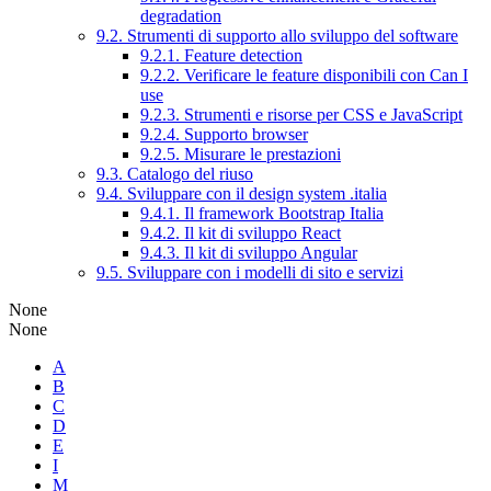
degradation
9.2. Strumenti di supporto allo sviluppo del software
9.2.1. Feature detection
9.2.2. Verificare le feature disponibili con Can I
use
9.2.3. Strumenti e risorse per CSS e JavaScript
9.2.4. Supporto browser
9.2.5. Misurare le prestazioni
9.3. Catalogo del riuso
9.4. Sviluppare con il design system .italia
9.4.1. Il framework Bootstrap Italia
9.4.2. Il kit di sviluppo React
9.4.3. Il kit di sviluppo Angular
9.5. Sviluppare con i modelli di sito e servizi
None
None
A
B
C
D
E
I
M