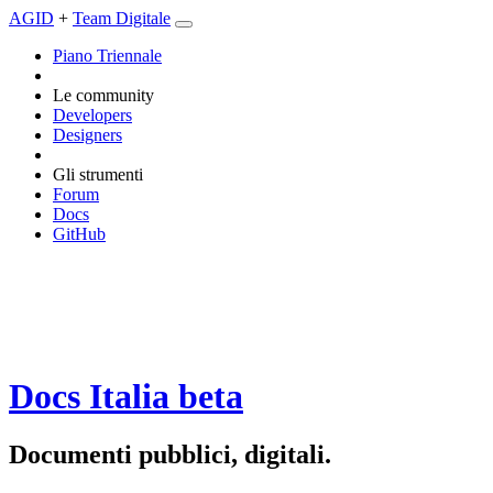
AGID
+
Team Digitale
Piano Triennale
Le community
Developers
Designers
Gli strumenti
Forum
Docs
GitHub
Docs Italia
beta
Documenti pubblici, digitali.