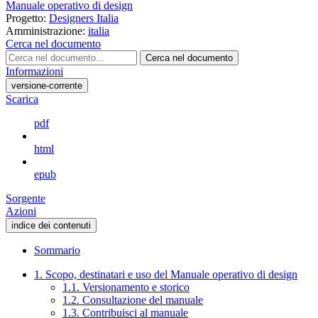
Manuale operativo di design
Progetto:
Designers Italia
Amministrazione:
italia
Cerca nel documento
Cerca nel documento
Informazioni
versione-corrente
Scarica
pdf
html
epub
Sorgente
Azioni
indice dei contenuti
Sommario
1. Scopo, destinatari e uso del Manuale operativo di design
1.1. Versionamento e storico
1.2. Consultazione del manuale
1.3. Contribuisci al manuale