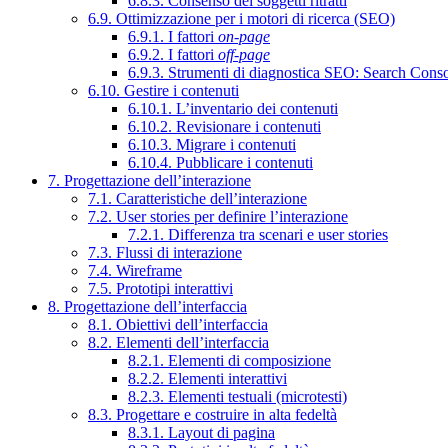
6.8.3. Consenso dei soggetti ritratti
6.9. Ottimizzazione per i motori di ricerca (SEO)
6.9.1. I fattori
on-page
6.9.2. I fattori
off-page
6.9.3. Strumenti di diagnostica SEO: Search Cons
6.10. Gestire i contenuti
6.10.1. L’inventario dei contenuti
6.10.2. Revisionare i contenuti
6.10.3. Migrare i contenuti
6.10.4. Pubblicare i contenuti
7. Progettazione dell’interazione
7.1. Caratteristiche dell’interazione
7.2. User stories per definire l’interazione
7.2.1. Differenza tra scenari e user stories
7.3. Flussi di interazione
7.4. Wireframe
7.5. Prototipi interattivi
8. Progettazione dell’interfaccia
8.1. Obiettivi dell’interfaccia
8.2. Elementi dell’interfaccia
8.2.1. Elementi di composizione
8.2.2. Elementi interattivi
8.2.3. Elementi testuali (microtesti)
8.3. Progettare e costruire in alta fedeltà
8.3.1. Layout di pagina