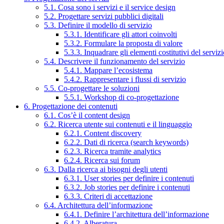
5.1. Cosa sono i servizi e il service design
5.2. Progettare servizi pubblici digitali
5.3. Definire il modello di servizio
5.3.1. Identificare gli attori coinvolti
5.3.2. Formulare la proposta di valore
5.3.3. Inquadrare gli elementi costitutivi del serviz
5.4. Descrivere il funzionamento del servizio
5.4.1. Mappare l’ecosistema
5.4.2. Rappresentare i flussi di servizio
5.5. Co-progettare le soluzioni
5.5.1. Workshop di co-progettazione
6. Progettazione dei contenuti
6.1. Cos’è il content design
6.2. Ricerca utente sui contenuti e il linguaggio
6.2.1. Content discovery
6.2.2. Dati di ricerca (search keywords)
6.2.3. Ricerca tramite analytics
6.2.4. Ricerca sui forum
6.3. Dalla ricerca ai bisogni degli utenti
6.3.1. User stories per definire i contenuti
6.3.2. Job stories per definire i contenuti
6.3.3. Criteri di accettazione
6.4. Architettura dell’informazione
6.4.1. Definire l’architettura dell’informazione
6.4.2. Alberatura