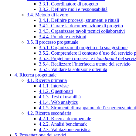
3.3.1. Coordinatore di progetto
3.3.2. Definire ruoli e responsabilità
3.4. Metodo di lavoro
3.4.1. Definire processi, strumenti e rituali
3.4.2. Curare la documentazione di progetto
3.4.3. Organizzare tavoli tecnici collaborativi
3.4.4. Prendere decisioni
3.5. Il processo progettuale
3.5.1. Organizzare il progetto e la sua gestione
3.5.2. Comprendere il contesto d’uso del servizio 
3.5.3. Progettare i processi e i
touchpoint
del servi
3.5.4. Realizzare l’interfaccia utente del servizio
3.5.5. Validare la soluzione ottenuta
4. Ricerca progettuale
4.1. Ricerca primaria
4.1.1. Interviste
4.1.2. Questionari
4.1.3. Test di usabilità
4.1.4. Web analytics
4.1.5. Strumenti di mappatura dell’esperienza uten
4.2. Ricerca secondaria
4.2.1. Ricerca documentale
4.2.2. Analisi benchmark
4.2.3. Valutazione euristica
5. Progettazione dei servizi