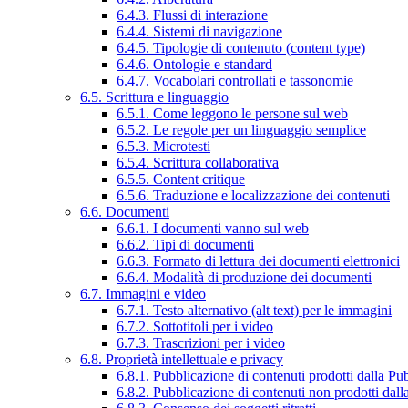
6.4.3. Flussi di interazione
6.4.4. Sistemi di navigazione
6.4.5. Tipologie di contenuto (content type)
6.4.6. Ontologie e standard
6.4.7. Vocabolari controllati e tassonomie
6.5. Scrittura e linguaggio
6.5.1. Come leggono le persone sul web
6.5.2. Le regole per un linguaggio semplice
6.5.3. Microtesti
6.5.4. Scrittura collaborativa
6.5.5. Content critique
6.5.6. Traduzione e localizzazione dei contenuti
6.6. Documenti
6.6.1. I documenti vanno sul web
6.6.2. Tipi di documenti
6.6.3. Formato di lettura dei documenti elettronici
6.6.4. Modalità di produzione dei documenti
6.7. Immagini e video
6.7.1. Testo alternativo (alt text) per le immagini
6.7.2. Sottotitoli per i video
6.7.3. Trascrizioni per i video
6.8. Proprietà intellettuale e privacy
6.8.1. Pubblicazione di contenuti prodotti dalla P
6.8.2. Pubblicazione di contenuti non prodotti dal