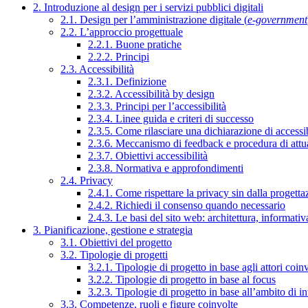
2. Introduzione al design per i servizi pubblici digitali
2.1. Design per l’amministrazione digitale (
e-government
2.2. L’approccio progettuale
2.2.1. Buone pratiche
2.2.2. Principi
2.3. Accessibilità
2.3.1. Definizione
2.3.2. Accessibilità by design
2.3.3. Principi per l’accessibilità
2.3.4. Linee guida e criteri di successo
2.3.5. Come rilasciare una dichiarazione di accessib
2.3.6. Meccanismo di feedback e procedura di attu
2.3.7. Obiettivi accessibilità
2.3.8. Normativa e approfondimenti
2.4. Privacy
2.4.1. Come rispettare la privacy sin dalla progettaz
2.4.2. Richiedi il consenso quando necessario
2.4.3. Le basi del sito web: architettura, informati
3. Pianificazione, gestione e strategia
3.1. Obiettivi del progetto
3.2. Tipologie di progetti
3.2.1. Tipologie di progetto in base agli attori coinv
3.2.2. Tipologie di progetto in base al focus
3.2.3. Tipologie di progetto in base all’ambito di i
3.3. Competenze, ruoli e figure coinvolte