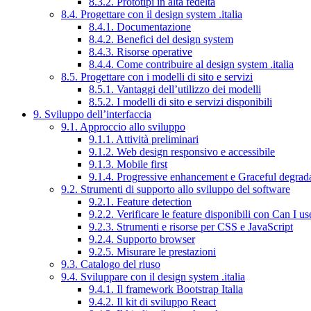
8.3.2. Prototipi in alta fedeltà
8.4. Progettare con il design system .italia
8.4.1. Documentazione
8.4.2. Benefici del design system
8.4.3. Risorse operative
8.4.4. Come contribuire al design system .italia
8.5. Progettare con i modelli di sito e servizi
8.5.1. Vantaggi dell’utilizzo dei modelli
8.5.2. I modelli di sito e servizi disponibili
9. Sviluppo dell’interfaccia
9.1. Approccio allo sviluppo
9.1.1. Attività preliminari
9.1.2. Web design responsivo e accessibile
9.1.3. Mobile first
9.1.4. Progressive enhancement e Graceful degrad
9.2. Strumenti di supporto allo sviluppo del software
9.2.1. Feature detection
9.2.2. Verificare le feature disponibili con Can I us
9.2.3. Strumenti e risorse per CSS e JavaScript
9.2.4. Supporto browser
9.2.5. Misurare le prestazioni
9.3. Catalogo del riuso
9.4. Sviluppare con il design system .italia
9.4.1. Il framework Bootstrap Italia
9.4.2. Il kit di sviluppo React