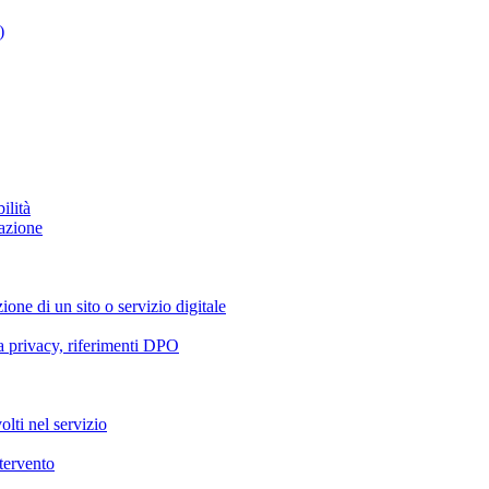
)
ilità
azione
ione di un sito o servizio digitale
va privacy, riferimenti DPO
olti nel servizio
ntervento