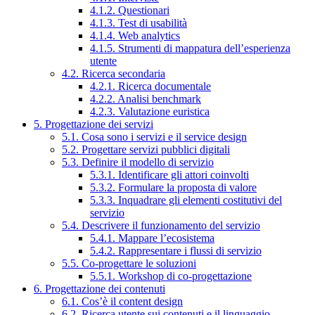
4.1.2. Questionari
4.1.3. Test di usabilità
4.1.4. Web analytics
4.1.5. Strumenti di mappatura dell’esperienza
utente
4.2. Ricerca secondaria
4.2.1. Ricerca documentale
4.2.2. Analisi benchmark
4.2.3. Valutazione euristica
5. Progettazione dei servizi
5.1. Cosa sono i servizi e il service design
5.2. Progettare servizi pubblici digitali
5.3. Definire il modello di servizio
5.3.1. Identificare gli attori coinvolti
5.3.2. Formulare la proposta di valore
5.3.3. Inquadrare gli elementi costitutivi del
servizio
5.4. Descrivere il funzionamento del servizio
5.4.1. Mappare l’ecosistema
5.4.2. Rappresentare i flussi di servizio
5.5. Co-progettare le soluzioni
5.5.1. Workshop di co-progettazione
6. Progettazione dei contenuti
6.1. Cos’è il content design
6.2. Ricerca utente sui contenuti e il linguaggio