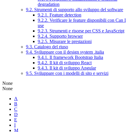
degradation
9.2. Strumenti di supporto allo sviluppo del software
9.2.1. Feature detection
9.2.2. Verificare le feature disponibili con Can I
use
9.2.3. Strumenti e risorse per CSS e JavaScript
9.2.4. Supporto browser
9.2.5. Misurare le prestazioni
9.3. Catalogo del riuso
9.4. Sviluppare con il design system .italia
9.4.1. Il framework Bootstrap Italia
9.4.2. Il kit di sviluppo React
9.4.3. Il kit di sviluppo Angular
9.5. Sviluppare con i modelli di sito e servizi
None
None
A
B
C
D
E
I
M