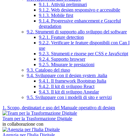
9.1.1. Attività preliminari
9.1.2. Web design responsivo e accessibile
9.1.3. Mobile first
9.1.4. Progressive enhancement e Graceful
degradation
9.2. Strumenti di supporto allo sviluppo del software
9.2.1. Feature detection
9.2.2. Verificare le feature disponibili con Can I
use
9.2.3. Strumenti e risorse per CSS e JavaScript
9.2.4. Supporto browser
9.2.5. Misurare le prestazioni
9.3. Catalogo del riuso
9.4. Sviluppare con il design system .italia
9.4.1. Il framework Bootstrap Italia
9.4.2. Il kit di sviluppo React
9.4.3. Il kit di sviluppo Angular
9.5. Sviluppare con i modelli di sito e servizi
1. Scopo, destinatari e uso del Manuale operativo di design
Team per la Trasformazione Digitale
in collaborazione con
Agenzia per l'Italia Digitale