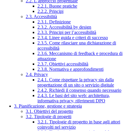
2.2. L’approccio progettuale
2.2.1. Buone pratiche
2.2.2. Principi
2.3. Accessibilità
2.3.1. Definizione
2.3.2. Accessibilità by design
2.3.3. Principi per l’accessibilità
2.3.4. Linee guida e criteri di successo
2.3.5. Come rilasciare una dichiarazione di
accessibilità
2.3.6. Meccanismo di feedback e procedura di
attuazione
2.3.7. Obiettivi accessibilità
2.3.8. Normativa e approfondimenti
2.4. Privacy
2.4.1. Come rispettare la privacy sin dalla
progettazione di un sito o servizio digitale
2.4.2. Richiedi il consenso quando necessario
2.4.3. Le basi del sito web: architettura,
informativa privacy, riferimenti DPO
3. Pianificazione, gestione e strategia
3.1. Obiettivi del progetto
3.2. Tipologie di progetti
3.2.1. Tipologie di progetto in base agli attori
coinvolti nel servizio