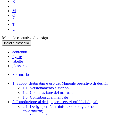
E
I
M
O
S
T
U
Manuale operativo di design
indici e glossario
contenuti
figure
tabelle
glossario
Sommario
1. Scopo, destinatari e uso del Manuale operativo di design
1.1. Versionamento e storico
1.2. Consultazione del manuale
1.3. Contribuisci al manuale
2. Introduzione al design per i servizi pubblici digitali
2.1. Design per l’amministrazione digitale (
e-
government
)