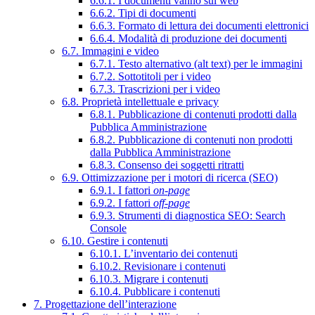
6.6.1. I documenti vanno sul web
6.6.2. Tipi di documenti
6.6.3. Formato di lettura dei documenti elettronici
6.6.4. Modalità di produzione dei documenti
6.7. Immagini e video
6.7.1. Testo alternativo (alt text) per le immagini
6.7.2. Sottotitoli per i video
6.7.3. Trascrizioni per i video
6.8. Proprietà intellettuale e privacy
6.8.1. Pubblicazione di contenuti prodotti dalla
Pubblica Amministrazione
6.8.2. Pubblicazione di contenuti non prodotti
dalla Pubblica Amministrazione
6.8.3. Consenso dei soggetti ritratti
6.9. Ottimizzazione per i motori di ricerca (SEO)
6.9.1. I fattori
on-page
6.9.2. I fattori
off-page
6.9.3. Strumenti di diagnostica SEO: Search
Console
6.10. Gestire i contenuti
6.10.1. L’inventario dei contenuti
6.10.2. Revisionare i contenuti
6.10.3. Migrare i contenuti
6.10.4. Pubblicare i contenuti
7. Progettazione dell’interazione