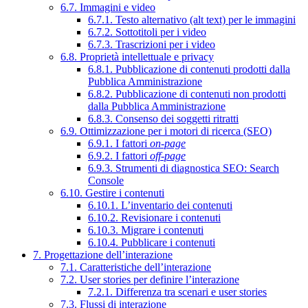
6.7. Immagini e video
6.7.1. Testo alternativo (alt text) per le immagini
6.7.2. Sottotitoli per i video
6.7.3. Trascrizioni per i video
6.8. Proprietà intellettuale e privacy
6.8.1. Pubblicazione di contenuti prodotti dalla
Pubblica Amministrazione
6.8.2. Pubblicazione di contenuti non prodotti
dalla Pubblica Amministrazione
6.8.3. Consenso dei soggetti ritratti
6.9. Ottimizzazione per i motori di ricerca (SEO)
6.9.1. I fattori
on-page
6.9.2. I fattori
off-page
6.9.3. Strumenti di diagnostica SEO: Search
Console
6.10. Gestire i contenuti
6.10.1. L’inventario dei contenuti
6.10.2. Revisionare i contenuti
6.10.3. Migrare i contenuti
6.10.4. Pubblicare i contenuti
7. Progettazione dell’interazione
7.1. Caratteristiche dell’interazione
7.2. User stories per definire l’interazione
7.2.1. Differenza tra scenari e user stories
7.3. Flussi di interazione