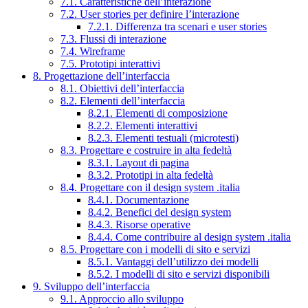
7.1. Caratteristiche dell’interazione
7.2. User stories per definire l’interazione
7.2.1. Differenza tra scenari e user stories
7.3. Flussi di interazione
7.4. Wireframe
7.5. Prototipi interattivi
8. Progettazione dell’interfaccia
8.1. Obiettivi dell’interfaccia
8.2. Elementi dell’interfaccia
8.2.1. Elementi di composizione
8.2.2. Elementi interattivi
8.2.3. Elementi testuali (microtesti)
8.3. Progettare e costruire in alta fedeltà
8.3.1. Layout di pagina
8.3.2. Prototipi in alta fedeltà
8.4. Progettare con il design system .italia
8.4.1. Documentazione
8.4.2. Benefici del design system
8.4.3. Risorse operative
8.4.4. Come contribuire al design system .italia
8.5. Progettare con i modelli di sito e servizi
8.5.1. Vantaggi dell’utilizzo dei modelli
8.5.2. I modelli di sito e servizi disponibili
9. Sviluppo dell’interfaccia
9.1. Approccio allo sviluppo