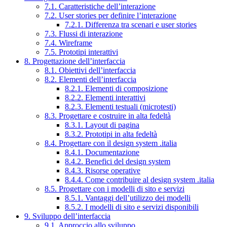
7.1. Caratteristiche dell’interazione
7.2. User stories per definire l’interazione
7.2.1. Differenza tra scenari e user stories
7.3. Flussi di interazione
7.4. Wireframe
7.5. Prototipi interattivi
8. Progettazione dell’interfaccia
8.1. Obiettivi dell’interfaccia
8.2. Elementi dell’interfaccia
8.2.1. Elementi di composizione
8.2.2. Elementi interattivi
8.2.3. Elementi testuali (microtesti)
8.3. Progettare e costruire in alta fedeltà
8.3.1. Layout di pagina
8.3.2. Prototipi in alta fedeltà
8.4. Progettare con il design system .italia
8.4.1. Documentazione
8.4.2. Benefici del design system
8.4.3. Risorse operative
8.4.4. Come contribuire al design system .italia
8.5. Progettare con i modelli di sito e servizi
8.5.1. Vantaggi dell’utilizzo dei modelli
8.5.2. I modelli di sito e servizi disponibili
9. Sviluppo dell’interfaccia
9.1. Approccio allo sviluppo