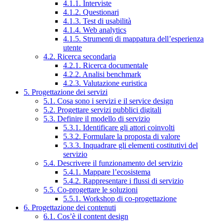
4.1.1. Interviste
4.1.2. Questionari
4.1.3. Test di usabilità
4.1.4. Web analytics
4.1.5. Strumenti di mappatura dell’esperienza
utente
4.2. Ricerca secondaria
4.2.1. Ricerca documentale
4.2.2. Analisi benchmark
4.2.3. Valutazione euristica
5. Progettazione dei servizi
5.1. Cosa sono i servizi e il service design
5.2. Progettare servizi pubblici digitali
5.3. Definire il modello di servizio
5.3.1. Identificare gli attori coinvolti
5.3.2. Formulare la proposta di valore
5.3.3. Inquadrare gli elementi costitutivi del
servizio
5.4. Descrivere il funzionamento del servizio
5.4.1. Mappare l’ecosistema
5.4.2. Rappresentare i flussi di servizio
5.5. Co-progettare le soluzioni
5.5.1. Workshop di co-progettazione
6. Progettazione dei contenuti
6.1. Cos’è il content design