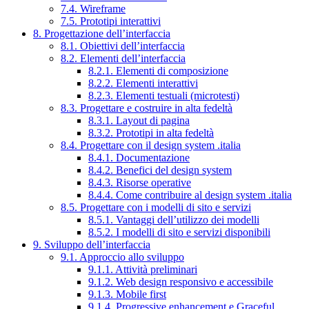
7.4. Wireframe
7.5. Prototipi interattivi
8. Progettazione dell’interfaccia
8.1. Obiettivi dell’interfaccia
8.2. Elementi dell’interfaccia
8.2.1. Elementi di composizione
8.2.2. Elementi interattivi
8.2.3. Elementi testuali (microtesti)
8.3. Progettare e costruire in alta fedeltà
8.3.1. Layout di pagina
8.3.2. Prototipi in alta fedeltà
8.4. Progettare con il design system .italia
8.4.1. Documentazione
8.4.2. Benefici del design system
8.4.3. Risorse operative
8.4.4. Come contribuire al design system .italia
8.5. Progettare con i modelli di sito e servizi
8.5.1. Vantaggi dell’utilizzo dei modelli
8.5.2. I modelli di sito e servizi disponibili
9. Sviluppo dell’interfaccia
9.1. Approccio allo sviluppo
9.1.1. Attività preliminari
9.1.2. Web design responsivo e accessibile
9.1.3. Mobile first
9.1.4. Progressive enhancement e Graceful