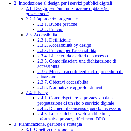
2. Introduzione al design per i servizi pubblici digitali
2.1. Design per l’amministrazione digitale (
e-
government
)
2.2. L’approccio progettuale
2.2.1. Buone pratiche
2.2.2. Principi
2.3. Accessibilità
2.3.1. Definizione
2.3.2. Accessibilità by design
2.3.3. Principi per l’accessibilità
2.3.4. Linee guida e criteri di successo
2.3.5. Come rilasciare una dichiarazione di
accessibilità
2.3.6. Meccanismo di feedback e procedura di
attuazione
2.3.7. Obiettivi accessibilità
2.3.8. Normativa e approfondimenti
2.4. Privacy
2.4.1. Come rispettare la privacy sin dalla
progettazione di un sito o servizio digitale
2.4.2. Richiedi il consenso quando necessario
2.4.3. Le basi del sito web: architettura,
informativa privacy, riferimenti DPO
3. Pianificazione, gestione e strategia
3.1. Obiettivi del progetto