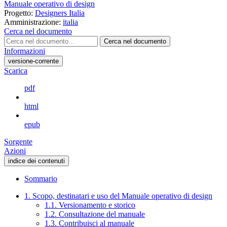
Manuale operativo di design
Progetto:
Designers Italia
Amministrazione:
italia
Cerca nel documento
Cerca nel documento
Informazioni
versione-corrente
Scarica
pdf
html
epub
Sorgente
Azioni
indice dei contenuti
Sommario
1. Scopo, destinatari e uso del Manuale operativo di design
1.1. Versionamento e storico
1.2. Consultazione del manuale
1.3. Contribuisci al manuale