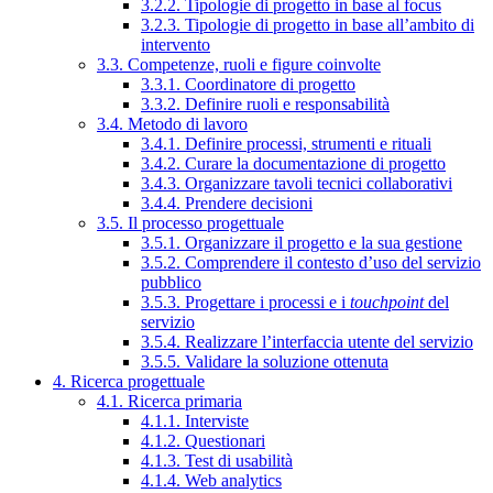
3.2.2. Tipologie di progetto in base al focus
3.2.3. Tipologie di progetto in base all’ambito di
intervento
3.3. Competenze, ruoli e figure coinvolte
3.3.1. Coordinatore di progetto
3.3.2. Definire ruoli e responsabilità
3.4. Metodo di lavoro
3.4.1. Definire processi, strumenti e rituali
3.4.2. Curare la documentazione di progetto
3.4.3. Organizzare tavoli tecnici collaborativi
3.4.4. Prendere decisioni
3.5. Il processo progettuale
3.5.1. Organizzare il progetto e la sua gestione
3.5.2. Comprendere il contesto d’uso del servizio
pubblico
3.5.3. Progettare i processi e i
touchpoint
del
servizio
3.5.4. Realizzare l’interfaccia utente del servizio
3.5.5. Validare la soluzione ottenuta
4. Ricerca progettuale
4.1. Ricerca primaria
4.1.1. Interviste
4.1.2. Questionari
4.1.3. Test di usabilità
4.1.4. Web analytics