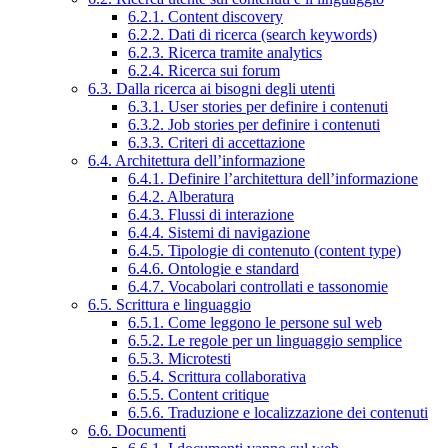
6.2.1. Content discovery
6.2.2. Dati di ricerca (search keywords)
6.2.3. Ricerca tramite analytics
6.2.4. Ricerca sui forum
6.3. Dalla ricerca ai bisogni degli utenti
6.3.1. User stories per definire i contenuti
6.3.2. Job stories per definire i contenuti
6.3.3. Criteri di accettazione
6.4. Architettura dell’informazione
6.4.1. Definire l’architettura dell’informazione
6.4.2. Alberatura
6.4.3. Flussi di interazione
6.4.4. Sistemi di navigazione
6.4.5. Tipologie di contenuto (content type)
6.4.6. Ontologie e standard
6.4.7. Vocabolari controllati e tassonomie
6.5. Scrittura e linguaggio
6.5.1. Come leggono le persone sul web
6.5.2. Le regole per un linguaggio semplice
6.5.3. Microtesti
6.5.4. Scrittura collaborativa
6.5.5. Content critique
6.5.6. Traduzione e localizzazione dei contenuti
6.6. Documenti