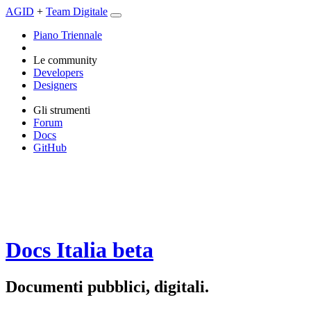
AGID
+
Team Digitale
Piano Triennale
Le community
Developers
Designers
Gli strumenti
Forum
Docs
GitHub
Docs Italia
beta
Documenti pubblici, digitali.