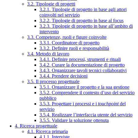
3.2. Tipologie di progetti
3.2.1. Tipologie di progetto in base agli attori
coinvolti nel servizio
3.2.2. Tipologie di progetto in base al focus
3.2.3. Tipologie di progetto in base all’ambito di
intervento
3.3. Competenze, ruoli e figure coinvolte
3.3.1. Coordinatore di progetto
3.3.2. Definire ruoli e responsabilità
3.4. Metodo di lavoro
3.4.1. Definire processi, strumenti e rituali
3.4.2. Curare la documentazione di progetto
3.4.3. Organizzare tavoli tecnici collaborativi
3.4.4. Prendere decisioni
3.5. Il processo progettuale
3.5.1. Organizzare il progetto e la sua gestione
3.5.2. Comprendere il contesto d’uso del servizio
pubblico
3.5.3. Progettare i processi e i
touchpoint
del
servizio
3.5.4. Realizzare l’interfaccia utente del servizio
3.5.5. Validare la soluzione ottenuta
4. Ricerca progettuale
4.1. Ricerca primaria
4.1.1. Interviste