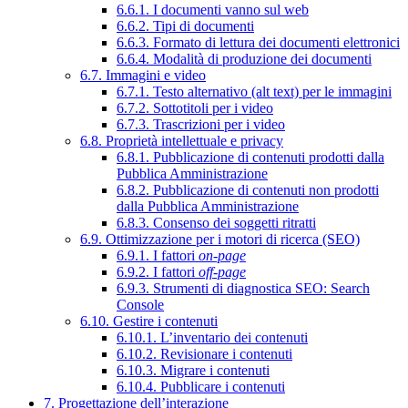
6.6.1. I documenti vanno sul web
6.6.2. Tipi di documenti
6.6.3. Formato di lettura dei documenti elettronici
6.6.4. Modalità di produzione dei documenti
6.7. Immagini e video
6.7.1. Testo alternativo (alt text) per le immagini
6.7.2. Sottotitoli per i video
6.7.3. Trascrizioni per i video
6.8. Proprietà intellettuale e privacy
6.8.1. Pubblicazione di contenuti prodotti dalla
Pubblica Amministrazione
6.8.2. Pubblicazione di contenuti non prodotti
dalla Pubblica Amministrazione
6.8.3. Consenso dei soggetti ritratti
6.9. Ottimizzazione per i motori di ricerca (SEO)
6.9.1. I fattori
on-page
6.9.2. I fattori
off-page
6.9.3. Strumenti di diagnostica SEO: Search
Console
6.10. Gestire i contenuti
6.10.1. L’inventario dei contenuti
6.10.2. Revisionare i contenuti
6.10.3. Migrare i contenuti
6.10.4. Pubblicare i contenuti
7. Progettazione dell’interazione