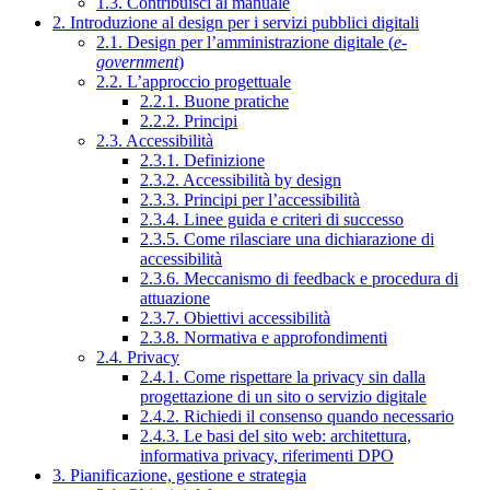
1.3. Contribuisci al manuale
2. Introduzione al design per i servizi pubblici digitali
2.1. Design per l’amministrazione digitale (
e-
government
)
2.2. L’approccio progettuale
2.2.1. Buone pratiche
2.2.2. Principi
2.3. Accessibilità
2.3.1. Definizione
2.3.2. Accessibilità by design
2.3.3. Principi per l’accessibilità
2.3.4. Linee guida e criteri di successo
2.3.5. Come rilasciare una dichiarazione di
accessibilità
2.3.6. Meccanismo di feedback e procedura di
attuazione
2.3.7. Obiettivi accessibilità
2.3.8. Normativa e approfondimenti
2.4. Privacy
2.4.1. Come rispettare la privacy sin dalla
progettazione di un sito o servizio digitale
2.4.2. Richiedi il consenso quando necessario
2.4.3. Le basi del sito web: architettura,
informativa privacy, riferimenti DPO
3. Pianificazione, gestione e strategia