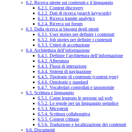
6.2. Ricerca utente sui contenuti e il linguaggio
6.2.1. Content discovery
6.2.2. Dati di ricerca (search keywords)
6.2.3. Ricerca tramite analytics
6.2.4. Ricerca sui forum
6.3. Dalla ricerca ai bisogni degli utenti
6.3.1. User stories per definire i contenuti
6.3.2. Job stories per definire i contenuti
6.3.3. Criteri di accettazione
6.4. Architettura dell’informazione
6.4.1. Definire l’architettura dell’informazione
6.4.2. Alberatura
6.4.3. Flussi di interazione
6.4.4. Sistemi di navigazione
6.4.5. Tipologie di contenuto (content type)
6.4.6. Ontologie e standard
6.4.7. Vocabolari controllati e tassonomie
6.5. Scrittura e linguaggio
6.5.1. Come leggono le persone sul web
6.5.2. Le regole per un linguaggio semplice
6.5.3. Microtesti
6.5.4. Scrittura collaborativa
6.5.5. Content critique
6.5.6. Traduzione e localizzazione dei contenuti
6.6. Documenti