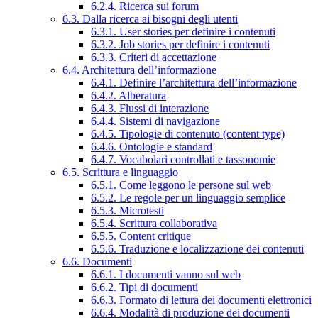
6.2.4. Ricerca sui forum
6.3. Dalla ricerca ai bisogni degli utenti
6.3.1. User stories per definire i contenuti
6.3.2. Job stories per definire i contenuti
6.3.3. Criteri di accettazione
6.4. Architettura dell’informazione
6.4.1. Definire l’architettura dell’informazione
6.4.2. Alberatura
6.4.3. Flussi di interazione
6.4.4. Sistemi di navigazione
6.4.5. Tipologie di contenuto (content type)
6.4.6. Ontologie e standard
6.4.7. Vocabolari controllati e tassonomie
6.5. Scrittura e linguaggio
6.5.1. Come leggono le persone sul web
6.5.2. Le regole per un linguaggio semplice
6.5.3. Microtesti
6.5.4. Scrittura collaborativa
6.5.5. Content critique
6.5.6. Traduzione e localizzazione dei contenuti
6.6. Documenti
6.6.1. I documenti vanno sul web
6.6.2. Tipi di documenti
6.6.3. Formato di lettura dei documenti elettronici
6.6.4. Modalità di produzione dei documenti