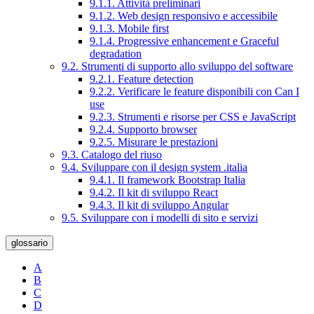
9.1.1. Attività preliminari
9.1.2. Web design responsivo e accessibile
9.1.3. Mobile first
9.1.4. Progressive enhancement e Graceful
degradation
9.2. Strumenti di supporto allo sviluppo del software
9.2.1. Feature detection
9.2.2. Verificare le feature disponibili con Can I
use
9.2.3. Strumenti e risorse per CSS e JavaScript
9.2.4. Supporto browser
9.2.5. Misurare le prestazioni
9.3. Catalogo del riuso
9.4. Sviluppare con il design system .italia
9.4.1. Il framework Bootstrap Italia
9.4.2. Il kit di sviluppo React
9.4.3. Il kit di sviluppo Angular
9.5. Sviluppare con i modelli di sito e servizi
glossario
A
B
C
D