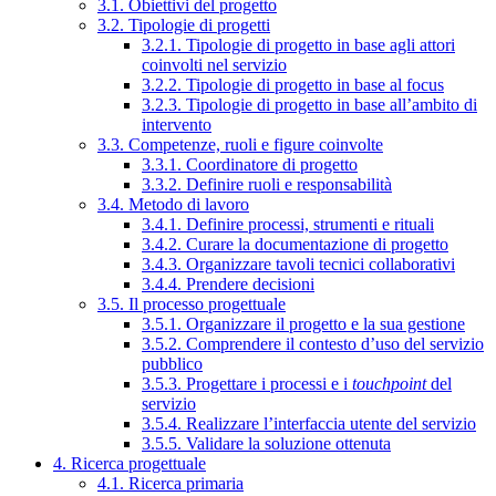
3.1. Obiettivi del progetto
3.2. Tipologie di progetti
3.2.1. Tipologie di progetto in base agli attori
coinvolti nel servizio
3.2.2. Tipologie di progetto in base al focus
3.2.3. Tipologie di progetto in base all’ambito di
intervento
3.3. Competenze, ruoli e figure coinvolte
3.3.1. Coordinatore di progetto
3.3.2. Definire ruoli e responsabilità
3.4. Metodo di lavoro
3.4.1. Definire processi, strumenti e rituali
3.4.2. Curare la documentazione di progetto
3.4.3. Organizzare tavoli tecnici collaborativi
3.4.4. Prendere decisioni
3.5. Il processo progettuale
3.5.1. Organizzare il progetto e la sua gestione
3.5.2. Comprendere il contesto d’uso del servizio
pubblico
3.5.3. Progettare i processi e i
touchpoint
del
servizio
3.5.4. Realizzare l’interfaccia utente del servizio
3.5.5. Validare la soluzione ottenuta
4. Ricerca progettuale
4.1. Ricerca primaria