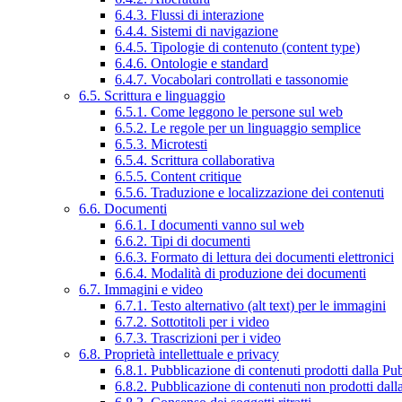
6.4.3. Flussi di interazione
6.4.4. Sistemi di navigazione
6.4.5. Tipologie di contenuto (content type)
6.4.6. Ontologie e standard
6.4.7. Vocabolari controllati e tassonomie
6.5. Scrittura e linguaggio
6.5.1. Come leggono le persone sul web
6.5.2. Le regole per un linguaggio semplice
6.5.3. Microtesti
6.5.4. Scrittura collaborativa
6.5.5. Content critique
6.5.6. Traduzione e localizzazione dei contenuti
6.6. Documenti
6.6.1. I documenti vanno sul web
6.6.2. Tipi di documenti
6.6.3. Formato di lettura dei documenti elettronici
6.6.4. Modalità di produzione dei documenti
6.7. Immagini e video
6.7.1. Testo alternativo (alt text) per le immagini
6.7.2. Sottotitoli per i video
6.7.3. Trascrizioni per i video
6.8. Proprietà intellettuale e privacy
6.8.1. Pubblicazione di contenuti prodotti dalla P
6.8.2. Pubblicazione di contenuti non prodotti dal