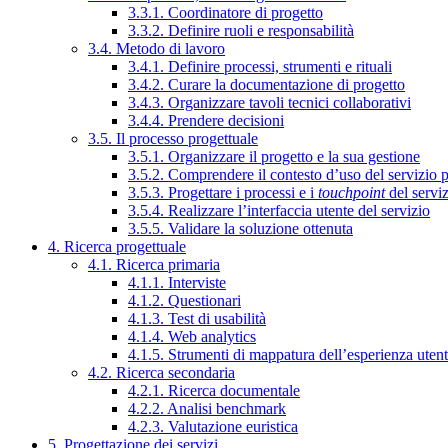
3.3.1. Coordinatore di progetto
3.3.2. Definire ruoli e responsabilità
3.4. Metodo di lavoro
3.4.1. Definire processi, strumenti e rituali
3.4.2. Curare la documentazione di progetto
3.4.3. Organizzare tavoli tecnici collaborativi
3.4.4. Prendere decisioni
3.5. Il processo progettuale
3.5.1. Organizzare il progetto e la sua gestione
3.5.2. Comprendere il contesto d’uso del servizio 
3.5.3. Progettare i processi e i
touchpoint
del servi
3.5.4. Realizzare l’interfaccia utente del servizio
3.5.5. Validare la soluzione ottenuta
4. Ricerca progettuale
4.1. Ricerca primaria
4.1.1. Interviste
4.1.2. Questionari
4.1.3. Test di usabilità
4.1.4. Web analytics
4.1.5. Strumenti di mappatura dell’esperienza uten
4.2. Ricerca secondaria
4.2.1. Ricerca documentale
4.2.2. Analisi benchmark
4.2.3. Valutazione euristica
5. Progettazione dei servizi