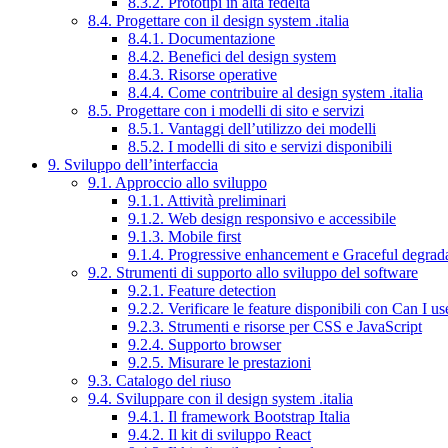
8.3.2. Prototipi in alta fedeltà
8.4. Progettare con il design system .italia
8.4.1. Documentazione
8.4.2. Benefici del design system
8.4.3. Risorse operative
8.4.4. Come contribuire al design system .italia
8.5. Progettare con i modelli di sito e servizi
8.5.1. Vantaggi dell’utilizzo dei modelli
8.5.2. I modelli di sito e servizi disponibili
9. Sviluppo dell’interfaccia
9.1. Approccio allo sviluppo
9.1.1. Attività preliminari
9.1.2. Web design responsivo e accessibile
9.1.3. Mobile first
9.1.4. Progressive enhancement e Graceful degrad
9.2. Strumenti di supporto allo sviluppo del software
9.2.1. Feature detection
9.2.2. Verificare le feature disponibili con Can I us
9.2.3. Strumenti e risorse per CSS e JavaScript
9.2.4. Supporto browser
9.2.5. Misurare le prestazioni
9.3. Catalogo del riuso
9.4. Sviluppare con il design system .italia
9.4.1. Il framework Bootstrap Italia
9.4.2. Il kit di sviluppo React