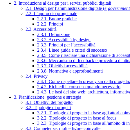
2. Introduzione al design per i servizi pubblici digitali
2.1. Design per l’amministrazione digitale (
e-government
2.2. L’approccio progettuale
2.2.1. Buone pratiche
2.2.2. Principi
2.3. Accessibilità
2.3.1. Definizione
2.3.2. Accessibilità by design
2.3.3. Principi per l’accessibilità
2.3.4. Linee guida e criteri di successo
2.3.5. Come rilasciare una dichiarazione di accessib
2.3.6. Meccanismo di feedback e procedura di attu
2.3.7. Obiettivi accessibilità
2.3.8. Normativa e approfondimenti
2.4. Privacy
2.4.1. Come rispettare la privacy sin dalla progettaz
2.4.2. Richiedi il consenso quando necessario
2.4.3. Le basi del sito web: architettura, informati
3. Pianificazione, gestione e strategia
3.1. Obiettivi del progetto
3.2. Tipologie di progetti
3.2.1. Tipologie di progetto in base agli attori coinv
3.2.2. Tipologie di progetto in base al focus
3.2.3. Tipologie di progetto in base all’ambito di i
3.3. Competenze, ruoli e figure coinvolte