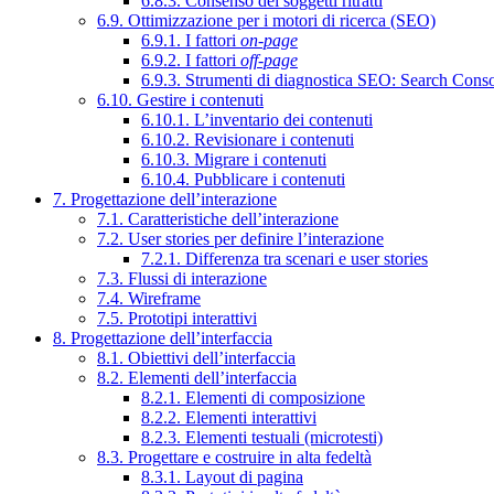
6.8.3. Consenso dei soggetti ritratti
6.9. Ottimizzazione per i motori di ricerca (SEO)
6.9.1. I fattori
on-page
6.9.2. I fattori
off-page
6.9.3. Strumenti di diagnostica SEO: Search Cons
6.10. Gestire i contenuti
6.10.1. L’inventario dei contenuti
6.10.2. Revisionare i contenuti
6.10.3. Migrare i contenuti
6.10.4. Pubblicare i contenuti
7. Progettazione dell’interazione
7.1. Caratteristiche dell’interazione
7.2. User stories per definire l’interazione
7.2.1. Differenza tra scenari e user stories
7.3. Flussi di interazione
7.4. Wireframe
7.5. Prototipi interattivi
8. Progettazione dell’interfaccia
8.1. Obiettivi dell’interfaccia
8.2. Elementi dell’interfaccia
8.2.1. Elementi di composizione
8.2.2. Elementi interattivi
8.2.3. Elementi testuali (microtesti)
8.3. Progettare e costruire in alta fedeltà
8.3.1. Layout di pagina