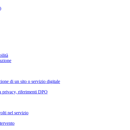
)
ilità
azione
ione di un sito o servizio digitale
va privacy, riferimenti DPO
olti nel servizio
ntervento