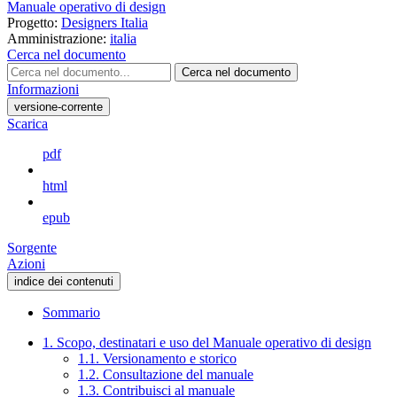
Manuale operativo di design
Progetto:
Designers Italia
Amministrazione:
italia
Cerca nel documento
Cerca nel documento
Informazioni
versione-corrente
Scarica
pdf
html
epub
Sorgente
Azioni
indice dei contenuti
Sommario
1. Scopo, destinatari e uso del Manuale operativo di design
1.1. Versionamento e storico
1.2. Consultazione del manuale
1.3. Contribuisci al manuale