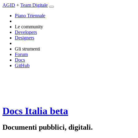
AGID
+
Team Digitale
Piano Triennale
Le community
Developers
Designers
Gli strumenti
Forum
Docs
GitHub
Docs Italia
beta
Documenti pubblici, digitali.