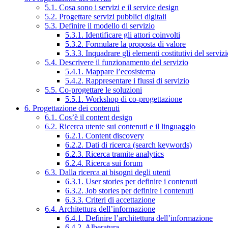
5.1. Cosa sono i servizi e il service design
5.2. Progettare servizi pubblici digitali
5.3. Definire il modello di servizio
5.3.1. Identificare gli attori coinvolti
5.3.2. Formulare la proposta di valore
5.3.3. Inquadrare gli elementi costitutivi del serviz
5.4. Descrivere il funzionamento del servizio
5.4.1. Mappare l’ecosistema
5.4.2. Rappresentare i flussi di servizio
5.5. Co-progettare le soluzioni
5.5.1. Workshop di co-progettazione
6. Progettazione dei contenuti
6.1. Cos’è il content design
6.2. Ricerca utente sui contenuti e il linguaggio
6.2.1. Content discovery
6.2.2. Dati di ricerca (search keywords)
6.2.3. Ricerca tramite analytics
6.2.4. Ricerca sui forum
6.3. Dalla ricerca ai bisogni degli utenti
6.3.1. User stories per definire i contenuti
6.3.2. Job stories per definire i contenuti
6.3.3. Criteri di accettazione
6.4. Architettura dell’informazione
6.4.1. Definire l’architettura dell’informazione
6.4.2. Alberatura