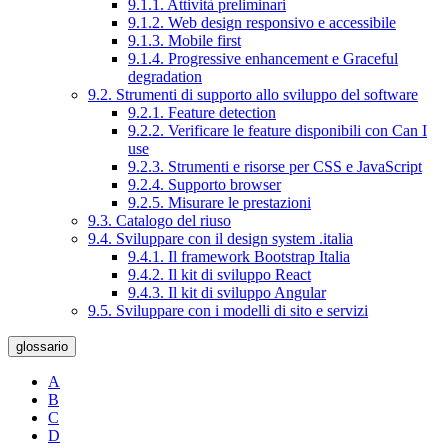
9.1.1. Attività preliminari
9.1.2. Web design responsivo e accessibile
9.1.3. Mobile first
9.1.4. Progressive enhancement e Graceful
degradation
9.2. Strumenti di supporto allo sviluppo del software
9.2.1. Feature detection
9.2.2. Verificare le feature disponibili con Can I
use
9.2.3. Strumenti e risorse per CSS e JavaScript
9.2.4. Supporto browser
9.2.5. Misurare le prestazioni
9.3. Catalogo del riuso
9.4. Sviluppare con il design system .italia
9.4.1. Il framework Bootstrap Italia
9.4.2. Il kit di sviluppo React
9.4.3. Il kit di sviluppo Angular
9.5. Sviluppare con i modelli di sito e servizi
glossario
A
B
C
D