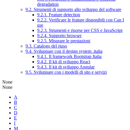
degradation
9.2. Strumenti di supporto allo sviluppo del software
9.2.1. Feature detection
9.2.2. Verificare le feature disponibili con Can I
use
9.2.3. Strumenti e risorse per CSS e JavaScript
9.2.4. Supporto browser
9.2.5. Misurare le prestazioni
9.3. Catalogo del riuso
9.4. Sviluppare con il design system .italia
9.4.1. Il framework Bootstrap Italia
9.4.2. Il kit di sviluppo React
9.4.3. Il kit di sviluppo Angular
9.5. Sviluppare con i modelli di sito e servizi
None
None
A
B
C
D
E
I
M