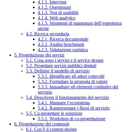
4.1.1. Interviste
4.1.2. Questionari
4.1.3. Test di usabilità
4.1.4. Web analytics
4.1.5. Strumenti di mappatura dell’esperienza
utente
4.2. Ricerca secondaria
4.2.1. Ricerca documentale
4.2.2. Analisi benchmark
4.2.3. Valutazione euristica
5. Progettazione dei servizi
5.1. Cosa sono i servizi e il service design
5.2. Progettare servizi pubblici digitali
5.3. Definire il modello di servizio
5.3.1. Identificare gli attori coinvolti
5.3.2. Formulare la proposta di valore
5.3.3. Inquadrare gli elementi costitutivi del
servizio
5.4. Descrivere il funzionamento del servizio
5.4.1. Mappare l’ecosistema
5.4.2. Rappresentare i flussi di servizio
5.5. Co-progettare le soluzioni
5.5.1. Workshop di co-progettazione
6. Progettazione dei contenuti
6.1. Cos’è il content design