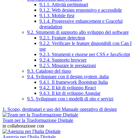
9.1.1. Attività preliminari
9.1.2. Web design responsivo e accessibile
9.1.3. Mobile first
9.1.4. Progressive enhancement e Graceful
degradation
9.2. Strumenti di supporto allo sviluppo del software
9.2.1. Feature detection
9.2.2. Verificare le feature disponibili con Can I
use
9.2.3. Strumenti e risorse per CSS e JavaScript
9.2.4. Supporto browser
9.2.5. Misurare le prestazioni
9.3. Catalogo del riuso
9.4. Sviluppare con il design system .italia
9.4.1. Il framework Bootstrap Italia
9.4.2. Il kit di sviluppo React
9.4.3. Il kit di sviluppo Angular
9.5. Sviluppare con i modelli di sito e servizi
1. Scopo, destinatari e uso del Manuale operativo di design
Team per la Trasformazione Digitale
in collaborazione con
Agenzia per l'Italia Digitale