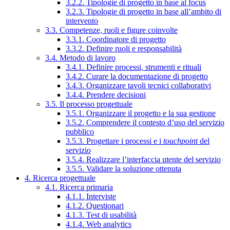
3.2.2. Tipologie di progetto in base al focus
3.2.3. Tipologie di progetto in base all’ambito di
intervento
3.3. Competenze, ruoli e figure coinvolte
3.3.1. Coordinatore di progetto
3.3.2. Definire ruoli e responsabilità
3.4. Metodo di lavoro
3.4.1. Definire processi, strumenti e rituali
3.4.2. Curare la documentazione di progetto
3.4.3. Organizzare tavoli tecnici collaborativi
3.4.4. Prendere decisioni
3.5. Il processo progettuale
3.5.1. Organizzare il progetto e la sua gestione
3.5.2. Comprendere il contesto d’uso del servizio
pubblico
3.5.3. Progettare i processi e i
touchpoint
del
servizio
3.5.4. Realizzare l’interfaccia utente del servizio
3.5.5. Validare la soluzione ottenuta
4. Ricerca progettuale
4.1. Ricerca primaria
4.1.1. Interviste
4.1.2. Questionari
4.1.3. Test di usabilità
4.1.4. Web analytics