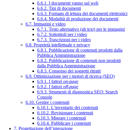
6.6.1. I documenti vanno sul web
6.6.2. Tipi di documenti
6.6.3. Formato di lettura dei documenti elettronici
6.6.4. Modalità di produzione dei documenti
6.7. Immagini e video
6.7.1. Testo alternativo (alt text) per le immagini
6.7.2. Sottotitoli per i video
6.7.3. Trascrizioni per i video
6.8. Proprietà intellettuale e privacy
6.8.1. Pubblicazione di contenuti prodotti dalla
Pubblica Amministrazione
6.8.2. Pubblicazione di contenuti non prodotti
dalla Pubblica Amministrazione
6.8.3. Consenso dei soggetti ritratti
6.9. Ottimizzazione per i motori di ricerca (SEO)
6.9.1. I fattori
on-page
6.9.2. I fattori
off-page
6.9.3. Strumenti di diagnostica SEO: Search
Console
6.10. Gestire i contenuti
6.10.1. L’inventario dei contenuti
6.10.2. Revisionare i contenuti
6.10.3. Migrare i contenuti
6.10.4. Pubblicare i contenuti
7. Progettazione dell’interazione