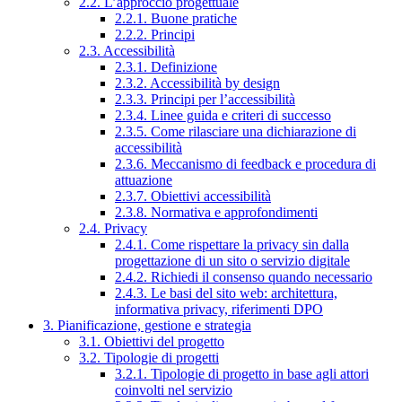
2.2. L’approccio progettuale
2.2.1. Buone pratiche
2.2.2. Principi
2.3. Accessibilità
2.3.1. Definizione
2.3.2. Accessibilità by design
2.3.3. Principi per l’accessibilità
2.3.4. Linee guida e criteri di successo
2.3.5. Come rilasciare una dichiarazione di
accessibilità
2.3.6. Meccanismo di feedback e procedura di
attuazione
2.3.7. Obiettivi accessibilità
2.3.8. Normativa e approfondimenti
2.4. Privacy
2.4.1. Come rispettare la privacy sin dalla
progettazione di un sito o servizio digitale
2.4.2. Richiedi il consenso quando necessario
2.4.3. Le basi del sito web: architettura,
informativa privacy, riferimenti DPO
3. Pianificazione, gestione e strategia
3.1. Obiettivi del progetto
3.2. Tipologie di progetti
3.2.1. Tipologie di progetto in base agli attori
coinvolti nel servizio