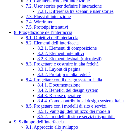
7.1. Caratteristiche dell’interazione
7.2. User stories per definire l’interazione
7.2.1. Differenza tra scenari e user stories
7.3. Flussi di interazione
7.4. Wireframe
7.5. Prototipi interattivi
8. Progettazione dell’interfaccia
8.1. Obiettivi dell’interfaccia
8.2. Elementi dell’interfaccia
8.2.1. Elementi di composizione
8.2.2. Elementi interattivi
8.2.3. Elementi testuali (microtesti)
8.3. Progettare e costruire in alta fedeltà
8.3.1. Layout di pagina
8.3.2. Prototipi in alta fedeltà
8.4. Progettare con il design system .italia
8.4.1. Documentazione
8.4.2. Benefici del design system
8.4.3. Risorse operative
8.4.4. Come contribuire al design system .italia
8.5. Progettare con i modelli di sito e servizi
8.5.1. Vantaggi dell’utilizzo dei modelli
8.5.2. I modelli di sito e servizi disponibili
9. Sviluppo dell’interfaccia
9.1. Approccio allo sviluppo