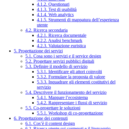
4.1.2. Questionari
4.1.3. Test di usabilità
4.1.4. Web analytics
4.1.5. Strumenti di mappatura dell’esperienza
utente
4.2. Ricerca secondaria
4.2.1. Ricerca documentale
4.2.2. Analisi benchmark
4.2.3. Valutazione euristica
5. Progettazione dei servizi
5.1. Cosa sono i servizi e il service design
5.2. Progettare servizi pubblici digitali
5.3. Definire il modello di servizio
5.3.1. Identificare gli attori coinvolti
5.3.2. Formulare la proposta di valore
5.3.3. Inquadrare gli elementi costitutivi del
servizio
5.4. Descrivere il funzionamento del servizio
5.4.1. Mappare l’ecosistema
5.4.2. Rappresentare i flussi di servizio
5.5. Co-progettare le soluzioni
5.5.1. Workshop di co-progettazione
6. Progettazione dei contenuti
6.1. Cos’è il content design
6.2. Ricerca utente sui contenuti e il linguaggio