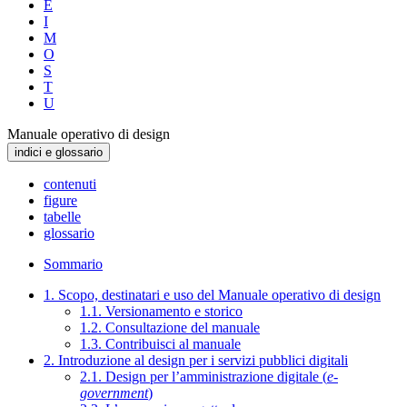
E
I
M
O
S
T
U
Manuale operativo di design
indici e glossario
contenuti
figure
tabelle
glossario
Sommario
1. Scopo, destinatari e uso del Manuale operativo di design
1.1. Versionamento e storico
1.2. Consultazione del manuale
1.3. Contribuisci al manuale
2. Introduzione al design per i servizi pubblici digitali
2.1. Design per l’amministrazione digitale (
e-
government
)