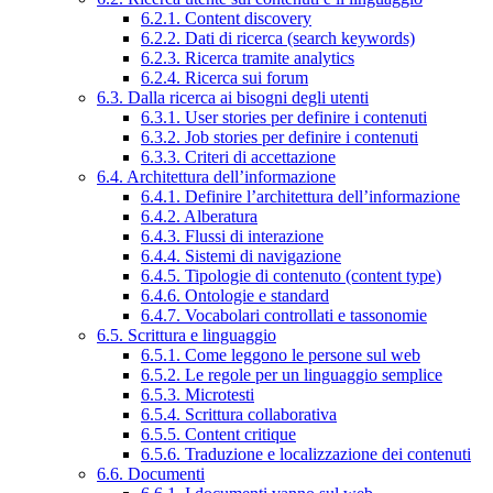
6.2.1. Content discovery
6.2.2. Dati di ricerca (search keywords)
6.2.3. Ricerca tramite analytics
6.2.4. Ricerca sui forum
6.3. Dalla ricerca ai bisogni degli utenti
6.3.1. User stories per definire i contenuti
6.3.2. Job stories per definire i contenuti
6.3.3. Criteri di accettazione
6.4. Architettura dell’informazione
6.4.1. Definire l’architettura dell’informazione
6.4.2. Alberatura
6.4.3. Flussi di interazione
6.4.4. Sistemi di navigazione
6.4.5. Tipologie di contenuto (content type)
6.4.6. Ontologie e standard
6.4.7. Vocabolari controllati e tassonomie
6.5. Scrittura e linguaggio
6.5.1. Come leggono le persone sul web
6.5.2. Le regole per un linguaggio semplice
6.5.3. Microtesti
6.5.4. Scrittura collaborativa
6.5.5. Content critique
6.5.6. Traduzione e localizzazione dei contenuti
6.6. Documenti