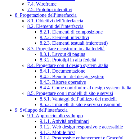
7.4. Wireframe
7.5. Prototipi interattivi
8. Progettazione dell’interfaccia
8.1. Obiettivi dell’interfaccia
8.2. Elementi dell’interfaccia
8.2.1. Elementi di composizione
8.2.2. Elementi interattivi
8.2.3. Elementi testuali (microtesti)
8.3. Progettare e costruire in alta fedeltà
8.3.1. Layout di pagina
8.3.2. Prototipi in alta fedeltà
8.4. Progettare con il design system .italia
8.4.1. Documentazione
8.4.2. Benefici del design system
8.4.3. Risorse operative
8.4.4. Come contribuire al design system .italia
8.5. Progettare con i modelli di sito e servizi
8.5.1. Vantaggi dell’utilizzo dei modelli
8.5.2. I modelli di sito e servizi disponibili
9. Sviluppo dell’interfaccia
9.1. Approccio allo sviluppo
9.1.1. Attività preliminari
9.1.2. Web design responsivo e accessibile
9.1.3. Mobile first
9.1.4. Progressive enhancement e Graceful