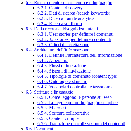
6.2. Ricerca utente sui contenuti e il linguaggio
6.2.1. Content discovery
6.2.2. Dati di ricerca (search keywords)
6.2.3. Ricerca tramite analytics
6.2.4. Ricerca sui forum
6.3. Dalla ricerca ai bisogni degli utenti
6.3.1. User stories per definire i contenuti
6.3.2. Job stories per definire i contenuti
6.3.3. Criteri di accettazione
6.4. Architettura dell’informazione
6.4.1. Definire l’architettura dell’informazione
6.4.2. Alberatura
6.4.3. Flussi di interazione
6.4.4. Sistemi di navigazione
6.4.5. Tipologie di contenuto (content type)
6.4.6. Ontologie e standard
6.4.7. Vocabolari controllati e tassonomie
6.5. Scrittura e linguaggio
6.5.1. Come leggono le persone sul web
6.5.2. Le regole per un linguaggio semplice
6.5.3. Microtesti
6.5.4. Scrittura collaborativa
6.5.5. Content critique
6.5.6. Traduzione e localizzazione dei contenuti
6.6. Documenti