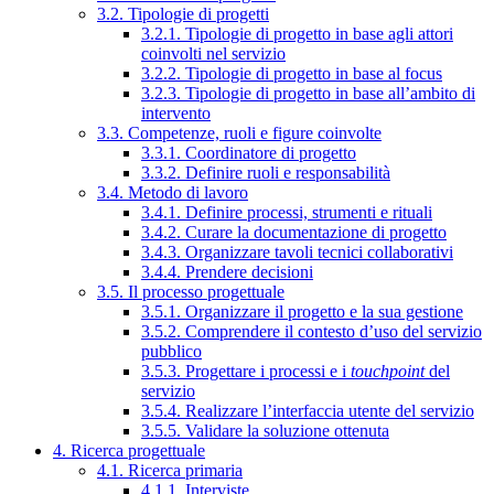
3.2. Tipologie di progetti
3.2.1. Tipologie di progetto in base agli attori
coinvolti nel servizio
3.2.2. Tipologie di progetto in base al focus
3.2.3. Tipologie di progetto in base all’ambito di
intervento
3.3. Competenze, ruoli e figure coinvolte
3.3.1. Coordinatore di progetto
3.3.2. Definire ruoli e responsabilità
3.4. Metodo di lavoro
3.4.1. Definire processi, strumenti e rituali
3.4.2. Curare la documentazione di progetto
3.4.3. Organizzare tavoli tecnici collaborativi
3.4.4. Prendere decisioni
3.5. Il processo progettuale
3.5.1. Organizzare il progetto e la sua gestione
3.5.2. Comprendere il contesto d’uso del servizio
pubblico
3.5.3. Progettare i processi e i
touchpoint
del
servizio
3.5.4. Realizzare l’interfaccia utente del servizio
3.5.5. Validare la soluzione ottenuta
4. Ricerca progettuale
4.1. Ricerca primaria
4.1.1. Interviste