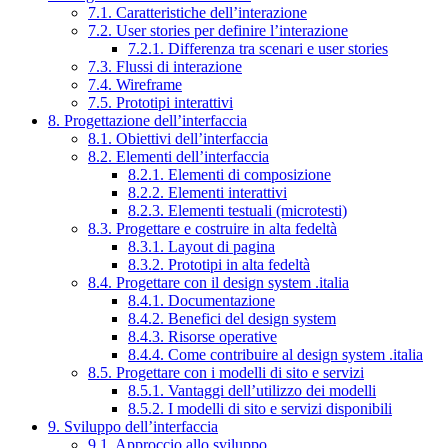
7.1. Caratteristiche dell’interazione
7.2. User stories per definire l’interazione
7.2.1. Differenza tra scenari e user stories
7.3. Flussi di interazione
7.4. Wireframe
7.5. Prototipi interattivi
8. Progettazione dell’interfaccia
8.1. Obiettivi dell’interfaccia
8.2. Elementi dell’interfaccia
8.2.1. Elementi di composizione
8.2.2. Elementi interattivi
8.2.3. Elementi testuali (microtesti)
8.3. Progettare e costruire in alta fedeltà
8.3.1. Layout di pagina
8.3.2. Prototipi in alta fedeltà
8.4. Progettare con il design system .italia
8.4.1. Documentazione
8.4.2. Benefici del design system
8.4.3. Risorse operative
8.4.4. Come contribuire al design system .italia
8.5. Progettare con i modelli di sito e servizi
8.5.1. Vantaggi dell’utilizzo dei modelli
8.5.2. I modelli di sito e servizi disponibili
9. Sviluppo dell’interfaccia
9.1. Approccio allo sviluppo