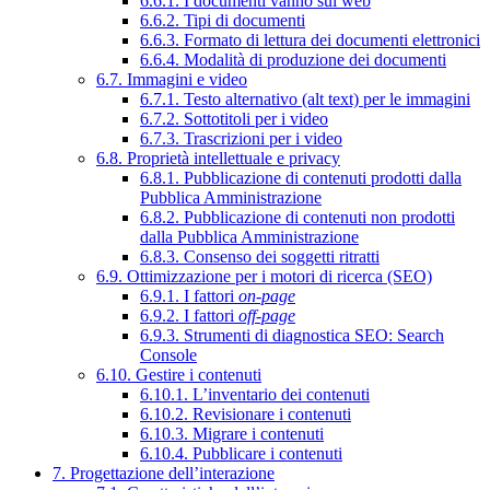
6.6.1. I documenti vanno sul web
6.6.2. Tipi di documenti
6.6.3. Formato di lettura dei documenti elettronici
6.6.4. Modalità di produzione dei documenti
6.7. Immagini e video
6.7.1. Testo alternativo (alt text) per le immagini
6.7.2. Sottotitoli per i video
6.7.3. Trascrizioni per i video
6.8. Proprietà intellettuale e privacy
6.8.1. Pubblicazione di contenuti prodotti dalla
Pubblica Amministrazione
6.8.2. Pubblicazione di contenuti non prodotti
dalla Pubblica Amministrazione
6.8.3. Consenso dei soggetti ritratti
6.9. Ottimizzazione per i motori di ricerca (SEO)
6.9.1. I fattori
on-page
6.9.2. I fattori
off-page
6.9.3. Strumenti di diagnostica SEO: Search
Console
6.10. Gestire i contenuti
6.10.1. L’inventario dei contenuti
6.10.2. Revisionare i contenuti
6.10.3. Migrare i contenuti
6.10.4. Pubblicare i contenuti
7. Progettazione dell’interazione