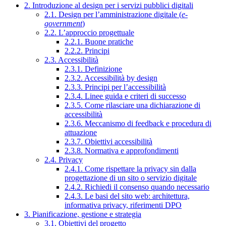
2. Introduzione al design per i servizi pubblici digitali
2.1. Design per l’amministrazione digitale (
e-
government
)
2.2. L’approccio progettuale
2.2.1. Buone pratiche
2.2.2. Principi
2.3. Accessibilità
2.3.1. Definizione
2.3.2. Accessibilità by design
2.3.3. Principi per l’accessibilità
2.3.4. Linee guida e criteri di successo
2.3.5. Come rilasciare una dichiarazione di
accessibilità
2.3.6. Meccanismo di feedback e procedura di
attuazione
2.3.7. Obiettivi accessibilità
2.3.8. Normativa e approfondimenti
2.4. Privacy
2.4.1. Come rispettare la privacy sin dalla
progettazione di un sito o servizio digitale
2.4.2. Richiedi il consenso quando necessario
2.4.3. Le basi del sito web: architettura,
informativa privacy, riferimenti DPO
3. Pianificazione, gestione e strategia
3.1. Obiettivi del progetto