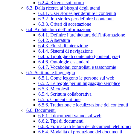
6.2.4. Ricerca sui forum
6.3. Dalla ricerca ai bisogni degli utenti
6.3.1. User stories per definire i contenuti
6.3.2. Job stories per definire i contenuti
6.3.3. Criteri di accettazione
6.4. Architettura dell’informazione
6.4.1. Definire l’architettura dell’informazione
6.4.2. Alberatura
6.4.3. Flussi di interazione
6.4.4. Sistemi di navigazione
6.4.5. Tipologie di contenuto (content type)
6.4.6. Ontologie e standard
6.4.7. Vocabolari controllati e tassonomie
6.5. Scrittura e linguaggio
6.5.1. Come leggono le persone sul web
6.5.2. Le regole per un linguaggio semplice
6.5.3. Microtesti
6.5.4. Scrittura collaborativa
6.5.5. Content critique
6.5.6. Traduzione e localizzazione dei contenuti
6.6. Documenti
6.6.1. I documenti vanno sul web
6.6.2. Tipi di documenti
6.6.3. Formato di lettura dei documenti elettronici
6.6.4. Modalità di produzione dei documenti