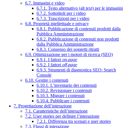
6.7. Immagini e video
6.7.1. Testo alternativo (alt text) per le immagini
6.7.2. Sottotitoli per i video
6.7.3. Trascrizioni per i video
6.8. Proprietà intellettuale e privacy
6.8.1. Pubblicazione di contenuti prodotti dalla
Pubblica Amministrazione
6.8.2. Pubblicazione di contenuti non prodotti
dalla Pubblica Amministrazione
6.8.3. Consenso dei soggetti ritratti
6.9. Ottimizzazione per i motori di ricerca (SEO)
6.9.1. I fattori
on-page
6.9.2. I fattori
off-page
6.9.3. Strumenti di diagnostica SEO: Search
Console
6.10. Gestire i contenuti
6.10.1. L’inventario dei contenuti
6.10.2. Revisionare i contenuti
6.10.3. Migrare i contenuti
6.10.4. Pubblicare i contenuti
7. Progettazione dell’interazione
7.1. Caratteristiche dell’interazione
7.2. User stories per definire l’interazione
7.2.1. Differenza tra scenari e user stories
7.3. Flussi di interazione