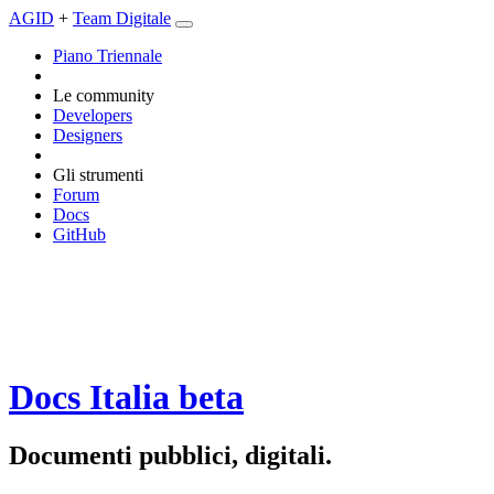
AGID
+
Team Digitale
Piano Triennale
Le community
Developers
Designers
Gli strumenti
Forum
Docs
GitHub
Docs Italia
beta
Documenti pubblici, digitali.