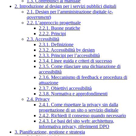
1.3. Contribuisci al manuale
2. Introduzione al design per i servizi pubblici digitali
2.1. Design per l’amministrazione digitale (
e-
government
)
2.2. L’approccio progettuale
2.2.1. Buone pratiche
2.2.2. Principi
2.3. Accessibilità
2.3.1. Definizione
2.3.2. Accessibilità by design
2.3.3. Principi per l’accessibilità
2.3.4. Linee guida e criteri di successo
2.3.5. Come rilasciare una dichiarazione di
accessibilità
2.3.6. Meccanismo di feedback e procedura di
attuazione
2.3.7. Obiettivi accessibilità
2.3.8. Normativa e approfondimenti
2.4. Privacy
2.4.1. Come rispettare la privacy sin dalla
progettazione di un sito o servizio digitale
2.4.2. Richiedi il consenso quando necessario
2.4.3. Le basi del sito web: architettura,
informativa privacy, riferimenti DPO
3. Pianificazione, gestione e strategia