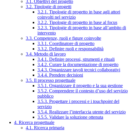
3.1. Obiettivi del progetto
3.2. Tipologie di progetti
3.2.1. Tipologie di progetto in base agli attori
coinvolti nel servizio
3.2.2. Tipologie di progetto in base al focus
3.2.3. Tipologie di progetto in base all’ambito di
intervento
3.3. Competenze, ruoli e figure coinvolte
3.3.1. Coordinatore di progetto
3.3.2. Definire ruoli e responsabilità
3.4. Metodo di lavoro
3.4.1. Definire processi, strumenti e rituali
3.4.2. Curare la documentazione di progetto
3.4.3. Organizzare tavoli tecnici collaborativi
3.4.4. Prendere decisioni
3.5. Il processo progettuale
3.5.1. Organizzare il progetto e la sua gestione
3.5.2. Comprendere il contesto d’uso del servizio
pubblico
3.5.3. Progettare i processi e i
touchpoint
del
servizio
3.5.4. Realizzare l’interfaccia utente del servizio
3.5.5. Validare la soluzione ottenuta
4. Ricerca progettuale
4.1. Ricerca primaria