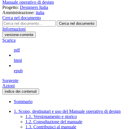
Manuale operativo di design
Progetto:
Designers Italia
Amministrazione:
italia
Cerca nel documento
Cerca nel documento
Informazioni
versione-corrente
Scarica
pdf
html
epub
Sorgente
Azioni
indice dei contenuti
Sommario
1. Scopo, destinatari e uso del Manuale operativo di design
1.1. Versionamento e storico
1.2. Consultazione del manuale
1.3. Contribuisci al manuale