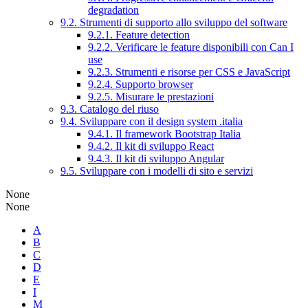
degradation
9.2. Strumenti di supporto allo sviluppo del software
9.2.1. Feature detection
9.2.2. Verificare le feature disponibili con Can I
use
9.2.3. Strumenti e risorse per CSS e JavaScript
9.2.4. Supporto browser
9.2.5. Misurare le prestazioni
9.3. Catalogo del riuso
9.4. Sviluppare con il design system .italia
9.4.1. Il framework Bootstrap Italia
9.4.2. Il kit di sviluppo React
9.4.3. Il kit di sviluppo Angular
9.5. Sviluppare con i modelli di sito e servizi
None
None
A
B
C
D
E
I
M