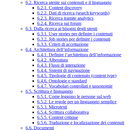
6.2. Ricerca utente sui contenuti e il linguaggio
6.2.1. Content discovery
6.2.2. Dati di ricerca (search keywords)
6.2.3. Ricerca tramite analytics
6.2.4. Ricerca sui forum
6.3. Dalla ricerca ai bisogni degli utenti
6.3.1. User stories per definire i contenuti
6.3.2. Job stories per definire i contenuti
6.3.3. Criteri di accettazione
6.4. Architettura dell’informazione
6.4.1. Definire l’architettura dell’informazione
6.4.2. Alberatura
6.4.3. Flussi di interazione
6.4.4. Sistemi di navigazione
6.4.5. Tipologie di contenuto (content type)
6.4.6. Ontologie e standard
6.4.7. Vocabolari controllati e tassonomie
6.5. Scrittura e linguaggio
6.5.1. Come leggono le persone sul web
6.5.2. Le regole per un linguaggio semplice
6.5.3. Microtesti
6.5.4. Scrittura collaborativa
6.5.5. Content critique
6.5.6. Traduzione e localizzazione dei contenuti
6.6. Documenti