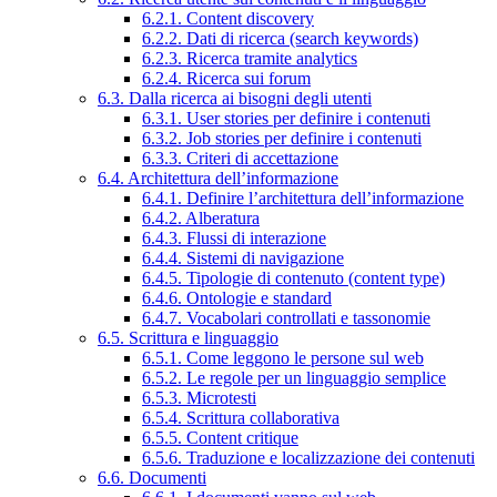
6.2.1. Content discovery
6.2.2. Dati di ricerca (search keywords)
6.2.3. Ricerca tramite analytics
6.2.4. Ricerca sui forum
6.3. Dalla ricerca ai bisogni degli utenti
6.3.1. User stories per definire i contenuti
6.3.2. Job stories per definire i contenuti
6.3.3. Criteri di accettazione
6.4. Architettura dell’informazione
6.4.1. Definire l’architettura dell’informazione
6.4.2. Alberatura
6.4.3. Flussi di interazione
6.4.4. Sistemi di navigazione
6.4.5. Tipologie di contenuto (content type)
6.4.6. Ontologie e standard
6.4.7. Vocabolari controllati e tassonomie
6.5. Scrittura e linguaggio
6.5.1. Come leggono le persone sul web
6.5.2. Le regole per un linguaggio semplice
6.5.3. Microtesti
6.5.4. Scrittura collaborativa
6.5.5. Content critique
6.5.6. Traduzione e localizzazione dei contenuti
6.6. Documenti