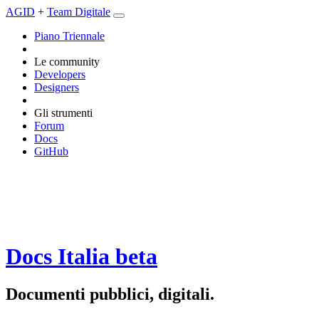
AGID
+
Team Digitale
Piano Triennale
Le community
Developers
Designers
Gli strumenti
Forum
Docs
GitHub
Docs Italia
beta
Documenti pubblici, digitali.