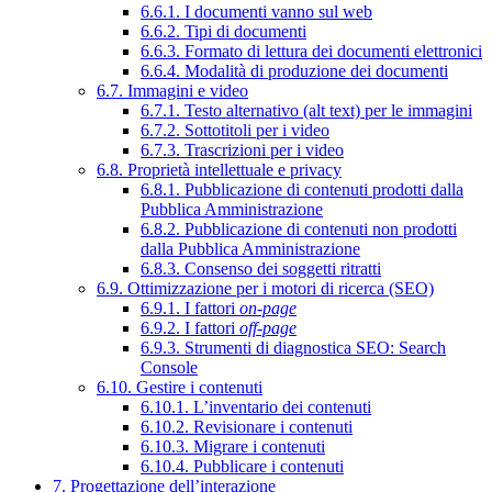
6.6.1. I documenti vanno sul web
6.6.2. Tipi di documenti
6.6.3. Formato di lettura dei documenti elettronici
6.6.4. Modalità di produzione dei documenti
6.7. Immagini e video
6.7.1. Testo alternativo (alt text) per le immagini
6.7.2. Sottotitoli per i video
6.7.3. Trascrizioni per i video
6.8. Proprietà intellettuale e privacy
6.8.1. Pubblicazione di contenuti prodotti dalla
Pubblica Amministrazione
6.8.2. Pubblicazione di contenuti non prodotti
dalla Pubblica Amministrazione
6.8.3. Consenso dei soggetti ritratti
6.9. Ottimizzazione per i motori di ricerca (SEO)
6.9.1. I fattori
on-page
6.9.2. I fattori
off-page
6.9.3. Strumenti di diagnostica SEO: Search
Console
6.10. Gestire i contenuti
6.10.1. L’inventario dei contenuti
6.10.2. Revisionare i contenuti
6.10.3. Migrare i contenuti
6.10.4. Pubblicare i contenuti
7. Progettazione dell’interazione