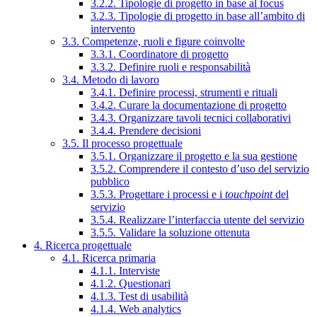
3.2.2. Tipologie di progetto in base al focus
3.2.3. Tipologie di progetto in base all’ambito di
intervento
3.3. Competenze, ruoli e figure coinvolte
3.3.1. Coordinatore di progetto
3.3.2. Definire ruoli e responsabilità
3.4. Metodo di lavoro
3.4.1. Definire processi, strumenti e rituali
3.4.2. Curare la documentazione di progetto
3.4.3. Organizzare tavoli tecnici collaborativi
3.4.4. Prendere decisioni
3.5. Il processo progettuale
3.5.1. Organizzare il progetto e la sua gestione
3.5.2. Comprendere il contesto d’uso del servizio
pubblico
3.5.3. Progettare i processi e i
touchpoint
del
servizio
3.5.4. Realizzare l’interfaccia utente del servizio
3.5.5. Validare la soluzione ottenuta
4. Ricerca progettuale
4.1. Ricerca primaria
4.1.1. Interviste
4.1.2. Questionari
4.1.3. Test di usabilità
4.1.4. Web analytics