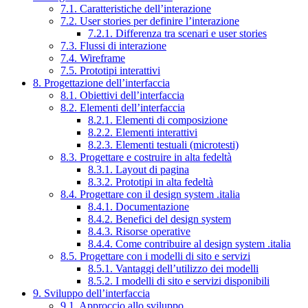
7.1. Caratteristiche dell’interazione
7.2. User stories per definire l’interazione
7.2.1. Differenza tra scenari e user stories
7.3. Flussi di interazione
7.4. Wireframe
7.5. Prototipi interattivi
8. Progettazione dell’interfaccia
8.1. Obiettivi dell’interfaccia
8.2. Elementi dell’interfaccia
8.2.1. Elementi di composizione
8.2.2. Elementi interattivi
8.2.3. Elementi testuali (microtesti)
8.3. Progettare e costruire in alta fedeltà
8.3.1. Layout di pagina
8.3.2. Prototipi in alta fedeltà
8.4. Progettare con il design system .italia
8.4.1. Documentazione
8.4.2. Benefici del design system
8.4.3. Risorse operative
8.4.4. Come contribuire al design system .italia
8.5. Progettare con i modelli di sito e servizi
8.5.1. Vantaggi dell’utilizzo dei modelli
8.5.2. I modelli di sito e servizi disponibili
9. Sviluppo dell’interfaccia
9.1. Approccio allo sviluppo