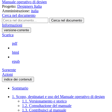
Manuale operativo di design
Progetto:
Designers Italia
Amministrazione:
italia
Cerca nel documento
Cerca nel documento
Informazioni
versione-corrente
Scarica
pdf
html
epub
Sorgente
Azioni
indice dei contenuti
Sommario
1. Scopo, destinatari e uso del Manuale operativo di design
1.1. Versionamento e storico
1.2. Consultazione del manuale
1.3. Contribuisci al manuale