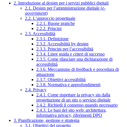
2. Introduzione al design per i servizi pubblici digitali
2.1. Design per l’amministrazione digitale (
e-
government
)
2.2. L’approccio progettuale
2.2.1. Buone pratiche
2.2.2. Principi
2.3. Accessibilità
2.3.1. Definizione
2.3.2. Accessibilità by design
2.3.3. Principi per l’accessibilità
2.3.4. Linee guida e criteri di successo
2.3.5. Come rilasciare una dichiarazione di
accessibilità
2.3.6. Meccanismo di feedback e procedura di
attuazione
2.3.7. Obiettivi accessibilità
2.3.8. Normativa e approfondimenti
2.4. Privacy
2.4.1. Come rispettare la privacy sin dalla
progettazione di un sito o servizio digitale
2.4.2. Richiedi il consenso quando necessario
2.4.3. Le basi del sito web: architettura,
informativa privacy, riferimenti DPO
3. Pianificazione, gestione e strategia
3.1. Obiettivi del progetto