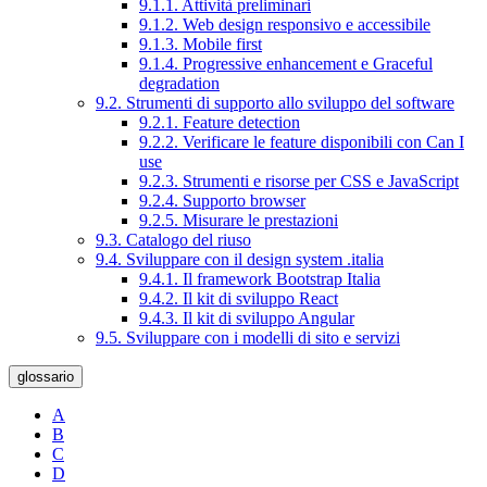
9.1.1. Attività preliminari
9.1.2. Web design responsivo e accessibile
9.1.3. Mobile first
9.1.4. Progressive enhancement e Graceful
degradation
9.2. Strumenti di supporto allo sviluppo del software
9.2.1. Feature detection
9.2.2. Verificare le feature disponibili con Can I
use
9.2.3. Strumenti e risorse per CSS e JavaScript
9.2.4. Supporto browser
9.2.5. Misurare le prestazioni
9.3. Catalogo del riuso
9.4. Sviluppare con il design system .italia
9.4.1. Il framework Bootstrap Italia
9.4.2. Il kit di sviluppo React
9.4.3. Il kit di sviluppo Angular
9.5. Sviluppare con i modelli di sito e servizi
glossario
A
B
C
D