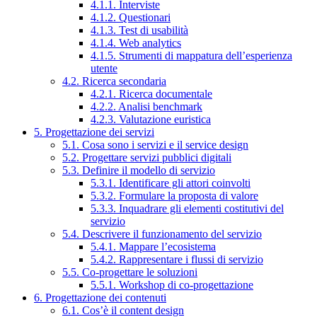
4.1.1. Interviste
4.1.2. Questionari
4.1.3. Test di usabilità
4.1.4. Web analytics
4.1.5. Strumenti di mappatura dell’esperienza
utente
4.2. Ricerca secondaria
4.2.1. Ricerca documentale
4.2.2. Analisi benchmark
4.2.3. Valutazione euristica
5. Progettazione dei servizi
5.1. Cosa sono i servizi e il service design
5.2. Progettare servizi pubblici digitali
5.3. Definire il modello di servizio
5.3.1. Identificare gli attori coinvolti
5.3.2. Formulare la proposta di valore
5.3.3. Inquadrare gli elementi costitutivi del
servizio
5.4. Descrivere il funzionamento del servizio
5.4.1. Mappare l’ecosistema
5.4.2. Rappresentare i flussi di servizio
5.5. Co-progettare le soluzioni
5.5.1. Workshop di co-progettazione
6. Progettazione dei contenuti
6.1. Cos’è il content design