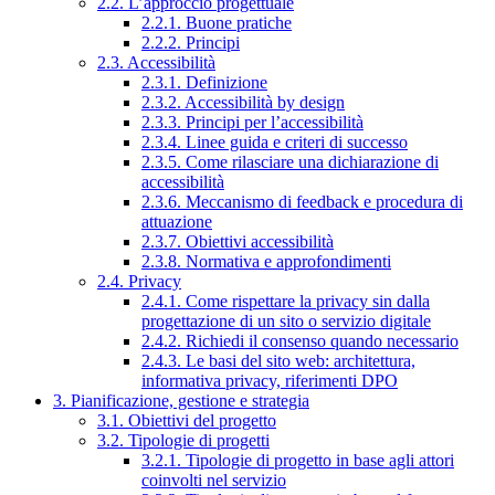
2.2. L’approccio progettuale
2.2.1. Buone pratiche
2.2.2. Principi
2.3. Accessibilità
2.3.1. Definizione
2.3.2. Accessibilità by design
2.3.3. Principi per l’accessibilità
2.3.4. Linee guida e criteri di successo
2.3.5. Come rilasciare una dichiarazione di
accessibilità
2.3.6. Meccanismo di feedback e procedura di
attuazione
2.3.7. Obiettivi accessibilità
2.3.8. Normativa e approfondimenti
2.4. Privacy
2.4.1. Come rispettare la privacy sin dalla
progettazione di un sito o servizio digitale
2.4.2. Richiedi il consenso quando necessario
2.4.3. Le basi del sito web: architettura,
informativa privacy, riferimenti DPO
3. Pianificazione, gestione e strategia
3.1. Obiettivi del progetto
3.2. Tipologie di progetti
3.2.1. Tipologie di progetto in base agli attori
coinvolti nel servizio