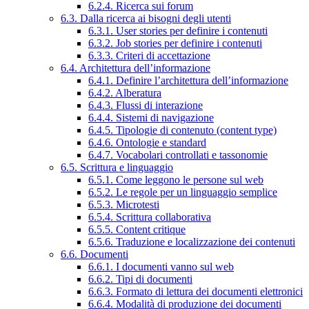
6.2.4. Ricerca sui forum
6.3. Dalla ricerca ai bisogni degli utenti
6.3.1. User stories per definire i contenuti
6.3.2. Job stories per definire i contenuti
6.3.3. Criteri di accettazione
6.4. Architettura dell’informazione
6.4.1. Definire l’architettura dell’informazione
6.4.2. Alberatura
6.4.3. Flussi di interazione
6.4.4. Sistemi di navigazione
6.4.5. Tipologie di contenuto (content type)
6.4.6. Ontologie e standard
6.4.7. Vocabolari controllati e tassonomie
6.5. Scrittura e linguaggio
6.5.1. Come leggono le persone sul web
6.5.2. Le regole per un linguaggio semplice
6.5.3. Microtesti
6.5.4. Scrittura collaborativa
6.5.5. Content critique
6.5.6. Traduzione e localizzazione dei contenuti
6.6. Documenti
6.6.1. I documenti vanno sul web
6.6.2. Tipi di documenti
6.6.3. Formato di lettura dei documenti elettronici
6.6.4. Modalità di produzione dei documenti