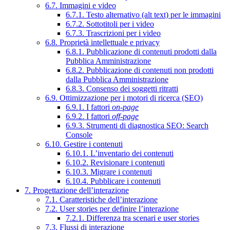
6.7. Immagini e video
6.7.1. Testo alternativo (alt text) per le immagini
6.7.2. Sottotitoli per i video
6.7.3. Trascrizioni per i video
6.8. Proprietà intellettuale e privacy
6.8.1. Pubblicazione di contenuti prodotti dalla
Pubblica Amministrazione
6.8.2. Pubblicazione di contenuti non prodotti
dalla Pubblica Amministrazione
6.8.3. Consenso dei soggetti ritratti
6.9. Ottimizzazione per i motori di ricerca (SEO)
6.9.1. I fattori
on-page
6.9.2. I fattori
off-page
6.9.3. Strumenti di diagnostica SEO: Search
Console
6.10. Gestire i contenuti
6.10.1. L’inventario dei contenuti
6.10.2. Revisionare i contenuti
6.10.3. Migrare i contenuti
6.10.4. Pubblicare i contenuti
7. Progettazione dell’interazione
7.1. Caratteristiche dell’interazione
7.2. User stories per definire l’interazione
7.2.1. Differenza tra scenari e user stories
7.3. Flussi di interazione