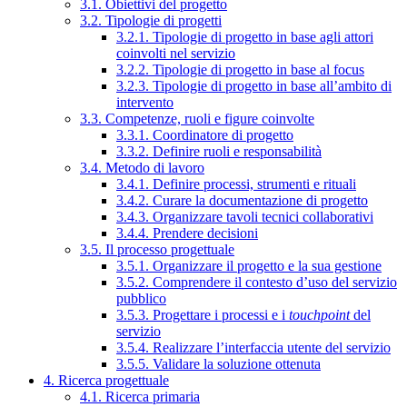
3.1. Obiettivi del progetto
3.2. Tipologie di progetti
3.2.1. Tipologie di progetto in base agli attori
coinvolti nel servizio
3.2.2. Tipologie di progetto in base al focus
3.2.3. Tipologie di progetto in base all’ambito di
intervento
3.3. Competenze, ruoli e figure coinvolte
3.3.1. Coordinatore di progetto
3.3.2. Definire ruoli e responsabilità
3.4. Metodo di lavoro
3.4.1. Definire processi, strumenti e rituali
3.4.2. Curare la documentazione di progetto
3.4.3. Organizzare tavoli tecnici collaborativi
3.4.4. Prendere decisioni
3.5. Il processo progettuale
3.5.1. Organizzare il progetto e la sua gestione
3.5.2. Comprendere il contesto d’uso del servizio
pubblico
3.5.3. Progettare i processi e i
touchpoint
del
servizio
3.5.4. Realizzare l’interfaccia utente del servizio
3.5.5. Validare la soluzione ottenuta
4. Ricerca progettuale
4.1. Ricerca primaria