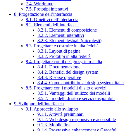
7.4. Wireframe
7.5. Prototipi interattivi
8. Progettazione dell’interfaccia
8.1. Obiettivi dell’interfaccia
8.2. Elementi dell’interfaccia
8.2.1. Elementi di composizione
8.2.2. Elementi interattivi
8.2.3. Elementi testuali (microtesti)
8.3. Progettare e costruire in alta fedeltà
8.3.1. Layout di pagina
8.3.2. Prototipi in alta fedeltà
8.4. Progettare con il design system .italia
8.4.1. Documentazione
8.4.2. Benefici del design system
8.4.3. Risorse operative
8.4.4. Come contribuire al design system .italia
8.5. Progettare con i modelli di sito e servizi
8.5.1. Vantaggi dell’utilizzo dei modelli
8.5.2. I modelli di sito e servizi disponibili
9. Sviluppo dell’interfaccia
9.1. Approccio allo sviluppo
9.1.1. Attività preliminari
9.1.2. Web design responsivo e accessibile
9.1.3. Mobile first
9.1.4. Progressive enhancement e Graceful