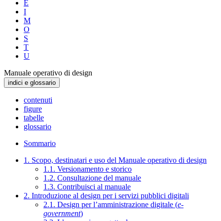
E
I
M
O
S
T
U
Manuale operativo di design
indici e glossario
contenuti
figure
tabelle
glossario
Sommario
1. Scopo, destinatari e uso del Manuale operativo di design
1.1. Versionamento e storico
1.2. Consultazione del manuale
1.3. Contribuisci al manuale
2. Introduzione al design per i servizi pubblici digitali
2.1. Design per l’amministrazione digitale (
e-
government
)