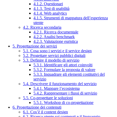
4.1.2. Questionari
4.1.3. Test di usabilità
4.1.4. Web analytics
4.1.5. Strumenti di mappatura dell’esperienza
utente
4.2. Ricerca secondaria
4.2.1. Ricerca documentale
4.2.2. Analisi benchmark
4.2.3. Valutazione euristica
5. Progettazione dei servizi
5.1. Cosa sono i servizi e il service design
5.2. Progettare servizi pubblici digitali
5.3. Definire il modello di servizio
5.3.1. Identificare gli attori coinvolti
5.3.2. Formulare la proposta di valore
5.3.3. Inquadrare gli elementi costitutivi del
servizio
5.4. Descrivere il funzionamento del servizio
5.4.1. Mappare l’ecosistema
5.4.2. Rappresentare i flussi di servizio
5.5. Co-progettare le soluzioni
5.5.1. Workshop di co-progettazione
6. Progettazione dei contenuti
6.1. Cos’è il content design
6.2. Ricerca utente sui contenuti e il linguaggio