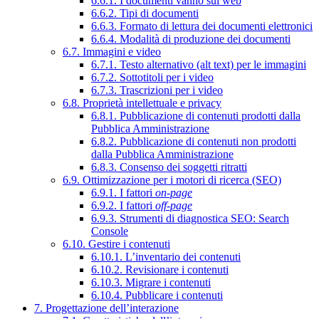
6.6.1. I documenti vanno sul web
6.6.2. Tipi di documenti
6.6.3. Formato di lettura dei documenti elettronici
6.6.4. Modalità di produzione dei documenti
6.7. Immagini e video
6.7.1. Testo alternativo (alt text) per le immagini
6.7.2. Sottotitoli per i video
6.7.3. Trascrizioni per i video
6.8. Proprietà intellettuale e privacy
6.8.1. Pubblicazione di contenuti prodotti dalla
Pubblica Amministrazione
6.8.2. Pubblicazione di contenuti non prodotti
dalla Pubblica Amministrazione
6.8.3. Consenso dei soggetti ritratti
6.9. Ottimizzazione per i motori di ricerca (SEO)
6.9.1. I fattori
on-page
6.9.2. I fattori
off-page
6.9.3. Strumenti di diagnostica SEO: Search
Console
6.10. Gestire i contenuti
6.10.1. L’inventario dei contenuti
6.10.2. Revisionare i contenuti
6.10.3. Migrare i contenuti
6.10.4. Pubblicare i contenuti
7. Progettazione dell’interazione