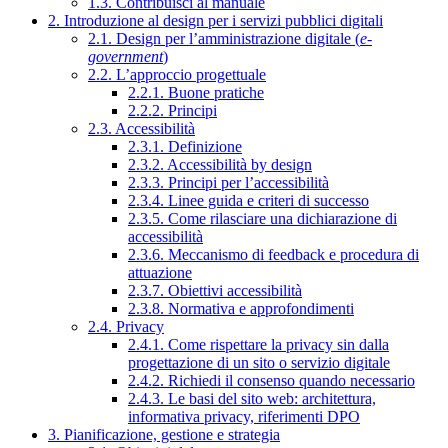
1.3. Contribuisci al manuale
2. Introduzione al design per i servizi pubblici digitali
2.1. Design per l’amministrazione digitale (
e-
government
)
2.2. L’approccio progettuale
2.2.1. Buone pratiche
2.2.2. Principi
2.3. Accessibilità
2.3.1. Definizione
2.3.2. Accessibilità by design
2.3.3. Principi per l’accessibilità
2.3.4. Linee guida e criteri di successo
2.3.5. Come rilasciare una dichiarazione di
accessibilità
2.3.6. Meccanismo di feedback e procedura di
attuazione
2.3.7. Obiettivi accessibilità
2.3.8. Normativa e approfondimenti
2.4. Privacy
2.4.1. Come rispettare la privacy sin dalla
progettazione di un sito o servizio digitale
2.4.2. Richiedi il consenso quando necessario
2.4.3. Le basi del sito web: architettura,
informativa privacy, riferimenti DPO
3. Pianificazione, gestione e strategia