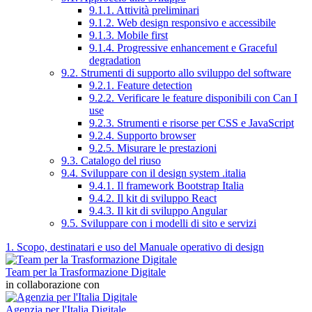
9.1.1. Attività preliminari
9.1.2. Web design responsivo e accessibile
9.1.3. Mobile first
9.1.4. Progressive enhancement e Graceful
degradation
9.2. Strumenti di supporto allo sviluppo del software
9.2.1. Feature detection
9.2.2. Verificare le feature disponibili con Can I
use
9.2.3. Strumenti e risorse per CSS e JavaScript
9.2.4. Supporto browser
9.2.5. Misurare le prestazioni
9.3. Catalogo del riuso
9.4. Sviluppare con il design system .italia
9.4.1. Il framework Bootstrap Italia
9.4.2. Il kit di sviluppo React
9.4.3. Il kit di sviluppo Angular
9.5. Sviluppare con i modelli di sito e servizi
1. Scopo, destinatari e uso del Manuale operativo di design
Team per la Trasformazione Digitale
in collaborazione con
Agenzia per l'Italia Digitale