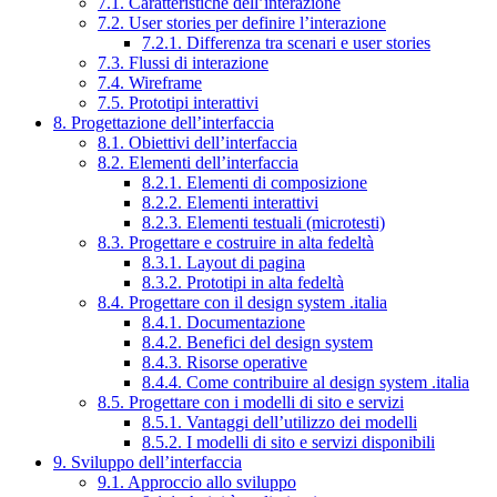
7.1. Caratteristiche dell’interazione
7.2. User stories per definire l’interazione
7.2.1. Differenza tra scenari e user stories
7.3. Flussi di interazione
7.4. Wireframe
7.5. Prototipi interattivi
8. Progettazione dell’interfaccia
8.1. Obiettivi dell’interfaccia
8.2. Elementi dell’interfaccia
8.2.1. Elementi di composizione
8.2.2. Elementi interattivi
8.2.3. Elementi testuali (microtesti)
8.3. Progettare e costruire in alta fedeltà
8.3.1. Layout di pagina
8.3.2. Prototipi in alta fedeltà
8.4. Progettare con il design system .italia
8.4.1. Documentazione
8.4.2. Benefici del design system
8.4.3. Risorse operative
8.4.4. Come contribuire al design system .italia
8.5. Progettare con i modelli di sito e servizi
8.5.1. Vantaggi dell’utilizzo dei modelli
8.5.2. I modelli di sito e servizi disponibili
9. Sviluppo dell’interfaccia
9.1. Approccio allo sviluppo