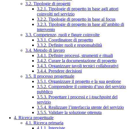
3.2. Tipologie di progetti
3.2.1. Tipologie di progetto in base agli attori
coinvolti nel servizio
3.2.2. Tipologie di progetto in base al focus
3.2.3. Tipologie di progetto in base all’ambito di
intervento
3.3. Competenze, ruoli e figure coinvolte
3.3.1. Coordinatore di progetto
3.3.2. Definire ruoli e responsabilità
3.4. Metodo di lavoro
3.4.1. Definire processi, strumenti e rituali
3.4.2. Curare la documentazione di progetto
3.4.3. Organizzare tavoli tecnici collaborativi
3.4.4. Prendere decisioni
3.5. Il processo progettuale
3.5.1. Organizzare il progetto e la sua gestione
3.5.2. Comprendere il contesto d’uso del servizio
pubblico
3.5.3. Progettare i processi e i
touchpoint
del
servizio
3.5.4. Realizzare l’interfaccia utente del servizio
3.5.5. Validare la soluzione ottenuta
4. Ricerca progettuale
4.1. Ricerca primaria
4.1.1. Interviste