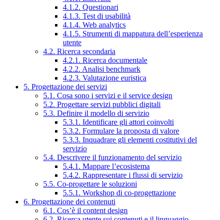
4.1.2. Questionari
4.1.3. Test di usabilità
4.1.4. Web analytics
4.1.5. Strumenti di mappatura dell’esperienza
utente
4.2. Ricerca secondaria
4.2.1. Ricerca documentale
4.2.2. Analisi benchmark
4.2.3. Valutazione euristica
5. Progettazione dei servizi
5.1. Cosa sono i servizi e il service design
5.2. Progettare servizi pubblici digitali
5.3. Definire il modello di servizio
5.3.1. Identificare gli attori coinvolti
5.3.2. Formulare la proposta di valore
5.3.3. Inquadrare gli elementi costitutivi del
servizio
5.4. Descrivere il funzionamento del servizio
5.4.1. Mappare l’ecosistema
5.4.2. Rappresentare i flussi di servizio
5.5. Co-progettare le soluzioni
5.5.1. Workshop di co-progettazione
6. Progettazione dei contenuti
6.1. Cos’è il content design
6.2. Ricerca utente sui contenuti e il linguaggio