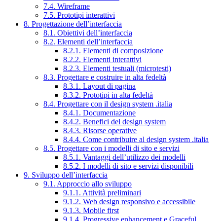
7.4. Wireframe
7.5. Prototipi interattivi
8. Progettazione dell’interfaccia
8.1. Obiettivi dell’interfaccia
8.2. Elementi dell’interfaccia
8.2.1. Elementi di composizione
8.2.2. Elementi interattivi
8.2.3. Elementi testuali (microtesti)
8.3. Progettare e costruire in alta fedeltà
8.3.1. Layout di pagina
8.3.2. Prototipi in alta fedeltà
8.4. Progettare con il design system .italia
8.4.1. Documentazione
8.4.2. Benefici del design system
8.4.3. Risorse operative
8.4.4. Come contribuire al design system .italia
8.5. Progettare con i modelli di sito e servizi
8.5.1. Vantaggi dell’utilizzo dei modelli
8.5.2. I modelli di sito e servizi disponibili
9. Sviluppo dell’interfaccia
9.1. Approccio allo sviluppo
9.1.1. Attività preliminari
9.1.2. Web design responsivo e accessibile
9.1.3. Mobile first
9.1.4. Progressive enhancement e Graceful