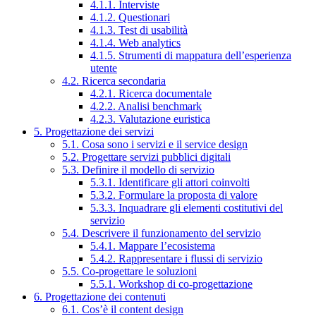
4.1.1. Interviste
4.1.2. Questionari
4.1.3. Test di usabilità
4.1.4. Web analytics
4.1.5. Strumenti di mappatura dell’esperienza
utente
4.2. Ricerca secondaria
4.2.1. Ricerca documentale
4.2.2. Analisi benchmark
4.2.3. Valutazione euristica
5. Progettazione dei servizi
5.1. Cosa sono i servizi e il service design
5.2. Progettare servizi pubblici digitali
5.3. Definire il modello di servizio
5.3.1. Identificare gli attori coinvolti
5.3.2. Formulare la proposta di valore
5.3.3. Inquadrare gli elementi costitutivi del
servizio
5.4. Descrivere il funzionamento del servizio
5.4.1. Mappare l’ecosistema
5.4.2. Rappresentare i flussi di servizio
5.5. Co-progettare le soluzioni
5.5.1. Workshop di co-progettazione
6. Progettazione dei contenuti
6.1. Cos’è il content design