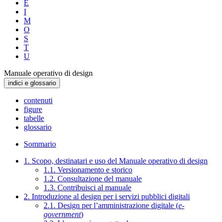
E
I
M
O
S
T
U
Manuale operativo di design
indici e glossario
contenuti
figure
tabelle
glossario
Sommario
1. Scopo, destinatari e uso del Manuale operativo di design
1.1. Versionamento e storico
1.2. Consultazione del manuale
1.3. Contribuisci al manuale
2. Introduzione al design per i servizi pubblici digitali
2.1. Design per l’amministrazione digitale (
e-
government
)