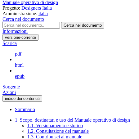
Manuale operativo di design
Progetto:
Designers Italia
Amministrazione:
italia
Cerca nel documento
Cerca nel documento
Informazioni
versione-corrente
Scarica
pdf
html
epub
Sorgente
Azioni
indice dei contenuti
Sommario
1. Scopo, destinatari e uso del Manuale operativo di design
1.1. Versionamento e storico
1.2. Consultazione del manuale
1.3. Contribuisci al manuale