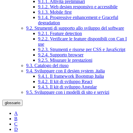
9.1.1. Attività preliminari
9.1.2. Web design responsivo e accessibile
9.1.3. Mobile first
9.1.4. Progressive enhancement e Graceful
degradation
9.2. Strumenti di supporto allo sviluppo del software
9.2.1. Feature detection
9.2.2. Verificare le feature disponibili con Can I
use
9.2.3. Strumenti e risorse per CSS e JavaScript
9.2.4. Supporto browser
9.2.5. Misurare le prestazioni
9.3. Catalogo del riuso
9.4. Sviluppare con il design system .italia
9.4.1. Il framework Bootstrap Italia
9.4.2. Il kit di sviluppo React
9.4.3. Il kit di sviluppo Angular
9.5. Sviluppare con i modelli di sito e servizi
glossario
A
B
C
D