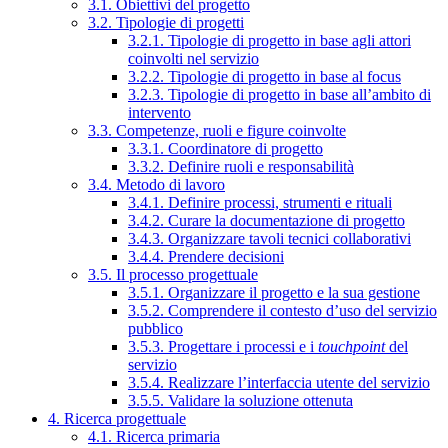
3.1. Obiettivi del progetto
3.2. Tipologie di progetti
3.2.1. Tipologie di progetto in base agli attori
coinvolti nel servizio
3.2.2. Tipologie di progetto in base al focus
3.2.3. Tipologie di progetto in base all’ambito di
intervento
3.3. Competenze, ruoli e figure coinvolte
3.3.1. Coordinatore di progetto
3.3.2. Definire ruoli e responsabilità
3.4. Metodo di lavoro
3.4.1. Definire processi, strumenti e rituali
3.4.2. Curare la documentazione di progetto
3.4.3. Organizzare tavoli tecnici collaborativi
3.4.4. Prendere decisioni
3.5. Il processo progettuale
3.5.1. Organizzare il progetto e la sua gestione
3.5.2. Comprendere il contesto d’uso del servizio
pubblico
3.5.3. Progettare i processi e i
touchpoint
del
servizio
3.5.4. Realizzare l’interfaccia utente del servizio
3.5.5. Validare la soluzione ottenuta
4. Ricerca progettuale
4.1. Ricerca primaria