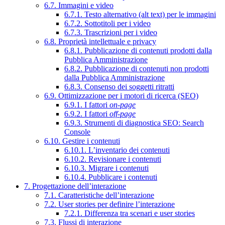
6.7. Immagini e video
6.7.1. Testo alternativo (alt text) per le immagini
6.7.2. Sottotitoli per i video
6.7.3. Trascrizioni per i video
6.8. Proprietà intellettuale e privacy
6.8.1. Pubblicazione di contenuti prodotti dalla
Pubblica Amministrazione
6.8.2. Pubblicazione di contenuti non prodotti
dalla Pubblica Amministrazione
6.8.3. Consenso dei soggetti ritratti
6.9. Ottimizzazione per i motori di ricerca (SEO)
6.9.1. I fattori
on-page
6.9.2. I fattori
off-page
6.9.3. Strumenti di diagnostica SEO: Search
Console
6.10. Gestire i contenuti
6.10.1. L’inventario dei contenuti
6.10.2. Revisionare i contenuti
6.10.3. Migrare i contenuti
6.10.4. Pubblicare i contenuti
7. Progettazione dell’interazione
7.1. Caratteristiche dell’interazione
7.2. User stories per definire l’interazione
7.2.1. Differenza tra scenari e user stories
7.3. Flussi di interazione