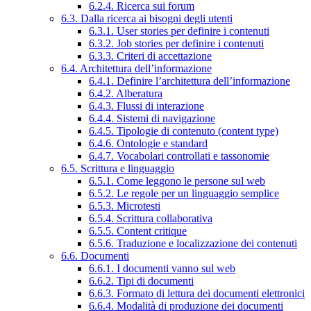
6.2.4. Ricerca sui forum
6.3. Dalla ricerca ai bisogni degli utenti
6.3.1. User stories per definire i contenuti
6.3.2. Job stories per definire i contenuti
6.3.3. Criteri di accettazione
6.4. Architettura dell’informazione
6.4.1. Definire l’architettura dell’informazione
6.4.2. Alberatura
6.4.3. Flussi di interazione
6.4.4. Sistemi di navigazione
6.4.5. Tipologie di contenuto (content type)
6.4.6. Ontologie e standard
6.4.7. Vocabolari controllati e tassonomie
6.5. Scrittura e linguaggio
6.5.1. Come leggono le persone sul web
6.5.2. Le regole per un linguaggio semplice
6.5.3. Microtesti
6.5.4. Scrittura collaborativa
6.5.5. Content critique
6.5.6. Traduzione e localizzazione dei contenuti
6.6. Documenti
6.6.1. I documenti vanno sul web
6.6.2. Tipi di documenti
6.6.3. Formato di lettura dei documenti elettronici
6.6.4. Modalità di produzione dei documenti