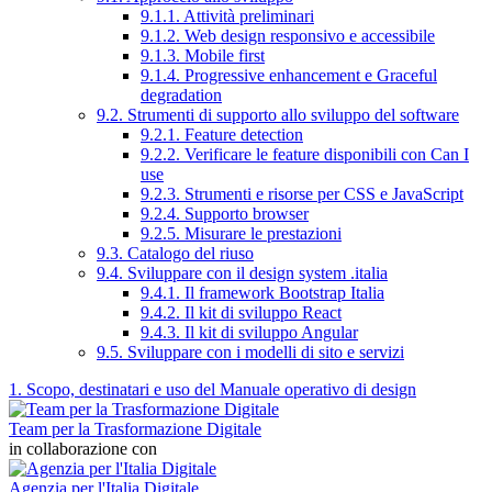
9.1.1. Attività preliminari
9.1.2. Web design responsivo e accessibile
9.1.3. Mobile first
9.1.4. Progressive enhancement e Graceful
degradation
9.2. Strumenti di supporto allo sviluppo del software
9.2.1. Feature detection
9.2.2. Verificare le feature disponibili con Can I
use
9.2.3. Strumenti e risorse per CSS e JavaScript
9.2.4. Supporto browser
9.2.5. Misurare le prestazioni
9.3. Catalogo del riuso
9.4. Sviluppare con il design system .italia
9.4.1. Il framework Bootstrap Italia
9.4.2. Il kit di sviluppo React
9.4.3. Il kit di sviluppo Angular
9.5. Sviluppare con i modelli di sito e servizi
1. Scopo, destinatari e uso del Manuale operativo di design
Team per la Trasformazione Digitale
in collaborazione con
Agenzia per l'Italia Digitale