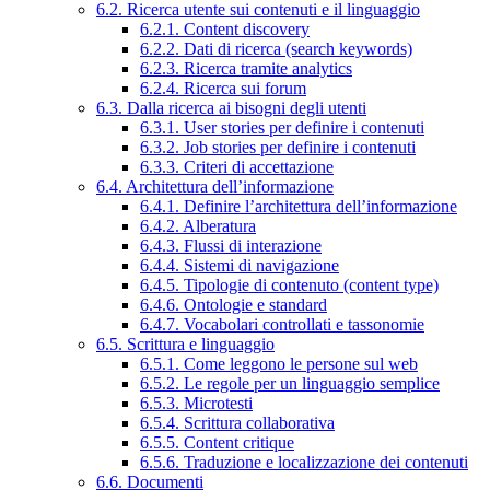
6.2. Ricerca utente sui contenuti e il linguaggio
6.2.1. Content discovery
6.2.2. Dati di ricerca (search keywords)
6.2.3. Ricerca tramite analytics
6.2.4. Ricerca sui forum
6.3. Dalla ricerca ai bisogni degli utenti
6.3.1. User stories per definire i contenuti
6.3.2. Job stories per definire i contenuti
6.3.3. Criteri di accettazione
6.4. Architettura dell’informazione
6.4.1. Definire l’architettura dell’informazione
6.4.2. Alberatura
6.4.3. Flussi di interazione
6.4.4. Sistemi di navigazione
6.4.5. Tipologie di contenuto (content type)
6.4.6. Ontologie e standard
6.4.7. Vocabolari controllati e tassonomie
6.5. Scrittura e linguaggio
6.5.1. Come leggono le persone sul web
6.5.2. Le regole per un linguaggio semplice
6.5.3. Microtesti
6.5.4. Scrittura collaborativa
6.5.5. Content critique
6.5.6. Traduzione e localizzazione dei contenuti
6.6. Documenti