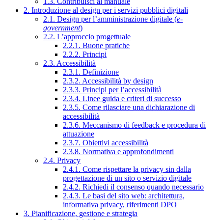
1.3. Contribuisci al manuale
2. Introduzione al design per i servizi pubblici digitali
2.1. Design per l’amministrazione digitale (
e-
government
)
2.2. L’approccio progettuale
2.2.1. Buone pratiche
2.2.2. Principi
2.3. Accessibilità
2.3.1. Definizione
2.3.2. Accessibilità by design
2.3.3. Principi per l’accessibilità
2.3.4. Linee guida e criteri di successo
2.3.5. Come rilasciare una dichiarazione di
accessibilità
2.3.6. Meccanismo di feedback e procedura di
attuazione
2.3.7. Obiettivi accessibilità
2.3.8. Normativa e approfondimenti
2.4. Privacy
2.4.1. Come rispettare la privacy sin dalla
progettazione di un sito o servizio digitale
2.4.2. Richiedi il consenso quando necessario
2.4.3. Le basi del sito web: architettura,
informativa privacy, riferimenti DPO
3. Pianificazione, gestione e strategia