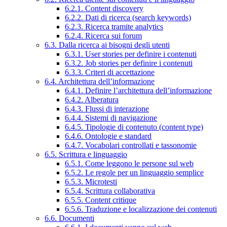
6.2.1. Content discovery
6.2.2. Dati di ricerca (search keywords)
6.2.3. Ricerca tramite analytics
6.2.4. Ricerca sui forum
6.3. Dalla ricerca ai bisogni degli utenti
6.3.1. User stories per definire i contenuti
6.3.2. Job stories per definire i contenuti
6.3.3. Criteri di accettazione
6.4. Architettura dell’informazione
6.4.1. Definire l’architettura dell’informazione
6.4.2. Alberatura
6.4.3. Flussi di interazione
6.4.4. Sistemi di navigazione
6.4.5. Tipologie di contenuto (content type)
6.4.6. Ontologie e standard
6.4.7. Vocabolari controllati e tassonomie
6.5. Scrittura e linguaggio
6.5.1. Come leggono le persone sul web
6.5.2. Le regole per un linguaggio semplice
6.5.3. Microtesti
6.5.4. Scrittura collaborativa
6.5.5. Content critique
6.5.6. Traduzione e localizzazione dei contenuti
6.6. Documenti