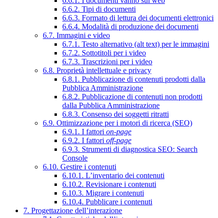
6.6.1. I documenti vanno sul web
6.6.2. Tipi di documenti
6.6.3. Formato di lettura dei documenti elettronici
6.6.4. Modalità di produzione dei documenti
6.7. Immagini e video
6.7.1. Testo alternativo (alt text) per le immagini
6.7.2. Sottotitoli per i video
6.7.3. Trascrizioni per i video
6.8. Proprietà intellettuale e privacy
6.8.1. Pubblicazione di contenuti prodotti dalla
Pubblica Amministrazione
6.8.2. Pubblicazione di contenuti non prodotti
dalla Pubblica Amministrazione
6.8.3. Consenso dei soggetti ritratti
6.9. Ottimizzazione per i motori di ricerca (SEO)
6.9.1. I fattori
on-page
6.9.2. I fattori
off-page
6.9.3. Strumenti di diagnostica SEO: Search
Console
6.10. Gestire i contenuti
6.10.1. L’inventario dei contenuti
6.10.2. Revisionare i contenuti
6.10.3. Migrare i contenuti
6.10.4. Pubblicare i contenuti
7. Progettazione dell’interazione