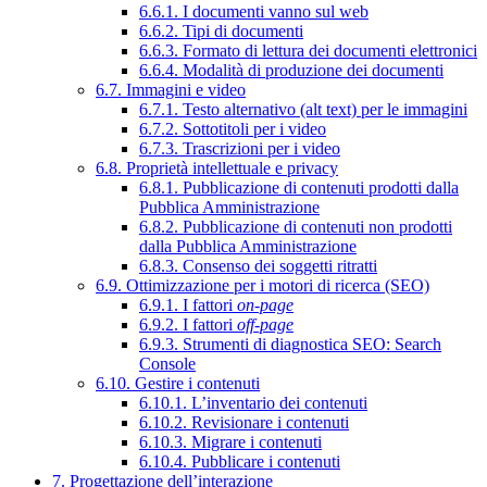
6.6.1. I documenti vanno sul web
6.6.2. Tipi di documenti
6.6.3. Formato di lettura dei documenti elettronici
6.6.4. Modalità di produzione dei documenti
6.7. Immagini e video
6.7.1. Testo alternativo (alt text) per le immagini
6.7.2. Sottotitoli per i video
6.7.3. Trascrizioni per i video
6.8. Proprietà intellettuale e privacy
6.8.1. Pubblicazione di contenuti prodotti dalla
Pubblica Amministrazione
6.8.2. Pubblicazione di contenuti non prodotti
dalla Pubblica Amministrazione
6.8.3. Consenso dei soggetti ritratti
6.9. Ottimizzazione per i motori di ricerca (SEO)
6.9.1. I fattori
on-page
6.9.2. I fattori
off-page
6.9.3. Strumenti di diagnostica SEO: Search
Console
6.10. Gestire i contenuti
6.10.1. L’inventario dei contenuti
6.10.2. Revisionare i contenuti
6.10.3. Migrare i contenuti
6.10.4. Pubblicare i contenuti
7. Progettazione dell’interazione