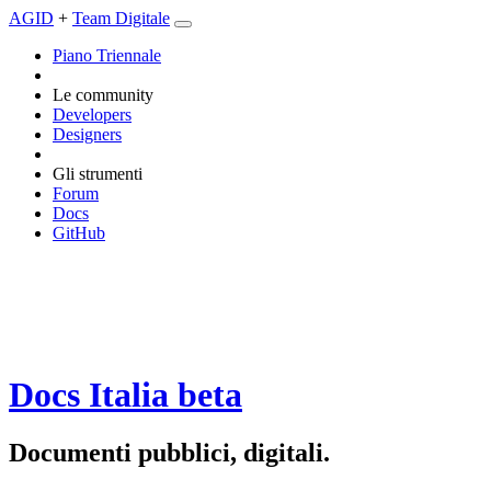
AGID
+
Team Digitale
Piano Triennale
Le community
Developers
Designers
Gli strumenti
Forum
Docs
GitHub
Docs Italia
beta
Documenti pubblici, digitali.