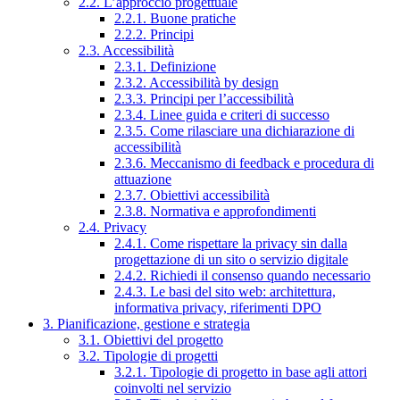
2.2. L’approccio progettuale
2.2.1. Buone pratiche
2.2.2. Principi
2.3. Accessibilità
2.3.1. Definizione
2.3.2. Accessibilità by design
2.3.3. Principi per l’accessibilità
2.3.4. Linee guida e criteri di successo
2.3.5. Come rilasciare una dichiarazione di
accessibilità
2.3.6. Meccanismo di feedback e procedura di
attuazione
2.3.7. Obiettivi accessibilità
2.3.8. Normativa e approfondimenti
2.4. Privacy
2.4.1. Come rispettare la privacy sin dalla
progettazione di un sito o servizio digitale
2.4.2. Richiedi il consenso quando necessario
2.4.3. Le basi del sito web: architettura,
informativa privacy, riferimenti DPO
3. Pianificazione, gestione e strategia
3.1. Obiettivi del progetto
3.2. Tipologie di progetti
3.2.1. Tipologie di progetto in base agli attori
coinvolti nel servizio