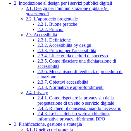
2. Introduzione al design per i servizi pubblici digitali
2.1. Design per l’amministrazione digitale (
e-
government
)
2.2. L’approccio progettuale
2.2.1. Buone pratiche
2.2.2. Principi
2.3. Accessibilità
2.3.1. Definizione
2.3.2. Accessibilità by design
2.3.3. Principi per l’accessibilità
2.3.4. Linee guida e criteri di successo
2.3.5. Come rilasciare una dichiarazione di
accessibilità
2.3.6. Meccanismo di feedback e procedura di
attuazione
2.3.7. Obiettivi accessibilità
2.3.8. Normativa e approfondimenti
2.4. Privacy
2.4.1. Come rispettare la privacy sin dalla
progettazione di un sito o servizio digitale
2.4.2. Richiedi il consenso quando necessario
2.4.3. Le basi del sito web: architettura,
informativa privacy, riferimenti DPO
3. Pianificazione, gestione e strategia
3.1. Obiettivi del progetto