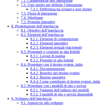
7.1. Caratteristiche dell’interazione
7.2. User stories per definire l’interazione
7.2.1. Differenza tra scenari e user stories
7.3. Flussi di interazione
7.4. Wireframe
7.5. Prototipi interattivi
8. Progettazione dell’interfaccia
8.1. Obiettivi dell’interfaccia
8.2. Elementi dell’interfaccia
8.2.1. Elementi di composizione
8.2.2. Elementi interattivi
8.2.3. Elementi testuali (microtesti)
8.3. Progettare e costruire in alta fedeltà
8.3.1. Layout di pagina
8.3.2. Prototipi in alta fedeltà
8.4. Progettare con il design system .italia
8.4.1. Documentazione
8.4.2. Benefici del design system
8.4.3. Risorse operative
8.4.4. Come contribuire al design system .italia
8.5. Progettare con i modelli di sito e servizi
8.5.1. Vantaggi dell’utilizzo dei modelli
8.5.2. I modelli di sito e servizi disponibili
9. Sviluppo dell’interfaccia
9.1. Approccio allo sviluppo