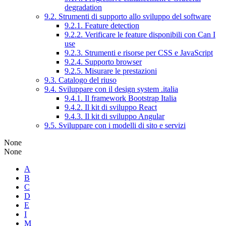
degradation
9.2. Strumenti di supporto allo sviluppo del software
9.2.1. Feature detection
9.2.2. Verificare le feature disponibili con Can I
use
9.2.3. Strumenti e risorse per CSS e JavaScript
9.2.4. Supporto browser
9.2.5. Misurare le prestazioni
9.3. Catalogo del riuso
9.4. Sviluppare con il design system .italia
9.4.1. Il framework Bootstrap Italia
9.4.2. Il kit di sviluppo React
9.4.3. Il kit di sviluppo Angular
9.5. Sviluppare con i modelli di sito e servizi
None
None
A
B
C
D
E
I
M