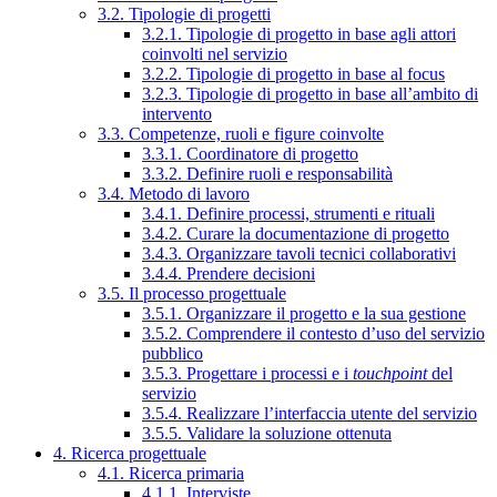
3.2. Tipologie di progetti
3.2.1. Tipologie di progetto in base agli attori
coinvolti nel servizio
3.2.2. Tipologie di progetto in base al focus
3.2.3. Tipologie di progetto in base all’ambito di
intervento
3.3. Competenze, ruoli e figure coinvolte
3.3.1. Coordinatore di progetto
3.3.2. Definire ruoli e responsabilità
3.4. Metodo di lavoro
3.4.1. Definire processi, strumenti e rituali
3.4.2. Curare la documentazione di progetto
3.4.3. Organizzare tavoli tecnici collaborativi
3.4.4. Prendere decisioni
3.5. Il processo progettuale
3.5.1. Organizzare il progetto e la sua gestione
3.5.2. Comprendere il contesto d’uso del servizio
pubblico
3.5.3. Progettare i processi e i
touchpoint
del
servizio
3.5.4. Realizzare l’interfaccia utente del servizio
3.5.5. Validare la soluzione ottenuta
4. Ricerca progettuale
4.1. Ricerca primaria
4.1.1. Interviste