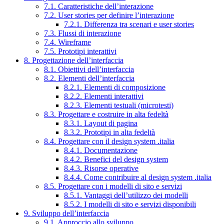
7.1. Caratteristiche dell’interazione
7.2. User stories per definire l’interazione
7.2.1. Differenza tra scenari e user stories
7.3. Flussi di interazione
7.4. Wireframe
7.5. Prototipi interattivi
8. Progettazione dell’interfaccia
8.1. Obiettivi dell’interfaccia
8.2. Elementi dell’interfaccia
8.2.1. Elementi di composizione
8.2.2. Elementi interattivi
8.2.3. Elementi testuali (microtesti)
8.3. Progettare e costruire in alta fedeltà
8.3.1. Layout di pagina
8.3.2. Prototipi in alta fedeltà
8.4. Progettare con il design system .italia
8.4.1. Documentazione
8.4.2. Benefici del design system
8.4.3. Risorse operative
8.4.4. Come contribuire al design system .italia
8.5. Progettare con i modelli di sito e servizi
8.5.1. Vantaggi dell’utilizzo dei modelli
8.5.2. I modelli di sito e servizi disponibili
9. Sviluppo dell’interfaccia
9.1. Approccio allo sviluppo