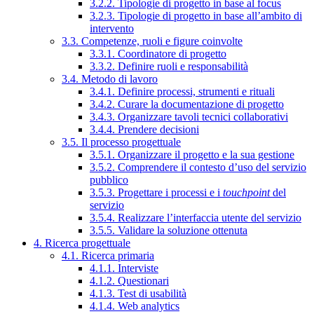
3.2.2. Tipologie di progetto in base al focus
3.2.3. Tipologie di progetto in base all’ambito di
intervento
3.3. Competenze, ruoli e figure coinvolte
3.3.1. Coordinatore di progetto
3.3.2. Definire ruoli e responsabilità
3.4. Metodo di lavoro
3.4.1. Definire processi, strumenti e rituali
3.4.2. Curare la documentazione di progetto
3.4.3. Organizzare tavoli tecnici collaborativi
3.4.4. Prendere decisioni
3.5. Il processo progettuale
3.5.1. Organizzare il progetto e la sua gestione
3.5.2. Comprendere il contesto d’uso del servizio
pubblico
3.5.3. Progettare i processi e i
touchpoint
del
servizio
3.5.4. Realizzare l’interfaccia utente del servizio
3.5.5. Validare la soluzione ottenuta
4. Ricerca progettuale
4.1. Ricerca primaria
4.1.1. Interviste
4.1.2. Questionari
4.1.3. Test di usabilità
4.1.4. Web analytics