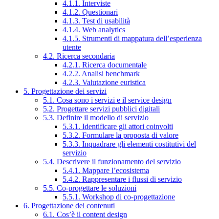
4.1.1. Interviste
4.1.2. Questionari
4.1.3. Test di usabilità
4.1.4. Web analytics
4.1.5. Strumenti di mappatura dell’esperienza
utente
4.2. Ricerca secondaria
4.2.1. Ricerca documentale
4.2.2. Analisi benchmark
4.2.3. Valutazione euristica
5. Progettazione dei servizi
5.1. Cosa sono i servizi e il service design
5.2. Progettare servizi pubblici digitali
5.3. Definire il modello di servizio
5.3.1. Identificare gli attori coinvolti
5.3.2. Formulare la proposta di valore
5.3.3. Inquadrare gli elementi costitutivi del
servizio
5.4. Descrivere il funzionamento del servizio
5.4.1. Mappare l’ecosistema
5.4.2. Rappresentare i flussi di servizio
5.5. Co-progettare le soluzioni
5.5.1. Workshop di co-progettazione
6. Progettazione dei contenuti
6.1. Cos’è il content design