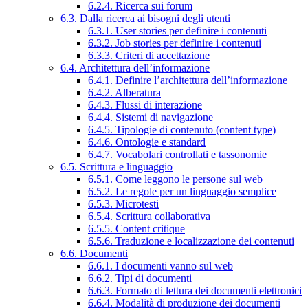
6.2.4. Ricerca sui forum
6.3. Dalla ricerca ai bisogni degli utenti
6.3.1. User stories per definire i contenuti
6.3.2. Job stories per definire i contenuti
6.3.3. Criteri di accettazione
6.4. Architettura dell’informazione
6.4.1. Definire l’architettura dell’informazione
6.4.2. Alberatura
6.4.3. Flussi di interazione
6.4.4. Sistemi di navigazione
6.4.5. Tipologie di contenuto (content type)
6.4.6. Ontologie e standard
6.4.7. Vocabolari controllati e tassonomie
6.5. Scrittura e linguaggio
6.5.1. Come leggono le persone sul web
6.5.2. Le regole per un linguaggio semplice
6.5.3. Microtesti
6.5.4. Scrittura collaborativa
6.5.5. Content critique
6.5.6. Traduzione e localizzazione dei contenuti
6.6. Documenti
6.6.1. I documenti vanno sul web
6.6.2. Tipi di documenti
6.6.3. Formato di lettura dei documenti elettronici
6.6.4. Modalità di produzione dei documenti