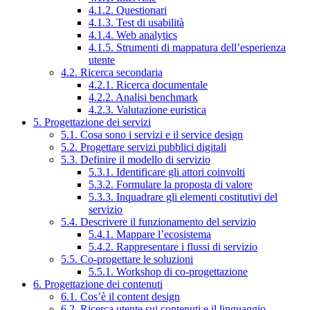
4.1.2. Questionari
4.1.3. Test di usabilità
4.1.4. Web analytics
4.1.5. Strumenti di mappatura dell’esperienza
utente
4.2. Ricerca secondaria
4.2.1. Ricerca documentale
4.2.2. Analisi benchmark
4.2.3. Valutazione euristica
5. Progettazione dei servizi
5.1. Cosa sono i servizi e il service design
5.2. Progettare servizi pubblici digitali
5.3. Definire il modello di servizio
5.3.1. Identificare gli attori coinvolti
5.3.2. Formulare la proposta di valore
5.3.3. Inquadrare gli elementi costitutivi del
servizio
5.4. Descrivere il funzionamento del servizio
5.4.1. Mappare l’ecosistema
5.4.2. Rappresentare i flussi di servizio
5.5. Co-progettare le soluzioni
5.5.1. Workshop di co-progettazione
6. Progettazione dei contenuti
6.1. Cos’è il content design
6.2. Ricerca utente sui contenuti e il linguaggio