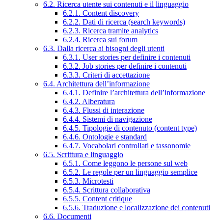
6.2. Ricerca utente sui contenuti e il linguaggio
6.2.1. Content discovery
6.2.2. Dati di ricerca (search keywords)
6.2.3. Ricerca tramite analytics
6.2.4. Ricerca sui forum
6.3. Dalla ricerca ai bisogni degli utenti
6.3.1. User stories per definire i contenuti
6.3.2. Job stories per definire i contenuti
6.3.3. Criteri di accettazione
6.4. Architettura dell’informazione
6.4.1. Definire l’architettura dell’informazione
6.4.2. Alberatura
6.4.3. Flussi di interazione
6.4.4. Sistemi di navigazione
6.4.5. Tipologie di contenuto (content type)
6.4.6. Ontologie e standard
6.4.7. Vocabolari controllati e tassonomie
6.5. Scrittura e linguaggio
6.5.1. Come leggono le persone sul web
6.5.2. Le regole per un linguaggio semplice
6.5.3. Microtesti
6.5.4. Scrittura collaborativa
6.5.5. Content critique
6.5.6. Traduzione e localizzazione dei contenuti
6.6. Documenti