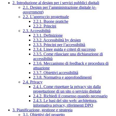
2. Introduzione al design per i servizi pubblici digitali
2.1. Design per l’amministrazione digitale (
e-
government
)
2.2. L’approccio progettuale
2.2.1. Buone pratiche
2.2.2. Principi
2.3. Accessibilità
2.3.1. Definizione
2.3.2. Accessibilità by design
2.3.3. Principi per l’accessibilità
2.3.4. Linee guida e criteri di successo
2.3.5. Come rilasciare una dichiarazione di
accessibilità
2.3.6. Meccanismo di feedback e procedura di
attuazione
2.3.7. Obiettivi accessibilità
2.3.8. Normativa e approfondimenti
2.4. Privacy
2.4.1. Come rispettare la privacy sin dalla
progettazione di un sito o servizio digitale
2.4.2. Richiedi il consenso quando necessario
2.4.3. Le basi del sito web: architettura,
informativa privacy, riferimenti DPO
3. Pianificazione, gestione e strategia
3.1. Obiettivi del progetto