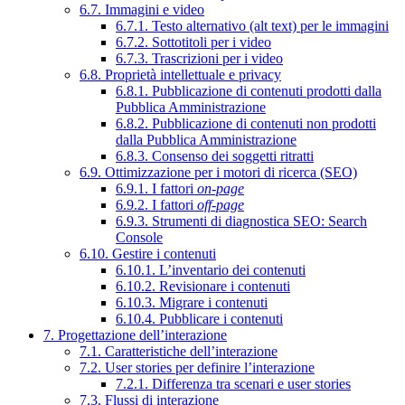
6.7. Immagini e video
6.7.1. Testo alternativo (alt text) per le immagini
6.7.2. Sottotitoli per i video
6.7.3. Trascrizioni per i video
6.8. Proprietà intellettuale e privacy
6.8.1. Pubblicazione di contenuti prodotti dalla
Pubblica Amministrazione
6.8.2. Pubblicazione di contenuti non prodotti
dalla Pubblica Amministrazione
6.8.3. Consenso dei soggetti ritratti
6.9. Ottimizzazione per i motori di ricerca (SEO)
6.9.1. I fattori
on-page
6.9.2. I fattori
off-page
6.9.3. Strumenti di diagnostica SEO: Search
Console
6.10. Gestire i contenuti
6.10.1. L’inventario dei contenuti
6.10.2. Revisionare i contenuti
6.10.3. Migrare i contenuti
6.10.4. Pubblicare i contenuti
7. Progettazione dell’interazione
7.1. Caratteristiche dell’interazione
7.2. User stories per definire l’interazione
7.2.1. Differenza tra scenari e user stories
7.3. Flussi di interazione