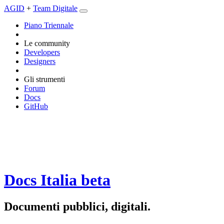
AGID
+
Team Digitale
Piano Triennale
Le community
Developers
Designers
Gli strumenti
Forum
Docs
GitHub
Docs Italia
beta
Documenti pubblici, digitali.