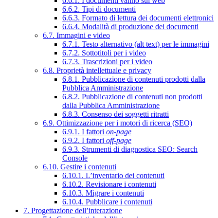
6.6.1. I documenti vanno sul web
6.6.2. Tipi di documenti
6.6.3. Formato di lettura dei documenti elettronici
6.6.4. Modalità di produzione dei documenti
6.7. Immagini e video
6.7.1. Testo alternativo (alt text) per le immagini
6.7.2. Sottotitoli per i video
6.7.3. Trascrizioni per i video
6.8. Proprietà intellettuale e privacy
6.8.1. Pubblicazione di contenuti prodotti dalla
Pubblica Amministrazione
6.8.2. Pubblicazione di contenuti non prodotti
dalla Pubblica Amministrazione
6.8.3. Consenso dei soggetti ritratti
6.9. Ottimizzazione per i motori di ricerca (SEO)
6.9.1. I fattori
on-page
6.9.2. I fattori
off-page
6.9.3. Strumenti di diagnostica SEO: Search
Console
6.10. Gestire i contenuti
6.10.1. L’inventario dei contenuti
6.10.2. Revisionare i contenuti
6.10.3. Migrare i contenuti
6.10.4. Pubblicare i contenuti
7. Progettazione dell’interazione