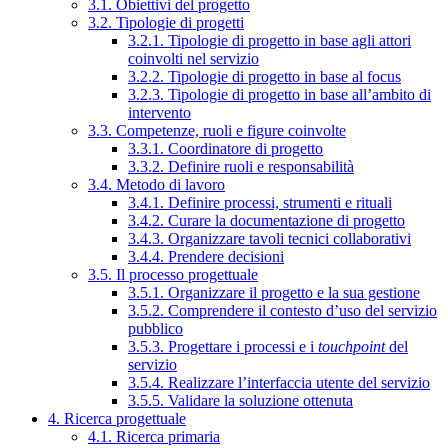
3.1. Obiettivi del progetto
3.2. Tipologie di progetti
3.2.1. Tipologie di progetto in base agli attori
coinvolti nel servizio
3.2.2. Tipologie di progetto in base al focus
3.2.3. Tipologie di progetto in base all’ambito di
intervento
3.3. Competenze, ruoli e figure coinvolte
3.3.1. Coordinatore di progetto
3.3.2. Definire ruoli e responsabilità
3.4. Metodo di lavoro
3.4.1. Definire processi, strumenti e rituali
3.4.2. Curare la documentazione di progetto
3.4.3. Organizzare tavoli tecnici collaborativi
3.4.4. Prendere decisioni
3.5. Il processo progettuale
3.5.1. Organizzare il progetto e la sua gestione
3.5.2. Comprendere il contesto d’uso del servizio
pubblico
3.5.3. Progettare i processi e i
touchpoint
del
servizio
3.5.4. Realizzare l’interfaccia utente del servizio
3.5.5. Validare la soluzione ottenuta
4. Ricerca progettuale
4.1. Ricerca primaria