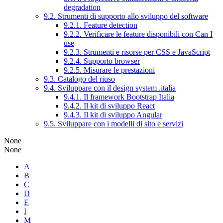
degradation
9.2. Strumenti di supporto allo sviluppo del software
9.2.1. Feature detection
9.2.2. Verificare le feature disponibili con Can I
use
9.2.3. Strumenti e risorse per CSS e JavaScript
9.2.4. Supporto browser
9.2.5. Misurare le prestazioni
9.3. Catalogo del riuso
9.4. Sviluppare con il design system .italia
9.4.1. Il framework Bootstrap Italia
9.4.2. Il kit di sviluppo React
9.4.3. Il kit di sviluppo Angular
9.5. Sviluppare con i modelli di sito e servizi
None
None
A
B
C
D
E
I
M