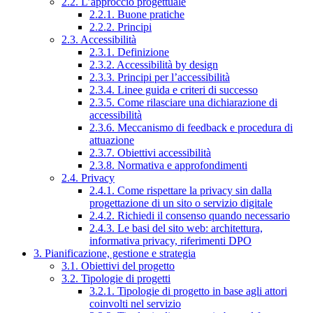
2.2. L’approccio progettuale
2.2.1. Buone pratiche
2.2.2. Principi
2.3. Accessibilità
2.3.1. Definizione
2.3.2. Accessibilità by design
2.3.3. Principi per l’accessibilità
2.3.4. Linee guida e criteri di successo
2.3.5. Come rilasciare una dichiarazione di
accessibilità
2.3.6. Meccanismo di feedback e procedura di
attuazione
2.3.7. Obiettivi accessibilità
2.3.8. Normativa e approfondimenti
2.4. Privacy
2.4.1. Come rispettare la privacy sin dalla
progettazione di un sito o servizio digitale
2.4.2. Richiedi il consenso quando necessario
2.4.3. Le basi del sito web: architettura,
informativa privacy, riferimenti DPO
3. Pianificazione, gestione e strategia
3.1. Obiettivi del progetto
3.2. Tipologie di progetti
3.2.1. Tipologie di progetto in base agli attori
coinvolti nel servizio