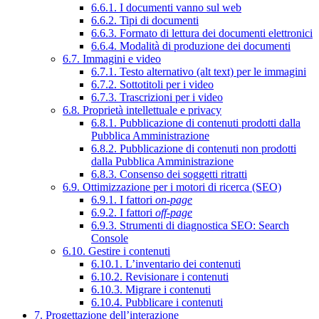
6.6.1. I documenti vanno sul web
6.6.2. Tipi di documenti
6.6.3. Formato di lettura dei documenti elettronici
6.6.4. Modalità di produzione dei documenti
6.7. Immagini e video
6.7.1. Testo alternativo (alt text) per le immagini
6.7.2. Sottotitoli per i video
6.7.3. Trascrizioni per i video
6.8. Proprietà intellettuale e privacy
6.8.1. Pubblicazione di contenuti prodotti dalla
Pubblica Amministrazione
6.8.2. Pubblicazione di contenuti non prodotti
dalla Pubblica Amministrazione
6.8.3. Consenso dei soggetti ritratti
6.9. Ottimizzazione per i motori di ricerca (SEO)
6.9.1. I fattori
on-page
6.9.2. I fattori
off-page
6.9.3. Strumenti di diagnostica SEO: Search
Console
6.10. Gestire i contenuti
6.10.1. L’inventario dei contenuti
6.10.2. Revisionare i contenuti
6.10.3. Migrare i contenuti
6.10.4. Pubblicare i contenuti
7. Progettazione dell’interazione