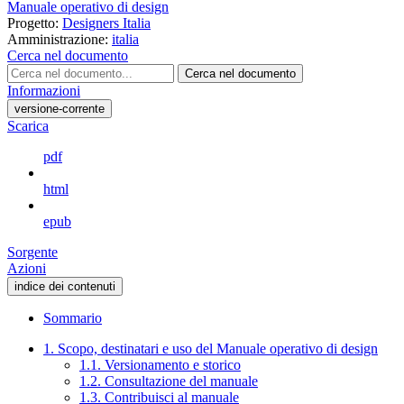
Manuale operativo di design
Progetto:
Designers Italia
Amministrazione:
italia
Cerca nel documento
Cerca nel documento
Informazioni
versione-corrente
Scarica
pdf
html
epub
Sorgente
Azioni
indice dei contenuti
Sommario
1. Scopo, destinatari e uso del Manuale operativo di design
1.1. Versionamento e storico
1.2. Consultazione del manuale
1.3. Contribuisci al manuale