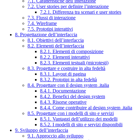
7.1. Caratteristiche dell’interazione
7.2. User stories per definire l’interazione
7.2.1. Differenza tra scenari e user stories
7.3. Flussi di interazione
7.4. Wireframe
7.5. Prototipi interattivi
8. Progettazione dell’interfaccia
8.1. Obiettivi dell’interfaccia
8.2. Elementi dell’interfaccia
8.2.1. Elementi di composizione
8.2.2. Elementi interattivi
8.2.3. Elementi testuali (microtesti)
8.3. Progettare e costruire in alta fedeltà
8.3.1. Layout di pagina
8.3.2. Prototipi in alta fedeltà
8.4. Progettare con il design system .italia
8.4.1. Documentazione
8.4.2. Benefici del design system
8.4.3. Risorse operative
8.4.4. Come contribuire al design system .italia
8.5. Progettare con i modelli di sito e servizi
8.5.1. Vantaggi dell’utilizzo dei modelli
8.5.2. I modelli di sito e servizi disponibili
9. Sviluppo dell’interfaccia
9.1. Approccio allo sviluppo