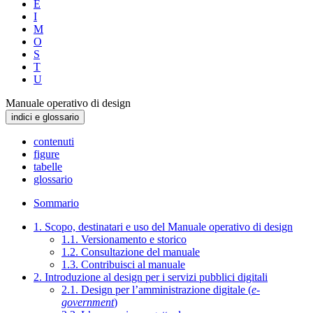
E
I
M
O
S
T
U
Manuale operativo di design
indici e glossario
contenuti
figure
tabelle
glossario
Sommario
1. Scopo, destinatari e uso del Manuale operativo di design
1.1. Versionamento e storico
1.2. Consultazione del manuale
1.3. Contribuisci al manuale
2. Introduzione al design per i servizi pubblici digitali
2.1. Design per l’amministrazione digitale (
e-
government
)