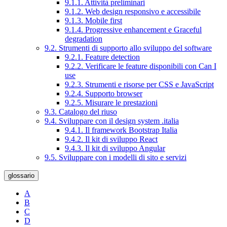
9.1.1. Attività preliminari
9.1.2. Web design responsivo e accessibile
9.1.3. Mobile first
9.1.4. Progressive enhancement e Graceful
degradation
9.2. Strumenti di supporto allo sviluppo del software
9.2.1. Feature detection
9.2.2. Verificare le feature disponibili con Can I
use
9.2.3. Strumenti e risorse per CSS e JavaScript
9.2.4. Supporto browser
9.2.5. Misurare le prestazioni
9.3. Catalogo del riuso
9.4. Sviluppare con il design system .italia
9.4.1. Il framework Bootstrap Italia
9.4.2. Il kit di sviluppo React
9.4.3. Il kit di sviluppo Angular
9.5. Sviluppare con i modelli di sito e servizi
glossario
A
B
C
D