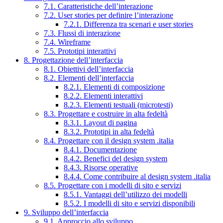
7.1. Caratteristiche dell’interazione
7.2. User stories per definire l’interazione
7.2.1. Differenza tra scenari e user stories
7.3. Flussi di interazione
7.4. Wireframe
7.5. Prototipi interattivi
8. Progettazione dell’interfaccia
8.1. Obiettivi dell’interfaccia
8.2. Elementi dell’interfaccia
8.2.1. Elementi di composizione
8.2.2. Elementi interattivi
8.2.3. Elementi testuali (microtesti)
8.3. Progettare e costruire in alta fedeltà
8.3.1. Layout di pagina
8.3.2. Prototipi in alta fedeltà
8.4. Progettare con il design system .italia
8.4.1. Documentazione
8.4.2. Benefici del design system
8.4.3. Risorse operative
8.4.4. Come contribuire al design system .italia
8.5. Progettare con i modelli di sito e servizi
8.5.1. Vantaggi dell’utilizzo dei modelli
8.5.2. I modelli di sito e servizi disponibili
9. Sviluppo dell’interfaccia
9.1. Approccio allo sviluppo