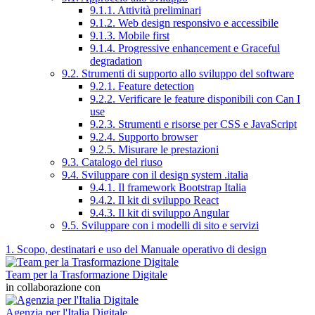
9.1.1. Attività preliminari
9.1.2. Web design responsivo e accessibile
9.1.3. Mobile first
9.1.4. Progressive enhancement e Graceful
degradation
9.2. Strumenti di supporto allo sviluppo del software
9.2.1. Feature detection
9.2.2. Verificare le feature disponibili con Can I
use
9.2.3. Strumenti e risorse per CSS e JavaScript
9.2.4. Supporto browser
9.2.5. Misurare le prestazioni
9.3. Catalogo del riuso
9.4. Sviluppare con il design system .italia
9.4.1. Il framework Bootstrap Italia
9.4.2. Il kit di sviluppo React
9.4.3. Il kit di sviluppo Angular
9.5. Sviluppare con i modelli di sito e servizi
1. Scopo, destinatari e uso del Manuale operativo di design
Team per la Trasformazione Digitale
in collaborazione con
Agenzia per l'Italia Digitale