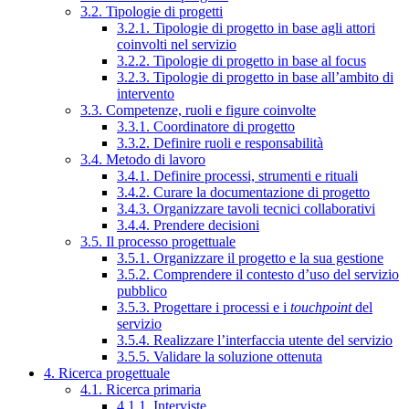
3.2. Tipologie di progetti
3.2.1. Tipologie di progetto in base agli attori
coinvolti nel servizio
3.2.2. Tipologie di progetto in base al focus
3.2.3. Tipologie di progetto in base all’ambito di
intervento
3.3. Competenze, ruoli e figure coinvolte
3.3.1. Coordinatore di progetto
3.3.2. Definire ruoli e responsabilità
3.4. Metodo di lavoro
3.4.1. Definire processi, strumenti e rituali
3.4.2. Curare la documentazione di progetto
3.4.3. Organizzare tavoli tecnici collaborativi
3.4.4. Prendere decisioni
3.5. Il processo progettuale
3.5.1. Organizzare il progetto e la sua gestione
3.5.2. Comprendere il contesto d’uso del servizio
pubblico
3.5.3. Progettare i processi e i
touchpoint
del
servizio
3.5.4. Realizzare l’interfaccia utente del servizio
3.5.5. Validare la soluzione ottenuta
4. Ricerca progettuale
4.1. Ricerca primaria
4.1.1. Interviste