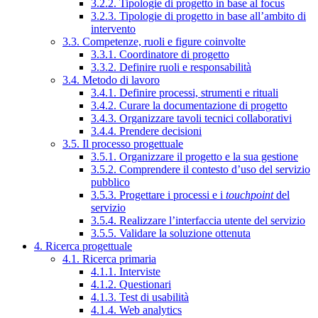
3.2.2. Tipologie di progetto in base al focus
3.2.3. Tipologie di progetto in base all’ambito di
intervento
3.3. Competenze, ruoli e figure coinvolte
3.3.1. Coordinatore di progetto
3.3.2. Definire ruoli e responsabilità
3.4. Metodo di lavoro
3.4.1. Definire processi, strumenti e rituali
3.4.2. Curare la documentazione di progetto
3.4.3. Organizzare tavoli tecnici collaborativi
3.4.4. Prendere decisioni
3.5. Il processo progettuale
3.5.1. Organizzare il progetto e la sua gestione
3.5.2. Comprendere il contesto d’uso del servizio
pubblico
3.5.3. Progettare i processi e i
touchpoint
del
servizio
3.5.4. Realizzare l’interfaccia utente del servizio
3.5.5. Validare la soluzione ottenuta
4. Ricerca progettuale
4.1. Ricerca primaria
4.1.1. Interviste
4.1.2. Questionari
4.1.3. Test di usabilità
4.1.4. Web analytics