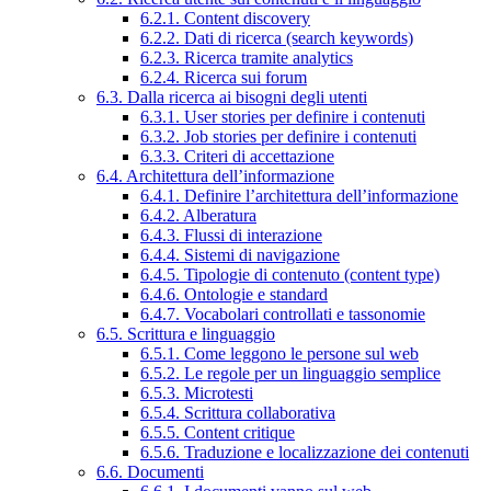
6.2.1. Content discovery
6.2.2. Dati di ricerca (search keywords)
6.2.3. Ricerca tramite analytics
6.2.4. Ricerca sui forum
6.3. Dalla ricerca ai bisogni degli utenti
6.3.1. User stories per definire i contenuti
6.3.2. Job stories per definire i contenuti
6.3.3. Criteri di accettazione
6.4. Architettura dell’informazione
6.4.1. Definire l’architettura dell’informazione
6.4.2. Alberatura
6.4.3. Flussi di interazione
6.4.4. Sistemi di navigazione
6.4.5. Tipologie di contenuto (content type)
6.4.6. Ontologie e standard
6.4.7. Vocabolari controllati e tassonomie
6.5. Scrittura e linguaggio
6.5.1. Come leggono le persone sul web
6.5.2. Le regole per un linguaggio semplice
6.5.3. Microtesti
6.5.4. Scrittura collaborativa
6.5.5. Content critique
6.5.6. Traduzione e localizzazione dei contenuti
6.6. Documenti