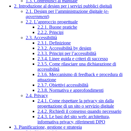
1.3. Contribuisci al manuale
2. Introduzione al design per i servizi pubblici digitali
2.1. Design per l’amministrazione digitale (
e-
government
)
2.2. L’approccio progettuale
2.2.1. Buone pratiche
2.2.2. Principi
2.3. Accessibilità
2.3.1. Definizione
2.3.2. Accessibilità by design
2.3.3. Principi per l’accessibilità
2.3.4. Linee guida e criteri di successo
2.3.5. Come rilasciare una dichiarazione di
accessibilità
2.3.6. Meccanismo di feedback e procedura di
attuazione
2.3.7. Obiettivi accessibilità
2.3.8. Normativa e approfondimenti
2.4. Privacy
2.4.1. Come rispettare la privacy sin dalla
progettazione di un sito o servizio digitale
2.4.2. Richiedi il consenso quando necessario
2.4.3. Le basi del sito web: architettura,
informativa privacy, riferimenti DPO
3. Pianificazione, gestione e strategia