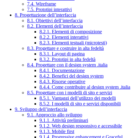
7.4. Wireframe
7.5. Prototipi interattivi
8. Progettazione dell’interfaccia
8.1. Obiettivi dell’interfaccia
8.2. Elementi dell’interfaccia
8.2.1. Elementi di composizione
8.2.2. Elementi interattivi
8.2.3. Elementi testuali (microtesti)
8.3. Progettare e costruire in alta fedeltà
8.3.1. Layout di pagina
8.3.2. Prototipi in alta fedeltà
8.4. Progettare con il design system .italia
8.4.1. Documentazione
8.4.2. Benefici del design system
8.4.3. Risorse operative
8.4.4. Come contribuire al design system .italia
8.5. Progettare con i modelli di sito e servizi
8.5.1. Vantaggi dell’utilizzo dei modelli
8.5.2. I modelli di sito e servizi disponibili
9. Sviluppo dell’interfaccia
9.1. Approccio allo sviluppo
9.1.1. Attività preliminari
9.1.2. Web design responsivo e accessibile
9.1.3. Mobile first
9.1.4. Progressive enhancement e Graceful