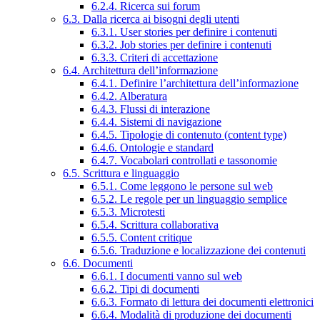
6.2.4. Ricerca sui forum
6.3. Dalla ricerca ai bisogni degli utenti
6.3.1. User stories per definire i contenuti
6.3.2. Job stories per definire i contenuti
6.3.3. Criteri di accettazione
6.4. Architettura dell’informazione
6.4.1. Definire l’architettura dell’informazione
6.4.2. Alberatura
6.4.3. Flussi di interazione
6.4.4. Sistemi di navigazione
6.4.5. Tipologie di contenuto (content type)
6.4.6. Ontologie e standard
6.4.7. Vocabolari controllati e tassonomie
6.5. Scrittura e linguaggio
6.5.1. Come leggono le persone sul web
6.5.2. Le regole per un linguaggio semplice
6.5.3. Microtesti
6.5.4. Scrittura collaborativa
6.5.5. Content critique
6.5.6. Traduzione e localizzazione dei contenuti
6.6. Documenti
6.6.1. I documenti vanno sul web
6.6.2. Tipi di documenti
6.6.3. Formato di lettura dei documenti elettronici
6.6.4. Modalità di produzione dei documenti