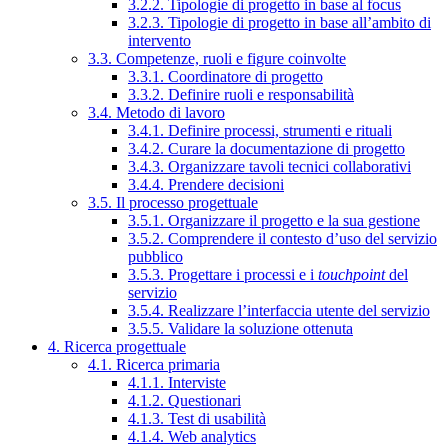
3.2.2. Tipologie di progetto in base al focus
3.2.3. Tipologie di progetto in base all’ambito di
intervento
3.3. Competenze, ruoli e figure coinvolte
3.3.1. Coordinatore di progetto
3.3.2. Definire ruoli e responsabilità
3.4. Metodo di lavoro
3.4.1. Definire processi, strumenti e rituali
3.4.2. Curare la documentazione di progetto
3.4.3. Organizzare tavoli tecnici collaborativi
3.4.4. Prendere decisioni
3.5. Il processo progettuale
3.5.1. Organizzare il progetto e la sua gestione
3.5.2. Comprendere il contesto d’uso del servizio
pubblico
3.5.3. Progettare i processi e i
touchpoint
del
servizio
3.5.4. Realizzare l’interfaccia utente del servizio
3.5.5. Validare la soluzione ottenuta
4. Ricerca progettuale
4.1. Ricerca primaria
4.1.1. Interviste
4.1.2. Questionari
4.1.3. Test di usabilità
4.1.4. Web analytics