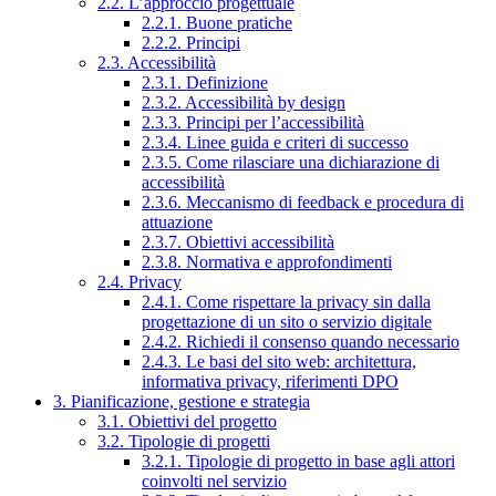
2.2. L’approccio progettuale
2.2.1. Buone pratiche
2.2.2. Principi
2.3. Accessibilità
2.3.1. Definizione
2.3.2. Accessibilità by design
2.3.3. Principi per l’accessibilità
2.3.4. Linee guida e criteri di successo
2.3.5. Come rilasciare una dichiarazione di
accessibilità
2.3.6. Meccanismo di feedback e procedura di
attuazione
2.3.7. Obiettivi accessibilità
2.3.8. Normativa e approfondimenti
2.4. Privacy
2.4.1. Come rispettare la privacy sin dalla
progettazione di un sito o servizio digitale
2.4.2. Richiedi il consenso quando necessario
2.4.3. Le basi del sito web: architettura,
informativa privacy, riferimenti DPO
3. Pianificazione, gestione e strategia
3.1. Obiettivi del progetto
3.2. Tipologie di progetti
3.2.1. Tipologie di progetto in base agli attori
coinvolti nel servizio