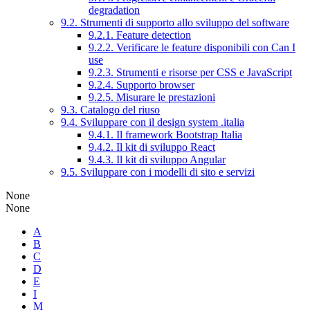
degradation
9.2. Strumenti di supporto allo sviluppo del software
9.2.1. Feature detection
9.2.2. Verificare le feature disponibili con Can I
use
9.2.3. Strumenti e risorse per CSS e JavaScript
9.2.4. Supporto browser
9.2.5. Misurare le prestazioni
9.3. Catalogo del riuso
9.4. Sviluppare con il design system .italia
9.4.1. Il framework Bootstrap Italia
9.4.2. Il kit di sviluppo React
9.4.3. Il kit di sviluppo Angular
9.5. Sviluppare con i modelli di sito e servizi
None
None
A
B
C
D
E
I
M