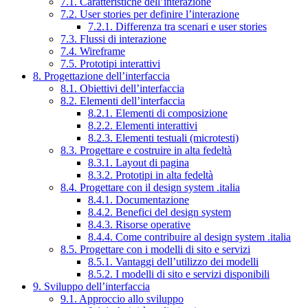
7.1. Caratteristiche dell’interazione
7.2. User stories per definire l’interazione
7.2.1. Differenza tra scenari e user stories
7.3. Flussi di interazione
7.4. Wireframe
7.5. Prototipi interattivi
8. Progettazione dell’interfaccia
8.1. Obiettivi dell’interfaccia
8.2. Elementi dell’interfaccia
8.2.1. Elementi di composizione
8.2.2. Elementi interattivi
8.2.3. Elementi testuali (microtesti)
8.3. Progettare e costruire in alta fedeltà
8.3.1. Layout di pagina
8.3.2. Prototipi in alta fedeltà
8.4. Progettare con il design system .italia
8.4.1. Documentazione
8.4.2. Benefici del design system
8.4.3. Risorse operative
8.4.4. Come contribuire al design system .italia
8.5. Progettare con i modelli di sito e servizi
8.5.1. Vantaggi dell’utilizzo dei modelli
8.5.2. I modelli di sito e servizi disponibili
9. Sviluppo dell’interfaccia
9.1. Approccio allo sviluppo