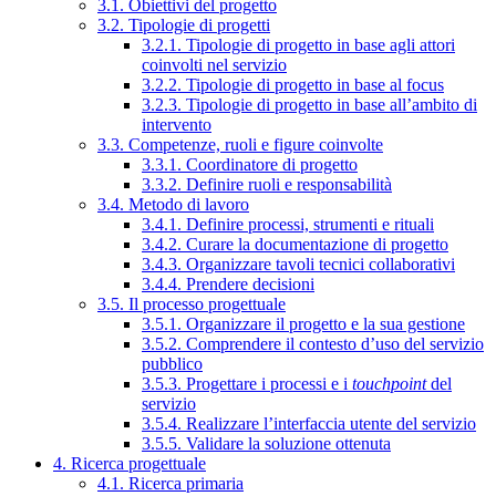
3.1. Obiettivi del progetto
3.2. Tipologie di progetti
3.2.1. Tipologie di progetto in base agli attori
coinvolti nel servizio
3.2.2. Tipologie di progetto in base al focus
3.2.3. Tipologie di progetto in base all’ambito di
intervento
3.3. Competenze, ruoli e figure coinvolte
3.3.1. Coordinatore di progetto
3.3.2. Definire ruoli e responsabilità
3.4. Metodo di lavoro
3.4.1. Definire processi, strumenti e rituali
3.4.2. Curare la documentazione di progetto
3.4.3. Organizzare tavoli tecnici collaborativi
3.4.4. Prendere decisioni
3.5. Il processo progettuale
3.5.1. Organizzare il progetto e la sua gestione
3.5.2. Comprendere il contesto d’uso del servizio
pubblico
3.5.3. Progettare i processi e i
touchpoint
del
servizio
3.5.4. Realizzare l’interfaccia utente del servizio
3.5.5. Validare la soluzione ottenuta
4. Ricerca progettuale
4.1. Ricerca primaria