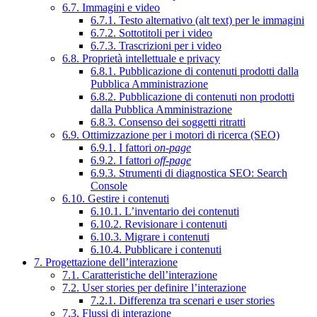
6.7. Immagini e video
6.7.1. Testo alternativo (alt text) per le immagini
6.7.2. Sottotitoli per i video
6.7.3. Trascrizioni per i video
6.8. Proprietà intellettuale e privacy
6.8.1. Pubblicazione di contenuti prodotti dalla
Pubblica Amministrazione
6.8.2. Pubblicazione di contenuti non prodotti
dalla Pubblica Amministrazione
6.8.3. Consenso dei soggetti ritratti
6.9. Ottimizzazione per i motori di ricerca (SEO)
6.9.1. I fattori
on-page
6.9.2. I fattori
off-page
6.9.3. Strumenti di diagnostica SEO: Search
Console
6.10. Gestire i contenuti
6.10.1. L’inventario dei contenuti
6.10.2. Revisionare i contenuti
6.10.3. Migrare i contenuti
6.10.4. Pubblicare i contenuti
7. Progettazione dell’interazione
7.1. Caratteristiche dell’interazione
7.2. User stories per definire l’interazione
7.2.1. Differenza tra scenari e user stories
7.3. Flussi di interazione