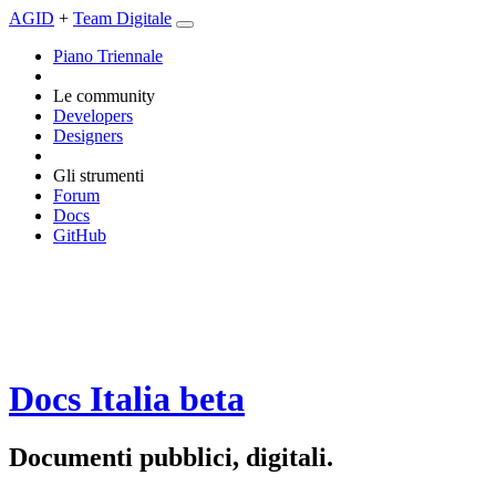
AGID
+
Team Digitale
Piano Triennale
Le community
Developers
Designers
Gli strumenti
Forum
Docs
GitHub
Docs Italia
beta
Documenti pubblici, digitali.