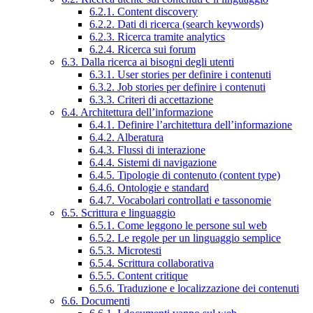
6.2.1. Content discovery
6.2.2. Dati di ricerca (search keywords)
6.2.3. Ricerca tramite analytics
6.2.4. Ricerca sui forum
6.3. Dalla ricerca ai bisogni degli utenti
6.3.1. User stories per definire i contenuti
6.3.2. Job stories per definire i contenuti
6.3.3. Criteri di accettazione
6.4. Architettura dell’informazione
6.4.1. Definire l’architettura dell’informazione
6.4.2. Alberatura
6.4.3. Flussi di interazione
6.4.4. Sistemi di navigazione
6.4.5. Tipologie di contenuto (content type)
6.4.6. Ontologie e standard
6.4.7. Vocabolari controllati e tassonomie
6.5. Scrittura e linguaggio
6.5.1. Come leggono le persone sul web
6.5.2. Le regole per un linguaggio semplice
6.5.3. Microtesti
6.5.4. Scrittura collaborativa
6.5.5. Content critique
6.5.6. Traduzione e localizzazione dei contenuti
6.6. Documenti