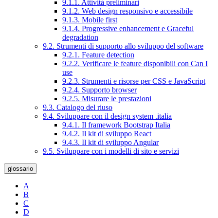
9.1.1. Attività preliminari
9.1.2. Web design responsivo e accessibile
9.1.3. Mobile first
9.1.4. Progressive enhancement e Graceful
degradation
9.2. Strumenti di supporto allo sviluppo del software
9.2.1. Feature detection
9.2.2. Verificare le feature disponibili con Can I
use
9.2.3. Strumenti e risorse per CSS e JavaScript
9.2.4. Supporto browser
9.2.5. Misurare le prestazioni
9.3. Catalogo del riuso
9.4. Sviluppare con il design system .italia
9.4.1. Il framework Bootstrap Italia
9.4.2. Il kit di sviluppo React
9.4.3. Il kit di sviluppo Angular
9.5. Sviluppare con i modelli di sito e servizi
glossario
A
B
C
D