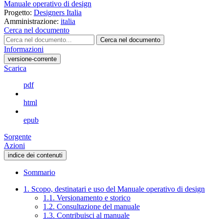
Manuale operativo di design
Progetto:
Designers Italia
Amministrazione:
italia
Cerca nel documento
Cerca nel documento
Informazioni
versione-corrente
Scarica
pdf
html
epub
Sorgente
Azioni
indice dei contenuti
Sommario
1. Scopo, destinatari e uso del Manuale operativo di design
1.1. Versionamento e storico
1.2. Consultazione del manuale
1.3. Contribuisci al manuale