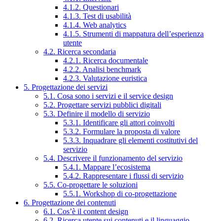
4.1.2. Questionari
4.1.3. Test di usabilità
4.1.4. Web analytics
4.1.5. Strumenti di mappatura dell’esperienza
utente
4.2. Ricerca secondaria
4.2.1. Ricerca documentale
4.2.2. Analisi benchmark
4.2.3. Valutazione euristica
5. Progettazione dei servizi
5.1. Cosa sono i servizi e il service design
5.2. Progettare servizi pubblici digitali
5.3. Definire il modello di servizio
5.3.1. Identificare gli attori coinvolti
5.3.2. Formulare la proposta di valore
5.3.3. Inquadrare gli elementi costitutivi del
servizio
5.4. Descrivere il funzionamento del servizio
5.4.1. Mappare l’ecosistema
5.4.2. Rappresentare i flussi di servizio
5.5. Co-progettare le soluzioni
5.5.1. Workshop di co-progettazione
6. Progettazione dei contenuti
6.1. Cos’è il content design
6.2. Ricerca utente sui contenuti e il linguaggio