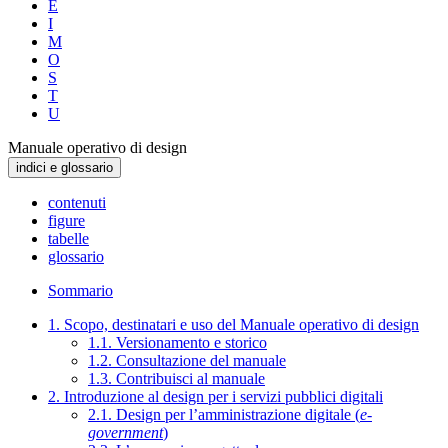
E
I
M
O
S
T
U
Manuale operativo di design
indici e glossario
contenuti
figure
tabelle
glossario
Sommario
1. Scopo, destinatari e uso del Manuale operativo di design
1.1. Versionamento e storico
1.2. Consultazione del manuale
1.3. Contribuisci al manuale
2. Introduzione al design per i servizi pubblici digitali
2.1. Design per l’amministrazione digitale (
e-
government
)