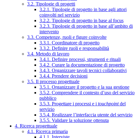
3.2. Tipologie di progetti
3.2.1. Tipologie di progetto in base agli attori
coinvolti nel servizio
3.2.2. Tipologie di progetto in base al focus
3.2.3. Tipologie di progetto in base all’ambito di
intervento
3.3. Competenze, ruoli e figure coinvolte
3.3.1. Coordinatore di progetto
3.3.2. Definire ruoli e responsabilità
3.4. Metodo di lavoro
3.4.1. Definire processi, strumenti e rituali
3.4.2. Curare la documentazione di progetto
3.4.3. Organizzare tavoli tecnici collaborativi
3.4.4. Prendere decisioni
3.5. Il processo progettuale
3.5.1. Organizzare il progetto e la sua gestione
3.5.2. Comprendere il contesto d’uso del servizio
pubblico
3.5.3. Progettare i processi e i
touchpoint
del
servizio
3.5.4. Realizzare l’interfaccia utente del servizio
3.5.5. Validare la soluzione ottenuta
4. Ricerca progettuale
4.1. Ricerca primaria
4.1.1. Interviste