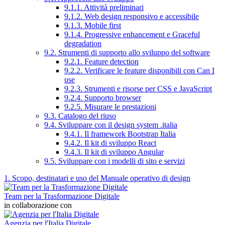
9.1.1. Attività preliminari
9.1.2. Web design responsivo e accessibile
9.1.3. Mobile first
9.1.4. Progressive enhancement e Graceful
degradation
9.2. Strumenti di supporto allo sviluppo del software
9.2.1. Feature detection
9.2.2. Verificare le feature disponibili con Can I
use
9.2.3. Strumenti e risorse per CSS e JavaScript
9.2.4. Supporto browser
9.2.5. Misurare le prestazioni
9.3. Catalogo del riuso
9.4. Sviluppare con il design system .italia
9.4.1. Il framework Bootstrap Italia
9.4.2. Il kit di sviluppo React
9.4.3. Il kit di sviluppo Angular
9.5. Sviluppare con i modelli di sito e servizi
1. Scopo, destinatari e uso del Manuale operativo di design
Team per la Trasformazione Digitale
in collaborazione con
Agenzia per l'Italia Digitale