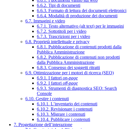
6.6.1. I documenti vanno sul web
6.6.2. Tipi di documenti
6.6.3. Formato di lettura dei documenti elettronici
6.6.4. Modalità di produzione dei documenti
6.7. Immagini e video
6.7.1. Testo alternativo (alt text) per le immagini
6.7.2. Sottotitoli per i video
6.7.3. Trascrizioni per i video
6.8. Proprietà intellettuale e privacy
6.8.1. Pubblicazione di contenuti prodotti dalla
Pubblica Amministrazione
6.8.2. Pubblicazione di contenuti non prodotti
dalla Pubblica Amministrazione
6.8.3. Consenso dei soggetti ritratti
6.9. Ottimizzazione per i motori di ricerca (SEO)
6.9.1. I fattori
on-page
6.9.2. I fattori
off-page
6.9.3. Strumenti di diagnostica SEO: Search
Console
6.10. Gestire i contenuti
6.10.1. L’inventario dei contenuti
6.10.2. Revisionare i contenuti
6.10.3. Migrare i contenuti
6.10.4. Pubblicare i contenuti
7. Progettazione dell’interazione