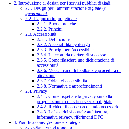
2. Introduzione al design per i servizi pubblici digitali
2.1. Design per l’amministrazione digitale (
e-
government
)
2.2. L’approccio progettuale
2.2.1. Buone pratiche
2.2.2. Principi
2.3. Accessibilità
2.3.1. Definizione
2.3.2. Accessibilità by design
2.3.3. Principi per l’accessibilità
2.3.4. Linee guida e criteri di successo
2.3.5. Come rilasciare una dichiarazione di
accessibilità
2.3.6. Meccanismo di feedback e procedura di
attuazione
2.3.7. Obiettivi accessibilità
2.3.8. Normativa e approfondimenti
2.4. Privacy
2.4.1. Come rispettare la privacy sin dalla
progettazione di un sito o servizio digitale
2.4.2. Richiedi il consenso quando necessario
2.4.3. Le basi del sito web: architettura,
informativa privacy, riferimenti DPO
3. Pianificazione, gestione e strategia
3.1. Obiettivi del progetto