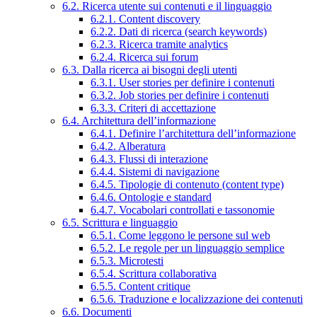
6.2. Ricerca utente sui contenuti e il linguaggio
6.2.1. Content discovery
6.2.2. Dati di ricerca (search keywords)
6.2.3. Ricerca tramite analytics
6.2.4. Ricerca sui forum
6.3. Dalla ricerca ai bisogni degli utenti
6.3.1. User stories per definire i contenuti
6.3.2. Job stories per definire i contenuti
6.3.3. Criteri di accettazione
6.4. Architettura dell’informazione
6.4.1. Definire l’architettura dell’informazione
6.4.2. Alberatura
6.4.3. Flussi di interazione
6.4.4. Sistemi di navigazione
6.4.5. Tipologie di contenuto (content type)
6.4.6. Ontologie e standard
6.4.7. Vocabolari controllati e tassonomie
6.5. Scrittura e linguaggio
6.5.1. Come leggono le persone sul web
6.5.2. Le regole per un linguaggio semplice
6.5.3. Microtesti
6.5.4. Scrittura collaborativa
6.5.5. Content critique
6.5.6. Traduzione e localizzazione dei contenuti
6.6. Documenti