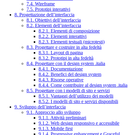
7.4. Wireframe
7.5. Prototipi interattivi
8. Progettazione dell’interfaccia
8.1. Obiettivi dell’interfaccia
8.2. Elementi dell’interfaccia
8.2.1. Elementi di composizione
8.2.2. Elementi interattivi
8.2.3. Elementi testuali (microtesti)
8.3. Progettare e costruire in alta fedeltà
8.3.1. Layout di pagina
8.3.2. Prototipi in alta fedeltà
8.4. Progettare con il design system .italia
8.4.1. Documentazione
8.4.2. Benefici del design system
8.4.3. Risorse operative
8.4.4. Come contribuire al design system .italia
8.5. Progettare con i modelli di sito e servizi
8.5.1. Vantaggi dell’utilizzo dei modelli
8.5.2. I modelli di sito e servizi disponibili
9. Sviluppo dell’interfaccia
9.1. Approccio allo sviluppo
9.1.1. Attività preliminari
9.1.2. Web design responsivo e accessibile
9.1.3. Mobile first
9.1.4. Progressive enhancement e Graceful