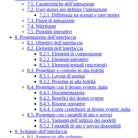
7.1. Caratteristiche dell’interazione
7.2. User stories per definire l’interazione
7.2.1. Differenza tra scenari e user stories
7.3. Flussi di interazione
7.4. Wireframe
7.5. Prototipi interattivi
8. Progettazione dell’interfaccia
8.1. Obiettivi dell’interfaccia
8.2. Elementi dell’interfaccia
8.2.1. Elementi di composizione
8.2.2. Elementi interattivi
8.2.3. Elementi testuali (microtesti)
8.3. Progettare e costruire in alta fedeltà
8.3.1. Layout di pagina
8.3.2. Prototipi in alta fedeltà
8.4. Progettare con il design system .italia
8.4.1. Documentazione
8.4.2. Benefici del design system
8.4.3. Risorse operative
8.4.4. Come contribuire al design system .italia
8.5. Progettare con i modelli di sito e servizi
8.5.1. Vantaggi dell’utilizzo dei modelli
8.5.2. I modelli di sito e servizi disponibili
9. Sviluppo dell’interfaccia
9.1. Approccio allo sviluppo