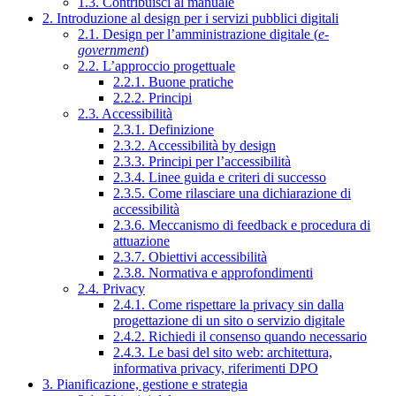
1.3. Contribuisci al manuale
2. Introduzione al design per i servizi pubblici digitali
2.1. Design per l’amministrazione digitale (
e-
government
)
2.2. L’approccio progettuale
2.2.1. Buone pratiche
2.2.2. Principi
2.3. Accessibilità
2.3.1. Definizione
2.3.2. Accessibilità by design
2.3.3. Principi per l’accessibilità
2.3.4. Linee guida e criteri di successo
2.3.5. Come rilasciare una dichiarazione di
accessibilità
2.3.6. Meccanismo di feedback e procedura di
attuazione
2.3.7. Obiettivi accessibilità
2.3.8. Normativa e approfondimenti
2.4. Privacy
2.4.1. Come rispettare la privacy sin dalla
progettazione di un sito o servizio digitale
2.4.2. Richiedi il consenso quando necessario
2.4.3. Le basi del sito web: architettura,
informativa privacy, riferimenti DPO
3. Pianificazione, gestione e strategia