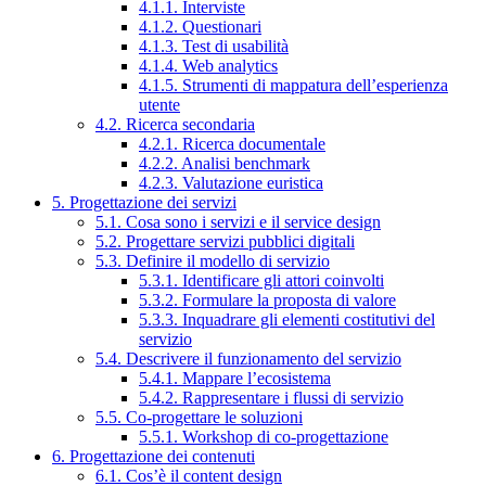
4.1.1. Interviste
4.1.2. Questionari
4.1.3. Test di usabilità
4.1.4. Web analytics
4.1.5. Strumenti di mappatura dell’esperienza
utente
4.2. Ricerca secondaria
4.2.1. Ricerca documentale
4.2.2. Analisi benchmark
4.2.3. Valutazione euristica
5. Progettazione dei servizi
5.1. Cosa sono i servizi e il service design
5.2. Progettare servizi pubblici digitali
5.3. Definire il modello di servizio
5.3.1. Identificare gli attori coinvolti
5.3.2. Formulare la proposta di valore
5.3.3. Inquadrare gli elementi costitutivi del
servizio
5.4. Descrivere il funzionamento del servizio
5.4.1. Mappare l’ecosistema
5.4.2. Rappresentare i flussi di servizio
5.5. Co-progettare le soluzioni
5.5.1. Workshop di co-progettazione
6. Progettazione dei contenuti
6.1. Cos’è il content design