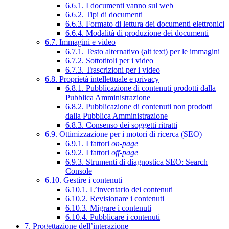
6.6.1. I documenti vanno sul web
6.6.2. Tipi di documenti
6.6.3. Formato di lettura dei documenti elettronici
6.6.4. Modalità di produzione dei documenti
6.7. Immagini e video
6.7.1. Testo alternativo (alt text) per le immagini
6.7.2. Sottotitoli per i video
6.7.3. Trascrizioni per i video
6.8. Proprietà intellettuale e privacy
6.8.1. Pubblicazione di contenuti prodotti dalla
Pubblica Amministrazione
6.8.2. Pubblicazione di contenuti non prodotti
dalla Pubblica Amministrazione
6.8.3. Consenso dei soggetti ritratti
6.9. Ottimizzazione per i motori di ricerca (SEO)
6.9.1. I fattori
on-page
6.9.2. I fattori
off-page
6.9.3. Strumenti di diagnostica SEO: Search
Console
6.10. Gestire i contenuti
6.10.1. L’inventario dei contenuti
6.10.2. Revisionare i contenuti
6.10.3. Migrare i contenuti
6.10.4. Pubblicare i contenuti
7. Progettazione dell’interazione