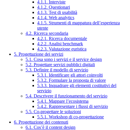
4.1.1. Interviste
4.1.2. Questionari
4.1.3. Test di usabilità
4.1.4. Web analytics
4.1.5. Strumenti di mappatura dell’esperienza
utente
4.2. Ricerca secondaria
4.2.1. Ricerca documentale
4.2.2. Analisi benchmark
4.2.3. Valutazione euristica
5. Progettazione dei servizi
5.1. Cosa sono i servizi e il service design
5.2. Progettare servizi pubblici digitali
5.3. Definire il modello di servizio
5.3.1. Identificare gli attori coinvolti
5.3.2. Formulare la proposta di valore
5.3.3. Inquadrare gli elementi costitutivi del
servizio
5.4. Descrivere il funzionamento del servizio
5.4.1. Mappare l’ecosistema
5.4.2. Rappresentare i flussi di servizio
5.5. Co-progettare le soluzioni
5.5.1. Workshop di co-progettazione
6. Progettazione dei contenuti
6.1. Cos’è il content design