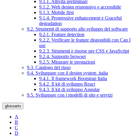
9.1.1. Attività preliminari
9.1.2. Web design responsivo e accessibile
9.1.3. Mobile first
9.1.4. Progressive enhancement e Graceful
degradation
9.2. Strumenti di supporto allo sviluppo del software
9.2.1. Feature detection
9.2.2. Verificare le feature disponibili con Can I
use
9.2.3. Strumenti e risorse per CSS e JavaScript
9.2.4. Supporto browser
9.2.5. Misurare le prestazioni
9.3. Catalogo del riuso
9.4. Sviluppare con il design system .italia
9.4.1. Il framework Bootstrap Italia
9.4.2. Il kit di sviluppo React
9.4.3. Il kit di sviluppo Angular
9.5. Sviluppare con i modelli di sito e servizi
glossario
A
B
C
D