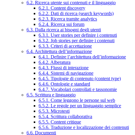
6.2. Ricerca utente sui contenuti e il linguaggio
6.2.1. Content discovery
6.2.2. Dati di ricerca (search keywords)
6.2.3. Ricerca tramite analytics
6.2.4. Ricerca sui forum
6.3. Dalla ricerca ai bisogni degli utenti
6.3.1. User stories per definire i contenuti
6.3.2. Job stories per definire i contenuti
6.3.3. Criteri di accettazione
6.4. Architettura dell’informazione
6.4.1. Definire l’architettura dell’informazione
6.4.2. Alberatura
6.4.3. Flussi di interazione
6.4.4. Sistemi di navigazione
6.4.5. Tipologie di contenuto (content type)
6.4.6. Ontologie e standard
6.4.7. Vocabolari controllati e tassonomie
6.5. Scrittura e linguaggio
6.5.1. Come leggono le persone sul web
6.5.2. Le regole per un linguaggio semplice
6.5.3. Microtesti
6.5.4. Scrittura collaborativa
6.5.5. Content critique
6.5.6. Traduzione e localizzazione dei contenuti
6.6. Documenti