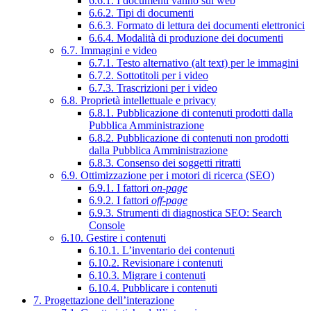
6.6.1. I documenti vanno sul web
6.6.2. Tipi di documenti
6.6.3. Formato di lettura dei documenti elettronici
6.6.4. Modalità di produzione dei documenti
6.7. Immagini e video
6.7.1. Testo alternativo (alt text) per le immagini
6.7.2. Sottotitoli per i video
6.7.3. Trascrizioni per i video
6.8. Proprietà intellettuale e privacy
6.8.1. Pubblicazione di contenuti prodotti dalla
Pubblica Amministrazione
6.8.2. Pubblicazione di contenuti non prodotti
dalla Pubblica Amministrazione
6.8.3. Consenso dei soggetti ritratti
6.9. Ottimizzazione per i motori di ricerca (SEO)
6.9.1. I fattori
on-page
6.9.2. I fattori
off-page
6.9.3. Strumenti di diagnostica SEO: Search
Console
6.10. Gestire i contenuti
6.10.1. L’inventario dei contenuti
6.10.2. Revisionare i contenuti
6.10.3. Migrare i contenuti
6.10.4. Pubblicare i contenuti
7. Progettazione dell’interazione