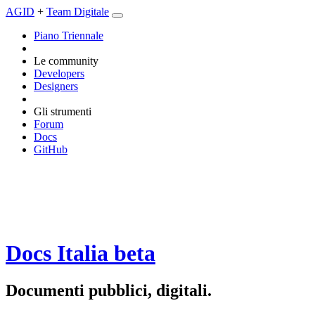
AGID
+
Team Digitale
Piano Triennale
Le community
Developers
Designers
Gli strumenti
Forum
Docs
GitHub
Docs Italia
beta
Documenti pubblici, digitali.