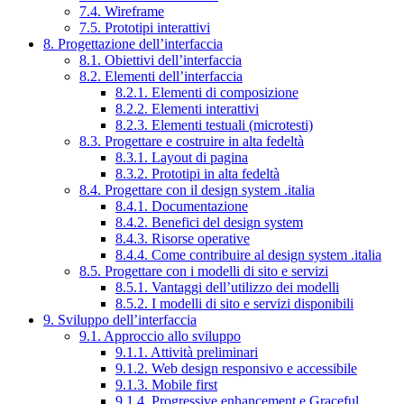
7.4. Wireframe
7.5. Prototipi interattivi
8. Progettazione dell’interfaccia
8.1. Obiettivi dell’interfaccia
8.2. Elementi dell’interfaccia
8.2.1. Elementi di composizione
8.2.2. Elementi interattivi
8.2.3. Elementi testuali (microtesti)
8.3. Progettare e costruire in alta fedeltà
8.3.1. Layout di pagina
8.3.2. Prototipi in alta fedeltà
8.4. Progettare con il design system .italia
8.4.1. Documentazione
8.4.2. Benefici del design system
8.4.3. Risorse operative
8.4.4. Come contribuire al design system .italia
8.5. Progettare con i modelli di sito e servizi
8.5.1. Vantaggi dell’utilizzo dei modelli
8.5.2. I modelli di sito e servizi disponibili
9. Sviluppo dell’interfaccia
9.1. Approccio allo sviluppo
9.1.1. Attività preliminari
9.1.2. Web design responsivo e accessibile
9.1.3. Mobile first
9.1.4. Progressive enhancement e Graceful