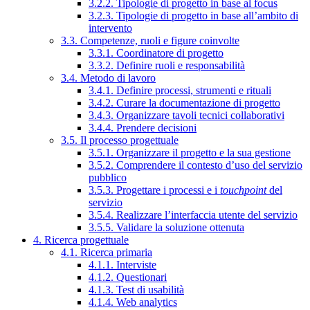
3.2.2. Tipologie di progetto in base al focus
3.2.3. Tipologie di progetto in base all’ambito di
intervento
3.3. Competenze, ruoli e figure coinvolte
3.3.1. Coordinatore di progetto
3.3.2. Definire ruoli e responsabilità
3.4. Metodo di lavoro
3.4.1. Definire processi, strumenti e rituali
3.4.2. Curare la documentazione di progetto
3.4.3. Organizzare tavoli tecnici collaborativi
3.4.4. Prendere decisioni
3.5. Il processo progettuale
3.5.1. Organizzare il progetto e la sua gestione
3.5.2. Comprendere il contesto d’uso del servizio
pubblico
3.5.3. Progettare i processi e i
touchpoint
del
servizio
3.5.4. Realizzare l’interfaccia utente del servizio
3.5.5. Validare la soluzione ottenuta
4. Ricerca progettuale
4.1. Ricerca primaria
4.1.1. Interviste
4.1.2. Questionari
4.1.3. Test di usabilità
4.1.4. Web analytics