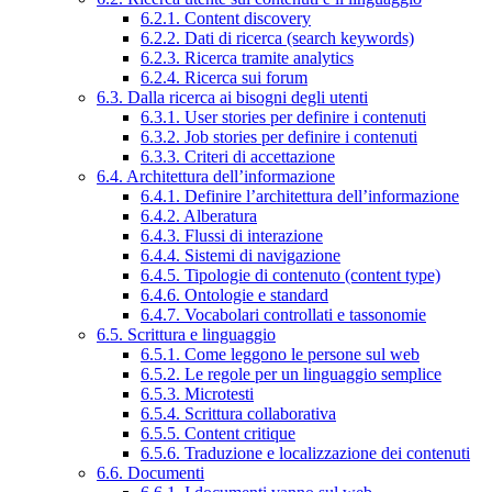
6.2.1. Content discovery
6.2.2. Dati di ricerca (search keywords)
6.2.3. Ricerca tramite analytics
6.2.4. Ricerca sui forum
6.3. Dalla ricerca ai bisogni degli utenti
6.3.1. User stories per definire i contenuti
6.3.2. Job stories per definire i contenuti
6.3.3. Criteri di accettazione
6.4. Architettura dell’informazione
6.4.1. Definire l’architettura dell’informazione
6.4.2. Alberatura
6.4.3. Flussi di interazione
6.4.4. Sistemi di navigazione
6.4.5. Tipologie di contenuto (content type)
6.4.6. Ontologie e standard
6.4.7. Vocabolari controllati e tassonomie
6.5. Scrittura e linguaggio
6.5.1. Come leggono le persone sul web
6.5.2. Le regole per un linguaggio semplice
6.5.3. Microtesti
6.5.4. Scrittura collaborativa
6.5.5. Content critique
6.5.6. Traduzione e localizzazione dei contenuti
6.6. Documenti