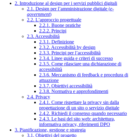
2. Introduzione al design per i servizi pubblici digitali
2.1. Design per l’amministrazione digitale (
e-
government
)
2.2. L’approccio progettuale
2.2.1. Buone pratiche
2.2.2. Principi
2.3. Accessibilità
2.3.1. Definizione
2.3.2. Accessibilità by design
2.3.3. Principi per l’accessibilità
2.3.4. Linee guida e criteri di successo
2.3.5. Come rilasciare una dichiarazione di
accessibilità
2.3.6. Meccanismo di feedback e procedura di
attuazione
2.3.7. Obiettivi accessibilità
2.3.8. Normativa e approfondimenti
2.4. Privacy
2.4.1. Come rispettare la privacy sin dalla
progettazione di un sito o servizio digitale
2.4.2. Richiedi il consenso quando necessario
2.4.3. Le basi del sito web: architettura,
informativa privacy, riferimenti DPO
3. Pianificazione, gestione e strategia
3.1. Obiettivi del progetto