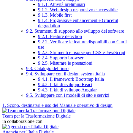
9.1.1. Attività preliminari
9.1.2. Web design responsivo e accessibile
9.1.3. Mobile first
9.1.4. Progressive enhancement e Graceful
degradation
9.2. Strumenti di supporto allo sviluppo del software
9.2.1. Feature detection
9.2.2. Verificare le feature disponibili con Can I
use
9.2.3. Strumenti e risorse per CSS e JavaScript
9.2.4. Supporto browser
9.2.5. Misurare le prestazioni
9.3. Catalogo del riuso
9.4. Sviluppare con il design system .italia
9.4.1. Il framework Bootstrap Italia
9.4.2. Il kit di sviluppo React
9.4.3. Il kit di sviluppo Angular
9.5. Sviluppare con i modelli di sito e servizi
1. Scopo, destinatari e uso del Manuale operativo di design
Team per la Trasformazione Digitale
in collaborazione con
Agenzia per l'Italia Digitale