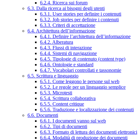
6.2.4. Ricerca sui forum
6.3. Dalla ricerca ai bisogni degli utenti
6.3.1. User stories per definire i contenuti
6.3.2. Job stories per definire i contenuti
6.3.3. Criteri di accettazione
6.4. Architettura dell’informazione
6.4.1. Definire l’architettura dell’informazione
6.4.2. Alberatura
6.4.3. Flussi di interazione
6.4.4. Sistemi di navigazione
6.4.5. Tipologie di contenuto (content type)
6.4.6. Ontologie e standard
6.4.7. Vocabolari controllati e tassonomie
6.5. Scrittura e linguaggio
6.5.1. Come leggono le persone sul web
6.5.2. Le regole per un linguaggio semplice
6.5.3. Microtesti
6.5.4. Scrittura collaborativa
6.5.5. Content critique
6.5.6. Traduzione e localizzazione dei contenuti
6.6. Documenti
6.6.1. I documenti vanno sul web
6.6.2. Tipi di documenti
6.6.3. Formato di lettura dei documenti elettronici
6.6.4. Modalità di produzione dei documenti