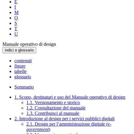
E
I
M
O
S
T
U
Manuale operativo di design
indici e glossario
contenuti
figure
tabelle
glossario
Sommario
1. Scopo, destinatari e uso del Manuale operativo di design
1.1. Versionamento e storico
1.2. Consultazione del manuale
1.3. Contribuisci al manuale
2. Introduzione al design per i servizi pubblici digitali
2.1. Design per l’amministrazione digitale (
e-
government
)