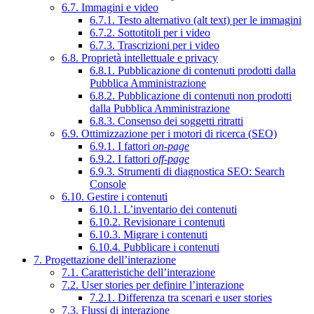
6.7. Immagini e video
6.7.1. Testo alternativo (alt text) per le immagini
6.7.2. Sottotitoli per i video
6.7.3. Trascrizioni per i video
6.8. Proprietà intellettuale e privacy
6.8.1. Pubblicazione di contenuti prodotti dalla
Pubblica Amministrazione
6.8.2. Pubblicazione di contenuti non prodotti
dalla Pubblica Amministrazione
6.8.3. Consenso dei soggetti ritratti
6.9. Ottimizzazione per i motori di ricerca (SEO)
6.9.1. I fattori
on-page
6.9.2. I fattori
off-page
6.9.3. Strumenti di diagnostica SEO: Search
Console
6.10. Gestire i contenuti
6.10.1. L’inventario dei contenuti
6.10.2. Revisionare i contenuti
6.10.3. Migrare i contenuti
6.10.4. Pubblicare i contenuti
7. Progettazione dell’interazione
7.1. Caratteristiche dell’interazione
7.2. User stories per definire l’interazione
7.2.1. Differenza tra scenari e user stories
7.3. Flussi di interazione