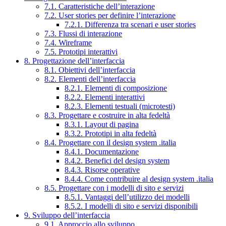
7.1. Caratteristiche dell’interazione
7.2. User stories per definire l’interazione
7.2.1. Differenza tra scenari e user stories
7.3. Flussi di interazione
7.4. Wireframe
7.5. Prototipi interattivi
8. Progettazione dell’interfaccia
8.1. Obiettivi dell’interfaccia
8.2. Elementi dell’interfaccia
8.2.1. Elementi di composizione
8.2.2. Elementi interattivi
8.2.3. Elementi testuali (microtesti)
8.3. Progettare e costruire in alta fedeltà
8.3.1. Layout di pagina
8.3.2. Prototipi in alta fedeltà
8.4. Progettare con il design system .italia
8.4.1. Documentazione
8.4.2. Benefici del design system
8.4.3. Risorse operative
8.4.4. Come contribuire al design system .italia
8.5. Progettare con i modelli di sito e servizi
8.5.1. Vantaggi dell’utilizzo dei modelli
8.5.2. I modelli di sito e servizi disponibili
9. Sviluppo dell’interfaccia
9.1. Approccio allo sviluppo