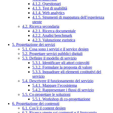
4.1.2. Questionari
4.1.3. Test di usabilità
4.1.4. Web analytics
4.1.5. Strumenti di mappatura dell’esperienza
utente
4.2. Ricerca secondaria
4.2.1. Ricerca documentale
4.2.2. Analisi benchmark
4.2.3. Valutazione euristica
5. Progettazione dei servizi
5.1. Cosa sono i servizi e il service design
5.2. Progettare servizi pubblici digitali
5.3. Definire il modello di servizio
5.3.1. Identificare gli attori coinvolti
5.3.2. Formulare la proposta di valore
5.3.3. Inquadrare gli elementi costitutivi del
servizio
5.4. Descrivere il funzionamento del servizio
5.4.1. Mappare l’ecosistema
5.4.2. Rappresentare i flussi di servizio
5.5. Co-progettare le soluzioni
5.5.1. Workshop di co-progettazione
6. Progettazione dei contenuti
6.1. Cos’è il content design
6.2. Ricerca utente sui contenuti e il linguaggio