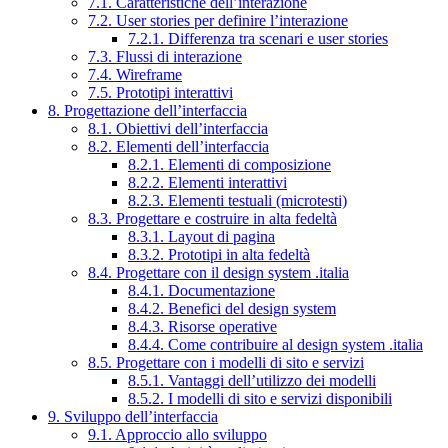
7.1. Caratteristiche dell’interazione
7.2. User stories per definire l’interazione
7.2.1. Differenza tra scenari e user stories
7.3. Flussi di interazione
7.4. Wireframe
7.5. Prototipi interattivi
8. Progettazione dell’interfaccia
8.1. Obiettivi dell’interfaccia
8.2. Elementi dell’interfaccia
8.2.1. Elementi di composizione
8.2.2. Elementi interattivi
8.2.3. Elementi testuali (microtesti)
8.3. Progettare e costruire in alta fedeltà
8.3.1. Layout di pagina
8.3.2. Prototipi in alta fedeltà
8.4. Progettare con il design system .italia
8.4.1. Documentazione
8.4.2. Benefici del design system
8.4.3. Risorse operative
8.4.4. Come contribuire al design system .italia
8.5. Progettare con i modelli di sito e servizi
8.5.1. Vantaggi dell’utilizzo dei modelli
8.5.2. I modelli di sito e servizi disponibili
9. Sviluppo dell’interfaccia
9.1. Approccio allo sviluppo