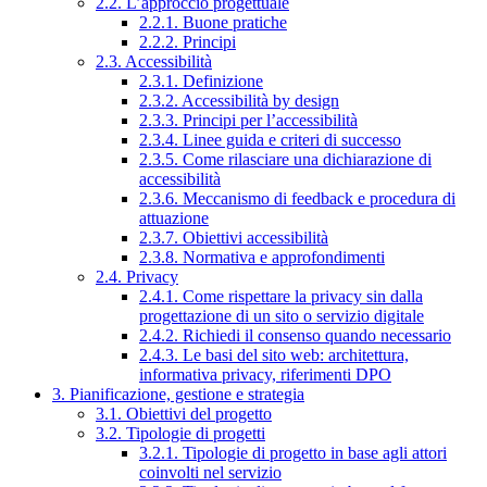
2.2. L’approccio progettuale
2.2.1. Buone pratiche
2.2.2. Principi
2.3. Accessibilità
2.3.1. Definizione
2.3.2. Accessibilità by design
2.3.3. Principi per l’accessibilità
2.3.4. Linee guida e criteri di successo
2.3.5. Come rilasciare una dichiarazione di
accessibilità
2.3.6. Meccanismo di feedback e procedura di
attuazione
2.3.7. Obiettivi accessibilità
2.3.8. Normativa e approfondimenti
2.4. Privacy
2.4.1. Come rispettare la privacy sin dalla
progettazione di un sito o servizio digitale
2.4.2. Richiedi il consenso quando necessario
2.4.3. Le basi del sito web: architettura,
informativa privacy, riferimenti DPO
3. Pianificazione, gestione e strategia
3.1. Obiettivi del progetto
3.2. Tipologie di progetti
3.2.1. Tipologie di progetto in base agli attori
coinvolti nel servizio