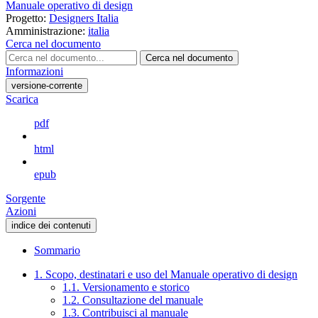
Manuale operativo di design
Progetto:
Designers Italia
Amministrazione:
italia
Cerca nel documento
Cerca nel documento
Informazioni
versione-corrente
Scarica
pdf
html
epub
Sorgente
Azioni
indice dei contenuti
Sommario
1. Scopo, destinatari e uso del Manuale operativo di design
1.1. Versionamento e storico
1.2. Consultazione del manuale
1.3. Contribuisci al manuale