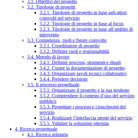
3.1. Obiettivi del progetto
3.2. Tipologie di progetti
3.2.1. Tipologie di progetto in base agli attori
coinvolti nel servizio
3.2.2. Tipologie di progetto in base al focus
3.2.3. Tipologie di progetto in base all’ambito di
intervento
3.3. Competenze, ruoli e figure coinvolte
3.3.1. Coordinatore di progetto
3.3.2. Definire ruoli e responsabilità
3.4. Metodo di lavoro
3.4.1. Definire processi, strumenti e rituali
3.4.2. Curare la documentazione di progetto
3.4.3. Organizzare tavoli tecnici collaborativi
3.4.4. Prendere decisioni
3.5. Il processo progettuale
3.5.1. Organizzare il progetto e la sua gestione
3.5.2. Comprendere il contesto d’uso del servizio
pubblico
3.5.3. Progettare i processi e i
touchpoint
del
servizio
3.5.4. Realizzare l’interfaccia utente del servizio
3.5.5. Validare la soluzione ottenuta
4. Ricerca progettuale
4.1. Ricerca primaria