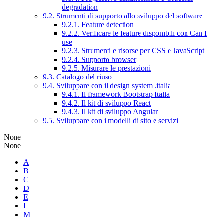
degradation
9.2. Strumenti di supporto allo sviluppo del software
9.2.1. Feature detection
9.2.2. Verificare le feature disponibili con Can I
use
9.2.3. Strumenti e risorse per CSS e JavaScript
9.2.4. Supporto browser
9.2.5. Misurare le prestazioni
9.3. Catalogo del riuso
9.4. Sviluppare con il design system .italia
9.4.1. Il framework Bootstrap Italia
9.4.2. Il kit di sviluppo React
9.4.3. Il kit di sviluppo Angular
9.5. Sviluppare con i modelli di sito e servizi
None
None
A
B
C
D
E
I
M