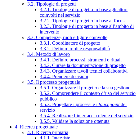
3.2. Tipologie di progetti
3.2.1. Tipologie di progetto in base agli attori
coinvolti nel servizio
3.2.2. Tipologie di progetto in base al focus
3.2.3. Tipologie di progetto in base all’ambito di
intervento
3.3. Competenze, ruoli e figure coinvolte
3.3.1. Coordinatore di progetto
3.3.2. Definire ruoli e responsabilità
3.4. Metodo di lavoro
3.4.1. Definire processi, strumenti e rituali
3.4.2. Curare la documentazione di progetto
3.4.3. Organizzare tavoli tecnici collaborativi
3.4.4. Prendere decisioni
3.5. Il processo progettuale
3.5.1. Organizzare il progetto e la sua gestione
3.5.2. Comprendere il contesto d’uso del servizio
pubblico
3.5.3. Progettare i processi e i
touchpoint
del
servizio
3.5.4. Realizzare l’interfaccia utente del servizio
3.5.5. Validare la soluzione ottenuta
4. Ricerca progettuale
4.1. Ricerca primaria
4.1.1. Interviste