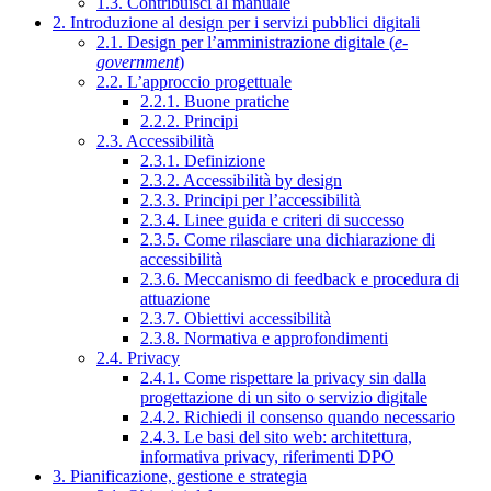
1.3. Contribuisci al manuale
2. Introduzione al design per i servizi pubblici digitali
2.1. Design per l’amministrazione digitale (
e-
government
)
2.2. L’approccio progettuale
2.2.1. Buone pratiche
2.2.2. Principi
2.3. Accessibilità
2.3.1. Definizione
2.3.2. Accessibilità by design
2.3.3. Principi per l’accessibilità
2.3.4. Linee guida e criteri di successo
2.3.5. Come rilasciare una dichiarazione di
accessibilità
2.3.6. Meccanismo di feedback e procedura di
attuazione
2.3.7. Obiettivi accessibilità
2.3.8. Normativa e approfondimenti
2.4. Privacy
2.4.1. Come rispettare la privacy sin dalla
progettazione di un sito o servizio digitale
2.4.2. Richiedi il consenso quando necessario
2.4.3. Le basi del sito web: architettura,
informativa privacy, riferimenti DPO
3. Pianificazione, gestione e strategia