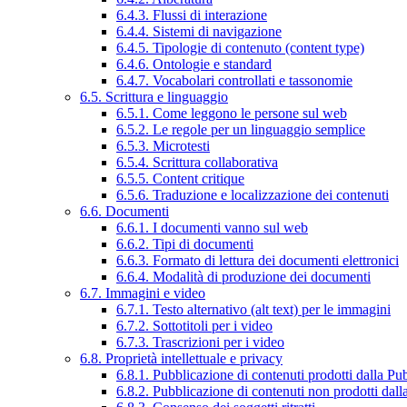
6.4.3. Flussi di interazione
6.4.4. Sistemi di navigazione
6.4.5. Tipologie di contenuto (content type)
6.4.6. Ontologie e standard
6.4.7. Vocabolari controllati e tassonomie
6.5. Scrittura e linguaggio
6.5.1. Come leggono le persone sul web
6.5.2. Le regole per un linguaggio semplice
6.5.3. Microtesti
6.5.4. Scrittura collaborativa
6.5.5. Content critique
6.5.6. Traduzione e localizzazione dei contenuti
6.6. Documenti
6.6.1. I documenti vanno sul web
6.6.2. Tipi di documenti
6.6.3. Formato di lettura dei documenti elettronici
6.6.4. Modalità di produzione dei documenti
6.7. Immagini e video
6.7.1. Testo alternativo (alt text) per le immagini
6.7.2. Sottotitoli per i video
6.7.3. Trascrizioni per i video
6.8. Proprietà intellettuale e privacy
6.8.1. Pubblicazione di contenuti prodotti dalla P
6.8.2. Pubblicazione di contenuti non prodotti dal