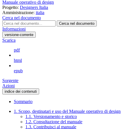
Manuale operativo di design
Progetto:
Designers Italia
Amministrazione:
italia
Cerca nel documento
Cerca nel documento
Informazioni
versione-corrente
Scarica
pdf
html
epub
Sorgente
Azioni
indice dei contenuti
Sommario
1. Scopo, destinatari e uso del Manuale operativo di design
1.1. Versionamento e storico
1.2. Consultazione del manuale
1.3. Contribuisci al manuale