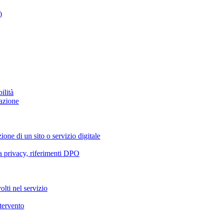
)
ilità
azione
ione di un sito o servizio digitale
va privacy, riferimenti DPO
olti nel servizio
ntervento