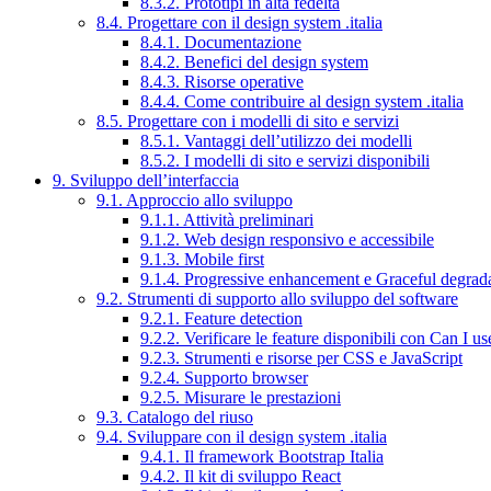
8.3.2. Prototipi in alta fedeltà
8.4. Progettare con il design system .italia
8.4.1. Documentazione
8.4.2. Benefici del design system
8.4.3. Risorse operative
8.4.4. Come contribuire al design system .italia
8.5. Progettare con i modelli di sito e servizi
8.5.1. Vantaggi dell’utilizzo dei modelli
8.5.2. I modelli di sito e servizi disponibili
9. Sviluppo dell’interfaccia
9.1. Approccio allo sviluppo
9.1.1. Attività preliminari
9.1.2. Web design responsivo e accessibile
9.1.3. Mobile first
9.1.4. Progressive enhancement e Graceful degrad
9.2. Strumenti di supporto allo sviluppo del software
9.2.1. Feature detection
9.2.2. Verificare le feature disponibili con Can I us
9.2.3. Strumenti e risorse per CSS e JavaScript
9.2.4. Supporto browser
9.2.5. Misurare le prestazioni
9.3. Catalogo del riuso
9.4. Sviluppare con il design system .italia
9.4.1. Il framework Bootstrap Italia
9.4.2. Il kit di sviluppo React