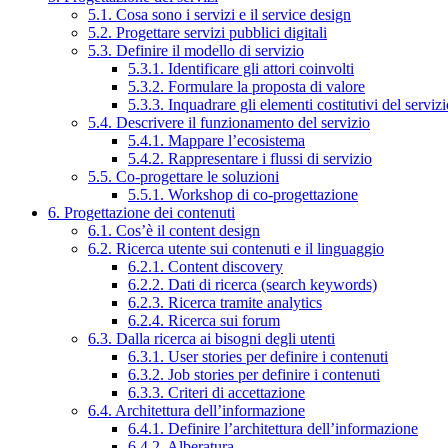
5.1. Cosa sono i servizi e il service design
5.2. Progettare servizi pubblici digitali
5.3. Definire il modello di servizio
5.3.1. Identificare gli attori coinvolti
5.3.2. Formulare la proposta di valore
5.3.3. Inquadrare gli elementi costitutivi del serviz
5.4. Descrivere il funzionamento del servizio
5.4.1. Mappare l’ecosistema
5.4.2. Rappresentare i flussi di servizio
5.5. Co-progettare le soluzioni
5.5.1. Workshop di co-progettazione
6. Progettazione dei contenuti
6.1. Cos’è il content design
6.2. Ricerca utente sui contenuti e il linguaggio
6.2.1. Content discovery
6.2.2. Dati di ricerca (search keywords)
6.2.3. Ricerca tramite analytics
6.2.4. Ricerca sui forum
6.3. Dalla ricerca ai bisogni degli utenti
6.3.1. User stories per definire i contenuti
6.3.2. Job stories per definire i contenuti
6.3.3. Criteri di accettazione
6.4. Architettura dell’informazione
6.4.1. Definire l’architettura dell’informazione
6.4.2. Alberatura