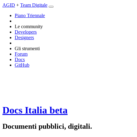
AGID
+
Team Digitale
Piano Triennale
Le community
Developers
Designers
Gli strumenti
Forum
Docs
GitHub
Docs Italia
beta
Documenti pubblici, digitali.