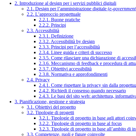
2. Introduzione al design per i servizi pubblici digitali
2.1. Design per l’amministrazione digitale (
e-government
2.2. L’approccio progettuale
2.2.1. Buone pratiche
2.2.2. Principi
2.3. Accessibilità
2.3.1. Definizione
2.3.2. Accessibilità by design
2.3.3. Principi per l’accessibilità
2.3.4. Linee guida e criteri di successo
2.3.5. Come rilasciare una dichiarazione di accessib
2.3.6. Meccanismo di feedback e procedura di attu
2.3.7. Obiettivi accessibilità
2.3.8. Normativa e approfondimenti
2.4. Privacy
2.4.1. Come rispettare la privacy sin dalla progettaz
2.4.2. Richiedi il consenso quando necessario
2.4.3. Le basi del sito web: architettura, informati
3. Pianificazione, gestione e strategia
3.1. Obiettivi del progetto
3.2. Tipologie di progetti
3.2.1. Tipologie di progetto in base agli attori coinv
3.2.2. Tipologie di progetto in base al focus
3.2.3. Tipologie di progetto in base all’ambito di i
3.3. Competenze, ruoli e figure coinvolte