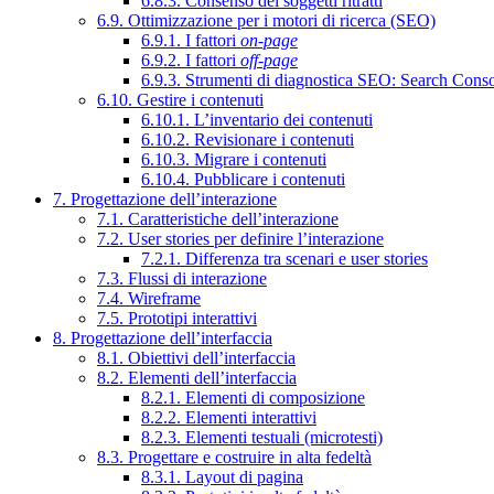
6.8.3. Consenso dei soggetti ritratti
6.9. Ottimizzazione per i motori di ricerca (SEO)
6.9.1. I fattori
on-page
6.9.2. I fattori
off-page
6.9.3. Strumenti di diagnostica SEO: Search Cons
6.10. Gestire i contenuti
6.10.1. L’inventario dei contenuti
6.10.2. Revisionare i contenuti
6.10.3. Migrare i contenuti
6.10.4. Pubblicare i contenuti
7. Progettazione dell’interazione
7.1. Caratteristiche dell’interazione
7.2. User stories per definire l’interazione
7.2.1. Differenza tra scenari e user stories
7.3. Flussi di interazione
7.4. Wireframe
7.5. Prototipi interattivi
8. Progettazione dell’interfaccia
8.1. Obiettivi dell’interfaccia
8.2. Elementi dell’interfaccia
8.2.1. Elementi di composizione
8.2.2. Elementi interattivi
8.2.3. Elementi testuali (microtesti)
8.3. Progettare e costruire in alta fedeltà
8.3.1. Layout di pagina