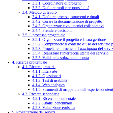
3.3.1. Coordinatore di progetto
3.3.2. Definire ruoli e responsabilità
3.4. Metodo di lavoro
3.4.1. Definire processi, strumenti e rituali
3.4.2. Curare la documentazione di progetto
3.4.3. Organizzare tavoli tecnici collaborativi
3.4.4. Prendere decisioni
3.5. Il processo progettuale
3.5.1. Organizzare il progetto e la sua gestione
3.5.2. Comprendere il contesto d’uso del servizio 
3.5.3. Progettare i processi e i
touchpoint
del servi
3.5.4. Realizzare l’interfaccia utente del servizio
3.5.5. Validare la soluzione ottenuta
4. Ricerca progettuale
4.1. Ricerca primaria
4.1.1. Interviste
4.1.2. Questionari
4.1.3. Test di usabilità
4.1.4. Web analytics
4.1.5. Strumenti di mappatura dell’esperienza uten
4.2. Ricerca secondaria
4.2.1. Ricerca documentale
4.2.2. Analisi benchmark
4.2.3. Valutazione euristica
5. Progettazione dei servizi