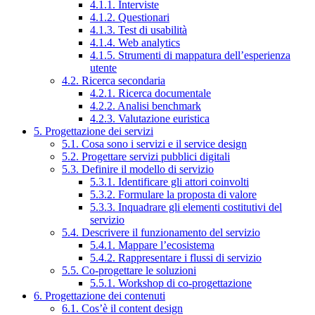
4.1.1. Interviste
4.1.2. Questionari
4.1.3. Test di usabilità
4.1.4. Web analytics
4.1.5. Strumenti di mappatura dell’esperienza
utente
4.2. Ricerca secondaria
4.2.1. Ricerca documentale
4.2.2. Analisi benchmark
4.2.3. Valutazione euristica
5. Progettazione dei servizi
5.1. Cosa sono i servizi e il service design
5.2. Progettare servizi pubblici digitali
5.3. Definire il modello di servizio
5.3.1. Identificare gli attori coinvolti
5.3.2. Formulare la proposta di valore
5.3.3. Inquadrare gli elementi costitutivi del
servizio
5.4. Descrivere il funzionamento del servizio
5.4.1. Mappare l’ecosistema
5.4.2. Rappresentare i flussi di servizio
5.5. Co-progettare le soluzioni
5.5.1. Workshop di co-progettazione
6. Progettazione dei contenuti
6.1. Cos’è il content design