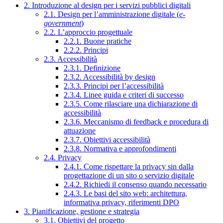
2. Introduzione al design per i servizi pubblici digitali
2.1. Design per l’amministrazione digitale (
e-
government
)
2.2. L’approccio progettuale
2.2.1. Buone pratiche
2.2.2. Principi
2.3. Accessibilità
2.3.1. Definizione
2.3.2. Accessibilità by design
2.3.3. Principi per l’accessibilità
2.3.4. Linee guida e criteri di successo
2.3.5. Come rilasciare una dichiarazione di
accessibilità
2.3.6. Meccanismo di feedback e procedura di
attuazione
2.3.7. Obiettivi accessibilità
2.3.8. Normativa e approfondimenti
2.4. Privacy
2.4.1. Come rispettare la privacy sin dalla
progettazione di un sito o servizio digitale
2.4.2. Richiedi il consenso quando necessario
2.4.3. Le basi del sito web: architettura,
informativa privacy, riferimenti DPO
3. Pianificazione, gestione e strategia
3.1. Obiettivi del progetto