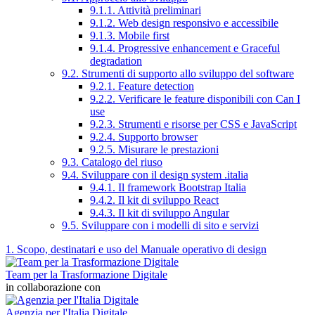
9.1.1. Attività preliminari
9.1.2. Web design responsivo e accessibile
9.1.3. Mobile first
9.1.4. Progressive enhancement e Graceful
degradation
9.2. Strumenti di supporto allo sviluppo del software
9.2.1. Feature detection
9.2.2. Verificare le feature disponibili con Can I
use
9.2.3. Strumenti e risorse per CSS e JavaScript
9.2.4. Supporto browser
9.2.5. Misurare le prestazioni
9.3. Catalogo del riuso
9.4. Sviluppare con il design system .italia
9.4.1. Il framework Bootstrap Italia
9.4.2. Il kit di sviluppo React
9.4.3. Il kit di sviluppo Angular
9.5. Sviluppare con i modelli di sito e servizi
1. Scopo, destinatari e uso del Manuale operativo di design
Team per la Trasformazione Digitale
in collaborazione con
Agenzia per l'Italia Digitale