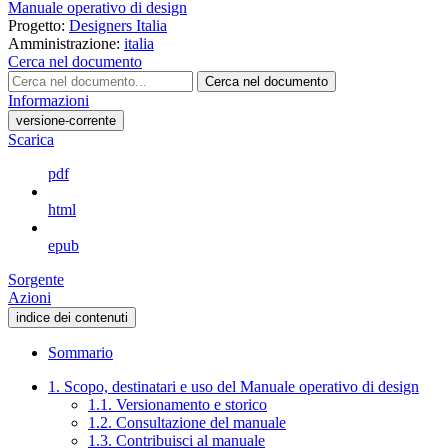
Manuale operativo di design
Progetto:
Designers Italia
Amministrazione:
italia
Cerca nel documento
Cerca nel documento
Informazioni
versione-corrente
Scarica
pdf
html
epub
Sorgente
Azioni
indice dei contenuti
Sommario
1. Scopo, destinatari e uso del Manuale operativo di design
1.1. Versionamento e storico
1.2. Consultazione del manuale
1.3. Contribuisci al manuale