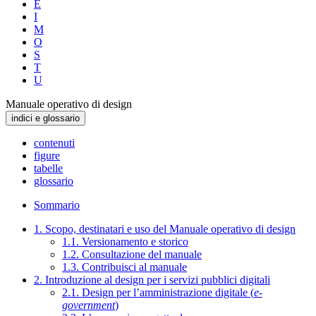
E
I
M
O
S
T
U
Manuale operativo di design
indici e glossario
contenuti
figure
tabelle
glossario
Sommario
1. Scopo, destinatari e uso del Manuale operativo di design
1.1. Versionamento e storico
1.2. Consultazione del manuale
1.3. Contribuisci al manuale
2. Introduzione al design per i servizi pubblici digitali
2.1. Design per l’amministrazione digitale (
e-
government
)