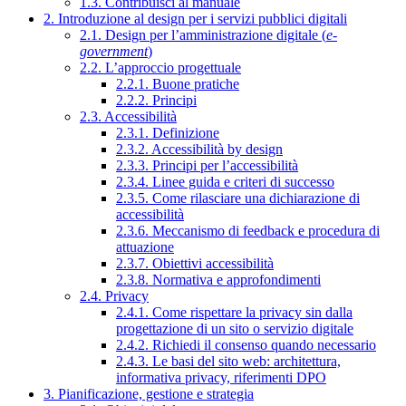
1.3. Contribuisci al manuale
2. Introduzione al design per i servizi pubblici digitali
2.1. Design per l’amministrazione digitale (
e-
government
)
2.2. L’approccio progettuale
2.2.1. Buone pratiche
2.2.2. Principi
2.3. Accessibilità
2.3.1. Definizione
2.3.2. Accessibilità by design
2.3.3. Principi per l’accessibilità
2.3.4. Linee guida e criteri di successo
2.3.5. Come rilasciare una dichiarazione di
accessibilità
2.3.6. Meccanismo di feedback e procedura di
attuazione
2.3.7. Obiettivi accessibilità
2.3.8. Normativa e approfondimenti
2.4. Privacy
2.4.1. Come rispettare la privacy sin dalla
progettazione di un sito o servizio digitale
2.4.2. Richiedi il consenso quando necessario
2.4.3. Le basi del sito web: architettura,
informativa privacy, riferimenti DPO
3. Pianificazione, gestione e strategia