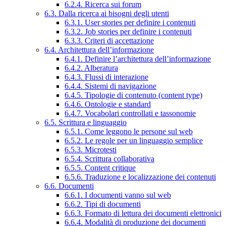
6.2.4. Ricerca sui forum
6.3. Dalla ricerca ai bisogni degli utenti
6.3.1. User stories per definire i contenuti
6.3.2. Job stories per definire i contenuti
6.3.3. Criteri di accettazione
6.4. Architettura dell’informazione
6.4.1. Definire l’architettura dell’informazione
6.4.2. Alberatura
6.4.3. Flussi di interazione
6.4.4. Sistemi di navigazione
6.4.5. Tipologie di contenuto (content type)
6.4.6. Ontologie e standard
6.4.7. Vocabolari controllati e tassonomie
6.5. Scrittura e linguaggio
6.5.1. Come leggono le persone sul web
6.5.2. Le regole per un linguaggio semplice
6.5.3. Microtesti
6.5.4. Scrittura collaborativa
6.5.5. Content critique
6.5.6. Traduzione e localizzazione dei contenuti
6.6. Documenti
6.6.1. I documenti vanno sul web
6.6.2. Tipi di documenti
6.6.3. Formato di lettura dei documenti elettronici
6.6.4. Modalità di produzione dei documenti