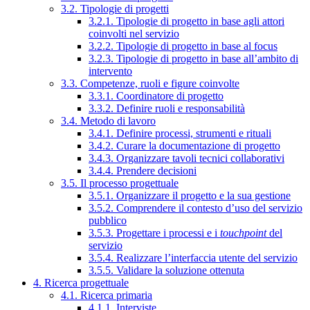
3.2. Tipologie di progetti
3.2.1. Tipologie di progetto in base agli attori
coinvolti nel servizio
3.2.2. Tipologie di progetto in base al focus
3.2.3. Tipologie di progetto in base all’ambito di
intervento
3.3. Competenze, ruoli e figure coinvolte
3.3.1. Coordinatore di progetto
3.3.2. Definire ruoli e responsabilità
3.4. Metodo di lavoro
3.4.1. Definire processi, strumenti e rituali
3.4.2. Curare la documentazione di progetto
3.4.3. Organizzare tavoli tecnici collaborativi
3.4.4. Prendere decisioni
3.5. Il processo progettuale
3.5.1. Organizzare il progetto e la sua gestione
3.5.2. Comprendere il contesto d’uso del servizio
pubblico
3.5.3. Progettare i processi e i
touchpoint
del
servizio
3.5.4. Realizzare l’interfaccia utente del servizio
3.5.5. Validare la soluzione ottenuta
4. Ricerca progettuale
4.1. Ricerca primaria
4.1.1. Interviste