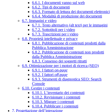
6.6.1. I documenti vanno sul web
6.6.2. Tipi di documenti
6.6.3. Formato di lettura dei documenti elettronici
6.6.4. Modalità di produzione dei documenti
6.7. Immagini e video
6.7.1. Testo alternativo (alt text) per le immagini
6.7.2. Sottotitoli per i video
6.7.3. Trascrizioni per i video
6.8. Proprietà intellettuale e privacy
6.8.1. Pubblicazione di contenuti prodotti dalla
Pubblica Amministrazione
6.8.2. Pubblicazione di contenuti non prodotti
dalla Pubblica Amministrazione
6.8.3. Consenso dei soggetti ritratti
6.9. Ottimizzazione per i motori di ricerca (SEO)
6.9.1. I fattori
on-page
6.9.2. I fattori
off-page
6.9.3. Strumenti di diagnostica SEO: Search
Console
6.10. Gestire i contenuti
6.10.1. L’inventario dei contenuti
6.10.2. Revisionare i contenuti
6.10.3. Migrare i contenuti
6.10.4. Pubblicare i contenuti
7. Progettazione dell’interazione