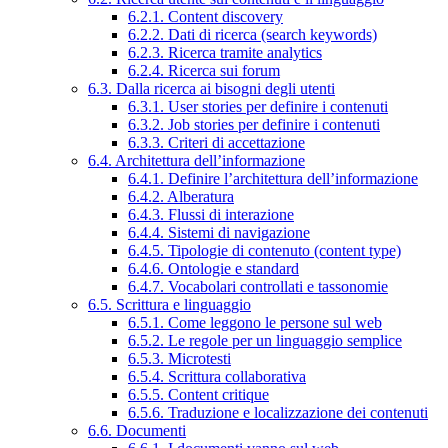
6.2.1. Content discovery
6.2.2. Dati di ricerca (search keywords)
6.2.3. Ricerca tramite analytics
6.2.4. Ricerca sui forum
6.3. Dalla ricerca ai bisogni degli utenti
6.3.1. User stories per definire i contenuti
6.3.2. Job stories per definire i contenuti
6.3.3. Criteri di accettazione
6.4. Architettura dell’informazione
6.4.1. Definire l’architettura dell’informazione
6.4.2. Alberatura
6.4.3. Flussi di interazione
6.4.4. Sistemi di navigazione
6.4.5. Tipologie di contenuto (content type)
6.4.6. Ontologie e standard
6.4.7. Vocabolari controllati e tassonomie
6.5. Scrittura e linguaggio
6.5.1. Come leggono le persone sul web
6.5.2. Le regole per un linguaggio semplice
6.5.3. Microtesti
6.5.4. Scrittura collaborativa
6.5.5. Content critique
6.5.6. Traduzione e localizzazione dei contenuti
6.6. Documenti