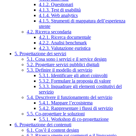
4.1.2. Questionari
4.1.3. Test di usabilità
4.1.4. Web analytics
4.1.5. Strumenti di mappatura dell’esperienza
utente
4.2. Ricerca secondaria
4.2.1. Ricerca documentale
4.2.2. Analisi benchmark
4.2.3. Valutazione euristica
5. Progettazione dei servizi
5.1. Cosa sono i servizi e il service design
5.2. Progettare servizi pubblici digitali
5.3. Definire il modello di servizio
5.3.1. Identificare gli attori coinvolti
5.3.2. Formulare la proposta di valore
5.3.3. Inquadrare gli elementi costitutivi del
servizio
5.4. Descrivere il funzionamento del servizio
5.4.1. Mappare l’ecosistema
5.4.2. Rappresentare i flussi di servizio
5.5. Co-progettare le soluzioni
5.5.1. Workshop di co-progettazione
6. Progettazione dei contenuti
6.1. Cos’è il content design
6.2. Ricerca utente sui contenuti e il linguaggio