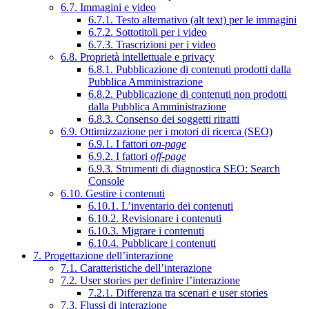
6.7. Immagini e video
6.7.1. Testo alternativo (alt text) per le immagini
6.7.2. Sottotitoli per i video
6.7.3. Trascrizioni per i video
6.8. Proprietà intellettuale e privacy
6.8.1. Pubblicazione di contenuti prodotti dalla
Pubblica Amministrazione
6.8.2. Pubblicazione di contenuti non prodotti
dalla Pubblica Amministrazione
6.8.3. Consenso dei soggetti ritratti
6.9. Ottimizzazione per i motori di ricerca (SEO)
6.9.1. I fattori
on-page
6.9.2. I fattori
off-page
6.9.3. Strumenti di diagnostica SEO: Search
Console
6.10. Gestire i contenuti
6.10.1. L’inventario dei contenuti
6.10.2. Revisionare i contenuti
6.10.3. Migrare i contenuti
6.10.4. Pubblicare i contenuti
7. Progettazione dell’interazione
7.1. Caratteristiche dell’interazione
7.2. User stories per definire l’interazione
7.2.1. Differenza tra scenari e user stories
7.3. Flussi di interazione