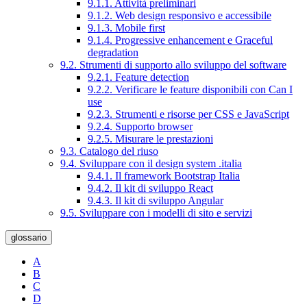
9.1.1. Attività preliminari
9.1.2. Web design responsivo e accessibile
9.1.3. Mobile first
9.1.4. Progressive enhancement e Graceful
degradation
9.2. Strumenti di supporto allo sviluppo del software
9.2.1. Feature detection
9.2.2. Verificare le feature disponibili con Can I
use
9.2.3. Strumenti e risorse per CSS e JavaScript
9.2.4. Supporto browser
9.2.5. Misurare le prestazioni
9.3. Catalogo del riuso
9.4. Sviluppare con il design system .italia
9.4.1. Il framework Bootstrap Italia
9.4.2. Il kit di sviluppo React
9.4.3. Il kit di sviluppo Angular
9.5. Sviluppare con i modelli di sito e servizi
glossario
A
B
C
D