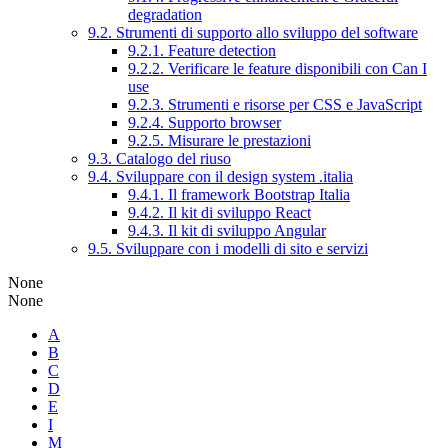
degradation
9.2. Strumenti di supporto allo sviluppo del software
9.2.1. Feature detection
9.2.2. Verificare le feature disponibili con Can I
use
9.2.3. Strumenti e risorse per CSS e JavaScript
9.2.4. Supporto browser
9.2.5. Misurare le prestazioni
9.3. Catalogo del riuso
9.4. Sviluppare con il design system .italia
9.4.1. Il framework Bootstrap Italia
9.4.2. Il kit di sviluppo React
9.4.3. Il kit di sviluppo Angular
9.5. Sviluppare con i modelli di sito e servizi
None
None
A
B
C
D
E
I
M