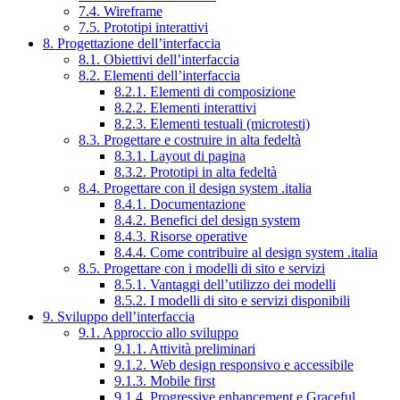
7.4. Wireframe
7.5. Prototipi interattivi
8. Progettazione dell’interfaccia
8.1. Obiettivi dell’interfaccia
8.2. Elementi dell’interfaccia
8.2.1. Elementi di composizione
8.2.2. Elementi interattivi
8.2.3. Elementi testuali (microtesti)
8.3. Progettare e costruire in alta fedeltà
8.3.1. Layout di pagina
8.3.2. Prototipi in alta fedeltà
8.4. Progettare con il design system .italia
8.4.1. Documentazione
8.4.2. Benefici del design system
8.4.3. Risorse operative
8.4.4. Come contribuire al design system .italia
8.5. Progettare con i modelli di sito e servizi
8.5.1. Vantaggi dell’utilizzo dei modelli
8.5.2. I modelli di sito e servizi disponibili
9. Sviluppo dell’interfaccia
9.1. Approccio allo sviluppo
9.1.1. Attività preliminari
9.1.2. Web design responsivo e accessibile
9.1.3. Mobile first
9.1.4. Progressive enhancement e Graceful