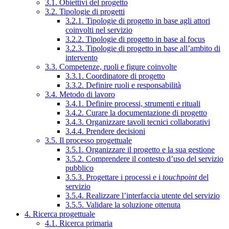
3.1. Obiettivi del progetto
3.2. Tipologie di progetti
3.2.1. Tipologie di progetto in base agli attori
coinvolti nel servizio
3.2.2. Tipologie di progetto in base al focus
3.2.3. Tipologie di progetto in base all’ambito di
intervento
3.3. Competenze, ruoli e figure coinvolte
3.3.1. Coordinatore di progetto
3.3.2. Definire ruoli e responsabilità
3.4. Metodo di lavoro
3.4.1. Definire processi, strumenti e rituali
3.4.2. Curare la documentazione di progetto
3.4.3. Organizzare tavoli tecnici collaborativi
3.4.4. Prendere decisioni
3.5. Il processo progettuale
3.5.1. Organizzare il progetto e la sua gestione
3.5.2. Comprendere il contesto d’uso del servizio
pubblico
3.5.3. Progettare i processi e i
touchpoint
del
servizio
3.5.4. Realizzare l’interfaccia utente del servizio
3.5.5. Validare la soluzione ottenuta
4. Ricerca progettuale
4.1. Ricerca primaria