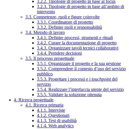
3.2.2. Tipologie di progetto in base al focus
3.2.3. Tipologie di progetto in base all’ambito di
intervento
3.3. Competenze, ruoli e figure coinvolte
3.3.1. Coordinatore di progetto
3.3.2. Definire ruoli e responsabilità
3.4. Metodo di lavoro
3.4.1. Definire processi, strumenti e rituali
3.4.2. Curare la documentazione di progetto
3.4.3. Organizzare tavoli tecnici collaborativi
3.4.4. Prendere decisioni
3.5. Il processo progettuale
3.5.1. Organizzare il progetto e la sua gestione
3.5.2. Comprendere il contesto d’uso del servizio
pubblico
3.5.3. Progettare i processi e i
touchpoint
del
servizio
3.5.4. Realizzare l’interfaccia utente del servizio
3.5.5. Validare la soluzione ottenuta
4. Ricerca progettuale
4.1. Ricerca primaria
4.1.1. Interviste
4.1.2. Questionari
4.1.3. Test di usabilità
4.1.4. Web analytics