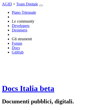
AGID
+
Team Digitale
Piano Triennale
Le community
Developers
Designers
Gli strumenti
Forum
Docs
GitHub
Docs Italia
beta
Documenti pubblici, digitali.