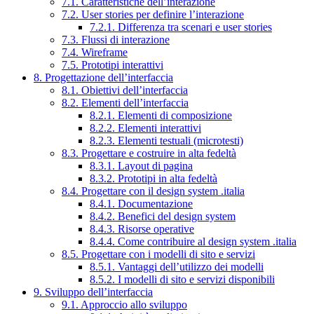
7.1. Caratteristiche dell’interazione
7.2. User stories per definire l’interazione
7.2.1. Differenza tra scenari e user stories
7.3. Flussi di interazione
7.4. Wireframe
7.5. Prototipi interattivi
8. Progettazione dell’interfaccia
8.1. Obiettivi dell’interfaccia
8.2. Elementi dell’interfaccia
8.2.1. Elementi di composizione
8.2.2. Elementi interattivi
8.2.3. Elementi testuali (microtesti)
8.3. Progettare e costruire in alta fedeltà
8.3.1. Layout di pagina
8.3.2. Prototipi in alta fedeltà
8.4. Progettare con il design system .italia
8.4.1. Documentazione
8.4.2. Benefici del design system
8.4.3. Risorse operative
8.4.4. Come contribuire al design system .italia
8.5. Progettare con i modelli di sito e servizi
8.5.1. Vantaggi dell’utilizzo dei modelli
8.5.2. I modelli di sito e servizi disponibili
9. Sviluppo dell’interfaccia
9.1. Approccio allo sviluppo