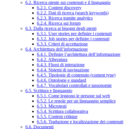
6.2. Ricerca utente sui contenuti e il linguaggio
6.2.1. Content discovery
6.2.2. Dati di ricerca (search keywords)
6.2.3. Ricerca tramite analytics
6.2.4. Ricerca sui forum
6.3. Dalla ricerca ai bisogni degli utenti
6.3.1. User stories per definire i contenuti
6.3.2. Job stories per definire i contenuti
6.3.3. Criteri di accettazione
6.4. Architettura dell’informazione
6.4.1. Definire l’architettura dell’informazione
6.4.2. Alberatura
6.4.3. Flussi di interazione
6.4.4. Sistemi di navigazione
6.4.5. Tipologie di contenuto (content type)
6.4.6. Ontologie e standard
6.4.7. Vocabolari controllati e tassonomie
6.5. Scrittura e linguaggio
6.5.1. Come leggono le persone sul web
6.5.2. Le regole per un linguaggio semplice
6.5.3. Microtesti
6.5.4. Scrittura collaborativa
6.5.5. Content critique
6.5.6. Traduzione e localizzazione dei contenuti
6.6. Documenti