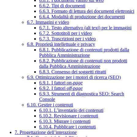
6.6.1. I documenti vanno sul web
6.6.2. Tipi di documenti
6.6.3. Formato di lettura dei documenti elettronici
6.6.4. Modalità di produzione dei documenti
6.7. Immagini e video
6.7.1. Testo alternativo (alt text) per le immagini
6.7.2. Sottotitoli per i video
6.7.3. Trascrizioni per i video
6.8. Proprietà intellettuale e privacy
6.8.1. Pubblicazione di contenuti prodotti dalla
Pubblica Amministrazione
6.8.2. Pubblicazione di contenuti non prodotti
dalla Pubblica Amministrazione
6.8.3. Consenso dei soggetti ritratti
6.9. Ottimizzazione per i motori di ricerca (SEO)
6.9.1. I fattori
on-page
6.9.2. I fattori
off-page
6.9.3. Strumenti di diagnostica SEO: Search
Console
6.10. Gestire i contenuti
6.10.1. L’inventario dei contenuti
6.10.2. Revisionare i contenuti
6.10.3. Migrare i contenuti
6.10.4. Pubblicare i contenuti
7. Progettazione dell’interazione