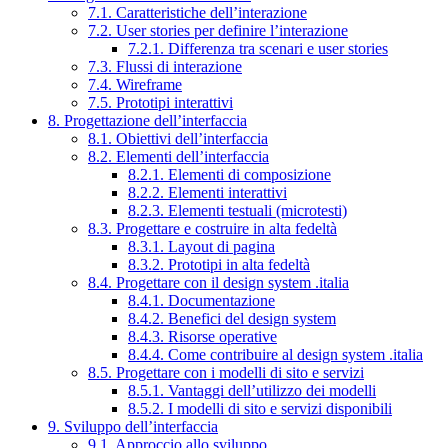
7.1. Caratteristiche dell’interazione
7.2. User stories per definire l’interazione
7.2.1. Differenza tra scenari e user stories
7.3. Flussi di interazione
7.4. Wireframe
7.5. Prototipi interattivi
8. Progettazione dell’interfaccia
8.1. Obiettivi dell’interfaccia
8.2. Elementi dell’interfaccia
8.2.1. Elementi di composizione
8.2.2. Elementi interattivi
8.2.3. Elementi testuali (microtesti)
8.3. Progettare e costruire in alta fedeltà
8.3.1. Layout di pagina
8.3.2. Prototipi in alta fedeltà
8.4. Progettare con il design system .italia
8.4.1. Documentazione
8.4.2. Benefici del design system
8.4.3. Risorse operative
8.4.4. Come contribuire al design system .italia
8.5. Progettare con i modelli di sito e servizi
8.5.1. Vantaggi dell’utilizzo dei modelli
8.5.2. I modelli di sito e servizi disponibili
9. Sviluppo dell’interfaccia
9.1. Approccio allo sviluppo