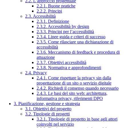
2.2. L’approccio progettuale
2.2.1. Buone pratiche
2.2.2. Principi
2.3. Accessibilità
2.3.1. Definizione
2.3.2. Accessibilità by design
2.3.3. Principi per l’accessibilità
2.3.4. Linee guida e criteri di successo
2.3.5. Come rilasciare una dichiarazione di
accessibilità
2.3.6. Meccanismo di feedback e procedura di
attuazione
2.3.7. Obiettivi accessibilità
2.3.8. Normativa e approfondimenti
2.4. Privacy
2.4.1. Come rispettare la privacy sin dalla
progettazione di un sito o servizio digitale
2.4.2. Richiedi il consenso quando necessario
2.4.3. Le basi del sito web: architettura,
informativa privacy, riferimenti DPO
3. Pianificazione, gestione e strategia
3.1. Obiettivi del progetto
3.2. Tipologie di progetti
3.2.1. Tipologie di progetto in base agli attori
coinvolti nel servizio