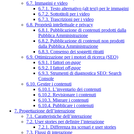
6.7. Immagini e video
6.7.1. Testo alternativo (alt text) per le immagini
6.7.2. Sottotitoli per i video
6.7.3. Trascrizioni per i video
6.8. Proprietà intellettuale e privacy
6.8.1. Pubblicazione di contenuti prodotti dalla
Pubblica Amministrazione
6.8.2. Pubblicazione di contenuti non prodotti
dalla Pubblica Amministrazione
6.8.3. Consenso dei soggetti ritratti
6.9. Ottimizzazione per i motori di ricerca (SEO)
6.9.1. I fattori
on-page
6.9.2. I fattori
off-page
6.9.3. Strumenti di diagnostica SEO: Search
Console
6.10. Gestire i contenuti
6.10.1. L’inventario dei contenuti
6.10.2. Revisionare i contenuti
6.10.3. Migrare i contenuti
6.10.4. Pubblicare i contenuti
7. Progettazione dell’interazione
7.1. Caratteristiche dell’interazione
7.2. User stories per definire l’interazione
7.2.1. Differenza tra scenari e user stories
7.3. Flussi di interazione