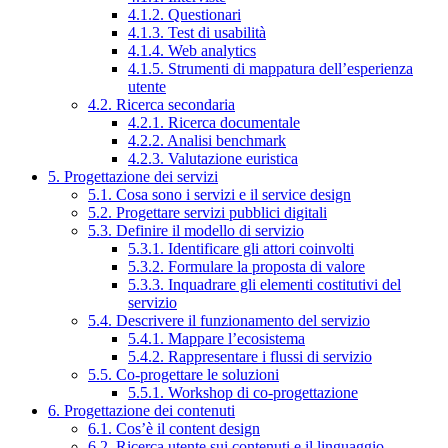
4.1.2. Questionari
4.1.3. Test di usabilità
4.1.4. Web analytics
4.1.5. Strumenti di mappatura dell’esperienza
utente
4.2. Ricerca secondaria
4.2.1. Ricerca documentale
4.2.2. Analisi benchmark
4.2.3. Valutazione euristica
5. Progettazione dei servizi
5.1. Cosa sono i servizi e il service design
5.2. Progettare servizi pubblici digitali
5.3. Definire il modello di servizio
5.3.1. Identificare gli attori coinvolti
5.3.2. Formulare la proposta di valore
5.3.3. Inquadrare gli elementi costitutivi del
servizio
5.4. Descrivere il funzionamento del servizio
5.4.1. Mappare l’ecosistema
5.4.2. Rappresentare i flussi di servizio
5.5. Co-progettare le soluzioni
5.5.1. Workshop di co-progettazione
6. Progettazione dei contenuti
6.1. Cos’è il content design
6.2. Ricerca utente sui contenuti e il linguaggio