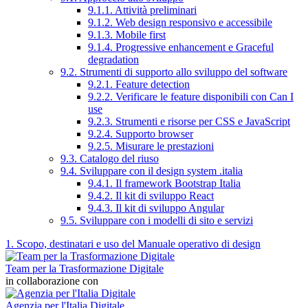
9.1.1. Attività preliminari
9.1.2. Web design responsivo e accessibile
9.1.3. Mobile first
9.1.4. Progressive enhancement e Graceful
degradation
9.2. Strumenti di supporto allo sviluppo del software
9.2.1. Feature detection
9.2.2. Verificare le feature disponibili con Can I
use
9.2.3. Strumenti e risorse per CSS e JavaScript
9.2.4. Supporto browser
9.2.5. Misurare le prestazioni
9.3. Catalogo del riuso
9.4. Sviluppare con il design system .italia
9.4.1. Il framework Bootstrap Italia
9.4.2. Il kit di sviluppo React
9.4.3. Il kit di sviluppo Angular
9.5. Sviluppare con i modelli di sito e servizi
1. Scopo, destinatari e uso del Manuale operativo di design
Team per la Trasformazione Digitale
in collaborazione con
Agenzia per l'Italia Digitale