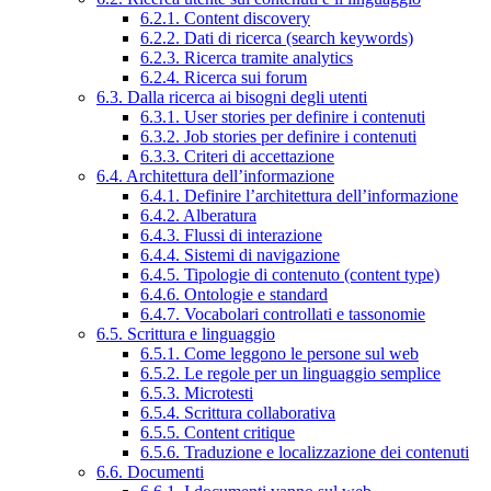
6.2.1. Content discovery
6.2.2. Dati di ricerca (search keywords)
6.2.3. Ricerca tramite analytics
6.2.4. Ricerca sui forum
6.3. Dalla ricerca ai bisogni degli utenti
6.3.1. User stories per definire i contenuti
6.3.2. Job stories per definire i contenuti
6.3.3. Criteri di accettazione
6.4. Architettura dell’informazione
6.4.1. Definire l’architettura dell’informazione
6.4.2. Alberatura
6.4.3. Flussi di interazione
6.4.4. Sistemi di navigazione
6.4.5. Tipologie di contenuto (content type)
6.4.6. Ontologie e standard
6.4.7. Vocabolari controllati e tassonomie
6.5. Scrittura e linguaggio
6.5.1. Come leggono le persone sul web
6.5.2. Le regole per un linguaggio semplice
6.5.3. Microtesti
6.5.4. Scrittura collaborativa
6.5.5. Content critique
6.5.6. Traduzione e localizzazione dei contenuti
6.6. Documenti