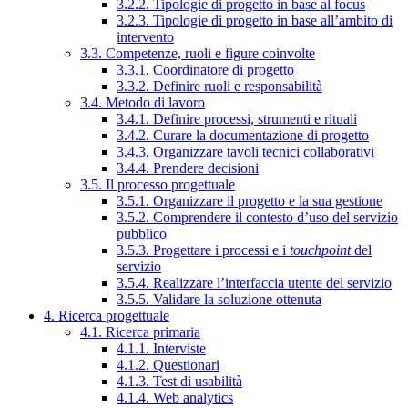
3.2.2. Tipologie di progetto in base al focus
3.2.3. Tipologie di progetto in base all’ambito di
intervento
3.3. Competenze, ruoli e figure coinvolte
3.3.1. Coordinatore di progetto
3.3.2. Definire ruoli e responsabilità
3.4. Metodo di lavoro
3.4.1. Definire processi, strumenti e rituali
3.4.2. Curare la documentazione di progetto
3.4.3. Organizzare tavoli tecnici collaborativi
3.4.4. Prendere decisioni
3.5. Il processo progettuale
3.5.1. Organizzare il progetto e la sua gestione
3.5.2. Comprendere il contesto d’uso del servizio
pubblico
3.5.3. Progettare i processi e i
touchpoint
del
servizio
3.5.4. Realizzare l’interfaccia utente del servizio
3.5.5. Validare la soluzione ottenuta
4. Ricerca progettuale
4.1. Ricerca primaria
4.1.1. Interviste
4.1.2. Questionari
4.1.3. Test di usabilità
4.1.4. Web analytics