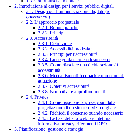
1.3. Contribuisci al manuale
2. Introduzione al design per i servizi pubblici digitali
2.1. Design per l’amministrazione digitale (
e-
government
)
2.2. L’approccio progettuale
2.2.1. Buone pratiche
2.2.2. Principi
2.3. Accessibilità
2.3.1. Definizione
2.3.2. Accessibilità by design
2.3.3. Principi per l’accessibilità
2.3.4. Linee guida e criteri di successo
2.3.5. Come rilasciare una dichiarazione di
accessibilità
2.3.6. Meccanismo di feedback e procedura di
attuazione
2.3.7. Obiettivi accessibilità
2.3.8. Normativa e approfondimenti
2.4. Privacy
2.4.1. Come rispettare la privacy sin dalla
progettazione di un sito o servizio digitale
2.4.2. Richiedi il consenso quando necessario
2.4.3. Le basi del sito web: architettura,
informativa privacy, riferimenti DPO
3. Pianificazione, gestione e strategia