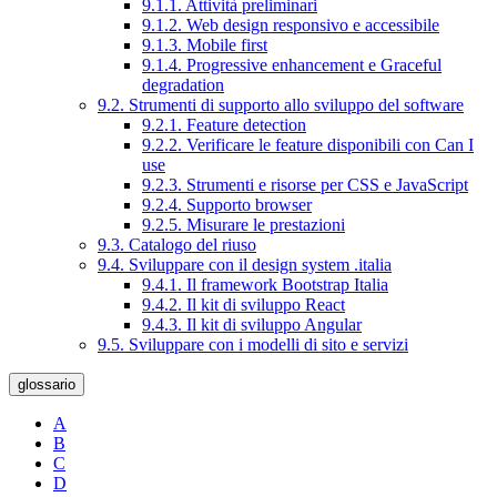
9.1.1. Attività preliminari
9.1.2. Web design responsivo e accessibile
9.1.3. Mobile first
9.1.4. Progressive enhancement e Graceful
degradation
9.2. Strumenti di supporto allo sviluppo del software
9.2.1. Feature detection
9.2.2. Verificare le feature disponibili con Can I
use
9.2.3. Strumenti e risorse per CSS e JavaScript
9.2.4. Supporto browser
9.2.5. Misurare le prestazioni
9.3. Catalogo del riuso
9.4. Sviluppare con il design system .italia
9.4.1. Il framework Bootstrap Italia
9.4.2. Il kit di sviluppo React
9.4.3. Il kit di sviluppo Angular
9.5. Sviluppare con i modelli di sito e servizi
glossario
A
B
C
D