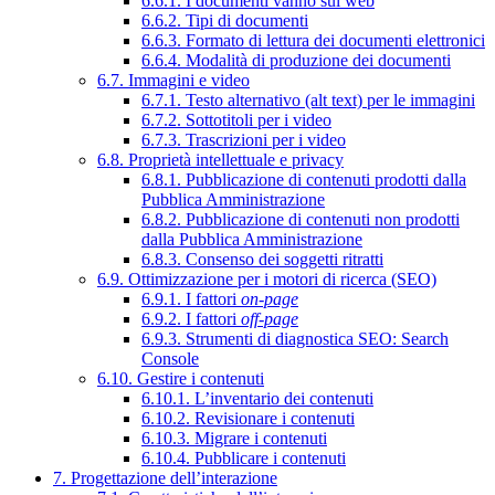
6.6.1. I documenti vanno sul web
6.6.2. Tipi di documenti
6.6.3. Formato di lettura dei documenti elettronici
6.6.4. Modalità di produzione dei documenti
6.7. Immagini e video
6.7.1. Testo alternativo (alt text) per le immagini
6.7.2. Sottotitoli per i video
6.7.3. Trascrizioni per i video
6.8. Proprietà intellettuale e privacy
6.8.1. Pubblicazione di contenuti prodotti dalla
Pubblica Amministrazione
6.8.2. Pubblicazione di contenuti non prodotti
dalla Pubblica Amministrazione
6.8.3. Consenso dei soggetti ritratti
6.9. Ottimizzazione per i motori di ricerca (SEO)
6.9.1. I fattori
on-page
6.9.2. I fattori
off-page
6.9.3. Strumenti di diagnostica SEO: Search
Console
6.10. Gestire i contenuti
6.10.1. L’inventario dei contenuti
6.10.2. Revisionare i contenuti
6.10.3. Migrare i contenuti
6.10.4. Pubblicare i contenuti
7. Progettazione dell’interazione