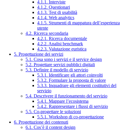
4.1.1. Interviste
4.1.2. Questionari
4.1.3. Test di usabilità
4.1.4. Web analytics
4.1.5. Strumenti di mappatura dell’esperienza
utente
4.2. Ricerca secondaria
4.2.1. Ricerca documentale
4.2.2. Analisi benchmark
4.2.3. Valutazione euristica
5. Progettazione dei servizi
5.1. Cosa sono i servizi e il service design
5.2. Progettare servizi pubblici digitali
5.3. Definire il modello di servizio
5.3.1. Identificare gli attori coinvolti
5.3.2. Formulare la proposta di valore
5.3.3. Inquadrare gli elementi costitutivi del
servizio
5.4. Descrivere il funzionamento del servizio
5.4.1. Mappare l’ecosistema
5.4.2. Rappresentare i flussi di servizio
5.5. Co-progettare le soluzioni
5.5.1. Workshop di co-progettazione
6. Progettazione dei contenuti
6.1. Cos’è il content design