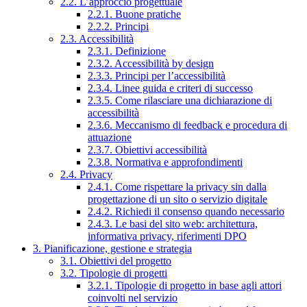
2.2. L’approccio progettuale
2.2.1. Buone pratiche
2.2.2. Principi
2.3. Accessibilità
2.3.1. Definizione
2.3.2. Accessibilità by design
2.3.3. Principi per l’accessibilità
2.3.4. Linee guida e criteri di successo
2.3.5. Come rilasciare una dichiarazione di
accessibilità
2.3.6. Meccanismo di feedback e procedura di
attuazione
2.3.7. Obiettivi accessibilità
2.3.8. Normativa e approfondimenti
2.4. Privacy
2.4.1. Come rispettare la privacy sin dalla
progettazione di un sito o servizio digitale
2.4.2. Richiedi il consenso quando necessario
2.4.3. Le basi del sito web: architettura,
informativa privacy, riferimenti DPO
3. Pianificazione, gestione e strategia
3.1. Obiettivi del progetto
3.2. Tipologie di progetti
3.2.1. Tipologie di progetto in base agli attori
coinvolti nel servizio