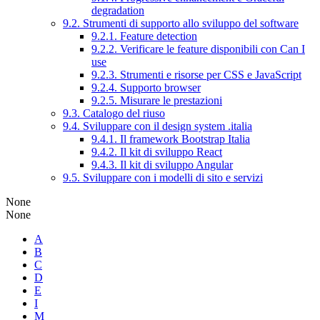
degradation
9.2. Strumenti di supporto allo sviluppo del software
9.2.1. Feature detection
9.2.2. Verificare le feature disponibili con Can I
use
9.2.3. Strumenti e risorse per CSS e JavaScript
9.2.4. Supporto browser
9.2.5. Misurare le prestazioni
9.3. Catalogo del riuso
9.4. Sviluppare con il design system .italia
9.4.1. Il framework Bootstrap Italia
9.4.2. Il kit di sviluppo React
9.4.3. Il kit di sviluppo Angular
9.5. Sviluppare con i modelli di sito e servizi
None
None
A
B
C
D
E
I
M