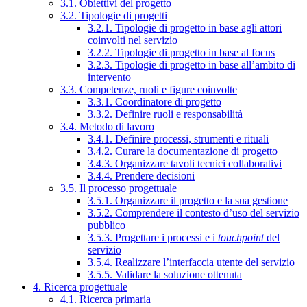
3.1. Obiettivi del progetto
3.2. Tipologie di progetti
3.2.1. Tipologie di progetto in base agli attori
coinvolti nel servizio
3.2.2. Tipologie di progetto in base al focus
3.2.3. Tipologie di progetto in base all’ambito di
intervento
3.3. Competenze, ruoli e figure coinvolte
3.3.1. Coordinatore di progetto
3.3.2. Definire ruoli e responsabilità
3.4. Metodo di lavoro
3.4.1. Definire processi, strumenti e rituali
3.4.2. Curare la documentazione di progetto
3.4.3. Organizzare tavoli tecnici collaborativi
3.4.4. Prendere decisioni
3.5. Il processo progettuale
3.5.1. Organizzare il progetto e la sua gestione
3.5.2. Comprendere il contesto d’uso del servizio
pubblico
3.5.3. Progettare i processi e i
touchpoint
del
servizio
3.5.4. Realizzare l’interfaccia utente del servizio
3.5.5. Validare la soluzione ottenuta
4. Ricerca progettuale
4.1. Ricerca primaria