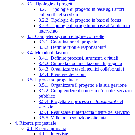
3.2. Tipologie di progetti
3.2.1. Tipologie di progetto in base agli attori
coinvolti nel servizio
3.2.2. Tipologie di progetto in base al focus
3.2.3. Tipologie di progetto in base all’ambito di
intervento
3.3. Competenze, ruoli e figure coinvolte
3.3.1. Coordinatore di progetto
3.3.2. Definire ruoli e responsabilità
3.4. Metodo di lavoro
3.4.1. Definire processi, strumenti e rituali
3.4.2. Curare la documentazione di progetto
3.4.3. Organizzare tavoli tecnici collaborativi
3.4.4. Prendere decisioni
3.5. Il processo progettuale
3.5.1. Organizzare il progetto e la sua gestione
3.5.2. Comprendere il contesto d’uso del servizio
pubblico
3.5.3. Progettare i processi e i
touchpoint
del
servizio
3.5.4. Realizzare l’interfaccia utente del servizio
3.5.5. Validare la soluzione ottenuta
4. Ricerca progettuale
4.1. Ricerca primaria
4.1.1. Interviste