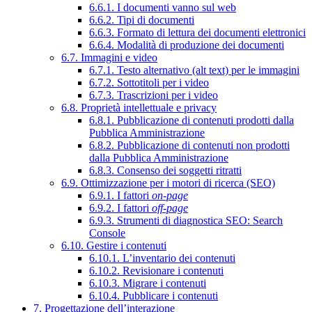
6.6.1. I documenti vanno sul web
6.6.2. Tipi di documenti
6.6.3. Formato di lettura dei documenti elettronici
6.6.4. Modalità di produzione dei documenti
6.7. Immagini e video
6.7.1. Testo alternativo (alt text) per le immagini
6.7.2. Sottotitoli per i video
6.7.3. Trascrizioni per i video
6.8. Proprietà intellettuale e privacy
6.8.1. Pubblicazione di contenuti prodotti dalla
Pubblica Amministrazione
6.8.2. Pubblicazione di contenuti non prodotti
dalla Pubblica Amministrazione
6.8.3. Consenso dei soggetti ritratti
6.9. Ottimizzazione per i motori di ricerca (SEO)
6.9.1. I fattori
on-page
6.9.2. I fattori
off-page
6.9.3. Strumenti di diagnostica SEO: Search
Console
6.10. Gestire i contenuti
6.10.1. L’inventario dei contenuti
6.10.2. Revisionare i contenuti
6.10.3. Migrare i contenuti
6.10.4. Pubblicare i contenuti
7. Progettazione dell’interazione