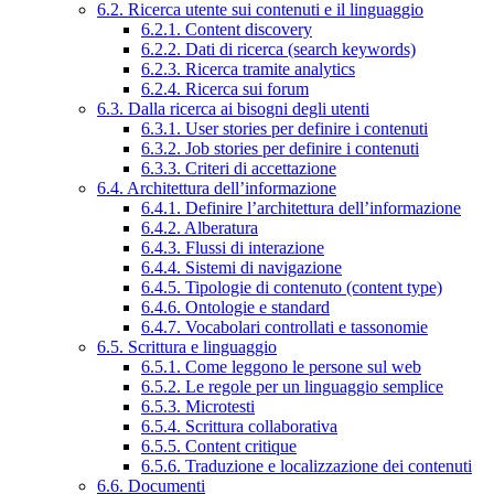
6.2. Ricerca utente sui contenuti e il linguaggio
6.2.1. Content discovery
6.2.2. Dati di ricerca (search keywords)
6.2.3. Ricerca tramite analytics
6.2.4. Ricerca sui forum
6.3. Dalla ricerca ai bisogni degli utenti
6.3.1. User stories per definire i contenuti
6.3.2. Job stories per definire i contenuti
6.3.3. Criteri di accettazione
6.4. Architettura dell’informazione
6.4.1. Definire l’architettura dell’informazione
6.4.2. Alberatura
6.4.3. Flussi di interazione
6.4.4. Sistemi di navigazione
6.4.5. Tipologie di contenuto (content type)
6.4.6. Ontologie e standard
6.4.7. Vocabolari controllati e tassonomie
6.5. Scrittura e linguaggio
6.5.1. Come leggono le persone sul web
6.5.2. Le regole per un linguaggio semplice
6.5.3. Microtesti
6.5.4. Scrittura collaborativa
6.5.5. Content critique
6.5.6. Traduzione e localizzazione dei contenuti
6.6. Documenti