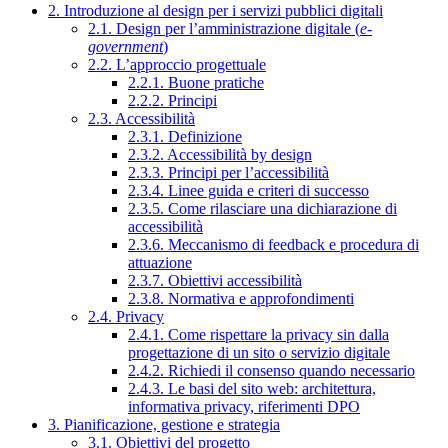
2. Introduzione al design per i servizi pubblici digitali
2.1. Design per l’amministrazione digitale (
e-
government
)
2.2. L’approccio progettuale
2.2.1. Buone pratiche
2.2.2. Principi
2.3. Accessibilità
2.3.1. Definizione
2.3.2. Accessibilità by design
2.3.3. Principi per l’accessibilità
2.3.4. Linee guida e criteri di successo
2.3.5. Come rilasciare una dichiarazione di
accessibilità
2.3.6. Meccanismo di feedback e procedura di
attuazione
2.3.7. Obiettivi accessibilità
2.3.8. Normativa e approfondimenti
2.4. Privacy
2.4.1. Come rispettare la privacy sin dalla
progettazione di un sito o servizio digitale
2.4.2. Richiedi il consenso quando necessario
2.4.3. Le basi del sito web: architettura,
informativa privacy, riferimenti DPO
3. Pianificazione, gestione e strategia
3.1. Obiettivi del progetto