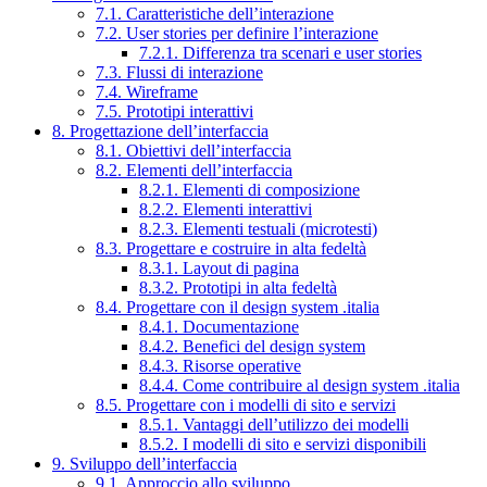
7.1. Caratteristiche dell’interazione
7.2. User stories per definire l’interazione
7.2.1. Differenza tra scenari e user stories
7.3. Flussi di interazione
7.4. Wireframe
7.5. Prototipi interattivi
8. Progettazione dell’interfaccia
8.1. Obiettivi dell’interfaccia
8.2. Elementi dell’interfaccia
8.2.1. Elementi di composizione
8.2.2. Elementi interattivi
8.2.3. Elementi testuali (microtesti)
8.3. Progettare e costruire in alta fedeltà
8.3.1. Layout di pagina
8.3.2. Prototipi in alta fedeltà
8.4. Progettare con il design system .italia
8.4.1. Documentazione
8.4.2. Benefici del design system
8.4.3. Risorse operative
8.4.4. Come contribuire al design system .italia
8.5. Progettare con i modelli di sito e servizi
8.5.1. Vantaggi dell’utilizzo dei modelli
8.5.2. I modelli di sito e servizi disponibili
9. Sviluppo dell’interfaccia
9.1. Approccio allo sviluppo