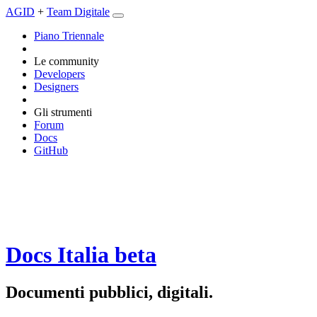
AGID
+
Team Digitale
Piano Triennale
Le community
Developers
Designers
Gli strumenti
Forum
Docs
GitHub
Docs Italia
beta
Documenti pubblici, digitali.