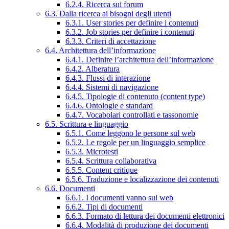
6.2.4. Ricerca sui forum
6.3. Dalla ricerca ai bisogni degli utenti
6.3.1. User stories per definire i contenuti
6.3.2. Job stories per definire i contenuti
6.3.3. Criteri di accettazione
6.4. Architettura dell’informazione
6.4.1. Definire l’architettura dell’informazione
6.4.2. Alberatura
6.4.3. Flussi di interazione
6.4.4. Sistemi di navigazione
6.4.5. Tipologie di contenuto (content type)
6.4.6. Ontologie e standard
6.4.7. Vocabolari controllati e tassonomie
6.5. Scrittura e linguaggio
6.5.1. Come leggono le persone sul web
6.5.2. Le regole per un linguaggio semplice
6.5.3. Microtesti
6.5.4. Scrittura collaborativa
6.5.5. Content critique
6.5.6. Traduzione e localizzazione dei contenuti
6.6. Documenti
6.6.1. I documenti vanno sul web
6.6.2. Tipi di documenti
6.6.3. Formato di lettura dei documenti elettronici
6.6.4. Modalità di produzione dei documenti