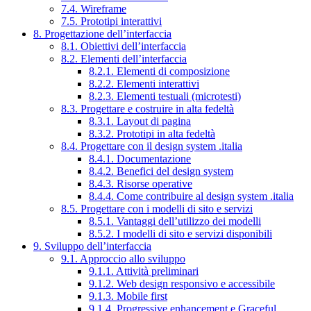
7.4. Wireframe
7.5. Prototipi interattivi
8. Progettazione dell’interfaccia
8.1. Obiettivi dell’interfaccia
8.2. Elementi dell’interfaccia
8.2.1. Elementi di composizione
8.2.2. Elementi interattivi
8.2.3. Elementi testuali (microtesti)
8.3. Progettare e costruire in alta fedeltà
8.3.1. Layout di pagina
8.3.2. Prototipi in alta fedeltà
8.4. Progettare con il design system .italia
8.4.1. Documentazione
8.4.2. Benefici del design system
8.4.3. Risorse operative
8.4.4. Come contribuire al design system .italia
8.5. Progettare con i modelli di sito e servizi
8.5.1. Vantaggi dell’utilizzo dei modelli
8.5.2. I modelli di sito e servizi disponibili
9. Sviluppo dell’interfaccia
9.1. Approccio allo sviluppo
9.1.1. Attività preliminari
9.1.2. Web design responsivo e accessibile
9.1.3. Mobile first
9.1.4. Progressive enhancement e Graceful