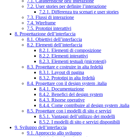
7.1. Caratteristiche dell’interazione
7.2. User stories per definire l’interazione
7.2.1. Differenza tra scenari e user stories
7.3. Flussi di interazione
7.4. Wireframe
7.5. Prototipi interattivi
8. Progettazione dell’interfaccia
8.1. Obiettivi dell’interfaccia
8.2. Elementi dell’interfaccia
8.2.1. Elementi di composizione
8.2.2. Elementi interattivi
8.2.3. Elementi testuali (microtesti)
8.3. Progettare e costruire in alta fedeltà
8.3.1. Layout di pagina
8.3.2. Prototipi in alta fedeltà
8.4. Progettare con il design system .italia
8.4.1. Documentazione
8.4.2. Benefici del design system
8.4.3. Risorse operative
8.4.4. Come contribuire al design system .italia
8.5. Progettare con i modelli di sito e servizi
8.5.1. Vantaggi dell’utilizzo dei modelli
8.5.2. I modelli di sito e servizi disponibili
9. Sviluppo dell’interfaccia
9.1. Approccio allo sviluppo