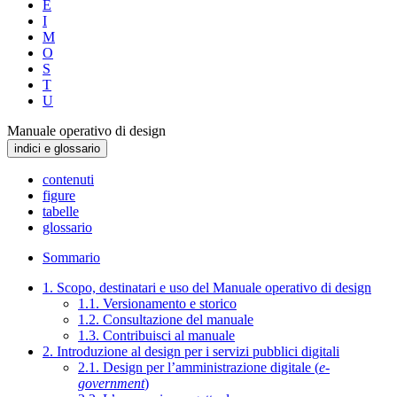
E
I
M
O
S
T
U
Manuale operativo di design
indici e glossario
contenuti
figure
tabelle
glossario
Sommario
1. Scopo, destinatari e uso del Manuale operativo di design
1.1. Versionamento e storico
1.2. Consultazione del manuale
1.3. Contribuisci al manuale
2. Introduzione al design per i servizi pubblici digitali
2.1. Design per l’amministrazione digitale (
e-
government
)