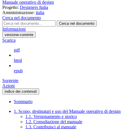
Manuale operativo di design
Progetto:
Designers Italia
Amministrazione:
italia
Cerca nel documento
Cerca nel documento
Informazioni
versione-corrente
Scarica
pdf
html
epub
Sorgente
Azioni
indice dei contenuti
Sommario
1. Scopo, destinatari e uso del Manuale operativo di design
1.1. Versionamento e storico
1.2. Consultazione del manuale
1.3. Contribuisci al manuale