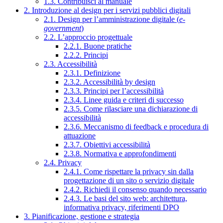
1.3. Contribuisci al manuale
2. Introduzione al design per i servizi pubblici digitali
2.1. Design per l’amministrazione digitale (
e-
government
)
2.2. L’approccio progettuale
2.2.1. Buone pratiche
2.2.2. Principi
2.3. Accessibilità
2.3.1. Definizione
2.3.2. Accessibilità by design
2.3.3. Principi per l’accessibilità
2.3.4. Linee guida e criteri di successo
2.3.5. Come rilasciare una dichiarazione di
accessibilità
2.3.6. Meccanismo di feedback e procedura di
attuazione
2.3.7. Obiettivi accessibilità
2.3.8. Normativa e approfondimenti
2.4. Privacy
2.4.1. Come rispettare la privacy sin dalla
progettazione di un sito o servizio digitale
2.4.2. Richiedi il consenso quando necessario
2.4.3. Le basi del sito web: architettura,
informativa privacy, riferimenti DPO
3. Pianificazione, gestione e strategia