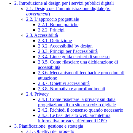
2. Introduzione al design per i servizi pubblici digitali
2.1. Design per l’amministrazione digitale (
e-
government
)
2.2. L’approccio progettuale
2.2.1. Buone pratiche
2.2.2. Principi
2.3. Accessibilità
2.3.1. Definizione
2.3.2. Accessibilità by design
2.3.3. Principi per l’accessibilità
2.3.4. Linee guida e criteri di successo
2.3.5. Come rilasciare una dichiarazione di
accessibilità
2.3.6. Meccanismo di feedback e procedura di
attuazione
2.3.7. Obiettivi accessibilità
2.3.8. Normativa e approfondimenti
2.4. Privacy
2.4.1. Come rispettare la privacy sin dalla
progettazione di un sito o servizio digitale
2.4.2. Richiedi il consenso quando necessario
2.4.3. Le basi del sito web: architettura,
informativa privacy, riferimenti DPO
3. Pianificazione, gestione e strategia
3.1. Obiettivi del progetto