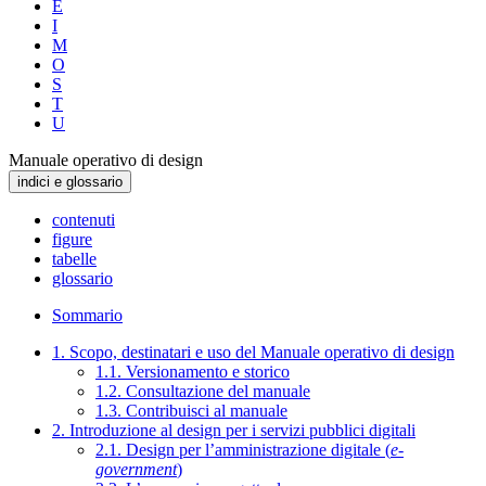
E
I
M
O
S
T
U
Manuale operativo di design
indici e glossario
contenuti
figure
tabelle
glossario
Sommario
1. Scopo, destinatari e uso del Manuale operativo di design
1.1. Versionamento e storico
1.2. Consultazione del manuale
1.3. Contribuisci al manuale
2. Introduzione al design per i servizi pubblici digitali
2.1. Design per l’amministrazione digitale (
e-
government
)