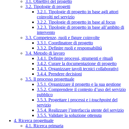
3.1. Obiettivi del progetto
3.2. Tipologie di progetti
3.2.1. Tipologie di progetto in base agli attori
coinvolti nel servizio
3.2.2. Tipologie di progetto in base al focus
3.2.3. Tipologie di progetto in base all’ambito di
intervento
3.3. Competenze, ruoli e figure coinvolte
3.3.1. Coordinatore di progetto
3.3.2. Definire ruoli e responsabilità
3.4. Metodo di lavoro
3.4.1. Definire processi, strumenti e rituali
3.4.2. Curare la documentazione di progetto
3.4.3. Organizzare tavoli tecnici collaborativi
3.4.4. Prendere decisioni
3.5. Il processo progettuale
3.5.1. Organizzare il progetto e la sua gestione
3.5.2. Comprendere il contesto d’uso del servizio
pubblico
3.5.3. Progettare i processi e i
touchpoint
del
servizio
3.5.4. Realizzare l’interfaccia utente del servizio
3.5.5. Validare la soluzione ottenuta
4. Ricerca progettuale
4.1. Ricerca primaria