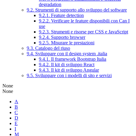
degradation
9.2. Strumenti di supporto allo sviluppo del software
9.2.1. Feature detection
9.2.2. Verificare le feature disponibili con Can I
use
9.2.3. Strumenti e risorse per CSS e JavaScript
9.2.4. Supporto browser
9.2.5. Misurare le prestazioni
9.3. Catalogo del riuso
9.4. Sviluppare con il design system .italia
9.4.1. Il framework Bootstrap Italia
9.4.2. Il kit di sviluppo React
9.4.3. Il kit di sviluppo Angular
9.5. Sviluppare con i modelli di sito e servizi
None
None
A
B
C
D
E
I
M