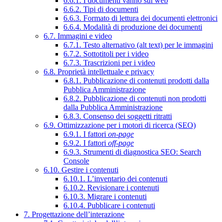
6.6.1. I documenti vanno sul web
6.6.2. Tipi di documenti
6.6.3. Formato di lettura dei documenti elettronici
6.6.4. Modalità di produzione dei documenti
6.7. Immagini e video
6.7.1. Testo alternativo (alt text) per le immagini
6.7.2. Sottotitoli per i video
6.7.3. Trascrizioni per i video
6.8. Proprietà intellettuale e privacy
6.8.1. Pubblicazione di contenuti prodotti dalla
Pubblica Amministrazione
6.8.2. Pubblicazione di contenuti non prodotti
dalla Pubblica Amministrazione
6.8.3. Consenso dei soggetti ritratti
6.9. Ottimizzazione per i motori di ricerca (SEO)
6.9.1. I fattori
on-page
6.9.2. I fattori
off-page
6.9.3. Strumenti di diagnostica SEO: Search
Console
6.10. Gestire i contenuti
6.10.1. L’inventario dei contenuti
6.10.2. Revisionare i contenuti
6.10.3. Migrare i contenuti
6.10.4. Pubblicare i contenuti
7. Progettazione dell’interazione