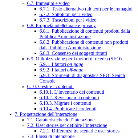
6.7. Immagini e video
6.7.1. Testo alternativo (alt text) per le immagini
6.7.2. Sottotitoli per i video
6.7.3. Trascrizioni per i video
6.8. Proprietà intellettuale e privacy
6.8.1. Pubblicazione di contenuti prodotti dalla
Pubblica Amministrazione
6.8.2. Pubblicazione di contenuti non prodotti
dalla Pubblica Amministrazione
6.8.3. Consenso dei soggetti ritratti
6.9. Ottimizzazione per i motori di ricerca (SEO)
6.9.1. I fattori
on-page
6.9.2. I fattori
off-page
6.9.3. Strumenti di diagnostica SEO: Search
Console
6.10. Gestire i contenuti
6.10.1. L’inventario dei contenuti
6.10.2. Revisionare i contenuti
6.10.3. Migrare i contenuti
6.10.4. Pubblicare i contenuti
7. Progettazione dell’interazione
7.1. Caratteristiche dell’interazione
7.2. User stories per definire l’interazione
7.2.1. Differenza tra scenari e user stories
7.3. Flussi di interazione