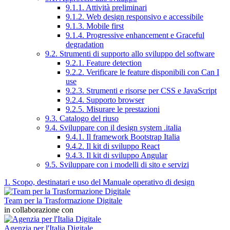
9.1.1. Attività preliminari
9.1.2. Web design responsivo e accessibile
9.1.3. Mobile first
9.1.4. Progressive enhancement e Graceful
degradation
9.2. Strumenti di supporto allo sviluppo del software
9.2.1. Feature detection
9.2.2. Verificare le feature disponibili con Can I
use
9.2.3. Strumenti e risorse per CSS e JavaScript
9.2.4. Supporto browser
9.2.5. Misurare le prestazioni
9.3. Catalogo del riuso
9.4. Sviluppare con il design system .italia
9.4.1. Il framework Bootstrap Italia
9.4.2. Il kit di sviluppo React
9.4.3. Il kit di sviluppo Angular
9.5. Sviluppare con i modelli di sito e servizi
1. Scopo, destinatari e uso del Manuale operativo di design
Team per la Trasformazione Digitale
in collaborazione con
Agenzia per l'Italia Digitale