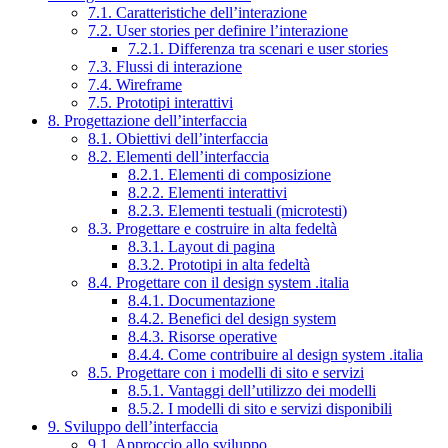
7.1. Caratteristiche dell’interazione
7.2. User stories per definire l’interazione
7.2.1. Differenza tra scenari e user stories
7.3. Flussi di interazione
7.4. Wireframe
7.5. Prototipi interattivi
8. Progettazione dell’interfaccia
8.1. Obiettivi dell’interfaccia
8.2. Elementi dell’interfaccia
8.2.1. Elementi di composizione
8.2.2. Elementi interattivi
8.2.3. Elementi testuali (microtesti)
8.3. Progettare e costruire in alta fedeltà
8.3.1. Layout di pagina
8.3.2. Prototipi in alta fedeltà
8.4. Progettare con il design system .italia
8.4.1. Documentazione
8.4.2. Benefici del design system
8.4.3. Risorse operative
8.4.4. Come contribuire al design system .italia
8.5. Progettare con i modelli di sito e servizi
8.5.1. Vantaggi dell’utilizzo dei modelli
8.5.2. I modelli di sito e servizi disponibili
9. Sviluppo dell’interfaccia
9.1. Approccio allo sviluppo