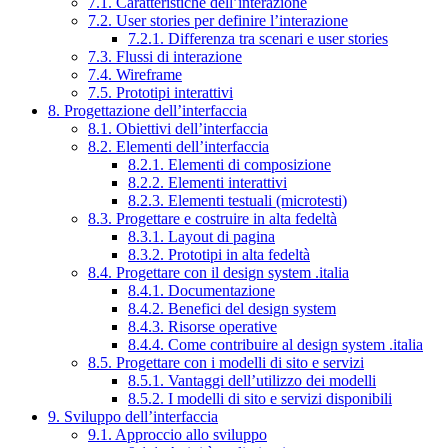
7.1. Caratteristiche dell’interazione
7.2. User stories per definire l’interazione
7.2.1. Differenza tra scenari e user stories
7.3. Flussi di interazione
7.4. Wireframe
7.5. Prototipi interattivi
8. Progettazione dell’interfaccia
8.1. Obiettivi dell’interfaccia
8.2. Elementi dell’interfaccia
8.2.1. Elementi di composizione
8.2.2. Elementi interattivi
8.2.3. Elementi testuali (microtesti)
8.3. Progettare e costruire in alta fedeltà
8.3.1. Layout di pagina
8.3.2. Prototipi in alta fedeltà
8.4. Progettare con il design system .italia
8.4.1. Documentazione
8.4.2. Benefici del design system
8.4.3. Risorse operative
8.4.4. Come contribuire al design system .italia
8.5. Progettare con i modelli di sito e servizi
8.5.1. Vantaggi dell’utilizzo dei modelli
8.5.2. I modelli di sito e servizi disponibili
9. Sviluppo dell’interfaccia
9.1. Approccio allo sviluppo