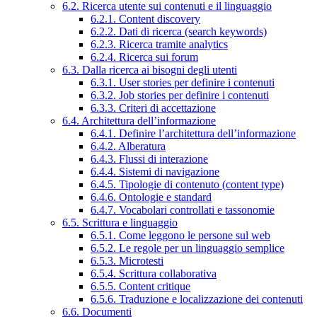
6.2. Ricerca utente sui contenuti e il linguaggio
6.2.1. Content discovery
6.2.2. Dati di ricerca (search keywords)
6.2.3. Ricerca tramite analytics
6.2.4. Ricerca sui forum
6.3. Dalla ricerca ai bisogni degli utenti
6.3.1. User stories per definire i contenuti
6.3.2. Job stories per definire i contenuti
6.3.3. Criteri di accettazione
6.4. Architettura dell’informazione
6.4.1. Definire l’architettura dell’informazione
6.4.2. Alberatura
6.4.3. Flussi di interazione
6.4.4. Sistemi di navigazione
6.4.5. Tipologie di contenuto (content type)
6.4.6. Ontologie e standard
6.4.7. Vocabolari controllati e tassonomie
6.5. Scrittura e linguaggio
6.5.1. Come leggono le persone sul web
6.5.2. Le regole per un linguaggio semplice
6.5.3. Microtesti
6.5.4. Scrittura collaborativa
6.5.5. Content critique
6.5.6. Traduzione e localizzazione dei contenuti
6.6. Documenti