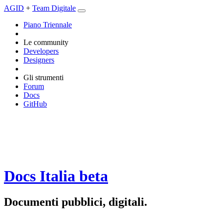
AGID
+
Team Digitale
Piano Triennale
Le community
Developers
Designers
Gli strumenti
Forum
Docs
GitHub
Docs Italia
beta
Documenti pubblici, digitali.