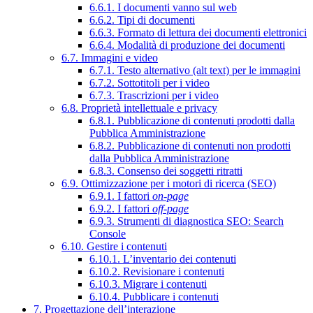
6.6.1. I documenti vanno sul web
6.6.2. Tipi di documenti
6.6.3. Formato di lettura dei documenti elettronici
6.6.4. Modalità di produzione dei documenti
6.7. Immagini e video
6.7.1. Testo alternativo (alt text) per le immagini
6.7.2. Sottotitoli per i video
6.7.3. Trascrizioni per i video
6.8. Proprietà intellettuale e privacy
6.8.1. Pubblicazione di contenuti prodotti dalla
Pubblica Amministrazione
6.8.2. Pubblicazione di contenuti non prodotti
dalla Pubblica Amministrazione
6.8.3. Consenso dei soggetti ritratti
6.9. Ottimizzazione per i motori di ricerca (SEO)
6.9.1. I fattori
on-page
6.9.2. I fattori
off-page
6.9.3. Strumenti di diagnostica SEO: Search
Console
6.10. Gestire i contenuti
6.10.1. L’inventario dei contenuti
6.10.2. Revisionare i contenuti
6.10.3. Migrare i contenuti
6.10.4. Pubblicare i contenuti
7. Progettazione dell’interazione