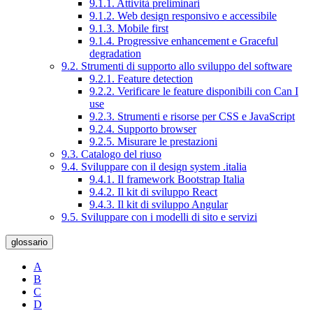
9.1.1. Attività preliminari
9.1.2. Web design responsivo e accessibile
9.1.3. Mobile first
9.1.4. Progressive enhancement e Graceful
degradation
9.2. Strumenti di supporto allo sviluppo del software
9.2.1. Feature detection
9.2.2. Verificare le feature disponibili con Can I
use
9.2.3. Strumenti e risorse per CSS e JavaScript
9.2.4. Supporto browser
9.2.5. Misurare le prestazioni
9.3. Catalogo del riuso
9.4. Sviluppare con il design system .italia
9.4.1. Il framework Bootstrap Italia
9.4.2. Il kit di sviluppo React
9.4.3. Il kit di sviluppo Angular
9.5. Sviluppare con i modelli di sito e servizi
glossario
A
B
C
D