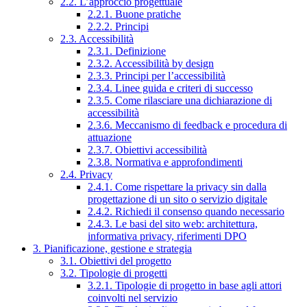
2.2. L’approccio progettuale
2.2.1. Buone pratiche
2.2.2. Principi
2.3. Accessibilità
2.3.1. Definizione
2.3.2. Accessibilità by design
2.3.3. Principi per l’accessibilità
2.3.4. Linee guida e criteri di successo
2.3.5. Come rilasciare una dichiarazione di
accessibilità
2.3.6. Meccanismo di feedback e procedura di
attuazione
2.3.7. Obiettivi accessibilità
2.3.8. Normativa e approfondimenti
2.4. Privacy
2.4.1. Come rispettare la privacy sin dalla
progettazione di un sito o servizio digitale
2.4.2. Richiedi il consenso quando necessario
2.4.3. Le basi del sito web: architettura,
informativa privacy, riferimenti DPO
3. Pianificazione, gestione e strategia
3.1. Obiettivi del progetto
3.2. Tipologie di progetti
3.2.1. Tipologie di progetto in base agli attori
coinvolti nel servizio