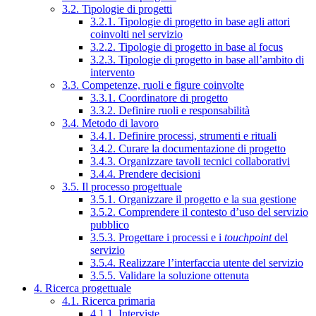
3.2. Tipologie di progetti
3.2.1. Tipologie di progetto in base agli attori
coinvolti nel servizio
3.2.2. Tipologie di progetto in base al focus
3.2.3. Tipologie di progetto in base all’ambito di
intervento
3.3. Competenze, ruoli e figure coinvolte
3.3.1. Coordinatore di progetto
3.3.2. Definire ruoli e responsabilità
3.4. Metodo di lavoro
3.4.1. Definire processi, strumenti e rituali
3.4.2. Curare la documentazione di progetto
3.4.3. Organizzare tavoli tecnici collaborativi
3.4.4. Prendere decisioni
3.5. Il processo progettuale
3.5.1. Organizzare il progetto e la sua gestione
3.5.2. Comprendere il contesto d’uso del servizio
pubblico
3.5.3. Progettare i processi e i
touchpoint
del
servizio
3.5.4. Realizzare l’interfaccia utente del servizio
3.5.5. Validare la soluzione ottenuta
4. Ricerca progettuale
4.1. Ricerca primaria
4.1.1. Interviste