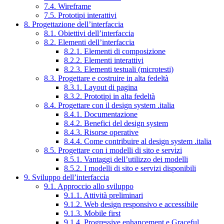
7.4. Wireframe
7.5. Prototipi interattivi
8. Progettazione dell’interfaccia
8.1. Obiettivi dell’interfaccia
8.2. Elementi dell’interfaccia
8.2.1. Elementi di composizione
8.2.2. Elementi interattivi
8.2.3. Elementi testuali (microtesti)
8.3. Progettare e costruire in alta fedeltà
8.3.1. Layout di pagina
8.3.2. Prototipi in alta fedeltà
8.4. Progettare con il design system .italia
8.4.1. Documentazione
8.4.2. Benefici del design system
8.4.3. Risorse operative
8.4.4. Come contribuire al design system .italia
8.5. Progettare con i modelli di sito e servizi
8.5.1. Vantaggi dell’utilizzo dei modelli
8.5.2. I modelli di sito e servizi disponibili
9. Sviluppo dell’interfaccia
9.1. Approccio allo sviluppo
9.1.1. Attività preliminari
9.1.2. Web design responsivo e accessibile
9.1.3. Mobile first
9.1.4. Progressive enhancement e Graceful