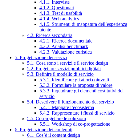
4.1.1. Interviste
4.1.2. Questionari
4.1.3. Test di usabilità
4.1.4. Web analytics
4.1.5. Strumenti di mappatura dell’esperienza
utente
4.2. Ricerca secondaria
4.2.1. Ricerca documentale
4.2.2. Analisi benchmark
4.2.3. Valutazione euristica
5. Progettazione dei servizi
5.1. Cosa sono i servizi e il service design
5.2. Progettare servizi pubblici digitali
5.3. Definire il modello di servizio
5.3.1. Identificare gli attori coinvolti
5.3.2. Formulare la proposta di valore
5.3.3. Inquadrare gli elementi costitutivi del
servizio
5.4. Descrivere il funzionamento del servizio
5.4.1. Mappare l’ecosistema
5.4.2. Rappresentare i flussi di servizio
5.5. Co-progettare le soluzioni
5.5.1. Workshop di co-progettazione
6. Progettazione dei contenuti
6.1. Cos’è il content design