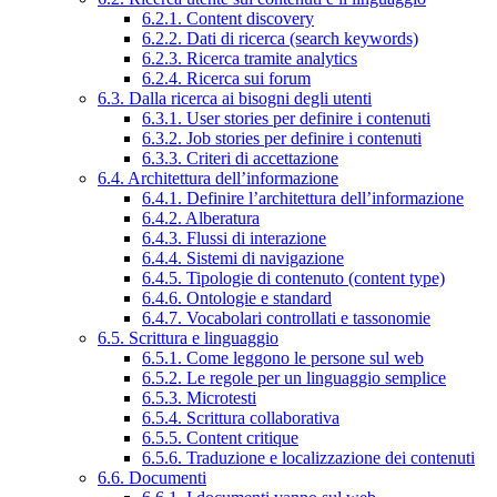
6.2.1. Content discovery
6.2.2. Dati di ricerca (search keywords)
6.2.3. Ricerca tramite analytics
6.2.4. Ricerca sui forum
6.3. Dalla ricerca ai bisogni degli utenti
6.3.1. User stories per definire i contenuti
6.3.2. Job stories per definire i contenuti
6.3.3. Criteri di accettazione
6.4. Architettura dell’informazione
6.4.1. Definire l’architettura dell’informazione
6.4.2. Alberatura
6.4.3. Flussi di interazione
6.4.4. Sistemi di navigazione
6.4.5. Tipologie di contenuto (content type)
6.4.6. Ontologie e standard
6.4.7. Vocabolari controllati e tassonomie
6.5. Scrittura e linguaggio
6.5.1. Come leggono le persone sul web
6.5.2. Le regole per un linguaggio semplice
6.5.3. Microtesti
6.5.4. Scrittura collaborativa
6.5.5. Content critique
6.5.6. Traduzione e localizzazione dei contenuti
6.6. Documenti