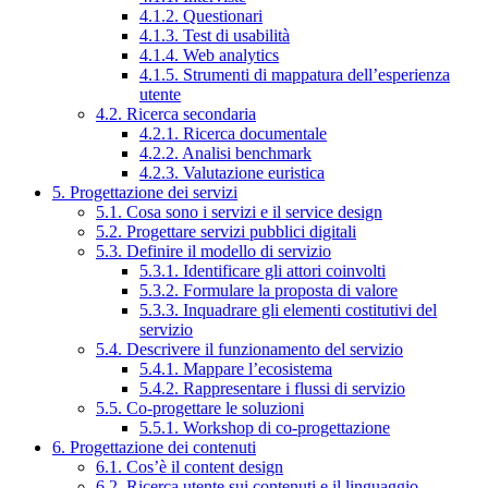
4.1.2. Questionari
4.1.3. Test di usabilità
4.1.4. Web analytics
4.1.5. Strumenti di mappatura dell’esperienza
utente
4.2. Ricerca secondaria
4.2.1. Ricerca documentale
4.2.2. Analisi benchmark
4.2.3. Valutazione euristica
5. Progettazione dei servizi
5.1. Cosa sono i servizi e il service design
5.2. Progettare servizi pubblici digitali
5.3. Definire il modello di servizio
5.3.1. Identificare gli attori coinvolti
5.3.2. Formulare la proposta di valore
5.3.3. Inquadrare gli elementi costitutivi del
servizio
5.4. Descrivere il funzionamento del servizio
5.4.1. Mappare l’ecosistema
5.4.2. Rappresentare i flussi di servizio
5.5. Co-progettare le soluzioni
5.5.1. Workshop di co-progettazione
6. Progettazione dei contenuti
6.1. Cos’è il content design
6.2. Ricerca utente sui contenuti e il linguaggio