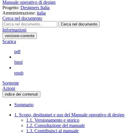
Manuale operativo di design
Progetto:
Designers Italia
Amministrazione:
italia
Cerca nel documento
Cerca nel documento
Informazioni
versione-corrente
Scarica
pdf
html
epub
Sorgente
Azioni
indice dei contenuti
Sommario
1. Scopo, destinatari e uso del Manuale operativo di design
1.1. Versionamento e storico
1.2. Consultazione del manuale
1.3. Contribuisci al manuale