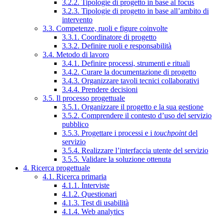
3.2.2. Tipologie di progetto in base al focus
3.2.3. Tipologie di progetto in base all’ambito di
intervento
3.3. Competenze, ruoli e figure coinvolte
3.3.1. Coordinatore di progetto
3.3.2. Definire ruoli e responsabilità
3.4. Metodo di lavoro
3.4.1. Definire processi, strumenti e rituali
3.4.2. Curare la documentazione di progetto
3.4.3. Organizzare tavoli tecnici collaborativi
3.4.4. Prendere decisioni
3.5. Il processo progettuale
3.5.1. Organizzare il progetto e la sua gestione
3.5.2. Comprendere il contesto d’uso del servizio
pubblico
3.5.3. Progettare i processi e i
touchpoint
del
servizio
3.5.4. Realizzare l’interfaccia utente del servizio
3.5.5. Validare la soluzione ottenuta
4. Ricerca progettuale
4.1. Ricerca primaria
4.1.1. Interviste
4.1.2. Questionari
4.1.3. Test di usabilità
4.1.4. Web analytics