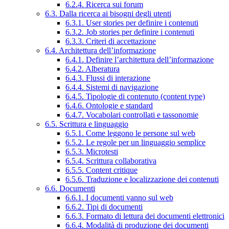
6.2.4. Ricerca sui forum
6.3. Dalla ricerca ai bisogni degli utenti
6.3.1. User stories per definire i contenuti
6.3.2. Job stories per definire i contenuti
6.3.3. Criteri di accettazione
6.4. Architettura dell’informazione
6.4.1. Definire l’architettura dell’informazione
6.4.2. Alberatura
6.4.3. Flussi di interazione
6.4.4. Sistemi di navigazione
6.4.5. Tipologie di contenuto (content type)
6.4.6. Ontologie e standard
6.4.7. Vocabolari controllati e tassonomie
6.5. Scrittura e linguaggio
6.5.1. Come leggono le persone sul web
6.5.2. Le regole per un linguaggio semplice
6.5.3. Microtesti
6.5.4. Scrittura collaborativa
6.5.5. Content critique
6.5.6. Traduzione e localizzazione dei contenuti
6.6. Documenti
6.6.1. I documenti vanno sul web
6.6.2. Tipi di documenti
6.6.3. Formato di lettura dei documenti elettronici
6.6.4. Modalità di produzione dei documenti