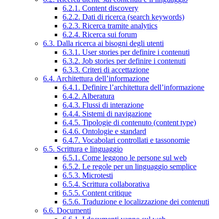
6.2.1. Content discovery
6.2.2. Dati di ricerca (search keywords)
6.2.3. Ricerca tramite analytics
6.2.4. Ricerca sui forum
6.3. Dalla ricerca ai bisogni degli utenti
6.3.1. User stories per definire i contenuti
6.3.2. Job stories per definire i contenuti
6.3.3. Criteri di accettazione
6.4. Architettura dell’informazione
6.4.1. Definire l’architettura dell’informazione
6.4.2. Alberatura
6.4.3. Flussi di interazione
6.4.4. Sistemi di navigazione
6.4.5. Tipologie di contenuto (content type)
6.4.6. Ontologie e standard
6.4.7. Vocabolari controllati e tassonomie
6.5. Scrittura e linguaggio
6.5.1. Come leggono le persone sul web
6.5.2. Le regole per un linguaggio semplice
6.5.3. Microtesti
6.5.4. Scrittura collaborativa
6.5.5. Content critique
6.5.6. Traduzione e localizzazione dei contenuti
6.6. Documenti