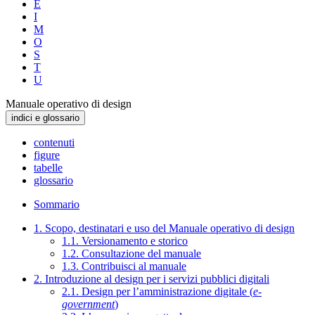
E
I
M
O
S
T
U
Manuale operativo di design
indici e glossario
contenuti
figure
tabelle
glossario
Sommario
1. Scopo, destinatari e uso del Manuale operativo di design
1.1. Versionamento e storico
1.2. Consultazione del manuale
1.3. Contribuisci al manuale
2. Introduzione al design per i servizi pubblici digitali
2.1. Design per l’amministrazione digitale (
e-
government
)