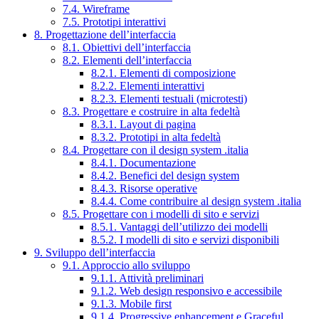
7.4. Wireframe
7.5. Prototipi interattivi
8. Progettazione dell’interfaccia
8.1. Obiettivi dell’interfaccia
8.2. Elementi dell’interfaccia
8.2.1. Elementi di composizione
8.2.2. Elementi interattivi
8.2.3. Elementi testuali (microtesti)
8.3. Progettare e costruire in alta fedeltà
8.3.1. Layout di pagina
8.3.2. Prototipi in alta fedeltà
8.4. Progettare con il design system .italia
8.4.1. Documentazione
8.4.2. Benefici del design system
8.4.3. Risorse operative
8.4.4. Come contribuire al design system .italia
8.5. Progettare con i modelli di sito e servizi
8.5.1. Vantaggi dell’utilizzo dei modelli
8.5.2. I modelli di sito e servizi disponibili
9. Sviluppo dell’interfaccia
9.1. Approccio allo sviluppo
9.1.1. Attività preliminari
9.1.2. Web design responsivo e accessibile
9.1.3. Mobile first
9.1.4. Progressive enhancement e Graceful