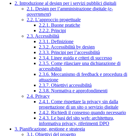
2. Introduzione al design per i servizi pubblici digitali
2.1. Design per l’amministrazione digitale (
e-
government
)
2.2. L’approccio progettuale
2.2.1. Buone pratiche
2.2.2. Principi
2.3. Accessibilità
2.3.1. Definizione
2.3.2. Accessibilità by design
2.3.3. Principi per l’accessibilità
2.3.4. Linee guida e criteri di successo
2.3.5. Come rilasciare una dichiarazione di
accessibilità
2.3.6. Meccanismo di feedback e procedura di
attuazione
2.3.7. Obiettivi accessibilità
2.3.8. Normativa e approfondimenti
2.4. Privacy
2.4.1. Come rispettare la privacy sin dalla
progettazione di un sito o servizio digitale
2.4.2. Richiedi il consenso quando necessario
2.4.3. Le basi del sito web: architettura,
informativa privacy, riferimenti DPO
3. Pianificazione, gestione e strategia
3.1. Obiettivi del progetto