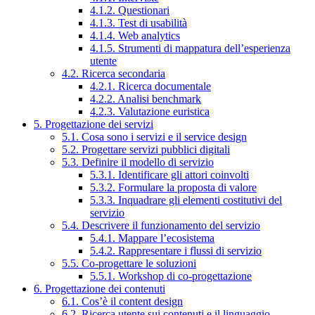
4.1.2. Questionari
4.1.3. Test di usabilità
4.1.4. Web analytics
4.1.5. Strumenti di mappatura dell’esperienza
utente
4.2. Ricerca secondaria
4.2.1. Ricerca documentale
4.2.2. Analisi benchmark
4.2.3. Valutazione euristica
5. Progettazione dei servizi
5.1. Cosa sono i servizi e il service design
5.2. Progettare servizi pubblici digitali
5.3. Definire il modello di servizio
5.3.1. Identificare gli attori coinvolti
5.3.2. Formulare la proposta di valore
5.3.3. Inquadrare gli elementi costitutivi del
servizio
5.4. Descrivere il funzionamento del servizio
5.4.1. Mappare l’ecosistema
5.4.2. Rappresentare i flussi di servizio
5.5. Co-progettare le soluzioni
5.5.1. Workshop di co-progettazione
6. Progettazione dei contenuti
6.1. Cos’è il content design
6.2. Ricerca utente sui contenuti e il linguaggio