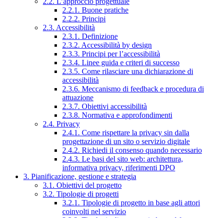
2.2. L’approccio progettuale
2.2.1. Buone pratiche
2.2.2. Principi
2.3. Accessibilità
2.3.1. Definizione
2.3.2. Accessibilità by design
2.3.3. Principi per l’accessibilità
2.3.4. Linee guida e criteri di successo
2.3.5. Come rilasciare una dichiarazione di
accessibilità
2.3.6. Meccanismo di feedback e procedura di
attuazione
2.3.7. Obiettivi accessibilità
2.3.8. Normativa e approfondimenti
2.4. Privacy
2.4.1. Come rispettare la privacy sin dalla
progettazione di un sito o servizio digitale
2.4.2. Richiedi il consenso quando necessario
2.4.3. Le basi del sito web: architettura,
informativa privacy, riferimenti DPO
3. Pianificazione, gestione e strategia
3.1. Obiettivi del progetto
3.2. Tipologie di progetti
3.2.1. Tipologie di progetto in base agli attori
coinvolti nel servizio