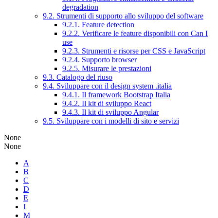
degradation
9.2. Strumenti di supporto allo sviluppo del software
9.2.1. Feature detection
9.2.2. Verificare le feature disponibili con Can I
use
9.2.3. Strumenti e risorse per CSS e JavaScript
9.2.4. Supporto browser
9.2.5. Misurare le prestazioni
9.3. Catalogo del riuso
9.4. Sviluppare con il design system .italia
9.4.1. Il framework Bootstrap Italia
9.4.2. Il kit di sviluppo React
9.4.3. Il kit di sviluppo Angular
9.5. Sviluppare con i modelli di sito e servizi
None
None
A
B
C
D
E
I
M