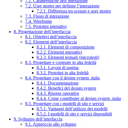
7.1. Caratteristiche dell’interazione
7.2. User stories per definire l’interazione
7.2.1. Differenza tra scenari e user stories
7.3. Flussi di interazione
7.4. Wireframe
7.5. Prototipi interattivi
8. Progettazione dell’interfaccia
8.1. Obiettivi dell’interfaccia
8.2. Elementi dell’interfaccia
8.2.1. Elementi di composizione
8.2.2. Elementi interattivi
8.2.3. Elementi testuali (microtesti)
8.3. Progettare e costruire in alta fedeltà
8.3.1. Layout di pagina
8.3.2. Prototipi in alta fedeltà
8.4. Progettare con il design system .italia
8.4.1. Documentazione
8.4.2. Benefici del design system
8.4.3. Risorse operative
8.4.4. Come contribuire al design system .italia
8.5. Progettare con i modelli di sito e servizi
8.5.1. Vantaggi dell’utilizzo dei modelli
8.5.2. I modelli di sito e servizi disponibili
9. Sviluppo dell’interfaccia
9.1. Approccio allo sviluppo