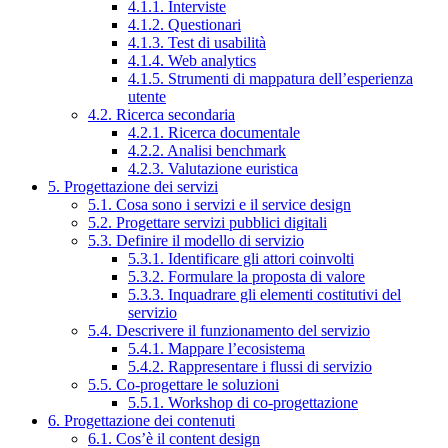
4.1.1. Interviste
4.1.2. Questionari
4.1.3. Test di usabilità
4.1.4. Web analytics
4.1.5. Strumenti di mappatura dell’esperienza
utente
4.2. Ricerca secondaria
4.2.1. Ricerca documentale
4.2.2. Analisi benchmark
4.2.3. Valutazione euristica
5. Progettazione dei servizi
5.1. Cosa sono i servizi e il service design
5.2. Progettare servizi pubblici digitali
5.3. Definire il modello di servizio
5.3.1. Identificare gli attori coinvolti
5.3.2. Formulare la proposta di valore
5.3.3. Inquadrare gli elementi costitutivi del
servizio
5.4. Descrivere il funzionamento del servizio
5.4.1. Mappare l’ecosistema
5.4.2. Rappresentare i flussi di servizio
5.5. Co-progettare le soluzioni
5.5.1. Workshop di co-progettazione
6. Progettazione dei contenuti
6.1. Cos’è il content design