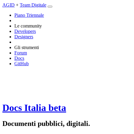
AGID
+
Team Digitale
Piano Triennale
Le community
Developers
Designers
Gli strumenti
Forum
Docs
GitHub
Docs Italia
beta
Documenti pubblici, digitali.