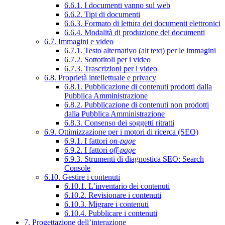
6.6.1. I documenti vanno sul web
6.6.2. Tipi di documenti
6.6.3. Formato di lettura dei documenti elettronici
6.6.4. Modalità di produzione dei documenti
6.7. Immagini e video
6.7.1. Testo alternativo (alt text) per le immagini
6.7.2. Sottotitoli per i video
6.7.3. Trascrizioni per i video
6.8. Proprietà intellettuale e privacy
6.8.1. Pubblicazione di contenuti prodotti dalla
Pubblica Amministrazione
6.8.2. Pubblicazione di contenuti non prodotti
dalla Pubblica Amministrazione
6.8.3. Consenso dei soggetti ritratti
6.9. Ottimizzazione per i motori di ricerca (SEO)
6.9.1. I fattori
on-page
6.9.2. I fattori
off-page
6.9.3. Strumenti di diagnostica SEO: Search
Console
6.10. Gestire i contenuti
6.10.1. L’inventario dei contenuti
6.10.2. Revisionare i contenuti
6.10.3. Migrare i contenuti
6.10.4. Pubblicare i contenuti
7. Progettazione dell’interazione