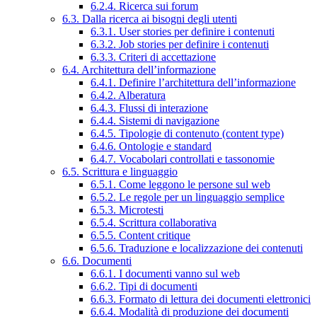
6.2.4. Ricerca sui forum
6.3. Dalla ricerca ai bisogni degli utenti
6.3.1. User stories per definire i contenuti
6.3.2. Job stories per definire i contenuti
6.3.3. Criteri di accettazione
6.4. Architettura dell’informazione
6.4.1. Definire l’architettura dell’informazione
6.4.2. Alberatura
6.4.3. Flussi di interazione
6.4.4. Sistemi di navigazione
6.4.5. Tipologie di contenuto (content type)
6.4.6. Ontologie e standard
6.4.7. Vocabolari controllati e tassonomie
6.5. Scrittura e linguaggio
6.5.1. Come leggono le persone sul web
6.5.2. Le regole per un linguaggio semplice
6.5.3. Microtesti
6.5.4. Scrittura collaborativa
6.5.5. Content critique
6.5.6. Traduzione e localizzazione dei contenuti
6.6. Documenti
6.6.1. I documenti vanno sul web
6.6.2. Tipi di documenti
6.6.3. Formato di lettura dei documenti elettronici
6.6.4. Modalità di produzione dei documenti