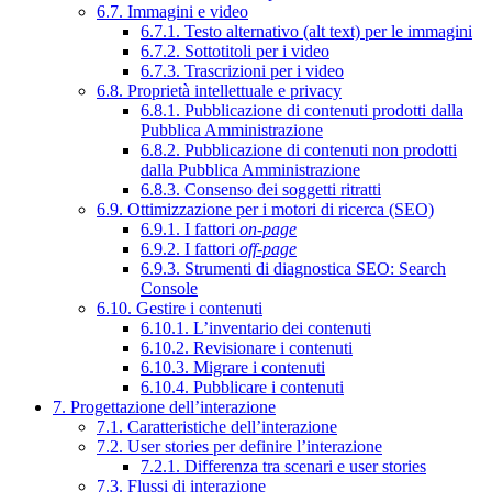
6.7. Immagini e video
6.7.1. Testo alternativo (alt text) per le immagini
6.7.2. Sottotitoli per i video
6.7.3. Trascrizioni per i video
6.8. Proprietà intellettuale e privacy
6.8.1. Pubblicazione di contenuti prodotti dalla
Pubblica Amministrazione
6.8.2. Pubblicazione di contenuti non prodotti
dalla Pubblica Amministrazione
6.8.3. Consenso dei soggetti ritratti
6.9. Ottimizzazione per i motori di ricerca (SEO)
6.9.1. I fattori
on-page
6.9.2. I fattori
off-page
6.9.3. Strumenti di diagnostica SEO: Search
Console
6.10. Gestire i contenuti
6.10.1. L’inventario dei contenuti
6.10.2. Revisionare i contenuti
6.10.3. Migrare i contenuti
6.10.4. Pubblicare i contenuti
7. Progettazione dell’interazione
7.1. Caratteristiche dell’interazione
7.2. User stories per definire l’interazione
7.2.1. Differenza tra scenari e user stories
7.3. Flussi di interazione