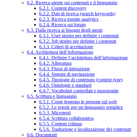
6.2. Ricerca utente sui contenuti e il linguaggio
6.2.1. Content discovery
6.2.2. Dati di ricerca (search keywords)
6.2.3. Ricerca tramite analytics
6.2.4. Ricerca sui forum
6.3. Dalla ricerca ai bisogni degli utenti
6.3.1. User stories per definire i contenuti
6.3.2. Job stories per definire i contenuti
6.3.3. Criteri di accettazione
6.4. Architettura dell’informazione
6.4.1. Definire l’architettura dell’informazione
6.4.2. Alberatura
6.4.3. Flussi di interazione
6.4.4. Sistemi di navigazione
6.4.5. Tipologie di contenuto (content type)
6.4.6. Ontologie e standard
6.4.7. Vocabolari controllati e tassonomie
6.5. Scrittura e linguaggio
6.5.1. Come leggono le persone sul web
6.5.2. Le regole per un linguaggio semplice
6.5.3. Microtesti
6.5.4. Scrittura collaborativa
6.5.5. Content critique
6.5.6. Traduzione e localizzazione dei contenuti
6.6. Documenti