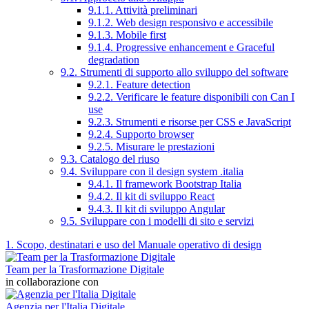
9.1.1. Attività preliminari
9.1.2. Web design responsivo e accessibile
9.1.3. Mobile first
9.1.4. Progressive enhancement e Graceful
degradation
9.2. Strumenti di supporto allo sviluppo del software
9.2.1. Feature detection
9.2.2. Verificare le feature disponibili con Can I
use
9.2.3. Strumenti e risorse per CSS e JavaScript
9.2.4. Supporto browser
9.2.5. Misurare le prestazioni
9.3. Catalogo del riuso
9.4. Sviluppare con il design system .italia
9.4.1. Il framework Bootstrap Italia
9.4.2. Il kit di sviluppo React
9.4.3. Il kit di sviluppo Angular
9.5. Sviluppare con i modelli di sito e servizi
1. Scopo, destinatari e uso del Manuale operativo di design
Team per la Trasformazione Digitale
in collaborazione con
Agenzia per l'Italia Digitale