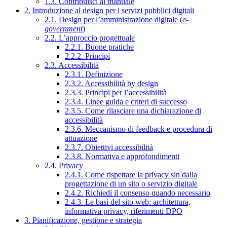
1.3. Contribuisci al manuale
2. Introduzione al design per i servizi pubblici digitali
2.1. Design per l’amministrazione digitale (
e-
government
)
2.2. L’approccio progettuale
2.2.1. Buone pratiche
2.2.2. Principi
2.3. Accessibilità
2.3.1. Definizione
2.3.2. Accessibilità by design
2.3.3. Principi per l’accessibilità
2.3.4. Linee guida e criteri di successo
2.3.5. Come rilasciare una dichiarazione di
accessibilità
2.3.6. Meccanismo di feedback e procedura di
attuazione
2.3.7. Obiettivi accessibilità
2.3.8. Normativa e approfondimenti
2.4. Privacy
2.4.1. Come rispettare la privacy sin dalla
progettazione di un sito o servizio digitale
2.4.2. Richiedi il consenso quando necessario
2.4.3. Le basi del sito web: architettura,
informativa privacy, riferimenti DPO
3. Pianificazione, gestione e strategia