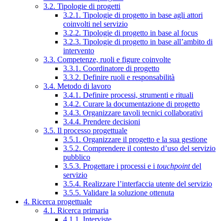
3.2. Tipologie di progetti
3.2.1. Tipologie di progetto in base agli attori
coinvolti nel servizio
3.2.2. Tipologie di progetto in base al focus
3.2.3. Tipologie di progetto in base all’ambito di
intervento
3.3. Competenze, ruoli e figure coinvolte
3.3.1. Coordinatore di progetto
3.3.2. Definire ruoli e responsabilità
3.4. Metodo di lavoro
3.4.1. Definire processi, strumenti e rituali
3.4.2. Curare la documentazione di progetto
3.4.3. Organizzare tavoli tecnici collaborativi
3.4.4. Prendere decisioni
3.5. Il processo progettuale
3.5.1. Organizzare il progetto e la sua gestione
3.5.2. Comprendere il contesto d’uso del servizio
pubblico
3.5.3. Progettare i processi e i
touchpoint
del
servizio
3.5.4. Realizzare l’interfaccia utente del servizio
3.5.5. Validare la soluzione ottenuta
4. Ricerca progettuale
4.1. Ricerca primaria
4.1.1. Interviste