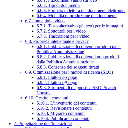
6.6.1. I documenti vanno sul web
6.6.2. Tipi di documenti
6.6.3. Formato di lettura dei documenti elettronici
6.6.4. Modalità di produzione dei documenti
6.7. Immagini e video
6.7.1. Testo alternativo (alt text) per le immagini
6.7.2. Sottotitoli per i video
6.7.3. Trascrizioni per i video
6.8. Proprietà intellettuale e privacy
6.8.1. Pubblicazione di contenuti prodotti dalla
Pubblica Amministrazione
6.8.2. Pubblicazione di contenuti non prodotti
dalla Pubblica Amministrazione
6.8.3. Consenso dei soggetti ritratti
6.9. Ottimizzazione per i motori di ricerca (SEO)
6.9.1. I fattori
on-page
6.9.2. I fattori
off-page
6.9.3. Strumenti di diagnostica SEO: Search
Console
6.10. Gestire i contenuti
6.10.1. L’inventario dei contenuti
6.10.2. Revisionare i contenuti
6.10.3. Migrare i contenuti
6.10.4. Pubblicare i contenuti
7. Progettazione dell’interazione