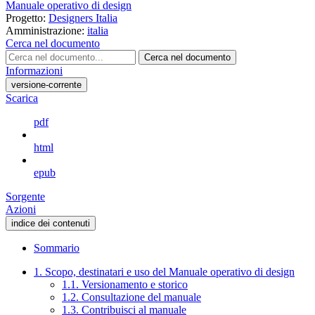
Manuale operativo di design
Progetto:
Designers Italia
Amministrazione:
italia
Cerca nel documento
Cerca nel documento
Informazioni
versione-corrente
Scarica
pdf
html
epub
Sorgente
Azioni
indice dei contenuti
Sommario
1. Scopo, destinatari e uso del Manuale operativo di design
1.1. Versionamento e storico
1.2. Consultazione del manuale
1.3. Contribuisci al manuale