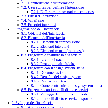
7.1. Caratteristiche dell’interazione
7.2. User stories per definire l’interazione
7.2.1. Differenza tra scenari e user stories
7.3. Flussi di interazione
7.4. Wireframe
7.5. Prototipi interattivi
8. Progettazione dell’interfaccia
8.1. Obiettivi dell’interfaccia
8.2. Elementi dell’interfaccia
8.2.1. Elementi di composizione
8.2.2. Elementi interattivi
8.2.3. Elementi testuali (microtesti)
8.3. Progettare e costruire in alta fedeltà
8.3.1. Layout di pagina
8.3.2. Prototipi in alta fedeltà
8.4. Progettare con il design system .italia
8.4.1. Documentazione
8.4.2. Benefici del design system
8.4.3. Risorse operative
8.4.4. Come contribuire al design system .italia
8.5. Progettare con i modelli di sito e servizi
8.5.1. Vantaggi dell’utilizzo dei modelli
8.5.2. I modelli di sito e servizi disponibili
9. Sviluppo dell’interfaccia
9.1. Approccio allo sviluppo