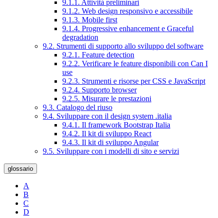
9.1.1. Attività preliminari
9.1.2. Web design responsivo e accessibile
9.1.3. Mobile first
9.1.4. Progressive enhancement e Graceful
degradation
9.2. Strumenti di supporto allo sviluppo del software
9.2.1. Feature detection
9.2.2. Verificare le feature disponibili con Can I
use
9.2.3. Strumenti e risorse per CSS e JavaScript
9.2.4. Supporto browser
9.2.5. Misurare le prestazioni
9.3. Catalogo del riuso
9.4. Sviluppare con il design system .italia
9.4.1. Il framework Bootstrap Italia
9.4.2. Il kit di sviluppo React
9.4.3. Il kit di sviluppo Angular
9.5. Sviluppare con i modelli di sito e servizi
glossario
A
B
C
D