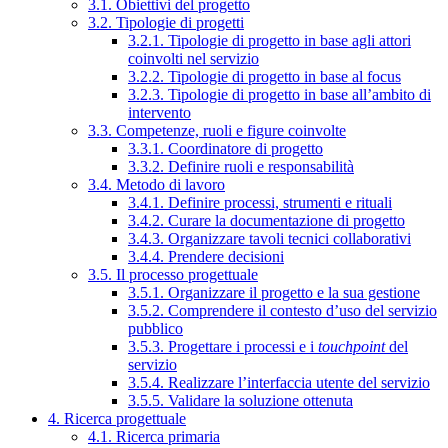
3.1. Obiettivi del progetto
3.2. Tipologie di progetti
3.2.1. Tipologie di progetto in base agli attori
coinvolti nel servizio
3.2.2. Tipologie di progetto in base al focus
3.2.3. Tipologie di progetto in base all’ambito di
intervento
3.3. Competenze, ruoli e figure coinvolte
3.3.1. Coordinatore di progetto
3.3.2. Definire ruoli e responsabilità
3.4. Metodo di lavoro
3.4.1. Definire processi, strumenti e rituali
3.4.2. Curare la documentazione di progetto
3.4.3. Organizzare tavoli tecnici collaborativi
3.4.4. Prendere decisioni
3.5. Il processo progettuale
3.5.1. Organizzare il progetto e la sua gestione
3.5.2. Comprendere il contesto d’uso del servizio
pubblico
3.5.3. Progettare i processi e i
touchpoint
del
servizio
3.5.4. Realizzare l’interfaccia utente del servizio
3.5.5. Validare la soluzione ottenuta
4. Ricerca progettuale
4.1. Ricerca primaria