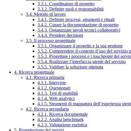
3.3.1. Coordinatore di progetto
3.3.2. Definire ruoli e responsabilità
3.4. Metodo di lavoro
3.4.1. Definire processi, strumenti e rituali
3.4.2. Curare la documentazione di progetto
3.4.3. Organizzare tavoli tecnici collaborativi
3.4.4. Prendere decisioni
3.5. Il processo progettuale
3.5.1. Organizzare il progetto e la sua gestione
3.5.2. Comprendere il contesto d’uso del servizio 
3.5.3. Progettare i processi e i
touchpoint
del servi
3.5.4. Realizzare l’interfaccia utente del servizio
3.5.5. Validare la soluzione ottenuta
4. Ricerca progettuale
4.1. Ricerca primaria
4.1.1. Interviste
4.1.2. Questionari
4.1.3. Test di usabilità
4.1.4. Web analytics
4.1.5. Strumenti di mappatura dell’esperienza uten
4.2. Ricerca secondaria
4.2.1. Ricerca documentale
4.2.2. Analisi benchmark
4.2.3. Valutazione euristica
5. Progettazione dei servizi