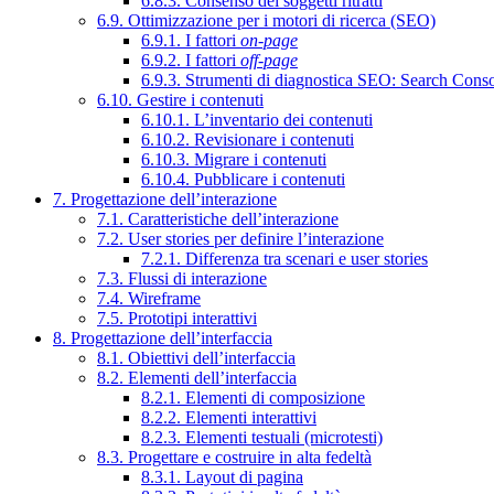
6.8.3. Consenso dei soggetti ritratti
6.9. Ottimizzazione per i motori di ricerca (SEO)
6.9.1. I fattori
on-page
6.9.2. I fattori
off-page
6.9.3. Strumenti di diagnostica SEO: Search Cons
6.10. Gestire i contenuti
6.10.1. L’inventario dei contenuti
6.10.2. Revisionare i contenuti
6.10.3. Migrare i contenuti
6.10.4. Pubblicare i contenuti
7. Progettazione dell’interazione
7.1. Caratteristiche dell’interazione
7.2. User stories per definire l’interazione
7.2.1. Differenza tra scenari e user stories
7.3. Flussi di interazione
7.4. Wireframe
7.5. Prototipi interattivi
8. Progettazione dell’interfaccia
8.1. Obiettivi dell’interfaccia
8.2. Elementi dell’interfaccia
8.2.1. Elementi di composizione
8.2.2. Elementi interattivi
8.2.3. Elementi testuali (microtesti)
8.3. Progettare e costruire in alta fedeltà
8.3.1. Layout di pagina