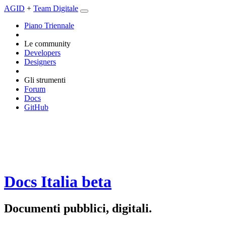
AGID
+
Team Digitale
Piano Triennale
Le community
Developers
Designers
Gli strumenti
Forum
Docs
GitHub
Docs Italia
beta
Documenti pubblici, digitali.