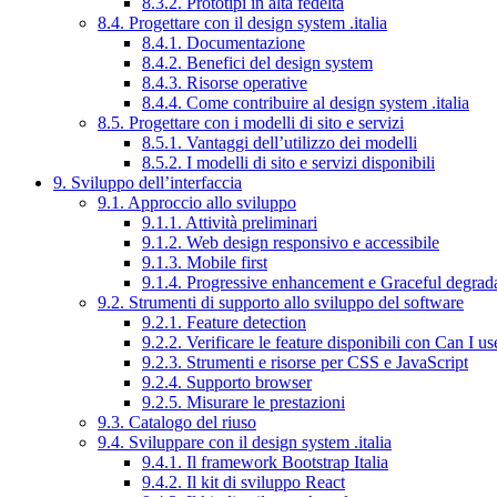
8.3.2. Prototipi in alta fedeltà
8.4. Progettare con il design system .italia
8.4.1. Documentazione
8.4.2. Benefici del design system
8.4.3. Risorse operative
8.4.4. Come contribuire al design system .italia
8.5. Progettare con i modelli di sito e servizi
8.5.1. Vantaggi dell’utilizzo dei modelli
8.5.2. I modelli di sito e servizi disponibili
9. Sviluppo dell’interfaccia
9.1. Approccio allo sviluppo
9.1.1. Attività preliminari
9.1.2. Web design responsivo e accessibile
9.1.3. Mobile first
9.1.4. Progressive enhancement e Graceful degrad
9.2. Strumenti di supporto allo sviluppo del software
9.2.1. Feature detection
9.2.2. Verificare le feature disponibili con Can I us
9.2.3. Strumenti e risorse per CSS e JavaScript
9.2.4. Supporto browser
9.2.5. Misurare le prestazioni
9.3. Catalogo del riuso
9.4. Sviluppare con il design system .italia
9.4.1. Il framework Bootstrap Italia
9.4.2. Il kit di sviluppo React