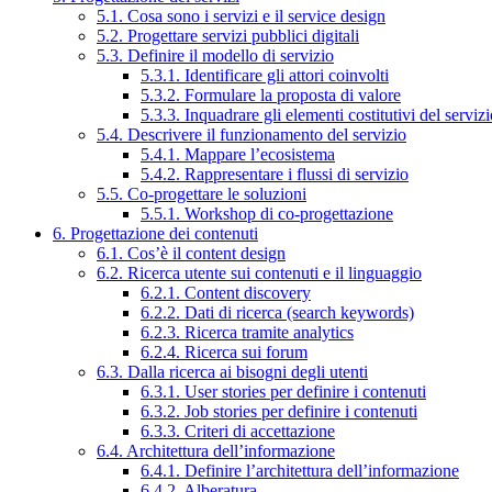
5.1. Cosa sono i servizi e il service design
5.2. Progettare servizi pubblici digitali
5.3. Definire il modello di servizio
5.3.1. Identificare gli attori coinvolti
5.3.2. Formulare la proposta di valore
5.3.3. Inquadrare gli elementi costitutivi del serviz
5.4. Descrivere il funzionamento del servizio
5.4.1. Mappare l’ecosistema
5.4.2. Rappresentare i flussi di servizio
5.5. Co-progettare le soluzioni
5.5.1. Workshop di co-progettazione
6. Progettazione dei contenuti
6.1. Cos’è il content design
6.2. Ricerca utente sui contenuti e il linguaggio
6.2.1. Content discovery
6.2.2. Dati di ricerca (search keywords)
6.2.3. Ricerca tramite analytics
6.2.4. Ricerca sui forum
6.3. Dalla ricerca ai bisogni degli utenti
6.3.1. User stories per definire i contenuti
6.3.2. Job stories per definire i contenuti
6.3.3. Criteri di accettazione
6.4. Architettura dell’informazione
6.4.1. Definire l’architettura dell’informazione
6.4.2. Alberatura