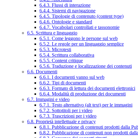
6.4.3. Flussi di interazione
6.4.4. Sistemi di navigazione
6.4.5. Tipologie di contenuto (content type)
6.4.6. Ontologie e standard
6.4.7. Vocabolari controllati e tassonomie
6.5. Scrittura e linguaggio
6.5.1. Come leggono le persone sul web
6.5.2. Le regole per un linguaggio semplice
6.5.3. Microtesti
6.5.4. Scrittura collaborativa
6.5.5. Content critique
6.5.6. Traduzione e localizzazione dei contenuti
6.6. Documenti
6.6.1. I documenti vanno sul web
6.6.2. Tipi di documenti
6.6.3. Formato di lettura dei documenti elettronici
6.6.4. Modalità di produzione dei documenti
6.7. Immagini e video
6.7.1. Testo alternativo (alt text) per le immagini
6.7.2. Sottotitoli per i video
6.7.3. Trascrizioni per i video
6.8. Proprietà intellettuale e privacy
6.8.1. Pubblicazione di contenuti prodotti dalla P
6.8.2. Pubblicazione di contenuti non prodotti dal