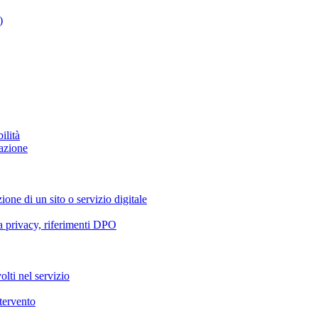
)
ilità
azione
ione di un sito o servizio digitale
va privacy, riferimenti DPO
olti nel servizio
ntervento