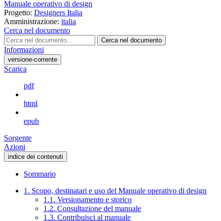
Manuale operativo di design
Progetto:
Designers Italia
Amministrazione:
italia
Cerca nel documento
Cerca nel documento
Informazioni
versione-corrente
Scarica
pdf
html
epub
Sorgente
Azioni
indice dei contenuti
Sommario
1. Scopo, destinatari e uso del Manuale operativo di design
1.1. Versionamento e storico
1.2. Consultazione del manuale
1.3. Contribuisci al manuale