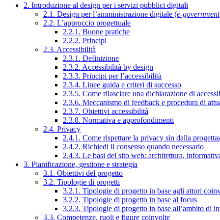
2. Introduzione al design per i servizi pubblici digitali
2.1. Design per l’amministrazione digitale (
e-government
2.2. L’approccio progettuale
2.2.1. Buone pratiche
2.2.2. Principi
2.3. Accessibilità
2.3.1. Definizione
2.3.2. Accessibilità by design
2.3.3. Principi per l’accessibilità
2.3.4. Linee guida e criteri di successo
2.3.5. Come rilasciare una dichiarazione di accessib
2.3.6. Meccanismo di feedback e procedura di attu
2.3.7. Obiettivi accessibilità
2.3.8. Normativa e approfondimenti
2.4. Privacy
2.4.1. Come rispettare la privacy sin dalla progettaz
2.4.2. Richiedi il consenso quando necessario
2.4.3. Le basi del sito web: architettura, informati
3. Pianificazione, gestione e strategia
3.1. Obiettivi del progetto
3.2. Tipologie di progetti
3.2.1. Tipologie di progetto in base agli attori coinv
3.2.2. Tipologie di progetto in base al focus
3.2.3. Tipologie di progetto in base all’ambito di i
3.3. Competenze, ruoli e figure coinvolte