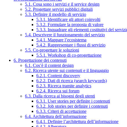
5.1. Cosa sono i servizi e il service design
5.2. Progettare servizi pubblici digitali
5.3. Definire il modello di servizio
5.3.1. Identificare gli attori coinvolti
5.3.2. Formulare la proposta di valore
5.3.3. Inquadrare gli elementi costitutivi del serviz
5.4. Descrivere il funzionamento del servizio
5.4.1. Mappare l’ecosistema
5.4.2. Rappresentare i flussi di servizio
5.5. Co-progettare le soluzioni
5.5.1. Workshop di co-progettazione
6. Progettazione dei contenuti
6.1. Cos’è il content design
6.2. Ricerca utente sui contenuti e il linguaggio
6.2.1. Content discovery
6.2.2. Dati di ricerca (search keywords)
6.2.3. Ricerca tramite analytics
6.2.4. Ricerca sui forum
6.3. Dalla ricerca ai bisogni degli utenti
6.3.1. User stories per definire i contenuti
6.3.2. Job stories per definire i contenuti
6.3.3. Criteri di accettazione
6.4. Architettura dell’informazione
6.4.1. Definire l’architettura dell’informazione
6.4.2. Alberatura