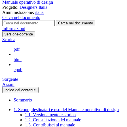
Manuale operativo di design
Progetto:
Designers Italia
Amministrazione:
italia
Cerca nel documento
Cerca nel documento
Informazioni
versione-corrente
Scarica
pdf
html
epub
Sorgente
Azioni
indice dei contenuti
Sommario
1. Scopo, destinatari e uso del Manuale operativo di design
1.1. Versionamento e storico
1.2. Consultazione del manuale
1.3. Contribuisci al manuale