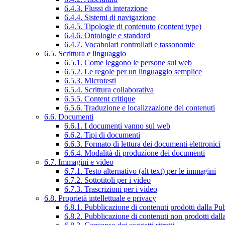
6.4.3. Flussi di interazione
6.4.4. Sistemi di navigazione
6.4.5. Tipologie di contenuto (content type)
6.4.6. Ontologie e standard
6.4.7. Vocabolari controllati e tassonomie
6.5. Scrittura e linguaggio
6.5.1. Come leggono le persone sul web
6.5.2. Le regole per un linguaggio semplice
6.5.3. Microtesti
6.5.4. Scrittura collaborativa
6.5.5. Content critique
6.5.6. Traduzione e localizzazione dei contenuti
6.6. Documenti
6.6.1. I documenti vanno sul web
6.6.2. Tipi di documenti
6.6.3. Formato di lettura dei documenti elettronici
6.6.4. Modalità di produzione dei documenti
6.7. Immagini e video
6.7.1. Testo alternativo (alt text) per le immagini
6.7.2. Sottotitoli per i video
6.7.3. Trascrizioni per i video
6.8. Proprietà intellettuale e privacy
6.8.1. Pubblicazione di contenuti prodotti dalla P
6.8.2. Pubblicazione di contenuti non prodotti dal