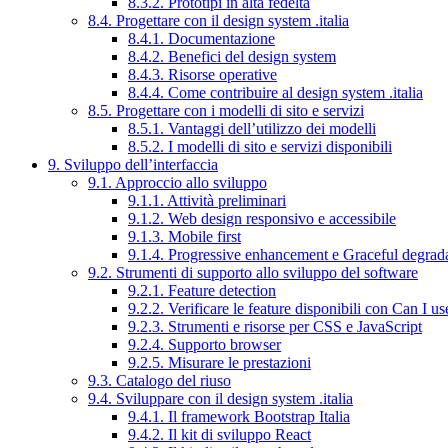
8.3.2. Prototipi in alta fedeltà
8.4. Progettare con il design system .italia
8.4.1. Documentazione
8.4.2. Benefici del design system
8.4.3. Risorse operative
8.4.4. Come contribuire al design system .italia
8.5. Progettare con i modelli di sito e servizi
8.5.1. Vantaggi dell’utilizzo dei modelli
8.5.2. I modelli di sito e servizi disponibili
9. Sviluppo dell’interfaccia
9.1. Approccio allo sviluppo
9.1.1. Attività preliminari
9.1.2. Web design responsivo e accessibile
9.1.3. Mobile first
9.1.4. Progressive enhancement e Graceful degrad
9.2. Strumenti di supporto allo sviluppo del software
9.2.1. Feature detection
9.2.2. Verificare le feature disponibili con Can I us
9.2.3. Strumenti e risorse per CSS e JavaScript
9.2.4. Supporto browser
9.2.5. Misurare le prestazioni
9.3. Catalogo del riuso
9.4. Sviluppare con il design system .italia
9.4.1. Il framework Bootstrap Italia
9.4.2. Il kit di sviluppo React