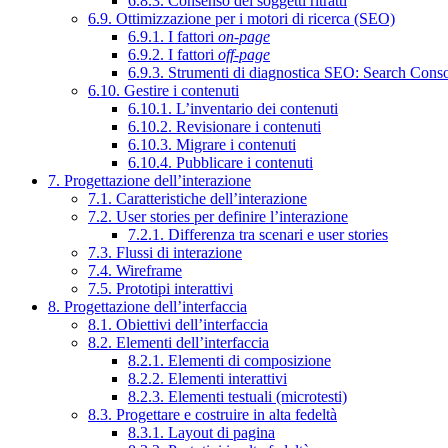
6.8.3. Consenso dei soggetti ritratti
6.9. Ottimizzazione per i motori di ricerca (SEO)
6.9.1. I fattori
on-page
6.9.2. I fattori
off-page
6.9.3. Strumenti di diagnostica SEO: Search Cons
6.10. Gestire i contenuti
6.10.1. L’inventario dei contenuti
6.10.2. Revisionare i contenuti
6.10.3. Migrare i contenuti
6.10.4. Pubblicare i contenuti
7. Progettazione dell’interazione
7.1. Caratteristiche dell’interazione
7.2. User stories per definire l’interazione
7.2.1. Differenza tra scenari e user stories
7.3. Flussi di interazione
7.4. Wireframe
7.5. Prototipi interattivi
8. Progettazione dell’interfaccia
8.1. Obiettivi dell’interfaccia
8.2. Elementi dell’interfaccia
8.2.1. Elementi di composizione
8.2.2. Elementi interattivi
8.2.3. Elementi testuali (microtesti)
8.3. Progettare e costruire in alta fedeltà
8.3.1. Layout di pagina