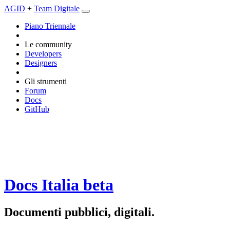
AGID
+
Team Digitale
Piano Triennale
Le community
Developers
Designers
Gli strumenti
Forum
Docs
GitHub
Docs Italia
beta
Documenti pubblici, digitali.