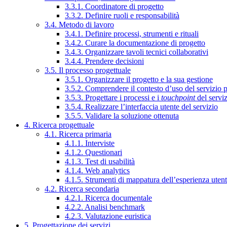
3.3.1. Coordinatore di progetto
3.3.2. Definire ruoli e responsabilità
3.4. Metodo di lavoro
3.4.1. Definire processi, strumenti e rituali
3.4.2. Curare la documentazione di progetto
3.4.3. Organizzare tavoli tecnici collaborativi
3.4.4. Prendere decisioni
3.5. Il processo progettuale
3.5.1. Organizzare il progetto e la sua gestione
3.5.2. Comprendere il contesto d’uso del servizio 
3.5.3. Progettare i processi e i
touchpoint
del servi
3.5.4. Realizzare l’interfaccia utente del servizio
3.5.5. Validare la soluzione ottenuta
4. Ricerca progettuale
4.1. Ricerca primaria
4.1.1. Interviste
4.1.2. Questionari
4.1.3. Test di usabilità
4.1.4. Web analytics
4.1.5. Strumenti di mappatura dell’esperienza uten
4.2. Ricerca secondaria
4.2.1. Ricerca documentale
4.2.2. Analisi benchmark
4.2.3. Valutazione euristica
5. Progettazione dei servizi