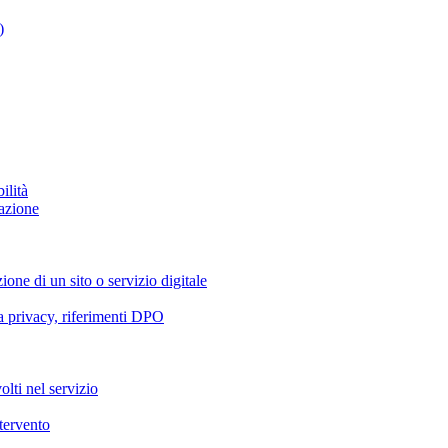
)
ilità
azione
ione di un sito o servizio digitale
va privacy, riferimenti DPO
olti nel servizio
ntervento