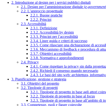
2. Introduzione al design per i servizi pubblici digitali
2.1. Design per l’amministrazione digitale (
e-government
2.2. L’approccio progettuale
2.2.1. Buone pratiche
2.2.2. Principi
2.3. Accessibilità
2.3.1. Definizione
2.3.2. Accessibilità by design
2.3.3. Principi per l’accessibilità
2.3.4. Linee guida e criteri di successo
2.3.5. Come rilasciare una dichiarazione di accessib
2.3.6. Meccanismo di feedback e procedura di attu
2.3.7. Obiettivi accessibilità
2.3.8. Normativa e approfondimenti
2.4. Privacy
2.4.1. Come rispettare la privacy sin dalla progettaz
2.4.2. Richiedi il consenso quando necessario
2.4.3. Le basi del sito web: architettura, informati
3. Pianificazione, gestione e strategia
3.1. Obiettivi del progetto
3.2. Tipologie di progetti
3.2.1. Tipologie di progetto in base agli attori coinv
3.2.2. Tipologie di progetto in base al focus
3.2.3. Tipologie di progetto in base all’ambito di i
3.3. Competenze, ruoli e figure coinvolte