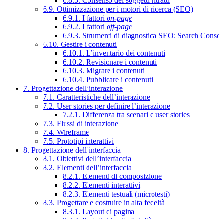
6.8.3. Consenso dei soggetti ritratti
6.9. Ottimizzazione per i motori di ricerca (SEO)
6.9.1. I fattori
on-page
6.9.2. I fattori
off-page
6.9.3. Strumenti di diagnostica SEO: Search Cons
6.10. Gestire i contenuti
6.10.1. L’inventario dei contenuti
6.10.2. Revisionare i contenuti
6.10.3. Migrare i contenuti
6.10.4. Pubblicare i contenuti
7. Progettazione dell’interazione
7.1. Caratteristiche dell’interazione
7.2. User stories per definire l’interazione
7.2.1. Differenza tra scenari e user stories
7.3. Flussi di interazione
7.4. Wireframe
7.5. Prototipi interattivi
8. Progettazione dell’interfaccia
8.1. Obiettivi dell’interfaccia
8.2. Elementi dell’interfaccia
8.2.1. Elementi di composizione
8.2.2. Elementi interattivi
8.2.3. Elementi testuali (microtesti)
8.3. Progettare e costruire in alta fedeltà
8.3.1. Layout di pagina