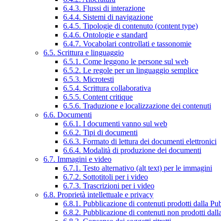
6.4.3. Flussi di interazione
6.4.4. Sistemi di navigazione
6.4.5. Tipologie di contenuto (content type)
6.4.6. Ontologie e standard
6.4.7. Vocabolari controllati e tassonomie
6.5. Scrittura e linguaggio
6.5.1. Come leggono le persone sul web
6.5.2. Le regole per un linguaggio semplice
6.5.3. Microtesti
6.5.4. Scrittura collaborativa
6.5.5. Content critique
6.5.6. Traduzione e localizzazione dei contenuti
6.6. Documenti
6.6.1. I documenti vanno sul web
6.6.2. Tipi di documenti
6.6.3. Formato di lettura dei documenti elettronici
6.6.4. Modalità di produzione dei documenti
6.7. Immagini e video
6.7.1. Testo alternativo (alt text) per le immagini
6.7.2. Sottotitoli per i video
6.7.3. Trascrizioni per i video
6.8. Proprietà intellettuale e privacy
6.8.1. Pubblicazione di contenuti prodotti dalla P
6.8.2. Pubblicazione di contenuti non prodotti dal