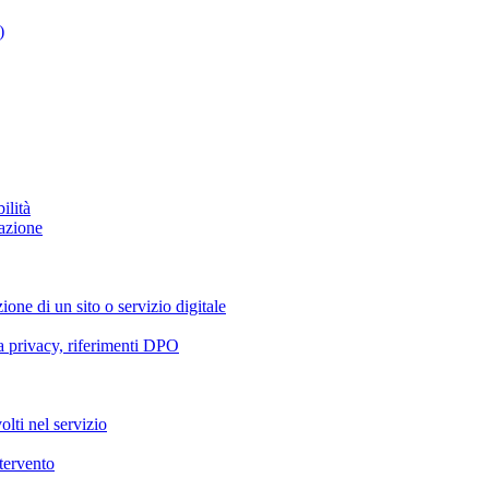
)
ilità
azione
ione di un sito o servizio digitale
va privacy, riferimenti DPO
olti nel servizio
ntervento