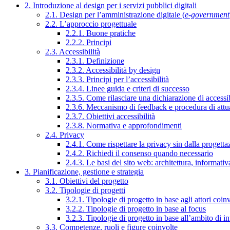
2. Introduzione al design per i servizi pubblici digitali
2.1. Design per l’amministrazione digitale (
e-government
2.2. L’approccio progettuale
2.2.1. Buone pratiche
2.2.2. Principi
2.3. Accessibilità
2.3.1. Definizione
2.3.2. Accessibilità by design
2.3.3. Principi per l’accessibilità
2.3.4. Linee guida e criteri di successo
2.3.5. Come rilasciare una dichiarazione di accessib
2.3.6. Meccanismo di feedback e procedura di attu
2.3.7. Obiettivi accessibilità
2.3.8. Normativa e approfondimenti
2.4. Privacy
2.4.1. Come rispettare la privacy sin dalla progettaz
2.4.2. Richiedi il consenso quando necessario
2.4.3. Le basi del sito web: architettura, informati
3. Pianificazione, gestione e strategia
3.1. Obiettivi del progetto
3.2. Tipologie di progetti
3.2.1. Tipologie di progetto in base agli attori coinv
3.2.2. Tipologie di progetto in base al focus
3.2.3. Tipologie di progetto in base all’ambito di i
3.3. Competenze, ruoli e figure coinvolte