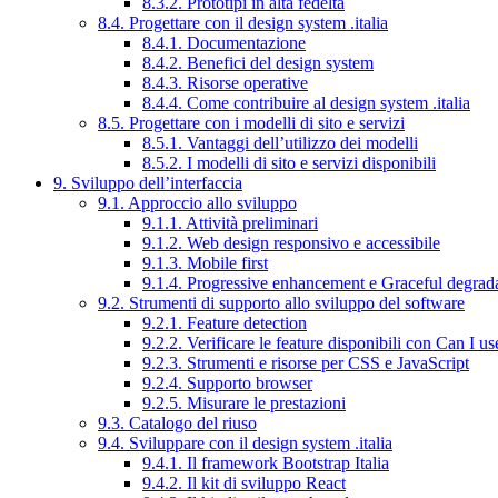
8.3.2. Prototipi in alta fedeltà
8.4. Progettare con il design system .italia
8.4.1. Documentazione
8.4.2. Benefici del design system
8.4.3. Risorse operative
8.4.4. Come contribuire al design system .italia
8.5. Progettare con i modelli di sito e servizi
8.5.1. Vantaggi dell’utilizzo dei modelli
8.5.2. I modelli di sito e servizi disponibili
9. Sviluppo dell’interfaccia
9.1. Approccio allo sviluppo
9.1.1. Attività preliminari
9.1.2. Web design responsivo e accessibile
9.1.3. Mobile first
9.1.4. Progressive enhancement e Graceful degrad
9.2. Strumenti di supporto allo sviluppo del software
9.2.1. Feature detection
9.2.2. Verificare le feature disponibili con Can I us
9.2.3. Strumenti e risorse per CSS e JavaScript
9.2.4. Supporto browser
9.2.5. Misurare le prestazioni
9.3. Catalogo del riuso
9.4. Sviluppare con il design system .italia
9.4.1. Il framework Bootstrap Italia
9.4.2. Il kit di sviluppo React