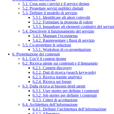
5.1. Cosa sono i servizi e il service design
5.2. Progettare servizi pubblici digitali
5.3. Definire il modello di servizio
5.3.1. Identificare gli attori coinvolti
5.3.2. Formulare la proposta di valore
5.3.3. Inquadrare gli elementi costitutivi del serviz
5.4. Descrivere il funzionamento del servizio
5.4.1. Mappare l’ecosistema
5.4.2. Rappresentare i flussi di servizio
5.5. Co-progettare le soluzioni
5.5.1. Workshop di co-progettazione
6. Progettazione dei contenuti
6.1. Cos’è il content design
6.2. Ricerca utente sui contenuti e il linguaggio
6.2.1. Content discovery
6.2.2. Dati di ricerca (search keywords)
6.2.3. Ricerca tramite analytics
6.2.4. Ricerca sui forum
6.3. Dalla ricerca ai bisogni degli utenti
6.3.1. User stories per definire i contenuti
6.3.2. Job stories per definire i contenuti
6.3.3. Criteri di accettazione
6.4. Architettura dell’informazione
6.4.1. Definire l’architettura dell’informazione
6.4.2. Alberatura