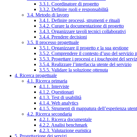
3.3.1. Coordinatore di progetto
3.3.2. Definire ruoli e responsabilità
3.4. Metodo di lavoro
3.4.1. Definire processi, strumenti e rituali
3.4.2. Curare la documentazione di progetto
3.4.3. Organizzare tavoli tecnici collaborativi
3.4.4. Prendere decisioni
3.5. Il processo progettuale
3.5.1. Organizzare il progetto e la sua gestione
3.5.2. Comprendere il contesto d’uso del servizio 
3.5.3. Progettare i processi e i
touchpoint
del servi
3.5.4. Realizzare l’interfaccia utente del servizio
3.5.5. Validare la soluzione ottenuta
4. Ricerca progettuale
4.1. Ricerca primaria
4.1.1. Interviste
4.1.2. Questionari
4.1.3. Test di usabilità
4.1.4. Web analytics
4.1.5. Strumenti di mappatura dell’esperienza uten
4.2. Ricerca secondaria
4.2.1. Ricerca documentale
4.2.2. Analisi benchmark
4.2.3. Valutazione euristica
5. Progettazione dei servizi