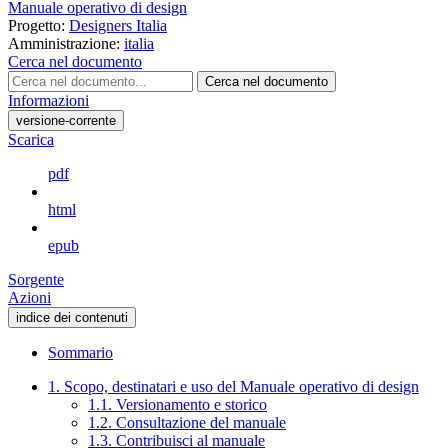
Manuale operativo di design
Progetto:
Designers Italia
Amministrazione:
italia
Cerca nel documento
Cerca nel documento
Informazioni
versione-corrente
Scarica
pdf
html
epub
Sorgente
Azioni
indice dei contenuti
Sommario
1. Scopo, destinatari e uso del Manuale operativo di design
1.1. Versionamento e storico
1.2. Consultazione del manuale
1.3. Contribuisci al manuale