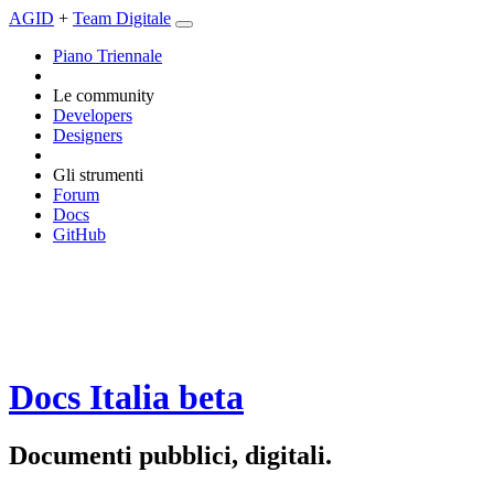
AGID
+
Team Digitale
Piano Triennale
Le community
Developers
Designers
Gli strumenti
Forum
Docs
GitHub
Docs Italia
beta
Documenti pubblici, digitali.