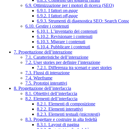
6.8.3. Consenso dei soggetti ritratti
6.9. Ottimizzazione per i motori di ricerca (SEO)
6.9.1. I fattori
on-page
6.9.2. I fattori
off-page
6.9.3. Strumenti di diagnostica SEO: Search Cons
6.10. Gestire i contenuti
6.10.1. L’inventario dei contenuti
6.10.2. Revisionare i contenuti
6.10.3. Migrare i contenuti
6.10.4. Pubblicare i contenuti
7. Progettazione dell’interazione
7.1. Caratteristiche dell’interazione
7.2. User stories per definire l’interazione
7.2.1. Differenza tra scenari e user stories
7.3. Flussi di interazione
7.4. Wireframe
7.5. Prototipi interattivi
8. Progettazione dell’interfaccia
8.1. Obiettivi dell’interfaccia
8.2. Elementi dell’interfaccia
8.2.1. Elementi di composizione
8.2.2. Elementi interattivi
8.2.3. Elementi testuali (microtesti)
8.3. Progettare e costruire in alta fedeltà
8.3.1. Layout di pagina