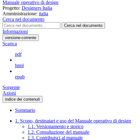
Manuale operativo di design
Progetto:
Designers Italia
Amministrazione:
italia
Cerca nel documento
Cerca nel documento
Informazioni
versione-corrente
Scarica
pdf
html
epub
Sorgente
Azioni
indice dei contenuti
Sommario
1. Scopo, destinatari e uso del Manuale operativo di design
1.1. Versionamento e storico
1.2. Consultazione del manuale
1.3. Contribuisci al manuale