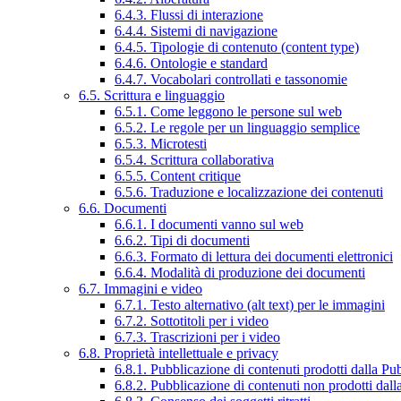
6.4.3. Flussi di interazione
6.4.4. Sistemi di navigazione
6.4.5. Tipologie di contenuto (content type)
6.4.6. Ontologie e standard
6.4.7. Vocabolari controllati e tassonomie
6.5. Scrittura e linguaggio
6.5.1. Come leggono le persone sul web
6.5.2. Le regole per un linguaggio semplice
6.5.3. Microtesti
6.5.4. Scrittura collaborativa
6.5.5. Content critique
6.5.6. Traduzione e localizzazione dei contenuti
6.6. Documenti
6.6.1. I documenti vanno sul web
6.6.2. Tipi di documenti
6.6.3. Formato di lettura dei documenti elettronici
6.6.4. Modalità di produzione dei documenti
6.7. Immagini e video
6.7.1. Testo alternativo (alt text) per le immagini
6.7.2. Sottotitoli per i video
6.7.3. Trascrizioni per i video
6.8. Proprietà intellettuale e privacy
6.8.1. Pubblicazione di contenuti prodotti dalla P
6.8.2. Pubblicazione di contenuti non prodotti dal