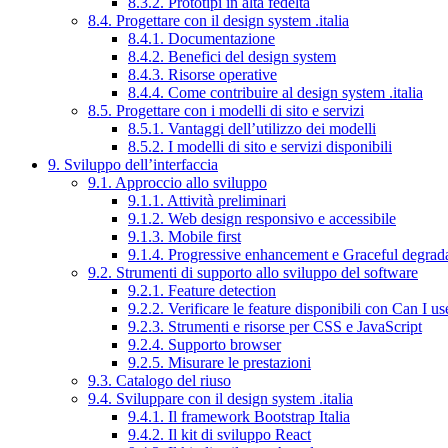
8.3.2. Prototipi in alta fedeltà
8.4. Progettare con il design system .italia
8.4.1. Documentazione
8.4.2. Benefici del design system
8.4.3. Risorse operative
8.4.4. Come contribuire al design system .italia
8.5. Progettare con i modelli di sito e servizi
8.5.1. Vantaggi dell’utilizzo dei modelli
8.5.2. I modelli di sito e servizi disponibili
9. Sviluppo dell’interfaccia
9.1. Approccio allo sviluppo
9.1.1. Attività preliminari
9.1.2. Web design responsivo e accessibile
9.1.3. Mobile first
9.1.4. Progressive enhancement e Graceful degrad
9.2. Strumenti di supporto allo sviluppo del software
9.2.1. Feature detection
9.2.2. Verificare le feature disponibili con Can I us
9.2.3. Strumenti e risorse per CSS e JavaScript
9.2.4. Supporto browser
9.2.5. Misurare le prestazioni
9.3. Catalogo del riuso
9.4. Sviluppare con il design system .italia
9.4.1. Il framework Bootstrap Italia
9.4.2. Il kit di sviluppo React