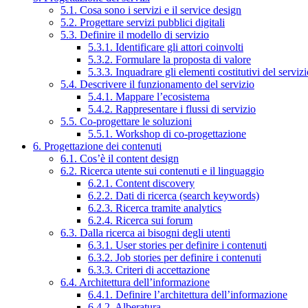
5.1. Cosa sono i servizi e il service design
5.2. Progettare servizi pubblici digitali
5.3. Definire il modello di servizio
5.3.1. Identificare gli attori coinvolti
5.3.2. Formulare la proposta di valore
5.3.3. Inquadrare gli elementi costitutivi del serviz
5.4. Descrivere il funzionamento del servizio
5.4.1. Mappare l’ecosistema
5.4.2. Rappresentare i flussi di servizio
5.5. Co-progettare le soluzioni
5.5.1. Workshop di co-progettazione
6. Progettazione dei contenuti
6.1. Cos’è il content design
6.2. Ricerca utente sui contenuti e il linguaggio
6.2.1. Content discovery
6.2.2. Dati di ricerca (search keywords)
6.2.3. Ricerca tramite analytics
6.2.4. Ricerca sui forum
6.3. Dalla ricerca ai bisogni degli utenti
6.3.1. User stories per definire i contenuti
6.3.2. Job stories per definire i contenuti
6.3.3. Criteri di accettazione
6.4. Architettura dell’informazione
6.4.1. Definire l’architettura dell’informazione
6.4.2. Alberatura