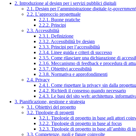
2. Introduzione al design per i servizi pubblici digitali
2.1. Design per l’amministrazione digitale (
e-government
2.2. L’approccio progettuale
2.2.1. Buone pratiche
2.2.2. Principi
2.3. Accessibilità
2.3.1. Definizione
2.3.2. Accessibilità by design
2.3.3. Principi per l’accessibilità
2.3.4. Linee guida e criteri di successo
2.3.5. Come rilasciare una dichiarazione di accessib
2.3.6. Meccanismo di feedback e procedura di attu
2.3.7. Obiettivi accessibilità
2.3.8. Normativa e approfondimenti
2.4. Privacy
2.4.1. Come rispettare la privacy sin dalla progettaz
2.4.2. Richiedi il consenso quando necessario
2.4.3. Le basi del sito web: architettura, informati
3. Pianificazione, gestione e strategia
3.1. Obiettivi del progetto
3.2. Tipologie di progetti
3.2.1. Tipologie di progetto in base agli attori coinv
3.2.2. Tipologie di progetto in base al focus
3.2.3. Tipologie di progetto in base all’ambito di i
3.3. Competenze, ruoli e figure coinvolte