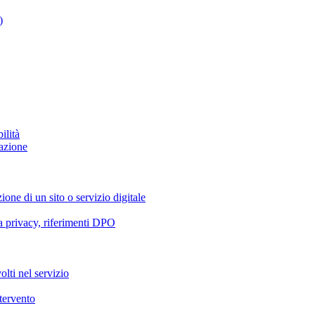
)
ilità
azione
ione di un sito o servizio digitale
va privacy, riferimenti DPO
olti nel servizio
ntervento