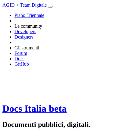
AGID
+
Team Digitale
Piano Triennale
Le community
Developers
Designers
Gli strumenti
Forum
Docs
GitHub
Docs Italia
beta
Documenti pubblici, digitali.