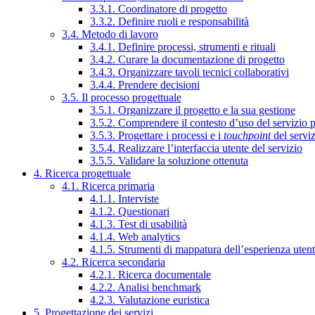
3.3.1. Coordinatore di progetto
3.3.2. Definire ruoli e responsabilità
3.4. Metodo di lavoro
3.4.1. Definire processi, strumenti e rituali
3.4.2. Curare la documentazione di progetto
3.4.3. Organizzare tavoli tecnici collaborativi
3.4.4. Prendere decisioni
3.5. Il processo progettuale
3.5.1. Organizzare il progetto e la sua gestione
3.5.2. Comprendere il contesto d’uso del servizio 
3.5.3. Progettare i processi e i
touchpoint
del servi
3.5.4. Realizzare l’interfaccia utente del servizio
3.5.5. Validare la soluzione ottenuta
4. Ricerca progettuale
4.1. Ricerca primaria
4.1.1. Interviste
4.1.2. Questionari
4.1.3. Test di usabilità
4.1.4. Web analytics
4.1.5. Strumenti di mappatura dell’esperienza uten
4.2. Ricerca secondaria
4.2.1. Ricerca documentale
4.2.2. Analisi benchmark
4.2.3. Valutazione euristica
5. Progettazione dei servizi