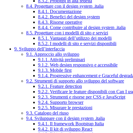
8.3.2. Prototipi in alta fedeltà
8.4. Progettare con il design system .italia
8.4.1. Documentazione
8.4.2. Benefici del design system
8.4.3. Risorse operative
8.4.4. Come contribuire al design system .italia
8.5. Progettare con i modelli di sito e servizi
8.5.1. Vantaggi dell’utilizzo dei modelli
8.5.2. I modelli di sito e servizi disponibili
9. Sviluppo dell’interfaccia
9.1. Approccio allo sviluppo
9.1.1. Attività preliminari
9.1.2. Web design responsivo e accessibile
9.1.3. Mobile first
9.1.4. Progressive enhancement e Graceful degrad
9.2. Strumenti di supporto allo sviluppo del software
9.2.1. Feature detection
9.2.2. Verificare le feature disponibili con Can I us
9.2.3. Strumenti e risorse per CSS e JavaScript
9.2.4. Supporto browser
9.2.5. Misurare le prestazioni
9.3. Catalogo del riuso
9.4. Sviluppare con il design system .italia
9.4.1. Il framework Bootstrap Italia
9.4.2. Il kit di sviluppo React