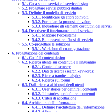
5.1. Cosa sono i servizi e il service design
5.2. Progettare servizi pubblici digitali
5.3. Definire il modello di servizio
5.3.1. Identificare gli attori coinvolti
5.3.2. Formulare la proposta di valore
5.3.3. Inquadrare gli elementi costitutivi del serviz
5.4. Descrivere il funzionamento del servizio
5.4.1. Mappare l’ecosistema
5.4.2. Rappresentare i flussi di servizio
5.5. Co-progettare le soluzioni
5.5.1. Workshop di co-progettazione
6. Progettazione dei contenuti
6.1. Cos’è il content design
6.2. Ricerca utente sui contenuti e il linguaggio
6.2.1. Content discovery
6.2.2. Dati di ricerca (search keywords)
6.2.3. Ricerca tramite analytics
6.2.4. Ricerca sui forum
6.3. Dalla ricerca ai bisogni degli utenti
6.3.1. User stories per definire i contenuti
6.3.2. Job stories per definire i contenuti
6.3.3. Criteri di accettazione
6.4. Architettura dell’informazione
6.4.1. Definire l’architettura dell’informazione
6.4.2. Alberatura