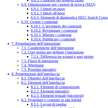
6.8.3. Consenso dei soggetti ritratti
6.9. Ottimizzazione per i motori di ricerca (SEO)
6.9.1. I fattori
on-page
6.9.2. I fattori
off-page
6.9.3. Strumenti di diagnostica SEO: Search Cons
6.10. Gestire i contenuti
6.10.1. L’inventario dei contenuti
6.10.2. Revisionare i contenuti
6.10.3. Migrare i contenuti
6.10.4. Pubblicare i contenuti
7. Progettazione dell’interazione
7.1. Caratteristiche dell’interazione
7.2. User stories per definire l’interazione
7.2.1. Differenza tra scenari e user stories
7.3. Flussi di interazione
7.4. Wireframe
7.5. Prototipi interattivi
8. Progettazione dell’interfaccia
8.1. Obiettivi dell’interfaccia
8.2. Elementi dell’interfaccia
8.2.1. Elementi di composizione
8.2.2. Elementi interattivi
8.2.3. Elementi testuali (microtesti)
8.3. Progettare e costruire in alta fedeltà
8.3.1. Layout di pagina