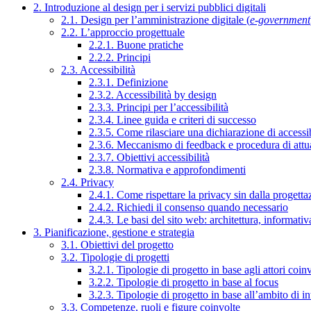
2. Introduzione al design per i servizi pubblici digitali
2.1. Design per l’amministrazione digitale (
e-government
2.2. L’approccio progettuale
2.2.1. Buone pratiche
2.2.2. Principi
2.3. Accessibilità
2.3.1. Definizione
2.3.2. Accessibilità by design
2.3.3. Principi per l’accessibilità
2.3.4. Linee guida e criteri di successo
2.3.5. Come rilasciare una dichiarazione di accessib
2.3.6. Meccanismo di feedback e procedura di attu
2.3.7. Obiettivi accessibilità
2.3.8. Normativa e approfondimenti
2.4. Privacy
2.4.1. Come rispettare la privacy sin dalla progettaz
2.4.2. Richiedi il consenso quando necessario
2.4.3. Le basi del sito web: architettura, informati
3. Pianificazione, gestione e strategia
3.1. Obiettivi del progetto
3.2. Tipologie di progetti
3.2.1. Tipologie di progetto in base agli attori coinv
3.2.2. Tipologie di progetto in base al focus
3.2.3. Tipologie di progetto in base all’ambito di i
3.3. Competenze, ruoli e figure coinvolte