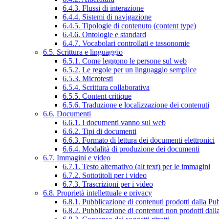
6.4.3. Flussi di interazione
6.4.4. Sistemi di navigazione
6.4.5. Tipologie di contenuto (content type)
6.4.6. Ontologie e standard
6.4.7. Vocabolari controllati e tassonomie
6.5. Scrittura e linguaggio
6.5.1. Come leggono le persone sul web
6.5.2. Le regole per un linguaggio semplice
6.5.3. Microtesti
6.5.4. Scrittura collaborativa
6.5.5. Content critique
6.5.6. Traduzione e localizzazione dei contenuti
6.6. Documenti
6.6.1. I documenti vanno sul web
6.6.2. Tipi di documenti
6.6.3. Formato di lettura dei documenti elettronici
6.6.4. Modalità di produzione dei documenti
6.7. Immagini e video
6.7.1. Testo alternativo (alt text) per le immagini
6.7.2. Sottotitoli per i video
6.7.3. Trascrizioni per i video
6.8. Proprietà intellettuale e privacy
6.8.1. Pubblicazione di contenuti prodotti dalla P
6.8.2. Pubblicazione di contenuti non prodotti dal