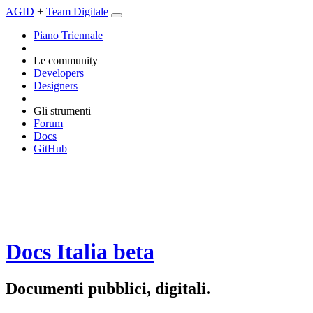
AGID
+
Team Digitale
Piano Triennale
Le community
Developers
Designers
Gli strumenti
Forum
Docs
GitHub
Docs Italia
beta
Documenti pubblici, digitali.