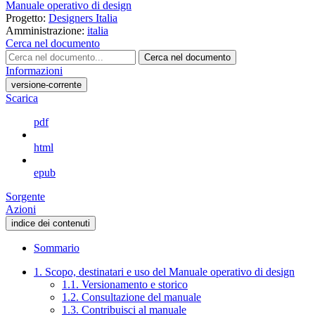
Manuale operativo di design
Progetto:
Designers Italia
Amministrazione:
italia
Cerca nel documento
Cerca nel documento
Informazioni
versione-corrente
Scarica
pdf
html
epub
Sorgente
Azioni
indice dei contenuti
Sommario
1. Scopo, destinatari e uso del Manuale operativo di design
1.1. Versionamento e storico
1.2. Consultazione del manuale
1.3. Contribuisci al manuale