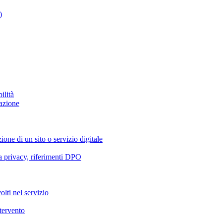
)
ilità
azione
ione di un sito o servizio digitale
va privacy, riferimenti DPO
olti nel servizio
ntervento