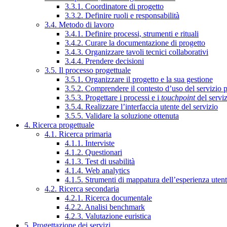
3.3.1. Coordinatore di progetto
3.3.2. Definire ruoli e responsabilità
3.4. Metodo di lavoro
3.4.1. Definire processi, strumenti e rituali
3.4.2. Curare la documentazione di progetto
3.4.3. Organizzare tavoli tecnici collaborativi
3.4.4. Prendere decisioni
3.5. Il processo progettuale
3.5.1. Organizzare il progetto e la sua gestione
3.5.2. Comprendere il contesto d’uso del servizio 
3.5.3. Progettare i processi e i
touchpoint
del servi
3.5.4. Realizzare l’interfaccia utente del servizio
3.5.5. Validare la soluzione ottenuta
4. Ricerca progettuale
4.1. Ricerca primaria
4.1.1. Interviste
4.1.2. Questionari
4.1.3. Test di usabilità
4.1.4. Web analytics
4.1.5. Strumenti di mappatura dell’esperienza uten
4.2. Ricerca secondaria
4.2.1. Ricerca documentale
4.2.2. Analisi benchmark
4.2.3. Valutazione euristica
5. Progettazione dei servizi