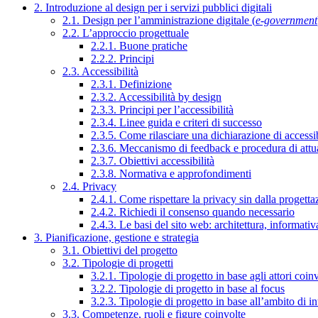
2. Introduzione al design per i servizi pubblici digitali
2.1. Design per l’amministrazione digitale (
e-government
2.2. L’approccio progettuale
2.2.1. Buone pratiche
2.2.2. Principi
2.3. Accessibilità
2.3.1. Definizione
2.3.2. Accessibilità by design
2.3.3. Principi per l’accessibilità
2.3.4. Linee guida e criteri di successo
2.3.5. Come rilasciare una dichiarazione di accessib
2.3.6. Meccanismo di feedback e procedura di attu
2.3.7. Obiettivi accessibilità
2.3.8. Normativa e approfondimenti
2.4. Privacy
2.4.1. Come rispettare la privacy sin dalla progettaz
2.4.2. Richiedi il consenso quando necessario
2.4.3. Le basi del sito web: architettura, informati
3. Pianificazione, gestione e strategia
3.1. Obiettivi del progetto
3.2. Tipologie di progetti
3.2.1. Tipologie di progetto in base agli attori coinv
3.2.2. Tipologie di progetto in base al focus
3.2.3. Tipologie di progetto in base all’ambito di i
3.3. Competenze, ruoli e figure coinvolte