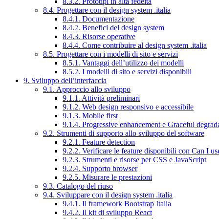
8.3.2. Prototipi in alta fedeltà
8.4. Progettare con il design system .italia
8.4.1. Documentazione
8.4.2. Benefici del design system
8.4.3. Risorse operative
8.4.4. Come contribuire al design system .italia
8.5. Progettare con i modelli di sito e servizi
8.5.1. Vantaggi dell’utilizzo dei modelli
8.5.2. I modelli di sito e servizi disponibili
9. Sviluppo dell’interfaccia
9.1. Approccio allo sviluppo
9.1.1. Attività preliminari
9.1.2. Web design responsivo e accessibile
9.1.3. Mobile first
9.1.4. Progressive enhancement e Graceful degrad
9.2. Strumenti di supporto allo sviluppo del software
9.2.1. Feature detection
9.2.2. Verificare le feature disponibili con Can I us
9.2.3. Strumenti e risorse per CSS e JavaScript
9.2.4. Supporto browser
9.2.5. Misurare le prestazioni
9.3. Catalogo del riuso
9.4. Sviluppare con il design system .italia
9.4.1. Il framework Bootstrap Italia
9.4.2. Il kit di sviluppo React