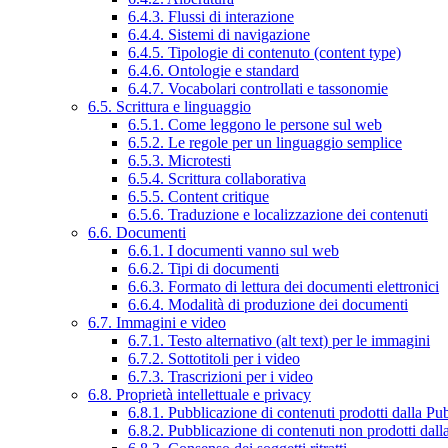
6.4.3. Flussi di interazione
6.4.4. Sistemi di navigazione
6.4.5. Tipologie di contenuto (content type)
6.4.6. Ontologie e standard
6.4.7. Vocabolari controllati e tassonomie
6.5. Scrittura e linguaggio
6.5.1. Come leggono le persone sul web
6.5.2. Le regole per un linguaggio semplice
6.5.3. Microtesti
6.5.4. Scrittura collaborativa
6.5.5. Content critique
6.5.6. Traduzione e localizzazione dei contenuti
6.6. Documenti
6.6.1. I documenti vanno sul web
6.6.2. Tipi di documenti
6.6.3. Formato di lettura dei documenti elettronici
6.6.4. Modalità di produzione dei documenti
6.7. Immagini e video
6.7.1. Testo alternativo (alt text) per le immagini
6.7.2. Sottotitoli per i video
6.7.3. Trascrizioni per i video
6.8. Proprietà intellettuale e privacy
6.8.1. Pubblicazione di contenuti prodotti dalla P
6.8.2. Pubblicazione di contenuti non prodotti dal