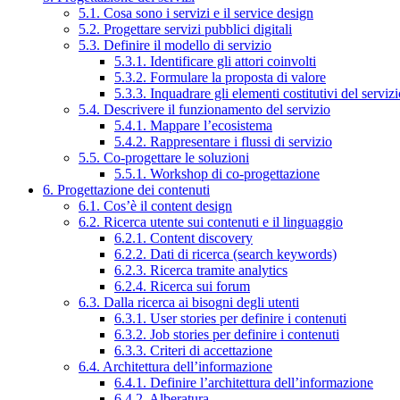
5.1. Cosa sono i servizi e il service design
5.2. Progettare servizi pubblici digitali
5.3. Definire il modello di servizio
5.3.1. Identificare gli attori coinvolti
5.3.2. Formulare la proposta di valore
5.3.3. Inquadrare gli elementi costitutivi del serviz
5.4. Descrivere il funzionamento del servizio
5.4.1. Mappare l’ecosistema
5.4.2. Rappresentare i flussi di servizio
5.5. Co-progettare le soluzioni
5.5.1. Workshop di co-progettazione
6. Progettazione dei contenuti
6.1. Cos’è il content design
6.2. Ricerca utente sui contenuti e il linguaggio
6.2.1. Content discovery
6.2.2. Dati di ricerca (search keywords)
6.2.3. Ricerca tramite analytics
6.2.4. Ricerca sui forum
6.3. Dalla ricerca ai bisogni degli utenti
6.3.1. User stories per definire i contenuti
6.3.2. Job stories per definire i contenuti
6.3.3. Criteri di accettazione
6.4. Architettura dell’informazione
6.4.1. Definire l’architettura dell’informazione
6.4.2. Alberatura