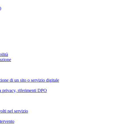
)
ilità
azione
ione di un sito o servizio digitale
va privacy, riferimenti DPO
olti nel servizio
ntervento