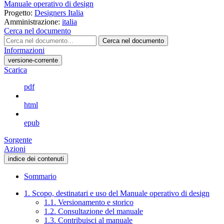
Manuale operativo di design
Progetto:
Designers Italia
Amministrazione:
italia
Cerca nel documento
Cerca nel documento
Informazioni
versione-corrente
Scarica
pdf
html
epub
Sorgente
Azioni
indice dei contenuti
Sommario
1. Scopo, destinatari e uso del Manuale operativo di design
1.1. Versionamento e storico
1.2. Consultazione del manuale
1.3. Contribuisci al manuale