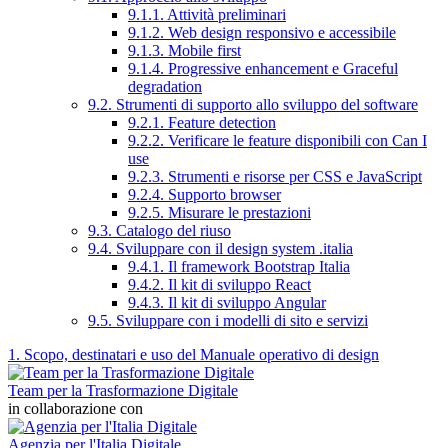
9.1.1. Attività preliminari
9.1.2. Web design responsivo e accessibile
9.1.3. Mobile first
9.1.4. Progressive enhancement e Graceful
degradation
9.2. Strumenti di supporto allo sviluppo del software
9.2.1. Feature detection
9.2.2. Verificare le feature disponibili con Can I
use
9.2.3. Strumenti e risorse per CSS e JavaScript
9.2.4. Supporto browser
9.2.5. Misurare le prestazioni
9.3. Catalogo del riuso
9.4. Sviluppare con il design system .italia
9.4.1. Il framework Bootstrap Italia
9.4.2. Il kit di sviluppo React
9.4.3. Il kit di sviluppo Angular
9.5. Sviluppare con i modelli di sito e servizi
1. Scopo, destinatari e uso del Manuale operativo di design
Team per la Trasformazione Digitale
in collaborazione con
Agenzia per l'Italia Digitale