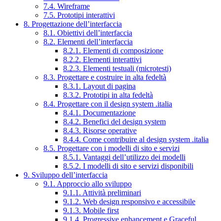
7.4. Wireframe
7.5. Prototipi interattivi
8. Progettazione dell’interfaccia
8.1. Obiettivi dell’interfaccia
8.2. Elementi dell’interfaccia
8.2.1. Elementi di composizione
8.2.2. Elementi interattivi
8.2.3. Elementi testuali (microtesti)
8.3. Progettare e costruire in alta fedeltà
8.3.1. Layout di pagina
8.3.2. Prototipi in alta fedeltà
8.4. Progettare con il design system .italia
8.4.1. Documentazione
8.4.2. Benefici del design system
8.4.3. Risorse operative
8.4.4. Come contribuire al design system .italia
8.5. Progettare con i modelli di sito e servizi
8.5.1. Vantaggi dell’utilizzo dei modelli
8.5.2. I modelli di sito e servizi disponibili
9. Sviluppo dell’interfaccia
9.1. Approccio allo sviluppo
9.1.1. Attività preliminari
9.1.2. Web design responsivo e accessibile
9.1.3. Mobile first
9.1.4. Progressive enhancement e Graceful