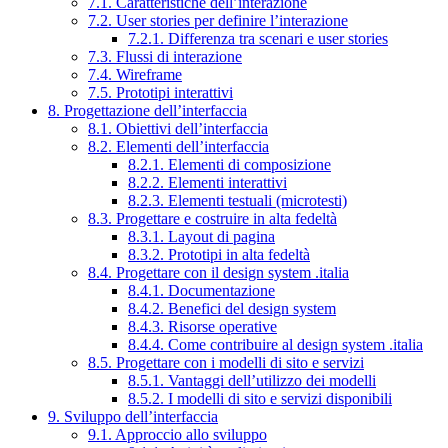
7.1. Caratteristiche dell’interazione
7.2. User stories per definire l’interazione
7.2.1. Differenza tra scenari e user stories
7.3. Flussi di interazione
7.4. Wireframe
7.5. Prototipi interattivi
8. Progettazione dell’interfaccia
8.1. Obiettivi dell’interfaccia
8.2. Elementi dell’interfaccia
8.2.1. Elementi di composizione
8.2.2. Elementi interattivi
8.2.3. Elementi testuali (microtesti)
8.3. Progettare e costruire in alta fedeltà
8.3.1. Layout di pagina
8.3.2. Prototipi in alta fedeltà
8.4. Progettare con il design system .italia
8.4.1. Documentazione
8.4.2. Benefici del design system
8.4.3. Risorse operative
8.4.4. Come contribuire al design system .italia
8.5. Progettare con i modelli di sito e servizi
8.5.1. Vantaggi dell’utilizzo dei modelli
8.5.2. I modelli di sito e servizi disponibili
9. Sviluppo dell’interfaccia
9.1. Approccio allo sviluppo