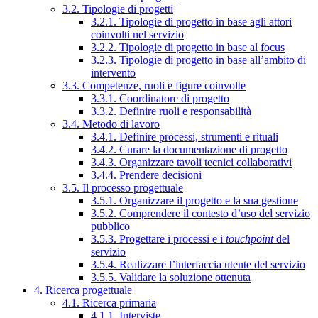
3.2. Tipologie di progetti
3.2.1. Tipologie di progetto in base agli attori
coinvolti nel servizio
3.2.2. Tipologie di progetto in base al focus
3.2.3. Tipologie di progetto in base all’ambito di
intervento
3.3. Competenze, ruoli e figure coinvolte
3.3.1. Coordinatore di progetto
3.3.2. Definire ruoli e responsabilità
3.4. Metodo di lavoro
3.4.1. Definire processi, strumenti e rituali
3.4.2. Curare la documentazione di progetto
3.4.3. Organizzare tavoli tecnici collaborativi
3.4.4. Prendere decisioni
3.5. Il processo progettuale
3.5.1. Organizzare il progetto e la sua gestione
3.5.2. Comprendere il contesto d’uso del servizio
pubblico
3.5.3. Progettare i processi e i
touchpoint
del
servizio
3.5.4. Realizzare l’interfaccia utente del servizio
3.5.5. Validare la soluzione ottenuta
4. Ricerca progettuale
4.1. Ricerca primaria
4.1.1. Interviste