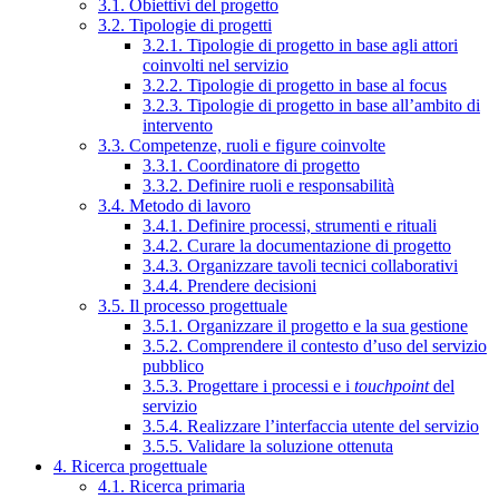
3.1. Obiettivi del progetto
3.2. Tipologie di progetti
3.2.1. Tipologie di progetto in base agli attori
coinvolti nel servizio
3.2.2. Tipologie di progetto in base al focus
3.2.3. Tipologie di progetto in base all’ambito di
intervento
3.3. Competenze, ruoli e figure coinvolte
3.3.1. Coordinatore di progetto
3.3.2. Definire ruoli e responsabilità
3.4. Metodo di lavoro
3.4.1. Definire processi, strumenti e rituali
3.4.2. Curare la documentazione di progetto
3.4.3. Organizzare tavoli tecnici collaborativi
3.4.4. Prendere decisioni
3.5. Il processo progettuale
3.5.1. Organizzare il progetto e la sua gestione
3.5.2. Comprendere il contesto d’uso del servizio
pubblico
3.5.3. Progettare i processi e i
touchpoint
del
servizio
3.5.4. Realizzare l’interfaccia utente del servizio
3.5.5. Validare la soluzione ottenuta
4. Ricerca progettuale
4.1. Ricerca primaria