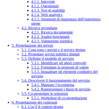
4.1.1. Interviste
4.1.2. Questionari
4.1.3. Test di usabilità
4.1.4. Web analytics
4.1.5. Strumenti di mappatura dell’esperienza
utente
4.2. Ricerca secondaria
4.2.1. Ricerca documentale
4.2.2. Analisi benchmark
4.2.3. Valutazione euristica
5. Progettazione dei servizi
5.1. Cosa sono i servizi e il service design
5.2. Progettare servizi pubblici digitali
5.3. Definire il modello di servizio
5.3.1. Identificare gli attori coinvolti
5.3.2. Formulare la proposta di valore
5.3.3. Inquadrare gli elementi costitutivi del
servizio
5.4. Descrivere il funzionamento del servizio
5.4.1. Mappare l’ecosistema
5.4.2. Rappresentare i flussi di servizio
5.5. Co-progettare le soluzioni
5.5.1. Workshop di co-progettazione
6. Progettazione dei contenuti
6.1. Cos’è il content design