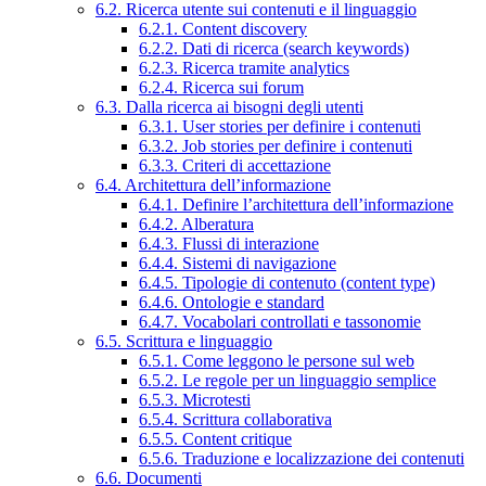
6.2. Ricerca utente sui contenuti e il linguaggio
6.2.1. Content discovery
6.2.2. Dati di ricerca (search keywords)
6.2.3. Ricerca tramite analytics
6.2.4. Ricerca sui forum
6.3. Dalla ricerca ai bisogni degli utenti
6.3.1. User stories per definire i contenuti
6.3.2. Job stories per definire i contenuti
6.3.3. Criteri di accettazione
6.4. Architettura dell’informazione
6.4.1. Definire l’architettura dell’informazione
6.4.2. Alberatura
6.4.3. Flussi di interazione
6.4.4. Sistemi di navigazione
6.4.5. Tipologie di contenuto (content type)
6.4.6. Ontologie e standard
6.4.7. Vocabolari controllati e tassonomie
6.5. Scrittura e linguaggio
6.5.1. Come leggono le persone sul web
6.5.2. Le regole per un linguaggio semplice
6.5.3. Microtesti
6.5.4. Scrittura collaborativa
6.5.5. Content critique
6.5.6. Traduzione e localizzazione dei contenuti
6.6. Documenti