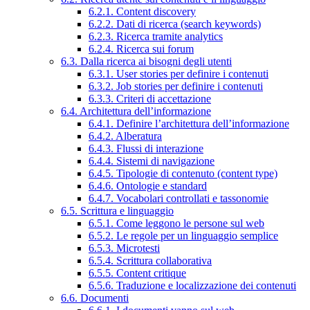
6.2.1. Content discovery
6.2.2. Dati di ricerca (search keywords)
6.2.3. Ricerca tramite analytics
6.2.4. Ricerca sui forum
6.3. Dalla ricerca ai bisogni degli utenti
6.3.1. User stories per definire i contenuti
6.3.2. Job stories per definire i contenuti
6.3.3. Criteri di accettazione
6.4. Architettura dell’informazione
6.4.1. Definire l’architettura dell’informazione
6.4.2. Alberatura
6.4.3. Flussi di interazione
6.4.4. Sistemi di navigazione
6.4.5. Tipologie di contenuto (content type)
6.4.6. Ontologie e standard
6.4.7. Vocabolari controllati e tassonomie
6.5. Scrittura e linguaggio
6.5.1. Come leggono le persone sul web
6.5.2. Le regole per un linguaggio semplice
6.5.3. Microtesti
6.5.4. Scrittura collaborativa
6.5.5. Content critique
6.5.6. Traduzione e localizzazione dei contenuti
6.6. Documenti