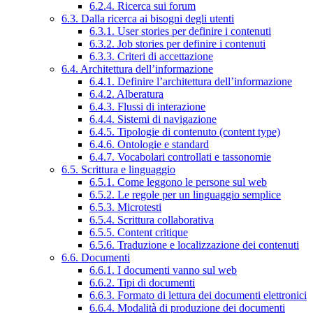
6.2.4. Ricerca sui forum
6.3. Dalla ricerca ai bisogni degli utenti
6.3.1. User stories per definire i contenuti
6.3.2. Job stories per definire i contenuti
6.3.3. Criteri di accettazione
6.4. Architettura dell’informazione
6.4.1. Definire l’architettura dell’informazione
6.4.2. Alberatura
6.4.3. Flussi di interazione
6.4.4. Sistemi di navigazione
6.4.5. Tipologie di contenuto (content type)
6.4.6. Ontologie e standard
6.4.7. Vocabolari controllati e tassonomie
6.5. Scrittura e linguaggio
6.5.1. Come leggono le persone sul web
6.5.2. Le regole per un linguaggio semplice
6.5.3. Microtesti
6.5.4. Scrittura collaborativa
6.5.5. Content critique
6.5.6. Traduzione e localizzazione dei contenuti
6.6. Documenti
6.6.1. I documenti vanno sul web
6.6.2. Tipi di documenti
6.6.3. Formato di lettura dei documenti elettronici
6.6.4. Modalità di produzione dei documenti