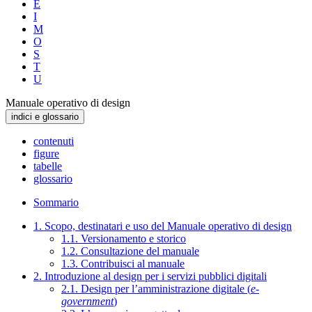
E
I
M
O
S
T
U
Manuale operativo di design
indici e glossario
contenuti
figure
tabelle
glossario
Sommario
1. Scopo, destinatari e uso del Manuale operativo di design
1.1. Versionamento e storico
1.2. Consultazione del manuale
1.3. Contribuisci al manuale
2. Introduzione al design per i servizi pubblici digitali
2.1. Design per l’amministrazione digitale (
e-
government
)