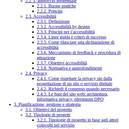
2.2. L’approccio progettuale
2.2.1. Buone pratiche
2.2.2. Principi
2.3. Accessibilità
2.3.1. Definizione
2.3.2. Accessibilità by design
2.3.3. Principi per l’accessibilità
2.3.4. Linee guida e criteri di successo
2.3.5. Come rilasciare una dichiarazione di
accessibilità
2.3.6. Meccanismo di feedback e procedura di
attuazione
2.3.7. Obiettivi accessibilità
2.3.8. Normativa e approfondimenti
2.4. Privacy
2.4.1. Come rispettare la privacy sin dalla
progettazione di un sito o servizio digitale
2.4.2. Richiedi il consenso quando necessario
2.4.3. Le basi del sito web: architettura,
informativa privacy, riferimenti DPO
3. Pianificazione, gestione e strategia
3.1. Obiettivi del progetto
3.2. Tipologie di progetti
3.2.1. Tipologie di progetto in base agli attori
coinvolti nel servizio