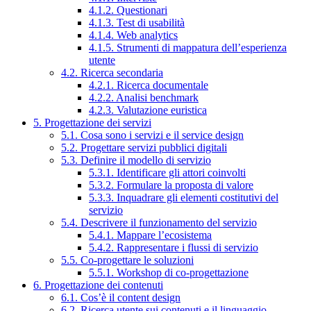
4.1.2. Questionari
4.1.3. Test di usabilità
4.1.4. Web analytics
4.1.5. Strumenti di mappatura dell’esperienza
utente
4.2. Ricerca secondaria
4.2.1. Ricerca documentale
4.2.2. Analisi benchmark
4.2.3. Valutazione euristica
5. Progettazione dei servizi
5.1. Cosa sono i servizi e il service design
5.2. Progettare servizi pubblici digitali
5.3. Definire il modello di servizio
5.3.1. Identificare gli attori coinvolti
5.3.2. Formulare la proposta di valore
5.3.3. Inquadrare gli elementi costitutivi del
servizio
5.4. Descrivere il funzionamento del servizio
5.4.1. Mappare l’ecosistema
5.4.2. Rappresentare i flussi di servizio
5.5. Co-progettare le soluzioni
5.5.1. Workshop di co-progettazione
6. Progettazione dei contenuti
6.1. Cos’è il content design
6.2. Ricerca utente sui contenuti e il linguaggio