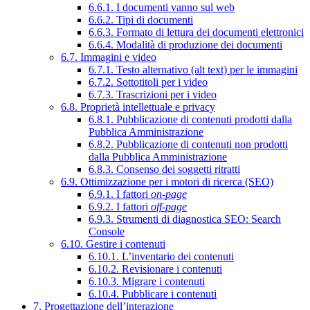
6.6.1. I documenti vanno sul web
6.6.2. Tipi di documenti
6.6.3. Formato di lettura dei documenti elettronici
6.6.4. Modalità di produzione dei documenti
6.7. Immagini e video
6.7.1. Testo alternativo (alt text) per le immagini
6.7.2. Sottotitoli per i video
6.7.3. Trascrizioni per i video
6.8. Proprietà intellettuale e privacy
6.8.1. Pubblicazione di contenuti prodotti dalla
Pubblica Amministrazione
6.8.2. Pubblicazione di contenuti non prodotti
dalla Pubblica Amministrazione
6.8.3. Consenso dei soggetti ritratti
6.9. Ottimizzazione per i motori di ricerca (SEO)
6.9.1. I fattori
on-page
6.9.2. I fattori
off-page
6.9.3. Strumenti di diagnostica SEO: Search
Console
6.10. Gestire i contenuti
6.10.1. L’inventario dei contenuti
6.10.2. Revisionare i contenuti
6.10.3. Migrare i contenuti
6.10.4. Pubblicare i contenuti
7. Progettazione dell’interazione