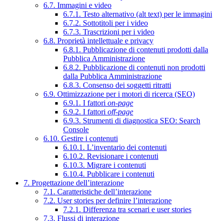
6.7. Immagini e video
6.7.1. Testo alternativo (alt text) per le immagini
6.7.2. Sottotitoli per i video
6.7.3. Trascrizioni per i video
6.8. Proprietà intellettuale e privacy
6.8.1. Pubblicazione di contenuti prodotti dalla
Pubblica Amministrazione
6.8.2. Pubblicazione di contenuti non prodotti
dalla Pubblica Amministrazione
6.8.3. Consenso dei soggetti ritratti
6.9. Ottimizzazione per i motori di ricerca (SEO)
6.9.1. I fattori
on-page
6.9.2. I fattori
off-page
6.9.3. Strumenti di diagnostica SEO: Search
Console
6.10. Gestire i contenuti
6.10.1. L’inventario dei contenuti
6.10.2. Revisionare i contenuti
6.10.3. Migrare i contenuti
6.10.4. Pubblicare i contenuti
7. Progettazione dell’interazione
7.1. Caratteristiche dell’interazione
7.2. User stories per definire l’interazione
7.2.1. Differenza tra scenari e user stories
7.3. Flussi di interazione