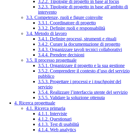
3.2.2. Tipologie di progetto in base al focus
3.2.3. Tipologie di progetto in base all’ambito di
intervento
3.3. Competenze, ruoli e figure coinvolte
3.3.1. Coordinatore di progetto
3.3.2. Definire ruoli e responsabilità
3.4. Metodo di lavoro
3.4.1. Definire processi, strumenti e rituali
3.4.2. Curare la documentazione di progetto
3.4.3. Organizzare tavoli tecnici collaborativi
3.4.4. Prendere decisioni
3.5. Il processo progettuale
3.5.1. Organizzare il progetto e la sua gestione
3.5.2. Comprendere il contesto d’uso del servizio
pubblico
3.5.3. Progettare i processi e i
touchpoint
del
servizio
3.5.4. Realizzare l’interfaccia utente del servizio
3.5.5. Validare la soluzione ottenuta
4. Ricerca progettuale
4.1. Ricerca primaria
4.1.1. Interviste
4.1.2. Questionari
4.1.3. Test di usabilità
4.1.4. Web analytics