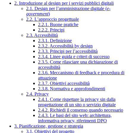
2. Introduzione al design per i servizi pubblici digitali
2.1. Design per l’amministrazione digitale (
e-
government
)
2.2. L’approccio progettuale
2.2.1. Buone pratiche
2.2.2. Principi
2.3. Accessibilità
2.3.1. Definizione
2.3.2. Accessibilità by design
2.3.3. Principi per l’accessibilità
2.3.4. Linee guida e criteri di successo
2.3.5. Come rilasciare una dichiarazione di
accessibilità
2.3.6. Meccanismo di feedback e procedura di
attuazione
2.3.7. Obiettivi accessibilità
2.3.8. Normativa e approfondimenti
2.4. Privacy
2.4.1. Come rispettare la privacy sin dalla
progettazione di un sito o servizio digitale
2.4.2. Richiedi il consenso quando necessario
2.4.3. Le basi del sito web: architettura,
informativa privacy, riferimenti DPO
3. Pianificazione, gestione e strategia
3.1. Obiettivi del progetto