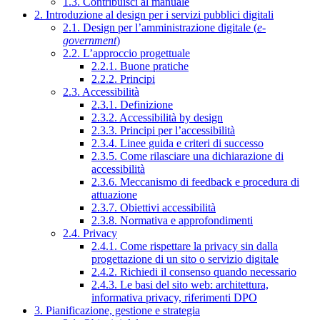
1.3. Contribuisci al manuale
2. Introduzione al design per i servizi pubblici digitali
2.1. Design per l’amministrazione digitale (
e-
government
)
2.2. L’approccio progettuale
2.2.1. Buone pratiche
2.2.2. Principi
2.3. Accessibilità
2.3.1. Definizione
2.3.2. Accessibilità by design
2.3.3. Principi per l’accessibilità
2.3.4. Linee guida e criteri di successo
2.3.5. Come rilasciare una dichiarazione di
accessibilità
2.3.6. Meccanismo di feedback e procedura di
attuazione
2.3.7. Obiettivi accessibilità
2.3.8. Normativa e approfondimenti
2.4. Privacy
2.4.1. Come rispettare la privacy sin dalla
progettazione di un sito o servizio digitale
2.4.2. Richiedi il consenso quando necessario
2.4.3. Le basi del sito web: architettura,
informativa privacy, riferimenti DPO
3. Pianificazione, gestione e strategia