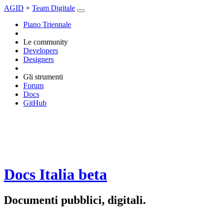
AGID
+
Team Digitale
Piano Triennale
Le community
Developers
Designers
Gli strumenti
Forum
Docs
GitHub
Docs Italia
beta
Documenti pubblici, digitali.