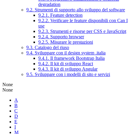
degradation
9.2. Strumenti di supporto allo sviluppo del software
9.2.1. Feature detection
9.2.2. Verificare le feature disponibili con Can I
use
9.2.3. Strumenti e risorse per CSS e JavaScript
9.2.4. Supporto browser
9.2.5. Misurare le prestazioni
9.3. Catalogo del riuso
9.4. Sviluppare con il design system .italia
9.4.1. Il framework Bootstrap Italia
9.4.2. Il kit di sviluppo React
9.4.3. Il kit di sviluppo Angular
9.5. Sviluppare con i modelli di sito e servizi
None
None
A
B
C
D
E
I
M