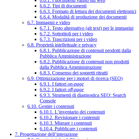
6.6.1. I documenti vanno sul web
6.6.2. Tipi di documenti
6.6.3. Formato di lettura dei documenti elettronici
6.6.4. Modalità di produzione dei documenti
6.7. Immagini e video
6.7.1. Testo alternativo (alt text) per le immagini
6.7.2. Sottotitoli per i video
6.7.3. Trascrizioni per i video
6.8. Proprietà intellettuale e privacy
6.8.1. Pubblicazione di contenuti prodotti dalla
Pubblica Amministrazione
6.8.2. Pubblicazione di contenuti non prodotti
dalla Pubblica Amministrazione
6.8.3. Consenso dei soggetti ritratti
6.9. Ottimizzazione per i motori di ricerca (SEO)
6.9.1. I fattori
on-page
6.9.2. I fattori
off-page
6.9.3. Strumenti di diagnostica SEO: Search
Console
6.10. Gestire i contenuti
6.10.1. L’inventario dei contenuti
6.10.2. Revisionare i contenuti
6.10.3. Migrare i contenuti
6.10.4. Pubblicare i contenuti
7. Progettazione dell’interazione