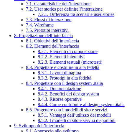
7.1. Caratteristiche dell’interazione
7.2. User stories per definire l’interazione
7.2.1. Differenza tra scenari e user stories
7.3. Flussi di interazione
7.4. Wireframe
7.5. Prototipi interattivi
8. Progettazione dell’interfaccia
8.1. Obiettivi dell’interfaccia
8.2. Elementi dell’interfaccia
8.2.1. Elementi di composizione
8.2.2. Elementi interattivi
8.2.3. Elementi testuali (microtesti)
8.3. Progettare e costruire in alta fedeltà
8.3.1. Layout di pagina
8.3.2. Prototipi in alta fedeltà
8.4. Progettare con il design system .italia
8.4.1. Documentazione
8.4.2. Benefici del design system
8.4.3. Risorse operative
8.4.4. Come contribuire al design system .italia
8.5. Progettare con i modelli di sito e servizi
8.5.1. Vantaggi dell’utilizzo dei modelli
8.5.2. I modelli di sito e servizi disponibili
9. Sviluppo dell’interfaccia
9.1. Approccio allo sviluppo