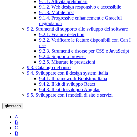
9.1.1. Attività preliminari
9.1.2. Web design responsivo e accessibile
9.1.3. Mobile first
9.1.4. Progressive enhancement e Graceful
degradation
9.2. Strumenti di supporto allo sviluppo del software
9.2.1. Feature detection
9.2.2. Verificare le feature disponibili con Can I
use
9.2.3. Strumenti e risorse per CSS e JavaScript
9.2.4. Supporto browser
9.2.5. Misurare le prestazioni
9.3. Catalogo del riuso
9.4. Sviluppare con il design system .italia
9.4.1. Il framework Bootstrap Italia
9.4.2. Il kit di sviluppo React
9.4.3. Il kit di sviluppo Angular
9.5. Sviluppare con i modelli di sito e servizi
glossario
A
B
C
D