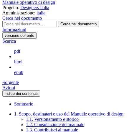
Manuale operativo di design
Progetto:
Designers Italia
Amministrazione:
italia
Cerca nel documento
Cerca nel documento
Informazioni
versione-corrente
Scarica
pdf
html
epub
Sorgente
Azioni
indice dei contenuti
Sommario
1. Scopo, destinatari e uso del Manuale operativo di design
1.1. Versionamento e storico
1.2. Consultazione del manuale
1.3. Contribuisci al manuale