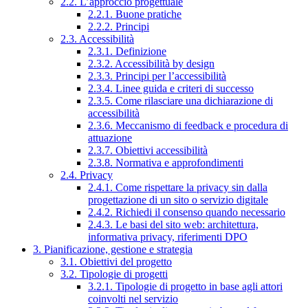
2.2. L’approccio progettuale
2.2.1. Buone pratiche
2.2.2. Principi
2.3. Accessibilità
2.3.1. Definizione
2.3.2. Accessibilità by design
2.3.3. Principi per l’accessibilità
2.3.4. Linee guida e criteri di successo
2.3.5. Come rilasciare una dichiarazione di
accessibilità
2.3.6. Meccanismo di feedback e procedura di
attuazione
2.3.7. Obiettivi accessibilità
2.3.8. Normativa e approfondimenti
2.4. Privacy
2.4.1. Come rispettare la privacy sin dalla
progettazione di un sito o servizio digitale
2.4.2. Richiedi il consenso quando necessario
2.4.3. Le basi del sito web: architettura,
informativa privacy, riferimenti DPO
3. Pianificazione, gestione e strategia
3.1. Obiettivi del progetto
3.2. Tipologie di progetti
3.2.1. Tipologie di progetto in base agli attori
coinvolti nel servizio