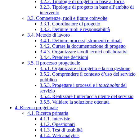
3.2.2. Tipologie di progetto in base al focus
3.2.3. Tipologie di progetto in base all’ambito di
intervento
3.3. Competenze, ruoli e figure coinvolte
3.3.1. Coordinatore di progetto
3.3.2. Definire ruoli e responsabilità
3.4. Metodo di lavoro
3.4.1. Definire processi, strumenti e rituali
3.4.2. Curare la documentazione di progetto
3.4.3. Organizzare tavoli tecnici collaborativi
3.4.4. Prendere decisioni
3.5. Il processo progettuale
3.5.1. Organizzare il progetto e la sua gestione
3.5.2. Comprendere il contesto d’uso del servizio
pubblico
3.5.3. Progettare i processi e i
touchpoint
del
servizio
3.5.4. Realizzare l’interfaccia utente del servizio
3.5.5. Validare la soluzione ottenuta
4. Ricerca progettuale
4.1. Ricerca primaria
4.1.1. Interviste
4.1.2. Questionari
4.1.3. Test di usabilità
4.1.4. Web analytics