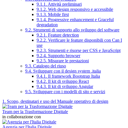
9.1.1. Attività preliminari
9.1.2. Web design responsivo e accessibile
9.1.3. Mobile first
9.1.4. Progressive enhancement e Graceful
degradation
9.2. Strumenti di supporto allo sviluppo del software
9.2.1. Feature detection
9.2.2. Verificare le feature disponibili con Can I
use
9.2.3. Strumenti e risorse per CSS e JavaScript
9.2.4. Supporto browser
9.2.5. Misurare le prestazioni
9.3. Catalogo del riuso
9.4. Sviluppare con il design system .italia
9.4.1. Il framework Bootstrap Italia
9.4.2. Il kit di sviluppo React
9.4.3. Il kit di sviluppo Angular
9.5. Sviluppare con i modelli di sito e servizi
1. Scopo, destinatari e uso del Manuale operativo di design
Team per la Trasformazione Digitale
in collaborazione con
Agenzia per l'Italia Digitale