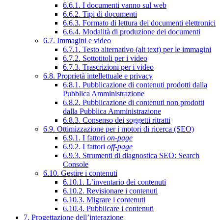
6.6.1. I documenti vanno sul web
6.6.2. Tipi di documenti
6.6.3. Formato di lettura dei documenti elettronici
6.6.4. Modalità di produzione dei documenti
6.7. Immagini e video
6.7.1. Testo alternativo (alt text) per le immagini
6.7.2. Sottotitoli per i video
6.7.3. Trascrizioni per i video
6.8. Proprietà intellettuale e privacy
6.8.1. Pubblicazione di contenuti prodotti dalla
Pubblica Amministrazione
6.8.2. Pubblicazione di contenuti non prodotti
dalla Pubblica Amministrazione
6.8.3. Consenso dei soggetti ritratti
6.9. Ottimizzazione per i motori di ricerca (SEO)
6.9.1. I fattori
on-page
6.9.2. I fattori
off-page
6.9.3. Strumenti di diagnostica SEO: Search
Console
6.10. Gestire i contenuti
6.10.1. L’inventario dei contenuti
6.10.2. Revisionare i contenuti
6.10.3. Migrare i contenuti
6.10.4. Pubblicare i contenuti
7. Progettazione dell’interazione