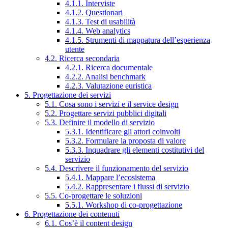
4.1.1. Interviste
4.1.2. Questionari
4.1.3. Test di usabilità
4.1.4. Web analytics
4.1.5. Strumenti di mappatura dell’esperienza
utente
4.2. Ricerca secondaria
4.2.1. Ricerca documentale
4.2.2. Analisi benchmark
4.2.3. Valutazione euristica
5. Progettazione dei servizi
5.1. Cosa sono i servizi e il service design
5.2. Progettare servizi pubblici digitali
5.3. Definire il modello di servizio
5.3.1. Identificare gli attori coinvolti
5.3.2. Formulare la proposta di valore
5.3.3. Inquadrare gli elementi costitutivi del
servizio
5.4. Descrivere il funzionamento del servizio
5.4.1. Mappare l’ecosistema
5.4.2. Rappresentare i flussi di servizio
5.5. Co-progettare le soluzioni
5.5.1. Workshop di co-progettazione
6. Progettazione dei contenuti
6.1. Cos’è il content design