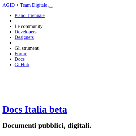
AGID
+
Team Digitale
Piano Triennale
Le community
Developers
Designers
Gli strumenti
Forum
Docs
GitHub
Docs Italia
beta
Documenti pubblici, digitali.