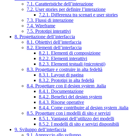
7.1. Caratteristiche dell’interazione
7.2. User stories per definire l’interazione
7.2.1. Differenza tra scenari e user stories
7.3. Flussi di interazione
7.4. Wireframe
7.5. Prototipi interattivi
8. Progettazione dell’interfaccia
8.1. Obiettivi dell’interfaccia
8.2. Elementi dell’interfaccia
8.2.1. Elementi di composizione
8.2.2. Elementi interattivi
8.2.3. Elementi testuali (microtesti)
8.3. Progettare e costruire in alta fedeltà
8.3.1. Layout di pagina
8.3.2. Prototipi in alta fedeltà
8.4. Progettare con il design system .italia
8.4.1. Documentazione
8.4.2. Benefici del design system
8.4.3. Risorse operative
8.4.4. Come contribuire al design system .italia
8.5. Progettare con i modelli di sito e servizi
8.5.1. Vantaggi dell’utilizzo dei modelli
8.5.2. I modelli di sito e servizi disponibili
9. Sviluppo dell’interfaccia
9.1. Approccio allo sviluppo