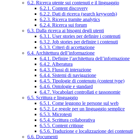
6.2. Ricerca utente sui contenuti e il linguaggio
6.2.1. Content discovery
6.2.2. Dati di ricerca (search keywords)
6.2.3. Ricerca tramite analytics
6.2.4. Ricerca sui forum
6.3. Dalla ricerca ai bisogni degli utenti
6.3.1. User stories per definire i contenuti
6.3.2. Job stories per definire i contenuti
6.3.3. Criteri di accettazione
6.4. Architettura dell’informazione
6.4.1. Definire l’architettura dell’informazione
6.4.2. Alberatura
6.4.3. Flussi di interazione
6.4.4. Sistemi di navigazione
6.4.5. Tipologie di contenuto (content type)
6.4.6. Ontologie e standard
6.4.7. Vocabolari controllati e tassonomie
6.5. Scrittura e linguaggio
6.5.1. Come leggono le persone sul web
6.5.2. Le regole per un linguaggio semplice
6.5.3. Microtesti
6.5.4. Scrittura collaborativa
6.5.5. Content critique
6.5.6. Traduzione e localizzazione dei contenuti
6.6. Documenti