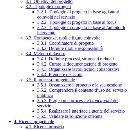
3.1. Obiettivi del progetto
3.2. Tipologie di progetti
3.2.1. Tipologie di progetto in base agli attori
coinvolti nel servizio
3.2.2. Tipologie di progetto in base al focus
3.2.3. Tipologie di progetto in base all’ambito di
intervento
3.3. Competenze, ruoli e figure coinvolte
3.3.1. Coordinatore di progetto
3.3.2. Definire ruoli e responsabilità
3.4. Metodo di lavoro
3.4.1. Definire processi, strumenti e rituali
3.4.2. Curare la documentazione di progetto
3.4.3. Organizzare tavoli tecnici collaborativi
3.4.4. Prendere decisioni
3.5. Il processo progettuale
3.5.1. Organizzare il progetto e la sua gestione
3.5.2. Comprendere il contesto d’uso del servizio
pubblico
3.5.3. Progettare i processi e i
touchpoint
del
servizio
3.5.4. Realizzare l’interfaccia utente del servizio
3.5.5. Validare la soluzione ottenuta
4. Ricerca progettuale
4.1. Ricerca primaria