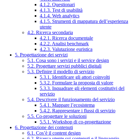
4.1.2. Questionari
4.1.3. Test di usabilità
4.1.4. Web analytics
4.1.5. Strumenti di mappatura dell’esperienza
utente
4.2. Ricerca secondaria
4.2.1. Ricerca documentale
4.2.2. Analisi benchmark
4.2.3. Valutazione euristica
5. Progettazione dei servizi
5.1. Cosa sono i servizi e il service design
5.2. Progettare servizi pubblici digitali
5.3. Definire il modello di servizio
5.3.1. Identificare gli attori coinvolti
5.3.2. Formulare la proposta di valore
5.3.3. Inquadrare gli elementi costitutivi del
servizio
5.4. Descrivere il funzionamento del servizio
5.4.1. Mappare l’ecosistema
5.4.2. Rappresentare i flussi di servizio
5.5. Co-progettare le soluzioni
5.5.1. Workshop di co-progettazione
6. Progettazione dei contenuti
6.1. Cos’è il content design
6.2. Ricerca utente sui contenuti e il linguaggio