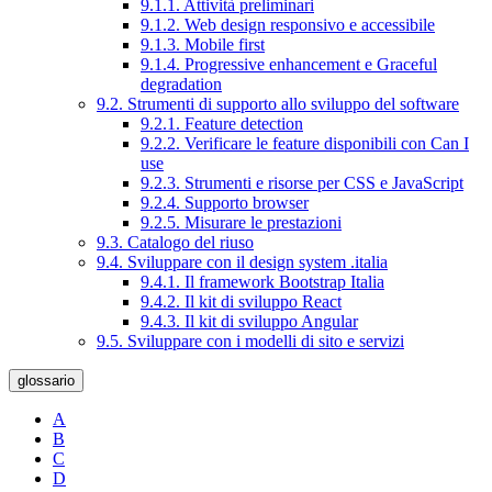
9.1.1. Attività preliminari
9.1.2. Web design responsivo e accessibile
9.1.3. Mobile first
9.1.4. Progressive enhancement e Graceful
degradation
9.2. Strumenti di supporto allo sviluppo del software
9.2.1. Feature detection
9.2.2. Verificare le feature disponibili con Can I
use
9.2.3. Strumenti e risorse per CSS e JavaScript
9.2.4. Supporto browser
9.2.5. Misurare le prestazioni
9.3. Catalogo del riuso
9.4. Sviluppare con il design system .italia
9.4.1. Il framework Bootstrap Italia
9.4.2. Il kit di sviluppo React
9.4.3. Il kit di sviluppo Angular
9.5. Sviluppare con i modelli di sito e servizi
glossario
A
B
C
D