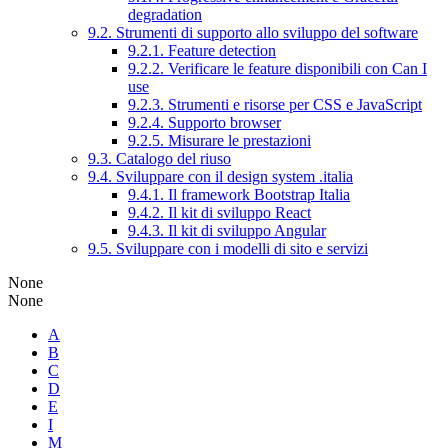
degradation
9.2. Strumenti di supporto allo sviluppo del software
9.2.1. Feature detection
9.2.2. Verificare le feature disponibili con Can I
use
9.2.3. Strumenti e risorse per CSS e JavaScript
9.2.4. Supporto browser
9.2.5. Misurare le prestazioni
9.3. Catalogo del riuso
9.4. Sviluppare con il design system .italia
9.4.1. Il framework Bootstrap Italia
9.4.2. Il kit di sviluppo React
9.4.3. Il kit di sviluppo Angular
9.5. Sviluppare con i modelli di sito e servizi
None
None
A
B
C
D
E
I
M