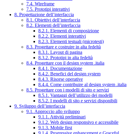
7.4. Wireframe
7.5. Prototipi interattivi
8. Progettazione dell’interfaccia
8.1. Obiettivi dell’interfaccia
8.2. Elementi dell’interfaccia
8.2.1. Elementi di composizione
8.2.2. Elementi interattivi
8.2.3. Elementi testuali (microtesti)
8.3. Progettare e costruire in alta fedeltà
8.3.1. Layout di pagina
8.3.2. Prototipi in alta fedeltà
8.4. Progettare con il design system .italia
8.4.1. Documentazione
8.4.2. Benefici del design system
8.4.3. Risorse operative
8.4.4. Come contribuire al design system .italia
8.5. Progettare con i modelli di sito e servizi
8.5.1. Vantaggi dell’utilizzo dei modelli
8.5.2. I modelli di sito e servizi disponibili
9. Sviluppo dell’interfaccia
9.1. Approccio allo sviluppo
9.1.1. Attività preliminari
9.1.2. Web design responsivo e accessibile
9.1.3. Mobile first
9.1.4. Progressive enhancement e Graceful