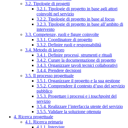
3.2. Tipologie di progetti
3.2.1. Tipologie di progetto in base agli attori
coinvolti nel servizio
3.2.2. Tipologie di progetto in base al focus
3.2.3. Tipologie di progetto in base all’ambito di
intervento
3.3. Competenze, ruoli e figure coinvolte
3.3.1. Coordinatore di progetto
3.3.2. Definire ruoli e responsabilità
3.4. Metodo di lavoro
3.4.1. Definire processi, strumenti e rituali
3.4.2. Curare la documentazione di progetto
3.4.3. Organizzare tavoli tecnici collaborativi
3.4.4. Prendere decisioni
3.5. Il processo progettuale
3.5.1. Organizzare il progetto e la sua gestione
3.5.2. Comprendere il contesto d’uso del servizio
pubblico
3.5.3. Progettare i processi e i
touchpoint
del
servizio
3.5.4. Realizzare l’interfaccia utente del servizio
3.5.5. Validare la soluzione ottenuta
4. Ricerca progettuale
4.1. Ricerca primaria
4.1.1. Interviste