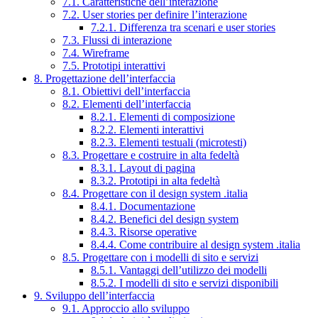
7.1. Caratteristiche dell’interazione
7.2. User stories per definire l’interazione
7.2.1. Differenza tra scenari e user stories
7.3. Flussi di interazione
7.4. Wireframe
7.5. Prototipi interattivi
8. Progettazione dell’interfaccia
8.1. Obiettivi dell’interfaccia
8.2. Elementi dell’interfaccia
8.2.1. Elementi di composizione
8.2.2. Elementi interattivi
8.2.3. Elementi testuali (microtesti)
8.3. Progettare e costruire in alta fedeltà
8.3.1. Layout di pagina
8.3.2. Prototipi in alta fedeltà
8.4. Progettare con il design system .italia
8.4.1. Documentazione
8.4.2. Benefici del design system
8.4.3. Risorse operative
8.4.4. Come contribuire al design system .italia
8.5. Progettare con i modelli di sito e servizi
8.5.1. Vantaggi dell’utilizzo dei modelli
8.5.2. I modelli di sito e servizi disponibili
9. Sviluppo dell’interfaccia
9.1. Approccio allo sviluppo