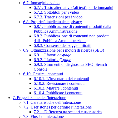
6.7. Immagini e video
6.7.1. Testo alternativo (alt text) per le immagini
6.7.2. Sottotitoli per i video
6.7.3. Trascrizioni per i video
6.8. Proprietà intellettuale e privacy
6.8.1. Pubblicazione di contenuti prodotti dalla
Pubblica Amministrazione
6.8.2. Pubblicazione di contenuti non prodotti
dalla Pubblica Amministrazione
6.8.3. Consenso dei soggetti ritratti
6.9. Ottimizzazione per i motori di ricerca (SEO)
6.9.1. I fattori
on-page
6.9.2. I fattori
off-page
6.9.3. Strumenti di diagnostica SEO: Search
Console
6.10. Gestire i contenuti
6.10.1. L’inventario dei contenuti
6.10.2. Revisionare i contenuti
6.10.3. Migrare i contenuti
6.10.4. Pubblicare i contenuti
7. Progettazione dell’interazione
7.1. Caratteristiche dell’interazione
7.2. User stories per definire l’interazione
7.2.1. Differenza tra scenari e user stories
7.3. Flussi di interazione