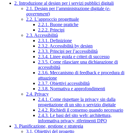
2. Introduzione al design per i servizi pubblici digitali
2.1. Design per l’amministrazione digitale (
e-
government
)
2.2. L’approccio progettuale
2.2.1. Buone pratiche
2.2.2. Principi
2.3. Accessibilità
2.3.1. Definizione
2.3.2. Accessibilità by design
2.3.3. Principi per l’accessibilità
2.3.4. Linee guida e criteri di successo
2.3.5. Come rilasciare una dichiarazione di
accessibilità
2.3.6. Meccanismo di feedback e procedura di
attuazione
2.3.7. Obiettivi accessibilità
2.3.8. Normativa e approfondimenti
2.4. Privacy
2.4.1. Come rispettare la privacy sin dalla
progettazione di un sito o servizio digitale
2.4.2. Richiedi il consenso quando necessario
2.4.3. Le basi del sito web: architettura,
informativa privacy, riferimenti DPO
3. Pianificazione, gestione e strategia
3.1. Obiettivi del progetto