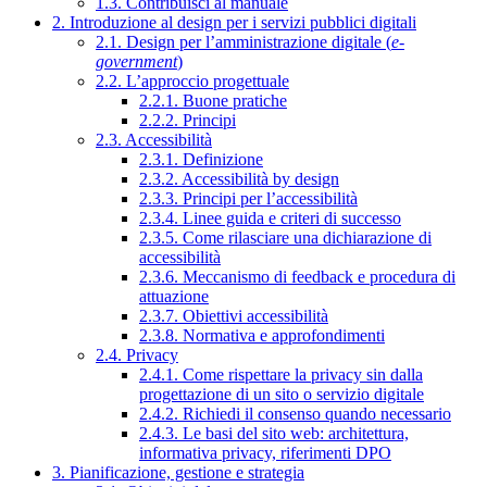
1.3. Contribuisci al manuale
2. Introduzione al design per i servizi pubblici digitali
2.1. Design per l’amministrazione digitale (
e-
government
)
2.2. L’approccio progettuale
2.2.1. Buone pratiche
2.2.2. Principi
2.3. Accessibilità
2.3.1. Definizione
2.3.2. Accessibilità by design
2.3.3. Principi per l’accessibilità
2.3.4. Linee guida e criteri di successo
2.3.5. Come rilasciare una dichiarazione di
accessibilità
2.3.6. Meccanismo di feedback e procedura di
attuazione
2.3.7. Obiettivi accessibilità
2.3.8. Normativa e approfondimenti
2.4. Privacy
2.4.1. Come rispettare la privacy sin dalla
progettazione di un sito o servizio digitale
2.4.2. Richiedi il consenso quando necessario
2.4.3. Le basi del sito web: architettura,
informativa privacy, riferimenti DPO
3. Pianificazione, gestione e strategia