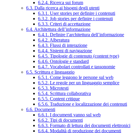
6.2.4. Ricerca sui forum
6.3. Dalla ricerca ai bisogni degli utenti
6.3.1. User stories per definire i contenuti
6.3.2. Job stories per definire i contenuti
6.3.3. Criteri di accettazione
6.4. Architettura dell’informazione
6.4.1. Definire l’architettura dell’informazione
6.4.2. Alberatura
6.4.3. Flussi di interazione
6.4.4. Sistemi di navigazione
6.4.5. Tipologie di contenuto (content type)
6.4.6. Ontologie e standard
6.4.7. Vocabolari controllati e tassonomie
6.5. Scrittura e linguaggio
6.5.1. Come leggono le persone sul web
6.5.2. Le regole per un linguaggio semplice
6.5.3. Microtesti
6.5.4. Scrittura collaborativa
6.5.5. Content critique
6.5.6. Traduzione e localizzazione dei contenuti
6.6. Documenti
6.6.1. I documenti vanno sul web
6.6.2. Tipi di documenti
6.6.3. Formato di lettura dei documenti elettronici
6.6.4. Modalità di produzione dei documenti