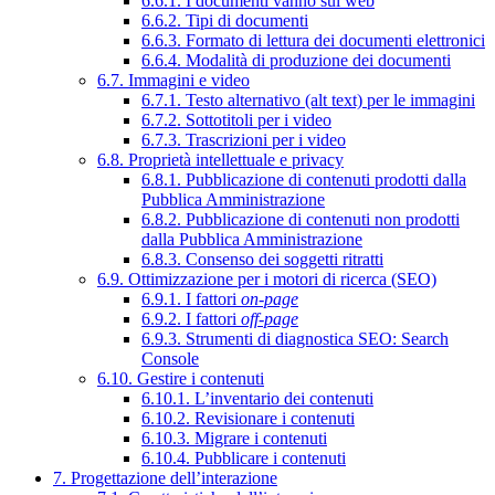
6.6.1. I documenti vanno sul web
6.6.2. Tipi di documenti
6.6.3. Formato di lettura dei documenti elettronici
6.6.4. Modalità di produzione dei documenti
6.7. Immagini e video
6.7.1. Testo alternativo (alt text) per le immagini
6.7.2. Sottotitoli per i video
6.7.3. Trascrizioni per i video
6.8. Proprietà intellettuale e privacy
6.8.1. Pubblicazione di contenuti prodotti dalla
Pubblica Amministrazione
6.8.2. Pubblicazione di contenuti non prodotti
dalla Pubblica Amministrazione
6.8.3. Consenso dei soggetti ritratti
6.9. Ottimizzazione per i motori di ricerca (SEO)
6.9.1. I fattori
on-page
6.9.2. I fattori
off-page
6.9.3. Strumenti di diagnostica SEO: Search
Console
6.10. Gestire i contenuti
6.10.1. L’inventario dei contenuti
6.10.2. Revisionare i contenuti
6.10.3. Migrare i contenuti
6.10.4. Pubblicare i contenuti
7. Progettazione dell’interazione