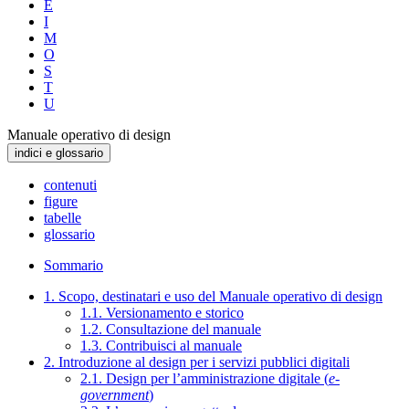
E
I
M
O
S
T
U
Manuale operativo di design
indici e glossario
contenuti
figure
tabelle
glossario
Sommario
1. Scopo, destinatari e uso del Manuale operativo di design
1.1. Versionamento e storico
1.2. Consultazione del manuale
1.3. Contribuisci al manuale
2. Introduzione al design per i servizi pubblici digitali
2.1. Design per l’amministrazione digitale (
e-
government
)