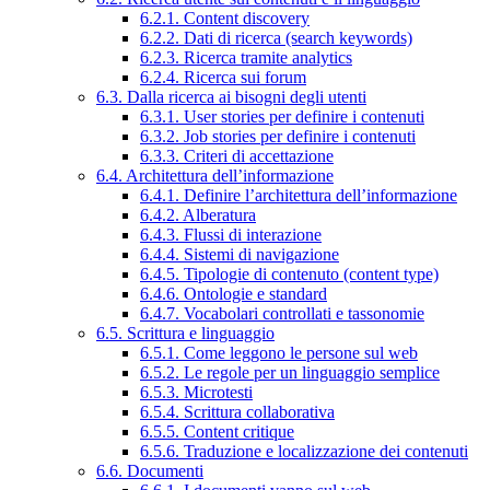
6.2.1. Content discovery
6.2.2. Dati di ricerca (search keywords)
6.2.3. Ricerca tramite analytics
6.2.4. Ricerca sui forum
6.3. Dalla ricerca ai bisogni degli utenti
6.3.1. User stories per definire i contenuti
6.3.2. Job stories per definire i contenuti
6.3.3. Criteri di accettazione
6.4. Architettura dell’informazione
6.4.1. Definire l’architettura dell’informazione
6.4.2. Alberatura
6.4.3. Flussi di interazione
6.4.4. Sistemi di navigazione
6.4.5. Tipologie di contenuto (content type)
6.4.6. Ontologie e standard
6.4.7. Vocabolari controllati e tassonomie
6.5. Scrittura e linguaggio
6.5.1. Come leggono le persone sul web
6.5.2. Le regole per un linguaggio semplice
6.5.3. Microtesti
6.5.4. Scrittura collaborativa
6.5.5. Content critique
6.5.6. Traduzione e localizzazione dei contenuti
6.6. Documenti