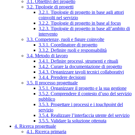
3.1. Obiettivi del progetto
3.2. Tipologie di progetti
3.2.1. Tipologie di progetto in base agli attori
coinvolti nel servizio
3.2.2. Tipologie di progetto in base al focus
3.2.3. Tipologie di progetto in base all’ambito di
intervento
3.3. Competenze, ruoli e figure coinvolte
3.3.1. Coordinatore di progetto
3.3.2. Definire ruoli e responsabilità
3.4. Metodo di lavoro
3.4.1. Definire processi, strumenti e rituali
3.4.2. Curare la documentazione di progetto
3.4.3. Organizzare tavoli tecnici collaborativi
3.4.4. Prendere decisioni
3.5. Il processo progettuale
3.5.1. Organizzare il progetto e la sua gestione
3.5.2. Comprendere il contesto d’uso del servizio
pubblico
3.5.3. Progettare i processi e i
touchpoint
del
servizio
3.5.4. Realizzare l’interfaccia utente del servizio
3.5.5. Validare la soluzione ottenuta
4. Ricerca progettuale
4.1. Ricerca primaria