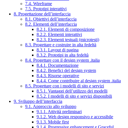
7.4. Wireframe
7.5. Prototipi interattivi
8. Progettazione dell’interfaccia
8.1. Obiettivi dell’interfaccia
8.2. Elementi dell’interfaccia
8.2.1. Elementi di composizione
8.2.2. Elementi interattivi
8.2.3. Elementi testuali (microtesti)
8.3. Progettare e costruire in alta fedeltà
8.3.1. Layout di pagina
8.3.2. Prototipi in alta fedeltà
8.4. Progettare con il design system .italia
8.4.1. Documentazione
8.4.2. Benefici del design system
8.4.3. Risorse operative
8.4.4. Come contribuire al design system .italia
8.5. Progettare con i modelli di sito e servizi
8.5.1. Vantaggi dell’utilizzo dei modelli
8.5.2. I modelli di sito e servizi disponibili
9. Sviluppo dell’interfaccia
9.1. Approccio allo sviluppo
9.1.1. Attività preliminari
9.1.2. Web design responsivo e accessibile
9.1.3. Mobile first
9.1.4. Progressive enhancement e Graceful