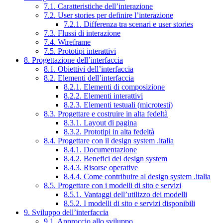
7.1. Caratteristiche dell’interazione
7.2. User stories per definire l’interazione
7.2.1. Differenza tra scenari e user stories
7.3. Flussi di interazione
7.4. Wireframe
7.5. Prototipi interattivi
8. Progettazione dell’interfaccia
8.1. Obiettivi dell’interfaccia
8.2. Elementi dell’interfaccia
8.2.1. Elementi di composizione
8.2.2. Elementi interattivi
8.2.3. Elementi testuali (microtesti)
8.3. Progettare e costruire in alta fedeltà
8.3.1. Layout di pagina
8.3.2. Prototipi in alta fedeltà
8.4. Progettare con il design system .italia
8.4.1. Documentazione
8.4.2. Benefici del design system
8.4.3. Risorse operative
8.4.4. Come contribuire al design system .italia
8.5. Progettare con i modelli di sito e servizi
8.5.1. Vantaggi dell’utilizzo dei modelli
8.5.2. I modelli di sito e servizi disponibili
9. Sviluppo dell’interfaccia
9.1. Approccio allo sviluppo