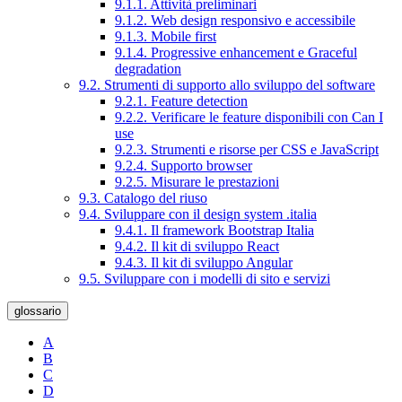
9.1.1. Attività preliminari
9.1.2. Web design responsivo e accessibile
9.1.3. Mobile first
9.1.4. Progressive enhancement e Graceful
degradation
9.2. Strumenti di supporto allo sviluppo del software
9.2.1. Feature detection
9.2.2. Verificare le feature disponibili con Can I
use
9.2.3. Strumenti e risorse per CSS e JavaScript
9.2.4. Supporto browser
9.2.5. Misurare le prestazioni
9.3. Catalogo del riuso
9.4. Sviluppare con il design system .italia
9.4.1. Il framework Bootstrap Italia
9.4.2. Il kit di sviluppo React
9.4.3. Il kit di sviluppo Angular
9.5. Sviluppare con i modelli di sito e servizi
glossario
A
B
C
D