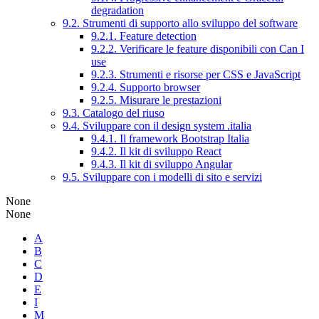
degradation
9.2. Strumenti di supporto allo sviluppo del software
9.2.1. Feature detection
9.2.2. Verificare le feature disponibili con Can I
use
9.2.3. Strumenti e risorse per CSS e JavaScript
9.2.4. Supporto browser
9.2.5. Misurare le prestazioni
9.3. Catalogo del riuso
9.4. Sviluppare con il design system .italia
9.4.1. Il framework Bootstrap Italia
9.4.2. Il kit di sviluppo React
9.4.3. Il kit di sviluppo Angular
9.5. Sviluppare con i modelli di sito e servizi
None
None
A
B
C
D
E
I
M