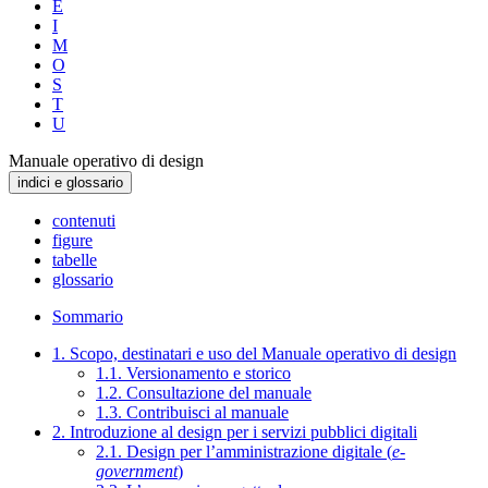
E
I
M
O
S
T
U
Manuale operativo di design
indici e glossario
contenuti
figure
tabelle
glossario
Sommario
1. Scopo, destinatari e uso del Manuale operativo di design
1.1. Versionamento e storico
1.2. Consultazione del manuale
1.3. Contribuisci al manuale
2. Introduzione al design per i servizi pubblici digitali
2.1. Design per l’amministrazione digitale (
e-
government
)