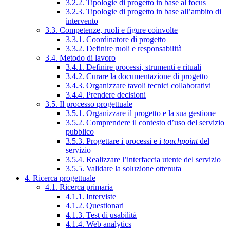
3.2.2. Tipologie di progetto in base al focus
3.2.3. Tipologie di progetto in base all’ambito di
intervento
3.3. Competenze, ruoli e figure coinvolte
3.3.1. Coordinatore di progetto
3.3.2. Definire ruoli e responsabilità
3.4. Metodo di lavoro
3.4.1. Definire processi, strumenti e rituali
3.4.2. Curare la documentazione di progetto
3.4.3. Organizzare tavoli tecnici collaborativi
3.4.4. Prendere decisioni
3.5. Il processo progettuale
3.5.1. Organizzare il progetto e la sua gestione
3.5.2. Comprendere il contesto d’uso del servizio
pubblico
3.5.3. Progettare i processi e i
touchpoint
del
servizio
3.5.4. Realizzare l’interfaccia utente del servizio
3.5.5. Validare la soluzione ottenuta
4. Ricerca progettuale
4.1. Ricerca primaria
4.1.1. Interviste
4.1.2. Questionari
4.1.3. Test di usabilità
4.1.4. Web analytics