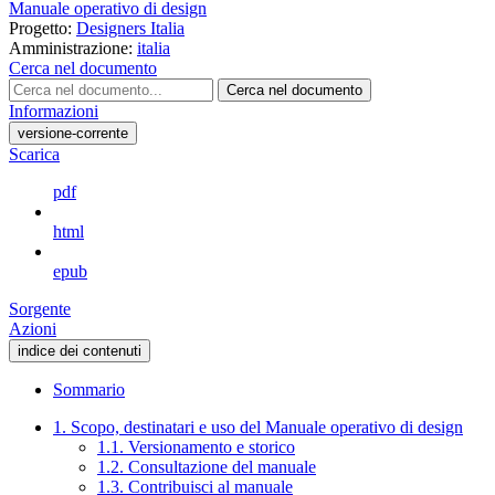
Manuale operativo di design
Progetto:
Designers Italia
Amministrazione:
italia
Cerca nel documento
Cerca nel documento
Informazioni
versione-corrente
Scarica
pdf
html
epub
Sorgente
Azioni
indice dei contenuti
Sommario
1. Scopo, destinatari e uso del Manuale operativo di design
1.1. Versionamento e storico
1.2. Consultazione del manuale
1.3. Contribuisci al manuale