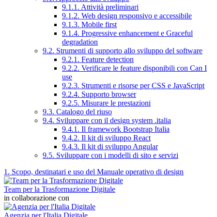
9.1.1. Attività preliminari
9.1.2. Web design responsivo e accessibile
9.1.3. Mobile first
9.1.4. Progressive enhancement e Graceful
degradation
9.2. Strumenti di supporto allo sviluppo del software
9.2.1. Feature detection
9.2.2. Verificare le feature disponibili con Can I
use
9.2.3. Strumenti e risorse per CSS e JavaScript
9.2.4. Supporto browser
9.2.5. Misurare le prestazioni
9.3. Catalogo del riuso
9.4. Sviluppare con il design system .italia
9.4.1. Il framework Bootstrap Italia
9.4.2. Il kit di sviluppo React
9.4.3. Il kit di sviluppo Angular
9.5. Sviluppare con i modelli di sito e servizi
1. Scopo, destinatari e uso del Manuale operativo di design
Team per la Trasformazione Digitale
in collaborazione con
Agenzia per l'Italia Digitale