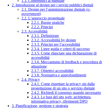
1.3. Contribuisci al manuale
2. Introduzione al design per i servizi pubblici digitali
2.1. Design per l’amministrazione digitale (
e-
government
)
2.2. L’approccio progettuale
2.2.1. Buone pratiche
2.2.2. Principi
2.3. Accessibilità
2.3.1. Definizione
2.3.2. Accessibilità by design
2.3.3. Principi per l’accessibilità
2.3.4. Linee guida e criteri di successo
2.3.5. Come rilasciare una dichiarazione di
accessibilità
2.3.6. Meccanismo di feedback e procedura di
attuazione
2.3.7. Obiettivi accessibilità
2.3.8. Normativa e approfondimenti
2.4. Privacy
2.4.1. Come rispettare la privacy sin dalla
progettazione di un sito o servizio digitale
2.4.2. Richiedi il consenso quando necessario
2.4.3. Le basi del sito web: architettura,
informativa privacy, riferimenti DPO
3. Pianificazione, gestione e strategia