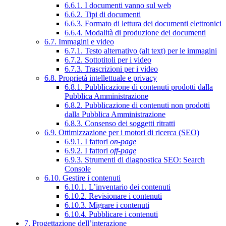
6.6.1. I documenti vanno sul web
6.6.2. Tipi di documenti
6.6.3. Formato di lettura dei documenti elettronici
6.6.4. Modalità di produzione dei documenti
6.7. Immagini e video
6.7.1. Testo alternativo (alt text) per le immagini
6.7.2. Sottotitoli per i video
6.7.3. Trascrizioni per i video
6.8. Proprietà intellettuale e privacy
6.8.1. Pubblicazione di contenuti prodotti dalla
Pubblica Amministrazione
6.8.2. Pubblicazione di contenuti non prodotti
dalla Pubblica Amministrazione
6.8.3. Consenso dei soggetti ritratti
6.9. Ottimizzazione per i motori di ricerca (SEO)
6.9.1. I fattori
on-page
6.9.2. I fattori
off-page
6.9.3. Strumenti di diagnostica SEO: Search
Console
6.10. Gestire i contenuti
6.10.1. L’inventario dei contenuti
6.10.2. Revisionare i contenuti
6.10.3. Migrare i contenuti
6.10.4. Pubblicare i contenuti
7. Progettazione dell’interazione