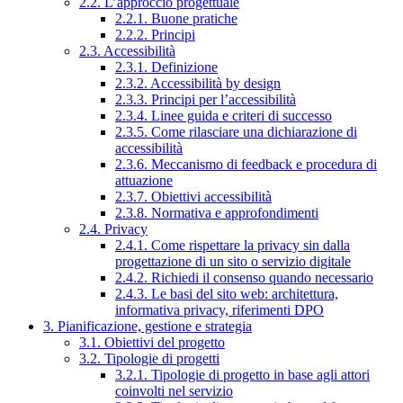
2.2. L’approccio progettuale
2.2.1. Buone pratiche
2.2.2. Principi
2.3. Accessibilità
2.3.1. Definizione
2.3.2. Accessibilità by design
2.3.3. Principi per l’accessibilità
2.3.4. Linee guida e criteri di successo
2.3.5. Come rilasciare una dichiarazione di
accessibilità
2.3.6. Meccanismo di feedback e procedura di
attuazione
2.3.7. Obiettivi accessibilità
2.3.8. Normativa e approfondimenti
2.4. Privacy
2.4.1. Come rispettare la privacy sin dalla
progettazione di un sito o servizio digitale
2.4.2. Richiedi il consenso quando necessario
2.4.3. Le basi del sito web: architettura,
informativa privacy, riferimenti DPO
3. Pianificazione, gestione e strategia
3.1. Obiettivi del progetto
3.2. Tipologie di progetti
3.2.1. Tipologie di progetto in base agli attori
coinvolti nel servizio