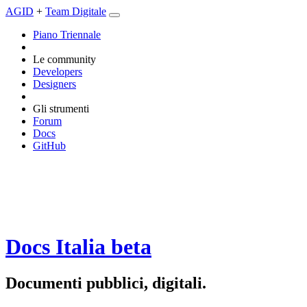
AGID
+
Team Digitale
Piano Triennale
Le community
Developers
Designers
Gli strumenti
Forum
Docs
GitHub
Docs Italia
beta
Documenti pubblici, digitali.