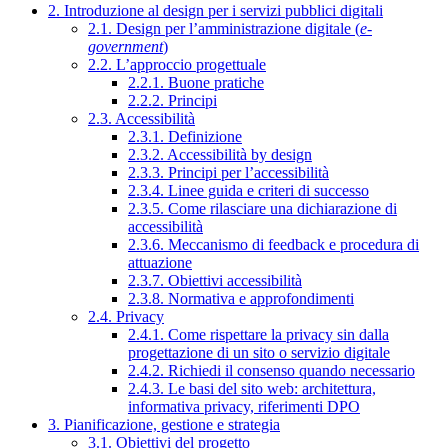
2. Introduzione al design per i servizi pubblici digitali
2.1. Design per l’amministrazione digitale (
e-
government
)
2.2. L’approccio progettuale
2.2.1. Buone pratiche
2.2.2. Principi
2.3. Accessibilità
2.3.1. Definizione
2.3.2. Accessibilità by design
2.3.3. Principi per l’accessibilità
2.3.4. Linee guida e criteri di successo
2.3.5. Come rilasciare una dichiarazione di
accessibilità
2.3.6. Meccanismo di feedback e procedura di
attuazione
2.3.7. Obiettivi accessibilità
2.3.8. Normativa e approfondimenti
2.4. Privacy
2.4.1. Come rispettare la privacy sin dalla
progettazione di un sito o servizio digitale
2.4.2. Richiedi il consenso quando necessario
2.4.3. Le basi del sito web: architettura,
informativa privacy, riferimenti DPO
3. Pianificazione, gestione e strategia
3.1. Obiettivi del progetto