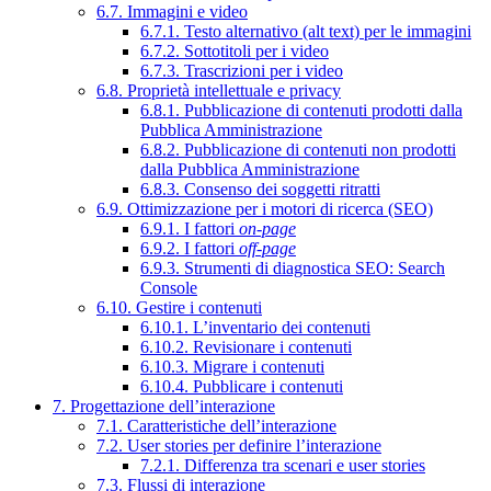
6.7. Immagini e video
6.7.1. Testo alternativo (alt text) per le immagini
6.7.2. Sottotitoli per i video
6.7.3. Trascrizioni per i video
6.8. Proprietà intellettuale e privacy
6.8.1. Pubblicazione di contenuti prodotti dalla
Pubblica Amministrazione
6.8.2. Pubblicazione di contenuti non prodotti
dalla Pubblica Amministrazione
6.8.3. Consenso dei soggetti ritratti
6.9. Ottimizzazione per i motori di ricerca (SEO)
6.9.1. I fattori
on-page
6.9.2. I fattori
off-page
6.9.3. Strumenti di diagnostica SEO: Search
Console
6.10. Gestire i contenuti
6.10.1. L’inventario dei contenuti
6.10.2. Revisionare i contenuti
6.10.3. Migrare i contenuti
6.10.4. Pubblicare i contenuti
7. Progettazione dell’interazione
7.1. Caratteristiche dell’interazione
7.2. User stories per definire l’interazione
7.2.1. Differenza tra scenari e user stories
7.3. Flussi di interazione