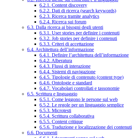
6.2.1. Content discovery
6.2.2. Dati di ricerca (search keywords)
6.2.3. Ricerca tramite analytics
6.2.4. Ricerca sui forum
6.3. Dalla ricerca ai bisogni degli utenti
6.3.1. User stories per definire i contenuti
6.3.2. Job stories per definire i contenuti
6.3.3. Criteri di accettazione
6.4. Architettura dell’informazione
6.4.1. Definire l’architettura dell’informazione
6.4.2. Alberatura
6.4.3. Flussi di interazione
6.4.4. Sistemi di navigazione
6.4.5. Tipologie di contenuto (content type)
6.4.6. Ontologie e standard
6.4.7. Vocabolari controllati e tassonomie
6.5. Scrittura e linguaggio
6.5.1. Come leggono le persone sul web
6.5.2. Le regole per un linguaggio semplice
6.5.3. Microtesti
6.5.4. Scrittura collaborativa
6.5.5. Content critique
6.5.6. Traduzione e localizzazione dei contenuti
6.6. Documenti