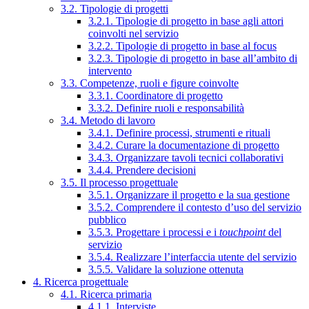
3.2. Tipologie di progetti
3.2.1. Tipologie di progetto in base agli attori
coinvolti nel servizio
3.2.2. Tipologie di progetto in base al focus
3.2.3. Tipologie di progetto in base all’ambito di
intervento
3.3. Competenze, ruoli e figure coinvolte
3.3.1. Coordinatore di progetto
3.3.2. Definire ruoli e responsabilità
3.4. Metodo di lavoro
3.4.1. Definire processi, strumenti e rituali
3.4.2. Curare la documentazione di progetto
3.4.3. Organizzare tavoli tecnici collaborativi
3.4.4. Prendere decisioni
3.5. Il processo progettuale
3.5.1. Organizzare il progetto e la sua gestione
3.5.2. Comprendere il contesto d’uso del servizio
pubblico
3.5.3. Progettare i processi e i
touchpoint
del
servizio
3.5.4. Realizzare l’interfaccia utente del servizio
3.5.5. Validare la soluzione ottenuta
4. Ricerca progettuale
4.1. Ricerca primaria
4.1.1. Interviste