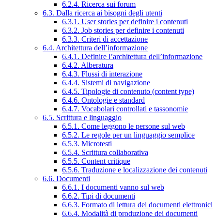
6.2.4. Ricerca sui forum
6.3. Dalla ricerca ai bisogni degli utenti
6.3.1. User stories per definire i contenuti
6.3.2. Job stories per definire i contenuti
6.3.3. Criteri di accettazione
6.4. Architettura dell’informazione
6.4.1. Definire l’architettura dell’informazione
6.4.2. Alberatura
6.4.3. Flussi di interazione
6.4.4. Sistemi di navigazione
6.4.5. Tipologie di contenuto (content type)
6.4.6. Ontologie e standard
6.4.7. Vocabolari controllati e tassonomie
6.5. Scrittura e linguaggio
6.5.1. Come leggono le persone sul web
6.5.2. Le regole per un linguaggio semplice
6.5.3. Microtesti
6.5.4. Scrittura collaborativa
6.5.5. Content critique
6.5.6. Traduzione e localizzazione dei contenuti
6.6. Documenti
6.6.1. I documenti vanno sul web
6.6.2. Tipi di documenti
6.6.3. Formato di lettura dei documenti elettronici
6.6.4. Modalità di produzione dei documenti