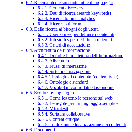
6.2. Ricerca utente sui contenuti e il linguaggio
6.2.1. Content discovery
6.2.2. Dati di ricerca (search keywords)
6.2.3. Ricerca tramite analytics
6.2.4. Ricerca sui forum
6.3. Dalla ricerca ai bisogni degli utenti
6.3.1. User stories per definire i contenuti
6.3.2. Job stories per definire i contenuti
6.3.3. Criteri di accettazione
6.4. Architettura dell’informazione
6.4.1. Definire l’architettura dell’informazione
6.4.2. Alberatura
6.4.3. Flussi di interazione
6.4.4. Sistemi di navigazione
6.4.5. Tipologie di contenuto (content type)
6.4.6. Ontologie e standard
6.4.7. Vocabolari controllati e tassonomie
6.5. Scrittura e linguaggio
6.5.1. Come leggono le persone sul web
6.5.2. Le regole per un linguaggio semplice
6.5.3. Microtesti
6.5.4. Scrittura collaborativa
6.5.5. Content critique
6.5.6. Traduzione e localizzazione dei contenuti
6.6. Documenti