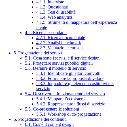
4.1.1. Interviste
4.1.2. Questionari
4.1.3. Test di usabilità
4.1.4. Web analytics
4.1.5. Strumenti di mappatura dell’esperienza
utente
4.2. Ricerca secondaria
4.2.1. Ricerca documentale
4.2.2. Analisi benchmark
4.2.3. Valutazione euristica
5. Progettazione dei servizi
5.1. Cosa sono i servizi e il service design
5.2. Progettare servizi pubblici digitali
5.3. Definire il modello di servizio
5.3.1. Identificare gli attori coinvolti
5.3.2. Formulare la proposta di valore
5.3.3. Inquadrare gli elementi costitutivi del
servizio
5.4. Descrivere il funzionamento del servizio
5.4.1. Mappare l’ecosistema
5.4.2. Rappresentare i flussi di servizio
5.5. Co-progettare le soluzioni
5.5.1. Workshop di co-progettazione
6. Progettazione dei contenuti
6.1. Cos’è il content design