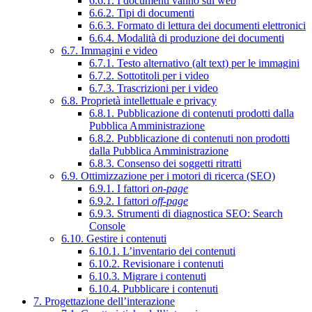
6.6.1. I documenti vanno sul web
6.6.2. Tipi di documenti
6.6.3. Formato di lettura dei documenti elettronici
6.6.4. Modalità di produzione dei documenti
6.7. Immagini e video
6.7.1. Testo alternativo (alt text) per le immagini
6.7.2. Sottotitoli per i video
6.7.3. Trascrizioni per i video
6.8. Proprietà intellettuale e privacy
6.8.1. Pubblicazione di contenuti prodotti dalla
Pubblica Amministrazione
6.8.2. Pubblicazione di contenuti non prodotti
dalla Pubblica Amministrazione
6.8.3. Consenso dei soggetti ritratti
6.9. Ottimizzazione per i motori di ricerca (SEO)
6.9.1. I fattori
on-page
6.9.2. I fattori
off-page
6.9.3. Strumenti di diagnostica SEO: Search
Console
6.10. Gestire i contenuti
6.10.1. L’inventario dei contenuti
6.10.2. Revisionare i contenuti
6.10.3. Migrare i contenuti
6.10.4. Pubblicare i contenuti
7. Progettazione dell’interazione