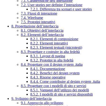
7.1. Caratteristiche dell’interazione
7.2. User stories per definire l’interazione
7.2.1. Differenza tra scenari e user stories
7.3. Flussi di interazione
7.4. Wireframe
7.5. Prototipi interattivi
8. Progettazione dell’interfaccia
8.1. Obiettivi dell’interfaccia
8.2. Elementi dell’interfaccia
8.2.1. Elementi di composizione
8.2.2. Elementi interattivi
8.2.3. Elementi testuali (microtesti)
8.3. Progettare e costruire in alta fedeltà
8.3.1. Layout di pagina
8.3.2. Prototipi in alta fedeltà
8.4. Progettare con il design system .italia
8.4.1. Documentazione
8.4.2. Benefici del design system
8.4.3. Risorse operative
8.4.4. Come contribuire al design system .italia
8.5. Progettare con i modelli di sito e servizi
8.5.1. Vantaggi dell’utilizzo dei modelli
8.5.2. I modelli di sito e servizi disponibili
9. Sviluppo dell’interfaccia
9.1. Approccio allo sviluppo