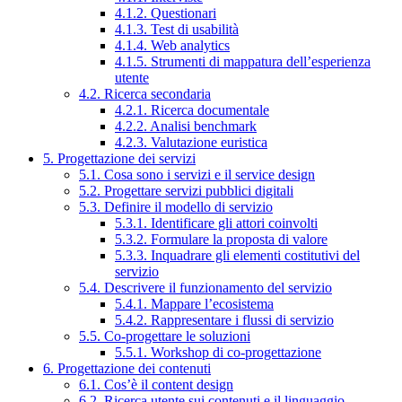
4.1.2. Questionari
4.1.3. Test di usabilità
4.1.4. Web analytics
4.1.5. Strumenti di mappatura dell’esperienza
utente
4.2. Ricerca secondaria
4.2.1. Ricerca documentale
4.2.2. Analisi benchmark
4.2.3. Valutazione euristica
5. Progettazione dei servizi
5.1. Cosa sono i servizi e il service design
5.2. Progettare servizi pubblici digitali
5.3. Definire il modello di servizio
5.3.1. Identificare gli attori coinvolti
5.3.2. Formulare la proposta di valore
5.3.3. Inquadrare gli elementi costitutivi del
servizio
5.4. Descrivere il funzionamento del servizio
5.4.1. Mappare l’ecosistema
5.4.2. Rappresentare i flussi di servizio
5.5. Co-progettare le soluzioni
5.5.1. Workshop di co-progettazione
6. Progettazione dei contenuti
6.1. Cos’è il content design
6.2. Ricerca utente sui contenuti e il linguaggio