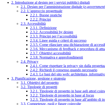
2. Introduzione al design per i servizi pubblici digitali
2.1. Design per l’amministrazione digitale (
e-government
2.2. L’approccio progettuale
2.2.1. Buone pratiche
2.2.2. Principi
2.3. Accessibilità
2.3.1. Definizione
2.3.2. Accessibilità by design
2.3.3. Principi per l’accessibilità
2.3.4. Linee guida e criteri di successo
2.3.5. Come rilasciare una dichiarazione di accessib
2.3.6. Meccanismo di feedback e procedura di attu
2.3.7. Obiettivi accessibilità
2.3.8. Normativa e approfondimenti
2.4. Privacy
2.4.1. Come rispettare la privacy sin dalla progettaz
2.4.2. Richiedi il consenso quando necessario
2.4.3. Le basi del sito web: architettura, informati
3. Pianificazione, gestione e strategia
3.1. Obiettivi del progetto
3.2. Tipologie di progetti
3.2.1. Tipologie di progetto in base agli attori coinv
3.2.2. Tipologie di progetto in base al focus
3.2.3. Tipologie di progetto in base all’ambito di i
3.3. Competenze, ruoli e figure coinvolte