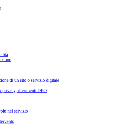
)
ilità
azione
ione di un sito o servizio digitale
va privacy, riferimenti DPO
olti nel servizio
ntervento