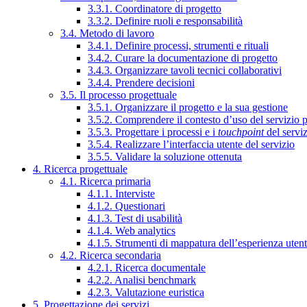
3.3.1. Coordinatore di progetto
3.3.2. Definire ruoli e responsabilità
3.4. Metodo di lavoro
3.4.1. Definire processi, strumenti e rituali
3.4.2. Curare la documentazione di progetto
3.4.3. Organizzare tavoli tecnici collaborativi
3.4.4. Prendere decisioni
3.5. Il processo progettuale
3.5.1. Organizzare il progetto e la sua gestione
3.5.2. Comprendere il contesto d’uso del servizio 
3.5.3. Progettare i processi e i
touchpoint
del servi
3.5.4. Realizzare l’interfaccia utente del servizio
3.5.5. Validare la soluzione ottenuta
4. Ricerca progettuale
4.1. Ricerca primaria
4.1.1. Interviste
4.1.2. Questionari
4.1.3. Test di usabilità
4.1.4. Web analytics
4.1.5. Strumenti di mappatura dell’esperienza uten
4.2. Ricerca secondaria
4.2.1. Ricerca documentale
4.2.2. Analisi benchmark
4.2.3. Valutazione euristica
5. Progettazione dei servizi