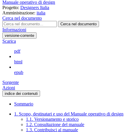
Manuale operativo di design
Progetto:
Designers Italia
Amministrazione:
italia
Cerca nel documento
Cerca nel documento
Informazioni
versione-corrente
Scarica
pdf
html
epub
Sorgente
Azioni
indice dei contenuti
Sommario
1. Scopo, destinatari e uso del Manuale operativo di design
1.1. Versionamento e storico
1.2. Consultazione del manuale
1.3. Contribuisci al manuale