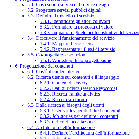
5.1. Cosa sono i servizi e il service design
5.2. Progettare servizi pubblici digitali
5.3. Definire il modello di servizio
5.3.1. Identificare gli attori coinvolti
5.3.2. Formulare la proposta di valore
5.3.3. Inquadrare gli elementi costitutivi del serviz
5.4. Descrivere il funzionamento del servizio
5.4.1. Mappare l’ecosistema
5.4.2. Rappresentare i flussi di servizio
5.5. Co-progettare le soluzioni
5.5.1. Workshop di co-progettazione
6. Progettazione dei contenuti
6.1. Cos’è il content design
6.2. Ricerca utente sui contenuti e il linguaggio
6.2.1. Content discovery
6.2.2. Dati di ricerca (search keywords)
6.2.3. Ricerca tramite analytics
6.2.4. Ricerca sui forum
6.3. Dalla ricerca ai bisogni degli utenti
6.3.1. User stories per definire i contenuti
6.3.2. Job stories per definire i contenuti
6.3.3. Criteri di accettazione
6.4. Architettura dell’informazione
6.4.1. Definire l’architettura dell’informazione
6.4.2. Alberatura