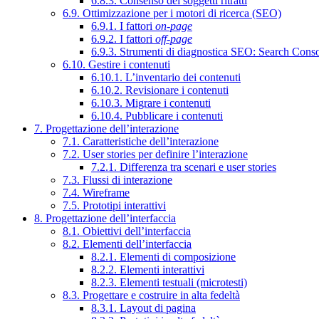
6.8.3. Consenso dei soggetti ritratti
6.9. Ottimizzazione per i motori di ricerca (SEO)
6.9.1. I fattori
on-page
6.9.2. I fattori
off-page
6.9.3. Strumenti di diagnostica SEO: Search Cons
6.10. Gestire i contenuti
6.10.1. L’inventario dei contenuti
6.10.2. Revisionare i contenuti
6.10.3. Migrare i contenuti
6.10.4. Pubblicare i contenuti
7. Progettazione dell’interazione
7.1. Caratteristiche dell’interazione
7.2. User stories per definire l’interazione
7.2.1. Differenza tra scenari e user stories
7.3. Flussi di interazione
7.4. Wireframe
7.5. Prototipi interattivi
8. Progettazione dell’interfaccia
8.1. Obiettivi dell’interfaccia
8.2. Elementi dell’interfaccia
8.2.1. Elementi di composizione
8.2.2. Elementi interattivi
8.2.3. Elementi testuali (microtesti)
8.3. Progettare e costruire in alta fedeltà
8.3.1. Layout di pagina