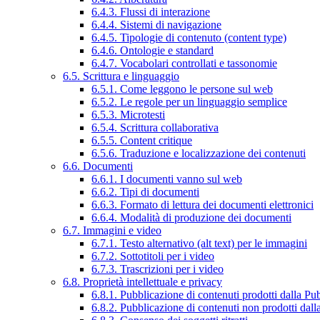
6.4.3. Flussi di interazione
6.4.4. Sistemi di navigazione
6.4.5. Tipologie di contenuto (content type)
6.4.6. Ontologie e standard
6.4.7. Vocabolari controllati e tassonomie
6.5. Scrittura e linguaggio
6.5.1. Come leggono le persone sul web
6.5.2. Le regole per un linguaggio semplice
6.5.3. Microtesti
6.5.4. Scrittura collaborativa
6.5.5. Content critique
6.5.6. Traduzione e localizzazione dei contenuti
6.6. Documenti
6.6.1. I documenti vanno sul web
6.6.2. Tipi di documenti
6.6.3. Formato di lettura dei documenti elettronici
6.6.4. Modalità di produzione dei documenti
6.7. Immagini e video
6.7.1. Testo alternativo (alt text) per le immagini
6.7.2. Sottotitoli per i video
6.7.3. Trascrizioni per i video
6.8. Proprietà intellettuale e privacy
6.8.1. Pubblicazione di contenuti prodotti dalla P
6.8.2. Pubblicazione di contenuti non prodotti dal