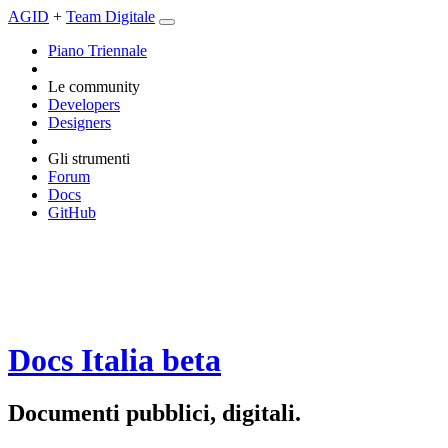
AGID
+
Team Digitale
Piano Triennale
Le community
Developers
Designers
Gli strumenti
Forum
Docs
GitHub
Docs Italia
beta
Documenti pubblici, digitali.