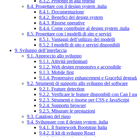
8.3.2. Prototipi in alta fedeltà
8.4. Progettare con il design system .italia
8.4.1. Documentazione
8.4.2. Benefici del design system
8.4.3. Risorse operative
8.4.4. Come contribuire al design system .italia
8.5. Progettare con i modelli di sito e servizi
8.5.1. Vantaggi dell’utilizzo dei modelli
8.5.2. I modelli di sito e servizi disponibili
9. Sviluppo dell’interfaccia
9.1. Approccio allo sviluppo
9.1.1. Attività preliminari
9.1.2. Web design responsivo e accessibile
9.1.3. Mobile first
9.1.4. Progressive enhancement e Graceful degrad
9.2. Strumenti di supporto allo sviluppo del software
9.2.1. Feature detection
9.2.2. Verificare le feature disponibili con Can I us
9.2.3. Strumenti e risorse per CSS e JavaScript
9.2.4. Supporto browser
9.2.5. Misurare le prestazioni
9.3. Catalogo del riuso
9.4. Sviluppare con il design system .italia
9.4.1. Il framework Bootstrap Italia
9.4.2. Il kit di sviluppo React