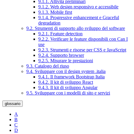
9.1.1. Attività preliminari
9.1.2. Web design responsivo e accessibile
9.1.3. Mobile first
9.1.4. Progressive enhancement e Graceful
degradation
9.2. Strumenti di supporto allo sviluppo del software
9.2.1. Feature detection
9.2.2. Verificare le feature disponibili con Can I
use
9.2.3. Strumenti e risorse per CSS e JavaScript
9.2.4. Supporto browser
9.2.5. Misurare le prestazioni
9.3. Catalogo del riuso
9.4. Sviluppare con il design system .italia
9.4.1. Il framework Bootstrap Italia
9.4.2. Il kit di sviluppo React
9.4.3. Il kit di sviluppo Angular
9.5. Sviluppare con i modelli di sito e servizi
glossario
A
B
C
D