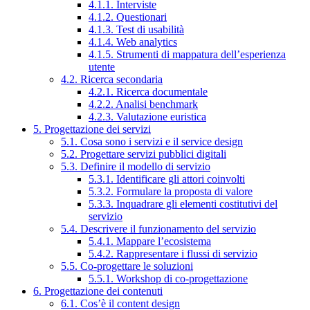
4.1.1. Interviste
4.1.2. Questionari
4.1.3. Test di usabilità
4.1.4. Web analytics
4.1.5. Strumenti di mappatura dell’esperienza
utente
4.2. Ricerca secondaria
4.2.1. Ricerca documentale
4.2.2. Analisi benchmark
4.2.3. Valutazione euristica
5. Progettazione dei servizi
5.1. Cosa sono i servizi e il service design
5.2. Progettare servizi pubblici digitali
5.3. Definire il modello di servizio
5.3.1. Identificare gli attori coinvolti
5.3.2. Formulare la proposta di valore
5.3.3. Inquadrare gli elementi costitutivi del
servizio
5.4. Descrivere il funzionamento del servizio
5.4.1. Mappare l’ecosistema
5.4.2. Rappresentare i flussi di servizio
5.5. Co-progettare le soluzioni
5.5.1. Workshop di co-progettazione
6. Progettazione dei contenuti
6.1. Cos’è il content design