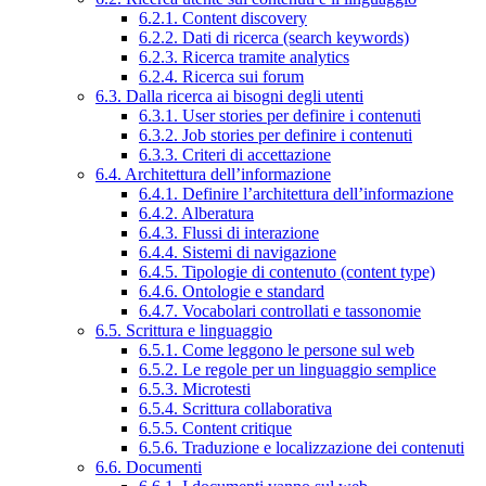
6.2.1. Content discovery
6.2.2. Dati di ricerca (search keywords)
6.2.3. Ricerca tramite analytics
6.2.4. Ricerca sui forum
6.3. Dalla ricerca ai bisogni degli utenti
6.3.1. User stories per definire i contenuti
6.3.2. Job stories per definire i contenuti
6.3.3. Criteri di accettazione
6.4. Architettura dell’informazione
6.4.1. Definire l’architettura dell’informazione
6.4.2. Alberatura
6.4.3. Flussi di interazione
6.4.4. Sistemi di navigazione
6.4.5. Tipologie di contenuto (content type)
6.4.6. Ontologie e standard
6.4.7. Vocabolari controllati e tassonomie
6.5. Scrittura e linguaggio
6.5.1. Come leggono le persone sul web
6.5.2. Le regole per un linguaggio semplice
6.5.3. Microtesti
6.5.4. Scrittura collaborativa
6.5.5. Content critique
6.5.6. Traduzione e localizzazione dei contenuti
6.6. Documenti