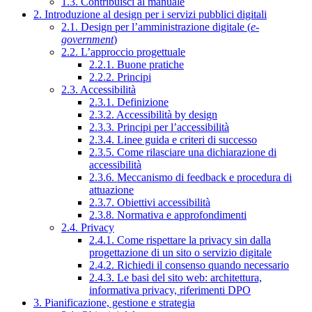
1.3. Contribuisci al manuale
2. Introduzione al design per i servizi pubblici digitali
2.1. Design per l’amministrazione digitale (
e-
government
)
2.2. L’approccio progettuale
2.2.1. Buone pratiche
2.2.2. Principi
2.3. Accessibilità
2.3.1. Definizione
2.3.2. Accessibilità by design
2.3.3. Principi per l’accessibilità
2.3.4. Linee guida e criteri di successo
2.3.5. Come rilasciare una dichiarazione di
accessibilità
2.3.6. Meccanismo di feedback e procedura di
attuazione
2.3.7. Obiettivi accessibilità
2.3.8. Normativa e approfondimenti
2.4. Privacy
2.4.1. Come rispettare la privacy sin dalla
progettazione di un sito o servizio digitale
2.4.2. Richiedi il consenso quando necessario
2.4.3. Le basi del sito web: architettura,
informativa privacy, riferimenti DPO
3. Pianificazione, gestione e strategia