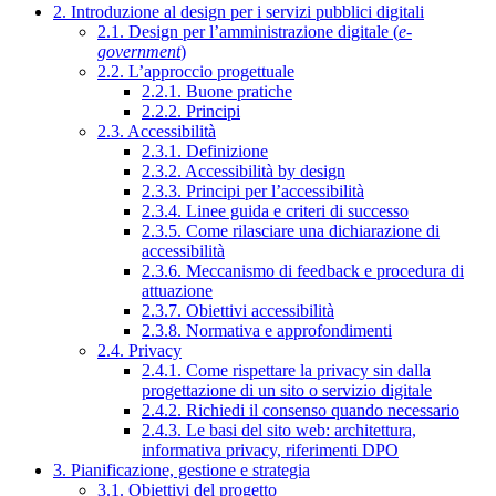
2. Introduzione al design per i servizi pubblici digitali
2.1. Design per l’amministrazione digitale (
e-
government
)
2.2. L’approccio progettuale
2.2.1. Buone pratiche
2.2.2. Principi
2.3. Accessibilità
2.3.1. Definizione
2.3.2. Accessibilità by design
2.3.3. Principi per l’accessibilità
2.3.4. Linee guida e criteri di successo
2.3.5. Come rilasciare una dichiarazione di
accessibilità
2.3.6. Meccanismo di feedback e procedura di
attuazione
2.3.7. Obiettivi accessibilità
2.3.8. Normativa e approfondimenti
2.4. Privacy
2.4.1. Come rispettare la privacy sin dalla
progettazione di un sito o servizio digitale
2.4.2. Richiedi il consenso quando necessario
2.4.3. Le basi del sito web: architettura,
informativa privacy, riferimenti DPO
3. Pianificazione, gestione e strategia
3.1. Obiettivi del progetto