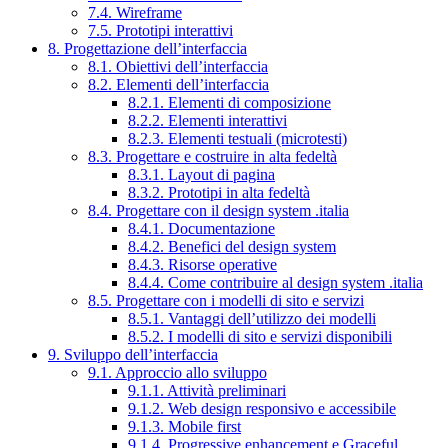
7.4. Wireframe
7.5. Prototipi interattivi
8. Progettazione dell’interfaccia
8.1. Obiettivi dell’interfaccia
8.2. Elementi dell’interfaccia
8.2.1. Elementi di composizione
8.2.2. Elementi interattivi
8.2.3. Elementi testuali (microtesti)
8.3. Progettare e costruire in alta fedeltà
8.3.1. Layout di pagina
8.3.2. Prototipi in alta fedeltà
8.4. Progettare con il design system .italia
8.4.1. Documentazione
8.4.2. Benefici del design system
8.4.3. Risorse operative
8.4.4. Come contribuire al design system .italia
8.5. Progettare con i modelli di sito e servizi
8.5.1. Vantaggi dell’utilizzo dei modelli
8.5.2. I modelli di sito e servizi disponibili
9. Sviluppo dell’interfaccia
9.1. Approccio allo sviluppo
9.1.1. Attività preliminari
9.1.2. Web design responsivo e accessibile
9.1.3. Mobile first
9.1.4. Progressive enhancement e Graceful