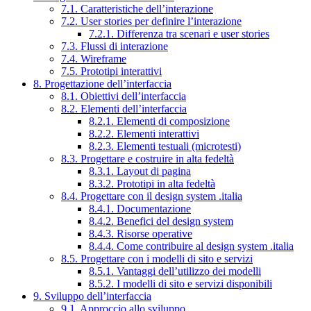
7.1. Caratteristiche dell’interazione
7.2. User stories per definire l’interazione
7.2.1. Differenza tra scenari e user stories
7.3. Flussi di interazione
7.4. Wireframe
7.5. Prototipi interattivi
8. Progettazione dell’interfaccia
8.1. Obiettivi dell’interfaccia
8.2. Elementi dell’interfaccia
8.2.1. Elementi di composizione
8.2.2. Elementi interattivi
8.2.3. Elementi testuali (microtesti)
8.3. Progettare e costruire in alta fedeltà
8.3.1. Layout di pagina
8.3.2. Prototipi in alta fedeltà
8.4. Progettare con il design system .italia
8.4.1. Documentazione
8.4.2. Benefici del design system
8.4.3. Risorse operative
8.4.4. Come contribuire al design system .italia
8.5. Progettare con i modelli di sito e servizi
8.5.1. Vantaggi dell’utilizzo dei modelli
8.5.2. I modelli di sito e servizi disponibili
9. Sviluppo dell’interfaccia
9.1. Approccio allo sviluppo