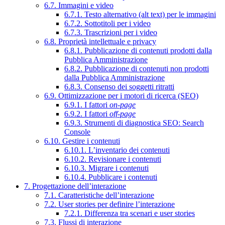
6.7. Immagini e video
6.7.1. Testo alternativo (alt text) per le immagini
6.7.2. Sottotitoli per i video
6.7.3. Trascrizioni per i video
6.8. Proprietà intellettuale e privacy
6.8.1. Pubblicazione di contenuti prodotti dalla
Pubblica Amministrazione
6.8.2. Pubblicazione di contenuti non prodotti
dalla Pubblica Amministrazione
6.8.3. Consenso dei soggetti ritratti
6.9. Ottimizzazione per i motori di ricerca (SEO)
6.9.1. I fattori
on-page
6.9.2. I fattori
off-page
6.9.3. Strumenti di diagnostica SEO: Search
Console
6.10. Gestire i contenuti
6.10.1. L’inventario dei contenuti
6.10.2. Revisionare i contenuti
6.10.3. Migrare i contenuti
6.10.4. Pubblicare i contenuti
7. Progettazione dell’interazione
7.1. Caratteristiche dell’interazione
7.2. User stories per definire l’interazione
7.2.1. Differenza tra scenari e user stories
7.3. Flussi di interazione