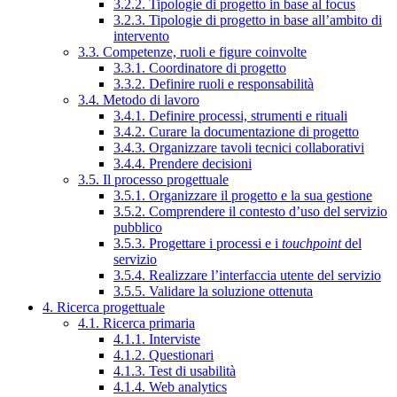
3.2.2. Tipologie di progetto in base al focus
3.2.3. Tipologie di progetto in base all’ambito di
intervento
3.3. Competenze, ruoli e figure coinvolte
3.3.1. Coordinatore di progetto
3.3.2. Definire ruoli e responsabilità
3.4. Metodo di lavoro
3.4.1. Definire processi, strumenti e rituali
3.4.2. Curare la documentazione di progetto
3.4.3. Organizzare tavoli tecnici collaborativi
3.4.4. Prendere decisioni
3.5. Il processo progettuale
3.5.1. Organizzare il progetto e la sua gestione
3.5.2. Comprendere il contesto d’uso del servizio
pubblico
3.5.3. Progettare i processi e i
touchpoint
del
servizio
3.5.4. Realizzare l’interfaccia utente del servizio
3.5.5. Validare la soluzione ottenuta
4. Ricerca progettuale
4.1. Ricerca primaria
4.1.1. Interviste
4.1.2. Questionari
4.1.3. Test di usabilità
4.1.4. Web analytics