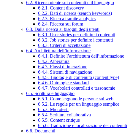
6.2. Ricerca utente sui contenuti e il linguaggio
6.2.1. Content discovery
6.2.2. Dati di ricerca (search keywords)
6.2.3. Ricerca tramite analytics
6.2.4. Ricerca sui forum
6.3. Dalla ricerca ai bisogni degli utenti
6.3.1. User stories per definire i contenuti
6.3.2. Job stories per definire i contenuti
6.3.3. Criteri di accettazione
6.4. Architettura dell’informazione
6.4.1. Definire l’architettura dell’informazione
6.4.2. Alberatura
6.4.3. Flussi di interazione
6.4.4. Sistemi di navigazione
6.4.5. Tipologie di contenuto (content type)
6.4.6. Ontologie e standard
6.4.7. Vocabolari controllati e tassonomie
6.5. Scrittura e linguaggio
6.5.1. Come leggono le persone sul web
6.5.2. Le regole per un linguaggio semplice
6.5.3. Microtesti
6.5.4. Scrittura collaborativa
6.5.5. Content critique
6.5.6. Traduzione e localizzazione dei contenuti
6.6. Documenti