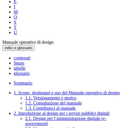
E
I
M
O
S
T
U
Manuale operativo di design
indici e glossario
contenuti
figure
tabelle
glossario
Sommario
1. Scopo, destinatari e uso del Manuale operativo di design
1.1. Versionamento e storico
1.2. Consultazione del manuale
1.3. Contribuisci al manuale
2. Introduzione al design per i servizi pubblici digitali
2.1. Design per l’amministrazione digitale (
e-
government
)