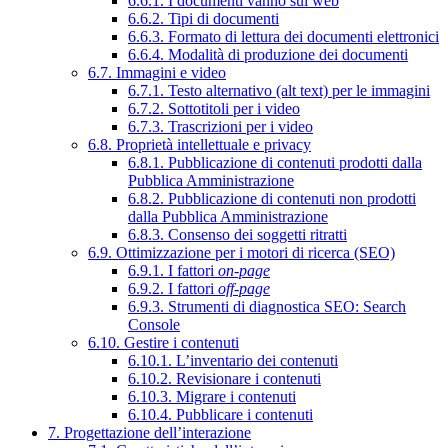
6.6.1. I documenti vanno sul web
6.6.2. Tipi di documenti
6.6.3. Formato di lettura dei documenti elettronici
6.6.4. Modalità di produzione dei documenti
6.7. Immagini e video
6.7.1. Testo alternativo (alt text) per le immagini
6.7.2. Sottotitoli per i video
6.7.3. Trascrizioni per i video
6.8. Proprietà intellettuale e privacy
6.8.1. Pubblicazione di contenuti prodotti dalla
Pubblica Amministrazione
6.8.2. Pubblicazione di contenuti non prodotti
dalla Pubblica Amministrazione
6.8.3. Consenso dei soggetti ritratti
6.9. Ottimizzazione per i motori di ricerca (SEO)
6.9.1. I fattori
on-page
6.9.2. I fattori
off-page
6.9.3. Strumenti di diagnostica SEO: Search
Console
6.10. Gestire i contenuti
6.10.1. L’inventario dei contenuti
6.10.2. Revisionare i contenuti
6.10.3. Migrare i contenuti
6.10.4. Pubblicare i contenuti
7. Progettazione dell’interazione