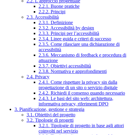
2.2. L’approccio progettuale
2.2.1. Buone pratiche
2.2.2. Principi
2.3. Accessibilità
2.3.1. Definizione
2.3.2. Accessibilità by design
2.3.3. Principi per l’accessibilità
2.3.4. Linee guida e criteri di successo
2.3.5. Come rilasciare una dichiarazione di
accessibilità
2.3.6. Meccanismo di feedback e procedura di
attuazione
2.3.7. Obiettivi accessibilità
2.3.8. Normativa e approfondimenti
2.4. Privacy
2.4.1. Come rispettare la privacy sin dalla
progettazione di un sito o servizio digitale
2.4.2. Richiedi il consenso quando necessario
2.4.3. Le basi del sito web: architettura,
informativa privacy, riferimenti DPO
3. Pianificazione, gestione e strategia
3.1. Obiettivi del progetto
3.2. Tipologie di progetti
3.2.1. Tipologie di progetto in base agli attori
coinvolti nel servizio