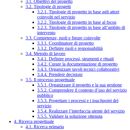
3.1. Obiettivi del progetto
3.2. Tipologie di progetti
3.2.1. Tipologie di progetto in base agli attori
coinvolti nel servizio
3.2.2. Tipologie di progetto in base al focus
3.2.3. Tipologie di progetto in base all’ambito di
intervento
3.3. Competenze, ruoli e figure coinvolte
3.3.1. Coordinatore di progetto
3.3.2. Definire ruoli e responsabilità
3.4. Metodo di lavoro
3.4.1. Definire processi, strumenti e rituali
3.4.2. Curare la documentazione di progetto
3.4.3. Organizzare tavoli tecnici collaborativi
3.4.4. Prendere decisioni
3.5. Il processo progettuale
3.5.1. Organizzare il progetto e la sua gestione
3.5.2. Comprendere il contesto d’uso del servizio
pubblico
3.5.3. Progettare i processi e i
touchpoint
del
servizio
3.5.4. Realizzare l’interfaccia utente del servizio
3.5.5. Validare la soluzione ottenuta
4. Ricerca progettuale
4.1. Ricerca primaria