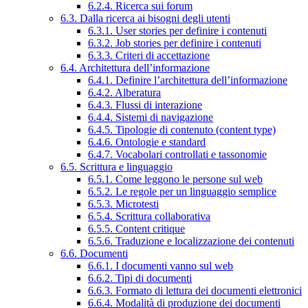
6.2.4. Ricerca sui forum
6.3. Dalla ricerca ai bisogni degli utenti
6.3.1. User stories per definire i contenuti
6.3.2. Job stories per definire i contenuti
6.3.3. Criteri di accettazione
6.4. Architettura dell’informazione
6.4.1. Definire l’architettura dell’informazione
6.4.2. Alberatura
6.4.3. Flussi di interazione
6.4.4. Sistemi di navigazione
6.4.5. Tipologie di contenuto (content type)
6.4.6. Ontologie e standard
6.4.7. Vocabolari controllati e tassonomie
6.5. Scrittura e linguaggio
6.5.1. Come leggono le persone sul web
6.5.2. Le regole per un linguaggio semplice
6.5.3. Microtesti
6.5.4. Scrittura collaborativa
6.5.5. Content critique
6.5.6. Traduzione e localizzazione dei contenuti
6.6. Documenti
6.6.1. I documenti vanno sul web
6.6.2. Tipi di documenti
6.6.3. Formato di lettura dei documenti elettronici
6.6.4. Modalità di produzione dei documenti