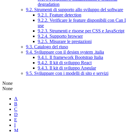
degradation
9.2. Strumenti di supporto allo sviluppo del software
9.2.1. Feature detection
9.2.2. Verificare le feature disponibili con Can I
use
9.2.3. Strumenti e risorse per CSS e JavaScript
9.2.4. Supporto browser
9.2.5. Misurare le prestazioni
9.3. Catalogo del riuso
9.4. Sviluppare con il design system .italia
9.4.1. Il framework Bootstrap Italia
9.4.2. Il kit di sviluppo React
9.4.3. Il kit di sviluppo Angular
9.5. Sviluppare con i modelli di sito e servizi
None
None
A
B
C
D
E
I
M