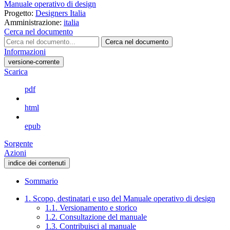
Manuale operativo di design
Progetto:
Designers Italia
Amministrazione:
italia
Cerca nel documento
Cerca nel documento
Informazioni
versione-corrente
Scarica
pdf
html
epub
Sorgente
Azioni
indice dei contenuti
Sommario
1. Scopo, destinatari e uso del Manuale operativo di design
1.1. Versionamento e storico
1.2. Consultazione del manuale
1.3. Contribuisci al manuale