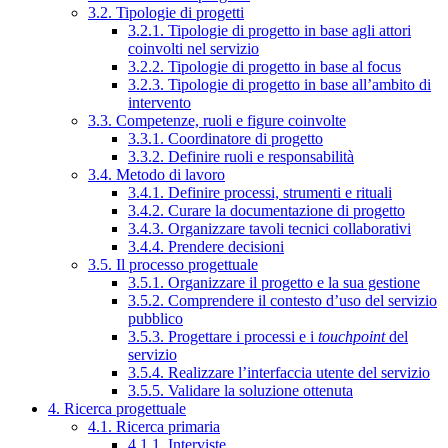
3.2. Tipologie di progetti
3.2.1. Tipologie di progetto in base agli attori
coinvolti nel servizio
3.2.2. Tipologie di progetto in base al focus
3.2.3. Tipologie di progetto in base all’ambito di
intervento
3.3. Competenze, ruoli e figure coinvolte
3.3.1. Coordinatore di progetto
3.3.2. Definire ruoli e responsabilità
3.4. Metodo di lavoro
3.4.1. Definire processi, strumenti e rituali
3.4.2. Curare la documentazione di progetto
3.4.3. Organizzare tavoli tecnici collaborativi
3.4.4. Prendere decisioni
3.5. Il processo progettuale
3.5.1. Organizzare il progetto e la sua gestione
3.5.2. Comprendere il contesto d’uso del servizio
pubblico
3.5.3. Progettare i processi e i
touchpoint
del
servizio
3.5.4. Realizzare l’interfaccia utente del servizio
3.5.5. Validare la soluzione ottenuta
4. Ricerca progettuale
4.1. Ricerca primaria
4.1.1. Interviste