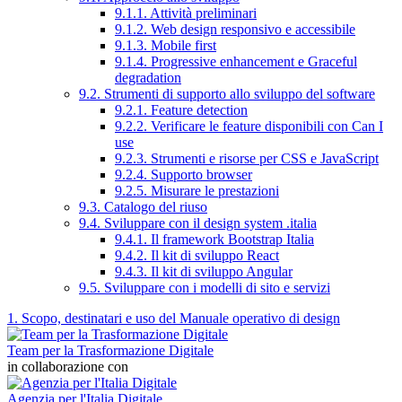
9.1.1. Attività preliminari
9.1.2. Web design responsivo e accessibile
9.1.3. Mobile first
9.1.4. Progressive enhancement e Graceful
degradation
9.2. Strumenti di supporto allo sviluppo del software
9.2.1. Feature detection
9.2.2. Verificare le feature disponibili con Can I
use
9.2.3. Strumenti e risorse per CSS e JavaScript
9.2.4. Supporto browser
9.2.5. Misurare le prestazioni
9.3. Catalogo del riuso
9.4. Sviluppare con il design system .italia
9.4.1. Il framework Bootstrap Italia
9.4.2. Il kit di sviluppo React
9.4.3. Il kit di sviluppo Angular
9.5. Sviluppare con i modelli di sito e servizi
1. Scopo, destinatari e uso del Manuale operativo di design
Team per la Trasformazione Digitale
in collaborazione con
Agenzia per l'Italia Digitale