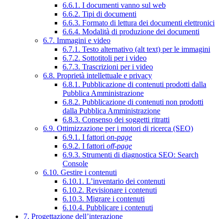
6.6.1. I documenti vanno sul web
6.6.2. Tipi di documenti
6.6.3. Formato di lettura dei documenti elettronici
6.6.4. Modalità di produzione dei documenti
6.7. Immagini e video
6.7.1. Testo alternativo (alt text) per le immagini
6.7.2. Sottotitoli per i video
6.7.3. Trascrizioni per i video
6.8. Proprietà intellettuale e privacy
6.8.1. Pubblicazione di contenuti prodotti dalla
Pubblica Amministrazione
6.8.2. Pubblicazione di contenuti non prodotti
dalla Pubblica Amministrazione
6.8.3. Consenso dei soggetti ritratti
6.9. Ottimizzazione per i motori di ricerca (SEO)
6.9.1. I fattori
on-page
6.9.2. I fattori
off-page
6.9.3. Strumenti di diagnostica SEO: Search
Console
6.10. Gestire i contenuti
6.10.1. L’inventario dei contenuti
6.10.2. Revisionare i contenuti
6.10.3. Migrare i contenuti
6.10.4. Pubblicare i contenuti
7. Progettazione dell’interazione