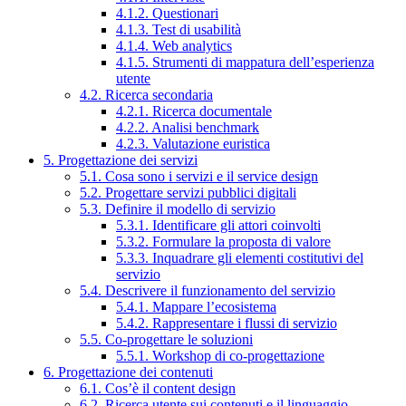
4.1.2. Questionari
4.1.3. Test di usabilità
4.1.4. Web analytics
4.1.5. Strumenti di mappatura dell’esperienza
utente
4.2. Ricerca secondaria
4.2.1. Ricerca documentale
4.2.2. Analisi benchmark
4.2.3. Valutazione euristica
5. Progettazione dei servizi
5.1. Cosa sono i servizi e il service design
5.2. Progettare servizi pubblici digitali
5.3. Definire il modello di servizio
5.3.1. Identificare gli attori coinvolti
5.3.2. Formulare la proposta di valore
5.3.3. Inquadrare gli elementi costitutivi del
servizio
5.4. Descrivere il funzionamento del servizio
5.4.1. Mappare l’ecosistema
5.4.2. Rappresentare i flussi di servizio
5.5. Co-progettare le soluzioni
5.5.1. Workshop di co-progettazione
6. Progettazione dei contenuti
6.1. Cos’è il content design
6.2. Ricerca utente sui contenuti e il linguaggio