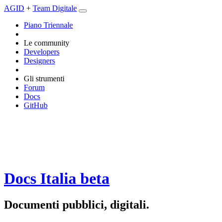
AGID
+
Team Digitale
Piano Triennale
Le community
Developers
Designers
Gli strumenti
Forum
Docs
GitHub
Docs Italia
beta
Documenti pubblici, digitali.