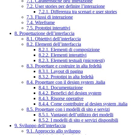
7.1. Caratteristiche dell’interazione
7.2. User stories per definire l’interazione
7.2.1. Differenza tra scenari e user stories
7.3. Flussi di interazione
7.4. Wireframe
7.5. Prototipi interattivi
8. Progettazione dell’interfaccia
8.1. Obiettivi dell’interfaccia
8.2. Elementi dell’interfaccia
8.2.1. Elementi di composizione
8.2.2. Elementi interattivi
8.2.3. Elementi testuali (microtesti)
8.3. Progettare e costruire in alta fedeltà
8.3.1. Layout di pagina
8.3.2. Prototipi in alta fedeltà
8.4. Progettare con il design system .italia
8.4.1. Documentazione
8.4.2. Benefici del design system
8.4.3. Risorse operative
8.4.4. Come contribuire al design system .italia
8.5. Progettare con i modelli di sito e servizi
8.5.1. Vantaggi dell’utilizzo dei modelli
8.5.2. I modelli di sito e servizi disponibili
9. Sviluppo dell’interfaccia
9.1. Approccio allo sviluppo