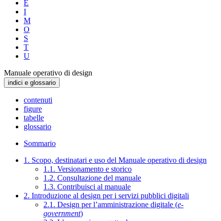
E
I
M
O
S
T
U
Manuale operativo di design
indici e glossario
contenuti
figure
tabelle
glossario
Sommario
1. Scopo, destinatari e uso del Manuale operativo di design
1.1. Versionamento e storico
1.2. Consultazione del manuale
1.3. Contribuisci al manuale
2. Introduzione al design per i servizi pubblici digitali
2.1. Design per l’amministrazione digitale (
e-
government
)