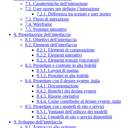
7.1. Caratteristiche dell’interazione
7.2. User stories per definire l’interazione
7.2.1. Differenza tra scenari e user stories
7.3. Flussi di interazione
7.4. Wireframe
7.5. Prototipi interattivi
8. Progettazione dell’interfaccia
8.1. Obiettivi dell’interfaccia
8.2. Elementi dell’interfaccia
8.2.1. Elementi di composizione
8.2.2. Elementi interattivi
8.2.3. Elementi testuali (microtesti)
8.3. Progettare e costruire in alta fedeltà
8.3.1. Layout di pagina
8.3.2. Prototipi in alta fedeltà
8.4. Progettare con il design system .italia
8.4.1. Documentazione
8.4.2. Benefici del design system
8.4.3. Risorse operative
8.4.4. Come contribuire al design system .italia
8.5. Progettare con i modelli di sito e servizi
8.5.1. Vantaggi dell’utilizzo dei modelli
8.5.2. I modelli di sito e servizi disponibili
9. Sviluppo dell’interfaccia
9.1. Approccio allo sviluppo