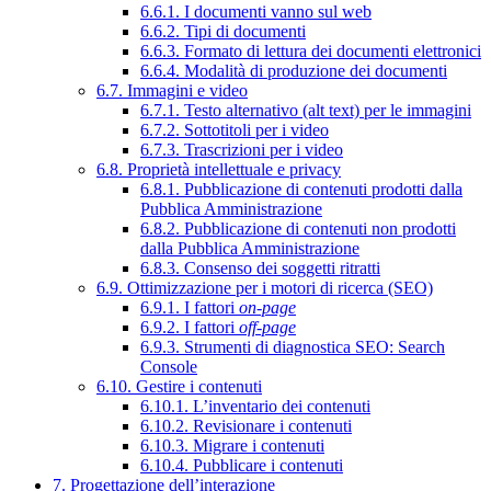
6.6.1. I documenti vanno sul web
6.6.2. Tipi di documenti
6.6.3. Formato di lettura dei documenti elettronici
6.6.4. Modalità di produzione dei documenti
6.7. Immagini e video
6.7.1. Testo alternativo (alt text) per le immagini
6.7.2. Sottotitoli per i video
6.7.3. Trascrizioni per i video
6.8. Proprietà intellettuale e privacy
6.8.1. Pubblicazione di contenuti prodotti dalla
Pubblica Amministrazione
6.8.2. Pubblicazione di contenuti non prodotti
dalla Pubblica Amministrazione
6.8.3. Consenso dei soggetti ritratti
6.9. Ottimizzazione per i motori di ricerca (SEO)
6.9.1. I fattori
on-page
6.9.2. I fattori
off-page
6.9.3. Strumenti di diagnostica SEO: Search
Console
6.10. Gestire i contenuti
6.10.1. L’inventario dei contenuti
6.10.2. Revisionare i contenuti
6.10.3. Migrare i contenuti
6.10.4. Pubblicare i contenuti
7. Progettazione dell’interazione