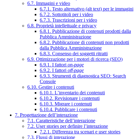
6.7. Immagini e video
6.7.1. Testo alternativo (alt text) per le immagini
6.7.2. Sottotitoli per i video
6.7.3. Trascrizioni per i video
6.8. Proprietà intellettuale e privacy
6.8.1. Pubblicazione di contenuti prodotti dalla
Pubblica Amministrazione
6.8.2. Pubblicazione di contenuti non prodotti
dalla Pubblica Amministrazione
6.8.3. Consenso dei soggetti ritratti
6.9. Ottimizzazione per i motori di ricerca (SEO)
6.9.1. I fattori
on-page
6.9.2. I fattori
off-page
6.9.3. Strumenti di diagnostica SEO: Search
Console
6.10. Gestire i contenuti
6.10.1. L’inventario dei contenuti
6.10.2. Revisionare i contenuti
6.10.3. Migrare i contenuti
6.10.4. Pubblicare i contenuti
7. Progettazione dell’interazione
7.1. Caratteristiche dell’interazione
7.2. User stories per definire l’interazione
7.2.1. Differenza tra scenari e user stories
7.3. Flussi di interazione