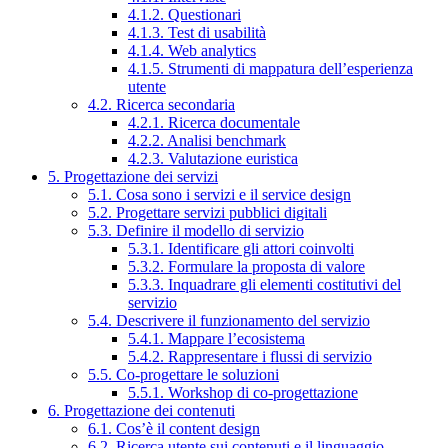
4.1.2. Questionari
4.1.3. Test di usabilità
4.1.4. Web analytics
4.1.5. Strumenti di mappatura dell’esperienza
utente
4.2. Ricerca secondaria
4.2.1. Ricerca documentale
4.2.2. Analisi benchmark
4.2.3. Valutazione euristica
5. Progettazione dei servizi
5.1. Cosa sono i servizi e il service design
5.2. Progettare servizi pubblici digitali
5.3. Definire il modello di servizio
5.3.1. Identificare gli attori coinvolti
5.3.2. Formulare la proposta di valore
5.3.3. Inquadrare gli elementi costitutivi del
servizio
5.4. Descrivere il funzionamento del servizio
5.4.1. Mappare l’ecosistema
5.4.2. Rappresentare i flussi di servizio
5.5. Co-progettare le soluzioni
5.5.1. Workshop di co-progettazione
6. Progettazione dei contenuti
6.1. Cos’è il content design
6.2. Ricerca utente sui contenuti e il linguaggio