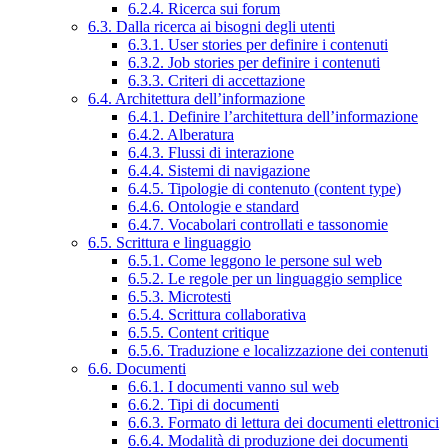
6.2.4. Ricerca sui forum
6.3. Dalla ricerca ai bisogni degli utenti
6.3.1. User stories per definire i contenuti
6.3.2. Job stories per definire i contenuti
6.3.3. Criteri di accettazione
6.4. Architettura dell’informazione
6.4.1. Definire l’architettura dell’informazione
6.4.2. Alberatura
6.4.3. Flussi di interazione
6.4.4. Sistemi di navigazione
6.4.5. Tipologie di contenuto (content type)
6.4.6. Ontologie e standard
6.4.7. Vocabolari controllati e tassonomie
6.5. Scrittura e linguaggio
6.5.1. Come leggono le persone sul web
6.5.2. Le regole per un linguaggio semplice
6.5.3. Microtesti
6.5.4. Scrittura collaborativa
6.5.5. Content critique
6.5.6. Traduzione e localizzazione dei contenuti
6.6. Documenti
6.6.1. I documenti vanno sul web
6.6.2. Tipi di documenti
6.6.3. Formato di lettura dei documenti elettronici
6.6.4. Modalità di produzione dei documenti