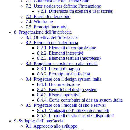
7.1. Caratteristiche dell’interazione
7.2. User stories per definire l’interazione
7.2.1. Differenza tra scenari e user stories
7.3. Flussi di interazione
7.4. Wireframe
7.5. Prototipi interattivi
8. Progettazione dell’interfaccia
8.1. Obiettivi dell’interfaccia
8.2. Elementi dell’interfaccia
8.2.1. Elementi di composizione
8.2.2. Elementi interattivi
8.2.3. Elementi testuali (microtesti)
8.3. Progettare e costruire in alta fedeltà
8.3.1. Layout di pagina
8.3.2. Prototipi in alta fedeltà
8.4. Progettare con il design system .italia
8.4.1. Documentazione
8.4.2. Benefici del design system
8.4.3. Risorse operative
8.4.4. Come contribuire al design system .italia
8.5. Progettare con i modelli di sito e servizi
8.5.1. Vantaggi dell’utilizzo dei modelli
8.5.2. I modelli di sito e servizi disponibili
9. Sviluppo dell’interfaccia
9.1. Approccio allo sviluppo