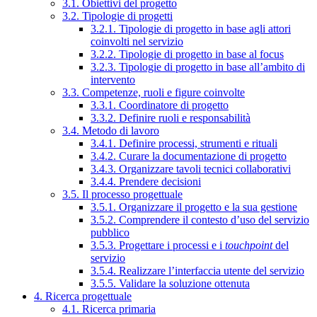
3.1. Obiettivi del progetto
3.2. Tipologie di progetti
3.2.1. Tipologie di progetto in base agli attori
coinvolti nel servizio
3.2.2. Tipologie di progetto in base al focus
3.2.3. Tipologie di progetto in base all’ambito di
intervento
3.3. Competenze, ruoli e figure coinvolte
3.3.1. Coordinatore di progetto
3.3.2. Definire ruoli e responsabilità
3.4. Metodo di lavoro
3.4.1. Definire processi, strumenti e rituali
3.4.2. Curare la documentazione di progetto
3.4.3. Organizzare tavoli tecnici collaborativi
3.4.4. Prendere decisioni
3.5. Il processo progettuale
3.5.1. Organizzare il progetto e la sua gestione
3.5.2. Comprendere il contesto d’uso del servizio
pubblico
3.5.3. Progettare i processi e i
touchpoint
del
servizio
3.5.4. Realizzare l’interfaccia utente del servizio
3.5.5. Validare la soluzione ottenuta
4. Ricerca progettuale
4.1. Ricerca primaria