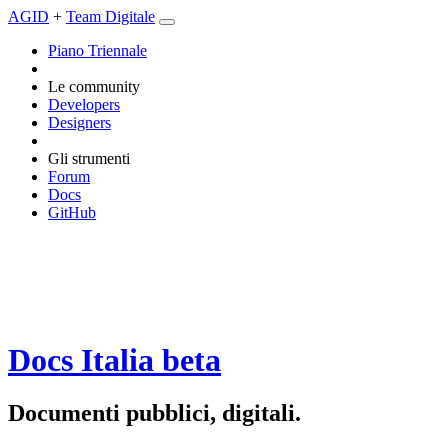
AGID
+
Team Digitale
Piano Triennale
Le community
Developers
Designers
Gli strumenti
Forum
Docs
GitHub
Docs Italia
beta
Documenti pubblici, digitali.