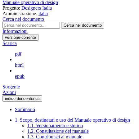
Manuale operativo di design
Progetto:
Designers Italia
Amministrazione:
italia
Cerca nel documento
Cerca nel documento
Informazioni
versione-corrente
Scarica
pdf
html
epub
Sorgente
Azioni
indice dei contenuti
Sommario
1. Scopo, destinatari e uso del Manuale operativo di design
1.1. Versionamento e storico
1.2. Consultazione del manuale
1.3. Contribuisci al manuale