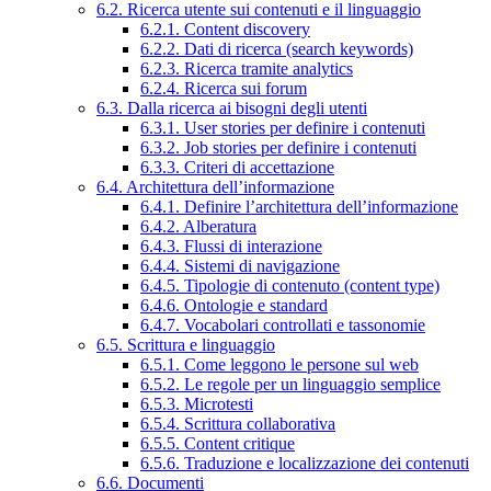
6.2. Ricerca utente sui contenuti e il linguaggio
6.2.1. Content discovery
6.2.2. Dati di ricerca (search keywords)
6.2.3. Ricerca tramite analytics
6.2.4. Ricerca sui forum
6.3. Dalla ricerca ai bisogni degli utenti
6.3.1. User stories per definire i contenuti
6.3.2. Job stories per definire i contenuti
6.3.3. Criteri di accettazione
6.4. Architettura dell’informazione
6.4.1. Definire l’architettura dell’informazione
6.4.2. Alberatura
6.4.3. Flussi di interazione
6.4.4. Sistemi di navigazione
6.4.5. Tipologie di contenuto (content type)
6.4.6. Ontologie e standard
6.4.7. Vocabolari controllati e tassonomie
6.5. Scrittura e linguaggio
6.5.1. Come leggono le persone sul web
6.5.2. Le regole per un linguaggio semplice
6.5.3. Microtesti
6.5.4. Scrittura collaborativa
6.5.5. Content critique
6.5.6. Traduzione e localizzazione dei contenuti
6.6. Documenti