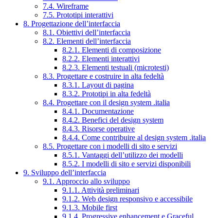
7.4. Wireframe
7.5. Prototipi interattivi
8. Progettazione dell’interfaccia
8.1. Obiettivi dell’interfaccia
8.2. Elementi dell’interfaccia
8.2.1. Elementi di composizione
8.2.2. Elementi interattivi
8.2.3. Elementi testuali (microtesti)
8.3. Progettare e costruire in alta fedeltà
8.3.1. Layout di pagina
8.3.2. Prototipi in alta fedeltà
8.4. Progettare con il design system .italia
8.4.1. Documentazione
8.4.2. Benefici del design system
8.4.3. Risorse operative
8.4.4. Come contribuire al design system .italia
8.5. Progettare con i modelli di sito e servizi
8.5.1. Vantaggi dell’utilizzo dei modelli
8.5.2. I modelli di sito e servizi disponibili
9. Sviluppo dell’interfaccia
9.1. Approccio allo sviluppo
9.1.1. Attività preliminari
9.1.2. Web design responsivo e accessibile
9.1.3. Mobile first
9.1.4. Progressive enhancement e Graceful