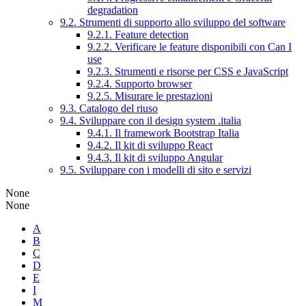
degradation
9.2. Strumenti di supporto allo sviluppo del software
9.2.1. Feature detection
9.2.2. Verificare le feature disponibili con Can I
use
9.2.3. Strumenti e risorse per CSS e JavaScript
9.2.4. Supporto browser
9.2.5. Misurare le prestazioni
9.3. Catalogo del riuso
9.4. Sviluppare con il design system .italia
9.4.1. Il framework Bootstrap Italia
9.4.2. Il kit di sviluppo React
9.4.3. Il kit di sviluppo Angular
9.5. Sviluppare con i modelli di sito e servizi
None
None
A
B
C
D
E
I
M