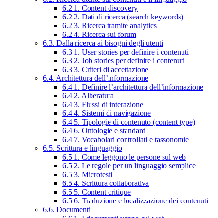
6.2.1. Content discovery
6.2.2. Dati di ricerca (search keywords)
6.2.3. Ricerca tramite analytics
6.2.4. Ricerca sui forum
6.3. Dalla ricerca ai bisogni degli utenti
6.3.1. User stories per definire i contenuti
6.3.2. Job stories per definire i contenuti
6.3.3. Criteri di accettazione
6.4. Architettura dell’informazione
6.4.1. Definire l’architettura dell’informazione
6.4.2. Alberatura
6.4.3. Flussi di interazione
6.4.4. Sistemi di navigazione
6.4.5. Tipologie di contenuto (content type)
6.4.6. Ontologie e standard
6.4.7. Vocabolari controllati e tassonomie
6.5. Scrittura e linguaggio
6.5.1. Come leggono le persone sul web
6.5.2. Le regole per un linguaggio semplice
6.5.3. Microtesti
6.5.4. Scrittura collaborativa
6.5.5. Content critique
6.5.6. Traduzione e localizzazione dei contenuti
6.6. Documenti