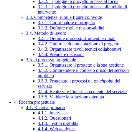
3.2.2. Tipologie di progetto in base al focus
3.2.3. Tipologie di progetto in base all’ambito di
intervento
3.3. Competenze, ruoli e figure coinvolte
3.3.1. Coordinatore di progetto
3.3.2. Definire ruoli e responsabilità
3.4. Metodo di lavoro
3.4.1. Definire processi, strumenti e rituali
3.4.2. Curare la documentazione di progetto
3.4.3. Organizzare tavoli tecnici collaborativi
3.4.4. Prendere decisioni
3.5. Il processo progettuale
3.5.1. Organizzare il progetto e la sua gestione
3.5.2. Comprendere il contesto d’uso del servizio
pubblico
3.5.3. Progettare i processi e i
touchpoint
del
servizio
3.5.4. Realizzare l’interfaccia utente del servizio
3.5.5. Validare la soluzione ottenuta
4. Ricerca progettuale
4.1. Ricerca primaria
4.1.1. Interviste
4.1.2. Questionari
4.1.3. Test di usabilità
4.1.4. Web analytics