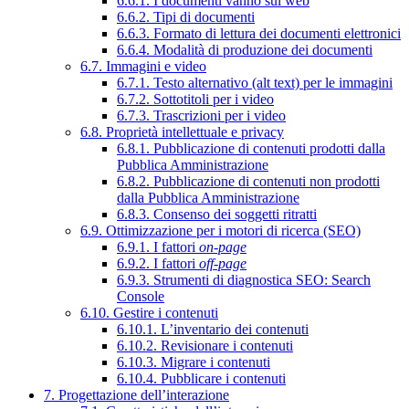
6.6.1. I documenti vanno sul web
6.6.2. Tipi di documenti
6.6.3. Formato di lettura dei documenti elettronici
6.6.4. Modalità di produzione dei documenti
6.7. Immagini e video
6.7.1. Testo alternativo (alt text) per le immagini
6.7.2. Sottotitoli per i video
6.7.3. Trascrizioni per i video
6.8. Proprietà intellettuale e privacy
6.8.1. Pubblicazione di contenuti prodotti dalla
Pubblica Amministrazione
6.8.2. Pubblicazione di contenuti non prodotti
dalla Pubblica Amministrazione
6.8.3. Consenso dei soggetti ritratti
6.9. Ottimizzazione per i motori di ricerca (SEO)
6.9.1. I fattori
on-page
6.9.2. I fattori
off-page
6.9.3. Strumenti di diagnostica SEO: Search
Console
6.10. Gestire i contenuti
6.10.1. L’inventario dei contenuti
6.10.2. Revisionare i contenuti
6.10.3. Migrare i contenuti
6.10.4. Pubblicare i contenuti
7. Progettazione dell’interazione