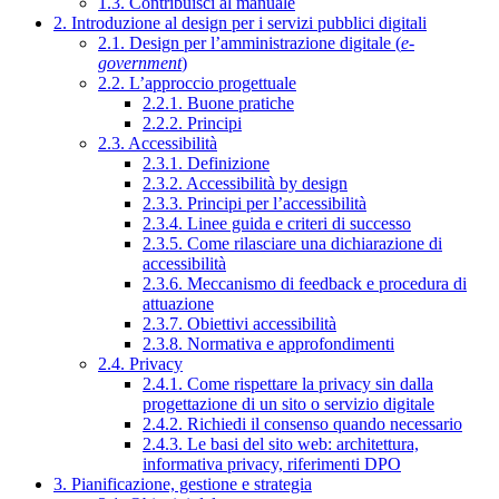
1.3. Contribuisci al manuale
2. Introduzione al design per i servizi pubblici digitali
2.1. Design per l’amministrazione digitale (
e-
government
)
2.2. L’approccio progettuale
2.2.1. Buone pratiche
2.2.2. Principi
2.3. Accessibilità
2.3.1. Definizione
2.3.2. Accessibilità by design
2.3.3. Principi per l’accessibilità
2.3.4. Linee guida e criteri di successo
2.3.5. Come rilasciare una dichiarazione di
accessibilità
2.3.6. Meccanismo di feedback e procedura di
attuazione
2.3.7. Obiettivi accessibilità
2.3.8. Normativa e approfondimenti
2.4. Privacy
2.4.1. Come rispettare la privacy sin dalla
progettazione di un sito o servizio digitale
2.4.2. Richiedi il consenso quando necessario
2.4.3. Le basi del sito web: architettura,
informativa privacy, riferimenti DPO
3. Pianificazione, gestione e strategia