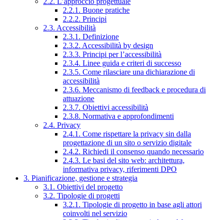
2.2. L’approccio progettuale
2.2.1. Buone pratiche
2.2.2. Principi
2.3. Accessibilità
2.3.1. Definizione
2.3.2. Accessibilità by design
2.3.3. Principi per l’accessibilità
2.3.4. Linee guida e criteri di successo
2.3.5. Come rilasciare una dichiarazione di
accessibilità
2.3.6. Meccanismo di feedback e procedura di
attuazione
2.3.7. Obiettivi accessibilità
2.3.8. Normativa e approfondimenti
2.4. Privacy
2.4.1. Come rispettare la privacy sin dalla
progettazione di un sito o servizio digitale
2.4.2. Richiedi il consenso quando necessario
2.4.3. Le basi del sito web: architettura,
informativa privacy, riferimenti DPO
3. Pianificazione, gestione e strategia
3.1. Obiettivi del progetto
3.2. Tipologie di progetti
3.2.1. Tipologie di progetto in base agli attori
coinvolti nel servizio