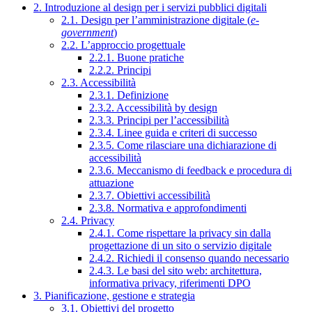
2. Introduzione al design per i servizi pubblici digitali
2.1. Design per l’amministrazione digitale (
e-
government
)
2.2. L’approccio progettuale
2.2.1. Buone pratiche
2.2.2. Principi
2.3. Accessibilità
2.3.1. Definizione
2.3.2. Accessibilità by design
2.3.3. Principi per l’accessibilità
2.3.4. Linee guida e criteri di successo
2.3.5. Come rilasciare una dichiarazione di
accessibilità
2.3.6. Meccanismo di feedback e procedura di
attuazione
2.3.7. Obiettivi accessibilità
2.3.8. Normativa e approfondimenti
2.4. Privacy
2.4.1. Come rispettare la privacy sin dalla
progettazione di un sito o servizio digitale
2.4.2. Richiedi il consenso quando necessario
2.4.3. Le basi del sito web: architettura,
informativa privacy, riferimenti DPO
3. Pianificazione, gestione e strategia
3.1. Obiettivi del progetto