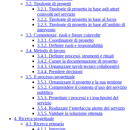
3.2. Tipologie di progetti
3.2.1. Tipologie di progetto in base agli attori
coinvolti nel servizio
3.2.2. Tipologie di progetto in base al focus
3.2.3. Tipologie di progetto in base all’ambito di
intervento
3.3. Competenze, ruoli e figure coinvolte
3.3.1. Coordinatore di progetto
3.3.2. Definire ruoli e responsabilità
3.4. Metodo di lavoro
3.4.1. Definire processi, strumenti e rituali
3.4.2. Curare la documentazione di progetto
3.4.3. Organizzare tavoli tecnici collaborativi
3.4.4. Prendere decisioni
3.5. Il processo progettuale
3.5.1. Organizzare il progetto e la sua gestione
3.5.2. Comprendere il contesto d’uso del servizio
pubblico
3.5.3. Progettare i processi e i
touchpoint
del
servizio
3.5.4. Realizzare l’interfaccia utente del servizio
3.5.5. Validare la soluzione ottenuta
4. Ricerca progettuale
4.1. Ricerca primaria
4.1.1. Interviste