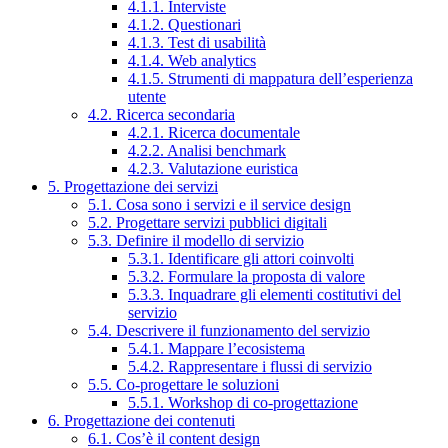
4.1.1. Interviste
4.1.2. Questionari
4.1.3. Test di usabilità
4.1.4. Web analytics
4.1.5. Strumenti di mappatura dell’esperienza
utente
4.2. Ricerca secondaria
4.2.1. Ricerca documentale
4.2.2. Analisi benchmark
4.2.3. Valutazione euristica
5. Progettazione dei servizi
5.1. Cosa sono i servizi e il service design
5.2. Progettare servizi pubblici digitali
5.3. Definire il modello di servizio
5.3.1. Identificare gli attori coinvolti
5.3.2. Formulare la proposta di valore
5.3.3. Inquadrare gli elementi costitutivi del
servizio
5.4. Descrivere il funzionamento del servizio
5.4.1. Mappare l’ecosistema
5.4.2. Rappresentare i flussi di servizio
5.5. Co-progettare le soluzioni
5.5.1. Workshop di co-progettazione
6. Progettazione dei contenuti
6.1. Cos’è il content design