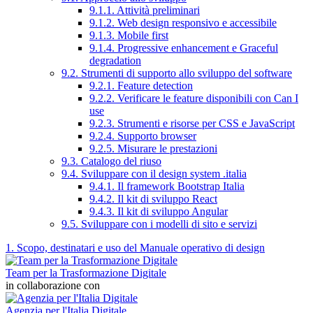
9.1.1. Attività preliminari
9.1.2. Web design responsivo e accessibile
9.1.3. Mobile first
9.1.4. Progressive enhancement e Graceful
degradation
9.2. Strumenti di supporto allo sviluppo del software
9.2.1. Feature detection
9.2.2. Verificare le feature disponibili con Can I
use
9.2.3. Strumenti e risorse per CSS e JavaScript
9.2.4. Supporto browser
9.2.5. Misurare le prestazioni
9.3. Catalogo del riuso
9.4. Sviluppare con il design system .italia
9.4.1. Il framework Bootstrap Italia
9.4.2. Il kit di sviluppo React
9.4.3. Il kit di sviluppo Angular
9.5. Sviluppare con i modelli di sito e servizi
1. Scopo, destinatari e uso del Manuale operativo di design
Team per la Trasformazione Digitale
in collaborazione con
Agenzia per l'Italia Digitale