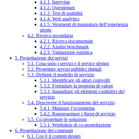
4.1.1. Interviste
4.1.2. Questionari
4.1.3. Test di usabilità
4.1.4. Web analytics
4.1.5. Strumenti di mappatura dell’esperienza
utente
4.2. Ricerca secondaria
4.2.1. Ricerca documentale
4.2.2. Analisi benchmark
4.2.3. Valutazione euristica
5. Progettazione dei servizi
5.1. Cosa sono i servizi e il service design
5.2. Progettare servizi pubblici digitali
5.3. Definire il modello di servizio
5.3.1. Identificare gli attori coinvolti
5.3.2. Formulare la proposta di valore
5.3.3. Inquadrare gli elementi costitutivi del
servizio
5.4. Descrivere il funzionamento del servizio
5.4.1. Mappare l’ecosistema
5.4.2. Rappresentare i flussi di servizio
5.5. Co-progettare le soluzioni
5.5.1. Workshop di co-progettazione
6. Progettazione dei contenuti
6.1. Cos’è il content design