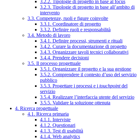
3.2.2. Tipologie di progetto in base al focus
3.2.3. Tipologie di progetto in base all’ambito di
intervento
3.3. Competenze, ruoli e figure coinvolte
3.3.1. Coordinatore di progetto
3.3.2. Definire ruoli e responsabilità
3.4. Metodo di lavoro
3.4.1. Definire processi, strumenti e rituali
3.4.2. Curare la documentazione di progetto
3.4.3. Organizzare tavoli tecnici collaborativi
3.4.4. Prendere decisioni
3.5. Il processo progettuale
3.5.1. Organizzare il progetto e la sua gestione
3.5.2. Comprendere il contesto d’uso del servizio
pubblico
3.5.3. Progettare i processi e i
touchpoint
del
servizio
3.5.4. Realizzare l’interfaccia utente del servizio
3.5.5. Validare la soluzione ottenuta
4. Ricerca progettuale
4.1. Ricerca primaria
4.1.1. Interviste
4.1.2. Questionari
4.1.3. Test di usabilità
4.1.4. Web analytics