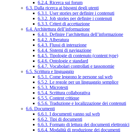
6.2.4. Ricerca sui forum
6.3. Dalla ricerca ai bisogni degli utenti
6.3.1. User stories per definire i contenuti
6.3.2. Job stories per definire i contenuti
6.3.3. Criteri di accettazione
6.4. Architettura dell’informazione
6.4.1. Definire l’architettura dell’informazione
6.4.2. Alberatura
6.4.3. Flussi di interazione
6.4.4. Sistemi di navigazione
6.4.5. Tipologie di contenuto (content type)
6.4.6. Ontologie e standard
6.4.7. Vocabolari controllati e tassonomie
6.5. Scrittura e linguaggio
6.5.1. Come leggono le persone sul web
6.5.2. Le regole per un linguaggio semplice
6.5.3. Microtesti
6.5.4. Scrittura collaborativa
6.5.5. Content critique
6.5.6. Traduzione e localizzazione dei contenuti
6.6. Documenti
6.6.1. I documenti vanno sul web
6.6.2. Tipi di documenti
6.6.3. Formato di lettura dei documenti elettronici
6.6.4. Modalità di produzione dei documenti