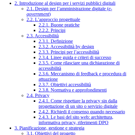
2. Introduzione al design per i servizi pubblici digitali
2.1. Design per l’amministrazione digitale (
e-
government
)
2.2. L’approccio progettuale
2.2.1. Buone pratiche
2.2.2. Principi
2.3. Accessibilità
2.3.1. Definizione
2.3.2. Accessibilità by design
2.3.3. Principi per l’accessibilità
2.3.4. Linee guida e criteri di successo
2.3.5. Come rilasciare una dichiarazione di
accessibilità
2.3.6. Meccanismo di feedback e procedura di
attuazione
2.3.7. Obiettivi accessibilità
2.3.8. Normativa e approfondimenti
2.4. Privacy
2.4.1. Come rispettare la privacy sin dalla
progettazione di un sito o servizio digitale
2.4.2. Richiedi il consenso quando necessario
2.4.3. Le basi del sito web: architettura,
informativa privacy, riferimenti DPO
3. Pianificazione, gestione e strategia
3.1. Obiettivi del progetto