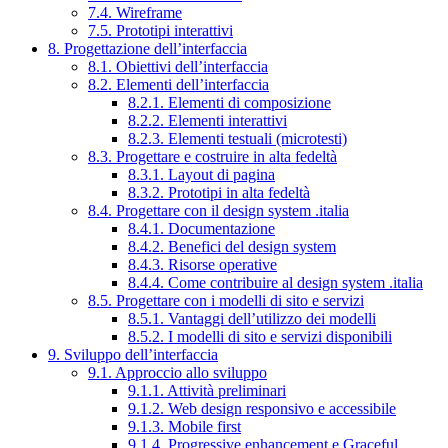
7.4. Wireframe
7.5. Prototipi interattivi
8. Progettazione dell’interfaccia
8.1. Obiettivi dell’interfaccia
8.2. Elementi dell’interfaccia
8.2.1. Elementi di composizione
8.2.2. Elementi interattivi
8.2.3. Elementi testuali (microtesti)
8.3. Progettare e costruire in alta fedeltà
8.3.1. Layout di pagina
8.3.2. Prototipi in alta fedeltà
8.4. Progettare con il design system .italia
8.4.1. Documentazione
8.4.2. Benefici del design system
8.4.3. Risorse operative
8.4.4. Come contribuire al design system .italia
8.5. Progettare con i modelli di sito e servizi
8.5.1. Vantaggi dell’utilizzo dei modelli
8.5.2. I modelli di sito e servizi disponibili
9. Sviluppo dell’interfaccia
9.1. Approccio allo sviluppo
9.1.1. Attività preliminari
9.1.2. Web design responsivo e accessibile
9.1.3. Mobile first
9.1.4. Progressive enhancement e Graceful