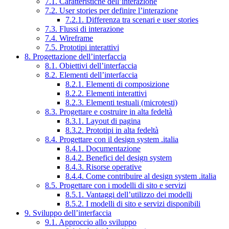
7.1. Caratteristiche dell’interazione
7.2. User stories per definire l’interazione
7.2.1. Differenza tra scenari e user stories
7.3. Flussi di interazione
7.4. Wireframe
7.5. Prototipi interattivi
8. Progettazione dell’interfaccia
8.1. Obiettivi dell’interfaccia
8.2. Elementi dell’interfaccia
8.2.1. Elementi di composizione
8.2.2. Elementi interattivi
8.2.3. Elementi testuali (microtesti)
8.3. Progettare e costruire in alta fedeltà
8.3.1. Layout di pagina
8.3.2. Prototipi in alta fedeltà
8.4. Progettare con il design system .italia
8.4.1. Documentazione
8.4.2. Benefici del design system
8.4.3. Risorse operative
8.4.4. Come contribuire al design system .italia
8.5. Progettare con i modelli di sito e servizi
8.5.1. Vantaggi dell’utilizzo dei modelli
8.5.2. I modelli di sito e servizi disponibili
9. Sviluppo dell’interfaccia
9.1. Approccio allo sviluppo