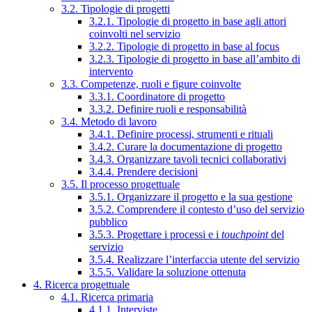
3.2. Tipologie di progetti
3.2.1. Tipologie di progetto in base agli attori
coinvolti nel servizio
3.2.2. Tipologie di progetto in base al focus
3.2.3. Tipologie di progetto in base all’ambito di
intervento
3.3. Competenze, ruoli e figure coinvolte
3.3.1. Coordinatore di progetto
3.3.2. Definire ruoli e responsabilità
3.4. Metodo di lavoro
3.4.1. Definire processi, strumenti e rituali
3.4.2. Curare la documentazione di progetto
3.4.3. Organizzare tavoli tecnici collaborativi
3.4.4. Prendere decisioni
3.5. Il processo progettuale
3.5.1. Organizzare il progetto e la sua gestione
3.5.2. Comprendere il contesto d’uso del servizio
pubblico
3.5.3. Progettare i processi e i
touchpoint
del
servizio
3.5.4. Realizzare l’interfaccia utente del servizio
3.5.5. Validare la soluzione ottenuta
4. Ricerca progettuale
4.1. Ricerca primaria
4.1.1. Interviste