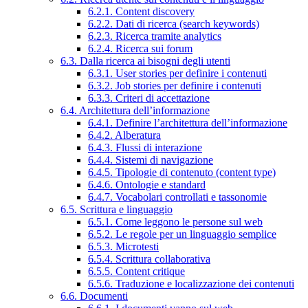
6.2.1. Content discovery
6.2.2. Dati di ricerca (search keywords)
6.2.3. Ricerca tramite analytics
6.2.4. Ricerca sui forum
6.3. Dalla ricerca ai bisogni degli utenti
6.3.1. User stories per definire i contenuti
6.3.2. Job stories per definire i contenuti
6.3.3. Criteri di accettazione
6.4. Architettura dell’informazione
6.4.1. Definire l’architettura dell’informazione
6.4.2. Alberatura
6.4.3. Flussi di interazione
6.4.4. Sistemi di navigazione
6.4.5. Tipologie di contenuto (content type)
6.4.6. Ontologie e standard
6.4.7. Vocabolari controllati e tassonomie
6.5. Scrittura e linguaggio
6.5.1. Come leggono le persone sul web
6.5.2. Le regole per un linguaggio semplice
6.5.3. Microtesti
6.5.4. Scrittura collaborativa
6.5.5. Content critique
6.5.6. Traduzione e localizzazione dei contenuti
6.6. Documenti