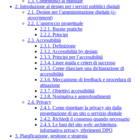
1.3. Contribuisci al manuale
2. Introduzione al design per i servizi pubblici digitali
2.1. Design per l’amministrazione digitale (
e-
government
)
2.2. L’approccio progettuale
2.2.1. Buone pratiche
2.2.2. Principi
2.3. Accessibilità
2.3.1. Definizione
2.3.2. Accessibilità by design
2.3.3. Principi per l’accessibilità
2.3.4. Linee guida e criteri di successo
2.3.5. Come rilasciare una dichiarazione di
accessibilità
2.3.6. Meccanismo di feedback e procedura di
attuazione
2.3.7. Obiettivi accessibilità
2.3.8. Normativa e approfondimenti
2.4. Privacy
2.4.1. Come rispettare la privacy sin dalla
progettazione di un sito o servizio digitale
2.4.2. Richiedi il consenso quando necessario
2.4.3. Le basi del sito web: architettura,
informativa privacy, riferimenti DPO
3. Pianificazione, gestione e strategia