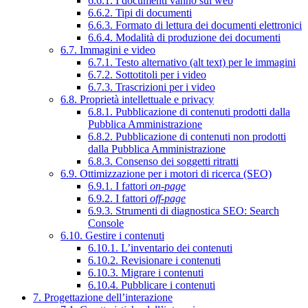
6.6.1. I documenti vanno sul web
6.6.2. Tipi di documenti
6.6.3. Formato di lettura dei documenti elettronici
6.6.4. Modalità di produzione dei documenti
6.7. Immagini e video
6.7.1. Testo alternativo (alt text) per le immagini
6.7.2. Sottotitoli per i video
6.7.3. Trascrizioni per i video
6.8. Proprietà intellettuale e privacy
6.8.1. Pubblicazione di contenuti prodotti dalla
Pubblica Amministrazione
6.8.2. Pubblicazione di contenuti non prodotti
dalla Pubblica Amministrazione
6.8.3. Consenso dei soggetti ritratti
6.9. Ottimizzazione per i motori di ricerca (SEO)
6.9.1. I fattori
on-page
6.9.2. I fattori
off-page
6.9.3. Strumenti di diagnostica SEO: Search
Console
6.10. Gestire i contenuti
6.10.1. L’inventario dei contenuti
6.10.2. Revisionare i contenuti
6.10.3. Migrare i contenuti
6.10.4. Pubblicare i contenuti
7. Progettazione dell’interazione