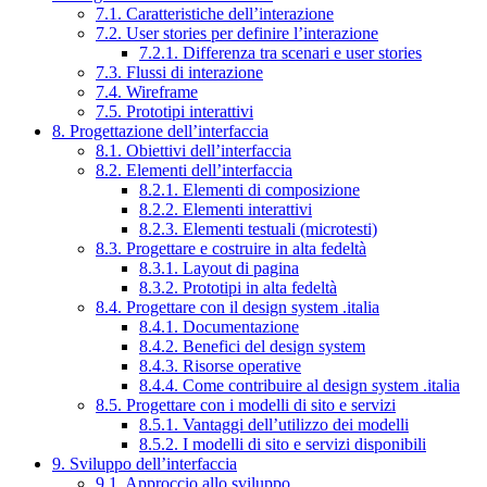
7.1. Caratteristiche dell’interazione
7.2. User stories per definire l’interazione
7.2.1. Differenza tra scenari e user stories
7.3. Flussi di interazione
7.4. Wireframe
7.5. Prototipi interattivi
8. Progettazione dell’interfaccia
8.1. Obiettivi dell’interfaccia
8.2. Elementi dell’interfaccia
8.2.1. Elementi di composizione
8.2.2. Elementi interattivi
8.2.3. Elementi testuali (microtesti)
8.3. Progettare e costruire in alta fedeltà
8.3.1. Layout di pagina
8.3.2. Prototipi in alta fedeltà
8.4. Progettare con il design system .italia
8.4.1. Documentazione
8.4.2. Benefici del design system
8.4.3. Risorse operative
8.4.4. Come contribuire al design system .italia
8.5. Progettare con i modelli di sito e servizi
8.5.1. Vantaggi dell’utilizzo dei modelli
8.5.2. I modelli di sito e servizi disponibili
9. Sviluppo dell’interfaccia
9.1. Approccio allo sviluppo