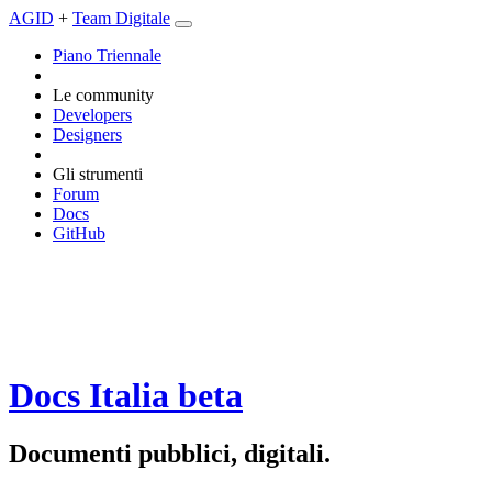
AGID
+
Team Digitale
Piano Triennale
Le community
Developers
Designers
Gli strumenti
Forum
Docs
GitHub
Docs Italia
beta
Documenti pubblici, digitali.