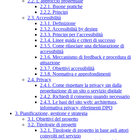
2.2. L’approccio progettuale
2.2.1. Buone pratiche
2.2.2. Principi
2.3. Accessibilità
2.3.1. Definizione
2.3.2. Accessibilità by design
2.3.3. Principi per l’accessibilità
2.3.4. Linee guida e criteri di successo
2.3.5. Come rilasciare una dichiarazione di
accessibilità
2.3.6. Meccanismo di feedback e procedura di
attuazione
2.3.7. Obiettivi accessibilità
2.3.8. Normativa e approfondimenti
2.4. Privacy
2.4.1. Come rispettare la privacy sin dalla
progettazione di un sito o servizio digitale
2.4.2. Richiedi il consenso quando necessario
2.4.3. Le basi del sito web: architettura,
informativa privacy, riferimenti DPO
3. Pianificazione, gestione e strategia
3.1. Obiettivi del progetto
3.2. Tipologie di progetti
3.2.1. Tipologie di progetto in base agli attori
coinvolti nel servizio