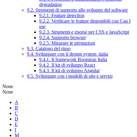
degradation
9.2. Strumenti di supporto allo sviluppo del software
9.2.1. Feature detection
9.2.2. Verificare le feature disponibili con Can I
use
9.2.3. Strumenti e risorse per CSS e JavaScript
9.2.4. Supporto browser
9.2.5. Misurare le prestazioni
9.3. Catalogo del riuso
9.4. Sviluppare con il design system .italia
9.4.1. Il framework Bootstrap Italia
9.4.2. Il kit di sviluppo React
9.4.3. Il kit di sviluppo Angular
9.5. Sviluppare con i modelli di sito e servizi
None
None
A
B
C
D
E
I
M