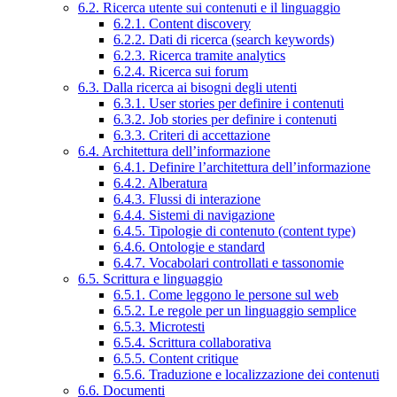
6.2. Ricerca utente sui contenuti e il linguaggio
6.2.1. Content discovery
6.2.2. Dati di ricerca (search keywords)
6.2.3. Ricerca tramite analytics
6.2.4. Ricerca sui forum
6.3. Dalla ricerca ai bisogni degli utenti
6.3.1. User stories per definire i contenuti
6.3.2. Job stories per definire i contenuti
6.3.3. Criteri di accettazione
6.4. Architettura dell’informazione
6.4.1. Definire l’architettura dell’informazione
6.4.2. Alberatura
6.4.3. Flussi di interazione
6.4.4. Sistemi di navigazione
6.4.5. Tipologie di contenuto (content type)
6.4.6. Ontologie e standard
6.4.7. Vocabolari controllati e tassonomie
6.5. Scrittura e linguaggio
6.5.1. Come leggono le persone sul web
6.5.2. Le regole per un linguaggio semplice
6.5.3. Microtesti
6.5.4. Scrittura collaborativa
6.5.5. Content critique
6.5.6. Traduzione e localizzazione dei contenuti
6.6. Documenti