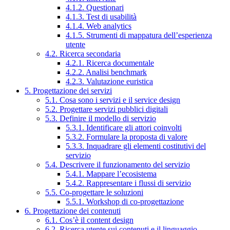
4.1.2. Questionari
4.1.3. Test di usabilità
4.1.4. Web analytics
4.1.5. Strumenti di mappatura dell’esperienza
utente
4.2. Ricerca secondaria
4.2.1. Ricerca documentale
4.2.2. Analisi benchmark
4.2.3. Valutazione euristica
5. Progettazione dei servizi
5.1. Cosa sono i servizi e il service design
5.2. Progettare servizi pubblici digitali
5.3. Definire il modello di servizio
5.3.1. Identificare gli attori coinvolti
5.3.2. Formulare la proposta di valore
5.3.3. Inquadrare gli elementi costitutivi del
servizio
5.4. Descrivere il funzionamento del servizio
5.4.1. Mappare l’ecosistema
5.4.2. Rappresentare i flussi di servizio
5.5. Co-progettare le soluzioni
5.5.1. Workshop di co-progettazione
6. Progettazione dei contenuti
6.1. Cos’è il content design
6.2. Ricerca utente sui contenuti e il linguaggio