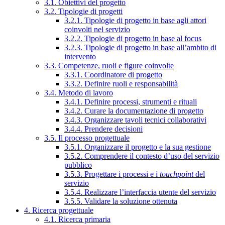
3.1. Obiettivi del progetto
3.2. Tipologie di progetti
3.2.1. Tipologie di progetto in base agli attori
coinvolti nel servizio
3.2.2. Tipologie di progetto in base al focus
3.2.3. Tipologie di progetto in base all’ambito di
intervento
3.3. Competenze, ruoli e figure coinvolte
3.3.1. Coordinatore di progetto
3.3.2. Definire ruoli e responsabilità
3.4. Metodo di lavoro
3.4.1. Definire processi, strumenti e rituali
3.4.2. Curare la documentazione di progetto
3.4.3. Organizzare tavoli tecnici collaborativi
3.4.4. Prendere decisioni
3.5. Il processo progettuale
3.5.1. Organizzare il progetto e la sua gestione
3.5.2. Comprendere il contesto d’uso del servizio
pubblico
3.5.3. Progettare i processi e i
touchpoint
del
servizio
3.5.4. Realizzare l’interfaccia utente del servizio
3.5.5. Validare la soluzione ottenuta
4. Ricerca progettuale
4.1. Ricerca primaria