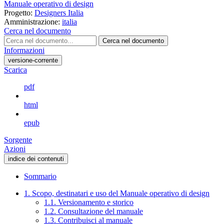
Manuale operativo di design
Progetto:
Designers Italia
Amministrazione:
italia
Cerca nel documento
Cerca nel documento
Informazioni
versione-corrente
Scarica
pdf
html
epub
Sorgente
Azioni
indice dei contenuti
Sommario
1. Scopo, destinatari e uso del Manuale operativo di design
1.1. Versionamento e storico
1.2. Consultazione del manuale
1.3. Contribuisci al manuale