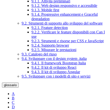
9.1.1. Attività preliminari
9.1.2. Web design responsivo e accessibile
9.1.3. Mobile first
9.1.4. Progressive enhancement e Graceful
degradation
9.2. Strumenti di supporto allo sviluppo del software
9.2.1. Feature detection
9.2.2. Verificare le feature disponibili con Can I
use
9.2.3. Strumenti e risorse per CSS e JavaScript
9.2.4. Supporto browser
9.2.5. Misurare le prestazioni
9.3. Catalogo del riuso
9.4. Sviluppare con il design system .italia
9.4.1. Il framework Bootstrap Italia
9.4.2. Il kit di sviluppo React
9.4.3. Il kit di sviluppo Angular
9.5. Sviluppare con i modelli di sito e servizi
glossario
A
B
C
D