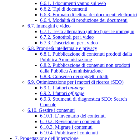
6.6.1. I documenti vanno sul web
6.6.2. Tipi di documenti
6.6.3. Formato di lettura dei documenti elettronici
6.6.4. Modalità di produzione dei documenti
6.7. Immagini e video
6.7.1. Testo alternativo (alt text) per le immagini
6.7.2. Sottotitoli per i video
6.7.3. Trascrizioni per i video
6.8. Proprietà intellettuale e privacy
6.8.1. Pubblicazione di contenuti prodotti dalla
Pubblica Amministrazione
6.8.2. Pubblicazione di contenuti non prodotti
dalla Pubblica Amministrazione
6.8.3. Consenso dei soggetti ritratti
6.9. Ottimizzazione per i motori di ricerca (SEO)
6.9.1. I fattori
on-page
6.9.2. I fattori
off-page
6.9.3. Strumenti di diagnostica SEO: Search
Console
6.10. Gestire i contenuti
6.10.1. L’inventario dei contenuti
6.10.2. Revisionare i contenuti
6.10.3. Migrare i contenuti
6.10.4. Pubblicare i contenuti
7. Progettazione dell’interazione