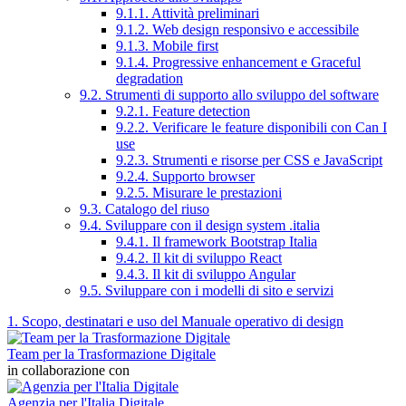
9.1.1. Attività preliminari
9.1.2. Web design responsivo e accessibile
9.1.3. Mobile first
9.1.4. Progressive enhancement e Graceful
degradation
9.2. Strumenti di supporto allo sviluppo del software
9.2.1. Feature detection
9.2.2. Verificare le feature disponibili con Can I
use
9.2.3. Strumenti e risorse per CSS e JavaScript
9.2.4. Supporto browser
9.2.5. Misurare le prestazioni
9.3. Catalogo del riuso
9.4. Sviluppare con il design system .italia
9.4.1. Il framework Bootstrap Italia
9.4.2. Il kit di sviluppo React
9.4.3. Il kit di sviluppo Angular
9.5. Sviluppare con i modelli di sito e servizi
1. Scopo, destinatari e uso del Manuale operativo di design
Team per la Trasformazione Digitale
in collaborazione con
Agenzia per l'Italia Digitale