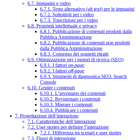
6.7. Immagini e video
6.7.1. Testo alternativo (alt text) per le immagini
6.7.2. Sottotitoli per i video
6.7.3. Trascrizioni per i video
6.8. Proprietà intellettuale e privacy
6.8.1. Pubblicazione di contenuti prodotti dalla
Pubblica Amministrazione
6.8.2. Pubblicazione di contenuti non prodotti
dalla Pubblica Amministrazione
6.8.3. Consenso dei soggetti ritratti
6.9. Ottimizzazione per i motori di ricerca (SEO)
6.9.1. I fattori
on-page
6.9.2. I fattori
off-page
6.9.3. Strumenti di diagnostica SEO: Search
Console
6.10. Gestire i contenuti
6.10.1. L’inventario dei contenuti
6.10.2. Revisionare i contenuti
6.10.3. Migrare i contenuti
6.10.4. Pubblicare i contenuti
7. Progettazione dell’interazione
7.1. Caratteristiche dell’interazione
7.2. User stories per definire l’interazione
7.2.1. Differenza tra scenari e user stories
7.3. Flussi di interazione