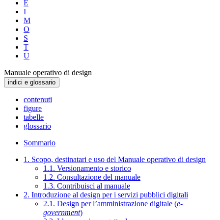
E
I
M
O
S
T
U
Manuale operativo di design
indici e glossario
contenuti
figure
tabelle
glossario
Sommario
1. Scopo, destinatari e uso del Manuale operativo di design
1.1. Versionamento e storico
1.2. Consultazione del manuale
1.3. Contribuisci al manuale
2. Introduzione al design per i servizi pubblici digitali
2.1. Design per l’amministrazione digitale (
e-
government
)