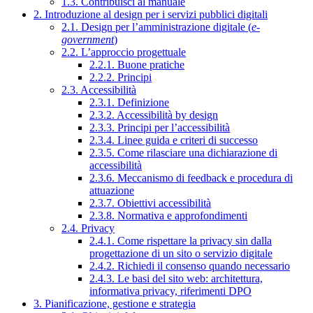
1.3. Contribuisci al manuale
2. Introduzione al design per i servizi pubblici digitali
2.1. Design per l’amministrazione digitale (
e-
government
)
2.2. L’approccio progettuale
2.2.1. Buone pratiche
2.2.2. Principi
2.3. Accessibilità
2.3.1. Definizione
2.3.2. Accessibilità by design
2.3.3. Principi per l’accessibilità
2.3.4. Linee guida e criteri di successo
2.3.5. Come rilasciare una dichiarazione di
accessibilità
2.3.6. Meccanismo di feedback e procedura di
attuazione
2.3.7. Obiettivi accessibilità
2.3.8. Normativa e approfondimenti
2.4. Privacy
2.4.1. Come rispettare la privacy sin dalla
progettazione di un sito o servizio digitale
2.4.2. Richiedi il consenso quando necessario
2.4.3. Le basi del sito web: architettura,
informativa privacy, riferimenti DPO
3. Pianificazione, gestione e strategia