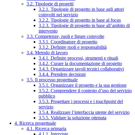
3.2. Tipologie di progetti
3.2.1. Tipologie di progetto in base agli attori
coinvolti nel servizio
3.2.2. Tipologie di progetto in base al focus
3.2.3. Tipologie di progetto in base all’ambito di
intervento
3.3. Competenze, ruoli e figure coinvolte
3.3.1. Coordinatore di progetto
3.3.2. Definire ruoli e responsabilità
3.4. Metodo di lavoro
3.4.1. Definire processi, strumenti e rituali
3.4.2. Curare la documentazione di progetto
3.4.3. Organizzare tavoli tecnici collaborativi
3.4.4. Prendere decisioni
3.5. Il processo progettuale
3.5.1. Organizzare il progetto e la sua gestione
3.5.2. Comprendere il contesto d’uso del servizio
pubblico
3.5.3. Progettare i processi e i
touchpoint
del
servizio
3.5.4. Realizzare l’interfaccia utente del servizio
3.5.5. Validare la soluzione ottenuta
4. Ricerca progettuale
4.1. Ricerca primaria
4.1.1. Interviste