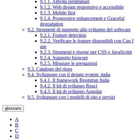
9.1.1. Attività preliminari
9.1.2. Web design responsivo e accessibile
9.1.3. Mobile first
9.1.4. Progressive enhancement e Graceful
degradation
9.2. Strumenti di supporto allo sviluppo del software
9.2.1. Feature detection
9.2.2. Verificare le feature disponibili con Can I
use
9.2.3. Strumenti e risorse per CSS e JavaScript
9.2.4. Supporto browser
9.2.5. Misurare le prestazioni
9.3. Catalogo del riuso
9.4. Sviluppare con il design system .italia
9.4.1. Il framework Bootstrap Italia
9.4.2. Il kit di sviluppo React
9.4.3. Il kit di sviluppo Angular
9.5. Sviluppare con i modelli di sito e servizi
glossario
A
B
C
D