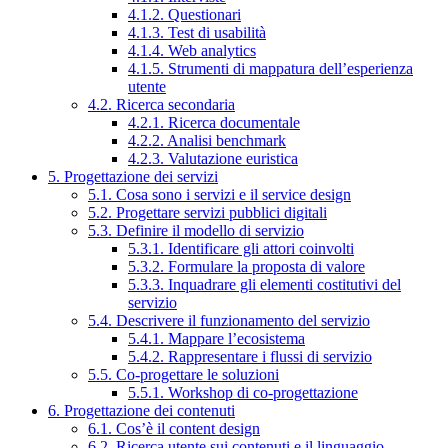
4.1.2. Questionari
4.1.3. Test di usabilità
4.1.4. Web analytics
4.1.5. Strumenti di mappatura dell’esperienza
utente
4.2. Ricerca secondaria
4.2.1. Ricerca documentale
4.2.2. Analisi benchmark
4.2.3. Valutazione euristica
5. Progettazione dei servizi
5.1. Cosa sono i servizi e il service design
5.2. Progettare servizi pubblici digitali
5.3. Definire il modello di servizio
5.3.1. Identificare gli attori coinvolti
5.3.2. Formulare la proposta di valore
5.3.3. Inquadrare gli elementi costitutivi del
servizio
5.4. Descrivere il funzionamento del servizio
5.4.1. Mappare l’ecosistema
5.4.2. Rappresentare i flussi di servizio
5.5. Co-progettare le soluzioni
5.5.1. Workshop di co-progettazione
6. Progettazione dei contenuti
6.1. Cos’è il content design
6.2. Ricerca utente sui contenuti e il linguaggio