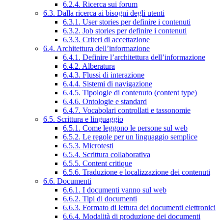
6.2.4. Ricerca sui forum
6.3. Dalla ricerca ai bisogni degli utenti
6.3.1. User stories per definire i contenuti
6.3.2. Job stories per definire i contenuti
6.3.3. Criteri di accettazione
6.4. Architettura dell’informazione
6.4.1. Definire l’architettura dell’informazione
6.4.2. Alberatura
6.4.3. Flussi di interazione
6.4.4. Sistemi di navigazione
6.4.5. Tipologie di contenuto (content type)
6.4.6. Ontologie e standard
6.4.7. Vocabolari controllati e tassonomie
6.5. Scrittura e linguaggio
6.5.1. Come leggono le persone sul web
6.5.2. Le regole per un linguaggio semplice
6.5.3. Microtesti
6.5.4. Scrittura collaborativa
6.5.5. Content critique
6.5.6. Traduzione e localizzazione dei contenuti
6.6. Documenti
6.6.1. I documenti vanno sul web
6.6.2. Tipi di documenti
6.6.3. Formato di lettura dei documenti elettronici
6.6.4. Modalità di produzione dei documenti