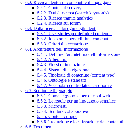
6.2. Ricerca utente sui contenuti e il linguaggio
6.2.1. Content discovery
6.2.2. Dati di ricerca (search keywords)
6.2.3. Ricerca tramite analytics
6.2.4. Ricerca sui forum
6.3. Dalla ricerca ai bisogni degli utenti
6.3.1. User stories per definire i contenuti
6.3.2. Job stories per definire i contenuti
6.3.3. Criteri di accettazione
6.4. Architettura dell’informazione
6.4.1. Definire l’architettura dell’informazione
6.4.2. Alberatura
6.4.3. Flussi di interazione
6.4.4. Sistemi di navigazione
6.4.5. Tipologie di contenuto (content type)
6.4.6. Ontologie e standard
6.4.7. Vocabolari controllati e tassonomie
6.5. Scrittura e linguaggio
6.5.1. Come leggono le persone sul web
6.5.2. Le regole per un linguaggio semplice
6.5.3. Microtesti
6.5.4. Scrittura collaborativa
6.5.5. Content critique
6.5.6. Traduzione e localizzazione dei contenuti
6.6. Documenti