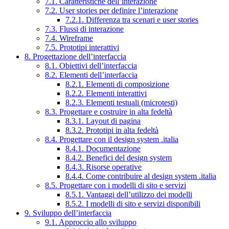
7.1. Caratteristiche dell’interazione
7.2. User stories per definire l’interazione
7.2.1. Differenza tra scenari e user stories
7.3. Flussi di interazione
7.4. Wireframe
7.5. Prototipi interattivi
8. Progettazione dell’interfaccia
8.1. Obiettivi dell’interfaccia
8.2. Elementi dell’interfaccia
8.2.1. Elementi di composizione
8.2.2. Elementi interattivi
8.2.3. Elementi testuali (microtesti)
8.3. Progettare e costruire in alta fedeltà
8.3.1. Layout di pagina
8.3.2. Prototipi in alta fedeltà
8.4. Progettare con il design system .italia
8.4.1. Documentazione
8.4.2. Benefici del design system
8.4.3. Risorse operative
8.4.4. Come contribuire al design system .italia
8.5. Progettare con i modelli di sito e servizi
8.5.1. Vantaggi dell’utilizzo dei modelli
8.5.2. I modelli di sito e servizi disponibili
9. Sviluppo dell’interfaccia
9.1. Approccio allo sviluppo