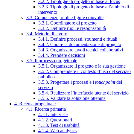
3.2.2. Tipologie di progetto in base al focus
3.2.3. Tipologie di progetto in base all’ambito di
intervento
3.3. Competenze, ruoli e figure coinvolte
3.3.1. Coordinatore di progetto
3.3.2. Definire ruoli e responsabilità
3.4. Metodo di lavoro
3.4.1. Definire processi, strumenti e rituali
3.4.2. Curare la documentazione di progetto
3.4.3. Organizzare tavoli tecnici collaborativi
3.4.4. Prendere decisioni
3.5. Il processo progettuale
3.5.1. Organizzare il progetto e la sua gestione
3.5.2. Comprendere il contesto d’uso del servizio
pubblico
3.5.3. Progettare i processi e i
touchpoint
del
servizio
3.5.4. Realizzare l’interfaccia utente del servizio
3.5.5. Validare la soluzione ottenuta
4. Ricerca progettuale
4.1. Ricerca primaria
4.1.1. Interviste
4.1.2. Questionari
4.1.3. Test di usabilità
4.1.4. Web analytics