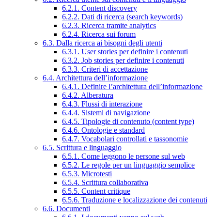
6.2.1. Content discovery
6.2.2. Dati di ricerca (search keywords)
6.2.3. Ricerca tramite analytics
6.2.4. Ricerca sui forum
6.3. Dalla ricerca ai bisogni degli utenti
6.3.1. User stories per definire i contenuti
6.3.2. Job stories per definire i contenuti
6.3.3. Criteri di accettazione
6.4. Architettura dell’informazione
6.4.1. Definire l’architettura dell’informazione
6.4.2. Alberatura
6.4.3. Flussi di interazione
6.4.4. Sistemi di navigazione
6.4.5. Tipologie di contenuto (content type)
6.4.6. Ontologie e standard
6.4.7. Vocabolari controllati e tassonomie
6.5. Scrittura e linguaggio
6.5.1. Come leggono le persone sul web
6.5.2. Le regole per un linguaggio semplice
6.5.3. Microtesti
6.5.4. Scrittura collaborativa
6.5.5. Content critique
6.5.6. Traduzione e localizzazione dei contenuti
6.6. Documenti