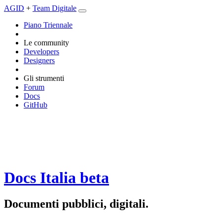
AGID
+
Team Digitale
Piano Triennale
Le community
Developers
Designers
Gli strumenti
Forum
Docs
GitHub
Docs Italia
beta
Documenti pubblici, digitali.