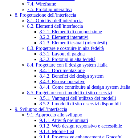
7.4. Wireframe
7.5. Prototipi interattivi
8. Progettazione dell’interfaccia
8.1. Obiettivi dell’interfaccia
8.2. Elementi dell’interfaccia
8.2.1. Elementi di composizione
8.2.2. Elementi interattivi
8.2.3. Elementi testuali (microtesti)
8.3. Progettare e costruire in alta fedeltà
8.3.1. Layout di pagina
8.3.2. Prototipi in alta fedeltà
8.4. Progettare con il design system .italia
8.4.1. Documentazione
8.4.2. Benefici del design system
8.4.3. Risorse operative
8.4.4. Come contribuire al design system .italia
8.5. Progettare con i modelli di sito e servizi
8.5.1. Vantaggi dell’utilizzo dei modelli
8.5.2. I modelli di sito e servizi disponibili
9. Sviluppo dell’interfaccia
9.1. Approccio allo sviluppo
9.1.1. Attività preliminari
9.1.2. Web design responsivo e accessibile
9.1.3. Mobile first
9.1.4. Progressive enhancement e Graceful