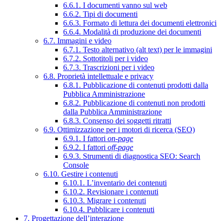
6.6.1. I documenti vanno sul web
6.6.2. Tipi di documenti
6.6.3. Formato di lettura dei documenti elettronici
6.6.4. Modalità di produzione dei documenti
6.7. Immagini e video
6.7.1. Testo alternativo (alt text) per le immagini
6.7.2. Sottotitoli per i video
6.7.3. Trascrizioni per i video
6.8. Proprietà intellettuale e privacy
6.8.1. Pubblicazione di contenuti prodotti dalla
Pubblica Amministrazione
6.8.2. Pubblicazione di contenuti non prodotti
dalla Pubblica Amministrazione
6.8.3. Consenso dei soggetti ritratti
6.9. Ottimizzazione per i motori di ricerca (SEO)
6.9.1. I fattori
on-page
6.9.2. I fattori
off-page
6.9.3. Strumenti di diagnostica SEO: Search
Console
6.10. Gestire i contenuti
6.10.1. L’inventario dei contenuti
6.10.2. Revisionare i contenuti
6.10.3. Migrare i contenuti
6.10.4. Pubblicare i contenuti
7. Progettazione dell’interazione