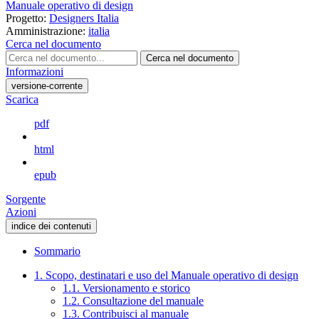
Manuale operativo di design
Progetto:
Designers Italia
Amministrazione:
italia
Cerca nel documento
Cerca nel documento
Informazioni
versione-corrente
Scarica
pdf
html
epub
Sorgente
Azioni
indice dei contenuti
Sommario
1. Scopo, destinatari e uso del Manuale operativo di design
1.1. Versionamento e storico
1.2. Consultazione del manuale
1.3. Contribuisci al manuale