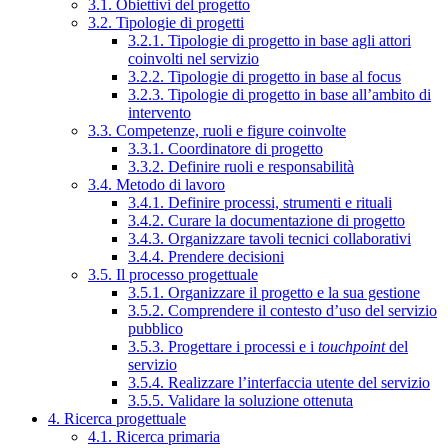
3.1. Obiettivi del progetto
3.2. Tipologie di progetti
3.2.1. Tipologie di progetto in base agli attori
coinvolti nel servizio
3.2.2. Tipologie di progetto in base al focus
3.2.3. Tipologie di progetto in base all’ambito di
intervento
3.3. Competenze, ruoli e figure coinvolte
3.3.1. Coordinatore di progetto
3.3.2. Definire ruoli e responsabilità
3.4. Metodo di lavoro
3.4.1. Definire processi, strumenti e rituali
3.4.2. Curare la documentazione di progetto
3.4.3. Organizzare tavoli tecnici collaborativi
3.4.4. Prendere decisioni
3.5. Il processo progettuale
3.5.1. Organizzare il progetto e la sua gestione
3.5.2. Comprendere il contesto d’uso del servizio
pubblico
3.5.3. Progettare i processi e i
touchpoint
del
servizio
3.5.4. Realizzare l’interfaccia utente del servizio
3.5.5. Validare la soluzione ottenuta
4. Ricerca progettuale
4.1. Ricerca primaria