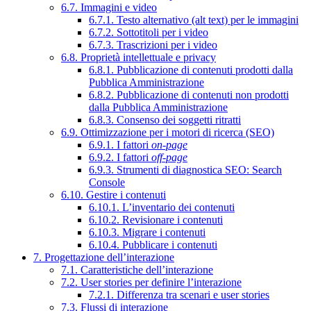
6.7. Immagini e video
6.7.1. Testo alternativo (alt text) per le immagini
6.7.2. Sottotitoli per i video
6.7.3. Trascrizioni per i video
6.8. Proprietà intellettuale e privacy
6.8.1. Pubblicazione di contenuti prodotti dalla
Pubblica Amministrazione
6.8.2. Pubblicazione di contenuti non prodotti
dalla Pubblica Amministrazione
6.8.3. Consenso dei soggetti ritratti
6.9. Ottimizzazione per i motori di ricerca (SEO)
6.9.1. I fattori
on-page
6.9.2. I fattori
off-page
6.9.3. Strumenti di diagnostica SEO: Search
Console
6.10. Gestire i contenuti
6.10.1. L’inventario dei contenuti
6.10.2. Revisionare i contenuti
6.10.3. Migrare i contenuti
6.10.4. Pubblicare i contenuti
7. Progettazione dell’interazione
7.1. Caratteristiche dell’interazione
7.2. User stories per definire l’interazione
7.2.1. Differenza tra scenari e user stories
7.3. Flussi di interazione