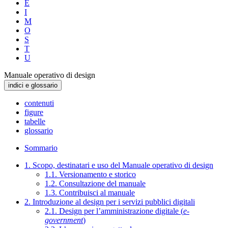
E
I
M
O
S
T
U
Manuale operativo di design
indici e glossario
contenuti
figure
tabelle
glossario
Sommario
1. Scopo, destinatari e uso del Manuale operativo di design
1.1. Versionamento e storico
1.2. Consultazione del manuale
1.3. Contribuisci al manuale
2. Introduzione al design per i servizi pubblici digitali
2.1. Design per l’amministrazione digitale (
e-
government
)