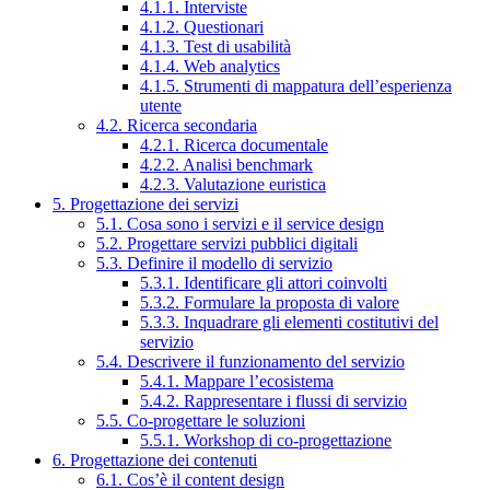
4.1.1. Interviste
4.1.2. Questionari
4.1.3. Test di usabilità
4.1.4. Web analytics
4.1.5. Strumenti di mappatura dell’esperienza
utente
4.2. Ricerca secondaria
4.2.1. Ricerca documentale
4.2.2. Analisi benchmark
4.2.3. Valutazione euristica
5. Progettazione dei servizi
5.1. Cosa sono i servizi e il service design
5.2. Progettare servizi pubblici digitali
5.3. Definire il modello di servizio
5.3.1. Identificare gli attori coinvolti
5.3.2. Formulare la proposta di valore
5.3.3. Inquadrare gli elementi costitutivi del
servizio
5.4. Descrivere il funzionamento del servizio
5.4.1. Mappare l’ecosistema
5.4.2. Rappresentare i flussi di servizio
5.5. Co-progettare le soluzioni
5.5.1. Workshop di co-progettazione
6. Progettazione dei contenuti
6.1. Cos’è il content design