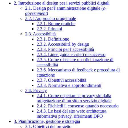
2. Introduzione al design per i servizi pubblici digitali
2.1. Design per l’amministrazione digitale (
e-
government
)
2.2. L’approccio progettuale
2.2.1. Buone pratiche
2.2.2. Principi
2.3. Accessibilità
2.3.1. Definizione
2.3.2. Accessibilità by design
2.3.3. Principi per l’accessibilità
2.3.4. Linee guida e criteri di successo
2.3.5. Come rilasciare una dichiarazione di
accessibilità
2.3.6. Meccanismo di feedback e procedura di
attuazione
2.3.7. Obiettivi accessibilità
2.3.8. Normativa e approfondimenti
2.4. Privacy
2.4.1. Come rispettare la privacy sin dalla
progettazione di un sito o servizio digitale
2.4.2. Richiedi il consenso quando necessario
2.4.3. Le basi del sito web: architettura,
informativa privacy, riferimenti DPO
3. Pianificazione, gestione e strategia
3.1. Obiettivi del progetto