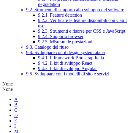
degradation
9.2. Strumenti di supporto allo sviluppo del software
9.2.1. Feature detection
9.2.2. Verificare le feature disponibili con Can I
use
9.2.3. Strumenti e risorse per CSS e JavaScript
9.2.4. Supporto browser
9.2.5. Misurare le prestazioni
9.3. Catalogo del riuso
9.4. Sviluppare con il design system .italia
9.4.1. Il framework Bootstrap Italia
9.4.2. Il kit di sviluppo React
9.4.3. Il kit di sviluppo Angular
9.5. Sviluppare con i modelli di sito e servizi
None
None
A
B
C
D
E
I
M