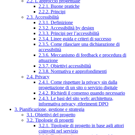
2.2. L’approccio progettuale
2.2.1. Buone pratiche
2.2.2. Principi
2.3. Accessibilità
2.3.1. Definizione
2.3.2. Accessibilità by design
2.3.3. Principi per l’accessibilità
2.3.4. Linee guida e criteri di successo
2.3.5. Come rilasciare una dichiarazione di
accessibilità
2.3.6. Meccanismo di feedback e procedura di
attuazione
2.3.7. Obiettivi accessibilità
2.3.8. Normativa e approfondimenti
2.4. Privacy
2.4.1. Come rispettare la privacy sin dalla
progettazione di un sito o servizio digitale
2.4.2. Richiedi il consenso quando necessario
2.4.3. Le basi del sito web: architettura,
informativa privacy, riferimenti DPO
3. Pianificazione, gestione e strategia
3.1. Obiettivi del progetto
3.2. Tipologie di progetti
3.2.1. Tipologie di progetto in base agli attori
coinvolti nel servizio