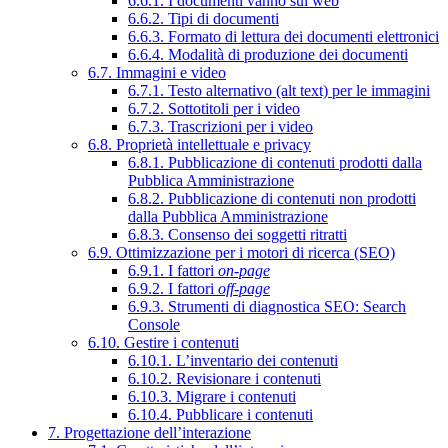
6.6.1. I documenti vanno sul web
6.6.2. Tipi di documenti
6.6.3. Formato di lettura dei documenti elettronici
6.6.4. Modalità di produzione dei documenti
6.7. Immagini e video
6.7.1. Testo alternativo (alt text) per le immagini
6.7.2. Sottotitoli per i video
6.7.3. Trascrizioni per i video
6.8. Proprietà intellettuale e privacy
6.8.1. Pubblicazione di contenuti prodotti dalla
Pubblica Amministrazione
6.8.2. Pubblicazione di contenuti non prodotti
dalla Pubblica Amministrazione
6.8.3. Consenso dei soggetti ritratti
6.9. Ottimizzazione per i motori di ricerca (SEO)
6.9.1. I fattori
on-page
6.9.2. I fattori
off-page
6.9.3. Strumenti di diagnostica SEO: Search
Console
6.10. Gestire i contenuti
6.10.1. L’inventario dei contenuti
6.10.2. Revisionare i contenuti
6.10.3. Migrare i contenuti
6.10.4. Pubblicare i contenuti
7. Progettazione dell’interazione