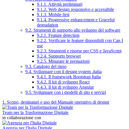
9.1.1. Attività preliminari
9.1.2. Web design responsivo e accessibile
9.1.3. Mobile first
9.1.4. Progressive enhancement e Graceful
degradation
9.2. Strumenti di supporto allo sviluppo del software
9.2.1. Feature detection
9.2.2. Verificare le feature disponibili con Can I
use
9.2.3. Strumenti e risorse per CSS e JavaScript
9.2.4. Supporto browser
9.2.5. Misurare le prestazioni
9.3. Catalogo del riuso
9.4. Sviluppare con il design system .italia
9.4.1. Il framework Bootstrap Italia
9.4.2. Il kit di sviluppo React
9.4.3. Il kit di sviluppo Angular
9.5. Sviluppare con i modelli di sito e servizi
1. Scopo, destinatari e uso del Manuale operativo di design
Team per la Trasformazione Digitale
in collaborazione con
Agenzia per l'Italia Digitale