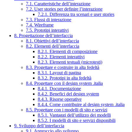
7.1. Caratteristiche dell’interazione
7.2. User stories per definire l’interazione
7.2.1. Differenza tra scenari e user stories
7.3. Flussi di interazione
7.4. Wireframe
7.5. Prototipi interattivi
8. Progettazione dell’interfaccia
8.1. Obiettivi dell’interfaccia
8.2. Elementi dell’interfaccia
8.2.1. Elementi di composizione
8.2.2. Elementi interattivi
8.2.3. Elementi testuali (microtesti)
8.3. Progettare e costruire in alta fedeltà
8.3.1. Layout di pagina
8.3.2. Prototipi in alta fedeltà
8.4. Progettare con il design system .italia
8.4.1. Documentazione
8.4.2. Benefici del design system
8.4.3. Risorse operative
8.4.4. Come contribuire al design system .italia
8.5. Progettare con i modelli di sito e servizi
8.5.1. Vantaggi dell’utilizzo dei modelli
8.5.2. I modelli di sito e servizi disponibili
9. Sviluppo dell’interfaccia
9.1. Approccio allo sviluppo