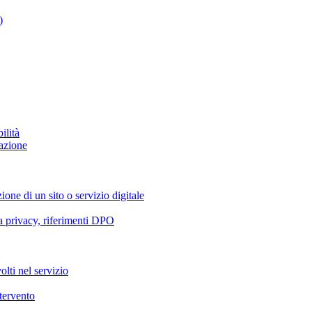
)
ilità
azione
ione di un sito o servizio digitale
va privacy, riferimenti DPO
olti nel servizio
ntervento