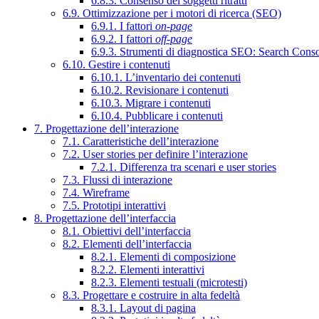
6.8.3. Consenso dei soggetti ritratti
6.9. Ottimizzazione per i motori di ricerca (SEO)
6.9.1. I fattori
on-page
6.9.2. I fattori
off-page
6.9.3. Strumenti di diagnostica SEO: Search Cons
6.10. Gestire i contenuti
6.10.1. L’inventario dei contenuti
6.10.2. Revisionare i contenuti
6.10.3. Migrare i contenuti
6.10.4. Pubblicare i contenuti
7. Progettazione dell’interazione
7.1. Caratteristiche dell’interazione
7.2. User stories per definire l’interazione
7.2.1. Differenza tra scenari e user stories
7.3. Flussi di interazione
7.4. Wireframe
7.5. Prototipi interattivi
8. Progettazione dell’interfaccia
8.1. Obiettivi dell’interfaccia
8.2. Elementi dell’interfaccia
8.2.1. Elementi di composizione
8.2.2. Elementi interattivi
8.2.3. Elementi testuali (microtesti)
8.3. Progettare e costruire in alta fedeltà
8.3.1. Layout di pagina