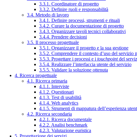
3.3.1. Coordinatore di progetto
3.3.2. Definire ruoli e responsabilità
3.4. Metodo di lavoro
3.4.1. Definire processi, strumenti e rituali
3.4.2. Curare la documentazione di progetto
3.4.3. Organizzare tavoli tecnici collaborativi
3.4.4. Prendere decisioni
3.5. Il processo progettuale
3.5.1. Organizzare il progetto e la sua gestione
3.5.2. Comprendere il contesto d’uso del servizio 
3.5.3. Progettare i processi e i
touchpoint
del servi
3.5.4. Realizzare l’interfaccia utente del servizio
3.5.5. Validare la soluzione ottenuta
4. Ricerca progettuale
4.1. Ricerca primaria
4.1.1. Interviste
4.1.2. Questionari
4.1.3. Test di usabilità
4.1.4. Web analytics
4.1.5. Strumenti di mappatura dell’esperienza uten
4.2. Ricerca secondaria
4.2.1. Ricerca documentale
4.2.2. Analisi benchmark
4.2.3. Valutazione euristica
5. Progettazione dei servizi