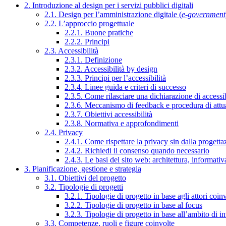
2. Introduzione al design per i servizi pubblici digitali
2.1. Design per l’amministrazione digitale (
e-government
2.2. L’approccio progettuale
2.2.1. Buone pratiche
2.2.2. Principi
2.3. Accessibilità
2.3.1. Definizione
2.3.2. Accessibilità by design
2.3.3. Principi per l’accessibilità
2.3.4. Linee guida e criteri di successo
2.3.5. Come rilasciare una dichiarazione di accessib
2.3.6. Meccanismo di feedback e procedura di attu
2.3.7. Obiettivi accessibilità
2.3.8. Normativa e approfondimenti
2.4. Privacy
2.4.1. Come rispettare la privacy sin dalla progettaz
2.4.2. Richiedi il consenso quando necessario
2.4.3. Le basi del sito web: architettura, informati
3. Pianificazione, gestione e strategia
3.1. Obiettivi del progetto
3.2. Tipologie di progetti
3.2.1. Tipologie di progetto in base agli attori coinv
3.2.2. Tipologie di progetto in base al focus
3.2.3. Tipologie di progetto in base all’ambito di i
3.3. Competenze, ruoli e figure coinvolte