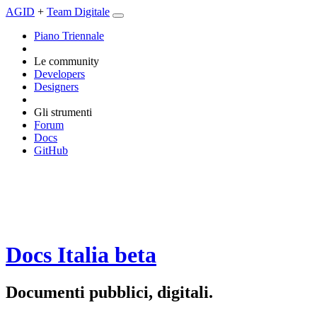
AGID
+
Team Digitale
Piano Triennale
Le community
Developers
Designers
Gli strumenti
Forum
Docs
GitHub
Docs Italia
beta
Documenti pubblici, digitali.