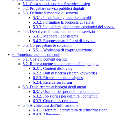
5.1. Cosa sono i servizi e il service design
5.2. Progettare servizi pubblici digitali
5.3. Definire il modello di servizio
5.3.1. Identificare gli attori coinvolti
5.3.2. Formulare la proposta di valore
5.3.3. Inquadrare gli elementi costitutivi del serviz
5.4. Descrivere il funzionamento del servizio
5.4.1. Mappare l’ecosistema
5.4.2. Rappresentare i flussi di servizio
5.5. Co-progettare le soluzioni
5.5.1. Workshop di co-progettazione
6. Progettazione dei contenuti
6.1. Cos’è il content design
6.2. Ricerca utente sui contenuti e il linguaggio
6.2.1. Content discovery
6.2.2. Dati di ricerca (search keywords)
6.2.3. Ricerca tramite analytics
6.2.4. Ricerca sui forum
6.3. Dalla ricerca ai bisogni degli utenti
6.3.1. User stories per definire i contenuti
6.3.2. Job stories per definire i contenuti
6.3.3. Criteri di accettazione
6.4. Architettura dell’informazione
6.4.1. Definire l’architettura dell’informazione
6.4.2. Alberatura