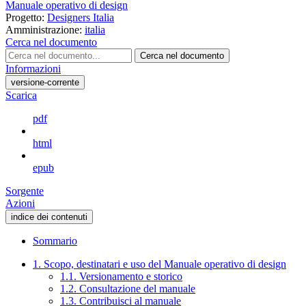
Manuale operativo di design
Progetto:
Designers Italia
Amministrazione:
italia
Cerca nel documento
Cerca nel documento
Informazioni
versione-corrente
Scarica
pdf
html
epub
Sorgente
Azioni
indice dei contenuti
Sommario
1. Scopo, destinatari e uso del Manuale operativo di design
1.1. Versionamento e storico
1.2. Consultazione del manuale
1.3. Contribuisci al manuale