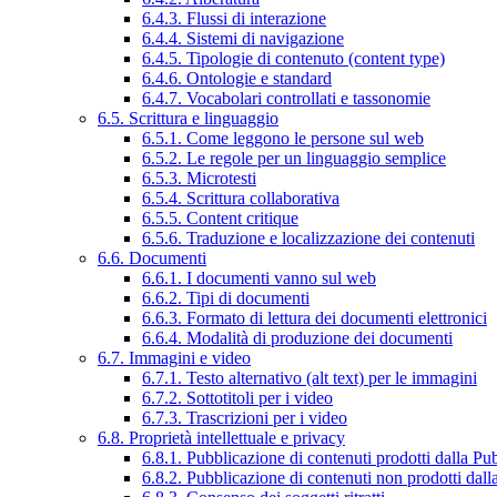
6.4.3. Flussi di interazione
6.4.4. Sistemi di navigazione
6.4.5. Tipologie di contenuto (content type)
6.4.6. Ontologie e standard
6.4.7. Vocabolari controllati e tassonomie
6.5. Scrittura e linguaggio
6.5.1. Come leggono le persone sul web
6.5.2. Le regole per un linguaggio semplice
6.5.3. Microtesti
6.5.4. Scrittura collaborativa
6.5.5. Content critique
6.5.6. Traduzione e localizzazione dei contenuti
6.6. Documenti
6.6.1. I documenti vanno sul web
6.6.2. Tipi di documenti
6.6.3. Formato di lettura dei documenti elettronici
6.6.4. Modalità di produzione dei documenti
6.7. Immagini e video
6.7.1. Testo alternativo (alt text) per le immagini
6.7.2. Sottotitoli per i video
6.7.3. Trascrizioni per i video
6.8. Proprietà intellettuale e privacy
6.8.1. Pubblicazione di contenuti prodotti dalla P
6.8.2. Pubblicazione di contenuti non prodotti dal