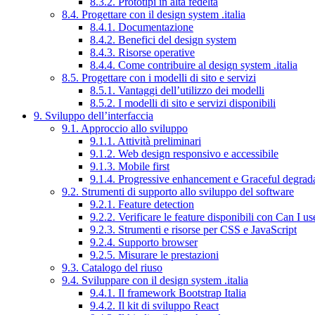
8.3.2. Prototipi in alta fedeltà
8.4. Progettare con il design system .italia
8.4.1. Documentazione
8.4.2. Benefici del design system
8.4.3. Risorse operative
8.4.4. Come contribuire al design system .italia
8.5. Progettare con i modelli di sito e servizi
8.5.1. Vantaggi dell’utilizzo dei modelli
8.5.2. I modelli di sito e servizi disponibili
9. Sviluppo dell’interfaccia
9.1. Approccio allo sviluppo
9.1.1. Attività preliminari
9.1.2. Web design responsivo e accessibile
9.1.3. Mobile first
9.1.4. Progressive enhancement e Graceful degrad
9.2. Strumenti di supporto allo sviluppo del software
9.2.1. Feature detection
9.2.2. Verificare le feature disponibili con Can I us
9.2.3. Strumenti e risorse per CSS e JavaScript
9.2.4. Supporto browser
9.2.5. Misurare le prestazioni
9.3. Catalogo del riuso
9.4. Sviluppare con il design system .italia
9.4.1. Il framework Bootstrap Italia
9.4.2. Il kit di sviluppo React