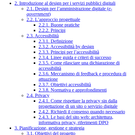
2. Introduzione al design per i servizi pubblici digitali
2.1. Design per l’amministrazione digitale (
e-
government
)
2.2. L’approccio progettuale
2.2.1. Buone pratiche
2.2.2. Principi
2.3. Accessibilità
2.3.1. Definizione
2.3.2. Accessibilità by design
2.3.3. Principi per l’accessibilità
2.3.4. Linee guida e criteri di successo
2.3.5. Come rilasciare una dichiarazione di
accessibilità
2.3.6. Meccanismo di feedback e procedura di
attuazione
2.3.7. Obiettivi accessibilità
2.3.8. Normativa e approfondimenti
2.4. Privacy
2.4.1. Come rispettare la privacy sin dalla
progettazione di un sito o servizio digitale
2.4.2. Richiedi il consenso quando necessario
2.4.3. Le basi del sito web: architettura,
informativa privacy, riferimenti DPO
3. Pianificazione, gestione e strategia
3.1. Obiettivi del progetto