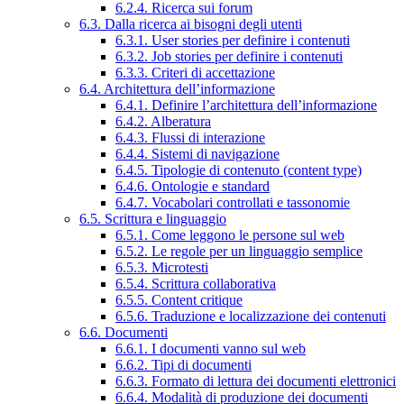
6.2.4. Ricerca sui forum
6.3. Dalla ricerca ai bisogni degli utenti
6.3.1. User stories per definire i contenuti
6.3.2. Job stories per definire i contenuti
6.3.3. Criteri di accettazione
6.4. Architettura dell’informazione
6.4.1. Definire l’architettura dell’informazione
6.4.2. Alberatura
6.4.3. Flussi di interazione
6.4.4. Sistemi di navigazione
6.4.5. Tipologie di contenuto (content type)
6.4.6. Ontologie e standard
6.4.7. Vocabolari controllati e tassonomie
6.5. Scrittura e linguaggio
6.5.1. Come leggono le persone sul web
6.5.2. Le regole per un linguaggio semplice
6.5.3. Microtesti
6.5.4. Scrittura collaborativa
6.5.5. Content critique
6.5.6. Traduzione e localizzazione dei contenuti
6.6. Documenti
6.6.1. I documenti vanno sul web
6.6.2. Tipi di documenti
6.6.3. Formato di lettura dei documenti elettronici
6.6.4. Modalità di produzione dei documenti