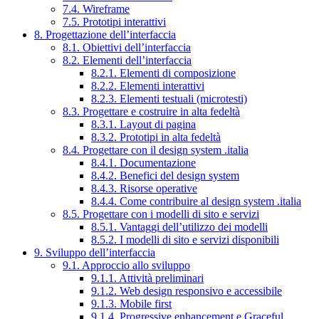
7.4. Wireframe
7.5. Prototipi interattivi
8. Progettazione dell’interfaccia
8.1. Obiettivi dell’interfaccia
8.2. Elementi dell’interfaccia
8.2.1. Elementi di composizione
8.2.2. Elementi interattivi
8.2.3. Elementi testuali (microtesti)
8.3. Progettare e costruire in alta fedeltà
8.3.1. Layout di pagina
8.3.2. Prototipi in alta fedeltà
8.4. Progettare con il design system .italia
8.4.1. Documentazione
8.4.2. Benefici del design system
8.4.3. Risorse operative
8.4.4. Come contribuire al design system .italia
8.5. Progettare con i modelli di sito e servizi
8.5.1. Vantaggi dell’utilizzo dei modelli
8.5.2. I modelli di sito e servizi disponibili
9. Sviluppo dell’interfaccia
9.1. Approccio allo sviluppo
9.1.1. Attività preliminari
9.1.2. Web design responsivo e accessibile
9.1.3. Mobile first
9.1.4. Progressive enhancement e Graceful