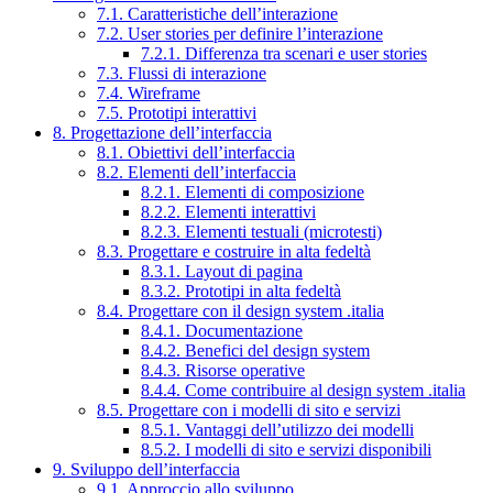
7.1. Caratteristiche dell’interazione
7.2. User stories per definire l’interazione
7.2.1. Differenza tra scenari e user stories
7.3. Flussi di interazione
7.4. Wireframe
7.5. Prototipi interattivi
8. Progettazione dell’interfaccia
8.1. Obiettivi dell’interfaccia
8.2. Elementi dell’interfaccia
8.2.1. Elementi di composizione
8.2.2. Elementi interattivi
8.2.3. Elementi testuali (microtesti)
8.3. Progettare e costruire in alta fedeltà
8.3.1. Layout di pagina
8.3.2. Prototipi in alta fedeltà
8.4. Progettare con il design system .italia
8.4.1. Documentazione
8.4.2. Benefici del design system
8.4.3. Risorse operative
8.4.4. Come contribuire al design system .italia
8.5. Progettare con i modelli di sito e servizi
8.5.1. Vantaggi dell’utilizzo dei modelli
8.5.2. I modelli di sito e servizi disponibili
9. Sviluppo dell’interfaccia
9.1. Approccio allo sviluppo