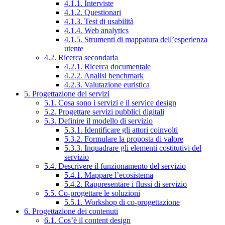
4.1.1. Interviste
4.1.2. Questionari
4.1.3. Test di usabilità
4.1.4. Web analytics
4.1.5. Strumenti di mappatura dell’esperienza
utente
4.2. Ricerca secondaria
4.2.1. Ricerca documentale
4.2.2. Analisi benchmark
4.2.3. Valutazione euristica
5. Progettazione dei servizi
5.1. Cosa sono i servizi e il service design
5.2. Progettare servizi pubblici digitali
5.3. Definire il modello di servizio
5.3.1. Identificare gli attori coinvolti
5.3.2. Formulare la proposta di valore
5.3.3. Inquadrare gli elementi costitutivi del
servizio
5.4. Descrivere il funzionamento del servizio
5.4.1. Mappare l’ecosistema
5.4.2. Rappresentare i flussi di servizio
5.5. Co-progettare le soluzioni
5.5.1. Workshop di co-progettazione
6. Progettazione dei contenuti
6.1. Cos’è il content design