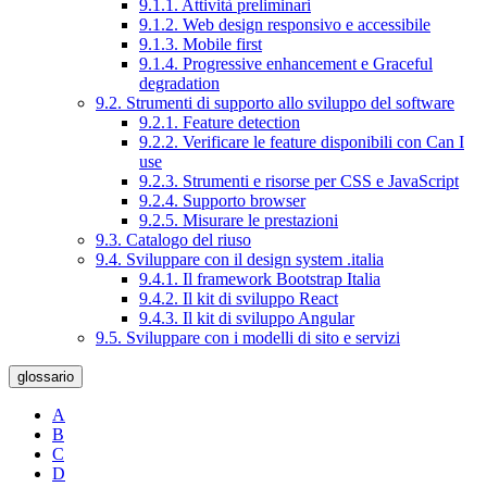
9.1.1. Attività preliminari
9.1.2. Web design responsivo e accessibile
9.1.3. Mobile first
9.1.4. Progressive enhancement e Graceful
degradation
9.2. Strumenti di supporto allo sviluppo del software
9.2.1. Feature detection
9.2.2. Verificare le feature disponibili con Can I
use
9.2.3. Strumenti e risorse per CSS e JavaScript
9.2.4. Supporto browser
9.2.5. Misurare le prestazioni
9.3. Catalogo del riuso
9.4. Sviluppare con il design system .italia
9.4.1. Il framework Bootstrap Italia
9.4.2. Il kit di sviluppo React
9.4.3. Il kit di sviluppo Angular
9.5. Sviluppare con i modelli di sito e servizi
glossario
A
B
C
D