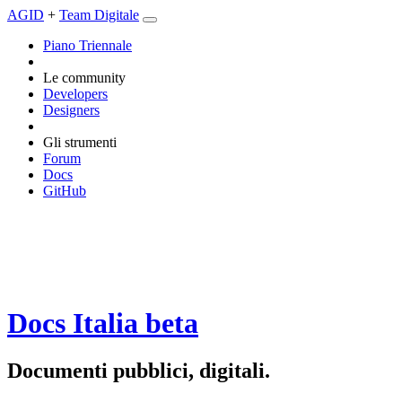
AGID
+
Team Digitale
Piano Triennale
Le community
Developers
Designers
Gli strumenti
Forum
Docs
GitHub
Docs Italia
beta
Documenti pubblici, digitali.