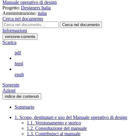
Manuale operativo di design
Progetto:
Designers Italia
Amministrazione:
italia
Cerca nel documento
Cerca nel documento
Informazioni
versione-corrente
Scarica
pdf
html
epub
Sorgente
Azioni
indice dei contenuti
Sommario
1. Scopo, destinatari e uso del Manuale operativo di design
1.1. Versionamento e storico
1.2. Consultazione del manuale
1.3. Contribuisci al manuale