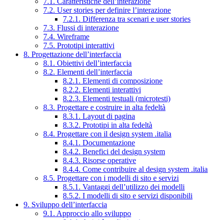
7.1. Caratteristiche dell’interazione
7.2. User stories per definire l’interazione
7.2.1. Differenza tra scenari e user stories
7.3. Flussi di interazione
7.4. Wireframe
7.5. Prototipi interattivi
8. Progettazione dell’interfaccia
8.1. Obiettivi dell’interfaccia
8.2. Elementi dell’interfaccia
8.2.1. Elementi di composizione
8.2.2. Elementi interattivi
8.2.3. Elementi testuali (microtesti)
8.3. Progettare e costruire in alta fedeltà
8.3.1. Layout di pagina
8.3.2. Prototipi in alta fedeltà
8.4. Progettare con il design system .italia
8.4.1. Documentazione
8.4.2. Benefici del design system
8.4.3. Risorse operative
8.4.4. Come contribuire al design system .italia
8.5. Progettare con i modelli di sito e servizi
8.5.1. Vantaggi dell’utilizzo dei modelli
8.5.2. I modelli di sito e servizi disponibili
9. Sviluppo dell’interfaccia
9.1. Approccio allo sviluppo