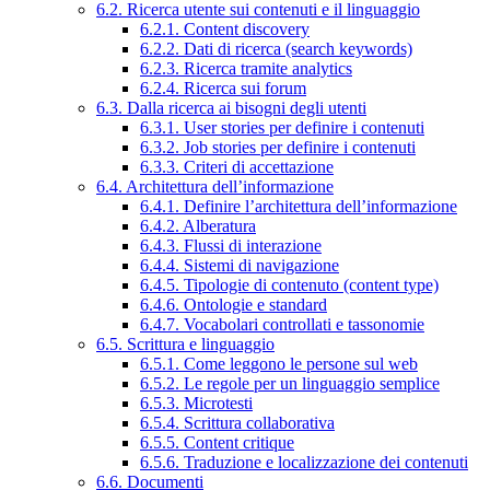
6.2. Ricerca utente sui contenuti e il linguaggio
6.2.1. Content discovery
6.2.2. Dati di ricerca (search keywords)
6.2.3. Ricerca tramite analytics
6.2.4. Ricerca sui forum
6.3. Dalla ricerca ai bisogni degli utenti
6.3.1. User stories per definire i contenuti
6.3.2. Job stories per definire i contenuti
6.3.3. Criteri di accettazione
6.4. Architettura dell’informazione
6.4.1. Definire l’architettura dell’informazione
6.4.2. Alberatura
6.4.3. Flussi di interazione
6.4.4. Sistemi di navigazione
6.4.5. Tipologie di contenuto (content type)
6.4.6. Ontologie e standard
6.4.7. Vocabolari controllati e tassonomie
6.5. Scrittura e linguaggio
6.5.1. Come leggono le persone sul web
6.5.2. Le regole per un linguaggio semplice
6.5.3. Microtesti
6.5.4. Scrittura collaborativa
6.5.5. Content critique
6.5.6. Traduzione e localizzazione dei contenuti
6.6. Documenti