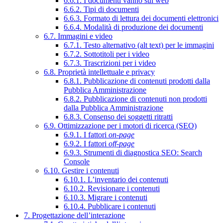
6.6.1. I documenti vanno sul web
6.6.2. Tipi di documenti
6.6.3. Formato di lettura dei documenti elettronici
6.6.4. Modalità di produzione dei documenti
6.7. Immagini e video
6.7.1. Testo alternativo (alt text) per le immagini
6.7.2. Sottotitoli per i video
6.7.3. Trascrizioni per i video
6.8. Proprietà intellettuale e privacy
6.8.1. Pubblicazione di contenuti prodotti dalla
Pubblica Amministrazione
6.8.2. Pubblicazione di contenuti non prodotti
dalla Pubblica Amministrazione
6.8.3. Consenso dei soggetti ritratti
6.9. Ottimizzazione per i motori di ricerca (SEO)
6.9.1. I fattori
on-page
6.9.2. I fattori
off-page
6.9.3. Strumenti di diagnostica SEO: Search
Console
6.10. Gestire i contenuti
6.10.1. L’inventario dei contenuti
6.10.2. Revisionare i contenuti
6.10.3. Migrare i contenuti
6.10.4. Pubblicare i contenuti
7. Progettazione dell’interazione