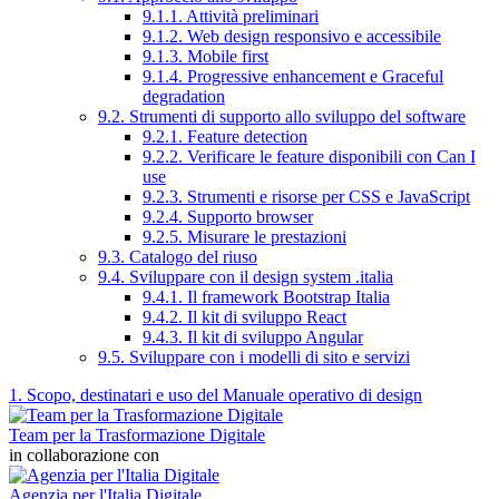
9.1.1. Attività preliminari
9.1.2. Web design responsivo e accessibile
9.1.3. Mobile first
9.1.4. Progressive enhancement e Graceful
degradation
9.2. Strumenti di supporto allo sviluppo del software
9.2.1. Feature detection
9.2.2. Verificare le feature disponibili con Can I
use
9.2.3. Strumenti e risorse per CSS e JavaScript
9.2.4. Supporto browser
9.2.5. Misurare le prestazioni
9.3. Catalogo del riuso
9.4. Sviluppare con il design system .italia
9.4.1. Il framework Bootstrap Italia
9.4.2. Il kit di sviluppo React
9.4.3. Il kit di sviluppo Angular
9.5. Sviluppare con i modelli di sito e servizi
1. Scopo, destinatari e uso del Manuale operativo di design
Team per la Trasformazione Digitale
in collaborazione con
Agenzia per l'Italia Digitale