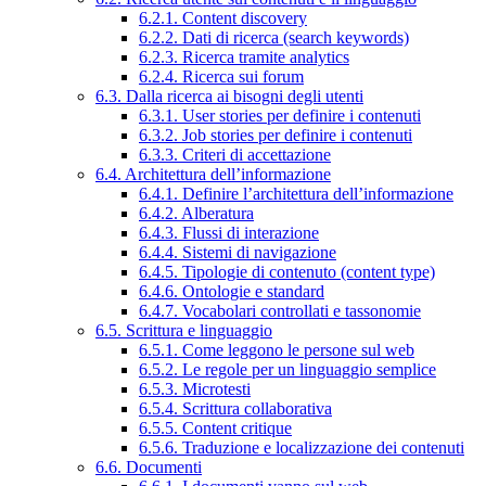
6.2.1. Content discovery
6.2.2. Dati di ricerca (search keywords)
6.2.3. Ricerca tramite analytics
6.2.4. Ricerca sui forum
6.3. Dalla ricerca ai bisogni degli utenti
6.3.1. User stories per definire i contenuti
6.3.2. Job stories per definire i contenuti
6.3.3. Criteri di accettazione
6.4. Architettura dell’informazione
6.4.1. Definire l’architettura dell’informazione
6.4.2. Alberatura
6.4.3. Flussi di interazione
6.4.4. Sistemi di navigazione
6.4.5. Tipologie di contenuto (content type)
6.4.6. Ontologie e standard
6.4.7. Vocabolari controllati e tassonomie
6.5. Scrittura e linguaggio
6.5.1. Come leggono le persone sul web
6.5.2. Le regole per un linguaggio semplice
6.5.3. Microtesti
6.5.4. Scrittura collaborativa
6.5.5. Content critique
6.5.6. Traduzione e localizzazione dei contenuti
6.6. Documenti