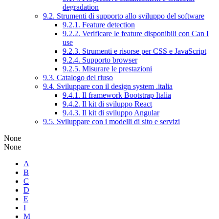
degradation
9.2. Strumenti di supporto allo sviluppo del software
9.2.1. Feature detection
9.2.2. Verificare le feature disponibili con Can I
use
9.2.3. Strumenti e risorse per CSS e JavaScript
9.2.4. Supporto browser
9.2.5. Misurare le prestazioni
9.3. Catalogo del riuso
9.4. Sviluppare con il design system .italia
9.4.1. Il framework Bootstrap Italia
9.4.2. Il kit di sviluppo React
9.4.3. Il kit di sviluppo Angular
9.5. Sviluppare con i modelli di sito e servizi
None
None
A
B
C
D
E
I
M