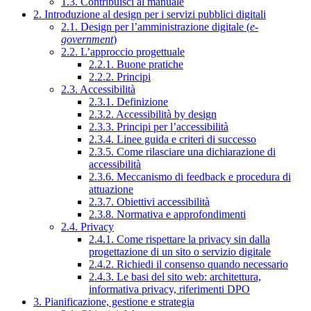
1.3. Contribuisci al manuale
2. Introduzione al design per i servizi pubblici digitali
2.1. Design per l’amministrazione digitale (
e-
government
)
2.2. L’approccio progettuale
2.2.1. Buone pratiche
2.2.2. Principi
2.3. Accessibilità
2.3.1. Definizione
2.3.2. Accessibilità by design
2.3.3. Principi per l’accessibilità
2.3.4. Linee guida e criteri di successo
2.3.5. Come rilasciare una dichiarazione di
accessibilità
2.3.6. Meccanismo di feedback e procedura di
attuazione
2.3.7. Obiettivi accessibilità
2.3.8. Normativa e approfondimenti
2.4. Privacy
2.4.1. Come rispettare la privacy sin dalla
progettazione di un sito o servizio digitale
2.4.2. Richiedi il consenso quando necessario
2.4.3. Le basi del sito web: architettura,
informativa privacy, riferimenti DPO
3. Pianificazione, gestione e strategia