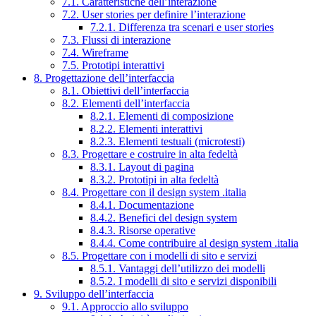
7.1. Caratteristiche dell’interazione
7.2. User stories per definire l’interazione
7.2.1. Differenza tra scenari e user stories
7.3. Flussi di interazione
7.4. Wireframe
7.5. Prototipi interattivi
8. Progettazione dell’interfaccia
8.1. Obiettivi dell’interfaccia
8.2. Elementi dell’interfaccia
8.2.1. Elementi di composizione
8.2.2. Elementi interattivi
8.2.3. Elementi testuali (microtesti)
8.3. Progettare e costruire in alta fedeltà
8.3.1. Layout di pagina
8.3.2. Prototipi in alta fedeltà
8.4. Progettare con il design system .italia
8.4.1. Documentazione
8.4.2. Benefici del design system
8.4.3. Risorse operative
8.4.4. Come contribuire al design system .italia
8.5. Progettare con i modelli di sito e servizi
8.5.1. Vantaggi dell’utilizzo dei modelli
8.5.2. I modelli di sito e servizi disponibili
9. Sviluppo dell’interfaccia
9.1. Approccio allo sviluppo