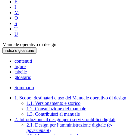
E
I
M
O
S
T
U
Manuale operativo di design
indici e glossario
contenuti
figure
tabelle
glossario
Sommario
1. Scopo, destinatari e uso del Manuale operativo di design
1.1. Versionamento e storico
1.2. Consultazione del manuale
1.3. Contribuisci al manuale
2. Introduzione al design per i servizi pubblici digitali
2.1. Design per l’amministrazione digitale (
e-
government
)