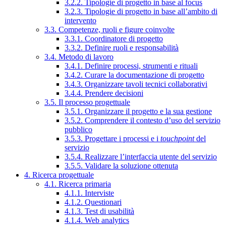
3.2.2. Tipologie di progetto in base al focus
3.2.3. Tipologie di progetto in base all’ambito di
intervento
3.3. Competenze, ruoli e figure coinvolte
3.3.1. Coordinatore di progetto
3.3.2. Definire ruoli e responsabilità
3.4. Metodo di lavoro
3.4.1. Definire processi, strumenti e rituali
3.4.2. Curare la documentazione di progetto
3.4.3. Organizzare tavoli tecnici collaborativi
3.4.4. Prendere decisioni
3.5. Il processo progettuale
3.5.1. Organizzare il progetto e la sua gestione
3.5.2. Comprendere il contesto d’uso del servizio
pubblico
3.5.3. Progettare i processi e i
touchpoint
del
servizio
3.5.4. Realizzare l’interfaccia utente del servizio
3.5.5. Validare la soluzione ottenuta
4. Ricerca progettuale
4.1. Ricerca primaria
4.1.1. Interviste
4.1.2. Questionari
4.1.3. Test di usabilità
4.1.4. Web analytics