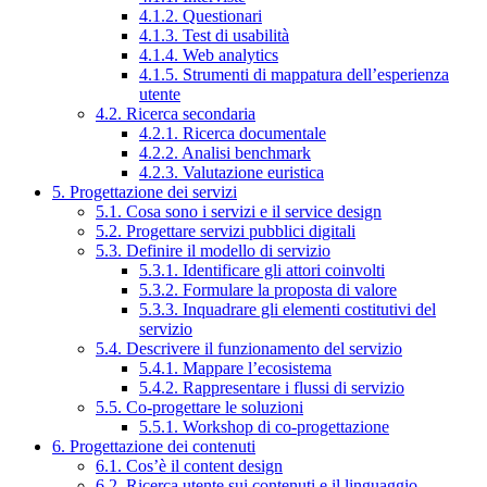
4.1.2. Questionari
4.1.3. Test di usabilità
4.1.4. Web analytics
4.1.5. Strumenti di mappatura dell’esperienza
utente
4.2. Ricerca secondaria
4.2.1. Ricerca documentale
4.2.2. Analisi benchmark
4.2.3. Valutazione euristica
5. Progettazione dei servizi
5.1. Cosa sono i servizi e il service design
5.2. Progettare servizi pubblici digitali
5.3. Definire il modello di servizio
5.3.1. Identificare gli attori coinvolti
5.3.2. Formulare la proposta di valore
5.3.3. Inquadrare gli elementi costitutivi del
servizio
5.4. Descrivere il funzionamento del servizio
5.4.1. Mappare l’ecosistema
5.4.2. Rappresentare i flussi di servizio
5.5. Co-progettare le soluzioni
5.5.1. Workshop di co-progettazione
6. Progettazione dei contenuti
6.1. Cos’è il content design
6.2. Ricerca utente sui contenuti e il linguaggio