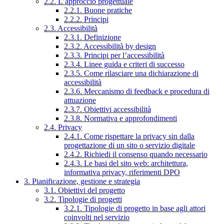
2.2. L’approccio progettuale
2.2.1. Buone pratiche
2.2.2. Principi
2.3. Accessibilità
2.3.1. Definizione
2.3.2. Accessibilità by design
2.3.3. Principi per l’accessibilità
2.3.4. Linee guida e criteri di successo
2.3.5. Come rilasciare una dichiarazione di
accessibilità
2.3.6. Meccanismo di feedback e procedura di
attuazione
2.3.7. Obiettivi accessibilità
2.3.8. Normativa e approfondimenti
2.4. Privacy
2.4.1. Come rispettare la privacy sin dalla
progettazione di un sito o servizio digitale
2.4.2. Richiedi il consenso quando necessario
2.4.3. Le basi del sito web: architettura,
informativa privacy, riferimenti DPO
3. Pianificazione, gestione e strategia
3.1. Obiettivi del progetto
3.2. Tipologie di progetti
3.2.1. Tipologie di progetto in base agli attori
coinvolti nel servizio