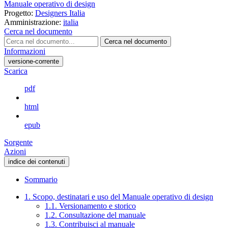
Manuale operativo di design
Progetto:
Designers Italia
Amministrazione:
italia
Cerca nel documento
Cerca nel documento
Informazioni
versione-corrente
Scarica
pdf
html
epub
Sorgente
Azioni
indice dei contenuti
Sommario
1. Scopo, destinatari e uso del Manuale operativo di design
1.1. Versionamento e storico
1.2. Consultazione del manuale
1.3. Contribuisci al manuale