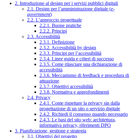
2. Introduzione al design per i servizi pubblici digitali
2.1. Design per l’amministrazione digitale (
e-
government
)
2.2. L’approccio progettuale
2.2.1. Buone pratiche
2.2.2. Principi
2.3. Accessibilità
2.3.1. Definizione
2.3.2. Accessibilità by design
2.3.3. Principi per l’accessibilità
2.3.4. Linee guida e criteri di successo
2.3.5. Come rilasciare una dichiarazione di
accessibilità
2.3.6. Meccanismo di feedback e procedura di
attuazione
2.3.7. Obiettivi accessibilità
2.3.8. Normativa e approfondimenti
2.4. Privacy
2.4.1. Come rispettare la privacy sin dalla
progettazione di un sito o servizio digitale
2.4.2. Richiedi il consenso quando necessario
2.4.3. Le basi del sito web: architettura,
informativa privacy, riferimenti DPO
3. Pianificazione, gestione e strategia
3.1. Obiettivi del progetto