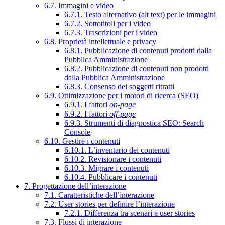
6.7. Immagini e video
6.7.1. Testo alternativo (alt text) per le immagini
6.7.2. Sottotitoli per i video
6.7.3. Trascrizioni per i video
6.8. Proprietà intellettuale e privacy
6.8.1. Pubblicazione di contenuti prodotti dalla
Pubblica Amministrazione
6.8.2. Pubblicazione di contenuti non prodotti
dalla Pubblica Amministrazione
6.8.3. Consenso dei soggetti ritratti
6.9. Ottimizzazione per i motori di ricerca (SEO)
6.9.1. I fattori
on-page
6.9.2. I fattori
off-page
6.9.3. Strumenti di diagnostica SEO: Search
Console
6.10. Gestire i contenuti
6.10.1. L’inventario dei contenuti
6.10.2. Revisionare i contenuti
6.10.3. Migrare i contenuti
6.10.4. Pubblicare i contenuti
7. Progettazione dell’interazione
7.1. Caratteristiche dell’interazione
7.2. User stories per definire l’interazione
7.2.1. Differenza tra scenari e user stories
7.3. Flussi di interazione