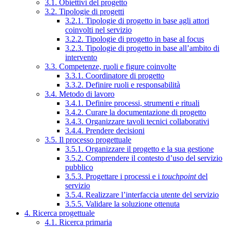
3.1. Obiettivi del progetto
3.2. Tipologie di progetti
3.2.1. Tipologie di progetto in base agli attori
coinvolti nel servizio
3.2.2. Tipologie di progetto in base al focus
3.2.3. Tipologie di progetto in base all’ambito di
intervento
3.3. Competenze, ruoli e figure coinvolte
3.3.1. Coordinatore di progetto
3.3.2. Definire ruoli e responsabilità
3.4. Metodo di lavoro
3.4.1. Definire processi, strumenti e rituali
3.4.2. Curare la documentazione di progetto
3.4.3. Organizzare tavoli tecnici collaborativi
3.4.4. Prendere decisioni
3.5. Il processo progettuale
3.5.1. Organizzare il progetto e la sua gestione
3.5.2. Comprendere il contesto d’uso del servizio
pubblico
3.5.3. Progettare i processi e i
touchpoint
del
servizio
3.5.4. Realizzare l’interfaccia utente del servizio
3.5.5. Validare la soluzione ottenuta
4. Ricerca progettuale
4.1. Ricerca primaria