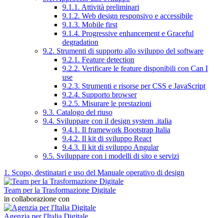
9.1.1. Attività preliminari
9.1.2. Web design responsivo e accessibile
9.1.3. Mobile first
9.1.4. Progressive enhancement e Graceful
degradation
9.2. Strumenti di supporto allo sviluppo del software
9.2.1. Feature detection
9.2.2. Verificare le feature disponibili con Can I
use
9.2.3. Strumenti e risorse per CSS e JavaScript
9.2.4. Supporto browser
9.2.5. Misurare le prestazioni
9.3. Catalogo del riuso
9.4. Sviluppare con il design system .italia
9.4.1. Il framework Bootstrap Italia
9.4.2. Il kit di sviluppo React
9.4.3. Il kit di sviluppo Angular
9.5. Sviluppare con i modelli di sito e servizi
1. Scopo, destinatari e uso del Manuale operativo di design
Team per la Trasformazione Digitale
in collaborazione con
Agenzia per l'Italia Digitale