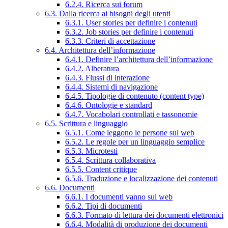
6.2.4. Ricerca sui forum
6.3. Dalla ricerca ai bisogni degli utenti
6.3.1. User stories per definire i contenuti
6.3.2. Job stories per definire i contenuti
6.3.3. Criteri di accettazione
6.4. Architettura dell’informazione
6.4.1. Definire l’architettura dell’informazione
6.4.2. Alberatura
6.4.3. Flussi di interazione
6.4.4. Sistemi di navigazione
6.4.5. Tipologie di contenuto (content type)
6.4.6. Ontologie e standard
6.4.7. Vocabolari controllati e tassonomie
6.5. Scrittura e linguaggio
6.5.1. Come leggono le persone sul web
6.5.2. Le regole per un linguaggio semplice
6.5.3. Microtesti
6.5.4. Scrittura collaborativa
6.5.5. Content critique
6.5.6. Traduzione e localizzazione dei contenuti
6.6. Documenti
6.6.1. I documenti vanno sul web
6.6.2. Tipi di documenti
6.6.3. Formato di lettura dei documenti elettronici
6.6.4. Modalità di produzione dei documenti