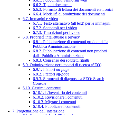
6.6.1. I documenti vanno sul web
6.6.2. Tipi di documenti
6.6.3. Formato di lettura dei documenti elettronici
6.6.4. Modalità di produzione dei documenti
6.7. Immagini e video
6.7.1. Testo alternativo (alt text) per le immagini
6.7.2. Sottotitoli per i video
6.7.3. Trascrizioni per i video
6.8. Proprietà intellettuale e privacy
6.8.1. Pubblicazione di contenuti prodotti dalla
Pubblica Amministrazione
6.8.2. Pubblicazione di contenuti non prodotti
dalla Pubblica Amministrazione
6.8.3. Consenso dei soggetti ritratti
6.9. Ottimizzazione per i motori di ricerca (SEO)
6.9.1. I fattori
on-page
6.9.2. I fattori
off-page
6.9.3. Strumenti di diagnostica SEO: Search
Console
6.10. Gestire i contenuti
6.10.1. L’inventario dei contenuti
6.10.2. Revisionare i contenuti
6.10.3. Migrare i contenuti
6.10.4. Pubblicare i contenuti
7. Progettazione dell’interazione