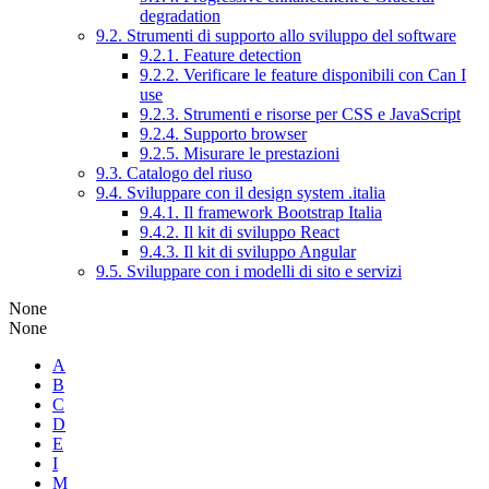
degradation
9.2. Strumenti di supporto allo sviluppo del software
9.2.1. Feature detection
9.2.2. Verificare le feature disponibili con Can I
use
9.2.3. Strumenti e risorse per CSS e JavaScript
9.2.4. Supporto browser
9.2.5. Misurare le prestazioni
9.3. Catalogo del riuso
9.4. Sviluppare con il design system .italia
9.4.1. Il framework Bootstrap Italia
9.4.2. Il kit di sviluppo React
9.4.3. Il kit di sviluppo Angular
9.5. Sviluppare con i modelli di sito e servizi
None
None
A
B
C
D
E
I
M