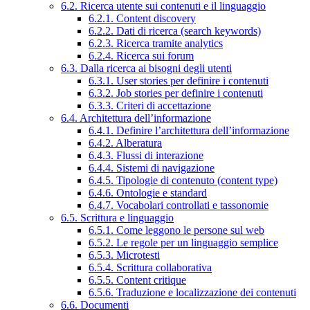
6.2. Ricerca utente sui contenuti e il linguaggio
6.2.1. Content discovery
6.2.2. Dati di ricerca (search keywords)
6.2.3. Ricerca tramite analytics
6.2.4. Ricerca sui forum
6.3. Dalla ricerca ai bisogni degli utenti
6.3.1. User stories per definire i contenuti
6.3.2. Job stories per definire i contenuti
6.3.3. Criteri di accettazione
6.4. Architettura dell’informazione
6.4.1. Definire l’architettura dell’informazione
6.4.2. Alberatura
6.4.3. Flussi di interazione
6.4.4. Sistemi di navigazione
6.4.5. Tipologie di contenuto (content type)
6.4.6. Ontologie e standard
6.4.7. Vocabolari controllati e tassonomie
6.5. Scrittura e linguaggio
6.5.1. Come leggono le persone sul web
6.5.2. Le regole per un linguaggio semplice
6.5.3. Microtesti
6.5.4. Scrittura collaborativa
6.5.5. Content critique
6.5.6. Traduzione e localizzazione dei contenuti
6.6. Documenti