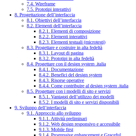
7.4. Wireframe
7.5. Prototipi interattivi
8. Progettazione dell’interfaccia
8.1. Obiettivi dell’interfaccia
8.2. Elementi dell’interfaccia
8.2.1. Elementi di composizione
8.2.2. Elementi interattivi
8.2.3. Elementi testuali (microtesti)
8.3. Progettare e costruire in alta fedeltà
8.3.1. Layout di pagina
8.3.2. Prototipi in alta fedeltà
8.4. Progettare con il design system .italia
8.4.1. Documentazione
8.4.2. Benefici del design system
8.4.3. Risorse operative
8.4.4. Come contribuire al design system .italia
8.5. Progettare con i modelli di sito e servizi
8.5.1. Vantaggi dell’utilizzo dei modelli
8.5.2. I modelli di sito e servizi disponibili
9. Sviluppo dell’interfaccia
9.1. Approccio allo sviluppo
9.1.1. Attività preliminari
9.1.2. Web design responsivo e accessibile
9.1.3. Mobile first
9.1.4. Progressive enhancement e Graceful