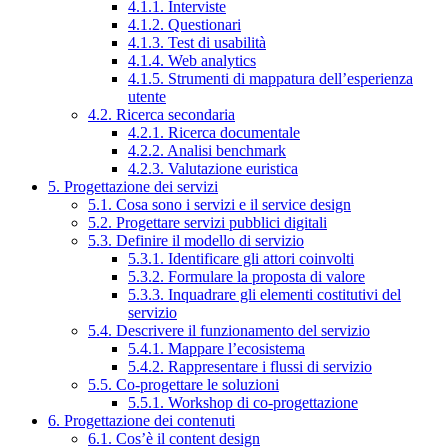
4.1.1. Interviste
4.1.2. Questionari
4.1.3. Test di usabilità
4.1.4. Web analytics
4.1.5. Strumenti di mappatura dell’esperienza
utente
4.2. Ricerca secondaria
4.2.1. Ricerca documentale
4.2.2. Analisi benchmark
4.2.3. Valutazione euristica
5. Progettazione dei servizi
5.1. Cosa sono i servizi e il service design
5.2. Progettare servizi pubblici digitali
5.3. Definire il modello di servizio
5.3.1. Identificare gli attori coinvolti
5.3.2. Formulare la proposta di valore
5.3.3. Inquadrare gli elementi costitutivi del
servizio
5.4. Descrivere il funzionamento del servizio
5.4.1. Mappare l’ecosistema
5.4.2. Rappresentare i flussi di servizio
5.5. Co-progettare le soluzioni
5.5.1. Workshop di co-progettazione
6. Progettazione dei contenuti
6.1. Cos’è il content design