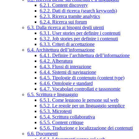
6.2.1. Content discovery
6.2.2. Dati di ricerca (search keywords)
6.2.3. Ricerca tramite analytics
6.2.4. Ricerca sui forum
6.3. Dalla ricerca ai bisogni degli utenti
6.3.1. User stories per definire i contenuti
6.3.2. Job stories per definire i contenuti
6.3.3. Criteri di accettazione
6.4. Architettura dell’informazione
6.4.1. Definire l’architettura dell’informazione
6.4.2. Alberatura
6.4.3. Flussi di interazione
6.4.4. Sistemi di navigazione
6.4.5. Tipologie di contenuto (content type)
6.4.6. Ontologie e standard
6.4.7. Vocabolari controllati e tassonomie
6.5. Scrittura e linguaggio
6.5.1. Come leggono le persone sul web
6.5.2. Le regole per un linguaggio semplice
6.5.3. Microtesti
6.5.4. Scrittura collaborativa
6.5.5. Content critique
6.5.6. Traduzione e localizzazione dei contenuti
6.6. Documenti