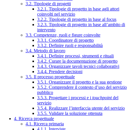
3.2. Tipologie di progetti
3.2.1. Tipologie di progetto in base agli attori
coinvolti nel servizio
3.2.2. Tipologie di progetto in base al focus
3.2.3. Tipologie di progetto in base all’ambito di
intervento
3.3. Competenze, ruoli e figure coinvolte
3.3.1. Coordinatore di progetto
3.3.2. Definire ruoli e responsabilità
3.4. Metodo di lavoro
3.4.1. Definire processi, strumenti e rituali
3.4.2. Curare la documentazione di progetto
3.4.3. Organizzare tavoli tecnici collaborativi
3.4.4. Prendere decisioni
3.5. Il processo progettuale
3.5.1. Organizzare il progetto e la sua gestione
3.5.2. Comprendere il contesto d’uso del servizio
pubblico
3.5.3. Progettare i processi e i
touchpoint
del
servizio
3.5.4. Realizzare l’interfaccia utente del servizio
3.5.5. Validare la soluzione ottenuta
4. Ricerca progettuale
4.1. Ricerca primaria
4.1.1. Interviste