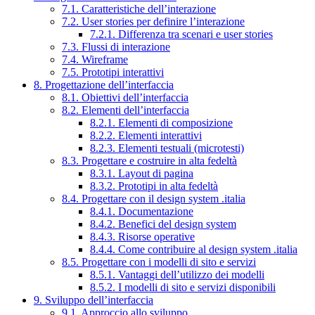
7.1. Caratteristiche dell’interazione
7.2. User stories per definire l’interazione
7.2.1. Differenza tra scenari e user stories
7.3. Flussi di interazione
7.4. Wireframe
7.5. Prototipi interattivi
8. Progettazione dell’interfaccia
8.1. Obiettivi dell’interfaccia
8.2. Elementi dell’interfaccia
8.2.1. Elementi di composizione
8.2.2. Elementi interattivi
8.2.3. Elementi testuali (microtesti)
8.3. Progettare e costruire in alta fedeltà
8.3.1. Layout di pagina
8.3.2. Prototipi in alta fedeltà
8.4. Progettare con il design system .italia
8.4.1. Documentazione
8.4.2. Benefici del design system
8.4.3. Risorse operative
8.4.4. Come contribuire al design system .italia
8.5. Progettare con i modelli di sito e servizi
8.5.1. Vantaggi dell’utilizzo dei modelli
8.5.2. I modelli di sito e servizi disponibili
9. Sviluppo dell’interfaccia
9.1. Approccio allo sviluppo