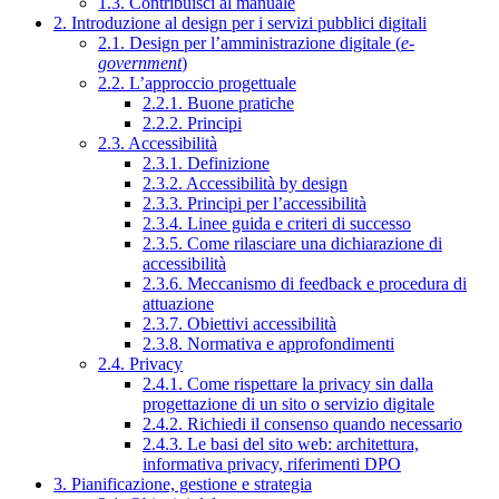
1.3. Contribuisci al manuale
2. Introduzione al design per i servizi pubblici digitali
2.1. Design per l’amministrazione digitale (
e-
government
)
2.2. L’approccio progettuale
2.2.1. Buone pratiche
2.2.2. Principi
2.3. Accessibilità
2.3.1. Definizione
2.3.2. Accessibilità by design
2.3.3. Principi per l’accessibilità
2.3.4. Linee guida e criteri di successo
2.3.5. Come rilasciare una dichiarazione di
accessibilità
2.3.6. Meccanismo di feedback e procedura di
attuazione
2.3.7. Obiettivi accessibilità
2.3.8. Normativa e approfondimenti
2.4. Privacy
2.4.1. Come rispettare la privacy sin dalla
progettazione di un sito o servizio digitale
2.4.2. Richiedi il consenso quando necessario
2.4.3. Le basi del sito web: architettura,
informativa privacy, riferimenti DPO
3. Pianificazione, gestione e strategia