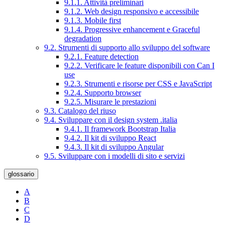
9.1.1. Attività preliminari
9.1.2. Web design responsivo e accessibile
9.1.3. Mobile first
9.1.4. Progressive enhancement e Graceful
degradation
9.2. Strumenti di supporto allo sviluppo del software
9.2.1. Feature detection
9.2.2. Verificare le feature disponibili con Can I
use
9.2.3. Strumenti e risorse per CSS e JavaScript
9.2.4. Supporto browser
9.2.5. Misurare le prestazioni
9.3. Catalogo del riuso
9.4. Sviluppare con il design system .italia
9.4.1. Il framework Bootstrap Italia
9.4.2. Il kit di sviluppo React
9.4.3. Il kit di sviluppo Angular
9.5. Sviluppare con i modelli di sito e servizi
glossario
A
B
C
D