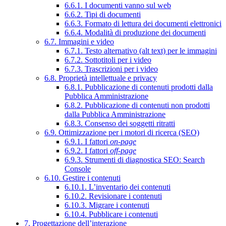
6.6.1. I documenti vanno sul web
6.6.2. Tipi di documenti
6.6.3. Formato di lettura dei documenti elettronici
6.6.4. Modalità di produzione dei documenti
6.7. Immagini e video
6.7.1. Testo alternativo (alt text) per le immagini
6.7.2. Sottotitoli per i video
6.7.3. Trascrizioni per i video
6.8. Proprietà intellettuale e privacy
6.8.1. Pubblicazione di contenuti prodotti dalla
Pubblica Amministrazione
6.8.2. Pubblicazione di contenuti non prodotti
dalla Pubblica Amministrazione
6.8.3. Consenso dei soggetti ritratti
6.9. Ottimizzazione per i motori di ricerca (SEO)
6.9.1. I fattori
on-page
6.9.2. I fattori
off-page
6.9.3. Strumenti di diagnostica SEO: Search
Console
6.10. Gestire i contenuti
6.10.1. L’inventario dei contenuti
6.10.2. Revisionare i contenuti
6.10.3. Migrare i contenuti
6.10.4. Pubblicare i contenuti
7. Progettazione dell’interazione