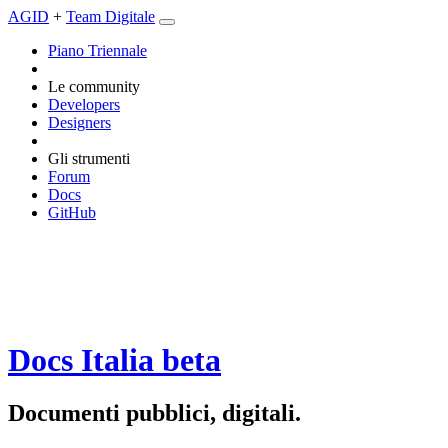
AGID
+
Team Digitale
Piano Triennale
Le community
Developers
Designers
Gli strumenti
Forum
Docs
GitHub
Docs Italia
beta
Documenti pubblici, digitali.