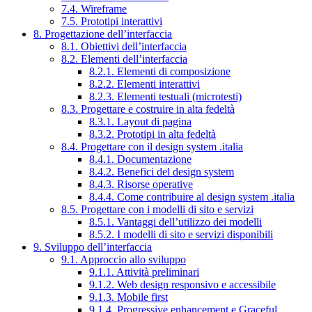
7.4. Wireframe
7.5. Prototipi interattivi
8. Progettazione dell’interfaccia
8.1. Obiettivi dell’interfaccia
8.2. Elementi dell’interfaccia
8.2.1. Elementi di composizione
8.2.2. Elementi interattivi
8.2.3. Elementi testuali (microtesti)
8.3. Progettare e costruire in alta fedeltà
8.3.1. Layout di pagina
8.3.2. Prototipi in alta fedeltà
8.4. Progettare con il design system .italia
8.4.1. Documentazione
8.4.2. Benefici del design system
8.4.3. Risorse operative
8.4.4. Come contribuire al design system .italia
8.5. Progettare con i modelli di sito e servizi
8.5.1. Vantaggi dell’utilizzo dei modelli
8.5.2. I modelli di sito e servizi disponibili
9. Sviluppo dell’interfaccia
9.1. Approccio allo sviluppo
9.1.1. Attività preliminari
9.1.2. Web design responsivo e accessibile
9.1.3. Mobile first
9.1.4. Progressive enhancement e Graceful