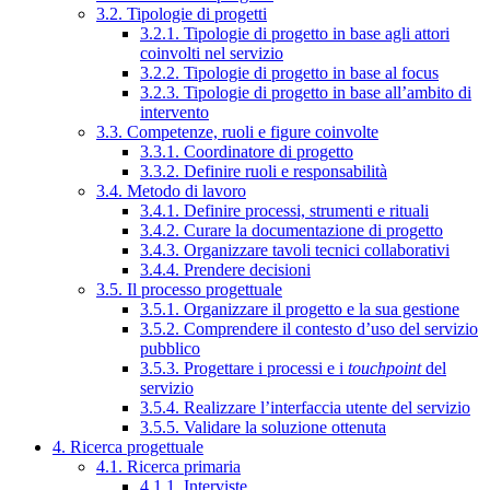
3.2. Tipologie di progetti
3.2.1. Tipologie di progetto in base agli attori
coinvolti nel servizio
3.2.2. Tipologie di progetto in base al focus
3.2.3. Tipologie di progetto in base all’ambito di
intervento
3.3. Competenze, ruoli e figure coinvolte
3.3.1. Coordinatore di progetto
3.3.2. Definire ruoli e responsabilità
3.4. Metodo di lavoro
3.4.1. Definire processi, strumenti e rituali
3.4.2. Curare la documentazione di progetto
3.4.3. Organizzare tavoli tecnici collaborativi
3.4.4. Prendere decisioni
3.5. Il processo progettuale
3.5.1. Organizzare il progetto e la sua gestione
3.5.2. Comprendere il contesto d’uso del servizio
pubblico
3.5.3. Progettare i processi e i
touchpoint
del
servizio
3.5.4. Realizzare l’interfaccia utente del servizio
3.5.5. Validare la soluzione ottenuta
4. Ricerca progettuale
4.1. Ricerca primaria
4.1.1. Interviste