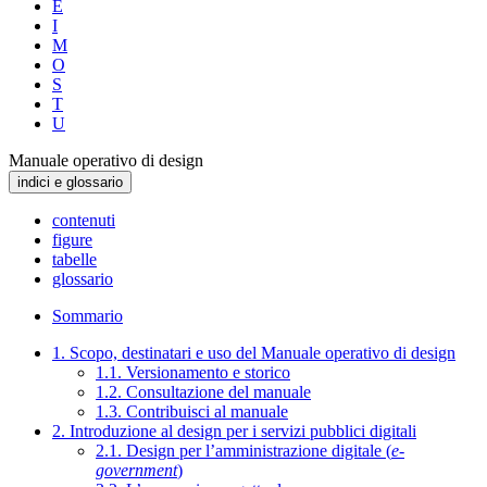
E
I
M
O
S
T
U
Manuale operativo di design
indici e glossario
contenuti
figure
tabelle
glossario
Sommario
1. Scopo, destinatari e uso del Manuale operativo di design
1.1. Versionamento e storico
1.2. Consultazione del manuale
1.3. Contribuisci al manuale
2. Introduzione al design per i servizi pubblici digitali
2.1. Design per l’amministrazione digitale (
e-
government
)