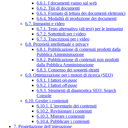
6.6.1. I documenti vanno sul web
6.6.2. Tipi di documenti
6.6.3. Formato di lettura dei documenti elettronici
6.6.4. Modalità di produzione dei documenti
6.7. Immagini e video
6.7.1. Testo alternativo (alt text) per le immagini
6.7.2. Sottotitoli per i video
6.7.3. Trascrizioni per i video
6.8. Proprietà intellettuale e privacy
6.8.1. Pubblicazione di contenuti prodotti dalla
Pubblica Amministrazione
6.8.2. Pubblicazione di contenuti non prodotti
dalla Pubblica Amministrazione
6.8.3. Consenso dei soggetti ritratti
6.9. Ottimizzazione per i motori di ricerca (SEO)
6.9.1. I fattori
on-page
6.9.2. I fattori
off-page
6.9.3. Strumenti di diagnostica SEO: Search
Console
6.10. Gestire i contenuti
6.10.1. L’inventario dei contenuti
6.10.2. Revisionare i contenuti
6.10.3. Migrare i contenuti
6.10.4. Pubblicare i contenuti
7. Progettazione dell’interazione