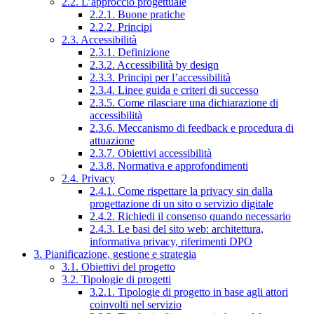
2.2. L’approccio progettuale
2.2.1. Buone pratiche
2.2.2. Principi
2.3. Accessibilità
2.3.1. Definizione
2.3.2. Accessibilità by design
2.3.3. Principi per l’accessibilità
2.3.4. Linee guida e criteri di successo
2.3.5. Come rilasciare una dichiarazione di
accessibilità
2.3.6. Meccanismo di feedback e procedura di
attuazione
2.3.7. Obiettivi accessibilità
2.3.8. Normativa e approfondimenti
2.4. Privacy
2.4.1. Come rispettare la privacy sin dalla
progettazione di un sito o servizio digitale
2.4.2. Richiedi il consenso quando necessario
2.4.3. Le basi del sito web: architettura,
informativa privacy, riferimenti DPO
3. Pianificazione, gestione e strategia
3.1. Obiettivi del progetto
3.2. Tipologie di progetti
3.2.1. Tipologie di progetto in base agli attori
coinvolti nel servizio