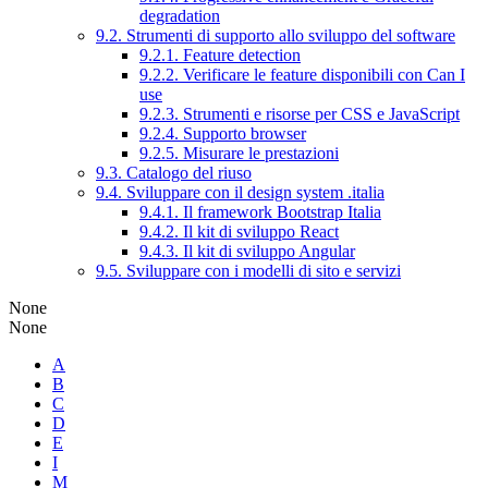
degradation
9.2. Strumenti di supporto allo sviluppo del software
9.2.1. Feature detection
9.2.2. Verificare le feature disponibili con Can I
use
9.2.3. Strumenti e risorse per CSS e JavaScript
9.2.4. Supporto browser
9.2.5. Misurare le prestazioni
9.3. Catalogo del riuso
9.4. Sviluppare con il design system .italia
9.4.1. Il framework Bootstrap Italia
9.4.2. Il kit di sviluppo React
9.4.3. Il kit di sviluppo Angular
9.5. Sviluppare con i modelli di sito e servizi
None
None
A
B
C
D
E
I
M