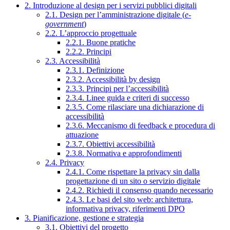
2. Introduzione al design per i servizi pubblici digitali
2.1. Design per l’amministrazione digitale (
e-
government
)
2.2. L’approccio progettuale
2.2.1. Buone pratiche
2.2.2. Principi
2.3. Accessibilità
2.3.1. Definizione
2.3.2. Accessibilità by design
2.3.3. Principi per l’accessibilità
2.3.4. Linee guida e criteri di successo
2.3.5. Come rilasciare una dichiarazione di
accessibilità
2.3.6. Meccanismo di feedback e procedura di
attuazione
2.3.7. Obiettivi accessibilità
2.3.8. Normativa e approfondimenti
2.4. Privacy
2.4.1. Come rispettare la privacy sin dalla
progettazione di un sito o servizio digitale
2.4.2. Richiedi il consenso quando necessario
2.4.3. Le basi del sito web: architettura,
informativa privacy, riferimenti DPO
3. Pianificazione, gestione e strategia
3.1. Obiettivi del progetto