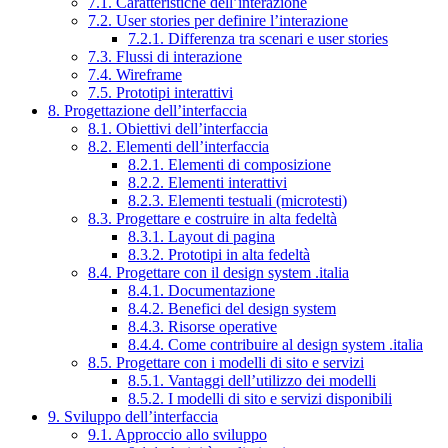
7.1. Caratteristiche dell’interazione
7.2. User stories per definire l’interazione
7.2.1. Differenza tra scenari e user stories
7.3. Flussi di interazione
7.4. Wireframe
7.5. Prototipi interattivi
8. Progettazione dell’interfaccia
8.1. Obiettivi dell’interfaccia
8.2. Elementi dell’interfaccia
8.2.1. Elementi di composizione
8.2.2. Elementi interattivi
8.2.3. Elementi testuali (microtesti)
8.3. Progettare e costruire in alta fedeltà
8.3.1. Layout di pagina
8.3.2. Prototipi in alta fedeltà
8.4. Progettare con il design system .italia
8.4.1. Documentazione
8.4.2. Benefici del design system
8.4.3. Risorse operative
8.4.4. Come contribuire al design system .italia
8.5. Progettare con i modelli di sito e servizi
8.5.1. Vantaggi dell’utilizzo dei modelli
8.5.2. I modelli di sito e servizi disponibili
9. Sviluppo dell’interfaccia
9.1. Approccio allo sviluppo