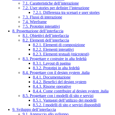
7.1. Caratteristiche dell’interazione
7.2. User stories per definire l’interazione
7.2.1. Differenza tra scenari e user stories
7.3. Flussi di interazione
7.4. Wireframe
7.5. Prototipi interattivi
8. Progettazione dell’interfaccia
8.1. Obiettivi dell’interfaccia
8.2. Elementi dell’interfaccia
8.2.1. Elementi di composizione
8.2.2. Elementi interattivi
8.2.3. Elementi testuali (microtesti)
8.3. Progettare e costruire in alta fedeltà
8.3.1. Layout di pagina
8.3.2. Prototipi in alta fedeltà
8.4. Progettare con il design system .italia
8.4.1. Documentazione
8.4.2. Benefici del design system
8.4.3. Risorse operative
8.4.4. Come contribuire al design system .italia
8.5. Progettare con i modelli di sito e servizi
8.5.1. Vantaggi dell’utilizzo dei modelli
8.5.2. I modelli di sito e servizi disponibili
9. Sviluppo dell’interfaccia
9.1. Approccio allo sviluppo