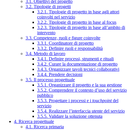
3.1. Obiettivi del progetto
3.2. Tipologie di progetti
3.2.1. Tipologie di progetto in base agli attori
coinvolti nel servizio
3.2.2. Tipologie di progetto in base al focus
3.2.3. Tipologie di progetto in base all’ambito di
intervento
3.3. Competenze, ruoli e figure coinvolte
3.3.1. Coordinatore di progetto
3.3.2. Definire ruoli e responsabilità
3.4. Metodo di lavoro
3.4.1. Definire processi, strumenti e rituali
3.4.2. Curare la documentazione di progetto
3.4.3. Organizzare tavoli tecnici collaborativi
3.4.4. Prendere decisioni
3.5. Il processo progettuale
3.5.1. Organizzare il progetto e la sua gestione
3.5.2. Comprendere il contesto d’uso del servizio
pubblico
3.5.3. Progettare i processi e i
touchpoint
del
servizio
3.5.4. Realizzare l’interfaccia utente del servizio
3.5.5. Validare la soluzione ottenuta
4. Ricerca progettuale
4.1. Ricerca primaria