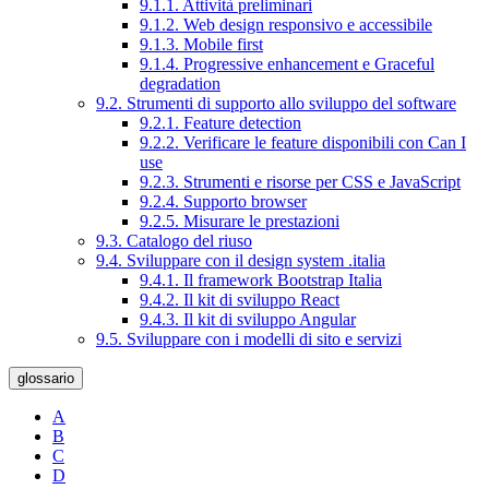
9.1.1. Attività preliminari
9.1.2. Web design responsivo e accessibile
9.1.3. Mobile first
9.1.4. Progressive enhancement e Graceful
degradation
9.2. Strumenti di supporto allo sviluppo del software
9.2.1. Feature detection
9.2.2. Verificare le feature disponibili con Can I
use
9.2.3. Strumenti e risorse per CSS e JavaScript
9.2.4. Supporto browser
9.2.5. Misurare le prestazioni
9.3. Catalogo del riuso
9.4. Sviluppare con il design system .italia
9.4.1. Il framework Bootstrap Italia
9.4.2. Il kit di sviluppo React
9.4.3. Il kit di sviluppo Angular
9.5. Sviluppare con i modelli di sito e servizi
glossario
A
B
C
D