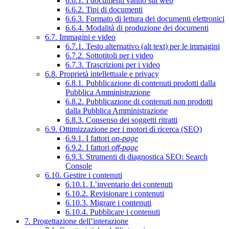
6.6.1. I documenti vanno sul web
6.6.2. Tipi di documenti
6.6.3. Formato di lettura dei documenti elettronici
6.6.4. Modalità di produzione dei documenti
6.7. Immagini e video
6.7.1. Testo alternativo (alt text) per le immagini
6.7.2. Sottotitoli per i video
6.7.3. Trascrizioni per i video
6.8. Proprietà intellettuale e privacy
6.8.1. Pubblicazione di contenuti prodotti dalla
Pubblica Amministrazione
6.8.2. Pubblicazione di contenuti non prodotti
dalla Pubblica Amministrazione
6.8.3. Consenso dei soggetti ritratti
6.9. Ottimizzazione per i motori di ricerca (SEO)
6.9.1. I fattori
on-page
6.9.2. I fattori
off-page
6.9.3. Strumenti di diagnostica SEO: Search
Console
6.10. Gestire i contenuti
6.10.1. L’inventario dei contenuti
6.10.2. Revisionare i contenuti
6.10.3. Migrare i contenuti
6.10.4. Pubblicare i contenuti
7. Progettazione dell’interazione