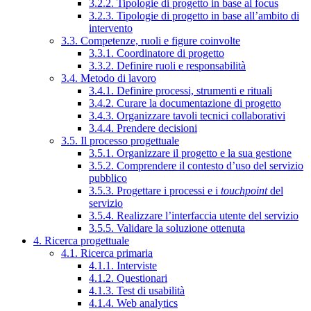
3.2.2. Tipologie di progetto in base al focus
3.2.3. Tipologie di progetto in base all’ambito di
intervento
3.3. Competenze, ruoli e figure coinvolte
3.3.1. Coordinatore di progetto
3.3.2. Definire ruoli e responsabilità
3.4. Metodo di lavoro
3.4.1. Definire processi, strumenti e rituali
3.4.2. Curare la documentazione di progetto
3.4.3. Organizzare tavoli tecnici collaborativi
3.4.4. Prendere decisioni
3.5. Il processo progettuale
3.5.1. Organizzare il progetto e la sua gestione
3.5.2. Comprendere il contesto d’uso del servizio
pubblico
3.5.3. Progettare i processi e i
touchpoint
del
servizio
3.5.4. Realizzare l’interfaccia utente del servizio
3.5.5. Validare la soluzione ottenuta
4. Ricerca progettuale
4.1. Ricerca primaria
4.1.1. Interviste
4.1.2. Questionari
4.1.3. Test di usabilità
4.1.4. Web analytics