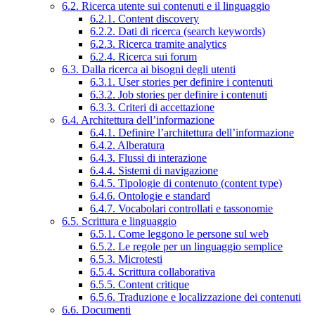
6.2. Ricerca utente sui contenuti e il linguaggio
6.2.1. Content discovery
6.2.2. Dati di ricerca (search keywords)
6.2.3. Ricerca tramite analytics
6.2.4. Ricerca sui forum
6.3. Dalla ricerca ai bisogni degli utenti
6.3.1. User stories per definire i contenuti
6.3.2. Job stories per definire i contenuti
6.3.3. Criteri di accettazione
6.4. Architettura dell’informazione
6.4.1. Definire l’architettura dell’informazione
6.4.2. Alberatura
6.4.3. Flussi di interazione
6.4.4. Sistemi di navigazione
6.4.5. Tipologie di contenuto (content type)
6.4.6. Ontologie e standard
6.4.7. Vocabolari controllati e tassonomie
6.5. Scrittura e linguaggio
6.5.1. Come leggono le persone sul web
6.5.2. Le regole per un linguaggio semplice
6.5.3. Microtesti
6.5.4. Scrittura collaborativa
6.5.5. Content critique
6.5.6. Traduzione e localizzazione dei contenuti
6.6. Documenti