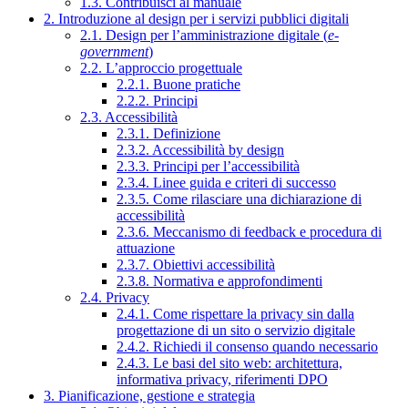
1.3. Contribuisci al manuale
2. Introduzione al design per i servizi pubblici digitali
2.1. Design per l’amministrazione digitale (
e-
government
)
2.2. L’approccio progettuale
2.2.1. Buone pratiche
2.2.2. Principi
2.3. Accessibilità
2.3.1. Definizione
2.3.2. Accessibilità by design
2.3.3. Principi per l’accessibilità
2.3.4. Linee guida e criteri di successo
2.3.5. Come rilasciare una dichiarazione di
accessibilità
2.3.6. Meccanismo di feedback e procedura di
attuazione
2.3.7. Obiettivi accessibilità
2.3.8. Normativa e approfondimenti
2.4. Privacy
2.4.1. Come rispettare la privacy sin dalla
progettazione di un sito o servizio digitale
2.4.2. Richiedi il consenso quando necessario
2.4.3. Le basi del sito web: architettura,
informativa privacy, riferimenti DPO
3. Pianificazione, gestione e strategia