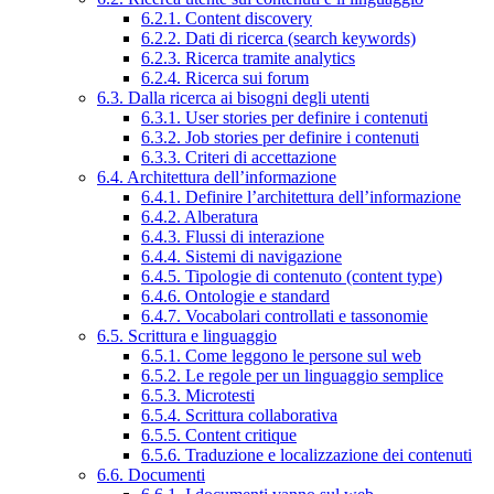
6.2.1. Content discovery
6.2.2. Dati di ricerca (search keywords)
6.2.3. Ricerca tramite analytics
6.2.4. Ricerca sui forum
6.3. Dalla ricerca ai bisogni degli utenti
6.3.1. User stories per definire i contenuti
6.3.2. Job stories per definire i contenuti
6.3.3. Criteri di accettazione
6.4. Architettura dell’informazione
6.4.1. Definire l’architettura dell’informazione
6.4.2. Alberatura
6.4.3. Flussi di interazione
6.4.4. Sistemi di navigazione
6.4.5. Tipologie di contenuto (content type)
6.4.6. Ontologie e standard
6.4.7. Vocabolari controllati e tassonomie
6.5. Scrittura e linguaggio
6.5.1. Come leggono le persone sul web
6.5.2. Le regole per un linguaggio semplice
6.5.3. Microtesti
6.5.4. Scrittura collaborativa
6.5.5. Content critique
6.5.6. Traduzione e localizzazione dei contenuti
6.6. Documenti