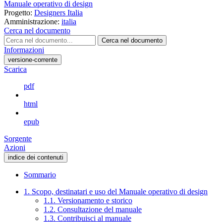
Manuale operativo di design
Progetto:
Designers Italia
Amministrazione:
italia
Cerca nel documento
Cerca nel documento
Informazioni
versione-corrente
Scarica
pdf
html
epub
Sorgente
Azioni
indice dei contenuti
Sommario
1. Scopo, destinatari e uso del Manuale operativo di design
1.1. Versionamento e storico
1.2. Consultazione del manuale
1.3. Contribuisci al manuale