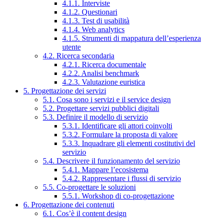
4.1.1. Interviste
4.1.2. Questionari
4.1.3. Test di usabilità
4.1.4. Web analytics
4.1.5. Strumenti di mappatura dell’esperienza
utente
4.2. Ricerca secondaria
4.2.1. Ricerca documentale
4.2.2. Analisi benchmark
4.2.3. Valutazione euristica
5. Progettazione dei servizi
5.1. Cosa sono i servizi e il service design
5.2. Progettare servizi pubblici digitali
5.3. Definire il modello di servizio
5.3.1. Identificare gli attori coinvolti
5.3.2. Formulare la proposta di valore
5.3.3. Inquadrare gli elementi costitutivi del
servizio
5.4. Descrivere il funzionamento del servizio
5.4.1. Mappare l’ecosistema
5.4.2. Rappresentare i flussi di servizio
5.5. Co-progettare le soluzioni
5.5.1. Workshop di co-progettazione
6. Progettazione dei contenuti
6.1. Cos’è il content design