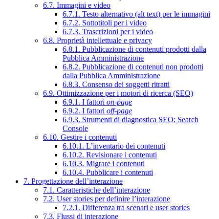
6.7. Immagini e video
6.7.1. Testo alternativo (alt text) per le immagini
6.7.2. Sottotitoli per i video
6.7.3. Trascrizioni per i video
6.8. Proprietà intellettuale e privacy
6.8.1. Pubblicazione di contenuti prodotti dalla
Pubblica Amministrazione
6.8.2. Pubblicazione di contenuti non prodotti
dalla Pubblica Amministrazione
6.8.3. Consenso dei soggetti ritratti
6.9. Ottimizzazione per i motori di ricerca (SEO)
6.9.1. I fattori
on-page
6.9.2. I fattori
off-page
6.9.3. Strumenti di diagnostica SEO: Search
Console
6.10. Gestire i contenuti
6.10.1. L’inventario dei contenuti
6.10.2. Revisionare i contenuti
6.10.3. Migrare i contenuti
6.10.4. Pubblicare i contenuti
7. Progettazione dell’interazione
7.1. Caratteristiche dell’interazione
7.2. User stories per definire l’interazione
7.2.1. Differenza tra scenari e user stories
7.3. Flussi di interazione