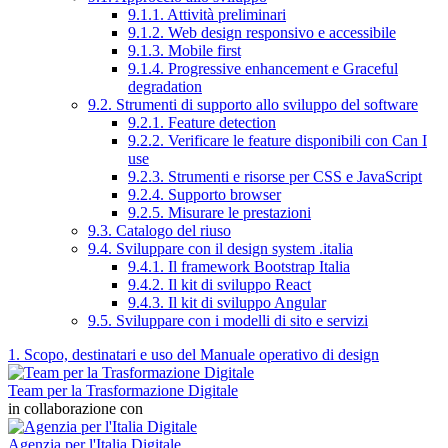
9.1.1. Attività preliminari
9.1.2. Web design responsivo e accessibile
9.1.3. Mobile first
9.1.4. Progressive enhancement e Graceful
degradation
9.2. Strumenti di supporto allo sviluppo del software
9.2.1. Feature detection
9.2.2. Verificare le feature disponibili con Can I
use
9.2.3. Strumenti e risorse per CSS e JavaScript
9.2.4. Supporto browser
9.2.5. Misurare le prestazioni
9.3. Catalogo del riuso
9.4. Sviluppare con il design system .italia
9.4.1. Il framework Bootstrap Italia
9.4.2. Il kit di sviluppo React
9.4.3. Il kit di sviluppo Angular
9.5. Sviluppare con i modelli di sito e servizi
1. Scopo, destinatari e uso del Manuale operativo di design
Team per la Trasformazione Digitale
in collaborazione con
Agenzia per l'Italia Digitale