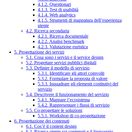
4.1.2. Questionari
4.1.3. Test di usabilità
4.1.4. Web analytics
4.1.5. Strumenti di mappatura dell’esperienza
utente
4.2. Ricerca secondaria
4.2.1. Ricerca documentale
4.2.2. Analisi benchmark
4.2.3. Valutazione euristica
5. Progettazione dei servizi
5.1. Cosa sono i servizi e il service design
5.2. Progettare servizi pubblici digitali
5.3. Definire il modello di servizio
5.3.1. Identificare gli attori coinvolti
5.3.2. Formulare la proposta di valore
5.3.3. Inquadrare gli elementi costitutivi del
servizio
5.4. Descrivere il funzionamento del servizio
5.4.1. Mappare l’ecosistema
5.4.2. Rappresentare i flussi di servizio
5.5. Co-progettare le soluzioni
5.5.1. Workshop di co-progettazione
6. Progettazione dei contenuti
6.1. Cos’è il content design
6.2. Ricerca utente sui contenuti e il linguaggio