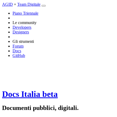
AGID
+
Team Digitale
Piano Triennale
Le community
Developers
Designers
Gli strumenti
Forum
Docs
GitHub
Docs Italia
beta
Documenti pubblici, digitali.