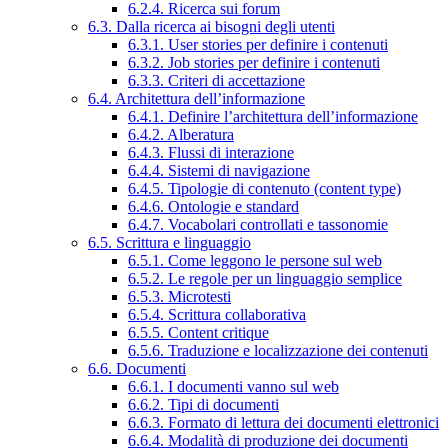
6.2.4. Ricerca sui forum
6.3. Dalla ricerca ai bisogni degli utenti
6.3.1. User stories per definire i contenuti
6.3.2. Job stories per definire i contenuti
6.3.3. Criteri di accettazione
6.4. Architettura dell’informazione
6.4.1. Definire l’architettura dell’informazione
6.4.2. Alberatura
6.4.3. Flussi di interazione
6.4.4. Sistemi di navigazione
6.4.5. Tipologie di contenuto (content type)
6.4.6. Ontologie e standard
6.4.7. Vocabolari controllati e tassonomie
6.5. Scrittura e linguaggio
6.5.1. Come leggono le persone sul web
6.5.2. Le regole per un linguaggio semplice
6.5.3. Microtesti
6.5.4. Scrittura collaborativa
6.5.5. Content critique
6.5.6. Traduzione e localizzazione dei contenuti
6.6. Documenti
6.6.1. I documenti vanno sul web
6.6.2. Tipi di documenti
6.6.3. Formato di lettura dei documenti elettronici
6.6.4. Modalità di produzione dei documenti