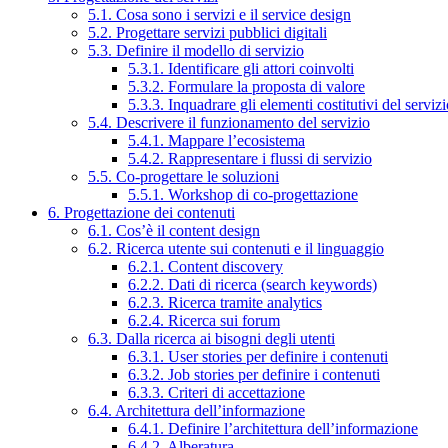
5.1. Cosa sono i servizi e il service design
5.2. Progettare servizi pubblici digitali
5.3. Definire il modello di servizio
5.3.1. Identificare gli attori coinvolti
5.3.2. Formulare la proposta di valore
5.3.3. Inquadrare gli elementi costitutivi del serviz
5.4. Descrivere il funzionamento del servizio
5.4.1. Mappare l’ecosistema
5.4.2. Rappresentare i flussi di servizio
5.5. Co-progettare le soluzioni
5.5.1. Workshop di co-progettazione
6. Progettazione dei contenuti
6.1. Cos’è il content design
6.2. Ricerca utente sui contenuti e il linguaggio
6.2.1. Content discovery
6.2.2. Dati di ricerca (search keywords)
6.2.3. Ricerca tramite analytics
6.2.4. Ricerca sui forum
6.3. Dalla ricerca ai bisogni degli utenti
6.3.1. User stories per definire i contenuti
6.3.2. Job stories per definire i contenuti
6.3.3. Criteri di accettazione
6.4. Architettura dell’informazione
6.4.1. Definire l’architettura dell’informazione
6.4.2. Alberatura