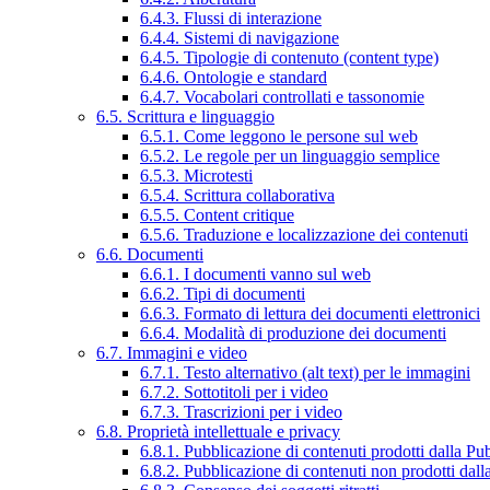
6.4.3. Flussi di interazione
6.4.4. Sistemi di navigazione
6.4.5. Tipologie di contenuto (content type)
6.4.6. Ontologie e standard
6.4.7. Vocabolari controllati e tassonomie
6.5. Scrittura e linguaggio
6.5.1. Come leggono le persone sul web
6.5.2. Le regole per un linguaggio semplice
6.5.3. Microtesti
6.5.4. Scrittura collaborativa
6.5.5. Content critique
6.5.6. Traduzione e localizzazione dei contenuti
6.6. Documenti
6.6.1. I documenti vanno sul web
6.6.2. Tipi di documenti
6.6.3. Formato di lettura dei documenti elettronici
6.6.4. Modalità di produzione dei documenti
6.7. Immagini e video
6.7.1. Testo alternativo (alt text) per le immagini
6.7.2. Sottotitoli per i video
6.7.3. Trascrizioni per i video
6.8. Proprietà intellettuale e privacy
6.8.1. Pubblicazione di contenuti prodotti dalla P
6.8.2. Pubblicazione di contenuti non prodotti dal