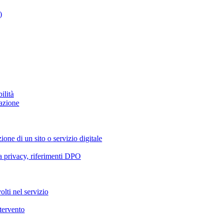
)
ilità
azione
ione di un sito o servizio digitale
va privacy, riferimenti DPO
olti nel servizio
ntervento