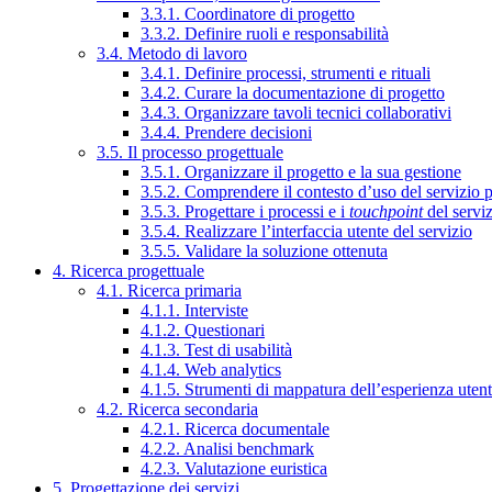
3.3.1. Coordinatore di progetto
3.3.2. Definire ruoli e responsabilità
3.4. Metodo di lavoro
3.4.1. Definire processi, strumenti e rituali
3.4.2. Curare la documentazione di progetto
3.4.3. Organizzare tavoli tecnici collaborativi
3.4.4. Prendere decisioni
3.5. Il processo progettuale
3.5.1. Organizzare il progetto e la sua gestione
3.5.2. Comprendere il contesto d’uso del servizio 
3.5.3. Progettare i processi e i
touchpoint
del servi
3.5.4. Realizzare l’interfaccia utente del servizio
3.5.5. Validare la soluzione ottenuta
4. Ricerca progettuale
4.1. Ricerca primaria
4.1.1. Interviste
4.1.2. Questionari
4.1.3. Test di usabilità
4.1.4. Web analytics
4.1.5. Strumenti di mappatura dell’esperienza uten
4.2. Ricerca secondaria
4.2.1. Ricerca documentale
4.2.2. Analisi benchmark
4.2.3. Valutazione euristica
5. Progettazione dei servizi