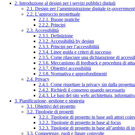
2. Introduzione al design per i servizi pubblici digitali
2.1. Design per l’amministrazione digitale (
e-government
2.2. L’approccio progettuale
2.2.1. Buone pratiche
2.2.2. Principi
2.3. Accessibilità
2.3.1. Definizione
2.3.2. Accessibilità by design
2.3.3. Principi per l’accessibilità
2.3.4. Linee guida e criteri di successo
2.3.5. Come rilasciare una dichiarazione di accessib
2.3.6. Meccanismo di feedback e procedura di attu
2.3.7. Obiettivi accessibilità
2.3.8. Normativa e approfondimenti
2.4. Privacy
2.4.1. Come rispettare la privacy sin dalla progettaz
2.4.2. Richiedi il consenso quando necessario
2.4.3. Le basi del sito web: architettura, informati
3. Pianificazione, gestione e strategia
3.1. Obiettivi del progetto
3.2. Tipologie di progetti
3.2.1. Tipologie di progetto in base agli attori coinv
3.2.2. Tipologie di progetto in base al focus
3.2.3. Tipologie di progetto in base all’ambito di i
3.3. Competenze, ruoli e figure coinvolte