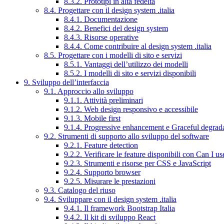
8.3.2. Prototipi in alta fedeltà
8.4. Progettare con il design system .italia
8.4.1. Documentazione
8.4.2. Benefici del design system
8.4.3. Risorse operative
8.4.4. Come contribuire al design system .italia
8.5. Progettare con i modelli di sito e servizi
8.5.1. Vantaggi dell’utilizzo dei modelli
8.5.2. I modelli di sito e servizi disponibili
9. Sviluppo dell’interfaccia
9.1. Approccio allo sviluppo
9.1.1. Attività preliminari
9.1.2. Web design responsivo e accessibile
9.1.3. Mobile first
9.1.4. Progressive enhancement e Graceful degrad
9.2. Strumenti di supporto allo sviluppo del software
9.2.1. Feature detection
9.2.2. Verificare le feature disponibili con Can I us
9.2.3. Strumenti e risorse per CSS e JavaScript
9.2.4. Supporto browser
9.2.5. Misurare le prestazioni
9.3. Catalogo del riuso
9.4. Sviluppare con il design system .italia
9.4.1. Il framework Bootstrap Italia
9.4.2. Il kit di sviluppo React