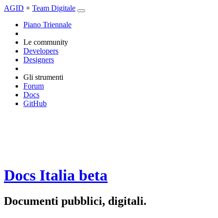
AGID
+
Team Digitale
Piano Triennale
Le community
Developers
Designers
Gli strumenti
Forum
Docs
GitHub
Docs Italia
beta
Documenti pubblici, digitali.