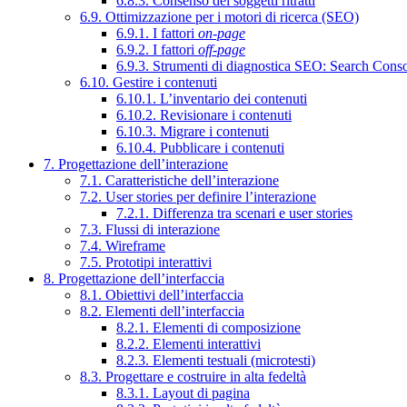
6.8.3. Consenso dei soggetti ritratti
6.9. Ottimizzazione per i motori di ricerca (SEO)
6.9.1. I fattori
on-page
6.9.2. I fattori
off-page
6.9.3. Strumenti di diagnostica SEO: Search Cons
6.10. Gestire i contenuti
6.10.1. L’inventario dei contenuti
6.10.2. Revisionare i contenuti
6.10.3. Migrare i contenuti
6.10.4. Pubblicare i contenuti
7. Progettazione dell’interazione
7.1. Caratteristiche dell’interazione
7.2. User stories per definire l’interazione
7.2.1. Differenza tra scenari e user stories
7.3. Flussi di interazione
7.4. Wireframe
7.5. Prototipi interattivi
8. Progettazione dell’interfaccia
8.1. Obiettivi dell’interfaccia
8.2. Elementi dell’interfaccia
8.2.1. Elementi di composizione
8.2.2. Elementi interattivi
8.2.3. Elementi testuali (microtesti)
8.3. Progettare e costruire in alta fedeltà
8.3.1. Layout di pagina