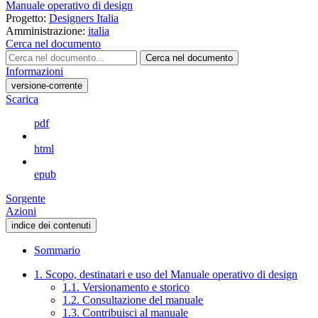
Manuale operativo di design
Progetto:
Designers Italia
Amministrazione:
italia
Cerca nel documento
Cerca nel documento
Informazioni
versione-corrente
Scarica
pdf
html
epub
Sorgente
Azioni
indice dei contenuti
Sommario
1. Scopo, destinatari e uso del Manuale operativo di design
1.1. Versionamento e storico
1.2. Consultazione del manuale
1.3. Contribuisci al manuale