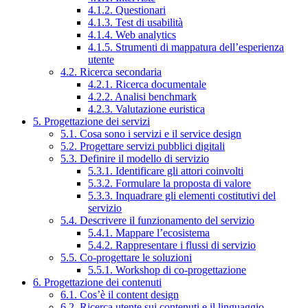
4.1.2. Questionari
4.1.3. Test di usabilità
4.1.4. Web analytics
4.1.5. Strumenti di mappatura dell’esperienza
utente
4.2. Ricerca secondaria
4.2.1. Ricerca documentale
4.2.2. Analisi benchmark
4.2.3. Valutazione euristica
5. Progettazione dei servizi
5.1. Cosa sono i servizi e il service design
5.2. Progettare servizi pubblici digitali
5.3. Definire il modello di servizio
5.3.1. Identificare gli attori coinvolti
5.3.2. Formulare la proposta di valore
5.3.3. Inquadrare gli elementi costitutivi del
servizio
5.4. Descrivere il funzionamento del servizio
5.4.1. Mappare l’ecosistema
5.4.2. Rappresentare i flussi di servizio
5.5. Co-progettare le soluzioni
5.5.1. Workshop di co-progettazione
6. Progettazione dei contenuti
6.1. Cos’è il content design
6.2. Ricerca utente sui contenuti e il linguaggio