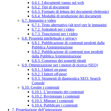
6.6.1. I documenti vanno sul web
6.6.2. Tipi di documenti
6.6.3. Formato di lettura dei documenti elettronici
6.6.4. Modalità di produzione dei documenti
6.7. Immagini e video
6.7.1. Testo alternativo (alt text) per le immagini
6.7.2. Sottotitoli per i video
6.7.3. Trascrizioni per i video
6.8. Proprietà intellettuale e privacy
6.8.1. Pubblicazione di contenuti prodotti dalla
Pubblica Amministrazione
6.8.2. Pubblicazione di contenuti non prodotti
dalla Pubblica Amministrazione
6.8.3. Consenso dei soggetti ritratti
6.9. Ottimizzazione per i motori di ricerca (SEO)
6.9.1. I fattori
on-page
6.9.2. I fattori
off-page
6.9.3. Strumenti di diagnostica SEO: Search
Console
6.10. Gestire i contenuti
6.10.1. L’inventario dei contenuti
6.10.2. Revisionare i contenuti
6.10.3. Migrare i contenuti
6.10.4. Pubblicare i contenuti
7. Progettazione dell’interazione