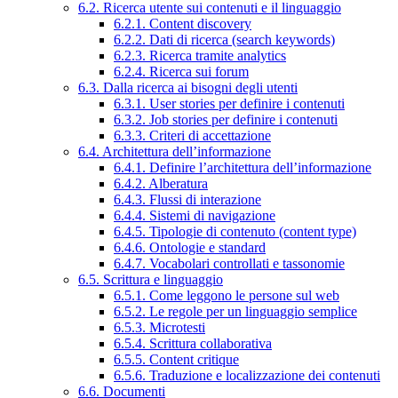
6.2. Ricerca utente sui contenuti e il linguaggio
6.2.1. Content discovery
6.2.2. Dati di ricerca (search keywords)
6.2.3. Ricerca tramite analytics
6.2.4. Ricerca sui forum
6.3. Dalla ricerca ai bisogni degli utenti
6.3.1. User stories per definire i contenuti
6.3.2. Job stories per definire i contenuti
6.3.3. Criteri di accettazione
6.4. Architettura dell’informazione
6.4.1. Definire l’architettura dell’informazione
6.4.2. Alberatura
6.4.3. Flussi di interazione
6.4.4. Sistemi di navigazione
6.4.5. Tipologie di contenuto (content type)
6.4.6. Ontologie e standard
6.4.7. Vocabolari controllati e tassonomie
6.5. Scrittura e linguaggio
6.5.1. Come leggono le persone sul web
6.5.2. Le regole per un linguaggio semplice
6.5.3. Microtesti
6.5.4. Scrittura collaborativa
6.5.5. Content critique
6.5.6. Traduzione e localizzazione dei contenuti
6.6. Documenti