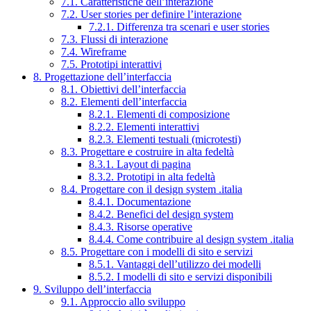
7.1. Caratteristiche dell’interazione
7.2. User stories per definire l’interazione
7.2.1. Differenza tra scenari e user stories
7.3. Flussi di interazione
7.4. Wireframe
7.5. Prototipi interattivi
8. Progettazione dell’interfaccia
8.1. Obiettivi dell’interfaccia
8.2. Elementi dell’interfaccia
8.2.1. Elementi di composizione
8.2.2. Elementi interattivi
8.2.3. Elementi testuali (microtesti)
8.3. Progettare e costruire in alta fedeltà
8.3.1. Layout di pagina
8.3.2. Prototipi in alta fedeltà
8.4. Progettare con il design system .italia
8.4.1. Documentazione
8.4.2. Benefici del design system
8.4.3. Risorse operative
8.4.4. Come contribuire al design system .italia
8.5. Progettare con i modelli di sito e servizi
8.5.1. Vantaggi dell’utilizzo dei modelli
8.5.2. I modelli di sito e servizi disponibili
9. Sviluppo dell’interfaccia
9.1. Approccio allo sviluppo