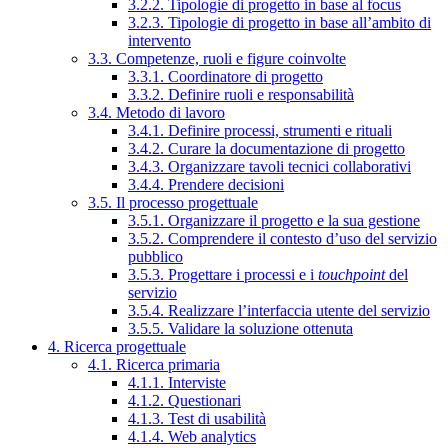
3.2.2. Tipologie di progetto in base al focus
3.2.3. Tipologie di progetto in base all’ambito di
intervento
3.3. Competenze, ruoli e figure coinvolte
3.3.1. Coordinatore di progetto
3.3.2. Definire ruoli e responsabilità
3.4. Metodo di lavoro
3.4.1. Definire processi, strumenti e rituali
3.4.2. Curare la documentazione di progetto
3.4.3. Organizzare tavoli tecnici collaborativi
3.4.4. Prendere decisioni
3.5. Il processo progettuale
3.5.1. Organizzare il progetto e la sua gestione
3.5.2. Comprendere il contesto d’uso del servizio
pubblico
3.5.3. Progettare i processi e i
touchpoint
del
servizio
3.5.4. Realizzare l’interfaccia utente del servizio
3.5.5. Validare la soluzione ottenuta
4. Ricerca progettuale
4.1. Ricerca primaria
4.1.1. Interviste
4.1.2. Questionari
4.1.3. Test di usabilità
4.1.4. Web analytics