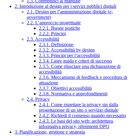
1.3. Contribuisci al manuale
2. Introduzione al design per i servizi pubblici digitali
2.1. Design per l’amministrazione digitale (
e-
government
)
2.2. L’approccio progettuale
2.2.1. Buone pratiche
2.2.2. Principi
2.3. Accessibilità
2.3.1. Definizione
2.3.2. Accessibilità by design
2.3.3. Principi per l’accessibilità
2.3.4. Linee guida e criteri di successo
2.3.5. Come rilasciare una dichiarazione di
accessibilità
2.3.6. Meccanismo di feedback e procedura di
attuazione
2.3.7. Obiettivi accessibilità
2.3.8. Normativa e approfondimenti
2.4. Privacy
2.4.1. Come rispettare la privacy sin dalla
progettazione di un sito o servizio digitale
2.4.2. Richiedi il consenso quando necessario
2.4.3. Le basi del sito web: architettura,
informativa privacy, riferimenti DPO
3. Pianificazione, gestione e strategia