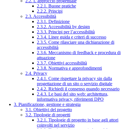
2.2. L’approccio progettuale
2.2.1. Buone pratiche
2.2.2. Principi
2.3. Accessibilità
2.3.1. Definizione
2.3.2. Accessibilità by design
2.3.3. Principi per l’accessibilità
2.3.4. Linee guida e criteri di successo
2.3.5. Come rilasciare una dichiarazione di
accessibilità
2.3.6. Meccanismo di feedback e procedura di
attuazione
2.3.7. Obiettivi accessibilità
2.3.8. Normativa e approfondimenti
2.4. Privacy
2.4.1. Come rispettare la privacy sin dalla
progettazione di un sito o servizio digitale
2.4.2. Richiedi il consenso quando necessario
2.4.3. Le basi del sito web: architettura,
informativa privacy, riferimenti DPO
3. Pianificazione, gestione e strategia
3.1. Obiettivi del progetto
3.2. Tipologie di progetti
3.2.1. Tipologie di progetto in base agli attori
coinvolti nel servizio