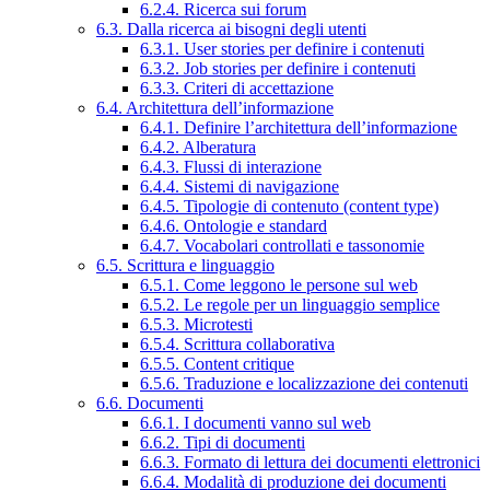
6.2.4. Ricerca sui forum
6.3. Dalla ricerca ai bisogni degli utenti
6.3.1. User stories per definire i contenuti
6.3.2. Job stories per definire i contenuti
6.3.3. Criteri di accettazione
6.4. Architettura dell’informazione
6.4.1. Definire l’architettura dell’informazione
6.4.2. Alberatura
6.4.3. Flussi di interazione
6.4.4. Sistemi di navigazione
6.4.5. Tipologie di contenuto (content type)
6.4.6. Ontologie e standard
6.4.7. Vocabolari controllati e tassonomie
6.5. Scrittura e linguaggio
6.5.1. Come leggono le persone sul web
6.5.2. Le regole per un linguaggio semplice
6.5.3. Microtesti
6.5.4. Scrittura collaborativa
6.5.5. Content critique
6.5.6. Traduzione e localizzazione dei contenuti
6.6. Documenti
6.6.1. I documenti vanno sul web
6.6.2. Tipi di documenti
6.6.3. Formato di lettura dei documenti elettronici
6.6.4. Modalità di produzione dei documenti