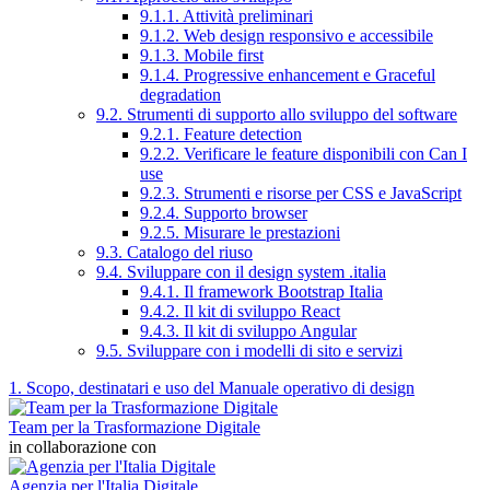
9.1.1. Attività preliminari
9.1.2. Web design responsivo e accessibile
9.1.3. Mobile first
9.1.4. Progressive enhancement e Graceful
degradation
9.2. Strumenti di supporto allo sviluppo del software
9.2.1. Feature detection
9.2.2. Verificare le feature disponibili con Can I
use
9.2.3. Strumenti e risorse per CSS e JavaScript
9.2.4. Supporto browser
9.2.5. Misurare le prestazioni
9.3. Catalogo del riuso
9.4. Sviluppare con il design system .italia
9.4.1. Il framework Bootstrap Italia
9.4.2. Il kit di sviluppo React
9.4.3. Il kit di sviluppo Angular
9.5. Sviluppare con i modelli di sito e servizi
1. Scopo, destinatari e uso del Manuale operativo di design
Team per la Trasformazione Digitale
in collaborazione con
Agenzia per l'Italia Digitale