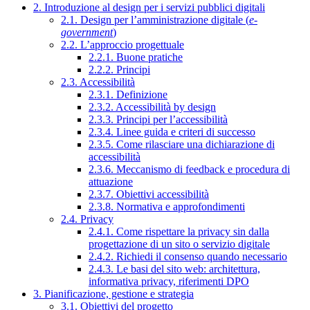
2. Introduzione al design per i servizi pubblici digitali
2.1. Design per l’amministrazione digitale (
e-
government
)
2.2. L’approccio progettuale
2.2.1. Buone pratiche
2.2.2. Principi
2.3. Accessibilità
2.3.1. Definizione
2.3.2. Accessibilità by design
2.3.3. Principi per l’accessibilità
2.3.4. Linee guida e criteri di successo
2.3.5. Come rilasciare una dichiarazione di
accessibilità
2.3.6. Meccanismo di feedback e procedura di
attuazione
2.3.7. Obiettivi accessibilità
2.3.8. Normativa e approfondimenti
2.4. Privacy
2.4.1. Come rispettare la privacy sin dalla
progettazione di un sito o servizio digitale
2.4.2. Richiedi il consenso quando necessario
2.4.3. Le basi del sito web: architettura,
informativa privacy, riferimenti DPO
3. Pianificazione, gestione e strategia
3.1. Obiettivi del progetto