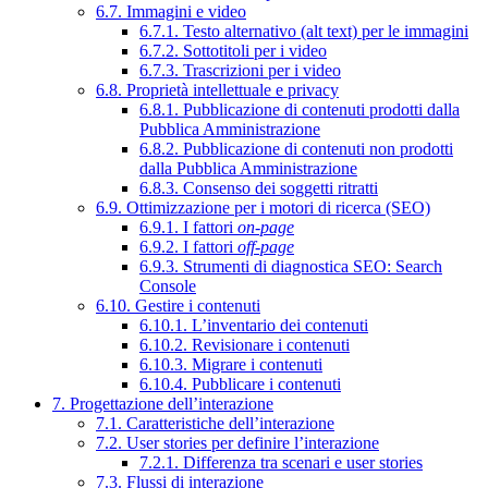
6.7. Immagini e video
6.7.1. Testo alternativo (alt text) per le immagini
6.7.2. Sottotitoli per i video
6.7.3. Trascrizioni per i video
6.8. Proprietà intellettuale e privacy
6.8.1. Pubblicazione di contenuti prodotti dalla
Pubblica Amministrazione
6.8.2. Pubblicazione di contenuti non prodotti
dalla Pubblica Amministrazione
6.8.3. Consenso dei soggetti ritratti
6.9. Ottimizzazione per i motori di ricerca (SEO)
6.9.1. I fattori
on-page
6.9.2. I fattori
off-page
6.9.3. Strumenti di diagnostica SEO: Search
Console
6.10. Gestire i contenuti
6.10.1. L’inventario dei contenuti
6.10.2. Revisionare i contenuti
6.10.3. Migrare i contenuti
6.10.4. Pubblicare i contenuti
7. Progettazione dell’interazione
7.1. Caratteristiche dell’interazione
7.2. User stories per definire l’interazione
7.2.1. Differenza tra scenari e user stories
7.3. Flussi di interazione