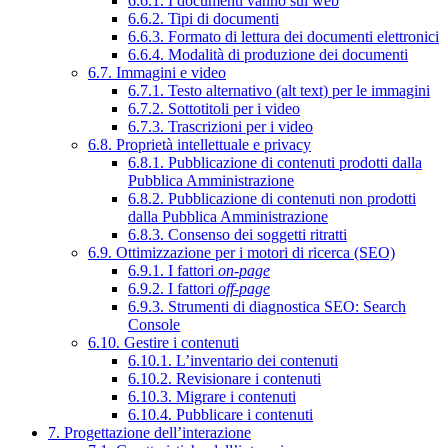
6.6.1. I documenti vanno sul web
6.6.2. Tipi di documenti
6.6.3. Formato di lettura dei documenti elettronici
6.6.4. Modalità di produzione dei documenti
6.7. Immagini e video
6.7.1. Testo alternativo (alt text) per le immagini
6.7.2. Sottotitoli per i video
6.7.3. Trascrizioni per i video
6.8. Proprietà intellettuale e privacy
6.8.1. Pubblicazione di contenuti prodotti dalla
Pubblica Amministrazione
6.8.2. Pubblicazione di contenuti non prodotti
dalla Pubblica Amministrazione
6.8.3. Consenso dei soggetti ritratti
6.9. Ottimizzazione per i motori di ricerca (SEO)
6.9.1. I fattori
on-page
6.9.2. I fattori
off-page
6.9.3. Strumenti di diagnostica SEO: Search
Console
6.10. Gestire i contenuti
6.10.1. L’inventario dei contenuti
6.10.2. Revisionare i contenuti
6.10.3. Migrare i contenuti
6.10.4. Pubblicare i contenuti
7. Progettazione dell’interazione