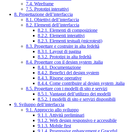
7.4. Wireframe
7.5. Prototipi interattivi
8. Progettazione dell’interfaccia
8.1. Obiettivi dell’interfaccia
8.2. Elementi dell’interfaccia
8.2.1. Elementi di composizione
8.2.2. Elementi interattivi
8.2.3. Elementi testuali (microtesti)
8.3. Progettare e costruire in alta fedeltà
8.3.1. Layout di pagina
8.3.2. Prototipi in alta fedeltà
8.4. Progettare con il design system .italia
8.4.1. Documentazione
8.4.2. Benefici del design system
8.4.3. Risorse operative
8.4.4. Come contribuire al design system .italia
8.5. Progettare con i modelli di sito e servizi
8.5.1. Vantaggi dell’utilizzo dei modelli
8.5.2. I modelli di sito e servizi disponibili
9. Sviluppo dell’interfaccia
9.1. Approccio allo sviluppo
9.1.1. Attività preliminari
9.1.2. Web design responsivo e accessibile
9.1.3. Mobile first
9.1.4. Progressive enhancement e Graceful