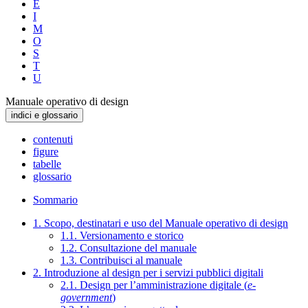
E
I
M
O
S
T
U
Manuale operativo di design
indici e glossario
contenuti
figure
tabelle
glossario
Sommario
1. Scopo, destinatari e uso del Manuale operativo di design
1.1. Versionamento e storico
1.2. Consultazione del manuale
1.3. Contribuisci al manuale
2. Introduzione al design per i servizi pubblici digitali
2.1. Design per l’amministrazione digitale (
e-
government
)