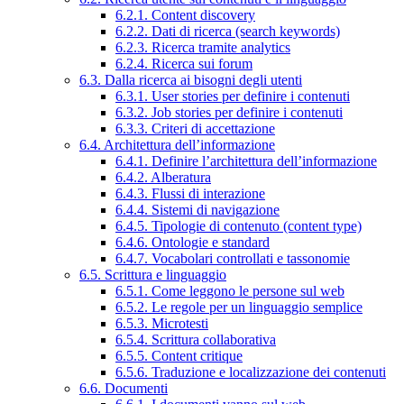
6.2.1. Content discovery
6.2.2. Dati di ricerca (search keywords)
6.2.3. Ricerca tramite analytics
6.2.4. Ricerca sui forum
6.3. Dalla ricerca ai bisogni degli utenti
6.3.1. User stories per definire i contenuti
6.3.2. Job stories per definire i contenuti
6.3.3. Criteri di accettazione
6.4. Architettura dell’informazione
6.4.1. Definire l’architettura dell’informazione
6.4.2. Alberatura
6.4.3. Flussi di interazione
6.4.4. Sistemi di navigazione
6.4.5. Tipologie di contenuto (content type)
6.4.6. Ontologie e standard
6.4.7. Vocabolari controllati e tassonomie
6.5. Scrittura e linguaggio
6.5.1. Come leggono le persone sul web
6.5.2. Le regole per un linguaggio semplice
6.5.3. Microtesti
6.5.4. Scrittura collaborativa
6.5.5. Content critique
6.5.6. Traduzione e localizzazione dei contenuti
6.6. Documenti