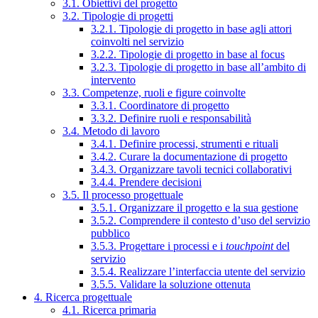
3.1. Obiettivi del progetto
3.2. Tipologie di progetti
3.2.1. Tipologie di progetto in base agli attori
coinvolti nel servizio
3.2.2. Tipologie di progetto in base al focus
3.2.3. Tipologie di progetto in base all’ambito di
intervento
3.3. Competenze, ruoli e figure coinvolte
3.3.1. Coordinatore di progetto
3.3.2. Definire ruoli e responsabilità
3.4. Metodo di lavoro
3.4.1. Definire processi, strumenti e rituali
3.4.2. Curare la documentazione di progetto
3.4.3. Organizzare tavoli tecnici collaborativi
3.4.4. Prendere decisioni
3.5. Il processo progettuale
3.5.1. Organizzare il progetto e la sua gestione
3.5.2. Comprendere il contesto d’uso del servizio
pubblico
3.5.3. Progettare i processi e i
touchpoint
del
servizio
3.5.4. Realizzare l’interfaccia utente del servizio
3.5.5. Validare la soluzione ottenuta
4. Ricerca progettuale
4.1. Ricerca primaria