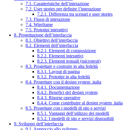
7.1. Caratteristiche dell’interazione
7.2. User stories per definire l’interazione
7.2.1. Differenza tra scenari e user stories
7.3. Flussi di interazione
7.4. Wireframe
7.5. Prototipi interattivi
8. Progettazione dell’interfaccia
8.1. Obiettivi dell’interfaccia
8.2. Elementi dell’interfaccia
8.2.1. Elementi di composizione
8.2.2. Elementi interattivi
8.2.3. Elementi testuali (microtesti)
8.3. Progettare e costruire in alta fedeltà
8.3.1. Layout di pagina
8.3.2. Prototipi in alta fedeltà
8.4. Progettare con il design system .italia
8.4.1. Documentazione
8.4.2. Benefici del design system
8.4.3. Risorse operative
8.4.4. Come contribuire al design system .italia
8.5. Progettare con i modelli di sito e servizi
8.5.1. Vantaggi dell’utilizzo dei modelli
8.5.2. I modelli di sito e servizi disponibili
9. Sviluppo dell’interfaccia
9.1. Approccio allo sviluppo