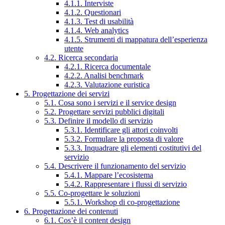
4.1.1. Interviste
4.1.2. Questionari
4.1.3. Test di usabilità
4.1.4. Web analytics
4.1.5. Strumenti di mappatura dell’esperienza
utente
4.2. Ricerca secondaria
4.2.1. Ricerca documentale
4.2.2. Analisi benchmark
4.2.3. Valutazione euristica
5. Progettazione dei servizi
5.1. Cosa sono i servizi e il service design
5.2. Progettare servizi pubblici digitali
5.3. Definire il modello di servizio
5.3.1. Identificare gli attori coinvolti
5.3.2. Formulare la proposta di valore
5.3.3. Inquadrare gli elementi costitutivi del
servizio
5.4. Descrivere il funzionamento del servizio
5.4.1. Mappare l’ecosistema
5.4.2. Rappresentare i flussi di servizio
5.5. Co-progettare le soluzioni
5.5.1. Workshop di co-progettazione
6. Progettazione dei contenuti
6.1. Cos’è il content design