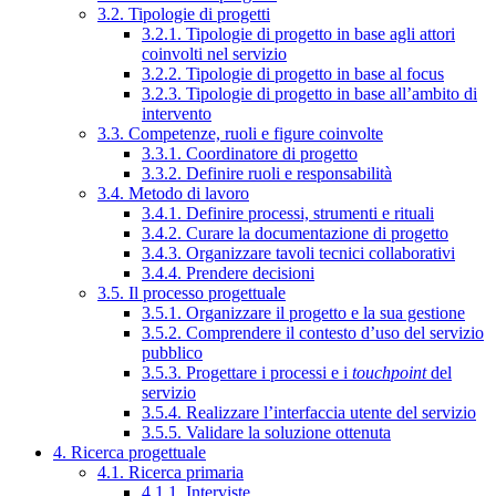
3.2. Tipologie di progetti
3.2.1. Tipologie di progetto in base agli attori
coinvolti nel servizio
3.2.2. Tipologie di progetto in base al focus
3.2.3. Tipologie di progetto in base all’ambito di
intervento
3.3. Competenze, ruoli e figure coinvolte
3.3.1. Coordinatore di progetto
3.3.2. Definire ruoli e responsabilità
3.4. Metodo di lavoro
3.4.1. Definire processi, strumenti e rituali
3.4.2. Curare la documentazione di progetto
3.4.3. Organizzare tavoli tecnici collaborativi
3.4.4. Prendere decisioni
3.5. Il processo progettuale
3.5.1. Organizzare il progetto e la sua gestione
3.5.2. Comprendere il contesto d’uso del servizio
pubblico
3.5.3. Progettare i processi e i
touchpoint
del
servizio
3.5.4. Realizzare l’interfaccia utente del servizio
3.5.5. Validare la soluzione ottenuta
4. Ricerca progettuale
4.1. Ricerca primaria
4.1.1. Interviste