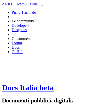
AGID
+
Team Digitale
Piano Triennale
Le community
Developers
Designers
Gli strumenti
Forum
Docs
GitHub
Docs Italia
beta
Documenti pubblici, digitali.