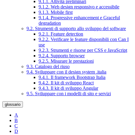
9.1.1. Attività preliminari
9.1.2. Web design responsivo e accessibile
9.1.3. Mobile first
9.1.4. Progressive enhancement e Graceful
degradation
9.2. Strumenti di supporto allo sviluppo del software
9.2.1. Feature detection
9.2.2. Verificare le feature disponibili con Can I
use
9.2.3. Strumenti e risorse per CSS e JavaScript
9.2.4. Supporto browser
9.2.5. Misurare le prestazioni
9.3. Catalogo del riuso
9.4. Sviluppare con il design system .italia
9.4.1. Il framework Bootstrap Italia
9.4.2. Il kit di sviluppo React
9.4.3. Il kit di sviluppo Angular
9.5. Sviluppare con i modelli di sito e servizi
glossario
A
B
C
D