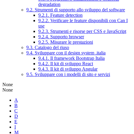
degradation
9.2. Strumenti di supporto allo sviluppo del software
9.2.1. Feature detection
9.2.2. Verificare le feature disponibili con Can I
use
9.2.3. Strumenti e risorse per CSS e JavaScript
9.2.4. Supporto browser
9.2.5. Misurare le prestazioni
9.3. Catalogo del riuso
9.4. Sviluppare con il design system .italia
9.4.1. Il framework Bootstrap Italia
9.4.2. Il kit di sviluppo React
9.4.3. Il kit di sviluppo Angular
9.5. Sviluppare con i modelli di sito e servizi
None
None
A
B
C
D
E
I
M