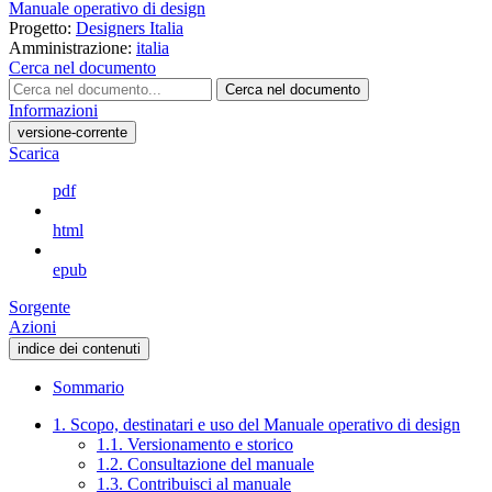
Manuale operativo di design
Progetto:
Designers Italia
Amministrazione:
italia
Cerca nel documento
Cerca nel documento
Informazioni
versione-corrente
Scarica
pdf
html
epub
Sorgente
Azioni
indice dei contenuti
Sommario
1. Scopo, destinatari e uso del Manuale operativo di design
1.1. Versionamento e storico
1.2. Consultazione del manuale
1.3. Contribuisci al manuale