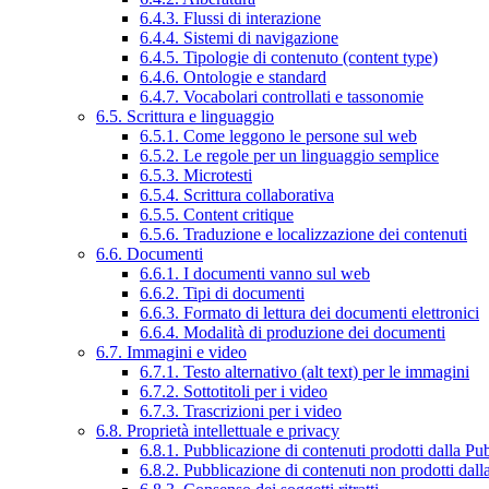
6.4.3. Flussi di interazione
6.4.4. Sistemi di navigazione
6.4.5. Tipologie di contenuto (content type)
6.4.6. Ontologie e standard
6.4.7. Vocabolari controllati e tassonomie
6.5. Scrittura e linguaggio
6.5.1. Come leggono le persone sul web
6.5.2. Le regole per un linguaggio semplice
6.5.3. Microtesti
6.5.4. Scrittura collaborativa
6.5.5. Content critique
6.5.6. Traduzione e localizzazione dei contenuti
6.6. Documenti
6.6.1. I documenti vanno sul web
6.6.2. Tipi di documenti
6.6.3. Formato di lettura dei documenti elettronici
6.6.4. Modalità di produzione dei documenti
6.7. Immagini e video
6.7.1. Testo alternativo (alt text) per le immagini
6.7.2. Sottotitoli per i video
6.7.3. Trascrizioni per i video
6.8. Proprietà intellettuale e privacy
6.8.1. Pubblicazione di contenuti prodotti dalla P
6.8.2. Pubblicazione di contenuti non prodotti dal