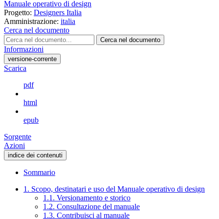
Manuale operativo di design
Progetto:
Designers Italia
Amministrazione:
italia
Cerca nel documento
Cerca nel documento
Informazioni
versione-corrente
Scarica
pdf
html
epub
Sorgente
Azioni
indice dei contenuti
Sommario
1. Scopo, destinatari e uso del Manuale operativo di design
1.1. Versionamento e storico
1.2. Consultazione del manuale
1.3. Contribuisci al manuale