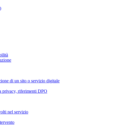
)
ilità
azione
ione di un sito o servizio digitale
va privacy, riferimenti DPO
olti nel servizio
ntervento