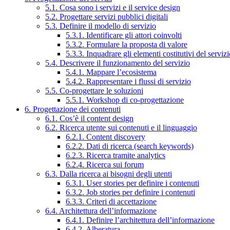
5.1. Cosa sono i servizi e il service design
5.2. Progettare servizi pubblici digitali
5.3. Definire il modello di servizio
5.3.1. Identificare gli attori coinvolti
5.3.2. Formulare la proposta di valore
5.3.3. Inquadrare gli elementi costitutivi del serviz
5.4. Descrivere il funzionamento del servizio
5.4.1. Mappare l’ecosistema
5.4.2. Rappresentare i flussi di servizio
5.5. Co-progettare le soluzioni
5.5.1. Workshop di co-progettazione
6. Progettazione dei contenuti
6.1. Cos’è il content design
6.2. Ricerca utente sui contenuti e il linguaggio
6.2.1. Content discovery
6.2.2. Dati di ricerca (search keywords)
6.2.3. Ricerca tramite analytics
6.2.4. Ricerca sui forum
6.3. Dalla ricerca ai bisogni degli utenti
6.3.1. User stories per definire i contenuti
6.3.2. Job stories per definire i contenuti
6.3.3. Criteri di accettazione
6.4. Architettura dell’informazione
6.4.1. Definire l’architettura dell’informazione
6.4.2. Alberatura