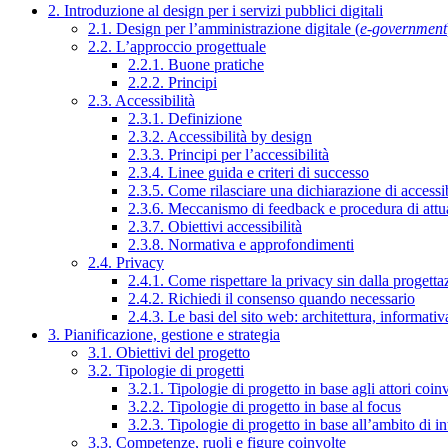
2. Introduzione al design per i servizi pubblici digitali
2.1. Design per l’amministrazione digitale (
e-government
2.2. L’approccio progettuale
2.2.1. Buone pratiche
2.2.2. Principi
2.3. Accessibilità
2.3.1. Definizione
2.3.2. Accessibilità by design
2.3.3. Principi per l’accessibilità
2.3.4. Linee guida e criteri di successo
2.3.5. Come rilasciare una dichiarazione di accessib
2.3.6. Meccanismo di feedback e procedura di attu
2.3.7. Obiettivi accessibilità
2.3.8. Normativa e approfondimenti
2.4. Privacy
2.4.1. Come rispettare la privacy sin dalla progettaz
2.4.2. Richiedi il consenso quando necessario
2.4.3. Le basi del sito web: architettura, informati
3. Pianificazione, gestione e strategia
3.1. Obiettivi del progetto
3.2. Tipologie di progetti
3.2.1. Tipologie di progetto in base agli attori coinv
3.2.2. Tipologie di progetto in base al focus
3.2.3. Tipologie di progetto in base all’ambito di i
3.3. Competenze, ruoli e figure coinvolte