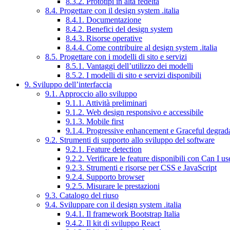
8.3.2. Prototipi in alta fedeltà
8.4. Progettare con il design system .italia
8.4.1. Documentazione
8.4.2. Benefici del design system
8.4.3. Risorse operative
8.4.4. Come contribuire al design system .italia
8.5. Progettare con i modelli di sito e servizi
8.5.1. Vantaggi dell’utilizzo dei modelli
8.5.2. I modelli di sito e servizi disponibili
9. Sviluppo dell’interfaccia
9.1. Approccio allo sviluppo
9.1.1. Attività preliminari
9.1.2. Web design responsivo e accessibile
9.1.3. Mobile first
9.1.4. Progressive enhancement e Graceful degrad
9.2. Strumenti di supporto allo sviluppo del software
9.2.1. Feature detection
9.2.2. Verificare le feature disponibili con Can I us
9.2.3. Strumenti e risorse per CSS e JavaScript
9.2.4. Supporto browser
9.2.5. Misurare le prestazioni
9.3. Catalogo del riuso
9.4. Sviluppare con il design system .italia
9.4.1. Il framework Bootstrap Italia
9.4.2. Il kit di sviluppo React