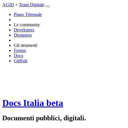
AGID
+
Team Digitale
Piano Triennale
Le community
Developers
Designers
Gli strumenti
Forum
Docs
GitHub
Docs Italia
beta
Documenti pubblici, digitali.