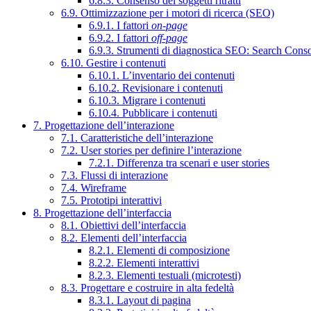
6.8.3. Consenso dei soggetti ritratti
6.9. Ottimizzazione per i motori di ricerca (SEO)
6.9.1. I fattori
on-page
6.9.2. I fattori
off-page
6.9.3. Strumenti di diagnostica SEO: Search Cons
6.10. Gestire i contenuti
6.10.1. L’inventario dei contenuti
6.10.2. Revisionare i contenuti
6.10.3. Migrare i contenuti
6.10.4. Pubblicare i contenuti
7. Progettazione dell’interazione
7.1. Caratteristiche dell’interazione
7.2. User stories per definire l’interazione
7.2.1. Differenza tra scenari e user stories
7.3. Flussi di interazione
7.4. Wireframe
7.5. Prototipi interattivi
8. Progettazione dell’interfaccia
8.1. Obiettivi dell’interfaccia
8.2. Elementi dell’interfaccia
8.2.1. Elementi di composizione
8.2.2. Elementi interattivi
8.2.3. Elementi testuali (microtesti)
8.3. Progettare e costruire in alta fedeltà
8.3.1. Layout di pagina