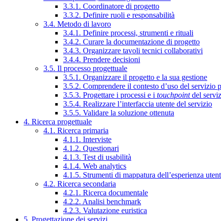
3.3.1. Coordinatore di progetto
3.3.2. Definire ruoli e responsabilità
3.4. Metodo di lavoro
3.4.1. Definire processi, strumenti e rituali
3.4.2. Curare la documentazione di progetto
3.4.3. Organizzare tavoli tecnici collaborativi
3.4.4. Prendere decisioni
3.5. Il processo progettuale
3.5.1. Organizzare il progetto e la sua gestione
3.5.2. Comprendere il contesto d’uso del servizio 
3.5.3. Progettare i processi e i
touchpoint
del servi
3.5.4. Realizzare l’interfaccia utente del servizio
3.5.5. Validare la soluzione ottenuta
4. Ricerca progettuale
4.1. Ricerca primaria
4.1.1. Interviste
4.1.2. Questionari
4.1.3. Test di usabilità
4.1.4. Web analytics
4.1.5. Strumenti di mappatura dell’esperienza uten
4.2. Ricerca secondaria
4.2.1. Ricerca documentale
4.2.2. Analisi benchmark
4.2.3. Valutazione euristica
5. Progettazione dei servizi