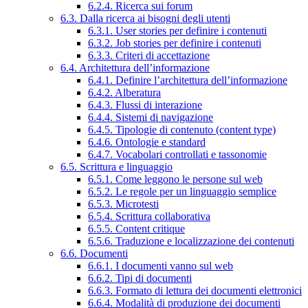
6.2.4. Ricerca sui forum
6.3. Dalla ricerca ai bisogni degli utenti
6.3.1. User stories per definire i contenuti
6.3.2. Job stories per definire i contenuti
6.3.3. Criteri di accettazione
6.4. Architettura dell’informazione
6.4.1. Definire l’architettura dell’informazione
6.4.2. Alberatura
6.4.3. Flussi di interazione
6.4.4. Sistemi di navigazione
6.4.5. Tipologie di contenuto (content type)
6.4.6. Ontologie e standard
6.4.7. Vocabolari controllati e tassonomie
6.5. Scrittura e linguaggio
6.5.1. Come leggono le persone sul web
6.5.2. Le regole per un linguaggio semplice
6.5.3. Microtesti
6.5.4. Scrittura collaborativa
6.5.5. Content critique
6.5.6. Traduzione e localizzazione dei contenuti
6.6. Documenti
6.6.1. I documenti vanno sul web
6.6.2. Tipi di documenti
6.6.3. Formato di lettura dei documenti elettronici
6.6.4. Modalità di produzione dei documenti