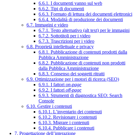
6.6.1. I documenti vanno sul web
6.6.2. Tipi di documenti
6.6.3. Formato di lettura dei documenti elettronici
6.6.4. Modalità di produzione dei documenti
6.7. Immagini e video
6.7.1. Testo alternativo (alt text) per le immagini
6.7.2. Sottotitoli per i video
6.7.3. Trascrizioni per i video
6.8. Proprietà intellettuale e privacy
6.8.1. Pubblicazione di contenuti prodotti dalla
Pubblica Amministrazione
6.8.2. Pubblicazione di contenuti non prodotti
dalla Pubblica Amministrazione
6.8.3. Consenso dei soggetti ritratti
6.9. Ottimizzazione per i motori di ricerca (SEO)
6.9.1. I fattori
on-page
6.9.2. I fattori
off-page
6.9.3. Strumenti di diagnostica SEO: Search
Console
6.10. Gestire i contenuti
6.10.1. L’inventario dei contenuti
6.10.2. Revisionare i contenuti
6.10.3. Migrare i contenuti
6.10.4. Pubblicare i contenuti
7. Progettazione dell’interazione