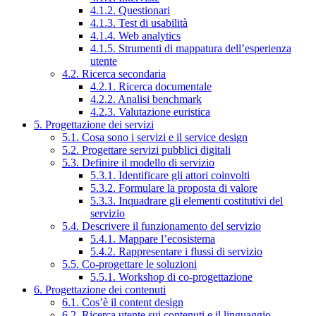
4.1.2. Questionari
4.1.3. Test di usabilità
4.1.4. Web analytics
4.1.5. Strumenti di mappatura dell’esperienza
utente
4.2. Ricerca secondaria
4.2.1. Ricerca documentale
4.2.2. Analisi benchmark
4.2.3. Valutazione euristica
5. Progettazione dei servizi
5.1. Cosa sono i servizi e il service design
5.2. Progettare servizi pubblici digitali
5.3. Definire il modello di servizio
5.3.1. Identificare gli attori coinvolti
5.3.2. Formulare la proposta di valore
5.3.3. Inquadrare gli elementi costitutivi del
servizio
5.4. Descrivere il funzionamento del servizio
5.4.1. Mappare l’ecosistema
5.4.2. Rappresentare i flussi di servizio
5.5. Co-progettare le soluzioni
5.5.1. Workshop di co-progettazione
6. Progettazione dei contenuti
6.1. Cos’è il content design
6.2. Ricerca utente sui contenuti e il linguaggio