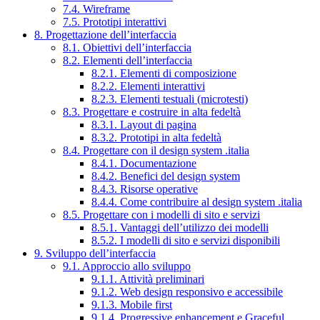
7.4. Wireframe
7.5. Prototipi interattivi
8. Progettazione dell’interfaccia
8.1. Obiettivi dell’interfaccia
8.2. Elementi dell’interfaccia
8.2.1. Elementi di composizione
8.2.2. Elementi interattivi
8.2.3. Elementi testuali (microtesti)
8.3. Progettare e costruire in alta fedeltà
8.3.1. Layout di pagina
8.3.2. Prototipi in alta fedeltà
8.4. Progettare con il design system .italia
8.4.1. Documentazione
8.4.2. Benefici del design system
8.4.3. Risorse operative
8.4.4. Come contribuire al design system .italia
8.5. Progettare con i modelli di sito e servizi
8.5.1. Vantaggi dell’utilizzo dei modelli
8.5.2. I modelli di sito e servizi disponibili
9. Sviluppo dell’interfaccia
9.1. Approccio allo sviluppo
9.1.1. Attività preliminari
9.1.2. Web design responsivo e accessibile
9.1.3. Mobile first
9.1.4. Progressive enhancement e Graceful