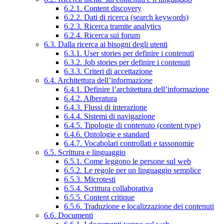
6.2.1. Content discovery
6.2.2. Dati di ricerca (search keywords)
6.2.3. Ricerca tramite analytics
6.2.4. Ricerca sui forum
6.3. Dalla ricerca ai bisogni degli utenti
6.3.1. User stories per definire i contenuti
6.3.2. Job stories per definire i contenuti
6.3.3. Criteri di accettazione
6.4. Architettura dell’informazione
6.4.1. Definire l’architettura dell’informazione
6.4.2. Alberatura
6.4.3. Flussi di interazione
6.4.4. Sistemi di navigazione
6.4.5. Tipologie di contenuto (content type)
6.4.6. Ontologie e standard
6.4.7. Vocabolari controllati e tassonomie
6.5. Scrittura e linguaggio
6.5.1. Come leggono le persone sul web
6.5.2. Le regole per un linguaggio semplice
6.5.3. Microtesti
6.5.4. Scrittura collaborativa
6.5.5. Content critique
6.5.6. Traduzione e localizzazione dei contenuti
6.6. Documenti