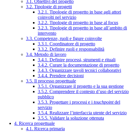
3.1. Obiettivi del progetto
3.2. Tipologie di progetti
3.2.1. Tipologie di progetto in base agli attori
coinvolti nel servizio
3.2.2. Tipologie di progetto in base al focus
3.2.3. Tipologie di progetto in base all’ambito di
intervento
3.3. Competenze, ruoli e figure coinvolte
3.3.1. Coordinatore di progetto
3.3.2. Definire ruoli e responsabilità
3.4. Metodo di lavoro
3.4.1. Definire processi, strumenti e rituali
3.4.2. Curare la documentazione di progetto
3.4.3. Organizzare tavoli tecnici collaborativi
3.4.4. Prendere decisioni
3.5. Il processo progettuale
3.5.1. Organizzare il progetto e la sua gestione
3.5.2. Comprendere il contesto d’uso del servizio
pubblico
3.5.3. Progettare i processi e i
touchpoint
del
servizio
3.5.4. Realizzare l’interfaccia utente del servizio
3.5.5. Validare la soluzione ottenuta
4. Ricerca progettuale
4.1. Ricerca primaria