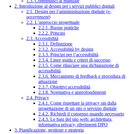
1.3. Contribuisci al manuale
2. Introduzione al design per i servizi pubblici digitali
2.1. Design per l’amministrazione digitale (
e-
government
)
2.2. L’approccio progettuale
2.2.1. Buone pratiche
2.2.2. Principi
2.3. Accessibilità
2.3.1. Definizione
2.3.2. Accessibilità by design
2.3.3. Principi per l’accessibilità
2.3.4. Linee guida e criteri di successo
2.3.5. Come rilasciare una dichiarazione di
accessibilità
2.3.6. Meccanismo di feedback e procedura di
attuazione
2.3.7. Obiettivi accessibilità
2.3.8. Normativa e approfondimenti
2.4. Privacy
2.4.1. Come rispettare la privacy sin dalla
progettazione di un sito o servizio digitale
2.4.2. Richiedi il consenso quando necessario
2.4.3. Le basi del sito web: architettura,
informativa privacy, riferimenti DPO
3. Pianificazione, gestione e strategia