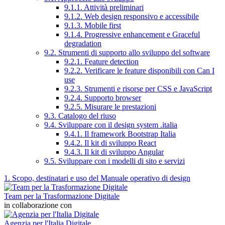
9.1.1. Attività preliminari
9.1.2. Web design responsivo e accessibile
9.1.3. Mobile first
9.1.4. Progressive enhancement e Graceful
degradation
9.2. Strumenti di supporto allo sviluppo del software
9.2.1. Feature detection
9.2.2. Verificare le feature disponibili con Can I
use
9.2.3. Strumenti e risorse per CSS e JavaScript
9.2.4. Supporto browser
9.2.5. Misurare le prestazioni
9.3. Catalogo del riuso
9.4. Sviluppare con il design system .italia
9.4.1. Il framework Bootstrap Italia
9.4.2. Il kit di sviluppo React
9.4.3. Il kit di sviluppo Angular
9.5. Sviluppare con i modelli di sito e servizi
1. Scopo, destinatari e uso del Manuale operativo di design
Team per la Trasformazione Digitale
in collaborazione con
Agenzia per l'Italia Digitale