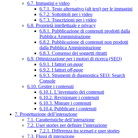
6.7. Immagini e video
6.7.1. Testo alternativo (alt text) per le immagini
6.7.2. Sottotitoli per i video
6.7.3. Trascrizioni per i video
6.8. Proprietà intellettuale e privacy
6.8.1. Pubblicazione di contenuti prodotti dalla
Pubblica Amministrazione
6.8.2. Pubblicazione di contenuti non prodotti
dalla Pubblica Amministrazione
6.8.3. Consenso dei soggetti ritratti
6.9. Ottimizzazione per i motori di ricerca (SEO)
6.9.1. I fattori
on-page
6.9.2. I fattori
off-page
6.9.3. Strumenti di diagnostica SEO: Search
Console
6.10. Gestire i contenuti
6.10.1. L’inventario dei contenuti
6.10.2. Revisionare i contenuti
6.10.3. Migrare i contenuti
6.10.4. Pubblicare i contenuti
7. Progettazione dell’interazione
7.1. Caratteristiche dell’interazione
7.2. User stories per definire l’interazione
7.2.1. Differenza tra scenari e user stories
7.3. Flussi di interazione