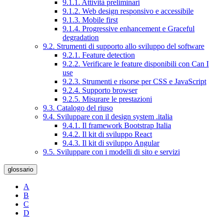
9.1.1. Attività preliminari
9.1.2. Web design responsivo e accessibile
9.1.3. Mobile first
9.1.4. Progressive enhancement e Graceful
degradation
9.2. Strumenti di supporto allo sviluppo del software
9.2.1. Feature detection
9.2.2. Verificare le feature disponibili con Can I
use
9.2.3. Strumenti e risorse per CSS e JavaScript
9.2.4. Supporto browser
9.2.5. Misurare le prestazioni
9.3. Catalogo del riuso
9.4. Sviluppare con il design system .italia
9.4.1. Il framework Bootstrap Italia
9.4.2. Il kit di sviluppo React
9.4.3. Il kit di sviluppo Angular
9.5. Sviluppare con i modelli di sito e servizi
glossario
A
B
C
D