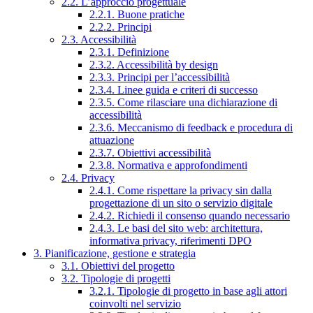
2.2. L’approccio progettuale
2.2.1. Buone pratiche
2.2.2. Principi
2.3. Accessibilità
2.3.1. Definizione
2.3.2. Accessibilità by design
2.3.3. Principi per l’accessibilità
2.3.4. Linee guida e criteri di successo
2.3.5. Come rilasciare una dichiarazione di
accessibilità
2.3.6. Meccanismo di feedback e procedura di
attuazione
2.3.7. Obiettivi accessibilità
2.3.8. Normativa e approfondimenti
2.4. Privacy
2.4.1. Come rispettare la privacy sin dalla
progettazione di un sito o servizio digitale
2.4.2. Richiedi il consenso quando necessario
2.4.3. Le basi del sito web: architettura,
informativa privacy, riferimenti DPO
3. Pianificazione, gestione e strategia
3.1. Obiettivi del progetto
3.2. Tipologie di progetti
3.2.1. Tipologie di progetto in base agli attori
coinvolti nel servizio