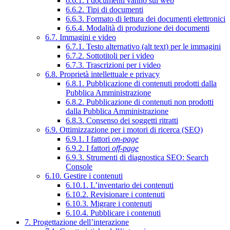
6.6.1. I documenti vanno sul web
6.6.2. Tipi di documenti
6.6.3. Formato di lettura dei documenti elettronici
6.6.4. Modalità di produzione dei documenti
6.7. Immagini e video
6.7.1. Testo alternativo (alt text) per le immagini
6.7.2. Sottotitoli per i video
6.7.3. Trascrizioni per i video
6.8. Proprietà intellettuale e privacy
6.8.1. Pubblicazione di contenuti prodotti dalla
Pubblica Amministrazione
6.8.2. Pubblicazione di contenuti non prodotti
dalla Pubblica Amministrazione
6.8.3. Consenso dei soggetti ritratti
6.9. Ottimizzazione per i motori di ricerca (SEO)
6.9.1. I fattori
on-page
6.9.2. I fattori
off-page
6.9.3. Strumenti di diagnostica SEO: Search
Console
6.10. Gestire i contenuti
6.10.1. L’inventario dei contenuti
6.10.2. Revisionare i contenuti
6.10.3. Migrare i contenuti
6.10.4. Pubblicare i contenuti
7. Progettazione dell’interazione