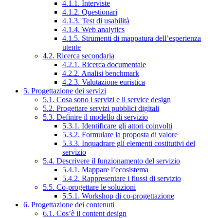
4.1.1. Interviste
4.1.2. Questionari
4.1.3. Test di usabilità
4.1.4. Web analytics
4.1.5. Strumenti di mappatura dell’esperienza
utente
4.2. Ricerca secondaria
4.2.1. Ricerca documentale
4.2.2. Analisi benchmark
4.2.3. Valutazione euristica
5. Progettazione dei servizi
5.1. Cosa sono i servizi e il service design
5.2. Progettare servizi pubblici digitali
5.3. Definire il modello di servizio
5.3.1. Identificare gli attori coinvolti
5.3.2. Formulare la proposta di valore
5.3.3. Inquadrare gli elementi costitutivi del
servizio
5.4. Descrivere il funzionamento del servizio
5.4.1. Mappare l’ecosistema
5.4.2. Rappresentare i flussi di servizio
5.5. Co-progettare le soluzioni
5.5.1. Workshop di co-progettazione
6. Progettazione dei contenuti
6.1. Cos’è il content design