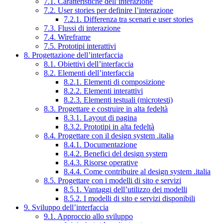
7.1. Caratteristiche dell’interazione
7.2. User stories per definire l’interazione
7.2.1. Differenza tra scenari e user stories
7.3. Flussi di interazione
7.4. Wireframe
7.5. Prototipi interattivi
8. Progettazione dell’interfaccia
8.1. Obiettivi dell’interfaccia
8.2. Elementi dell’interfaccia
8.2.1. Elementi di composizione
8.2.2. Elementi interattivi
8.2.3. Elementi testuali (microtesti)
8.3. Progettare e costruire in alta fedeltà
8.3.1. Layout di pagina
8.3.2. Prototipi in alta fedeltà
8.4. Progettare con il design system .italia
8.4.1. Documentazione
8.4.2. Benefici del design system
8.4.3. Risorse operative
8.4.4. Come contribuire al design system .italia
8.5. Progettare con i modelli di sito e servizi
8.5.1. Vantaggi dell’utilizzo dei modelli
8.5.2. I modelli di sito e servizi disponibili
9. Sviluppo dell’interfaccia
9.1. Approccio allo sviluppo