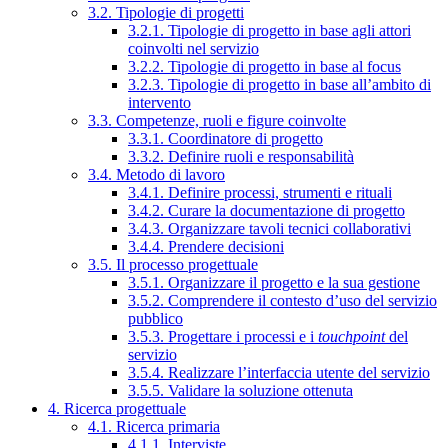
3.2. Tipologie di progetti
3.2.1. Tipologie di progetto in base agli attori
coinvolti nel servizio
3.2.2. Tipologie di progetto in base al focus
3.2.3. Tipologie di progetto in base all’ambito di
intervento
3.3. Competenze, ruoli e figure coinvolte
3.3.1. Coordinatore di progetto
3.3.2. Definire ruoli e responsabilità
3.4. Metodo di lavoro
3.4.1. Definire processi, strumenti e rituali
3.4.2. Curare la documentazione di progetto
3.4.3. Organizzare tavoli tecnici collaborativi
3.4.4. Prendere decisioni
3.5. Il processo progettuale
3.5.1. Organizzare il progetto e la sua gestione
3.5.2. Comprendere il contesto d’uso del servizio
pubblico
3.5.3. Progettare i processi e i
touchpoint
del
servizio
3.5.4. Realizzare l’interfaccia utente del servizio
3.5.5. Validare la soluzione ottenuta
4. Ricerca progettuale
4.1. Ricerca primaria
4.1.1. Interviste