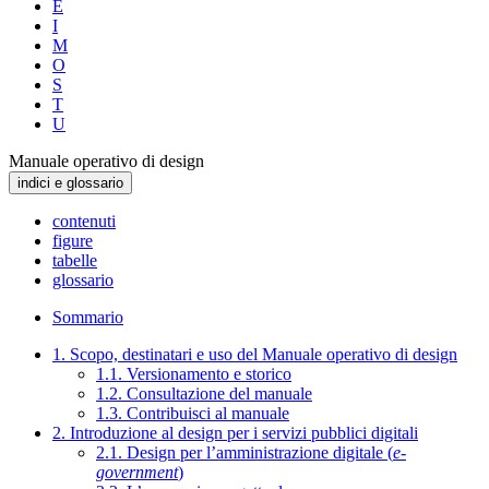
E
I
M
O
S
T
U
Manuale operativo di design
indici e glossario
contenuti
figure
tabelle
glossario
Sommario
1. Scopo, destinatari e uso del Manuale operativo di design
1.1. Versionamento e storico
1.2. Consultazione del manuale
1.3. Contribuisci al manuale
2. Introduzione al design per i servizi pubblici digitali
2.1. Design per l’amministrazione digitale (
e-
government
)