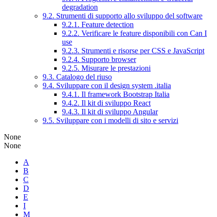
degradation
9.2. Strumenti di supporto allo sviluppo del software
9.2.1. Feature detection
9.2.2. Verificare le feature disponibili con Can I
use
9.2.3. Strumenti e risorse per CSS e JavaScript
9.2.4. Supporto browser
9.2.5. Misurare le prestazioni
9.3. Catalogo del riuso
9.4. Sviluppare con il design system .italia
9.4.1. Il framework Bootstrap Italia
9.4.2. Il kit di sviluppo React
9.4.3. Il kit di sviluppo Angular
9.5. Sviluppare con i modelli di sito e servizi
None
None
A
B
C
D
E
I
M