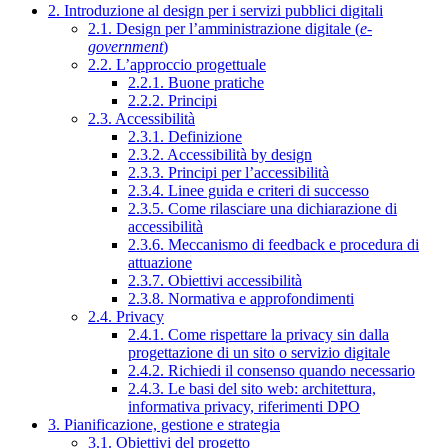
2. Introduzione al design per i servizi pubblici digitali
2.1. Design per l’amministrazione digitale (
e-
government
)
2.2. L’approccio progettuale
2.2.1. Buone pratiche
2.2.2. Principi
2.3. Accessibilità
2.3.1. Definizione
2.3.2. Accessibilità by design
2.3.3. Principi per l’accessibilità
2.3.4. Linee guida e criteri di successo
2.3.5. Come rilasciare una dichiarazione di
accessibilità
2.3.6. Meccanismo di feedback e procedura di
attuazione
2.3.7. Obiettivi accessibilità
2.3.8. Normativa e approfondimenti
2.4. Privacy
2.4.1. Come rispettare la privacy sin dalla
progettazione di un sito o servizio digitale
2.4.2. Richiedi il consenso quando necessario
2.4.3. Le basi del sito web: architettura,
informativa privacy, riferimenti DPO
3. Pianificazione, gestione e strategia
3.1. Obiettivi del progetto