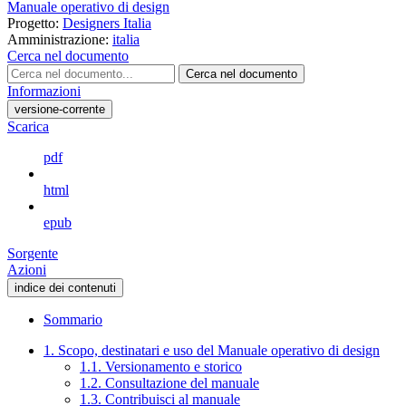
Manuale operativo di design
Progetto:
Designers Italia
Amministrazione:
italia
Cerca nel documento
Cerca nel documento
Informazioni
versione-corrente
Scarica
pdf
html
epub
Sorgente
Azioni
indice dei contenuti
Sommario
1. Scopo, destinatari e uso del Manuale operativo di design
1.1. Versionamento e storico
1.2. Consultazione del manuale
1.3. Contribuisci al manuale