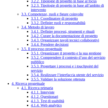
3.2.2. Tipologie di progetto in base al focus
3.2.3. Tipologie di progetto in base all’ambito di
intervento
3.3. Competenze, ruoli e figure coinvolte
3.3.1. Coordinatore di progetto
3.3.2. Definire ruoli e responsabilità
3.4. Metodo di lavoro
3.4.1. Definire processi, strumenti e rituali
3.4.2. Curare la documentazione di progetto
3.4.3. Organizzare tavoli tecnici collaborativi
3.4.4. Prendere decisioni
3.5. Il processo progettuale
3.5.1. Organizzare il progetto e la sua gestione
3.5.2. Comprendere il contesto d’uso del servizio
pubblico
3.5.3. Progettare i processi e i
touchpoint
del
servizio
3.5.4. Realizzare l’interfaccia utente del servizio
3.5.5. Validare la soluzione ottenuta
4. Ricerca progettuale
4.1. Ricerca primaria
4.1.1. Interviste
4.1.2. Questionari
4.1.3. Test di usabilità
4.1.4. Web analytics