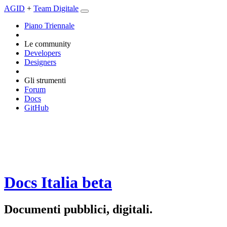
AGID
+
Team Digitale
Piano Triennale
Le community
Developers
Designers
Gli strumenti
Forum
Docs
GitHub
Docs Italia
beta
Documenti pubblici, digitali.