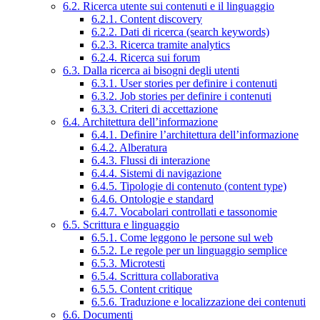
6.2. Ricerca utente sui contenuti e il linguaggio
6.2.1. Content discovery
6.2.2. Dati di ricerca (search keywords)
6.2.3. Ricerca tramite analytics
6.2.4. Ricerca sui forum
6.3. Dalla ricerca ai bisogni degli utenti
6.3.1. User stories per definire i contenuti
6.3.2. Job stories per definire i contenuti
6.3.3. Criteri di accettazione
6.4. Architettura dell’informazione
6.4.1. Definire l’architettura dell’informazione
6.4.2. Alberatura
6.4.3. Flussi di interazione
6.4.4. Sistemi di navigazione
6.4.5. Tipologie di contenuto (content type)
6.4.6. Ontologie e standard
6.4.7. Vocabolari controllati e tassonomie
6.5. Scrittura e linguaggio
6.5.1. Come leggono le persone sul web
6.5.2. Le regole per un linguaggio semplice
6.5.3. Microtesti
6.5.4. Scrittura collaborativa
6.5.5. Content critique
6.5.6. Traduzione e localizzazione dei contenuti
6.6. Documenti