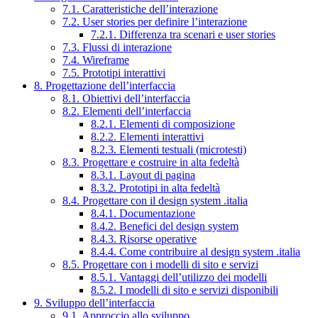
7.1. Caratteristiche dell’interazione
7.2. User stories per definire l’interazione
7.2.1. Differenza tra scenari e user stories
7.3. Flussi di interazione
7.4. Wireframe
7.5. Prototipi interattivi
8. Progettazione dell’interfaccia
8.1. Obiettivi dell’interfaccia
8.2. Elementi dell’interfaccia
8.2.1. Elementi di composizione
8.2.2. Elementi interattivi
8.2.3. Elementi testuali (microtesti)
8.3. Progettare e costruire in alta fedeltà
8.3.1. Layout di pagina
8.3.2. Prototipi in alta fedeltà
8.4. Progettare con il design system .italia
8.4.1. Documentazione
8.4.2. Benefici del design system
8.4.3. Risorse operative
8.4.4. Come contribuire al design system .italia
8.5. Progettare con i modelli di sito e servizi
8.5.1. Vantaggi dell’utilizzo dei modelli
8.5.2. I modelli di sito e servizi disponibili
9. Sviluppo dell’interfaccia
9.1. Approccio allo sviluppo