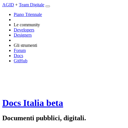
AGID
+
Team Digitale
Piano Triennale
Le community
Developers
Designers
Gli strumenti
Forum
Docs
GitHub
Docs Italia
beta
Documenti pubblici, digitali.