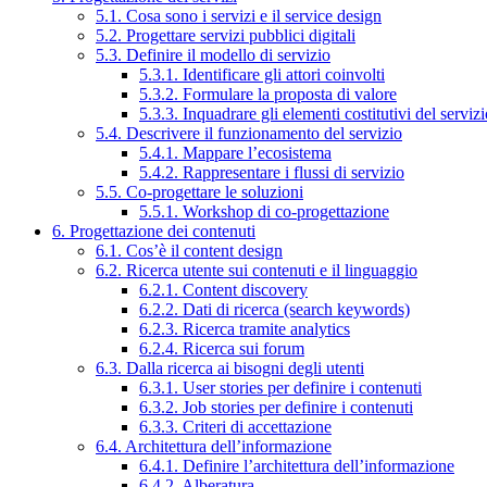
5.1. Cosa sono i servizi e il service design
5.2. Progettare servizi pubblici digitali
5.3. Definire il modello di servizio
5.3.1. Identificare gli attori coinvolti
5.3.2. Formulare la proposta di valore
5.3.3. Inquadrare gli elementi costitutivi del serviz
5.4. Descrivere il funzionamento del servizio
5.4.1. Mappare l’ecosistema
5.4.2. Rappresentare i flussi di servizio
5.5. Co-progettare le soluzioni
5.5.1. Workshop di co-progettazione
6. Progettazione dei contenuti
6.1. Cos’è il content design
6.2. Ricerca utente sui contenuti e il linguaggio
6.2.1. Content discovery
6.2.2. Dati di ricerca (search keywords)
6.2.3. Ricerca tramite analytics
6.2.4. Ricerca sui forum
6.3. Dalla ricerca ai bisogni degli utenti
6.3.1. User stories per definire i contenuti
6.3.2. Job stories per definire i contenuti
6.3.3. Criteri di accettazione
6.4. Architettura dell’informazione
6.4.1. Definire l’architettura dell’informazione
6.4.2. Alberatura