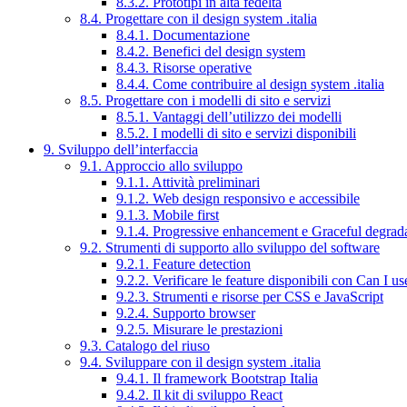
8.3.2. Prototipi in alta fedeltà
8.4. Progettare con il design system .italia
8.4.1. Documentazione
8.4.2. Benefici del design system
8.4.3. Risorse operative
8.4.4. Come contribuire al design system .italia
8.5. Progettare con i modelli di sito e servizi
8.5.1. Vantaggi dell’utilizzo dei modelli
8.5.2. I modelli di sito e servizi disponibili
9. Sviluppo dell’interfaccia
9.1. Approccio allo sviluppo
9.1.1. Attività preliminari
9.1.2. Web design responsivo e accessibile
9.1.3. Mobile first
9.1.4. Progressive enhancement e Graceful degrad
9.2. Strumenti di supporto allo sviluppo del software
9.2.1. Feature detection
9.2.2. Verificare le feature disponibili con Can I us
9.2.3. Strumenti e risorse per CSS e JavaScript
9.2.4. Supporto browser
9.2.5. Misurare le prestazioni
9.3. Catalogo del riuso
9.4. Sviluppare con il design system .italia
9.4.1. Il framework Bootstrap Italia
9.4.2. Il kit di sviluppo React