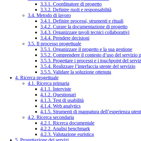
3.3.1. Coordinatore di progetto
3.3.2. Definire ruoli e responsabilità
3.4. Metodo di lavoro
3.4.1. Definire processi, strumenti e rituali
3.4.2. Curare la documentazione di progetto
3.4.3. Organizzare tavoli tecnici collaborativi
3.4.4. Prendere decisioni
3.5. Il processo progettuale
3.5.1. Organizzare il progetto e la sua gestione
3.5.2. Comprendere il contesto d’uso del servizio 
3.5.3. Progettare i processi e i
touchpoint
del servi
3.5.4. Realizzare l’interfaccia utente del servizio
3.5.5. Validare la soluzione ottenuta
4. Ricerca progettuale
4.1. Ricerca primaria
4.1.1. Interviste
4.1.2. Questionari
4.1.3. Test di usabilità
4.1.4. Web analytics
4.1.5. Strumenti di mappatura dell’esperienza uten
4.2. Ricerca secondaria
4.2.1. Ricerca documentale
4.2.2. Analisi benchmark
4.2.3. Valutazione euristica
5. Progettazione dei servizi