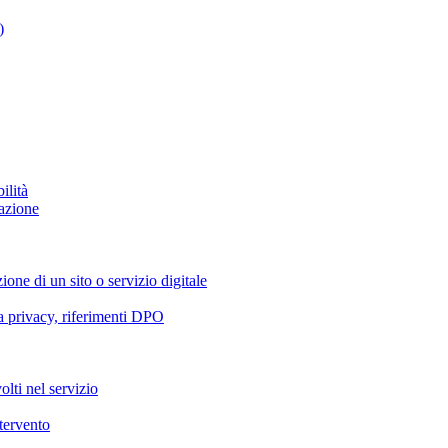
)
ilità
azione
ione di un sito o servizio digitale
va privacy, riferimenti DPO
olti nel servizio
ntervento