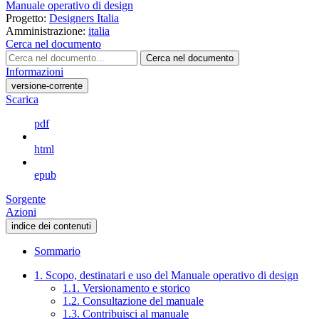
Manuale operativo di design
Progetto:
Designers Italia
Amministrazione:
italia
Cerca nel documento
Cerca nel documento
Informazioni
versione-corrente
Scarica
pdf
html
epub
Sorgente
Azioni
indice dei contenuti
Sommario
1. Scopo, destinatari e uso del Manuale operativo di design
1.1. Versionamento e storico
1.2. Consultazione del manuale
1.3. Contribuisci al manuale