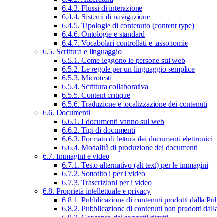
6.4.3. Flussi di interazione
6.4.4. Sistemi di navigazione
6.4.5. Tipologie di contenuto (content type)
6.4.6. Ontologie e standard
6.4.7. Vocabolari controllati e tassonomie
6.5. Scrittura e linguaggio
6.5.1. Come leggono le persone sul web
6.5.2. Le regole per un linguaggio semplice
6.5.3. Microtesti
6.5.4. Scrittura collaborativa
6.5.5. Content critique
6.5.6. Traduzione e localizzazione dei contenuti
6.6. Documenti
6.6.1. I documenti vanno sul web
6.6.2. Tipi di documenti
6.6.3. Formato di lettura dei documenti elettronici
6.6.4. Modalità di produzione dei documenti
6.7. Immagini e video
6.7.1. Testo alternativo (alt text) per le immagini
6.7.2. Sottotitoli per i video
6.7.3. Trascrizioni per i video
6.8. Proprietà intellettuale e privacy
6.8.1. Pubblicazione di contenuti prodotti dalla P
6.8.2. Pubblicazione di contenuti non prodotti dal