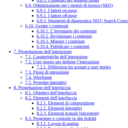
6.8.3. Consenso dei soggetti ritratti
6.9. Ottimizzazione per i motori di ricerca (SEO)
6.9.1. I fattori
on-page
6.9.2. I fattori
off-page
6.9.3. Strumenti di diagnostica SEO: Search Cons
6.10. Gestire i contenuti
6.10.1. L’inventario dei contenuti
6.10.2. Revisionare i contenuti
6.10.3. Migrare i contenuti
6.10.4. Pubblicare i contenuti
7. Progettazione dell’interazione
7.1. Caratteristiche dell’interazione
7.2. User stories per definire l’interazione
7.2.1. Differenza tra scenari e user stories
7.3. Flussi di interazione
7.4. Wireframe
7.5. Prototipi interattivi
8. Progettazione dell’interfaccia
8.1. Obiettivi dell’interfaccia
8.2. Elementi dell’interfaccia
8.2.1. Elementi di composizione
8.2.2. Elementi interattivi
8.2.3. Elementi testuali (microtesti)
8.3. Progettare e costruire in alta fedeltà
8.3.1. Layout di pagina