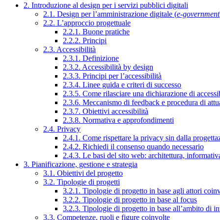
2. Introduzione al design per i servizi pubblici digitali
2.1. Design per l’amministrazione digitale (
e-government
2.2. L’approccio progettuale
2.2.1. Buone pratiche
2.2.2. Principi
2.3. Accessibilità
2.3.1. Definizione
2.3.2. Accessibilità by design
2.3.3. Principi per l’accessibilità
2.3.4. Linee guida e criteri di successo
2.3.5. Come rilasciare una dichiarazione di accessib
2.3.6. Meccanismo di feedback e procedura di attu
2.3.7. Obiettivi accessibilità
2.3.8. Normativa e approfondimenti
2.4. Privacy
2.4.1. Come rispettare la privacy sin dalla progettaz
2.4.2. Richiedi il consenso quando necessario
2.4.3. Le basi del sito web: architettura, informati
3. Pianificazione, gestione e strategia
3.1. Obiettivi del progetto
3.2. Tipologie di progetti
3.2.1. Tipologie di progetto in base agli attori coinv
3.2.2. Tipologie di progetto in base al focus
3.2.3. Tipologie di progetto in base all’ambito di i
3.3. Competenze, ruoli e figure coinvolte