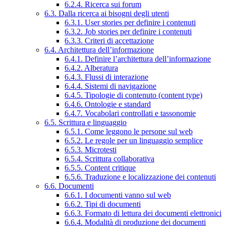
6.2.4. Ricerca sui forum
6.3. Dalla ricerca ai bisogni degli utenti
6.3.1. User stories per definire i contenuti
6.3.2. Job stories per definire i contenuti
6.3.3. Criteri di accettazione
6.4. Architettura dell’informazione
6.4.1. Definire l’architettura dell’informazione
6.4.2. Alberatura
6.4.3. Flussi di interazione
6.4.4. Sistemi di navigazione
6.4.5. Tipologie di contenuto (content type)
6.4.6. Ontologie e standard
6.4.7. Vocabolari controllati e tassonomie
6.5. Scrittura e linguaggio
6.5.1. Come leggono le persone sul web
6.5.2. Le regole per un linguaggio semplice
6.5.3. Microtesti
6.5.4. Scrittura collaborativa
6.5.5. Content critique
6.5.6. Traduzione e localizzazione dei contenuti
6.6. Documenti
6.6.1. I documenti vanno sul web
6.6.2. Tipi di documenti
6.6.3. Formato di lettura dei documenti elettronici
6.6.4. Modalità di produzione dei documenti