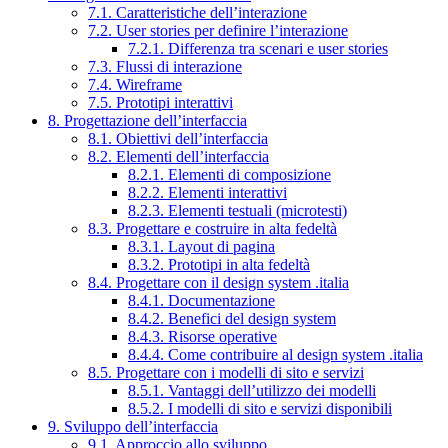
7.1. Caratteristiche dell’interazione
7.2. User stories per definire l’interazione
7.2.1. Differenza tra scenari e user stories
7.3. Flussi di interazione
7.4. Wireframe
7.5. Prototipi interattivi
8. Progettazione dell’interfaccia
8.1. Obiettivi dell’interfaccia
8.2. Elementi dell’interfaccia
8.2.1. Elementi di composizione
8.2.2. Elementi interattivi
8.2.3. Elementi testuali (microtesti)
8.3. Progettare e costruire in alta fedeltà
8.3.1. Layout di pagina
8.3.2. Prototipi in alta fedeltà
8.4. Progettare con il design system .italia
8.4.1. Documentazione
8.4.2. Benefici del design system
8.4.3. Risorse operative
8.4.4. Come contribuire al design system .italia
8.5. Progettare con i modelli di sito e servizi
8.5.1. Vantaggi dell’utilizzo dei modelli
8.5.2. I modelli di sito e servizi disponibili
9. Sviluppo dell’interfaccia
9.1. Approccio allo sviluppo