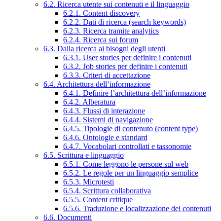
6.2. Ricerca utente sui contenuti e il linguaggio
6.2.1. Content discovery
6.2.2. Dati di ricerca (search keywords)
6.2.3. Ricerca tramite analytics
6.2.4. Ricerca sui forum
6.3. Dalla ricerca ai bisogni degli utenti
6.3.1. User stories per definire i contenuti
6.3.2. Job stories per definire i contenuti
6.3.3. Criteri di accettazione
6.4. Architettura dell’informazione
6.4.1. Definire l’architettura dell’informazione
6.4.2. Alberatura
6.4.3. Flussi di interazione
6.4.4. Sistemi di navigazione
6.4.5. Tipologie di contenuto (content type)
6.4.6. Ontologie e standard
6.4.7. Vocabolari controllati e tassonomie
6.5. Scrittura e linguaggio
6.5.1. Come leggono le persone sul web
6.5.2. Le regole per un linguaggio semplice
6.5.3. Microtesti
6.5.4. Scrittura collaborativa
6.5.5. Content critique
6.5.6. Traduzione e localizzazione dei contenuti
6.6. Documenti