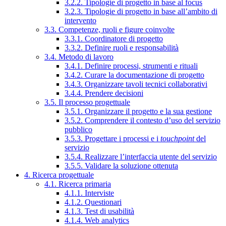
3.2.2. Tipologie di progetto in base al focus
3.2.3. Tipologie di progetto in base all’ambito di
intervento
3.3. Competenze, ruoli e figure coinvolte
3.3.1. Coordinatore di progetto
3.3.2. Definire ruoli e responsabilità
3.4. Metodo di lavoro
3.4.1. Definire processi, strumenti e rituali
3.4.2. Curare la documentazione di progetto
3.4.3. Organizzare tavoli tecnici collaborativi
3.4.4. Prendere decisioni
3.5. Il processo progettuale
3.5.1. Organizzare il progetto e la sua gestione
3.5.2. Comprendere il contesto d’uso del servizio
pubblico
3.5.3. Progettare i processi e i
touchpoint
del
servizio
3.5.4. Realizzare l’interfaccia utente del servizio
3.5.5. Validare la soluzione ottenuta
4. Ricerca progettuale
4.1. Ricerca primaria
4.1.1. Interviste
4.1.2. Questionari
4.1.3. Test di usabilità
4.1.4. Web analytics