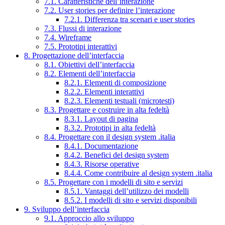
7.1. Caratteristiche dell’interazione
7.2. User stories per definire l’interazione
7.2.1. Differenza tra scenari e user stories
7.3. Flussi di interazione
7.4. Wireframe
7.5. Prototipi interattivi
8. Progettazione dell’interfaccia
8.1. Obiettivi dell’interfaccia
8.2. Elementi dell’interfaccia
8.2.1. Elementi di composizione
8.2.2. Elementi interattivi
8.2.3. Elementi testuali (microtesti)
8.3. Progettare e costruire in alta fedeltà
8.3.1. Layout di pagina
8.3.2. Prototipi in alta fedeltà
8.4. Progettare con il design system .italia
8.4.1. Documentazione
8.4.2. Benefici del design system
8.4.3. Risorse operative
8.4.4. Come contribuire al design system .italia
8.5. Progettare con i modelli di sito e servizi
8.5.1. Vantaggi dell’utilizzo dei modelli
8.5.2. I modelli di sito e servizi disponibili
9. Sviluppo dell’interfaccia
9.1. Approccio allo sviluppo