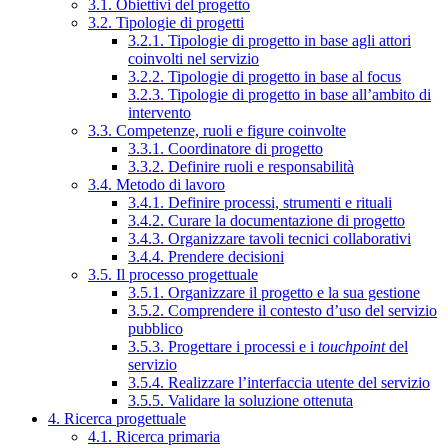
3.1. Obiettivi del progetto
3.2. Tipologie di progetti
3.2.1. Tipologie di progetto in base agli attori
coinvolti nel servizio
3.2.2. Tipologie di progetto in base al focus
3.2.3. Tipologie di progetto in base all’ambito di
intervento
3.3. Competenze, ruoli e figure coinvolte
3.3.1. Coordinatore di progetto
3.3.2. Definire ruoli e responsabilità
3.4. Metodo di lavoro
3.4.1. Definire processi, strumenti e rituali
3.4.2. Curare la documentazione di progetto
3.4.3. Organizzare tavoli tecnici collaborativi
3.4.4. Prendere decisioni
3.5. Il processo progettuale
3.5.1. Organizzare il progetto e la sua gestione
3.5.2. Comprendere il contesto d’uso del servizio
pubblico
3.5.3. Progettare i processi e i
touchpoint
del
servizio
3.5.4. Realizzare l’interfaccia utente del servizio
3.5.5. Validare la soluzione ottenuta
4. Ricerca progettuale
4.1. Ricerca primaria