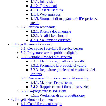
4.1.1. Interviste
4.1.2. Questionari
4.1.3. Test di usabilità
4.1.4. Web analytics
4.1.5. Strumenti di mappatura dell’esperienza
utente
4.2. Ricerca secondaria
4.2.1. Ricerca documentale
4.2.2. Analisi benchmark
4.2.3. Valutazione euristica
5. Progettazione dei servizi
5.1. Cosa sono i servizi e il service design
5.2. Progettare servizi pubblici digitali
5.3. Definire il modello di servizio
5.3.1. Identificare gli attori coinvolti
5.3.2. Formulare la proposta di valore
5.3.3. Inquadrare gli elementi costitutivi del
servizio
5.4. Descrivere il funzionamento del servizio
5.4.1. Mappare l’ecosistema
5.4.2. Rappresentare i flussi di servizio
5.5. Co-progettare le soluzioni
5.5.1. Workshop di co-progettazione
6. Progettazione dei contenuti
6.1. Cos’è il content design