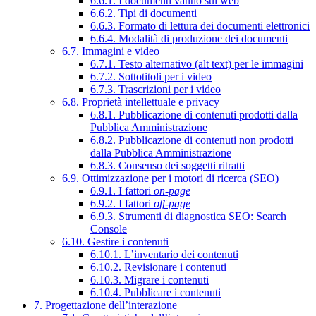
6.6.1. I documenti vanno sul web
6.6.2. Tipi di documenti
6.6.3. Formato di lettura dei documenti elettronici
6.6.4. Modalità di produzione dei documenti
6.7. Immagini e video
6.7.1. Testo alternativo (alt text) per le immagini
6.7.2. Sottotitoli per i video
6.7.3. Trascrizioni per i video
6.8. Proprietà intellettuale e privacy
6.8.1. Pubblicazione di contenuti prodotti dalla
Pubblica Amministrazione
6.8.2. Pubblicazione di contenuti non prodotti
dalla Pubblica Amministrazione
6.8.3. Consenso dei soggetti ritratti
6.9. Ottimizzazione per i motori di ricerca (SEO)
6.9.1. I fattori
on-page
6.9.2. I fattori
off-page
6.9.3. Strumenti di diagnostica SEO: Search
Console
6.10. Gestire i contenuti
6.10.1. L’inventario dei contenuti
6.10.2. Revisionare i contenuti
6.10.3. Migrare i contenuti
6.10.4. Pubblicare i contenuti
7. Progettazione dell’interazione