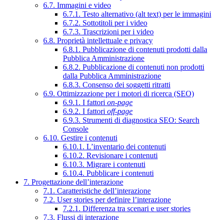
6.7. Immagini e video
6.7.1. Testo alternativo (alt text) per le immagini
6.7.2. Sottotitoli per i video
6.7.3. Trascrizioni per i video
6.8. Proprietà intellettuale e privacy
6.8.1. Pubblicazione di contenuti prodotti dalla
Pubblica Amministrazione
6.8.2. Pubblicazione di contenuti non prodotti
dalla Pubblica Amministrazione
6.8.3. Consenso dei soggetti ritratti
6.9. Ottimizzazione per i motori di ricerca (SEO)
6.9.1. I fattori
on-page
6.9.2. I fattori
off-page
6.9.3. Strumenti di diagnostica SEO: Search
Console
6.10. Gestire i contenuti
6.10.1. L’inventario dei contenuti
6.10.2. Revisionare i contenuti
6.10.3. Migrare i contenuti
6.10.4. Pubblicare i contenuti
7. Progettazione dell’interazione
7.1. Caratteristiche dell’interazione
7.2. User stories per definire l’interazione
7.2.1. Differenza tra scenari e user stories
7.3. Flussi di interazione