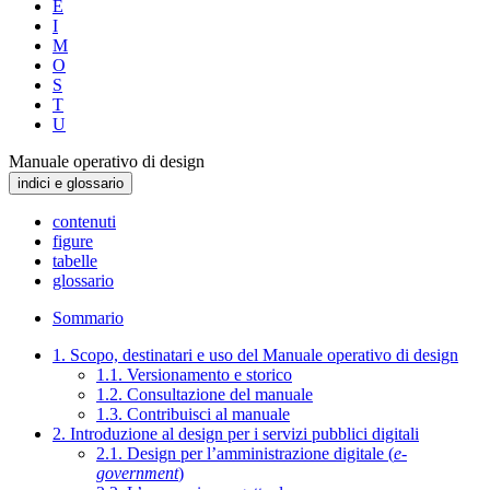
E
I
M
O
S
T
U
Manuale operativo di design
indici e glossario
contenuti
figure
tabelle
glossario
Sommario
1. Scopo, destinatari e uso del Manuale operativo di design
1.1. Versionamento e storico
1.2. Consultazione del manuale
1.3. Contribuisci al manuale
2. Introduzione al design per i servizi pubblici digitali
2.1. Design per l’amministrazione digitale (
e-
government
)