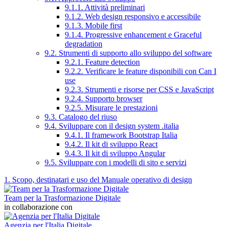
9.1.1. Attività preliminari
9.1.2. Web design responsivo e accessibile
9.1.3. Mobile first
9.1.4. Progressive enhancement e Graceful
degradation
9.2. Strumenti di supporto allo sviluppo del software
9.2.1. Feature detection
9.2.2. Verificare le feature disponibili con Can I
use
9.2.3. Strumenti e risorse per CSS e JavaScript
9.2.4. Supporto browser
9.2.5. Misurare le prestazioni
9.3. Catalogo del riuso
9.4. Sviluppare con il design system .italia
9.4.1. Il framework Bootstrap Italia
9.4.2. Il kit di sviluppo React
9.4.3. Il kit di sviluppo Angular
9.5. Sviluppare con i modelli di sito e servizi
1. Scopo, destinatari e uso del Manuale operativo di design
Team per la Trasformazione Digitale
in collaborazione con
Agenzia per l'Italia Digitale