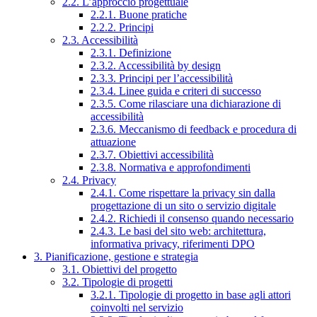
2.2. L’approccio progettuale
2.2.1. Buone pratiche
2.2.2. Principi
2.3. Accessibilità
2.3.1. Definizione
2.3.2. Accessibilità by design
2.3.3. Principi per l’accessibilità
2.3.4. Linee guida e criteri di successo
2.3.5. Come rilasciare una dichiarazione di
accessibilità
2.3.6. Meccanismo di feedback e procedura di
attuazione
2.3.7. Obiettivi accessibilità
2.3.8. Normativa e approfondimenti
2.4. Privacy
2.4.1. Come rispettare la privacy sin dalla
progettazione di un sito o servizio digitale
2.4.2. Richiedi il consenso quando necessario
2.4.3. Le basi del sito web: architettura,
informativa privacy, riferimenti DPO
3. Pianificazione, gestione e strategia
3.1. Obiettivi del progetto
3.2. Tipologie di progetti
3.2.1. Tipologie di progetto in base agli attori
coinvolti nel servizio