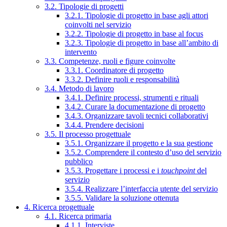
3.2. Tipologie di progetti
3.2.1. Tipologie di progetto in base agli attori
coinvolti nel servizio
3.2.2. Tipologie di progetto in base al focus
3.2.3. Tipologie di progetto in base all’ambito di
intervento
3.3. Competenze, ruoli e figure coinvolte
3.3.1. Coordinatore di progetto
3.3.2. Definire ruoli e responsabilità
3.4. Metodo di lavoro
3.4.1. Definire processi, strumenti e rituali
3.4.2. Curare la documentazione di progetto
3.4.3. Organizzare tavoli tecnici collaborativi
3.4.4. Prendere decisioni
3.5. Il processo progettuale
3.5.1. Organizzare il progetto e la sua gestione
3.5.2. Comprendere il contesto d’uso del servizio
pubblico
3.5.3. Progettare i processi e i
touchpoint
del
servizio
3.5.4. Realizzare l’interfaccia utente del servizio
3.5.5. Validare la soluzione ottenuta
4. Ricerca progettuale
4.1. Ricerca primaria
4.1.1. Interviste