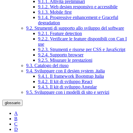
9.1.1. Attività preliminari
9.1.2. Web design responsivo e accessibile
9.1.3. Mobile first
9.1.4. Progressive enhancement e Graceful
degradation
9.2. Strumenti di supporto allo sviluppo del software
9.2.1. Feature detection
9.2.2. Verificare le feature disponibili con Can I
use
9.2.3. Strumenti e risorse per CSS e JavaScript
9.2.4. Supporto browser
9.2.5. Misurare le prestazioni
9.3. Catalogo del riuso
9.4. Sviluppare con il design system .italia
9.4.1. Il framework Bootstrap Italia
9.4.2. Il kit di sviluppo React
9.4.3. Il kit di sviluppo Angular
9.5. Sviluppare con i modelli di sito e servizi
glossario
A
B
C
D