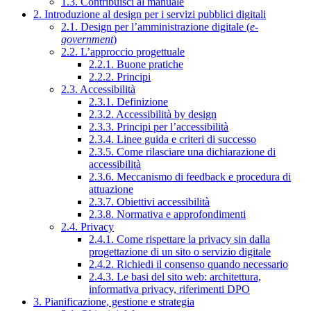
1.3. Contribuisci al manuale
2. Introduzione al design per i servizi pubblici digitali
2.1. Design per l’amministrazione digitale (
e-
government
)
2.2. L’approccio progettuale
2.2.1. Buone pratiche
2.2.2. Principi
2.3. Accessibilità
2.3.1. Definizione
2.3.2. Accessibilità by design
2.3.3. Principi per l’accessibilità
2.3.4. Linee guida e criteri di successo
2.3.5. Come rilasciare una dichiarazione di
accessibilità
2.3.6. Meccanismo di feedback e procedura di
attuazione
2.3.7. Obiettivi accessibilità
2.3.8. Normativa e approfondimenti
2.4. Privacy
2.4.1. Come rispettare la privacy sin dalla
progettazione di un sito o servizio digitale
2.4.2. Richiedi il consenso quando necessario
2.4.3. Le basi del sito web: architettura,
informativa privacy, riferimenti DPO
3. Pianificazione, gestione e strategia