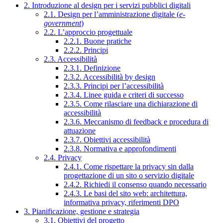
2. Introduzione al design per i servizi pubblici digitali
2.1. Design per l’amministrazione digitale (
e-
government
)
2.2. L’approccio progettuale
2.2.1. Buone pratiche
2.2.2. Principi
2.3. Accessibilità
2.3.1. Definizione
2.3.2. Accessibilità by design
2.3.3. Principi per l’accessibilità
2.3.4. Linee guida e criteri di successo
2.3.5. Come rilasciare una dichiarazione di
accessibilità
2.3.6. Meccanismo di feedback e procedura di
attuazione
2.3.7. Obiettivi accessibilità
2.3.8. Normativa e approfondimenti
2.4. Privacy
2.4.1. Come rispettare la privacy sin dalla
progettazione di un sito o servizio digitale
2.4.2. Richiedi il consenso quando necessario
2.4.3. Le basi del sito web: architettura,
informativa privacy, riferimenti DPO
3. Pianificazione, gestione e strategia
3.1. Obiettivi del progetto