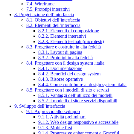
7.4. Wireframe
7.5. Prototipi interattivi
8. Progettazione dell’interfaccia
8.1. Obiettivi dell’interfaccia
8.2. Elementi dell’interfaccia
8.2.1. Elementi di composizione
8.2.2. Elementi interattivi
8.2.3. Elementi testuali (microtesti)
8.3. Progettare e costruire in alta fedeltà
8.3.1. Layout di pagina
8.3.2. Prototipi in alta fedeltà
8.4. Progettare con il design system .italia
8.4.1. Documentazione
8.4.2. Benefici del design system
8.4.3. Risorse operative
8.4.4. Come contribuire al design system .italia
8.5. Progettare con i modelli di sito e servizi
8.5.1. Vantaggi dell’utilizzo dei modelli
8.5.2. I modelli di sito e servizi disponibili
9. Sviluppo dell’interfaccia
9.1. Approccio allo sviluppo
9.1.1. Attività preliminari
9.1.2. Web design responsivo e accessibile
9.1.3. Mobile first
9.1.4. Progressive enhancement e Graceful