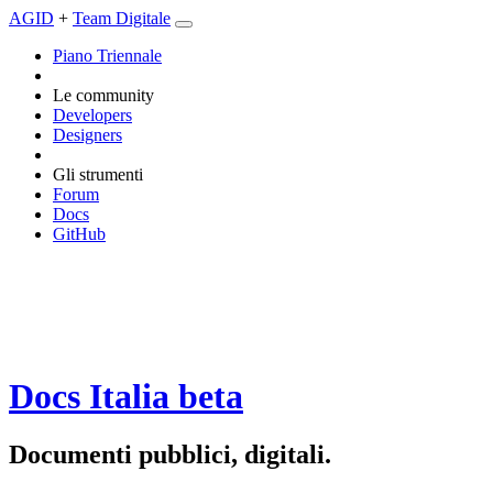
AGID
+
Team Digitale
Piano Triennale
Le community
Developers
Designers
Gli strumenti
Forum
Docs
GitHub
Docs Italia
beta
Documenti pubblici, digitali.