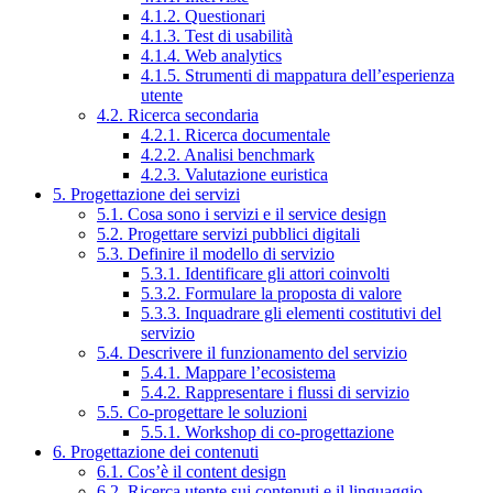
4.1.2. Questionari
4.1.3. Test di usabilità
4.1.4. Web analytics
4.1.5. Strumenti di mappatura dell’esperienza
utente
4.2. Ricerca secondaria
4.2.1. Ricerca documentale
4.2.2. Analisi benchmark
4.2.3. Valutazione euristica
5. Progettazione dei servizi
5.1. Cosa sono i servizi e il service design
5.2. Progettare servizi pubblici digitali
5.3. Definire il modello di servizio
5.3.1. Identificare gli attori coinvolti
5.3.2. Formulare la proposta di valore
5.3.3. Inquadrare gli elementi costitutivi del
servizio
5.4. Descrivere il funzionamento del servizio
5.4.1. Mappare l’ecosistema
5.4.2. Rappresentare i flussi di servizio
5.5. Co-progettare le soluzioni
5.5.1. Workshop di co-progettazione
6. Progettazione dei contenuti
6.1. Cos’è il content design
6.2. Ricerca utente sui contenuti e il linguaggio