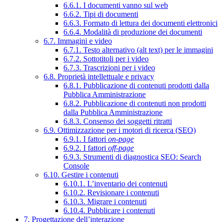
6.6.1. I documenti vanno sul web
6.6.2. Tipi di documenti
6.6.3. Formato di lettura dei documenti elettronici
6.6.4. Modalità di produzione dei documenti
6.7. Immagini e video
6.7.1. Testo alternativo (alt text) per le immagini
6.7.2. Sottotitoli per i video
6.7.3. Trascrizioni per i video
6.8. Proprietà intellettuale e privacy
6.8.1. Pubblicazione di contenuti prodotti dalla
Pubblica Amministrazione
6.8.2. Pubblicazione di contenuti non prodotti
dalla Pubblica Amministrazione
6.8.3. Consenso dei soggetti ritratti
6.9. Ottimizzazione per i motori di ricerca (SEO)
6.9.1. I fattori
on-page
6.9.2. I fattori
off-page
6.9.3. Strumenti di diagnostica SEO: Search
Console
6.10. Gestire i contenuti
6.10.1. L’inventario dei contenuti
6.10.2. Revisionare i contenuti
6.10.3. Migrare i contenuti
6.10.4. Pubblicare i contenuti
7. Progettazione dell’interazione