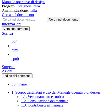
Manuale operativo di design
Progetto:
Designers Italia
Amministrazione:
italia
Cerca nel documento
Cerca nel documento
Informazioni
versione-corrente
Scarica
pdf
html
epub
Sorgente
Azioni
indice dei contenuti
Sommario
1. Scopo, destinatari e uso del Manuale operativo di design
1.1. Versionamento e storico
1.2. Consultazione del manuale
1.3. Contribuisci al manuale