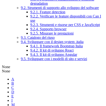
degradation
9.2. Strumenti di supporto allo sviluppo del software
9.2.1. Feature detection
9.2.2. Verificare le feature disponibili con Can I
use
9.2.3. Strumenti e risorse per CSS e JavaScript
9.2.4. Supporto browser
9.2.5. Misurare le prestazioni
9.3. Catalogo del riuso
9.4. Sviluppare con il design system .italia
9.4.1. Il framework Bootstrap Italia
9.4.2. Il kit di sviluppo React
9.4.3. Il kit di sviluppo Angular
9.5. Sviluppare con i modelli di sito e servizi
None
None
A
B
C
D
E
I
M