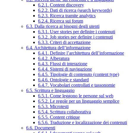
6.2.1. Content discovery
6.2.2. Dati di ricerca (search keywords)
6.2.3. Ricerca tramite analytics
6.2.4. Ricerca sui forum
6.3. Dalla ricerca ai bisogni degli utenti
6.3.1. User stories per definire i contenuti
6.3.2. Job stories per definire i contenuti
6.3.3. Criteri di accettazione
6.4. Architettura dell’informazione
6.4.1. Definire l’architettura dell’informazione
6.4.2. Alberatura
6.4.3. Flussi di interazione
6.4.4. Sistemi di navigazione
6.4.5. Tipologie di contenuto (content type)
6.4.6. Ontologie e standard
6.4.7. Vocabolari controllati e tassonomie
6.5. Scrittura e linguaggio
6.5.1. Come leggono le persone sul web
6.5.2. Le regole per un linguaggio semplice
6.5.3. Microtesti
6.5.4. Scrittura collaborativa
6.5.5. Content critique
6.5.6. Traduzione e localizzazione dei contenuti
6.6. Documenti