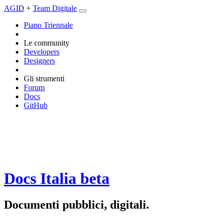
AGID
+
Team Digitale
Piano Triennale
Le community
Developers
Designers
Gli strumenti
Forum
Docs
GitHub
Docs Italia
beta
Documenti pubblici, digitali.