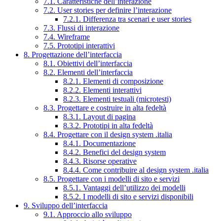
7.1. Caratteristiche dell’interazione
7.2. User stories per definire l’interazione
7.2.1. Differenza tra scenari e user stories
7.3. Flussi di interazione
7.4. Wireframe
7.5. Prototipi interattivi
8. Progettazione dell’interfaccia
8.1. Obiettivi dell’interfaccia
8.2. Elementi dell’interfaccia
8.2.1. Elementi di composizione
8.2.2. Elementi interattivi
8.2.3. Elementi testuali (microtesti)
8.3. Progettare e costruire in alta fedeltà
8.3.1. Layout di pagina
8.3.2. Prototipi in alta fedeltà
8.4. Progettare con il design system .italia
8.4.1. Documentazione
8.4.2. Benefici del design system
8.4.3. Risorse operative
8.4.4. Come contribuire al design system .italia
8.5. Progettare con i modelli di sito e servizi
8.5.1. Vantaggi dell’utilizzo dei modelli
8.5.2. I modelli di sito e servizi disponibili
9. Sviluppo dell’interfaccia
9.1. Approccio allo sviluppo