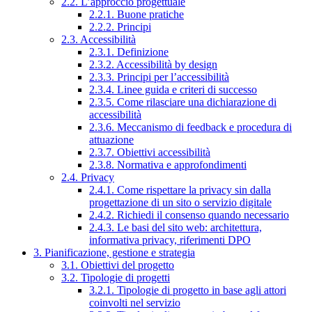
2.2. L’approccio progettuale
2.2.1. Buone pratiche
2.2.2. Principi
2.3. Accessibilità
2.3.1. Definizione
2.3.2. Accessibilità by design
2.3.3. Principi per l’accessibilità
2.3.4. Linee guida e criteri di successo
2.3.5. Come rilasciare una dichiarazione di
accessibilità
2.3.6. Meccanismo di feedback e procedura di
attuazione
2.3.7. Obiettivi accessibilità
2.3.8. Normativa e approfondimenti
2.4. Privacy
2.4.1. Come rispettare la privacy sin dalla
progettazione di un sito o servizio digitale
2.4.2. Richiedi il consenso quando necessario
2.4.3. Le basi del sito web: architettura,
informativa privacy, riferimenti DPO
3. Pianificazione, gestione e strategia
3.1. Obiettivi del progetto
3.2. Tipologie di progetti
3.2.1. Tipologie di progetto in base agli attori
coinvolti nel servizio