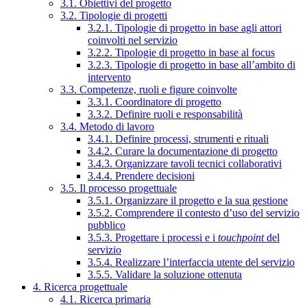
3.1. Obiettivi del progetto
3.2. Tipologie di progetti
3.2.1. Tipologie di progetto in base agli attori
coinvolti nel servizio
3.2.2. Tipologie di progetto in base al focus
3.2.3. Tipologie di progetto in base all’ambito di
intervento
3.3. Competenze, ruoli e figure coinvolte
3.3.1. Coordinatore di progetto
3.3.2. Definire ruoli e responsabilità
3.4. Metodo di lavoro
3.4.1. Definire processi, strumenti e rituali
3.4.2. Curare la documentazione di progetto
3.4.3. Organizzare tavoli tecnici collaborativi
3.4.4. Prendere decisioni
3.5. Il processo progettuale
3.5.1. Organizzare il progetto e la sua gestione
3.5.2. Comprendere il contesto d’uso del servizio
pubblico
3.5.3. Progettare i processi e i
touchpoint
del
servizio
3.5.4. Realizzare l’interfaccia utente del servizio
3.5.5. Validare la soluzione ottenuta
4. Ricerca progettuale
4.1. Ricerca primaria