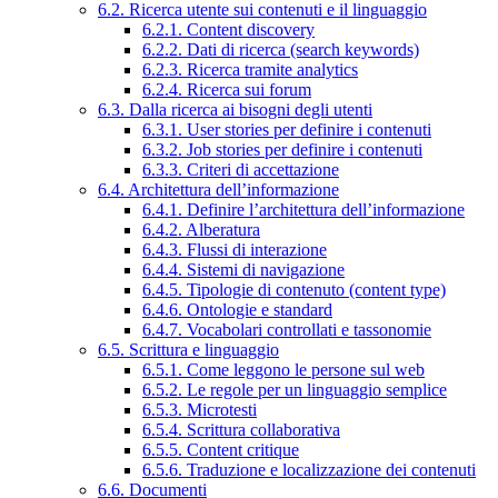
6.2. Ricerca utente sui contenuti e il linguaggio
6.2.1. Content discovery
6.2.2. Dati di ricerca (search keywords)
6.2.3. Ricerca tramite analytics
6.2.4. Ricerca sui forum
6.3. Dalla ricerca ai bisogni degli utenti
6.3.1. User stories per definire i contenuti
6.3.2. Job stories per definire i contenuti
6.3.3. Criteri di accettazione
6.4. Architettura dell’informazione
6.4.1. Definire l’architettura dell’informazione
6.4.2. Alberatura
6.4.3. Flussi di interazione
6.4.4. Sistemi di navigazione
6.4.5. Tipologie di contenuto (content type)
6.4.6. Ontologie e standard
6.4.7. Vocabolari controllati e tassonomie
6.5. Scrittura e linguaggio
6.5.1. Come leggono le persone sul web
6.5.2. Le regole per un linguaggio semplice
6.5.3. Microtesti
6.5.4. Scrittura collaborativa
6.5.5. Content critique
6.5.6. Traduzione e localizzazione dei contenuti
6.6. Documenti