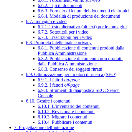
6.6.1. I documenti vanno sul web
6.6.2. Tipi di documenti
6.6.3. Formato di lettura dei documenti elettronici
6.6.4. Modalità di produzione dei documenti
6.7. Immagini e video
6.7.1. Testo alternativo (alt text) per le immagini
6.7.2. Sottotitoli per i video
6.7.3. Trascrizioni per i video
6.8. Proprietà intellettuale e privacy
6.8.1. Pubblicazione di contenuti prodotti dalla
Pubblica Amministrazione
6.8.2. Pubblicazione di contenuti non prodotti
dalla Pubblica Amministrazione
6.8.3. Consenso dei soggetti ritratti
6.9. Ottimizzazione per i motori di ricerca (SEO)
6.9.1. I fattori
on-page
6.9.2. I fattori
off-page
6.9.3. Strumenti di diagnostica SEO: Search
Console
6.10. Gestire i contenuti
6.10.1. L’inventario dei contenuti
6.10.2. Revisionare i contenuti
6.10.3. Migrare i contenuti
6.10.4. Pubblicare i contenuti
7. Progettazione dell’interazione