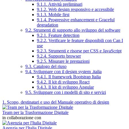
9.1.1. Attività preliminari
9.1.2. Web design responsivo e accessibile
9.1.3. Mobile first
9.1.4. Progressive enhancement e Graceful
degradation
9.2. Strumenti di supporto allo sviluppo del software
9.2.1. Feature detection
9.2.2. Verificare le feature disponibili con Can I
use
9.2.3. Strumenti e risorse per CSS e JavaScript
9.2.4. Supporto browser
9.2.5. Misurare le prestazioni
9.3. Catalogo del riuso
9.4. Sviluppare con il design system .italia
9.4.1. Il framework Bootstrap Italia
9.4.2. Il kit di sviluppo React
9.4.3. Il kit di sviluppo Angular
9.5. Sviluppare con i modelli di sito e servizi
1. Scopo, destinatari e uso del Manuale operativo di design
Team per la Trasformazione Digitale
in collaborazione con
Agenzia per l'Italia Digitale