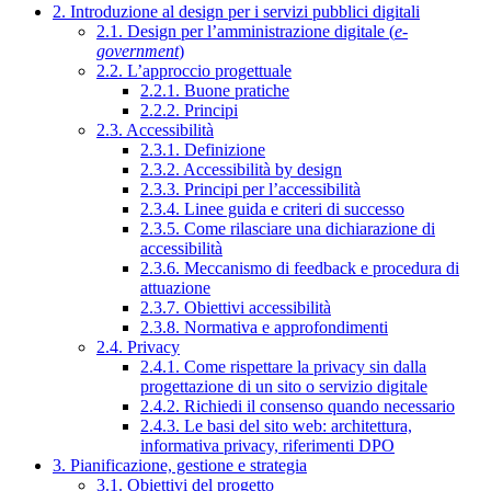
2. Introduzione al design per i servizi pubblici digitali
2.1. Design per l’amministrazione digitale (
e-
government
)
2.2. L’approccio progettuale
2.2.1. Buone pratiche
2.2.2. Principi
2.3. Accessibilità
2.3.1. Definizione
2.3.2. Accessibilità by design
2.3.3. Principi per l’accessibilità
2.3.4. Linee guida e criteri di successo
2.3.5. Come rilasciare una dichiarazione di
accessibilità
2.3.6. Meccanismo di feedback e procedura di
attuazione
2.3.7. Obiettivi accessibilità
2.3.8. Normativa e approfondimenti
2.4. Privacy
2.4.1. Come rispettare la privacy sin dalla
progettazione di un sito o servizio digitale
2.4.2. Richiedi il consenso quando necessario
2.4.3. Le basi del sito web: architettura,
informativa privacy, riferimenti DPO
3. Pianificazione, gestione e strategia
3.1. Obiettivi del progetto