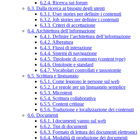
6.2.4. Ricerca sui forum
6.3. Dalla ricerca ai bisogni degli utenti
6.3.1. User stories per definire i contenuti
6.3.2. Job stories per definire i contenuti
6.3.3. Criteri di accettazione
6.4. Architettura dell’informazione
6.4.1. Definire l’architettura dell’informazione
6.4.2. Alberatura
6.4.3. Flussi di interazione
6.4.4. Sistemi di navigazione
6.4.5. Tipologie di contenuto (content type)
6.4.6. Ontologie e standard
6.4.7. Vocabolari controllati e tassonomie
6.5. Scrittura e linguaggio
6.5.1. Come leggono le persone sul web
6.5.2. Le regole per un linguaggio semplice
6.5.3. Microtesti
6.5.4. Scrittura collaborativa
6.5.5. Content critique
6.5.6. Traduzione e localizzazione dei contenuti
6.6. Documenti
6.6.1. I documenti vanno sul web
6.6.2. Tipi di documenti
6.6.3. Formato di lettura dei documenti elettronici
6.6.4. Modalità di produzione dei documenti