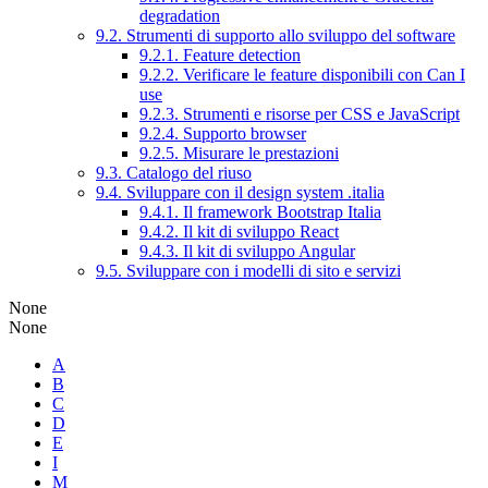
degradation
9.2. Strumenti di supporto allo sviluppo del software
9.2.1. Feature detection
9.2.2. Verificare le feature disponibili con Can I
use
9.2.3. Strumenti e risorse per CSS e JavaScript
9.2.4. Supporto browser
9.2.5. Misurare le prestazioni
9.3. Catalogo del riuso
9.4. Sviluppare con il design system .italia
9.4.1. Il framework Bootstrap Italia
9.4.2. Il kit di sviluppo React
9.4.3. Il kit di sviluppo Angular
9.5. Sviluppare con i modelli di sito e servizi
None
None
A
B
C
D
E
I
M