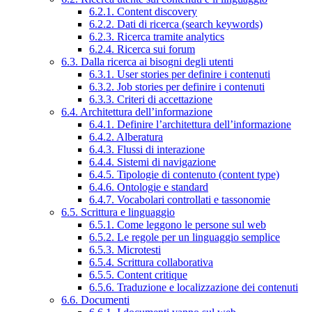
6.2.1. Content discovery
6.2.2. Dati di ricerca (search keywords)
6.2.3. Ricerca tramite analytics
6.2.4. Ricerca sui forum
6.3. Dalla ricerca ai bisogni degli utenti
6.3.1. User stories per definire i contenuti
6.3.2. Job stories per definire i contenuti
6.3.3. Criteri di accettazione
6.4. Architettura dell’informazione
6.4.1. Definire l’architettura dell’informazione
6.4.2. Alberatura
6.4.3. Flussi di interazione
6.4.4. Sistemi di navigazione
6.4.5. Tipologie di contenuto (content type)
6.4.6. Ontologie e standard
6.4.7. Vocabolari controllati e tassonomie
6.5. Scrittura e linguaggio
6.5.1. Come leggono le persone sul web
6.5.2. Le regole per un linguaggio semplice
6.5.3. Microtesti
6.5.4. Scrittura collaborativa
6.5.5. Content critique
6.5.6. Traduzione e localizzazione dei contenuti
6.6. Documenti