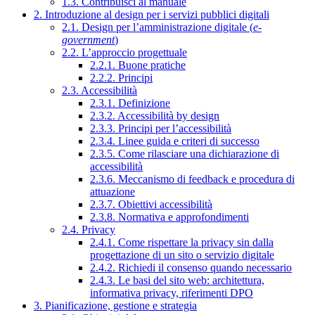
1.3. Contribuisci al manuale
2. Introduzione al design per i servizi pubblici digitali
2.1. Design per l’amministrazione digitale (
e-
government
)
2.2. L’approccio progettuale
2.2.1. Buone pratiche
2.2.2. Principi
2.3. Accessibilità
2.3.1. Definizione
2.3.2. Accessibilità by design
2.3.3. Principi per l’accessibilità
2.3.4. Linee guida e criteri di successo
2.3.5. Come rilasciare una dichiarazione di
accessibilità
2.3.6. Meccanismo di feedback e procedura di
attuazione
2.3.7. Obiettivi accessibilità
2.3.8. Normativa e approfondimenti
2.4. Privacy
2.4.1. Come rispettare la privacy sin dalla
progettazione di un sito o servizio digitale
2.4.2. Richiedi il consenso quando necessario
2.4.3. Le basi del sito web: architettura,
informativa privacy, riferimenti DPO
3. Pianificazione, gestione e strategia