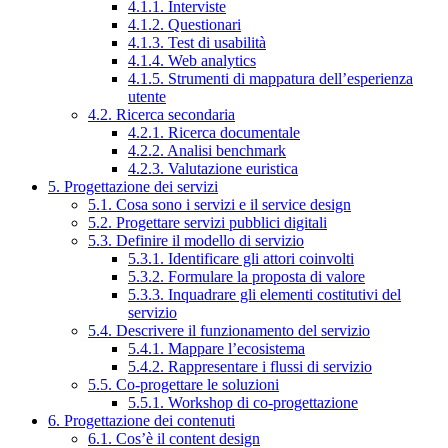
4.1.1. Interviste
4.1.2. Questionari
4.1.3. Test di usabilità
4.1.4. Web analytics
4.1.5. Strumenti di mappatura dell’esperienza
utente
4.2. Ricerca secondaria
4.2.1. Ricerca documentale
4.2.2. Analisi benchmark
4.2.3. Valutazione euristica
5. Progettazione dei servizi
5.1. Cosa sono i servizi e il service design
5.2. Progettare servizi pubblici digitali
5.3. Definire il modello di servizio
5.3.1. Identificare gli attori coinvolti
5.3.2. Formulare la proposta di valore
5.3.3. Inquadrare gli elementi costitutivi del
servizio
5.4. Descrivere il funzionamento del servizio
5.4.1. Mappare l’ecosistema
5.4.2. Rappresentare i flussi di servizio
5.5. Co-progettare le soluzioni
5.5.1. Workshop di co-progettazione
6. Progettazione dei contenuti
6.1. Cos’è il content design