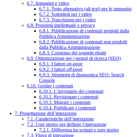
6.7. Immagini e video
6.7.1. Testo alternativo (alt text) per le immagini
6.7.2. Sottotitoli per i video
6.7.3. Trascrizioni per i video
6.8. Proprietà intellettuale e privacy
6.8.1. Pubblicazione di contenuti prodotti dalla
Pubblica Amministrazione
6.8.2. Pubblicazione di contenuti non prodotti
dalla Pubblica Amministrazione
6.8.3. Consenso dei soggetti ritratti
6.9. Ottimizzazione per i motori di ricerca (SEO)
6.9.1. I fattori
on-page
6.9.2. I fattori
off-page
6.9.3. Strumenti di diagnostica SEO: Search
Console
6.10. Gestire i contenuti
6.10.1. L’inventario dei contenuti
6.10.2. Revisionare i contenuti
6.10.3. Migrare i contenuti
6.10.4. Pubblicare i contenuti
7. Progettazione dell’interazione
7.1. Caratteristiche dell’interazione
7.2. User stories per definire l’interazione
7.2.1. Differenza tra scenari e user stories
7.3. Flussi di interazione