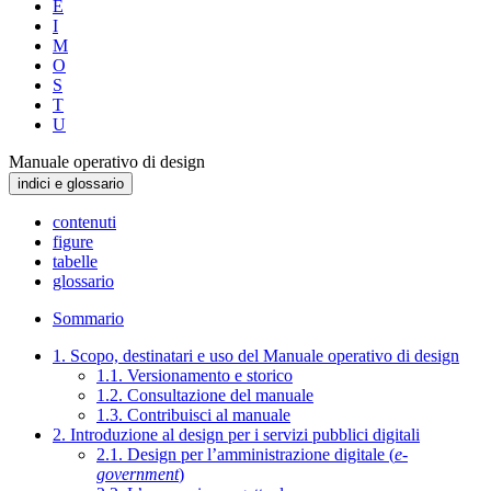
E
I
M
O
S
T
U
Manuale operativo di design
indici e glossario
contenuti
figure
tabelle
glossario
Sommario
1. Scopo, destinatari e uso del Manuale operativo di design
1.1. Versionamento e storico
1.2. Consultazione del manuale
1.3. Contribuisci al manuale
2. Introduzione al design per i servizi pubblici digitali
2.1. Design per l’amministrazione digitale (
e-
government
)