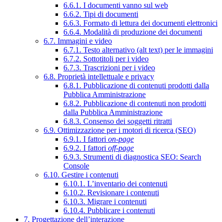
6.6.1. I documenti vanno sul web
6.6.2. Tipi di documenti
6.6.3. Formato di lettura dei documenti elettronici
6.6.4. Modalità di produzione dei documenti
6.7. Immagini e video
6.7.1. Testo alternativo (alt text) per le immagini
6.7.2. Sottotitoli per i video
6.7.3. Trascrizioni per i video
6.8. Proprietà intellettuale e privacy
6.8.1. Pubblicazione di contenuti prodotti dalla
Pubblica Amministrazione
6.8.2. Pubblicazione di contenuti non prodotti
dalla Pubblica Amministrazione
6.8.3. Consenso dei soggetti ritratti
6.9. Ottimizzazione per i motori di ricerca (SEO)
6.9.1. I fattori
on-page
6.9.2. I fattori
off-page
6.9.3. Strumenti di diagnostica SEO: Search
Console
6.10. Gestire i contenuti
6.10.1. L’inventario dei contenuti
6.10.2. Revisionare i contenuti
6.10.3. Migrare i contenuti
6.10.4. Pubblicare i contenuti
7. Progettazione dell’interazione