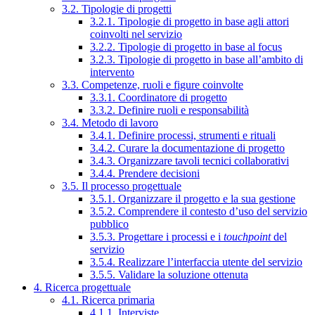
3.2. Tipologie di progetti
3.2.1. Tipologie di progetto in base agli attori
coinvolti nel servizio
3.2.2. Tipologie di progetto in base al focus
3.2.3. Tipologie di progetto in base all’ambito di
intervento
3.3. Competenze, ruoli e figure coinvolte
3.3.1. Coordinatore di progetto
3.3.2. Definire ruoli e responsabilità
3.4. Metodo di lavoro
3.4.1. Definire processi, strumenti e rituali
3.4.2. Curare la documentazione di progetto
3.4.3. Organizzare tavoli tecnici collaborativi
3.4.4. Prendere decisioni
3.5. Il processo progettuale
3.5.1. Organizzare il progetto e la sua gestione
3.5.2. Comprendere il contesto d’uso del servizio
pubblico
3.5.3. Progettare i processi e i
touchpoint
del
servizio
3.5.4. Realizzare l’interfaccia utente del servizio
3.5.5. Validare la soluzione ottenuta
4. Ricerca progettuale
4.1. Ricerca primaria
4.1.1. Interviste