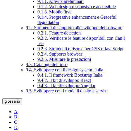
9.1.1. Attività preliminari
9.1.2. Web design responsivo e accessibile
9.1.3. Mobile first
9.1.4. Progressive enhancement e Graceful
degradation
9.2. Strumenti di supporto allo sviluppo del software
9.2.1. Feature detection
9.2.2. Verificare le feature disponibili con Can I
use
9.2.3. Strumenti e risorse per CSS e JavaScript
9.2.4. Supporto browser
9.2.5. Misurare le prestazioni
9.3. Catalogo del riuso
9.4. Sviluppare con il design system .italia
9.4.1. Il framework Bootstrap Italia
9.4.2. Il kit di sviluppo React
9.4.3. Il kit di sviluppo Angular
9.5. Sviluppare con i modelli di sito e servizi
glossario
A
B
C
D