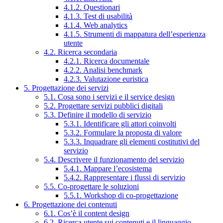
4.1.2. Questionari
4.1.3. Test di usabilità
4.1.4. Web analytics
4.1.5. Strumenti di mappatura dell’esperienza
utente
4.2. Ricerca secondaria
4.2.1. Ricerca documentale
4.2.2. Analisi benchmark
4.2.3. Valutazione euristica
5. Progettazione dei servizi
5.1. Cosa sono i servizi e il service design
5.2. Progettare servizi pubblici digitali
5.3. Definire il modello di servizio
5.3.1. Identificare gli attori coinvolti
5.3.2. Formulare la proposta di valore
5.3.3. Inquadrare gli elementi costitutivi del
servizio
5.4. Descrivere il funzionamento del servizio
5.4.1. Mappare l’ecosistema
5.4.2. Rappresentare i flussi di servizio
5.5. Co-progettare le soluzioni
5.5.1. Workshop di co-progettazione
6. Progettazione dei contenuti
6.1. Cos’è il content design
6.2. Ricerca utente sui contenuti e il linguaggio