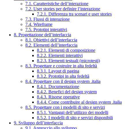
7.1. Caratteristiche dell’interazione
7.2. User stories per definire l’interazione
7.2.1. Differenza tra scenari e user stories
7.3. Flussi di interazione
7.4. Wireframe
7.5. Prototipi interattivi
8. Progettazione dell’interfaccia
8.1. Obiettivi dell’interfaccia
8.2. Elementi dell’interfaccia
8.2.1. Elementi di composizione
8.2.2. Elementi interattivi
8.2.3. Elementi testuali (microtesti)
8.3. Progettare e costruire in alta fedeltà
8.3.1. Layout di pagina
8.3.2. Prototipi in alta fedeltà
8.4. Progettare con il design system .italia
8.4.1. Documentazione
8.4.2. Benefici del design system
8.4.3. Risorse operative
8.4.4. Come contribuire al design system .italia
8.5. Progettare con i modelli di sito e servizi
8.5.1. Vantaggi dell’utilizzo dei modelli
8.5.2. I modelli di sito e servizi disponibili
9. Sviluppo dell’interfaccia
9.1. Approccio allo sviluppo