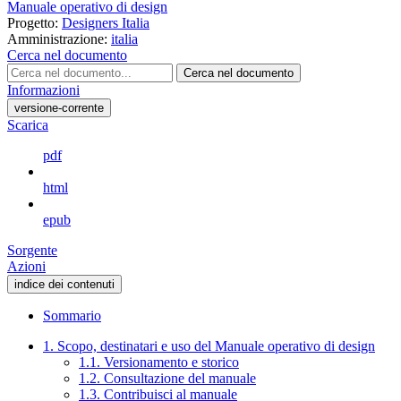
Manuale operativo di design
Progetto:
Designers Italia
Amministrazione:
italia
Cerca nel documento
Cerca nel documento
Informazioni
versione-corrente
Scarica
pdf
html
epub
Sorgente
Azioni
indice dei contenuti
Sommario
1. Scopo, destinatari e uso del Manuale operativo di design
1.1. Versionamento e storico
1.2. Consultazione del manuale
1.3. Contribuisci al manuale