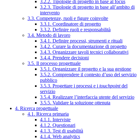
3.2.2. Tipologie di progetto in base al focus
3.2.3. Tipologie di progetto in base all’ambito di
intervento
3.3. Competenze, ruoli e figure coinvolte
3.3.1. Coordinatore di progetto
3.3.2. Definire ruoli e responsabilità
3.4. Metodo di lavoro
3.4.1. Definire processi, strumenti e rituali
3.4.2. Curare la documentazione di progetto
3.4.3. Organizzare tavoli tecnici collaborativi
3.4.4. Prendere decisioni
3.5. Il processo progettuale
3.5.1. Organizzare il progetto e la sua gestione
3.5.2. Comprendere il contesto d’uso del servizio
pubblico
3.5.3. Progettare i processi e i
touchpoint
del
servizio
3.5.4. Realizzare l’interfaccia utente del servizio
3.5.5. Validare la soluzione ottenuta
4. Ricerca progettuale
4.1. Ricerca primaria
4.1.1. Interviste
4.1.2. Questionari
4.1.3. Test di usabilità
4.1.4. Web analytics