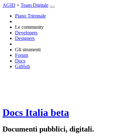
AGID
+
Team Digitale
Piano Triennale
Le community
Developers
Designers
Gli strumenti
Forum
Docs
GitHub
Docs Italia
beta
Documenti pubblici, digitali.