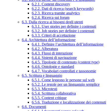
6.2.1. Content discovery
6.2.2. Dati di ricerca (search keywords)
6.2.3. Ricerca tramite analytics
6.2.4. Ricerca sui forum
6.3. Dalla ricerca ai bisogni degli utenti
6.3.1. User stories per definire i contenuti
6.3.2. Job stories per definire i contenuti
6.3.3. Criteri di accettazione
6.4. Architettura dell’informazione
6.4.1. Definire l’architettura dell’informazione
6.4.2. Alberatura
6.4.3. Flussi di interazione
6.4.4. Sistemi di navigazione
6.4.5. Tipologie di contenuto (content type)
6.4.6. Ontologie e standard
6.4.7. Vocabolari controllati e tassonomie
6.5. Scrittura e linguaggio
6.5.1. Come leggono le persone sul web
6.5.2. Le regole per un linguaggio semplice
6.5.3. Microtesti
6.5.4. Scrittura collaborativa
6.5.5. Content critique
6.5.6. Traduzione e localizzazione dei contenuti
6.6. Documenti