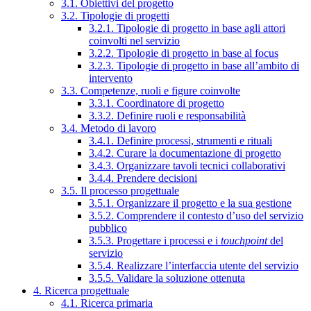
3.1. Obiettivi del progetto
3.2. Tipologie di progetti
3.2.1. Tipologie di progetto in base agli attori
coinvolti nel servizio
3.2.2. Tipologie di progetto in base al focus
3.2.3. Tipologie di progetto in base all’ambito di
intervento
3.3. Competenze, ruoli e figure coinvolte
3.3.1. Coordinatore di progetto
3.3.2. Definire ruoli e responsabilità
3.4. Metodo di lavoro
3.4.1. Definire processi, strumenti e rituali
3.4.2. Curare la documentazione di progetto
3.4.3. Organizzare tavoli tecnici collaborativi
3.4.4. Prendere decisioni
3.5. Il processo progettuale
3.5.1. Organizzare il progetto e la sua gestione
3.5.2. Comprendere il contesto d’uso del servizio
pubblico
3.5.3. Progettare i processi e i
touchpoint
del
servizio
3.5.4. Realizzare l’interfaccia utente del servizio
3.5.5. Validare la soluzione ottenuta
4. Ricerca progettuale
4.1. Ricerca primaria