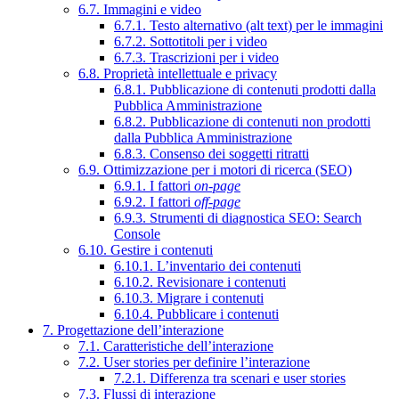
6.7. Immagini e video
6.7.1. Testo alternativo (alt text) per le immagini
6.7.2. Sottotitoli per i video
6.7.3. Trascrizioni per i video
6.8. Proprietà intellettuale e privacy
6.8.1. Pubblicazione di contenuti prodotti dalla
Pubblica Amministrazione
6.8.2. Pubblicazione di contenuti non prodotti
dalla Pubblica Amministrazione
6.8.3. Consenso dei soggetti ritratti
6.9. Ottimizzazione per i motori di ricerca (SEO)
6.9.1. I fattori
on-page
6.9.2. I fattori
off-page
6.9.3. Strumenti di diagnostica SEO: Search
Console
6.10. Gestire i contenuti
6.10.1. L’inventario dei contenuti
6.10.2. Revisionare i contenuti
6.10.3. Migrare i contenuti
6.10.4. Pubblicare i contenuti
7. Progettazione dell’interazione
7.1. Caratteristiche dell’interazione
7.2. User stories per definire l’interazione
7.2.1. Differenza tra scenari e user stories
7.3. Flussi di interazione