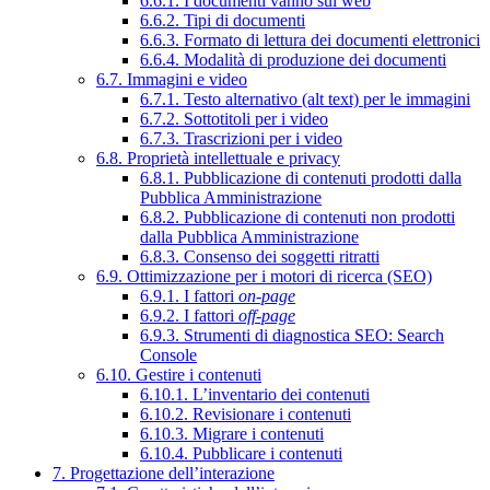
6.6.1. I documenti vanno sul web
6.6.2. Tipi di documenti
6.6.3. Formato di lettura dei documenti elettronici
6.6.4. Modalità di produzione dei documenti
6.7. Immagini e video
6.7.1. Testo alternativo (alt text) per le immagini
6.7.2. Sottotitoli per i video
6.7.3. Trascrizioni per i video
6.8. Proprietà intellettuale e privacy
6.8.1. Pubblicazione di contenuti prodotti dalla
Pubblica Amministrazione
6.8.2. Pubblicazione di contenuti non prodotti
dalla Pubblica Amministrazione
6.8.3. Consenso dei soggetti ritratti
6.9. Ottimizzazione per i motori di ricerca (SEO)
6.9.1. I fattori
on-page
6.9.2. I fattori
off-page
6.9.3. Strumenti di diagnostica SEO: Search
Console
6.10. Gestire i contenuti
6.10.1. L’inventario dei contenuti
6.10.2. Revisionare i contenuti
6.10.3. Migrare i contenuti
6.10.4. Pubblicare i contenuti
7. Progettazione dell’interazione