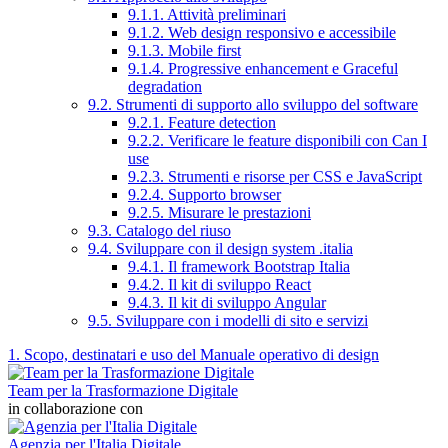
9.1.1. Attività preliminari
9.1.2. Web design responsivo e accessibile
9.1.3. Mobile first
9.1.4. Progressive enhancement e Graceful
degradation
9.2. Strumenti di supporto allo sviluppo del software
9.2.1. Feature detection
9.2.2. Verificare le feature disponibili con Can I
use
9.2.3. Strumenti e risorse per CSS e JavaScript
9.2.4. Supporto browser
9.2.5. Misurare le prestazioni
9.3. Catalogo del riuso
9.4. Sviluppare con il design system .italia
9.4.1. Il framework Bootstrap Italia
9.4.2. Il kit di sviluppo React
9.4.3. Il kit di sviluppo Angular
9.5. Sviluppare con i modelli di sito e servizi
1. Scopo, destinatari e uso del Manuale operativo di design
Team per la Trasformazione Digitale
in collaborazione con
Agenzia per l'Italia Digitale