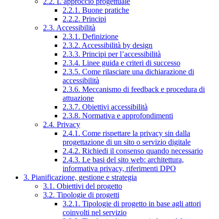
2.2. L’approccio progettuale
2.2.1. Buone pratiche
2.2.2. Principi
2.3. Accessibilità
2.3.1. Definizione
2.3.2. Accessibilità by design
2.3.3. Principi per l’accessibilità
2.3.4. Linee guida e criteri di successo
2.3.5. Come rilasciare una dichiarazione di
accessibilità
2.3.6. Meccanismo di feedback e procedura di
attuazione
2.3.7. Obiettivi accessibilità
2.3.8. Normativa e approfondimenti
2.4. Privacy
2.4.1. Come rispettare la privacy sin dalla
progettazione di un sito o servizio digitale
2.4.2. Richiedi il consenso quando necessario
2.4.3. Le basi del sito web: architettura,
informativa privacy, riferimenti DPO
3. Pianificazione, gestione e strategia
3.1. Obiettivi del progetto
3.2. Tipologie di progetti
3.2.1. Tipologie di progetto in base agli attori
coinvolti nel servizio