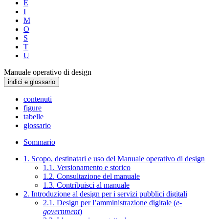
E
I
M
O
S
T
U
Manuale operativo di design
indici e glossario
contenuti
figure
tabelle
glossario
Sommario
1. Scopo, destinatari e uso del Manuale operativo di design
1.1. Versionamento e storico
1.2. Consultazione del manuale
1.3. Contribuisci al manuale
2. Introduzione al design per i servizi pubblici digitali
2.1. Design per l’amministrazione digitale (
e-
government
)