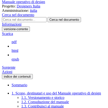
Manuale operativo di design
Progetto:
Designers Italia
Amministrazione:
italia
Cerca nel documento
Cerca nel documento
Informazioni
versione-corrente
Scarica
pdf
html
epub
Sorgente
Azioni
indice dei contenuti
Sommario
1. Scopo, destinatari e uso del Manuale operativo di design
1.1. Versionamento e storico
1.2. Consultazione del manuale
1.3. Contribuisci al manuale