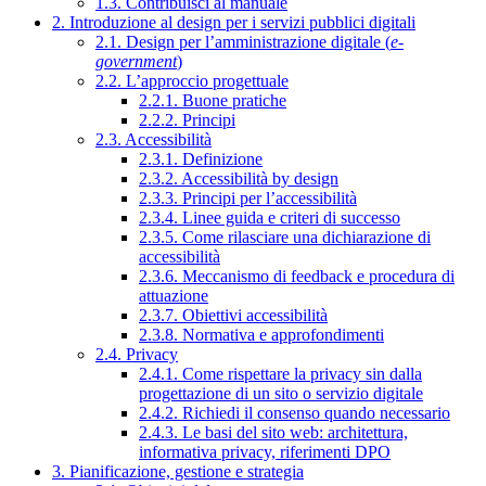
1.3. Contribuisci al manuale
2. Introduzione al design per i servizi pubblici digitali
2.1. Design per l’amministrazione digitale (
e-
government
)
2.2. L’approccio progettuale
2.2.1. Buone pratiche
2.2.2. Principi
2.3. Accessibilità
2.3.1. Definizione
2.3.2. Accessibilità by design
2.3.3. Principi per l’accessibilità
2.3.4. Linee guida e criteri di successo
2.3.5. Come rilasciare una dichiarazione di
accessibilità
2.3.6. Meccanismo di feedback e procedura di
attuazione
2.3.7. Obiettivi accessibilità
2.3.8. Normativa e approfondimenti
2.4. Privacy
2.4.1. Come rispettare la privacy sin dalla
progettazione di un sito o servizio digitale
2.4.2. Richiedi il consenso quando necessario
2.4.3. Le basi del sito web: architettura,
informativa privacy, riferimenti DPO
3. Pianificazione, gestione e strategia