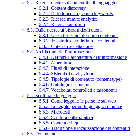
6.2. Ricerca utente sui contenuti e il linguaggio
6.2.1. Content discovery
6.2.2. Dati di ricerca (search keywords)
6.2.3. Ricerca tramite analytics
6.2.4. Ricerca sui forum
6.3. Dalla ricerca ai bisogni degli utenti
6.3.1. User stories per definire i contenuti
6.3.2. Job stories per definire i contenuti
6.3.3. Criteri di accettazione
6.4. Architettura dell’informazione
6.4.1. Definire l’architettura dell’informazione
6.4.2. Alberatura
6.4.3. Flussi di interazione
6.4.4. Sistemi di navigazione
6.4.5. Tipologie di contenuto (content type)
6.4.6. Ontologie e standard
6.4.7. Vocabolari controllati e tassonomie
6.5. Scrittura e linguaggio
6.5.1. Come leggono le persone sul web
6.5.2. Le regole per un linguaggio semplice
6.5.3. Microtesti
6.5.4. Scrittura collaborativa
6.5.5. Content critique
6.5.6. Traduzione e localizzazione dei contenuti
6.6. Documenti