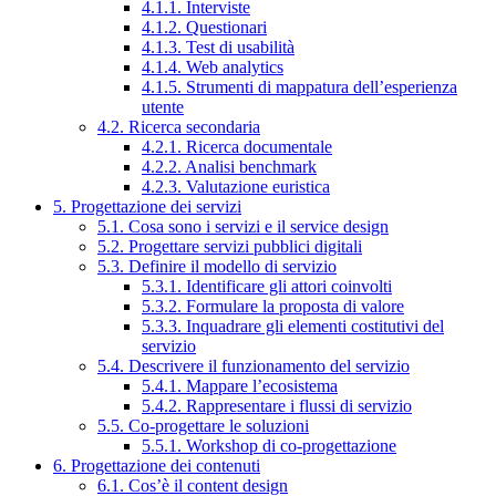
4.1.1. Interviste
4.1.2. Questionari
4.1.3. Test di usabilità
4.1.4. Web analytics
4.1.5. Strumenti di mappatura dell’esperienza
utente
4.2. Ricerca secondaria
4.2.1. Ricerca documentale
4.2.2. Analisi benchmark
4.2.3. Valutazione euristica
5. Progettazione dei servizi
5.1. Cosa sono i servizi e il service design
5.2. Progettare servizi pubblici digitali
5.3. Definire il modello di servizio
5.3.1. Identificare gli attori coinvolti
5.3.2. Formulare la proposta di valore
5.3.3. Inquadrare gli elementi costitutivi del
servizio
5.4. Descrivere il funzionamento del servizio
5.4.1. Mappare l’ecosistema
5.4.2. Rappresentare i flussi di servizio
5.5. Co-progettare le soluzioni
5.5.1. Workshop di co-progettazione
6. Progettazione dei contenuti
6.1. Cos’è il content design