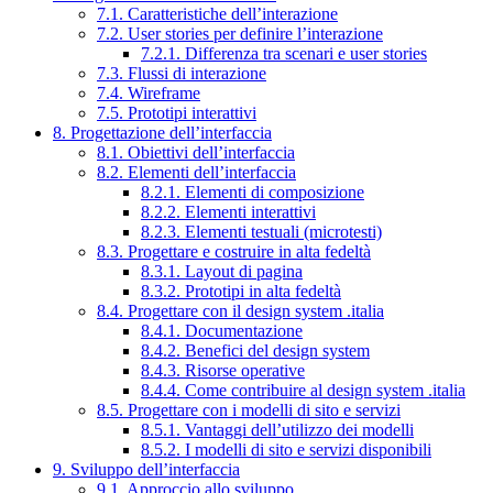
7.1. Caratteristiche dell’interazione
7.2. User stories per definire l’interazione
7.2.1. Differenza tra scenari e user stories
7.3. Flussi di interazione
7.4. Wireframe
7.5. Prototipi interattivi
8. Progettazione dell’interfaccia
8.1. Obiettivi dell’interfaccia
8.2. Elementi dell’interfaccia
8.2.1. Elementi di composizione
8.2.2. Elementi interattivi
8.2.3. Elementi testuali (microtesti)
8.3. Progettare e costruire in alta fedeltà
8.3.1. Layout di pagina
8.3.2. Prototipi in alta fedeltà
8.4. Progettare con il design system .italia
8.4.1. Documentazione
8.4.2. Benefici del design system
8.4.3. Risorse operative
8.4.4. Come contribuire al design system .italia
8.5. Progettare con i modelli di sito e servizi
8.5.1. Vantaggi dell’utilizzo dei modelli
8.5.2. I modelli di sito e servizi disponibili
9. Sviluppo dell’interfaccia
9.1. Approccio allo sviluppo