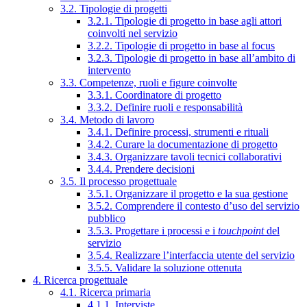
3.2. Tipologie di progetti
3.2.1. Tipologie di progetto in base agli attori
coinvolti nel servizio
3.2.2. Tipologie di progetto in base al focus
3.2.3. Tipologie di progetto in base all’ambito di
intervento
3.3. Competenze, ruoli e figure coinvolte
3.3.1. Coordinatore di progetto
3.3.2. Definire ruoli e responsabilità
3.4. Metodo di lavoro
3.4.1. Definire processi, strumenti e rituali
3.4.2. Curare la documentazione di progetto
3.4.3. Organizzare tavoli tecnici collaborativi
3.4.4. Prendere decisioni
3.5. Il processo progettuale
3.5.1. Organizzare il progetto e la sua gestione
3.5.2. Comprendere il contesto d’uso del servizio
pubblico
3.5.3. Progettare i processi e i
touchpoint
del
servizio
3.5.4. Realizzare l’interfaccia utente del servizio
3.5.5. Validare la soluzione ottenuta
4. Ricerca progettuale
4.1. Ricerca primaria
4.1.1. Interviste