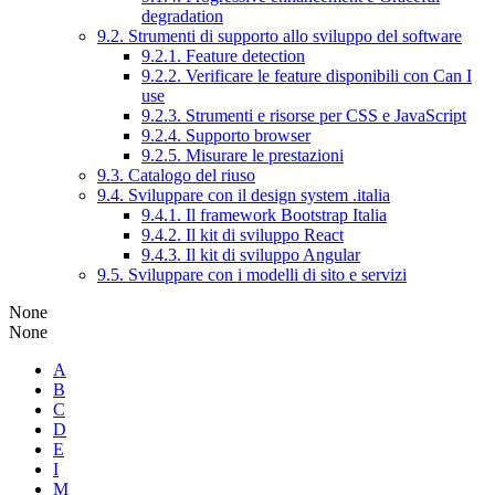
degradation
9.2. Strumenti di supporto allo sviluppo del software
9.2.1. Feature detection
9.2.2. Verificare le feature disponibili con Can I
use
9.2.3. Strumenti e risorse per CSS e JavaScript
9.2.4. Supporto browser
9.2.5. Misurare le prestazioni
9.3. Catalogo del riuso
9.4. Sviluppare con il design system .italia
9.4.1. Il framework Bootstrap Italia
9.4.2. Il kit di sviluppo React
9.4.3. Il kit di sviluppo Angular
9.5. Sviluppare con i modelli di sito e servizi
None
None
A
B
C
D
E
I
M