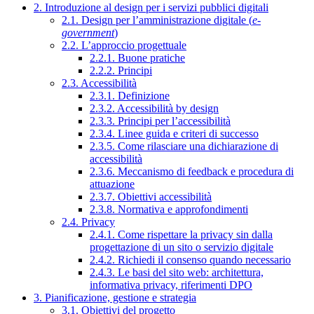
2. Introduzione al design per i servizi pubblici digitali
2.1. Design per l’amministrazione digitale (
e-
government
)
2.2. L’approccio progettuale
2.2.1. Buone pratiche
2.2.2. Principi
2.3. Accessibilità
2.3.1. Definizione
2.3.2. Accessibilità by design
2.3.3. Principi per l’accessibilità
2.3.4. Linee guida e criteri di successo
2.3.5. Come rilasciare una dichiarazione di
accessibilità
2.3.6. Meccanismo di feedback e procedura di
attuazione
2.3.7. Obiettivi accessibilità
2.3.8. Normativa e approfondimenti
2.4. Privacy
2.4.1. Come rispettare la privacy sin dalla
progettazione di un sito o servizio digitale
2.4.2. Richiedi il consenso quando necessario
2.4.3. Le basi del sito web: architettura,
informativa privacy, riferimenti DPO
3. Pianificazione, gestione e strategia
3.1. Obiettivi del progetto