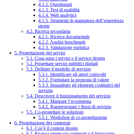
4.1.2. Questionari
4.1.3. Test di usabilità
4.1.4. Web analytics
4.1.5. Strumenti di mappatura dell’esperienza
utente
4.2. Ricerca secondaria
4.2.1. Ricerca documentale
4.2.2. Analisi benchmark
4.2.3. Valutazione euristica
5. Progettazione dei servizi
5.1. Cosa sono i servizi e il service design
5.2. Progettare servizi pubblici digitali
5.3. Definire il modello di servizio
5.3.1. Identificare gli attori coinvolti
5.3.2. Formulare la proposta di valore
5.3.3. Inquadrare gli elementi costitutivi del
servizio
5.4. Descrivere il funzionamento del servizio
5.4.1. Mappare l’ecosistema
5.4.2. Rappresentare i flussi di servizio
5.5. Co-progettare le soluzioni
5.5.1. Workshop di co-progettazione
6. Progettazione dei contenuti
6.1. Cos’è il content design
6.2. Ricerca utente sui contenuti e il linguaggio