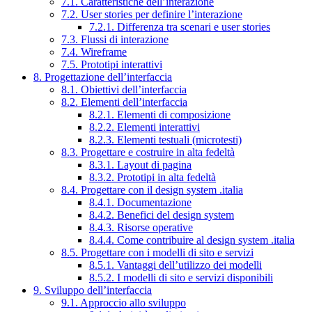
7.1. Caratteristiche dell’interazione
7.2. User stories per definire l’interazione
7.2.1. Differenza tra scenari e user stories
7.3. Flussi di interazione
7.4. Wireframe
7.5. Prototipi interattivi
8. Progettazione dell’interfaccia
8.1. Obiettivi dell’interfaccia
8.2. Elementi dell’interfaccia
8.2.1. Elementi di composizione
8.2.2. Elementi interattivi
8.2.3. Elementi testuali (microtesti)
8.3. Progettare e costruire in alta fedeltà
8.3.1. Layout di pagina
8.3.2. Prototipi in alta fedeltà
8.4. Progettare con il design system .italia
8.4.1. Documentazione
8.4.2. Benefici del design system
8.4.3. Risorse operative
8.4.4. Come contribuire al design system .italia
8.5. Progettare con i modelli di sito e servizi
8.5.1. Vantaggi dell’utilizzo dei modelli
8.5.2. I modelli di sito e servizi disponibili
9. Sviluppo dell’interfaccia
9.1. Approccio allo sviluppo