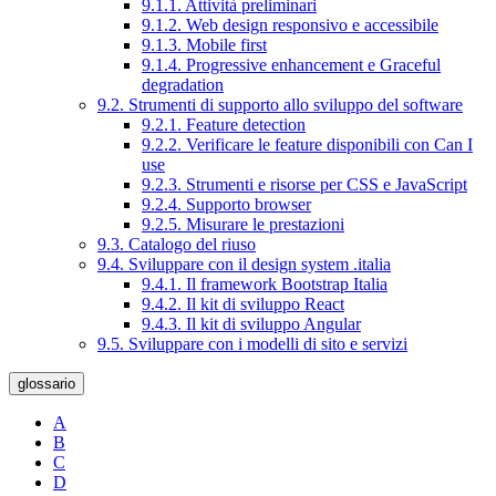
9.1.1. Attività preliminari
9.1.2. Web design responsivo e accessibile
9.1.3. Mobile first
9.1.4. Progressive enhancement e Graceful
degradation
9.2. Strumenti di supporto allo sviluppo del software
9.2.1. Feature detection
9.2.2. Verificare le feature disponibili con Can I
use
9.2.3. Strumenti e risorse per CSS e JavaScript
9.2.4. Supporto browser
9.2.5. Misurare le prestazioni
9.3. Catalogo del riuso
9.4. Sviluppare con il design system .italia
9.4.1. Il framework Bootstrap Italia
9.4.2. Il kit di sviluppo React
9.4.3. Il kit di sviluppo Angular
9.5. Sviluppare con i modelli di sito e servizi
glossario
A
B
C
D