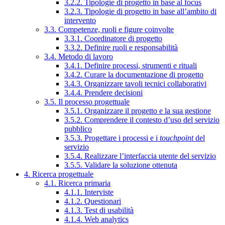
3.2.2. Tipologie di progetto in base al focus
3.2.3. Tipologie di progetto in base all’ambito di
intervento
3.3. Competenze, ruoli e figure coinvolte
3.3.1. Coordinatore di progetto
3.3.2. Definire ruoli e responsabilità
3.4. Metodo di lavoro
3.4.1. Definire processi, strumenti e rituali
3.4.2. Curare la documentazione di progetto
3.4.3. Organizzare tavoli tecnici collaborativi
3.4.4. Prendere decisioni
3.5. Il processo progettuale
3.5.1. Organizzare il progetto e la sua gestione
3.5.2. Comprendere il contesto d’uso del servizio
pubblico
3.5.3. Progettare i processi e i
touchpoint
del
servizio
3.5.4. Realizzare l’interfaccia utente del servizio
3.5.5. Validare la soluzione ottenuta
4. Ricerca progettuale
4.1. Ricerca primaria
4.1.1. Interviste
4.1.2. Questionari
4.1.3. Test di usabilità
4.1.4. Web analytics