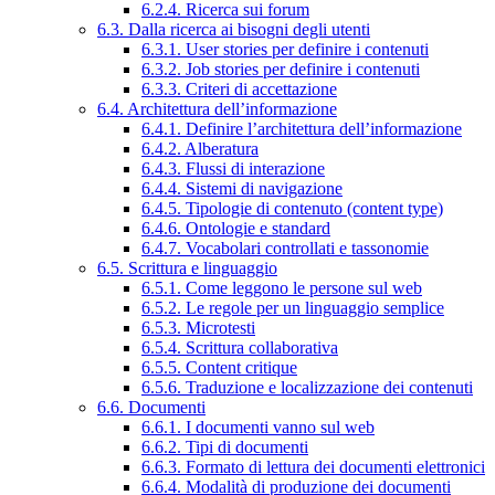
6.2.4. Ricerca sui forum
6.3. Dalla ricerca ai bisogni degli utenti
6.3.1. User stories per definire i contenuti
6.3.2. Job stories per definire i contenuti
6.3.3. Criteri di accettazione
6.4. Architettura dell’informazione
6.4.1. Definire l’architettura dell’informazione
6.4.2. Alberatura
6.4.3. Flussi di interazione
6.4.4. Sistemi di navigazione
6.4.5. Tipologie di contenuto (content type)
6.4.6. Ontologie e standard
6.4.7. Vocabolari controllati e tassonomie
6.5. Scrittura e linguaggio
6.5.1. Come leggono le persone sul web
6.5.2. Le regole per un linguaggio semplice
6.5.3. Microtesti
6.5.4. Scrittura collaborativa
6.5.5. Content critique
6.5.6. Traduzione e localizzazione dei contenuti
6.6. Documenti
6.6.1. I documenti vanno sul web
6.6.2. Tipi di documenti
6.6.3. Formato di lettura dei documenti elettronici
6.6.4. Modalità di produzione dei documenti