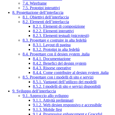
7.4. Wireframe
7.5. Prototipi interattivi
8. Progettazione dell’interfaccia
8.1. Obiettivi dell’interfaccia
8.2. Elementi dell’interfaccia
8.2.1. Elementi di composizione
8.2.2. Elementi interattivi
8.2.3. Elementi testuali (microtesti)
8.3. Progettare e costruire in alta fedeltà
8.3.1. Layout di pagina
8.3.2. Prototipi in alta fedeltà
8.4. Progettare con il design system .italia
8.4.1. Documentazione
8.4.2. Benefici del design system
8.4.3. Risorse operative
8.4.4. Come contribuire al design system .italia
8.5. Progettare con i modelli di sito e servizi
8.5.1. Vantaggi dell’utilizzo dei modelli
8.5.2. I modelli di sito e servizi disponibili
9. Sviluppo dell’interfaccia
9.1. Approccio allo sviluppo
9.1.1. Attività preliminari
9.1.2. Web design responsivo e accessibile
9.1.3. Mobile first
9.1.4. Progressive enhancement e Graceful