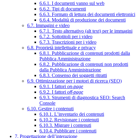
6.6.1. I documenti vanno sul web
6.6.2. Tipi di documenti
6.6.3. Formato di lettura dei documenti elettronici
6.6.4. Modalità di produzione dei documenti
6.7. Immagini e video
6.7.1. Testo alternativo (alt text) per le immagini
6.7.2. Sottotitoli per i video
6.7.3. Trascrizioni per i video
6.8. Proprietà intellettuale e privacy
6.8.1. Pubblicazione di contenuti prodotti dalla
Pubblica Amministrazione
6.8.2. Pubblicazione di contenuti non prodotti
dalla Pubblica Amministrazione
6.8.3. Consenso dei soggetti ritratti
6.9. Ottimizzazione per i motori di ricerca (SEO)
6.9.1. I fattori
on-page
6.9.2. I fattori
off-page
6.9.3. Strumenti di diagnostica SEO: Search
Console
6.10. Gestire i contenuti
6.10.1. L’inventario dei contenuti
6.10.2. Revisionare i contenuti
6.10.3. Migrare i contenuti
6.10.4. Pubblicare i contenuti
7. Progettazione dell’interazione