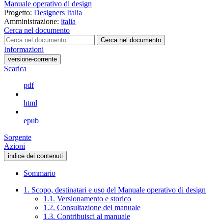
Manuale operativo di design
Progetto:
Designers Italia
Amministrazione:
italia
Cerca nel documento
Cerca nel documento
Informazioni
versione-corrente
Scarica
pdf
html
epub
Sorgente
Azioni
indice dei contenuti
Sommario
1. Scopo, destinatari e uso del Manuale operativo di design
1.1. Versionamento e storico
1.2. Consultazione del manuale
1.3. Contribuisci al manuale