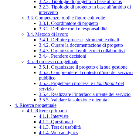
3.2.2. Tipologie di progetto in base al focus
3.2.3. Tipologie di progetto in base all’ambito di
intervento
3.3. Competenze, ruoli e figure coinvolte
3.3.1. Coordinatore di progetto
3.3.2. Definire ruoli e responsabilità
3.4. Metodo di lavoro
3.4.1. Definire processi, strumenti e rituali
3.4.2. Curare la documentazione di progetto
3.4.3. Organizzare tavoli tecnici collaborativi
3.4.4. Prendere decisioni
3.5. Il processo progettuale
3.5.1. Organizzare il progetto e la sua gestione
3.5.2. Comprendere il contesto d’uso del servizio
pubblico
3.5.3. Progettare i processi e i
touchpoint
del
servizio
3.5.4. Realizzare l’interfaccia utente del servizio
3.5.5. Validare la soluzione ottenuta
4. Ricerca progettuale
4.1. Ricerca primaria
4.1.1. Interviste
4.1.2. Questionari
4.1.3. Test di usabilità
4.1.4. Web analytics