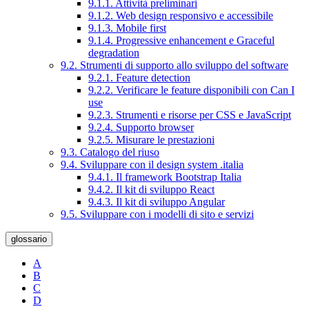
9.1.1. Attività preliminari
9.1.2. Web design responsivo e accessibile
9.1.3. Mobile first
9.1.4. Progressive enhancement e Graceful
degradation
9.2. Strumenti di supporto allo sviluppo del software
9.2.1. Feature detection
9.2.2. Verificare le feature disponibili con Can I
use
9.2.3. Strumenti e risorse per CSS e JavaScript
9.2.4. Supporto browser
9.2.5. Misurare le prestazioni
9.3. Catalogo del riuso
9.4. Sviluppare con il design system .italia
9.4.1. Il framework Bootstrap Italia
9.4.2. Il kit di sviluppo React
9.4.3. Il kit di sviluppo Angular
9.5. Sviluppare con i modelli di sito e servizi
glossario
A
B
C
D