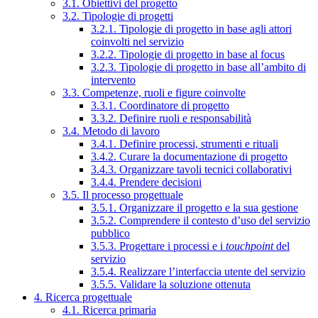
3.1. Obiettivi del progetto
3.2. Tipologie di progetti
3.2.1. Tipologie di progetto in base agli attori
coinvolti nel servizio
3.2.2. Tipologie di progetto in base al focus
3.2.3. Tipologie di progetto in base all’ambito di
intervento
3.3. Competenze, ruoli e figure coinvolte
3.3.1. Coordinatore di progetto
3.3.2. Definire ruoli e responsabilità
3.4. Metodo di lavoro
3.4.1. Definire processi, strumenti e rituali
3.4.2. Curare la documentazione di progetto
3.4.3. Organizzare tavoli tecnici collaborativi
3.4.4. Prendere decisioni
3.5. Il processo progettuale
3.5.1. Organizzare il progetto e la sua gestione
3.5.2. Comprendere il contesto d’uso del servizio
pubblico
3.5.3. Progettare i processi e i
touchpoint
del
servizio
3.5.4. Realizzare l’interfaccia utente del servizio
3.5.5. Validare la soluzione ottenuta
4. Ricerca progettuale
4.1. Ricerca primaria