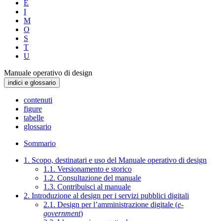
E
I
M
O
S
T
U
Manuale operativo di design
indici e glossario
contenuti
figure
tabelle
glossario
Sommario
1. Scopo, destinatari e uso del Manuale operativo di design
1.1. Versionamento e storico
1.2. Consultazione del manuale
1.3. Contribuisci al manuale
2. Introduzione al design per i servizi pubblici digitali
2.1. Design per l’amministrazione digitale (
e-
government
)