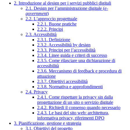
2. Introduzione al design per i servizi pubblici digitali
2.1. Design per l’amministrazione digitale (
e-
government
)
2.2. L’approccio progettuale
2.2.1. Buone pratiche
2.2.2. Principi
2.3. Accessibilità
2.3.1. Definizione
2.3.2. Accessibilità by design
2.3.3. Principi per l’accessibilità
2.3.4. Linee guida e criteri di successo
2.3.5. Come rilasciare una dichiarazione di
accessibilità
2.3.6. Meccanismo di feedback e procedura di
attuazione
2.3.7. Obiettivi accessibilità
2.3.8. Normativa e approfondimenti
2.4. Privacy
2.4.1. Come rispettare la privacy sin dalla
progettazione di un sito o servizio digitale
2.4.2. Richiedi il consenso quando necessario
2.4.3. Le basi del sito web: architettura,
informativa privacy, riferimenti DPO
3. Pianificazione, gestione e strategia
3.1. Obiettivi del progetto