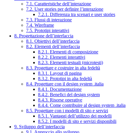
7.1. Caratteristiche dell’interazione
7.2. User stories per definire l’interazione
7.2.1. Differenza tra scenari e user stories
7.3. Flussi di interazione
7.4. Wireframe
7.5. Prototipi interattivi
8. Progettazione dell’interfaccia
8.1. Obiettivi dell’interfaccia
8.2. Elementi dell’interfaccia
8.2.1. Elementi di composizione
8.2.2. Elementi interattivi
8.2.3. Elementi testuali (microtesti)
8.3. Progettare e costruire in alta fedeltà
8.3.1. Layout di pagina
8.3.2. Prototipi in alta fedeltà
8.4. Progettare con il design system .italia
8.4.1. Documentazione
8.4.2. Benefici del design system
8.4.3. Risorse operative
8.4.4. Come contribuire al design system .italia
8.5. Progettare con i modelli di sito e servizi
8.5.1. Vantaggi dell’utilizzo dei modelli
8.5.2. I modelli di sito e servizi disponibili
9. Sviluppo dell’interfaccia
9.1. Approccio allo sviluppo