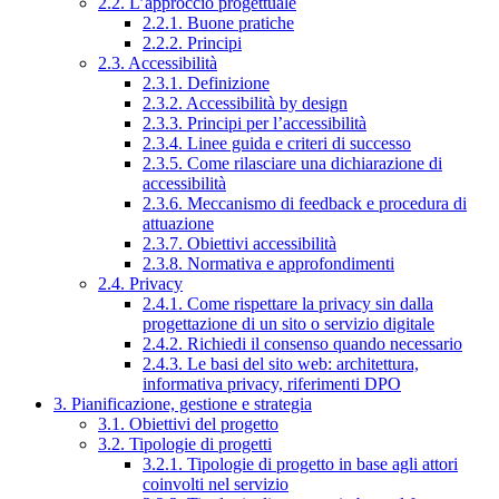
2.2. L’approccio progettuale
2.2.1. Buone pratiche
2.2.2. Principi
2.3. Accessibilità
2.3.1. Definizione
2.3.2. Accessibilità by design
2.3.3. Principi per l’accessibilità
2.3.4. Linee guida e criteri di successo
2.3.5. Come rilasciare una dichiarazione di
accessibilità
2.3.6. Meccanismo di feedback e procedura di
attuazione
2.3.7. Obiettivi accessibilità
2.3.8. Normativa e approfondimenti
2.4. Privacy
2.4.1. Come rispettare la privacy sin dalla
progettazione di un sito o servizio digitale
2.4.2. Richiedi il consenso quando necessario
2.4.3. Le basi del sito web: architettura,
informativa privacy, riferimenti DPO
3. Pianificazione, gestione e strategia
3.1. Obiettivi del progetto
3.2. Tipologie di progetti
3.2.1. Tipologie di progetto in base agli attori
coinvolti nel servizio