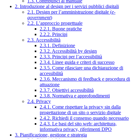
1.3. Contribuisci al manuale
2. Introduzione al design per i servizi pubblici digitali
2.1. Design per l’amministrazione digitale (
e-
government
)
2.2. L’approccio progettuale
2.2.1. Buone pratiche
2.2.2. Principi
2.3. Accessibilità
2.3.1. Definizione
2.3.2. Accessibilità by design
2.3.3. Principi per l’accessibilità
2.3.4. Linee guida e criteri di successo
2.3.5. Come rilasciare una dichiarazione di
accessibilità
2.3.6. Meccanismo di feedback e procedura di
attuazione
2.3.7. Obiettivi accessibilità
2.3.8. Normativa e approfondimenti
2.4. Privacy
2.4.1. Come rispettare la privacy sin dalla
progettazione di un sito o servizio digitale
2.4.2. Richiedi il consenso quando necessario
2.4.3. Le basi del sito web: architettura,
informativa privacy, riferimenti DPO
3. Pianificazione, gestione e strategia