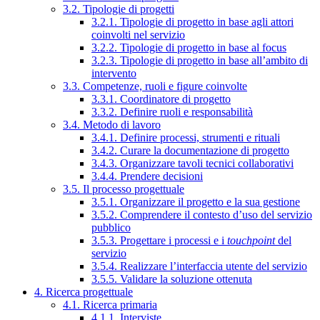
3.2. Tipologie di progetti
3.2.1. Tipologie di progetto in base agli attori
coinvolti nel servizio
3.2.2. Tipologie di progetto in base al focus
3.2.3. Tipologie di progetto in base all’ambito di
intervento
3.3. Competenze, ruoli e figure coinvolte
3.3.1. Coordinatore di progetto
3.3.2. Definire ruoli e responsabilità
3.4. Metodo di lavoro
3.4.1. Definire processi, strumenti e rituali
3.4.2. Curare la documentazione di progetto
3.4.3. Organizzare tavoli tecnici collaborativi
3.4.4. Prendere decisioni
3.5. Il processo progettuale
3.5.1. Organizzare il progetto e la sua gestione
3.5.2. Comprendere il contesto d’uso del servizio
pubblico
3.5.3. Progettare i processi e i
touchpoint
del
servizio
3.5.4. Realizzare l’interfaccia utente del servizio
3.5.5. Validare la soluzione ottenuta
4. Ricerca progettuale
4.1. Ricerca primaria
4.1.1. Interviste