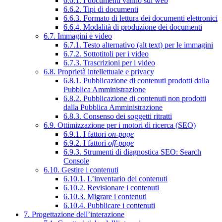
6.6.1. I documenti vanno sul web
6.6.2. Tipi di documenti
6.6.3. Formato di lettura dei documenti elettronici
6.6.4. Modalità di produzione dei documenti
6.7. Immagini e video
6.7.1. Testo alternativo (alt text) per le immagini
6.7.2. Sottotitoli per i video
6.7.3. Trascrizioni per i video
6.8. Proprietà intellettuale e privacy
6.8.1. Pubblicazione di contenuti prodotti dalla
Pubblica Amministrazione
6.8.2. Pubblicazione di contenuti non prodotti
dalla Pubblica Amministrazione
6.8.3. Consenso dei soggetti ritratti
6.9. Ottimizzazione per i motori di ricerca (SEO)
6.9.1. I fattori
on-page
6.9.2. I fattori
off-page
6.9.3. Strumenti di diagnostica SEO: Search
Console
6.10. Gestire i contenuti
6.10.1. L’inventario dei contenuti
6.10.2. Revisionare i contenuti
6.10.3. Migrare i contenuti
6.10.4. Pubblicare i contenuti
7. Progettazione dell’interazione