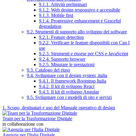
9.1.1. Attività preliminari
9.1.2. Web design responsivo e accessibile
9.1.3. Mobile first
9.1.4. Progressive enhancement e Graceful
degradation
9.2. Strumenti di supporto allo sviluppo del software
9.2.1. Feature detection
9.2.2. Verificare le feature disponibili con Can I
use
9.2.3. Strumenti e risorse per CSS e JavaScript
9.2.4. Supporto browser
9.2.5. Misurare le prestazioni
9.3. Catalogo del riuso
9.4. Sviluppare con il design system .italia
9.4.1. Il framework Bootstrap Italia
9.4.2. Il kit di sviluppo React
9.4.3. Il kit di sviluppo Angular
9.5. Sviluppare con i modelli di sito e servizi
1. Scopo, destinatari e uso del Manuale operativo di design
Team per la Trasformazione Digitale
in collaborazione con
Agenzia per l'Italia Digitale