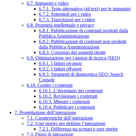
6.7. Immagini e video
6.7.1. Testo alternativo (alt text) per le immagini
6.7.2. Sottotitoli per i video
6.7.3. Trascrizioni per i video
6.8. Proprietà intellettuale e privacy
6.8.1. Pubblicazione di contenuti prodotti dalla
Pubblica Amministrazione
6.8.2. Pubblicazione di contenuti non prodotti
dalla Pubblica Amministrazione
6.8.3. Consenso dei soggetti ritratti
6.9. Ottimizzazione per i motori di ricerca (SEO)
6.9.1. I fattori
on-page
6.9.2. I fattori
off-page
6.9.3. Strumenti di diagnostica SEO: Search
Console
6.10. Gestire i contenuti
6.10.1. L’inventario dei contenuti
6.10.2. Revisionare i contenuti
6.10.3. Migrare i contenuti
6.10.4. Pubblicare i contenuti
7. Progettazione dell’interazione
7.1. Caratteristiche dell’interazione
7.2. User stories per definire l’interazione
7.2.1. Differenza tra scenari e user stories
7.3. Flussi di interazione