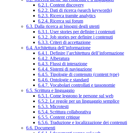
6.2.1. Content discovery
6.2.2. Dati di ricerca (search keywords)
6.2.3. Ricerca tramite analytics
6.2.4. Ricerca sui forum
6.3. Dalla ricerca ai bisogni degli utenti
6.3.1. User stories per definire i contenuti
6.3.2. Job stories per definire i contenuti
6.3.3. Criteri di accettazione
6.4. Architettura dell’informazione
6.4.1. Definire l’architettura dell’informazione
6.4.2. Alberatura
6.4.3. Flussi di interazione
6.4.4. Sistemi di navigazione
6.4.5. Tipologie di contenuto (content type)
6.4.6. Ontologie e standard
6.4.7. Vocabolari controllati e tassonomie
6.5. Scrittura e linguaggio
6.5.1. Come leggono le persone sul web
6.5.2. Le regole per un linguaggio semplice
6.5.3. Microtesti
6.5.4. Scrittura collaborativa
6.5.5. Content critique
6.5.6. Traduzione e localizzazione dei contenuti
6.6. Documenti