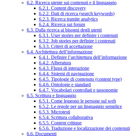
6.2. Ricerca utente sui contenuti e il linguaggio
6.2.1. Content discovery
6.2.2. Dati di ricerca (search keywords)
6.2.3. Ricerca tramite analytics
6.2.4. Ricerca sui forum
6.3. Dalla ricerca ai bisogni degli utenti
6.3.1. User stories per definire i contenuti
6.3.2. Job stories per definire i contenuti
6.3.3. Criteri di accettazione
6.4. Architettura dell’informazione
6.4.1. Definire l’architettura dell’informazione
6.4.2. Alberatura
6.4.3. Flussi di interazione
6.4.4. Sistemi di navigazione
6.4.5. Tipologie di contenuto (content type)
6.4.6. Ontologie e standard
6.4.7. Vocabolari controllati e tassonomie
6.5. Scrittura e linguaggio
6.5.1. Come leggono le persone sul web
6.5.2. Le regole per un linguaggio semplice
6.5.3. Microtesti
6.5.4. Scrittura collaborativa
6.5.5. Content critique
6.5.6. Traduzione e localizzazione dei contenuti
6.6. Documenti