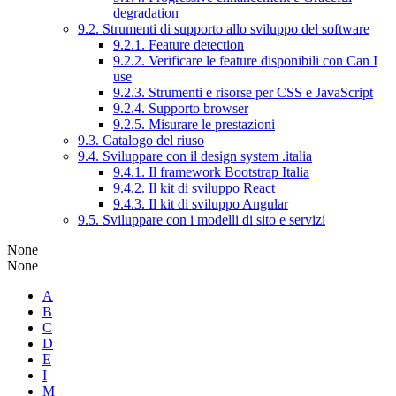
degradation
9.2. Strumenti di supporto allo sviluppo del software
9.2.1. Feature detection
9.2.2. Verificare le feature disponibili con Can I
use
9.2.3. Strumenti e risorse per CSS e JavaScript
9.2.4. Supporto browser
9.2.5. Misurare le prestazioni
9.3. Catalogo del riuso
9.4. Sviluppare con il design system .italia
9.4.1. Il framework Bootstrap Italia
9.4.2. Il kit di sviluppo React
9.4.3. Il kit di sviluppo Angular
9.5. Sviluppare con i modelli di sito e servizi
None
None
A
B
C
D
E
I
M