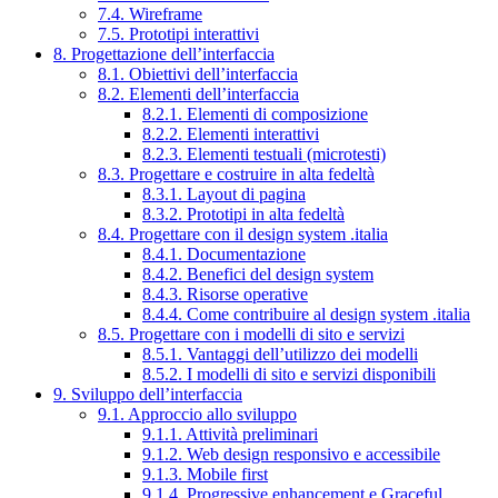
7.4. Wireframe
7.5. Prototipi interattivi
8. Progettazione dell’interfaccia
8.1. Obiettivi dell’interfaccia
8.2. Elementi dell’interfaccia
8.2.1. Elementi di composizione
8.2.2. Elementi interattivi
8.2.3. Elementi testuali (microtesti)
8.3. Progettare e costruire in alta fedeltà
8.3.1. Layout di pagina
8.3.2. Prototipi in alta fedeltà
8.4. Progettare con il design system .italia
8.4.1. Documentazione
8.4.2. Benefici del design system
8.4.3. Risorse operative
8.4.4. Come contribuire al design system .italia
8.5. Progettare con i modelli di sito e servizi
8.5.1. Vantaggi dell’utilizzo dei modelli
8.5.2. I modelli di sito e servizi disponibili
9. Sviluppo dell’interfaccia
9.1. Approccio allo sviluppo
9.1.1. Attività preliminari
9.1.2. Web design responsivo e accessibile
9.1.3. Mobile first
9.1.4. Progressive enhancement e Graceful