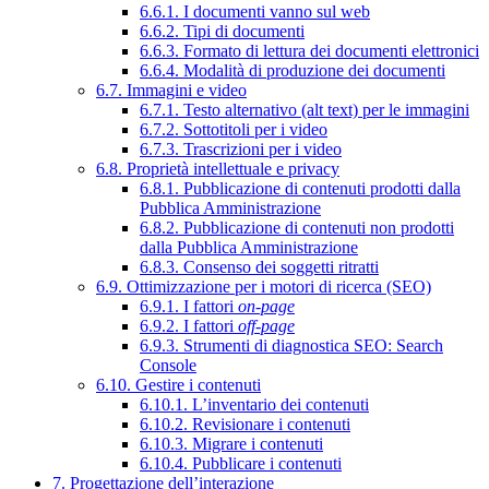
6.6.1. I documenti vanno sul web
6.6.2. Tipi di documenti
6.6.3. Formato di lettura dei documenti elettronici
6.6.4. Modalità di produzione dei documenti
6.7. Immagini e video
6.7.1. Testo alternativo (alt text) per le immagini
6.7.2. Sottotitoli per i video
6.7.3. Trascrizioni per i video
6.8. Proprietà intellettuale e privacy
6.8.1. Pubblicazione di contenuti prodotti dalla
Pubblica Amministrazione
6.8.2. Pubblicazione di contenuti non prodotti
dalla Pubblica Amministrazione
6.8.3. Consenso dei soggetti ritratti
6.9. Ottimizzazione per i motori di ricerca (SEO)
6.9.1. I fattori
on-page
6.9.2. I fattori
off-page
6.9.3. Strumenti di diagnostica SEO: Search
Console
6.10. Gestire i contenuti
6.10.1. L’inventario dei contenuti
6.10.2. Revisionare i contenuti
6.10.3. Migrare i contenuti
6.10.4. Pubblicare i contenuti
7. Progettazione dell’interazione