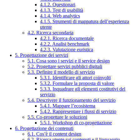
4.1.2. Questionari
4.1.3. Test di usabilità
4.1.4. Web analytics
4.1.5. Strumenti di mappatura dell’esperienza
utente
4.2. Ricerca secondaria
4.2.1. Ricerca documentale
4.2.2. Analisi benchmark
4.2.3. Valutazione euristica
5. Progettazione dei servizi
5.1. Cosa sono i servizi e il service design
5.2. Progettare servizi pubblici digitali
5.3. Definire il modello di servizio
5.3.1. Identificare gli attori coinvolti
5.3.2. Formulare la proposta di valore
5.3.3. Inquadrare gli elementi costitutivi del
servizio
5.4. Descrivere il funzionamento del servizio
5.4.1. Mappare l’ecosistema
5.4.2. Rappresentare i flussi di servizio
5.5. Co-progettare le soluzioni
5.5.1. Workshop di co-progettazione
6. Progettazione dei contenuti
6.1. Cos’è il content design
6.2. Ricerca utente sui contenuti e il linguaggio