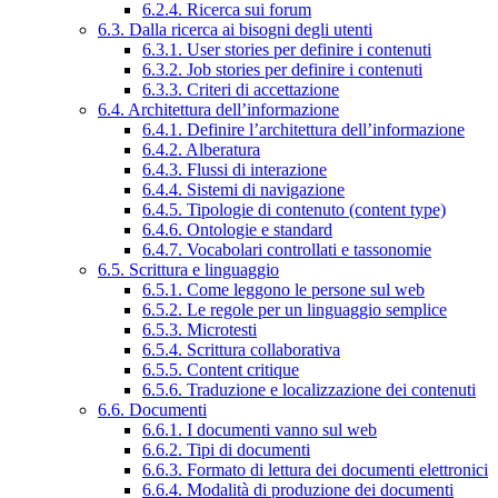
6.2.4. Ricerca sui forum
6.3. Dalla ricerca ai bisogni degli utenti
6.3.1. User stories per definire i contenuti
6.3.2. Job stories per definire i contenuti
6.3.3. Criteri di accettazione
6.4. Architettura dell’informazione
6.4.1. Definire l’architettura dell’informazione
6.4.2. Alberatura
6.4.3. Flussi di interazione
6.4.4. Sistemi di navigazione
6.4.5. Tipologie di contenuto (content type)
6.4.6. Ontologie e standard
6.4.7. Vocabolari controllati e tassonomie
6.5. Scrittura e linguaggio
6.5.1. Come leggono le persone sul web
6.5.2. Le regole per un linguaggio semplice
6.5.3. Microtesti
6.5.4. Scrittura collaborativa
6.5.5. Content critique
6.5.6. Traduzione e localizzazione dei contenuti
6.6. Documenti
6.6.1. I documenti vanno sul web
6.6.2. Tipi di documenti
6.6.3. Formato di lettura dei documenti elettronici
6.6.4. Modalità di produzione dei documenti