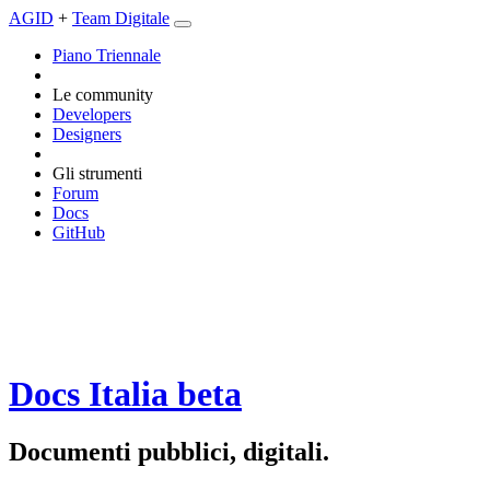
AGID
+
Team Digitale
Piano Triennale
Le community
Developers
Designers
Gli strumenti
Forum
Docs
GitHub
Docs Italia
beta
Documenti pubblici, digitali.