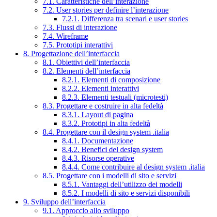
7.1. Caratteristiche dell’interazione
7.2. User stories per definire l’interazione
7.2.1. Differenza tra scenari e user stories
7.3. Flussi di interazione
7.4. Wireframe
7.5. Prototipi interattivi
8. Progettazione dell’interfaccia
8.1. Obiettivi dell’interfaccia
8.2. Elementi dell’interfaccia
8.2.1. Elementi di composizione
8.2.2. Elementi interattivi
8.2.3. Elementi testuali (microtesti)
8.3. Progettare e costruire in alta fedeltà
8.3.1. Layout di pagina
8.3.2. Prototipi in alta fedeltà
8.4. Progettare con il design system .italia
8.4.1. Documentazione
8.4.2. Benefici del design system
8.4.3. Risorse operative
8.4.4. Come contribuire al design system .italia
8.5. Progettare con i modelli di sito e servizi
8.5.1. Vantaggi dell’utilizzo dei modelli
8.5.2. I modelli di sito e servizi disponibili
9. Sviluppo dell’interfaccia
9.1. Approccio allo sviluppo