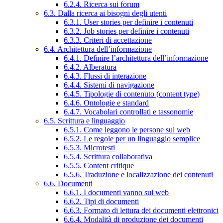
6.2.4. Ricerca sui forum
6.3. Dalla ricerca ai bisogni degli utenti
6.3.1. User stories per definire i contenuti
6.3.2. Job stories per definire i contenuti
6.3.3. Criteri di accettazione
6.4. Architettura dell’informazione
6.4.1. Definire l’architettura dell’informazione
6.4.2. Alberatura
6.4.3. Flussi di interazione
6.4.4. Sistemi di navigazione
6.4.5. Tipologie di contenuto (content type)
6.4.6. Ontologie e standard
6.4.7. Vocabolari controllati e tassonomie
6.5. Scrittura e linguaggio
6.5.1. Come leggono le persone sul web
6.5.2. Le regole per un linguaggio semplice
6.5.3. Microtesti
6.5.4. Scrittura collaborativa
6.5.5. Content critique
6.5.6. Traduzione e localizzazione dei contenuti
6.6. Documenti
6.6.1. I documenti vanno sul web
6.6.2. Tipi di documenti
6.6.3. Formato di lettura dei documenti elettronici
6.6.4. Modalità di produzione dei documenti