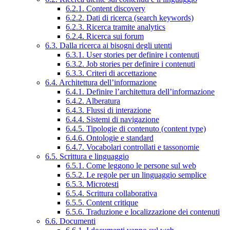
6.2.1. Content discovery
6.2.2. Dati di ricerca (search keywords)
6.2.3. Ricerca tramite analytics
6.2.4. Ricerca sui forum
6.3. Dalla ricerca ai bisogni degli utenti
6.3.1. User stories per definire i contenuti
6.3.2. Job stories per definire i contenuti
6.3.3. Criteri di accettazione
6.4. Architettura dell’informazione
6.4.1. Definire l’architettura dell’informazione
6.4.2. Alberatura
6.4.3. Flussi di interazione
6.4.4. Sistemi di navigazione
6.4.5. Tipologie di contenuto (content type)
6.4.6. Ontologie e standard
6.4.7. Vocabolari controllati e tassonomie
6.5. Scrittura e linguaggio
6.5.1. Come leggono le persone sul web
6.5.2. Le regole per un linguaggio semplice
6.5.3. Microtesti
6.5.4. Scrittura collaborativa
6.5.5. Content critique
6.5.6. Traduzione e localizzazione dei contenuti
6.6. Documenti