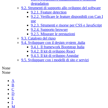
degradation
9.2. Strumenti di supporto allo sviluppo del software
9.2.1. Feature detection
9.2.2. Verificare le feature disponibili con Can I
use
9.2.3. Strumenti e risorse per CSS e JavaScript
9.2.4. Supporto browser
9.2.5. Misurare le prestazioni
9.3. Catalogo del riuso
9.4. Sviluppare con il design system .italia
9.4.1. Il framework Bootstrap Italia
9.4.2. Il kit di sviluppo React
9.4.3. Il kit di sviluppo Angular
9.5. Sviluppare con i modelli di sito e servizi
None
None
A
B
C
D
E
I
M