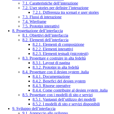
7.1. Caratteristiche dell’interazione
7.2. User stories per definire l’interazione
7.2.1. Differenza tra scenari e user stories
7.3. Flussi di interazione
7.4. Wireframe
7.5. Prototipi interattivi
8. Progettazione dell’interfaccia
8.1. Obiettivi dell’interfaccia
8.2. Elementi dell’interfaccia
8.2.1. Elementi di composizione
8.2.2. Elementi interattivi
8.2.3. Elementi testuali (microtesti)
8.3. Progettare e costruire in alta fedeltà
8.3.1. Layout di pagina
8.3.2. Prototipi in alta fedeltà
8.4. Progettare con il design system .italia
8.4.1. Documentazione
8.4.2. Benefici del design system
8.4.3. Risorse operative
8.4.4. Come contribuire al design system .italia
8.5. Progettare con i modelli di sito e servizi
8.5.1. Vantaggi dell’utilizzo dei modelli
8.5.2. I modelli di sito e servizi disponibili
9. Sviluppo dell’interfaccia
9.1. Approccio allo sviluppo