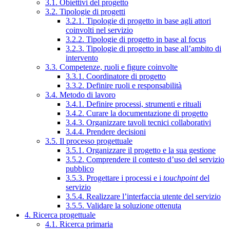
3.1. Obiettivi del progetto
3.2. Tipologie di progetti
3.2.1. Tipologie di progetto in base agli attori
coinvolti nel servizio
3.2.2. Tipologie di progetto in base al focus
3.2.3. Tipologie di progetto in base all’ambito di
intervento
3.3. Competenze, ruoli e figure coinvolte
3.3.1. Coordinatore di progetto
3.3.2. Definire ruoli e responsabilità
3.4. Metodo di lavoro
3.4.1. Definire processi, strumenti e rituali
3.4.2. Curare la documentazione di progetto
3.4.3. Organizzare tavoli tecnici collaborativi
3.4.4. Prendere decisioni
3.5. Il processo progettuale
3.5.1. Organizzare il progetto e la sua gestione
3.5.2. Comprendere il contesto d’uso del servizio
pubblico
3.5.3. Progettare i processi e i
touchpoint
del
servizio
3.5.4. Realizzare l’interfaccia utente del servizio
3.5.5. Validare la soluzione ottenuta
4. Ricerca progettuale
4.1. Ricerca primaria