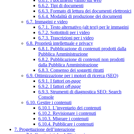
6.6.1. I documenti vanno sul web
6.6.2. Tipi di documenti
6.6.3. Formato di lettura dei documenti elettronici
6.6.4. Modalità di produzione dei documenti
6.7. Immagini e video
6.7.1. Testo alternativo (alt text) per le immagini
6.7.2. Sottotitoli per i video
6.7.3. Trascrizioni per i video
6.8. Proprietà intellettuale e privacy
6.8.1. Pubblicazione di contenuti prodotti dalla
Pubblica Amministrazione
6.8.2. Pubblicazione di contenuti non prodotti
dalla Pubblica Amministrazione
6.8.3. Consenso dei soggetti ritratti
6.9. Ottimizzazione per i motori di ricerca (SEO)
6.9.1. I fattori
on-page
6.9.2. I fattori
off-page
6.9.3. Strumenti di diagnostica SEO: Search
Console
6.10. Gestire i contenuti
6.10.1. L’inventario dei contenuti
6.10.2. Revisionare i contenuti
6.10.3. Migrare i contenuti
6.10.4. Pubblicare i contenuti
7. Progettazione dell’interazione