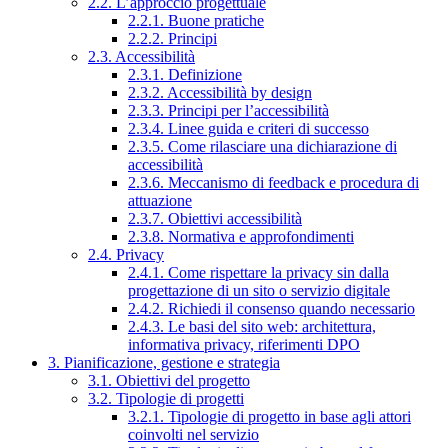
2.2. L’approccio progettuale
2.2.1. Buone pratiche
2.2.2. Principi
2.3. Accessibilità
2.3.1. Definizione
2.3.2. Accessibilità by design
2.3.3. Principi per l’accessibilità
2.3.4. Linee guida e criteri di successo
2.3.5. Come rilasciare una dichiarazione di
accessibilità
2.3.6. Meccanismo di feedback e procedura di
attuazione
2.3.7. Obiettivi accessibilità
2.3.8. Normativa e approfondimenti
2.4. Privacy
2.4.1. Come rispettare la privacy sin dalla
progettazione di un sito o servizio digitale
2.4.2. Richiedi il consenso quando necessario
2.4.3. Le basi del sito web: architettura,
informativa privacy, riferimenti DPO
3. Pianificazione, gestione e strategia
3.1. Obiettivi del progetto
3.2. Tipologie di progetti
3.2.1. Tipologie di progetto in base agli attori
coinvolti nel servizio