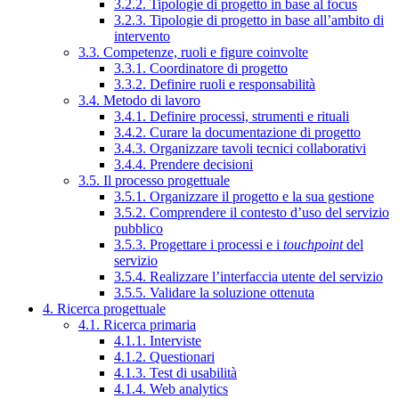
3.2.2. Tipologie di progetto in base al focus
3.2.3. Tipologie di progetto in base all’ambito di
intervento
3.3. Competenze, ruoli e figure coinvolte
3.3.1. Coordinatore di progetto
3.3.2. Definire ruoli e responsabilità
3.4. Metodo di lavoro
3.4.1. Definire processi, strumenti e rituali
3.4.2. Curare la documentazione di progetto
3.4.3. Organizzare tavoli tecnici collaborativi
3.4.4. Prendere decisioni
3.5. Il processo progettuale
3.5.1. Organizzare il progetto e la sua gestione
3.5.2. Comprendere il contesto d’uso del servizio
pubblico
3.5.3. Progettare i processi e i
touchpoint
del
servizio
3.5.4. Realizzare l’interfaccia utente del servizio
3.5.5. Validare la soluzione ottenuta
4. Ricerca progettuale
4.1. Ricerca primaria
4.1.1. Interviste
4.1.2. Questionari
4.1.3. Test di usabilità
4.1.4. Web analytics