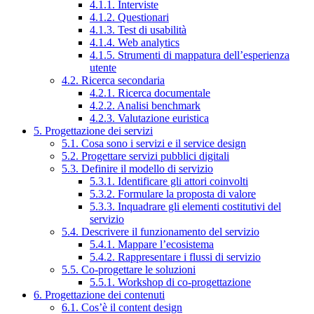
4.1.1. Interviste
4.1.2. Questionari
4.1.3. Test di usabilità
4.1.4. Web analytics
4.1.5. Strumenti di mappatura dell’esperienza
utente
4.2. Ricerca secondaria
4.2.1. Ricerca documentale
4.2.2. Analisi benchmark
4.2.3. Valutazione euristica
5. Progettazione dei servizi
5.1. Cosa sono i servizi e il service design
5.2. Progettare servizi pubblici digitali
5.3. Definire il modello di servizio
5.3.1. Identificare gli attori coinvolti
5.3.2. Formulare la proposta di valore
5.3.3. Inquadrare gli elementi costitutivi del
servizio
5.4. Descrivere il funzionamento del servizio
5.4.1. Mappare l’ecosistema
5.4.2. Rappresentare i flussi di servizio
5.5. Co-progettare le soluzioni
5.5.1. Workshop di co-progettazione
6. Progettazione dei contenuti
6.1. Cos’è il content design