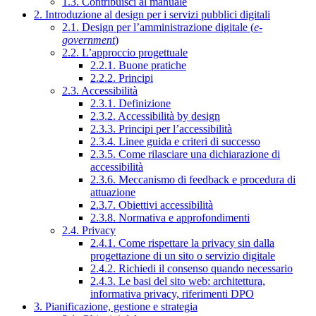
1.3. Contribuisci al manuale
2. Introduzione al design per i servizi pubblici digitali
2.1. Design per l’amministrazione digitale (
e-
government
)
2.2. L’approccio progettuale
2.2.1. Buone pratiche
2.2.2. Principi
2.3. Accessibilità
2.3.1. Definizione
2.3.2. Accessibilità by design
2.3.3. Principi per l’accessibilità
2.3.4. Linee guida e criteri di successo
2.3.5. Come rilasciare una dichiarazione di
accessibilità
2.3.6. Meccanismo di feedback e procedura di
attuazione
2.3.7. Obiettivi accessibilità
2.3.8. Normativa e approfondimenti
2.4. Privacy
2.4.1. Come rispettare la privacy sin dalla
progettazione di un sito o servizio digitale
2.4.2. Richiedi il consenso quando necessario
2.4.3. Le basi del sito web: architettura,
informativa privacy, riferimenti DPO
3. Pianificazione, gestione e strategia