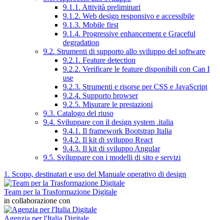
9.1.1. Attività preliminari
9.1.2. Web design responsivo e accessibile
9.1.3. Mobile first
9.1.4. Progressive enhancement e Graceful
degradation
9.2. Strumenti di supporto allo sviluppo del software
9.2.1. Feature detection
9.2.2. Verificare le feature disponibili con Can I
use
9.2.3. Strumenti e risorse per CSS e JavaScript
9.2.4. Supporto browser
9.2.5. Misurare le prestazioni
9.3. Catalogo del riuso
9.4. Sviluppare con il design system .italia
9.4.1. Il framework Bootstrap Italia
9.4.2. Il kit di sviluppo React
9.4.3. Il kit di sviluppo Angular
9.5. Sviluppare con i modelli di sito e servizi
1. Scopo, destinatari e uso del Manuale operativo di design
Team per la Trasformazione Digitale
in collaborazione con
Agenzia per l'Italia Digitale