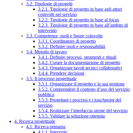
3.2. Tipologie di progetti
3.2.1. Tipologie di progetto in base agli attori
coinvolti nel servizio
3.2.2. Tipologie di progetto in base al focus
3.2.3. Tipologie di progetto in base all’ambito di
intervento
3.3. Competenze, ruoli e figure coinvolte
3.3.1. Coordinatore di progetto
3.3.2. Definire ruoli e responsabilità
3.4. Metodo di lavoro
3.4.1. Definire processi, strumenti e rituali
3.4.2. Curare la documentazione di progetto
3.4.3. Organizzare tavoli tecnici collaborativi
3.4.4. Prendere decisioni
3.5. Il processo progettuale
3.5.1. Organizzare il progetto e la sua gestione
3.5.2. Comprendere il contesto d’uso del servizio
pubblico
3.5.3. Progettare i processi e i
touchpoint
del
servizio
3.5.4. Realizzare l’interfaccia utente del servizio
3.5.5. Validare la soluzione ottenuta
4. Ricerca progettuale
4.1. Ricerca primaria
4.1.1. Interviste