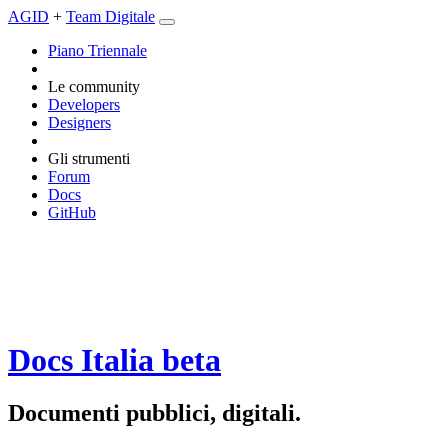
AGID
+
Team Digitale
Piano Triennale
Le community
Developers
Designers
Gli strumenti
Forum
Docs
GitHub
Docs Italia
beta
Documenti pubblici, digitali.