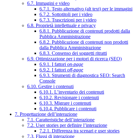
6.7. Immagini e video
6.7.1. Testo alternativo (alt text) per le immagini
6.7.2. Sottotitoli per i video
6.7.3. Trascrizioni per i video
6.8. Proprietà intellettuale e privacy
6.8.1. Pubblicazione di contenuti prodotti dalla
Pubblica Amministrazione
6.8.2. Pubblicazione di contenuti non prodotti
dalla Pubblica Amministrazione
6.8.3. Consenso dei soggetti ritratti
6.9. Ottimizzazione per i motori di ricerca (SEO)
6.9.1. I fattori
on-page
6.9.2. I fattori
off-page
6.9.3. Strumenti di diagnostica SEO: Search
Console
6.10. Gestire i contenuti
6.10.1. L’inventario dei contenuti
6.10.2. Revisionare i contenuti
6.10.3. Migrare i contenuti
6.10.4. Pubblicare i contenuti
7. Progettazione dell’interazione
7.1. Caratteristiche dell’interazione
7.2. User stories per definire l’interazione
7.2.1. Differenza tra scenari e user stories
7.3. Flussi di interazione