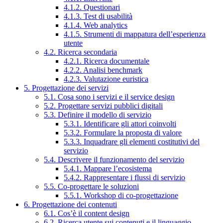
4.1.2. Questionari
4.1.3. Test di usabilità
4.1.4. Web analytics
4.1.5. Strumenti di mappatura dell’esperienza
utente
4.2. Ricerca secondaria
4.2.1. Ricerca documentale
4.2.2. Analisi benchmark
4.2.3. Valutazione euristica
5. Progettazione dei servizi
5.1. Cosa sono i servizi e il service design
5.2. Progettare servizi pubblici digitali
5.3. Definire il modello di servizio
5.3.1. Identificare gli attori coinvolti
5.3.2. Formulare la proposta di valore
5.3.3. Inquadrare gli elementi costitutivi del
servizio
5.4. Descrivere il funzionamento del servizio
5.4.1. Mappare l’ecosistema
5.4.2. Rappresentare i flussi di servizio
5.5. Co-progettare le soluzioni
5.5.1. Workshop di co-progettazione
6. Progettazione dei contenuti
6.1. Cos’è il content design
6.2. Ricerca utente sui contenuti e il linguaggio