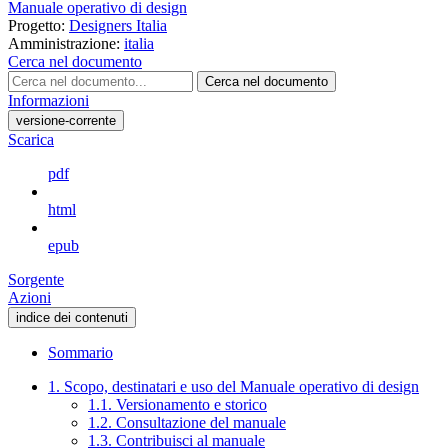
Manuale operativo di design
Progetto:
Designers Italia
Amministrazione:
italia
Cerca nel documento
Cerca nel documento
Informazioni
versione-corrente
Scarica
pdf
html
epub
Sorgente
Azioni
indice dei contenuti
Sommario
1. Scopo, destinatari e uso del Manuale operativo di design
1.1. Versionamento e storico
1.2. Consultazione del manuale
1.3. Contribuisci al manuale