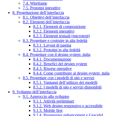
7.4. Wireframe
7.5. Prototipi interattivi
8. Progettazione dell’interfaccia
8.1. Obiettivi dell’interfaccia
8.2. Elementi dell’interfaccia
8.2.1. Elementi di composizione
8.2.2. Elementi interattivi
8.2.3. Elementi testuali (microtesti)
8.3. Progettare e costruire in alta fedeltà
8.3.1. Layout di pagina
8.3.2. Prototipi in alta fedeltà
8.4. Progettare con il design system .italia
8.4.1. Documentazione
8.4.2. Benefici del design system
8.4.3. Risorse operative
8.4.4. Come contribuire al design system .italia
8.5. Progettare con i modelli di sito e servizi
8.5.1. Vantaggi dell’utilizzo dei modelli
8.5.2. I modelli di sito e servizi disponibili
9. Sviluppo dell’interfaccia
9.1. Approccio allo sviluppo
9.1.1. Attività preliminari
9.1.2. Web design responsivo e accessibile
9.1.3. Mobile first
9.1.4. Progressive enhancement e Graceful