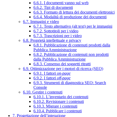
6.6.1. I documenti vanno sul web
6.6.2. Tipi di documenti
6.6.3. Formato di lettura dei documenti elettronici
6.6.4. Modalità di produzione dei documenti
6.7. Immagini e video
6.7.1. Testo alternativo (alt text) per le immagini
6.7.2. Sottotitoli per i video
6.7.3. Trascrizioni per i video
6.8. Proprietà intellettuale e privacy
6.8.1. Pubblicazione di contenuti prodotti dalla
Pubblica Amministrazione
6.8.2. Pubblicazione di contenuti non prodotti
dalla Pubblica Amministrazione
6.8.3. Consenso dei soggetti ritratti
6.9. Ottimizzazione per i motori di ricerca (SEO)
6.9.1. I fattori
on-page
6.9.2. I fattori
off-page
6.9.3. Strumenti di diagnostica SEO: Search
Console
6.10. Gestire i contenuti
6.10.1. L’inventario dei contenuti
6.10.2. Revisionare i contenuti
6.10.3. Migrare i contenuti
6.10.4. Pubblicare i contenuti
7. Progettazione dell’interazione