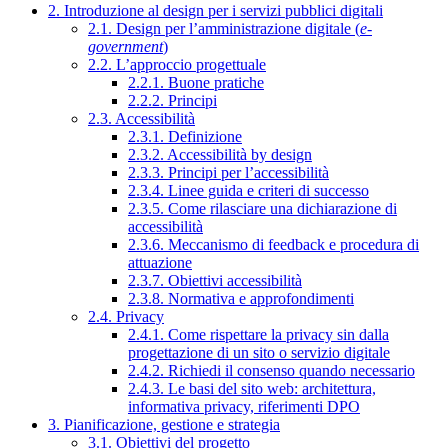
2. Introduzione al design per i servizi pubblici digitali
2.1. Design per l’amministrazione digitale (
e-
government
)
2.2. L’approccio progettuale
2.2.1. Buone pratiche
2.2.2. Principi
2.3. Accessibilità
2.3.1. Definizione
2.3.2. Accessibilità by design
2.3.3. Principi per l’accessibilità
2.3.4. Linee guida e criteri di successo
2.3.5. Come rilasciare una dichiarazione di
accessibilità
2.3.6. Meccanismo di feedback e procedura di
attuazione
2.3.7. Obiettivi accessibilità
2.3.8. Normativa e approfondimenti
2.4. Privacy
2.4.1. Come rispettare la privacy sin dalla
progettazione di un sito o servizio digitale
2.4.2. Richiedi il consenso quando necessario
2.4.3. Le basi del sito web: architettura,
informativa privacy, riferimenti DPO
3. Pianificazione, gestione e strategia
3.1. Obiettivi del progetto