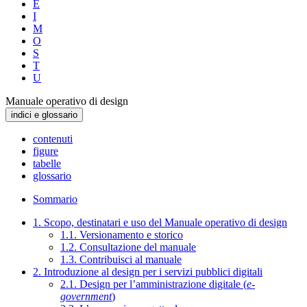
E
I
M
O
S
T
U
Manuale operativo di design
indici e glossario
contenuti
figure
tabelle
glossario
Sommario
1. Scopo, destinatari e uso del Manuale operativo di design
1.1. Versionamento e storico
1.2. Consultazione del manuale
1.3. Contribuisci al manuale
2. Introduzione al design per i servizi pubblici digitali
2.1. Design per l’amministrazione digitale (
e-
government
)