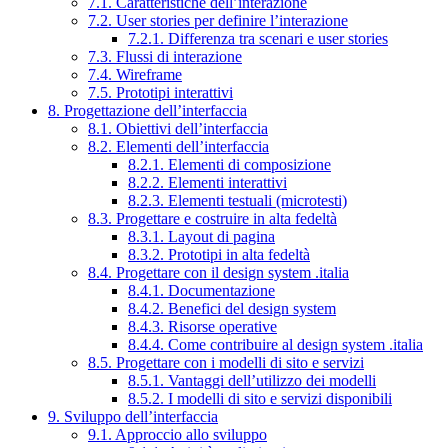
7.1. Caratteristiche dell’interazione
7.2. User stories per definire l’interazione
7.2.1. Differenza tra scenari e user stories
7.3. Flussi di interazione
7.4. Wireframe
7.5. Prototipi interattivi
8. Progettazione dell’interfaccia
8.1. Obiettivi dell’interfaccia
8.2. Elementi dell’interfaccia
8.2.1. Elementi di composizione
8.2.2. Elementi interattivi
8.2.3. Elementi testuali (microtesti)
8.3. Progettare e costruire in alta fedeltà
8.3.1. Layout di pagina
8.3.2. Prototipi in alta fedeltà
8.4. Progettare con il design system .italia
8.4.1. Documentazione
8.4.2. Benefici del design system
8.4.3. Risorse operative
8.4.4. Come contribuire al design system .italia
8.5. Progettare con i modelli di sito e servizi
8.5.1. Vantaggi dell’utilizzo dei modelli
8.5.2. I modelli di sito e servizi disponibili
9. Sviluppo dell’interfaccia
9.1. Approccio allo sviluppo