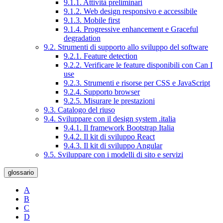
9.1.1. Attività preliminari
9.1.2. Web design responsivo e accessibile
9.1.3. Mobile first
9.1.4. Progressive enhancement e Graceful
degradation
9.2. Strumenti di supporto allo sviluppo del software
9.2.1. Feature detection
9.2.2. Verificare le feature disponibili con Can I
use
9.2.3. Strumenti e risorse per CSS e JavaScript
9.2.4. Supporto browser
9.2.5. Misurare le prestazioni
9.3. Catalogo del riuso
9.4. Sviluppare con il design system .italia
9.4.1. Il framework Bootstrap Italia
9.4.2. Il kit di sviluppo React
9.4.3. Il kit di sviluppo Angular
9.5. Sviluppare con i modelli di sito e servizi
glossario
A
B
C
D