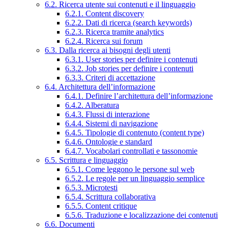
6.2. Ricerca utente sui contenuti e il linguaggio
6.2.1. Content discovery
6.2.2. Dati di ricerca (search keywords)
6.2.3. Ricerca tramite analytics
6.2.4. Ricerca sui forum
6.3. Dalla ricerca ai bisogni degli utenti
6.3.1. User stories per definire i contenuti
6.3.2. Job stories per definire i contenuti
6.3.3. Criteri di accettazione
6.4. Architettura dell’informazione
6.4.1. Definire l’architettura dell’informazione
6.4.2. Alberatura
6.4.3. Flussi di interazione
6.4.4. Sistemi di navigazione
6.4.5. Tipologie di contenuto (content type)
6.4.6. Ontologie e standard
6.4.7. Vocabolari controllati e tassonomie
6.5. Scrittura e linguaggio
6.5.1. Come leggono le persone sul web
6.5.2. Le regole per un linguaggio semplice
6.5.3. Microtesti
6.5.4. Scrittura collaborativa
6.5.5. Content critique
6.5.6. Traduzione e localizzazione dei contenuti
6.6. Documenti