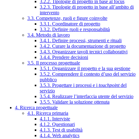
3.2.2. Tipologie di progetto in base al focus
3.2.3. Tipologie di progetto in base all’ambito di
intervento
3.3. Competenze, ruoli e figure coinvolte
3.3.1. Coordinatore di progetto
3.3.2. Definire ruoli e responsabilità
3.4. Metodo di lavoro
3.4.1. Definire processi, strumenti e rituali
3.4.2. Curare la documentazione di progetto
3.4.3. Organizzare tavoli tecnici collaborativi
3.4.4. Prendere decisioni
3.5. Il processo progettuale
3.5.1. Organizzare il progetto e la sua gestione
3.5.2. Comprendere il contesto d’uso del servizio
pubblico
3.5.3. Progettare i processi e i
touchpoint
del
servizio
3.5.4. Realizzare l’interfaccia utente del servizio
3.5.5. Validare la soluzione ottenuta
4. Ricerca progettuale
4.1. Ricerca primaria
4.1.1. Interviste
4.1.2. Questionari
4.1.3. Test di usabilità
4.1.4. Web analytics