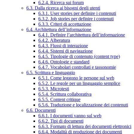
6.2.4. Ricerca sui forum
6.3. Dalla ricerca ai bisogni degli utenti
6.3.1. User stories per definire i contenuti
6.3.2. Job stories per definire i contenuti
6.3.3. Criteri di accettazione
6.4. Architettura dell’informazione
6.4.1. Definire l’architettura dell’informazione
6.4.2. Alberatura
6.4.3. Flussi di interazione
6.4.4. Sistemi di navigazione
6.4.5. Tipologie di contenuto (content type)
6.4.6. Ontologie e standard
6.4.7. Vocabolari controllati e tassonomie
6.5. Scrittura e linguaggio
6.5.1. Come leggono le persone sul web
6.5.2. Le regole per un linguaggio semplice
6.5.3. Microtesti
6.5.4. Scrittura collaborativa
6.5.5. Content critique
6.5.6. Traduzione e localizzazione dei contenuti
6.6. Documenti
6.6.1. I documenti vanno sul web
6.6.2. Tipi di documenti
6.6.3. Formato di lettura dei documenti elettronici
6.6.4. Modalità di produzione dei documenti