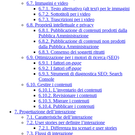
6.7. Immagini e video
6.7.1. Testo alternativo (alt text) per le immagini
6.7.2. Sottotitoli per i video
6.7.3. Trascrizioni per i video
6.8. Proprietà intellettuale e privacy
6.8.1. Pubblicazione di contenuti prodotti dalla
Pubblica Amministrazione
6.8.2. Pubblicazione di contenuti non prodotti
dalla Pubblica Amministrazione
6.8.3. Consenso dei soggetti ritratti
6.9. Ottimizzazione per i motori di ricerca (SEO)
6.9.1. I fattori
on-page
6.9.2. I fattori
off-page
6.9.3. Strumenti di diagnostica SEO: Search
Console
6.10. Gestire i contenuti
6.10.1. L’inventario dei contenuti
6.10.2. Revisionare i contenuti
6.10.3. Migrare i contenuti
6.10.4. Pubblicare i contenuti
7. Progettazione dell’interazione
7.1. Caratteristiche dell’interazione
7.2. User stories per definire l’interazione
7.2.1. Differenza tra scenari e user stories
7.3. Flussi di interazione