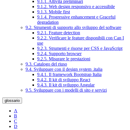
9.1.1. Attività preliminari
9.1.2. Web design responsivo e accessibile
9.1.3. Mobile first
9.1.4. Progressive enhancement e Graceful
degradation
9.2. Strumenti di supporto allo sviluppo del software
9.2.1. Feature detection
9.2.2. Verificare le feature disponibili con Can I
use
9.2.3. Strumenti e risorse per CSS e JavaScript
9.2.4. Supporto browser
9.2.5. Misurare le prestazioni
9.3. Catalogo del riuso
9.4. Sviluppare con il design system .italia
9.4.1. Il framework Bootstrap Italia
9.4.2. Il kit di sviluppo React
9.4.3. Il kit di sviluppo Angular
9.5. Sviluppare con i modelli di sito e servizi
glossario
A
B
C
D