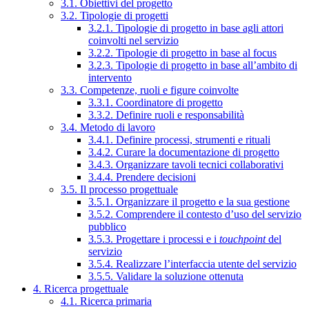
3.1. Obiettivi del progetto
3.2. Tipologie di progetti
3.2.1. Tipologie di progetto in base agli attori
coinvolti nel servizio
3.2.2. Tipologie di progetto in base al focus
3.2.3. Tipologie di progetto in base all’ambito di
intervento
3.3. Competenze, ruoli e figure coinvolte
3.3.1. Coordinatore di progetto
3.3.2. Definire ruoli e responsabilità
3.4. Metodo di lavoro
3.4.1. Definire processi, strumenti e rituali
3.4.2. Curare la documentazione di progetto
3.4.3. Organizzare tavoli tecnici collaborativi
3.4.4. Prendere decisioni
3.5. Il processo progettuale
3.5.1. Organizzare il progetto e la sua gestione
3.5.2. Comprendere il contesto d’uso del servizio
pubblico
3.5.3. Progettare i processi e i
touchpoint
del
servizio
3.5.4. Realizzare l’interfaccia utente del servizio
3.5.5. Validare la soluzione ottenuta
4. Ricerca progettuale
4.1. Ricerca primaria