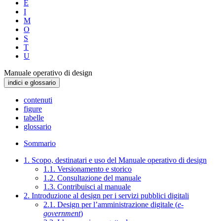
E
I
M
O
S
T
U
Manuale operativo di design
indici e glossario
contenuti
figure
tabelle
glossario
Sommario
1. Scopo, destinatari e uso del Manuale operativo di design
1.1. Versionamento e storico
1.2. Consultazione del manuale
1.3. Contribuisci al manuale
2. Introduzione al design per i servizi pubblici digitali
2.1. Design per l’amministrazione digitale (
e-
government
)