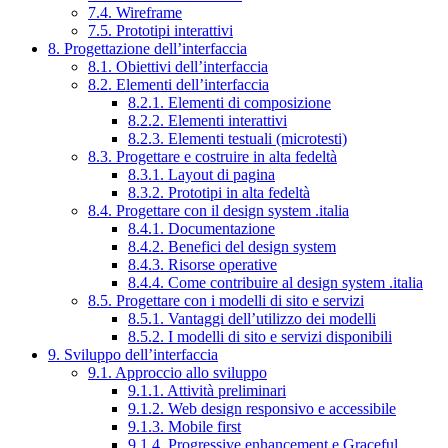
7.4. Wireframe
7.5. Prototipi interattivi
8. Progettazione dell’interfaccia
8.1. Obiettivi dell’interfaccia
8.2. Elementi dell’interfaccia
8.2.1. Elementi di composizione
8.2.2. Elementi interattivi
8.2.3. Elementi testuali (microtesti)
8.3. Progettare e costruire in alta fedeltà
8.3.1. Layout di pagina
8.3.2. Prototipi in alta fedeltà
8.4. Progettare con il design system .italia
8.4.1. Documentazione
8.4.2. Benefici del design system
8.4.3. Risorse operative
8.4.4. Come contribuire al design system .italia
8.5. Progettare con i modelli di sito e servizi
8.5.1. Vantaggi dell’utilizzo dei modelli
8.5.2. I modelli di sito e servizi disponibili
9. Sviluppo dell’interfaccia
9.1. Approccio allo sviluppo
9.1.1. Attività preliminari
9.1.2. Web design responsivo e accessibile
9.1.3. Mobile first
9.1.4. Progressive enhancement e Graceful