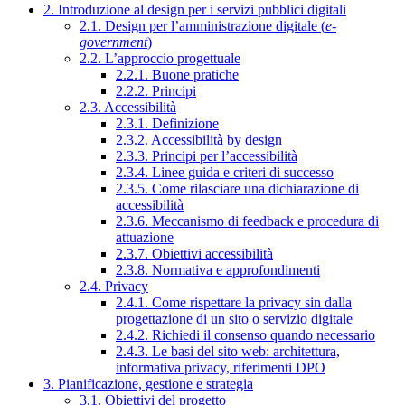
2. Introduzione al design per i servizi pubblici digitali
2.1. Design per l’amministrazione digitale (
e-
government
)
2.2. L’approccio progettuale
2.2.1. Buone pratiche
2.2.2. Principi
2.3. Accessibilità
2.3.1. Definizione
2.3.2. Accessibilità by design
2.3.3. Principi per l’accessibilità
2.3.4. Linee guida e criteri di successo
2.3.5. Come rilasciare una dichiarazione di
accessibilità
2.3.6. Meccanismo di feedback e procedura di
attuazione
2.3.7. Obiettivi accessibilità
2.3.8. Normativa e approfondimenti
2.4. Privacy
2.4.1. Come rispettare la privacy sin dalla
progettazione di un sito o servizio digitale
2.4.2. Richiedi il consenso quando necessario
2.4.3. Le basi del sito web: architettura,
informativa privacy, riferimenti DPO
3. Pianificazione, gestione e strategia
3.1. Obiettivi del progetto