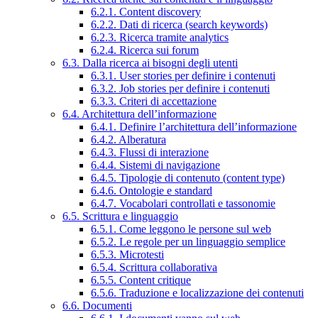
6.2.1. Content discovery
6.2.2. Dati di ricerca (search keywords)
6.2.3. Ricerca tramite analytics
6.2.4. Ricerca sui forum
6.3. Dalla ricerca ai bisogni degli utenti
6.3.1. User stories per definire i contenuti
6.3.2. Job stories per definire i contenuti
6.3.3. Criteri di accettazione
6.4. Architettura dell’informazione
6.4.1. Definire l’architettura dell’informazione
6.4.2. Alberatura
6.4.3. Flussi di interazione
6.4.4. Sistemi di navigazione
6.4.5. Tipologie di contenuto (content type)
6.4.6. Ontologie e standard
6.4.7. Vocabolari controllati e tassonomie
6.5. Scrittura e linguaggio
6.5.1. Come leggono le persone sul web
6.5.2. Le regole per un linguaggio semplice
6.5.3. Microtesti
6.5.4. Scrittura collaborativa
6.5.5. Content critique
6.5.6. Traduzione e localizzazione dei contenuti
6.6. Documenti