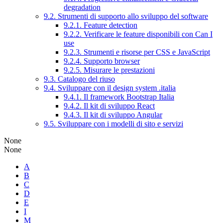
degradation
9.2. Strumenti di supporto allo sviluppo del software
9.2.1. Feature detection
9.2.2. Verificare le feature disponibili con Can I
use
9.2.3. Strumenti e risorse per CSS e JavaScript
9.2.4. Supporto browser
9.2.5. Misurare le prestazioni
9.3. Catalogo del riuso
9.4. Sviluppare con il design system .italia
9.4.1. Il framework Bootstrap Italia
9.4.2. Il kit di sviluppo React
9.4.3. Il kit di sviluppo Angular
9.5. Sviluppare con i modelli di sito e servizi
None
None
A
B
C
D
E
I
M