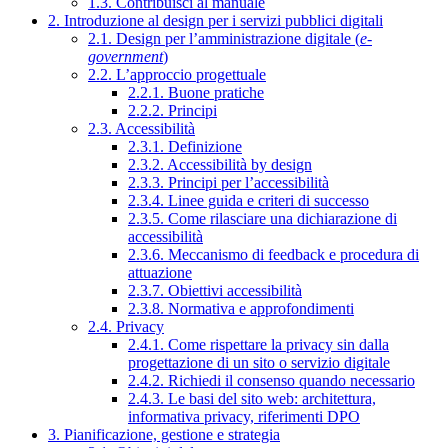
1.3. Contribuisci al manuale
2. Introduzione al design per i servizi pubblici digitali
2.1. Design per l’amministrazione digitale (
e-
government
)
2.2. L’approccio progettuale
2.2.1. Buone pratiche
2.2.2. Principi
2.3. Accessibilità
2.3.1. Definizione
2.3.2. Accessibilità by design
2.3.3. Principi per l’accessibilità
2.3.4. Linee guida e criteri di successo
2.3.5. Come rilasciare una dichiarazione di
accessibilità
2.3.6. Meccanismo di feedback e procedura di
attuazione
2.3.7. Obiettivi accessibilità
2.3.8. Normativa e approfondimenti
2.4. Privacy
2.4.1. Come rispettare la privacy sin dalla
progettazione di un sito o servizio digitale
2.4.2. Richiedi il consenso quando necessario
2.4.3. Le basi del sito web: architettura,
informativa privacy, riferimenti DPO
3. Pianificazione, gestione e strategia