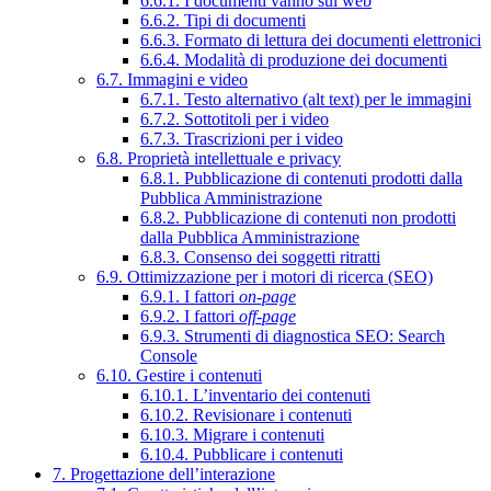
6.6.1. I documenti vanno sul web
6.6.2. Tipi di documenti
6.6.3. Formato di lettura dei documenti elettronici
6.6.4. Modalità di produzione dei documenti
6.7. Immagini e video
6.7.1. Testo alternativo (alt text) per le immagini
6.7.2. Sottotitoli per i video
6.7.3. Trascrizioni per i video
6.8. Proprietà intellettuale e privacy
6.8.1. Pubblicazione di contenuti prodotti dalla
Pubblica Amministrazione
6.8.2. Pubblicazione di contenuti non prodotti
dalla Pubblica Amministrazione
6.8.3. Consenso dei soggetti ritratti
6.9. Ottimizzazione per i motori di ricerca (SEO)
6.9.1. I fattori
on-page
6.9.2. I fattori
off-page
6.9.3. Strumenti di diagnostica SEO: Search
Console
6.10. Gestire i contenuti
6.10.1. L’inventario dei contenuti
6.10.2. Revisionare i contenuti
6.10.3. Migrare i contenuti
6.10.4. Pubblicare i contenuti
7. Progettazione dell’interazione