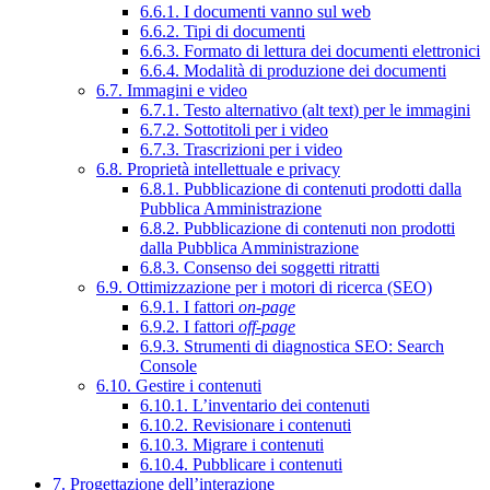
6.6.1. I documenti vanno sul web
6.6.2. Tipi di documenti
6.6.3. Formato di lettura dei documenti elettronici
6.6.4. Modalità di produzione dei documenti
6.7. Immagini e video
6.7.1. Testo alternativo (alt text) per le immagini
6.7.2. Sottotitoli per i video
6.7.3. Trascrizioni per i video
6.8. Proprietà intellettuale e privacy
6.8.1. Pubblicazione di contenuti prodotti dalla
Pubblica Amministrazione
6.8.2. Pubblicazione di contenuti non prodotti
dalla Pubblica Amministrazione
6.8.3. Consenso dei soggetti ritratti
6.9. Ottimizzazione per i motori di ricerca (SEO)
6.9.1. I fattori
on-page
6.9.2. I fattori
off-page
6.9.3. Strumenti di diagnostica SEO: Search
Console
6.10. Gestire i contenuti
6.10.1. L’inventario dei contenuti
6.10.2. Revisionare i contenuti
6.10.3. Migrare i contenuti
6.10.4. Pubblicare i contenuti
7. Progettazione dell’interazione