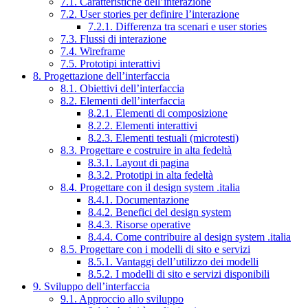
7.1. Caratteristiche dell’interazione
7.2. User stories per definire l’interazione
7.2.1. Differenza tra scenari e user stories
7.3. Flussi di interazione
7.4. Wireframe
7.5. Prototipi interattivi
8. Progettazione dell’interfaccia
8.1. Obiettivi dell’interfaccia
8.2. Elementi dell’interfaccia
8.2.1. Elementi di composizione
8.2.2. Elementi interattivi
8.2.3. Elementi testuali (microtesti)
8.3. Progettare e costruire in alta fedeltà
8.3.1. Layout di pagina
8.3.2. Prototipi in alta fedeltà
8.4. Progettare con il design system .italia
8.4.1. Documentazione
8.4.2. Benefici del design system
8.4.3. Risorse operative
8.4.4. Come contribuire al design system .italia
8.5. Progettare con i modelli di sito e servizi
8.5.1. Vantaggi dell’utilizzo dei modelli
8.5.2. I modelli di sito e servizi disponibili
9. Sviluppo dell’interfaccia
9.1. Approccio allo sviluppo