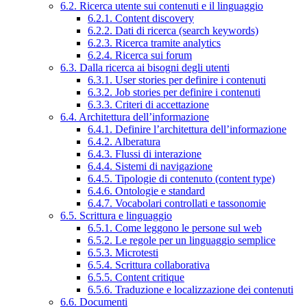
6.2. Ricerca utente sui contenuti e il linguaggio
6.2.1. Content discovery
6.2.2. Dati di ricerca (search keywords)
6.2.3. Ricerca tramite analytics
6.2.4. Ricerca sui forum
6.3. Dalla ricerca ai bisogni degli utenti
6.3.1. User stories per definire i contenuti
6.3.2. Job stories per definire i contenuti
6.3.3. Criteri di accettazione
6.4. Architettura dell’informazione
6.4.1. Definire l’architettura dell’informazione
6.4.2. Alberatura
6.4.3. Flussi di interazione
6.4.4. Sistemi di navigazione
6.4.5. Tipologie di contenuto (content type)
6.4.6. Ontologie e standard
6.4.7. Vocabolari controllati e tassonomie
6.5. Scrittura e linguaggio
6.5.1. Come leggono le persone sul web
6.5.2. Le regole per un linguaggio semplice
6.5.3. Microtesti
6.5.4. Scrittura collaborativa
6.5.5. Content critique
6.5.6. Traduzione e localizzazione dei contenuti
6.6. Documenti