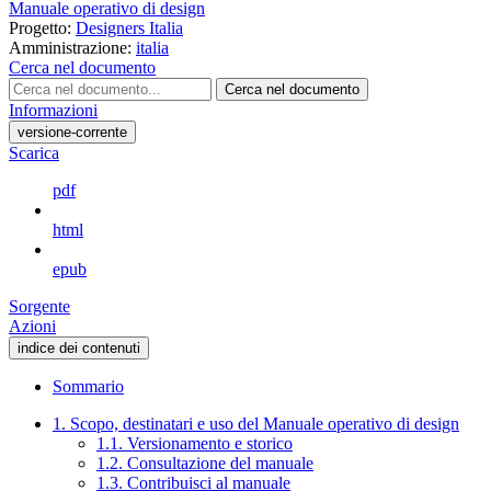
Manuale operativo di design
Progetto:
Designers Italia
Amministrazione:
italia
Cerca nel documento
Cerca nel documento
Informazioni
versione-corrente
Scarica
pdf
html
epub
Sorgente
Azioni
indice dei contenuti
Sommario
1. Scopo, destinatari e uso del Manuale operativo di design
1.1. Versionamento e storico
1.2. Consultazione del manuale
1.3. Contribuisci al manuale