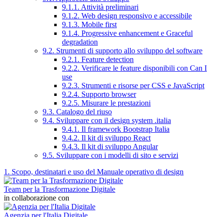
9.1.1. Attività preliminari
9.1.2. Web design responsivo e accessibile
9.1.3. Mobile first
9.1.4. Progressive enhancement e Graceful
degradation
9.2. Strumenti di supporto allo sviluppo del software
9.2.1. Feature detection
9.2.2. Verificare le feature disponibili con Can I
use
9.2.3. Strumenti e risorse per CSS e JavaScript
9.2.4. Supporto browser
9.2.5. Misurare le prestazioni
9.3. Catalogo del riuso
9.4. Sviluppare con il design system .italia
9.4.1. Il framework Bootstrap Italia
9.4.2. Il kit di sviluppo React
9.4.3. Il kit di sviluppo Angular
9.5. Sviluppare con i modelli di sito e servizi
1. Scopo, destinatari e uso del Manuale operativo di design
Team per la Trasformazione Digitale
in collaborazione con
Agenzia per l'Italia Digitale