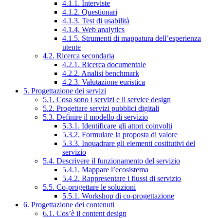
4.1.1. Interviste
4.1.2. Questionari
4.1.3. Test di usabilità
4.1.4. Web analytics
4.1.5. Strumenti di mappatura dell’esperienza
utente
4.2. Ricerca secondaria
4.2.1. Ricerca documentale
4.2.2. Analisi benchmark
4.2.3. Valutazione euristica
5. Progettazione dei servizi
5.1. Cosa sono i servizi e il service design
5.2. Progettare servizi pubblici digitali
5.3. Definire il modello di servizio
5.3.1. Identificare gli attori coinvolti
5.3.2. Formulare la proposta di valore
5.3.3. Inquadrare gli elementi costitutivi del
servizio
5.4. Descrivere il funzionamento del servizio
5.4.1. Mappare l’ecosistema
5.4.2. Rappresentare i flussi di servizio
5.5. Co-progettare le soluzioni
5.5.1. Workshop di co-progettazione
6. Progettazione dei contenuti
6.1. Cos’è il content design