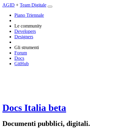
AGID
+
Team Digitale
Piano Triennale
Le community
Developers
Designers
Gli strumenti
Forum
Docs
GitHub
Docs Italia
beta
Documenti pubblici, digitali.