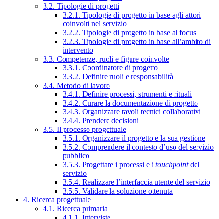
3.2. Tipologie di progetti
3.2.1. Tipologie di progetto in base agli attori
coinvolti nel servizio
3.2.2. Tipologie di progetto in base al focus
3.2.3. Tipologie di progetto in base all’ambito di
intervento
3.3. Competenze, ruoli e figure coinvolte
3.3.1. Coordinatore di progetto
3.3.2. Definire ruoli e responsabilità
3.4. Metodo di lavoro
3.4.1. Definire processi, strumenti e rituali
3.4.2. Curare la documentazione di progetto
3.4.3. Organizzare tavoli tecnici collaborativi
3.4.4. Prendere decisioni
3.5. Il processo progettuale
3.5.1. Organizzare il progetto e la sua gestione
3.5.2. Comprendere il contesto d’uso del servizio
pubblico
3.5.3. Progettare i processi e i
touchpoint
del
servizio
3.5.4. Realizzare l’interfaccia utente del servizio
3.5.5. Validare la soluzione ottenuta
4. Ricerca progettuale
4.1. Ricerca primaria
4.1.1. Interviste