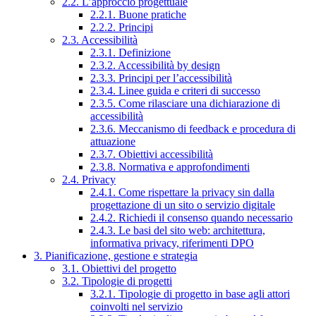
2.2. L’approccio progettuale
2.2.1. Buone pratiche
2.2.2. Principi
2.3. Accessibilità
2.3.1. Definizione
2.3.2. Accessibilità by design
2.3.3. Principi per l’accessibilità
2.3.4. Linee guida e criteri di successo
2.3.5. Come rilasciare una dichiarazione di
accessibilità
2.3.6. Meccanismo di feedback e procedura di
attuazione
2.3.7. Obiettivi accessibilità
2.3.8. Normativa e approfondimenti
2.4. Privacy
2.4.1. Come rispettare la privacy sin dalla
progettazione di un sito o servizio digitale
2.4.2. Richiedi il consenso quando necessario
2.4.3. Le basi del sito web: architettura,
informativa privacy, riferimenti DPO
3. Pianificazione, gestione e strategia
3.1. Obiettivi del progetto
3.2. Tipologie di progetti
3.2.1. Tipologie di progetto in base agli attori
coinvolti nel servizio