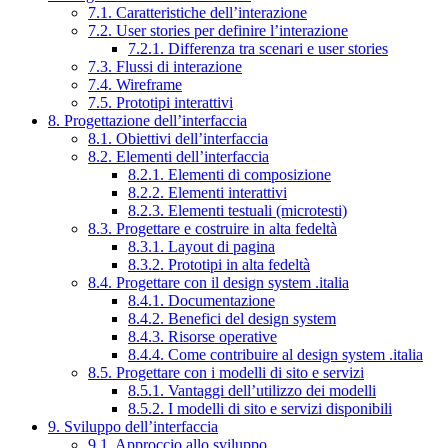
7.1. Caratteristiche dell’interazione
7.2. User stories per definire l’interazione
7.2.1. Differenza tra scenari e user stories
7.3. Flussi di interazione
7.4. Wireframe
7.5. Prototipi interattivi
8. Progettazione dell’interfaccia
8.1. Obiettivi dell’interfaccia
8.2. Elementi dell’interfaccia
8.2.1. Elementi di composizione
8.2.2. Elementi interattivi
8.2.3. Elementi testuali (microtesti)
8.3. Progettare e costruire in alta fedeltà
8.3.1. Layout di pagina
8.3.2. Prototipi in alta fedeltà
8.4. Progettare con il design system .italia
8.4.1. Documentazione
8.4.2. Benefici del design system
8.4.3. Risorse operative
8.4.4. Come contribuire al design system .italia
8.5. Progettare con i modelli di sito e servizi
8.5.1. Vantaggi dell’utilizzo dei modelli
8.5.2. I modelli di sito e servizi disponibili
9. Sviluppo dell’interfaccia
9.1. Approccio allo sviluppo