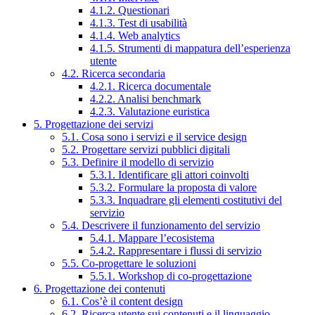
4.1.2. Questionari
4.1.3. Test di usabilità
4.1.4. Web analytics
4.1.5. Strumenti di mappatura dell’esperienza
utente
4.2. Ricerca secondaria
4.2.1. Ricerca documentale
4.2.2. Analisi benchmark
4.2.3. Valutazione euristica
5. Progettazione dei servizi
5.1. Cosa sono i servizi e il service design
5.2. Progettare servizi pubblici digitali
5.3. Definire il modello di servizio
5.3.1. Identificare gli attori coinvolti
5.3.2. Formulare la proposta di valore
5.3.3. Inquadrare gli elementi costitutivi del
servizio
5.4. Descrivere il funzionamento del servizio
5.4.1. Mappare l’ecosistema
5.4.2. Rappresentare i flussi di servizio
5.5. Co-progettare le soluzioni
5.5.1. Workshop di co-progettazione
6. Progettazione dei contenuti
6.1. Cos’è il content design
6.2. Ricerca utente sui contenuti e il linguaggio