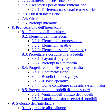
7.1. Caratteristiche dell’interazione
7.2. User stories per definire l’interazione
7.2.1. Differenza tra scenari e user stories
7.3. Flussi di interazione
7.4. Wireframe
7.5. Prototipi interattivi
8. Progettazione dell’interfaccia
8.1. Obiettivi dell’interfaccia
8.2. Elementi dell’interfaccia
8.2.1. Elementi di composizione
8.2.2. Elementi interattivi
8.2.3. Elementi testuali (microtesti)
8.3. Progettare e costruire in alta fedeltà
8.3.1. Layout di pagina
8.3.2. Prototipi in alta fedeltà
8.4. Progettare con il design system .italia
8.4.1. Documentazione
8.4.2. Benefici del design system
8.4.3. Risorse operative
8.4.4. Come contribuire al design system .italia
8.5. Progettare con i modelli di sito e servizi
8.5.1. Vantaggi dell’utilizzo dei modelli
8.5.2. I modelli di sito e servizi disponibili
9. Sviluppo dell’interfaccia
9.1. Approccio allo sviluppo