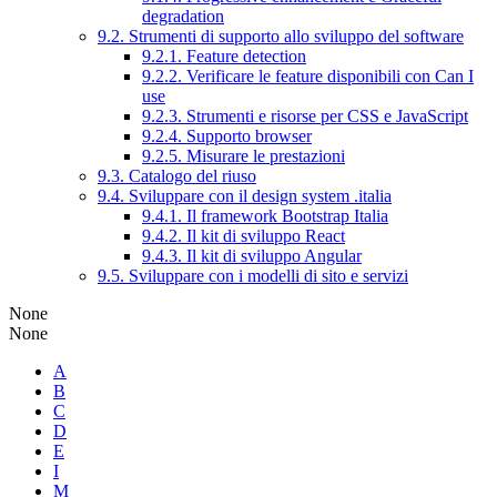
degradation
9.2. Strumenti di supporto allo sviluppo del software
9.2.1. Feature detection
9.2.2. Verificare le feature disponibili con Can I
use
9.2.3. Strumenti e risorse per CSS e JavaScript
9.2.4. Supporto browser
9.2.5. Misurare le prestazioni
9.3. Catalogo del riuso
9.4. Sviluppare con il design system .italia
9.4.1. Il framework Bootstrap Italia
9.4.2. Il kit di sviluppo React
9.4.3. Il kit di sviluppo Angular
9.5. Sviluppare con i modelli di sito e servizi
None
None
A
B
C
D
E
I
M