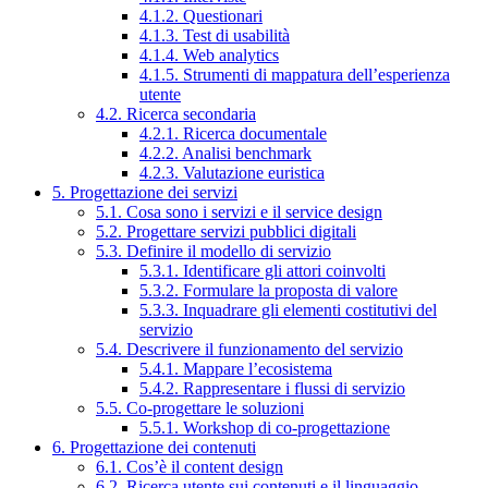
4.1.2. Questionari
4.1.3. Test di usabilità
4.1.4. Web analytics
4.1.5. Strumenti di mappatura dell’esperienza
utente
4.2. Ricerca secondaria
4.2.1. Ricerca documentale
4.2.2. Analisi benchmark
4.2.3. Valutazione euristica
5. Progettazione dei servizi
5.1. Cosa sono i servizi e il service design
5.2. Progettare servizi pubblici digitali
5.3. Definire il modello di servizio
5.3.1. Identificare gli attori coinvolti
5.3.2. Formulare la proposta di valore
5.3.3. Inquadrare gli elementi costitutivi del
servizio
5.4. Descrivere il funzionamento del servizio
5.4.1. Mappare l’ecosistema
5.4.2. Rappresentare i flussi di servizio
5.5. Co-progettare le soluzioni
5.5.1. Workshop di co-progettazione
6. Progettazione dei contenuti
6.1. Cos’è il content design
6.2. Ricerca utente sui contenuti e il linguaggio