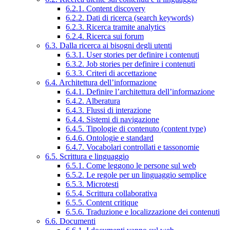
6.2.1. Content discovery
6.2.2. Dati di ricerca (search keywords)
6.2.3. Ricerca tramite analytics
6.2.4. Ricerca sui forum
6.3. Dalla ricerca ai bisogni degli utenti
6.3.1. User stories per definire i contenuti
6.3.2. Job stories per definire i contenuti
6.3.3. Criteri di accettazione
6.4. Architettura dell’informazione
6.4.1. Definire l’architettura dell’informazione
6.4.2. Alberatura
6.4.3. Flussi di interazione
6.4.4. Sistemi di navigazione
6.4.5. Tipologie di contenuto (content type)
6.4.6. Ontologie e standard
6.4.7. Vocabolari controllati e tassonomie
6.5. Scrittura e linguaggio
6.5.1. Come leggono le persone sul web
6.5.2. Le regole per un linguaggio semplice
6.5.3. Microtesti
6.5.4. Scrittura collaborativa
6.5.5. Content critique
6.5.6. Traduzione e localizzazione dei contenuti
6.6. Documenti