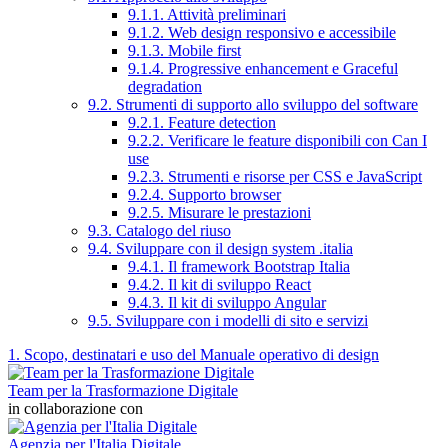
9.1.1. Attività preliminari
9.1.2. Web design responsivo e accessibile
9.1.3. Mobile first
9.1.4. Progressive enhancement e Graceful
degradation
9.2. Strumenti di supporto allo sviluppo del software
9.2.1. Feature detection
9.2.2. Verificare le feature disponibili con Can I
use
9.2.3. Strumenti e risorse per CSS e JavaScript
9.2.4. Supporto browser
9.2.5. Misurare le prestazioni
9.3. Catalogo del riuso
9.4. Sviluppare con il design system .italia
9.4.1. Il framework Bootstrap Italia
9.4.2. Il kit di sviluppo React
9.4.3. Il kit di sviluppo Angular
9.5. Sviluppare con i modelli di sito e servizi
1. Scopo, destinatari e uso del Manuale operativo di design
Team per la Trasformazione Digitale
in collaborazione con
Agenzia per l'Italia Digitale