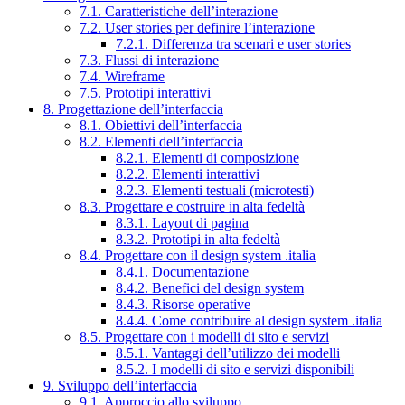
7.1. Caratteristiche dell’interazione
7.2. User stories per definire l’interazione
7.2.1. Differenza tra scenari e user stories
7.3. Flussi di interazione
7.4. Wireframe
7.5. Prototipi interattivi
8. Progettazione dell’interfaccia
8.1. Obiettivi dell’interfaccia
8.2. Elementi dell’interfaccia
8.2.1. Elementi di composizione
8.2.2. Elementi interattivi
8.2.3. Elementi testuali (microtesti)
8.3. Progettare e costruire in alta fedeltà
8.3.1. Layout di pagina
8.3.2. Prototipi in alta fedeltà
8.4. Progettare con il design system .italia
8.4.1. Documentazione
8.4.2. Benefici del design system
8.4.3. Risorse operative
8.4.4. Come contribuire al design system .italia
8.5. Progettare con i modelli di sito e servizi
8.5.1. Vantaggi dell’utilizzo dei modelli
8.5.2. I modelli di sito e servizi disponibili
9. Sviluppo dell’interfaccia
9.1. Approccio allo sviluppo