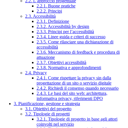
2.2. L’approccio progettuale
2.2.1. Buone pratiche
2.2.2. Principi
2.3. Accessibilità
2.3.1. Definizione
2.3.2. Accessibilità by design
2.3.3. Principi per l’accessibilità
2.3.4. Linee guida e criteri di successo
2.3.5. Come rilasciare una dichiarazione di
accessibilità
2.3.6. Meccanismo di feedback e procedura di
attuazione
2.3.7. Obiettivi accessibilità
2.3.8. Normativa e approfondimenti
2.4. Privacy
2.4.1. Come rispettare la privacy sin dalla
progettazione di un sito o servizio digitale
2.4.2. Richiedi il consenso quando necessario
2.4.3. Le basi del sito web: architettura,
informativa privacy, riferimenti DPO
3. Pianificazione, gestione e strategia
3.1. Obiettivi del progetto
3.2. Tipologie di progetti
3.2.1. Tipologie di progetto in base agli attori
coinvolti nel servizio