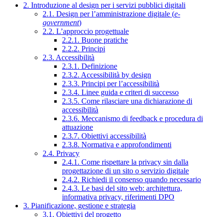
2. Introduzione al design per i servizi pubblici digitali
2.1. Design per l’amministrazione digitale (
e-
government
)
2.2. L’approccio progettuale
2.2.1. Buone pratiche
2.2.2. Principi
2.3. Accessibilità
2.3.1. Definizione
2.3.2. Accessibilità by design
2.3.3. Principi per l’accessibilità
2.3.4. Linee guida e criteri di successo
2.3.5. Come rilasciare una dichiarazione di
accessibilità
2.3.6. Meccanismo di feedback e procedura di
attuazione
2.3.7. Obiettivi accessibilità
2.3.8. Normativa e approfondimenti
2.4. Privacy
2.4.1. Come rispettare la privacy sin dalla
progettazione di un sito o servizio digitale
2.4.2. Richiedi il consenso quando necessario
2.4.3. Le basi del sito web: architettura,
informativa privacy, riferimenti DPO
3. Pianificazione, gestione e strategia
3.1. Obiettivi del progetto