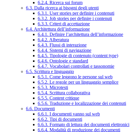
6.2.4. Ricerca sui forum
6.3. Dalla ricerca ai bisogni degli utenti
6.3.1. User stories per definire i contenuti
6.3.2. Job stories per definire i contenuti
6.3.3. Criteri di accettazione
6.4. Architettura dell’informazione
6.4.1. Definire l’architettura dell’informazione
6.4.2. Alberatura
6.4.3. Flussi di interazione
6.4.4. Sistemi di navigazione
6.4.5. Tipologie di contenuto (content type)
6.4.6. Ontologie e standard
6.4.7. Vocabolari controllati e tassonomie
6.5. Scrittura e linguaggio
6.5.1. Come leggono le persone sul web
6.5.2. Le regole per un linguaggio semplice
6.5.3. Microtesti
6.5.4. Scrittura collaborativa
6.5.5. Content critique
6.5.6. Traduzione e localizzazione dei contenuti
6.6. Documenti
6.6.1. I documenti vanno sul web
6.6.2. Tipi di documenti
6.6.3. Formato di lettura dei documenti elettronici
6.6.4. Modalità di produzione dei documenti