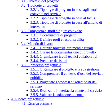
3.1. Obiettivi del progetto
3.2. Tipologie di progetti
3.2.1. Tipologie di progetto in base agli attori
coinvolti nel servizio
3.2.2. Tipologie di progetto in base al focus
3.2.3. Tipologie di progetto in base all’ambito di
intervento
3.3. Competenze, ruoli e figure coinvolte
3.3.1. Coordinatore di progetto
3.3.2. Definire ruoli e responsabilità
3.4. Metodo di lavoro
3.4.1. Definire processi, strumenti e rituali
3.4.2. Curare la documentazione di progetto
3.4.3. Organizzare tavoli tecnici collaborativi
3.4.4. Prendere decisioni
3.5. Il processo progettuale
3.5.1. Organizzare il progetto e la sua gestione
3.5.2. Comprendere il contesto d’uso del servizio
pubblico
3.5.3. Progettare i processi e i
touchpoint
del
servizio
3.5.4. Realizzare l’interfaccia utente del servizio
3.5.5. Validare la soluzione ottenuta
4. Ricerca progettuale
4.1. Ricerca primaria