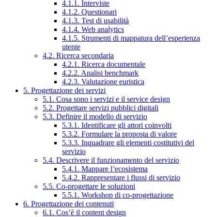
4.1.1. Interviste
4.1.2. Questionari
4.1.3. Test di usabilità
4.1.4. Web analytics
4.1.5. Strumenti di mappatura dell’esperienza
utente
4.2. Ricerca secondaria
4.2.1. Ricerca documentale
4.2.2. Analisi benchmark
4.2.3. Valutazione euristica
5. Progettazione dei servizi
5.1. Cosa sono i servizi e il service design
5.2. Progettare servizi pubblici digitali
5.3. Definire il modello di servizio
5.3.1. Identificare gli attori coinvolti
5.3.2. Formulare la proposta di valore
5.3.3. Inquadrare gli elementi costitutivi del
servizio
5.4. Descrivere il funzionamento del servizio
5.4.1. Mappare l’ecosistema
5.4.2. Rappresentare i flussi di servizio
5.5. Co-progettare le soluzioni
5.5.1. Workshop di co-progettazione
6. Progettazione dei contenuti
6.1. Cos’è il content design