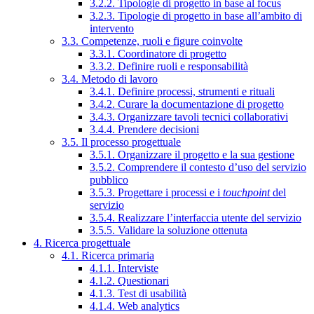
3.2.2. Tipologie di progetto in base al focus
3.2.3. Tipologie di progetto in base all’ambito di
intervento
3.3. Competenze, ruoli e figure coinvolte
3.3.1. Coordinatore di progetto
3.3.2. Definire ruoli e responsabilità
3.4. Metodo di lavoro
3.4.1. Definire processi, strumenti e rituali
3.4.2. Curare la documentazione di progetto
3.4.3. Organizzare tavoli tecnici collaborativi
3.4.4. Prendere decisioni
3.5. Il processo progettuale
3.5.1. Organizzare il progetto e la sua gestione
3.5.2. Comprendere il contesto d’uso del servizio
pubblico
3.5.3. Progettare i processi e i
touchpoint
del
servizio
3.5.4. Realizzare l’interfaccia utente del servizio
3.5.5. Validare la soluzione ottenuta
4. Ricerca progettuale
4.1. Ricerca primaria
4.1.1. Interviste
4.1.2. Questionari
4.1.3. Test di usabilità
4.1.4. Web analytics