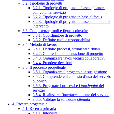
3.2. Tipologie di progetti
3.2.1. Tipologie di progetto in base agli attori
coinvolti nel servizio
3.2.2. Tipologie di progetto in base al focus
3.2.3. Tipologie di progetto in base all’ambito di
intervento
3.3. Competenze, ruoli e figure coinvolte
3.3.1. Coordinatore di progetto
3.3.2. Definire ruoli e responsabilità
3.4. Metodo di lavoro
3.4.1. Definire processi, strumenti e rituali
3.4.2. Curare la documentazione di progetto
3.4.3. Organizzare tavoli tecnici collaborativi
3.4.4. Prendere decisioni
3.5. Il processo progettuale
3.5.1. Organizzare il progetto e la sua gestione
3.5.2. Comprendere il contesto d’uso del servizio
pubblico
3.5.3. Progettare i processi e i
touchpoint
del
servizio
3.5.4. Realizzare l’interfaccia utente del servizio
3.5.5. Validare la soluzione ottenuta
4. Ricerca progettuale
4.1. Ricerca primaria
4.1.1. Interviste