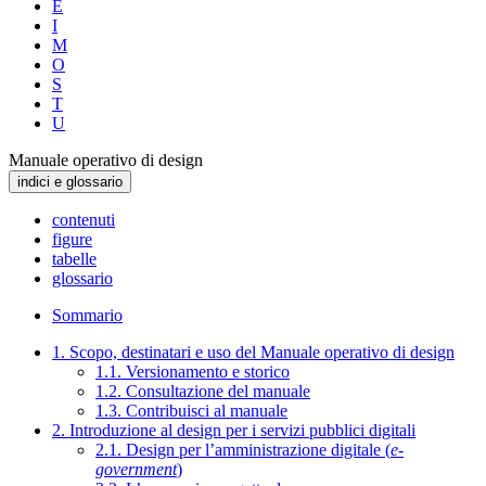
E
I
M
O
S
T
U
Manuale operativo di design
indici e glossario
contenuti
figure
tabelle
glossario
Sommario
1. Scopo, destinatari e uso del Manuale operativo di design
1.1. Versionamento e storico
1.2. Consultazione del manuale
1.3. Contribuisci al manuale
2. Introduzione al design per i servizi pubblici digitali
2.1. Design per l’amministrazione digitale (
e-
government
)