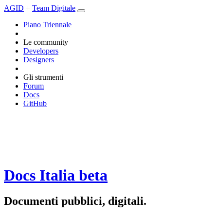
AGID
+
Team Digitale
Piano Triennale
Le community
Developers
Designers
Gli strumenti
Forum
Docs
GitHub
Docs Italia
beta
Documenti pubblici, digitali.