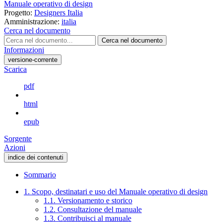
Manuale operativo di design
Progetto:
Designers Italia
Amministrazione:
italia
Cerca nel documento
Cerca nel documento
Informazioni
versione-corrente
Scarica
pdf
html
epub
Sorgente
Azioni
indice dei contenuti
Sommario
1. Scopo, destinatari e uso del Manuale operativo di design
1.1. Versionamento e storico
1.2. Consultazione del manuale
1.3. Contribuisci al manuale