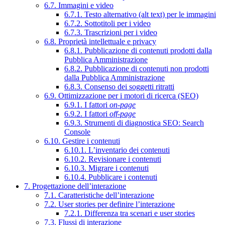
6.7. Immagini e video
6.7.1. Testo alternativo (alt text) per le immagini
6.7.2. Sottotitoli per i video
6.7.3. Trascrizioni per i video
6.8. Proprietà intellettuale e privacy
6.8.1. Pubblicazione di contenuti prodotti dalla
Pubblica Amministrazione
6.8.2. Pubblicazione di contenuti non prodotti
dalla Pubblica Amministrazione
6.8.3. Consenso dei soggetti ritratti
6.9. Ottimizzazione per i motori di ricerca (SEO)
6.9.1. I fattori
on-page
6.9.2. I fattori
off-page
6.9.3. Strumenti di diagnostica SEO: Search
Console
6.10. Gestire i contenuti
6.10.1. L’inventario dei contenuti
6.10.2. Revisionare i contenuti
6.10.3. Migrare i contenuti
6.10.4. Pubblicare i contenuti
7. Progettazione dell’interazione
7.1. Caratteristiche dell’interazione
7.2. User stories per definire l’interazione
7.2.1. Differenza tra scenari e user stories
7.3. Flussi di interazione