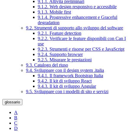
9.1.1. Attività preliminari
9.1.2. Web design responsivo e accessibile
9.1.3. Mobile first
9.1.4. Progressive enhancement e Graceful
degradation
9.2. Strumenti di supporto allo sviluppo del software
9.2.1. Feature detection
9.2.2. Verificare le feature disponibili con Can I
use
9.2.3. Strumenti e risorse per CSS e JavaScript
9.2.4. Supporto browser
9.2.5. Misurare le prestazioni
9.3. Catalogo del riuso
9.4. Sviluppare con il design system .italia
9.4.1. Il framework Bootstrap Italia
9.4.2. Il kit di sviluppo React
9.4.3. Il kit di sviluppo Angular
9.5. Sviluppare con i modelli di sito e servizi
glossario
A
B
C
D