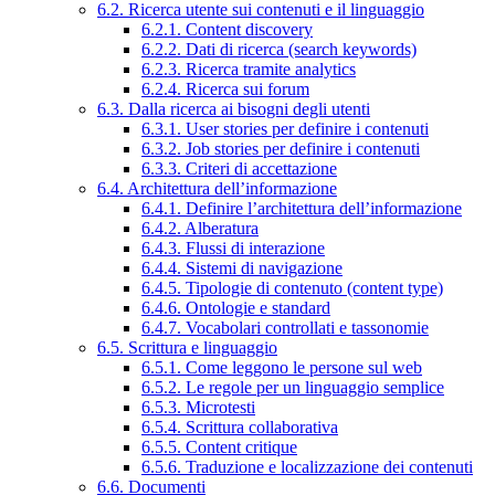
6.2. Ricerca utente sui contenuti e il linguaggio
6.2.1. Content discovery
6.2.2. Dati di ricerca (search keywords)
6.2.3. Ricerca tramite analytics
6.2.4. Ricerca sui forum
6.3. Dalla ricerca ai bisogni degli utenti
6.3.1. User stories per definire i contenuti
6.3.2. Job stories per definire i contenuti
6.3.3. Criteri di accettazione
6.4. Architettura dell’informazione
6.4.1. Definire l’architettura dell’informazione
6.4.2. Alberatura
6.4.3. Flussi di interazione
6.4.4. Sistemi di navigazione
6.4.5. Tipologie di contenuto (content type)
6.4.6. Ontologie e standard
6.4.7. Vocabolari controllati e tassonomie
6.5. Scrittura e linguaggio
6.5.1. Come leggono le persone sul web
6.5.2. Le regole per un linguaggio semplice
6.5.3. Microtesti
6.5.4. Scrittura collaborativa
6.5.5. Content critique
6.5.6. Traduzione e localizzazione dei contenuti
6.6. Documenti