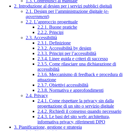
1.3. Contribuisci al manuale
2. Introduzione al design per i servizi pubblici digitali
2.1. Design per l’amministrazione digitale (
e-
government
)
2.2. L’approccio progettuale
2.2.1. Buone pratiche
2.2.2. Principi
2.3. Accessibilità
2.3.1. Definizione
2.3.2. Accessibilità by design
2.3.3. Principi per l’accessibilità
2.3.4. Linee guida e criteri di successo
2.3.5. Come rilasciare una dichiarazione di
accessibilità
2.3.6. Meccanismo di feedback e procedura di
attuazione
2.3.7. Obiettivi accessibilità
2.3.8. Normativa e approfondimenti
2.4. Privacy
2.4.1. Come rispettare la privacy sin dalla
progettazione di un sito o servizio digitale
2.4.2. Richiedi il consenso quando necessario
2.4.3. Le basi del sito web: architettura,
informativa privacy, riferimenti DPO
3. Pianificazione, gestione e strategia