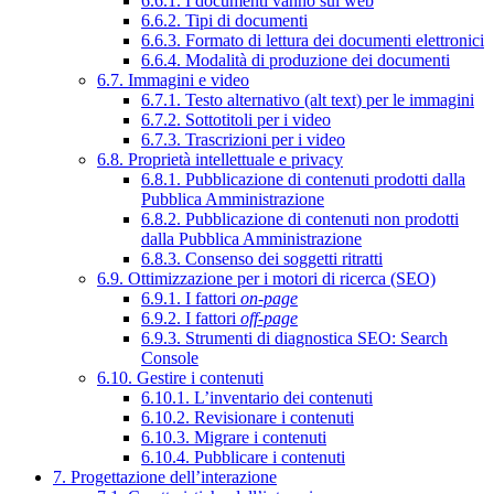
6.6.1. I documenti vanno sul web
6.6.2. Tipi di documenti
6.6.3. Formato di lettura dei documenti elettronici
6.6.4. Modalità di produzione dei documenti
6.7. Immagini e video
6.7.1. Testo alternativo (alt text) per le immagini
6.7.2. Sottotitoli per i video
6.7.3. Trascrizioni per i video
6.8. Proprietà intellettuale e privacy
6.8.1. Pubblicazione di contenuti prodotti dalla
Pubblica Amministrazione
6.8.2. Pubblicazione di contenuti non prodotti
dalla Pubblica Amministrazione
6.8.3. Consenso dei soggetti ritratti
6.9. Ottimizzazione per i motori di ricerca (SEO)
6.9.1. I fattori
on-page
6.9.2. I fattori
off-page
6.9.3. Strumenti di diagnostica SEO: Search
Console
6.10. Gestire i contenuti
6.10.1. L’inventario dei contenuti
6.10.2. Revisionare i contenuti
6.10.3. Migrare i contenuti
6.10.4. Pubblicare i contenuti
7. Progettazione dell’interazione