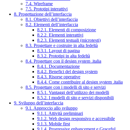
7.4. Wireframe
7.5. Prototipi interattivi
8. Progettazione dell’interfaccia
8.1. Obiettivi dell’interfaccia
8.2. Elementi dell’interfaccia
8.2.1. Elementi di composizione
8.2.2. Elementi interattivi
8.2.3. Elementi testuali (microtesti)
8.3. Progettare e costruire in alta fedeltà
8.3.1. Layout di pagina
8.3.2. Prototipi in alta fedeltà
8.4. Progettare con il design system .italia
8.4.1. Documentazione
8.4.2. Benefici del design system
8.4.3. Risorse operative
8.4.4. Come contribuire al design system .italia
8.5. Progettare con i modelli di sito e servizi
8.5.1. Vantaggi dell’utilizzo dei modelli
8.5.2. I modelli di sito e servizi disponibili
9. Sviluppo dell’interfaccia
9.1. Approccio allo sviluppo
9.1.1. Attività preliminari
9.1.2. Web design responsivo e accessibile
9.1.3. Mobile first
9.1.4. Progressive enhancement e Graceful