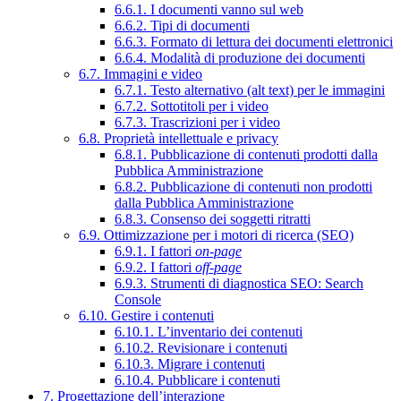
6.6.1. I documenti vanno sul web
6.6.2. Tipi di documenti
6.6.3. Formato di lettura dei documenti elettronici
6.6.4. Modalità di produzione dei documenti
6.7. Immagini e video
6.7.1. Testo alternativo (alt text) per le immagini
6.7.2. Sottotitoli per i video
6.7.3. Trascrizioni per i video
6.8. Proprietà intellettuale e privacy
6.8.1. Pubblicazione di contenuti prodotti dalla
Pubblica Amministrazione
6.8.2. Pubblicazione di contenuti non prodotti
dalla Pubblica Amministrazione
6.8.3. Consenso dei soggetti ritratti
6.9. Ottimizzazione per i motori di ricerca (SEO)
6.9.1. I fattori
on-page
6.9.2. I fattori
off-page
6.9.3. Strumenti di diagnostica SEO: Search
Console
6.10. Gestire i contenuti
6.10.1. L’inventario dei contenuti
6.10.2. Revisionare i contenuti
6.10.3. Migrare i contenuti
6.10.4. Pubblicare i contenuti
7. Progettazione dell’interazione