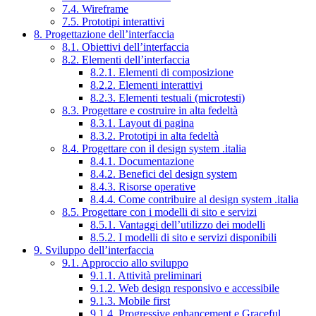
7.4. Wireframe
7.5. Prototipi interattivi
8. Progettazione dell’interfaccia
8.1. Obiettivi dell’interfaccia
8.2. Elementi dell’interfaccia
8.2.1. Elementi di composizione
8.2.2. Elementi interattivi
8.2.3. Elementi testuali (microtesti)
8.3. Progettare e costruire in alta fedeltà
8.3.1. Layout di pagina
8.3.2. Prototipi in alta fedeltà
8.4. Progettare con il design system .italia
8.4.1. Documentazione
8.4.2. Benefici del design system
8.4.3. Risorse operative
8.4.4. Come contribuire al design system .italia
8.5. Progettare con i modelli di sito e servizi
8.5.1. Vantaggi dell’utilizzo dei modelli
8.5.2. I modelli di sito e servizi disponibili
9. Sviluppo dell’interfaccia
9.1. Approccio allo sviluppo
9.1.1. Attività preliminari
9.1.2. Web design responsivo e accessibile
9.1.3. Mobile first
9.1.4. Progressive enhancement e Graceful