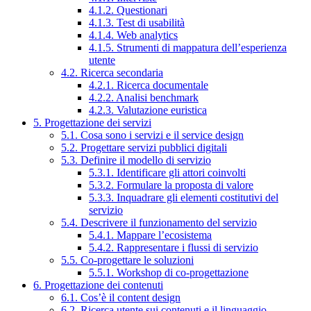
4.1.2. Questionari
4.1.3. Test di usabilità
4.1.4. Web analytics
4.1.5. Strumenti di mappatura dell’esperienza
utente
4.2. Ricerca secondaria
4.2.1. Ricerca documentale
4.2.2. Analisi benchmark
4.2.3. Valutazione euristica
5. Progettazione dei servizi
5.1. Cosa sono i servizi e il service design
5.2. Progettare servizi pubblici digitali
5.3. Definire il modello di servizio
5.3.1. Identificare gli attori coinvolti
5.3.2. Formulare la proposta di valore
5.3.3. Inquadrare gli elementi costitutivi del
servizio
5.4. Descrivere il funzionamento del servizio
5.4.1. Mappare l’ecosistema
5.4.2. Rappresentare i flussi di servizio
5.5. Co-progettare le soluzioni
5.5.1. Workshop di co-progettazione
6. Progettazione dei contenuti
6.1. Cos’è il content design
6.2. Ricerca utente sui contenuti e il linguaggio