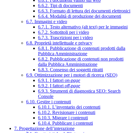
6.6.1. I documenti vanno sul web
6.6.2. Tipi di documenti
6.6.3. Formato di lettura dei documenti elettronici
6.6.4. Modalità di produzione dei documenti
6.7. Immagini e video
6.7.1. Testo alternativo (alt text) per le immagini
6.7.2. Sottotitoli per i video
6.7.3. Trascrizioni per i video
6.8. Proprietà intellettuale e privacy
6.8.1. Pubblicazione di contenuti prodotti dalla
Pubblica Amministrazione
6.8.2. Pubblicazione di contenuti non prodotti
dalla Pubblica Amministrazione
6.8.3. Consenso dei soggetti ritratti
6.9. Ottimizzazione per i motori di ricerca (SEO)
6.9.1. I fattori
on-page
6.9.2. I fattori
off-page
6.9.3. Strumenti di diagnostica SEO: Search
Console
6.10. Gestire i contenuti
6.10.1. L’inventario dei contenuti
6.10.2. Revisionare i contenuti
6.10.3. Migrare i contenuti
6.10.4. Pubblicare i contenuti
7. Progettazione dell’interazione