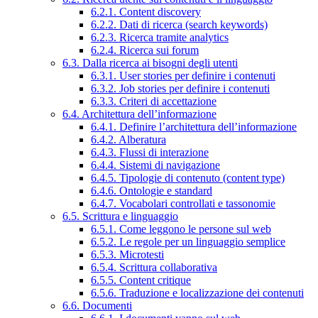
6.2.1. Content discovery
6.2.2. Dati di ricerca (search keywords)
6.2.3. Ricerca tramite analytics
6.2.4. Ricerca sui forum
6.3. Dalla ricerca ai bisogni degli utenti
6.3.1. User stories per definire i contenuti
6.3.2. Job stories per definire i contenuti
6.3.3. Criteri di accettazione
6.4. Architettura dell’informazione
6.4.1. Definire l’architettura dell’informazione
6.4.2. Alberatura
6.4.3. Flussi di interazione
6.4.4. Sistemi di navigazione
6.4.5. Tipologie di contenuto (content type)
6.4.6. Ontologie e standard
6.4.7. Vocabolari controllati e tassonomie
6.5. Scrittura e linguaggio
6.5.1. Come leggono le persone sul web
6.5.2. Le regole per un linguaggio semplice
6.5.3. Microtesti
6.5.4. Scrittura collaborativa
6.5.5. Content critique
6.5.6. Traduzione e localizzazione dei contenuti
6.6. Documenti