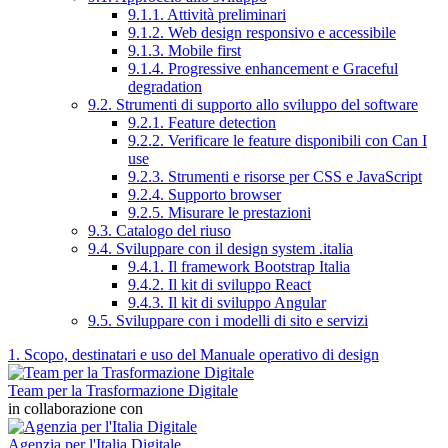
9.1.1. Attività preliminari
9.1.2. Web design responsivo e accessibile
9.1.3. Mobile first
9.1.4. Progressive enhancement e Graceful
degradation
9.2. Strumenti di supporto allo sviluppo del software
9.2.1. Feature detection
9.2.2. Verificare le feature disponibili con Can I
use
9.2.3. Strumenti e risorse per CSS e JavaScript
9.2.4. Supporto browser
9.2.5. Misurare le prestazioni
9.3. Catalogo del riuso
9.4. Sviluppare con il design system .italia
9.4.1. Il framework Bootstrap Italia
9.4.2. Il kit di sviluppo React
9.4.3. Il kit di sviluppo Angular
9.5. Sviluppare con i modelli di sito e servizi
1. Scopo, destinatari e uso del Manuale operativo di design
Team per la Trasformazione Digitale
in collaborazione con
Agenzia per l'Italia Digitale