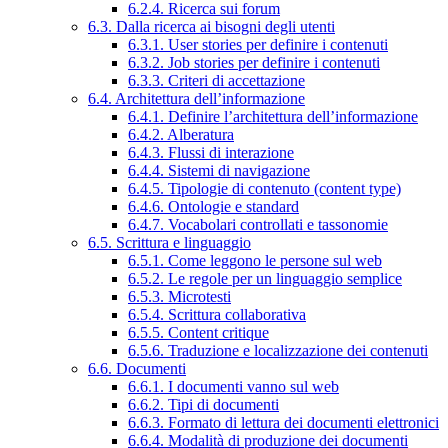
6.2.4. Ricerca sui forum
6.3. Dalla ricerca ai bisogni degli utenti
6.3.1. User stories per definire i contenuti
6.3.2. Job stories per definire i contenuti
6.3.3. Criteri di accettazione
6.4. Architettura dell’informazione
6.4.1. Definire l’architettura dell’informazione
6.4.2. Alberatura
6.4.3. Flussi di interazione
6.4.4. Sistemi di navigazione
6.4.5. Tipologie di contenuto (content type)
6.4.6. Ontologie e standard
6.4.7. Vocabolari controllati e tassonomie
6.5. Scrittura e linguaggio
6.5.1. Come leggono le persone sul web
6.5.2. Le regole per un linguaggio semplice
6.5.3. Microtesti
6.5.4. Scrittura collaborativa
6.5.5. Content critique
6.5.6. Traduzione e localizzazione dei contenuti
6.6. Documenti
6.6.1. I documenti vanno sul web
6.6.2. Tipi di documenti
6.6.3. Formato di lettura dei documenti elettronici
6.6.4. Modalità di produzione dei documenti