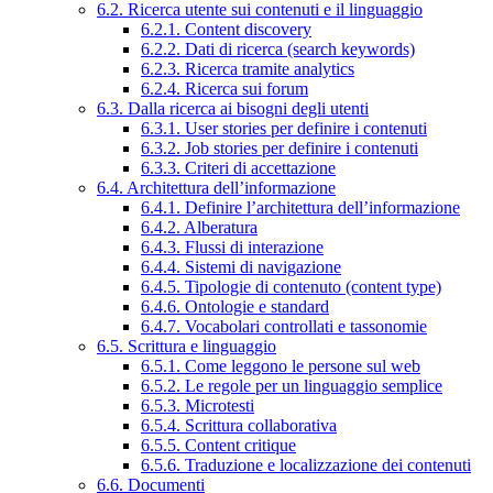
6.2. Ricerca utente sui contenuti e il linguaggio
6.2.1. Content discovery
6.2.2. Dati di ricerca (search keywords)
6.2.3. Ricerca tramite analytics
6.2.4. Ricerca sui forum
6.3. Dalla ricerca ai bisogni degli utenti
6.3.1. User stories per definire i contenuti
6.3.2. Job stories per definire i contenuti
6.3.3. Criteri di accettazione
6.4. Architettura dell’informazione
6.4.1. Definire l’architettura dell’informazione
6.4.2. Alberatura
6.4.3. Flussi di interazione
6.4.4. Sistemi di navigazione
6.4.5. Tipologie di contenuto (content type)
6.4.6. Ontologie e standard
6.4.7. Vocabolari controllati e tassonomie
6.5. Scrittura e linguaggio
6.5.1. Come leggono le persone sul web
6.5.2. Le regole per un linguaggio semplice
6.5.3. Microtesti
6.5.4. Scrittura collaborativa
6.5.5. Content critique
6.5.6. Traduzione e localizzazione dei contenuti
6.6. Documenti