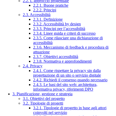
2.2. L’approccio progettuale
2.2.1. Buone pratiche
2.2.2. Principi
2.3. Accessibilità
2.3.1. Definizione
2.3.2. Accessibilità by design
2.3.3. Principi per l’accessibilità
2.3.4. Linee guida e criteri di successo
2.3.5. Come rilasciare una dichiarazione di
accessibilità
2.3.6. Meccanismo di feedback e procedura di
attuazione
2.3.7. Obiettivi accessibilità
2.3.8. Normativa e approfondimenti
2.4. Privacy
2.4.1. Come rispettare la privacy sin dalla
progettazione di un sito o servizio digitale
2.4.2. Richiedi il consenso quando necessario
2.4.3. Le basi del sito web: architettura,
informativa privacy, riferimenti DPO
3. Pianificazione, gestione e strategia
3.1. Obiettivi del progetto
3.2. Tipologie di progetti
3.2.1. Tipologie di progetto in base agli attori
coinvolti nel servizio