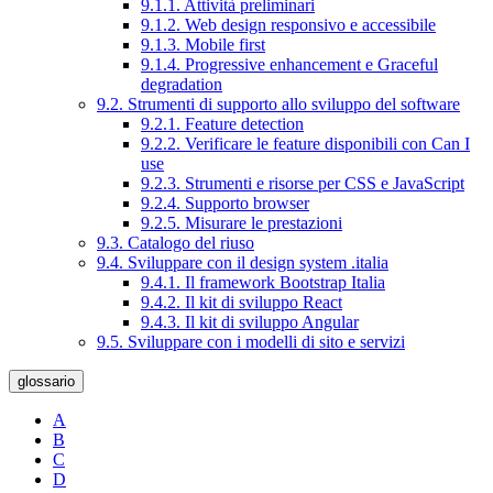
9.1.1. Attività preliminari
9.1.2. Web design responsivo e accessibile
9.1.3. Mobile first
9.1.4. Progressive enhancement e Graceful
degradation
9.2. Strumenti di supporto allo sviluppo del software
9.2.1. Feature detection
9.2.2. Verificare le feature disponibili con Can I
use
9.2.3. Strumenti e risorse per CSS e JavaScript
9.2.4. Supporto browser
9.2.5. Misurare le prestazioni
9.3. Catalogo del riuso
9.4. Sviluppare con il design system .italia
9.4.1. Il framework Bootstrap Italia
9.4.2. Il kit di sviluppo React
9.4.3. Il kit di sviluppo Angular
9.5. Sviluppare con i modelli di sito e servizi
glossario
A
B
C
D