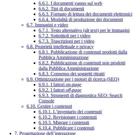
6.6.1. I documenti vanno sul web
6.6.2. Tipi di documenti
6.6.3. Formato di lettura dei documenti elettronici
6.6.4. Modalità di produzione dei documenti
6.7. Immagini e video
6.7.1. Testo alternativo (alt text) per le immagini
6.7.2. Sottotitoli per i video
6.7.3. Trascrizioni per i video
6.8. Proprietà intellettuale e privacy
6.8.1. Pubblicazione di contenuti prodotti dalla
Pubblica Amministrazione
6.8.2. Pubblicazione di contenuti non prodotti
dalla Pubblica Amministrazione
6.8.3. Consenso dei soggetti ritratti
6.9. Ottimizzazione per i motori di ricerca (SEO)
6.9.1. I fattori
on-page
6.9.2. I fattori
off-page
6.9.3. Strumenti di diagnostica SEO: Search
Console
6.10. Gestire i contenuti
6.10.1. L’inventario dei contenuti
6.10.2. Revisionare i contenuti
6.10.3. Migrare i contenuti
6.10.4. Pubblicare i contenuti
7. Progettazione dell’interazione