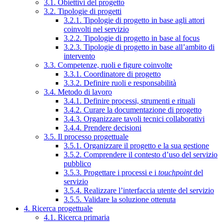
3.1. Obiettivi del progetto
3.2. Tipologie di progetti
3.2.1. Tipologie di progetto in base agli attori
coinvolti nel servizio
3.2.2. Tipologie di progetto in base al focus
3.2.3. Tipologie di progetto in base all’ambito di
intervento
3.3. Competenze, ruoli e figure coinvolte
3.3.1. Coordinatore di progetto
3.3.2. Definire ruoli e responsabilità
3.4. Metodo di lavoro
3.4.1. Definire processi, strumenti e rituali
3.4.2. Curare la documentazione di progetto
3.4.3. Organizzare tavoli tecnici collaborativi
3.4.4. Prendere decisioni
3.5. Il processo progettuale
3.5.1. Organizzare il progetto e la sua gestione
3.5.2. Comprendere il contesto d’uso del servizio
pubblico
3.5.3. Progettare i processi e i
touchpoint
del
servizio
3.5.4. Realizzare l’interfaccia utente del servizio
3.5.5. Validare la soluzione ottenuta
4. Ricerca progettuale
4.1. Ricerca primaria