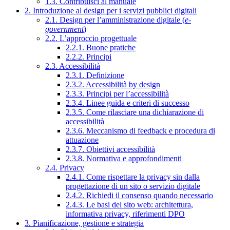
1.3. Contribuisci al manuale
2. Introduzione al design per i servizi pubblici digitali
2.1. Design per l’amministrazione digitale (
e-
government
)
2.2. L’approccio progettuale
2.2.1. Buone pratiche
2.2.2. Principi
2.3. Accessibilità
2.3.1. Definizione
2.3.2. Accessibilità by design
2.3.3. Principi per l’accessibilità
2.3.4. Linee guida e criteri di successo
2.3.5. Come rilasciare una dichiarazione di
accessibilità
2.3.6. Meccanismo di feedback e procedura di
attuazione
2.3.7. Obiettivi accessibilità
2.3.8. Normativa e approfondimenti
2.4. Privacy
2.4.1. Come rispettare la privacy sin dalla
progettazione di un sito o servizio digitale
2.4.2. Richiedi il consenso quando necessario
2.4.3. Le basi del sito web: architettura,
informativa privacy, riferimenti DPO
3. Pianificazione, gestione e strategia