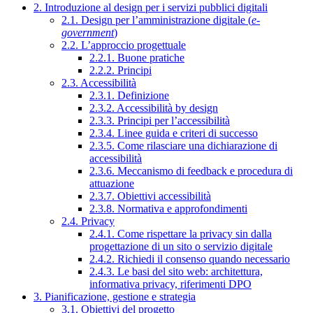
2. Introduzione al design per i servizi pubblici digitali
2.1. Design per l’amministrazione digitale (
e-
government
)
2.2. L’approccio progettuale
2.2.1. Buone pratiche
2.2.2. Principi
2.3. Accessibilità
2.3.1. Definizione
2.3.2. Accessibilità by design
2.3.3. Principi per l’accessibilità
2.3.4. Linee guida e criteri di successo
2.3.5. Come rilasciare una dichiarazione di
accessibilità
2.3.6. Meccanismo di feedback e procedura di
attuazione
2.3.7. Obiettivi accessibilità
2.3.8. Normativa e approfondimenti
2.4. Privacy
2.4.1. Come rispettare la privacy sin dalla
progettazione di un sito o servizio digitale
2.4.2. Richiedi il consenso quando necessario
2.4.3. Le basi del sito web: architettura,
informativa privacy, riferimenti DPO
3. Pianificazione, gestione e strategia
3.1. Obiettivi del progetto