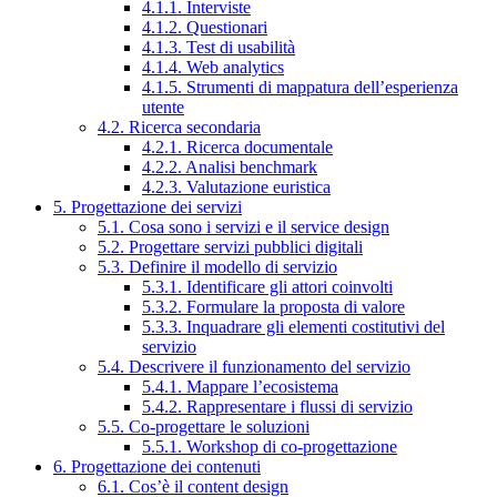
4.1.1. Interviste
4.1.2. Questionari
4.1.3. Test di usabilità
4.1.4. Web analytics
4.1.5. Strumenti di mappatura dell’esperienza
utente
4.2. Ricerca secondaria
4.2.1. Ricerca documentale
4.2.2. Analisi benchmark
4.2.3. Valutazione euristica
5. Progettazione dei servizi
5.1. Cosa sono i servizi e il service design
5.2. Progettare servizi pubblici digitali
5.3. Definire il modello di servizio
5.3.1. Identificare gli attori coinvolti
5.3.2. Formulare la proposta di valore
5.3.3. Inquadrare gli elementi costitutivi del
servizio
5.4. Descrivere il funzionamento del servizio
5.4.1. Mappare l’ecosistema
5.4.2. Rappresentare i flussi di servizio
5.5. Co-progettare le soluzioni
5.5.1. Workshop di co-progettazione
6. Progettazione dei contenuti
6.1. Cos’è il content design