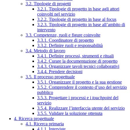
3.2. Tipologie di progetti
3.2.1. Tipologie di progetto in base agli attori
coinvolti nel servizio
3.2.2. Tipologie di progetto in base al focus
3.2.3. Tipologie di progetto in base all’ambito di
intervento
3.3. Competenze, ruoli e figure coinvolte
3.3.1. Coordinatore di progetto
3.3.2. Definire ruoli e responsabilità
3.4. Metodo di lavoro
3.4.1. Definire processi, strumenti e rituali
3.4.2. Curare la documentazione di progetto
3.4.3. Organizzare tavoli tecnici collaborativi
3.4.4. Prendere decisioni
3.5. Il processo progettuale
3.5.1. Organizzare il progetto e la sua gestione
3.5.2. Comprendere il contesto d’uso del servizio
pubblico
3.5.3. Progettare i processi e i
touchpoint
del
servizio
3.5.4. Realizzare l’interfaccia utente del servizio
3.5.5. Validare la soluzione ottenuta
4. Ricerca progettuale
4.1. Ricerca primaria
4.1.1. Interviste