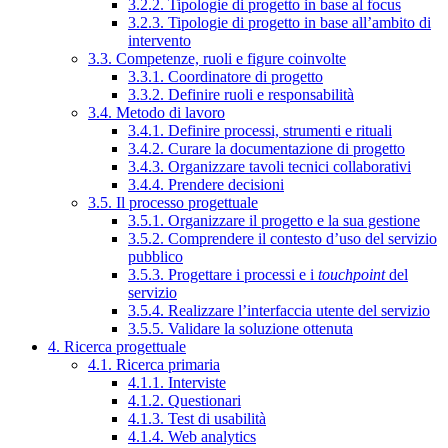
3.2.2. Tipologie di progetto in base al focus
3.2.3. Tipologie di progetto in base all’ambito di
intervento
3.3. Competenze, ruoli e figure coinvolte
3.3.1. Coordinatore di progetto
3.3.2. Definire ruoli e responsabilità
3.4. Metodo di lavoro
3.4.1. Definire processi, strumenti e rituali
3.4.2. Curare la documentazione di progetto
3.4.3. Organizzare tavoli tecnici collaborativi
3.4.4. Prendere decisioni
3.5. Il processo progettuale
3.5.1. Organizzare il progetto e la sua gestione
3.5.2. Comprendere il contesto d’uso del servizio
pubblico
3.5.3. Progettare i processi e i
touchpoint
del
servizio
3.5.4. Realizzare l’interfaccia utente del servizio
3.5.5. Validare la soluzione ottenuta
4. Ricerca progettuale
4.1. Ricerca primaria
4.1.1. Interviste
4.1.2. Questionari
4.1.3. Test di usabilità
4.1.4. Web analytics