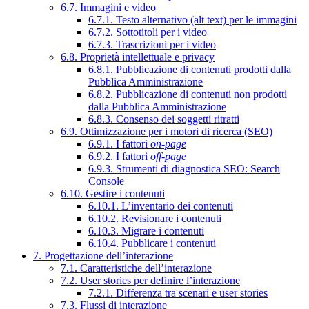
6.7. Immagini e video
6.7.1. Testo alternativo (alt text) per le immagini
6.7.2. Sottotitoli per i video
6.7.3. Trascrizioni per i video
6.8. Proprietà intellettuale e privacy
6.8.1. Pubblicazione di contenuti prodotti dalla
Pubblica Amministrazione
6.8.2. Pubblicazione di contenuti non prodotti
dalla Pubblica Amministrazione
6.8.3. Consenso dei soggetti ritratti
6.9. Ottimizzazione per i motori di ricerca (SEO)
6.9.1. I fattori
on-page
6.9.2. I fattori
off-page
6.9.3. Strumenti di diagnostica SEO: Search
Console
6.10. Gestire i contenuti
6.10.1. L’inventario dei contenuti
6.10.2. Revisionare i contenuti
6.10.3. Migrare i contenuti
6.10.4. Pubblicare i contenuti
7. Progettazione dell’interazione
7.1. Caratteristiche dell’interazione
7.2. User stories per definire l’interazione
7.2.1. Differenza tra scenari e user stories
7.3. Flussi di interazione