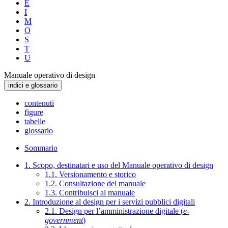
E
I
M
O
S
T
U
Manuale operativo di design
indici e glossario
contenuti
figure
tabelle
glossario
Sommario
1. Scopo, destinatari e uso del Manuale operativo di design
1.1. Versionamento e storico
1.2. Consultazione del manuale
1.3. Contribuisci al manuale
2. Introduzione al design per i servizi pubblici digitali
2.1. Design per l’amministrazione digitale (
e-
government
)