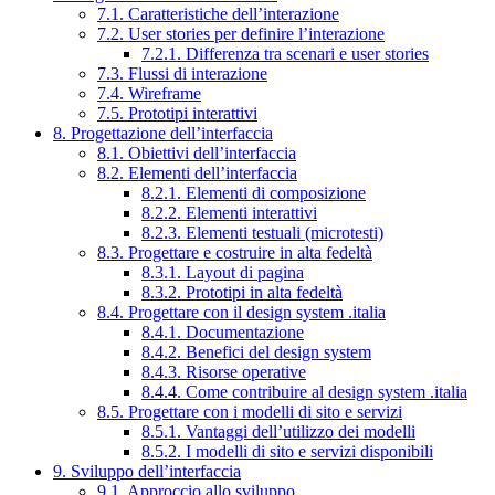
7.1. Caratteristiche dell’interazione
7.2. User stories per definire l’interazione
7.2.1. Differenza tra scenari e user stories
7.3. Flussi di interazione
7.4. Wireframe
7.5. Prototipi interattivi
8. Progettazione dell’interfaccia
8.1. Obiettivi dell’interfaccia
8.2. Elementi dell’interfaccia
8.2.1. Elementi di composizione
8.2.2. Elementi interattivi
8.2.3. Elementi testuali (microtesti)
8.3. Progettare e costruire in alta fedeltà
8.3.1. Layout di pagina
8.3.2. Prototipi in alta fedeltà
8.4. Progettare con il design system .italia
8.4.1. Documentazione
8.4.2. Benefici del design system
8.4.3. Risorse operative
8.4.4. Come contribuire al design system .italia
8.5. Progettare con i modelli di sito e servizi
8.5.1. Vantaggi dell’utilizzo dei modelli
8.5.2. I modelli di sito e servizi disponibili
9. Sviluppo dell’interfaccia
9.1. Approccio allo sviluppo