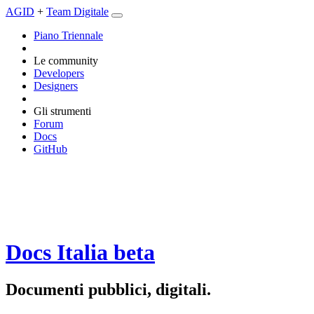
AGID
+
Team Digitale
Piano Triennale
Le community
Developers
Designers
Gli strumenti
Forum
Docs
GitHub
Docs Italia
beta
Documenti pubblici, digitali.