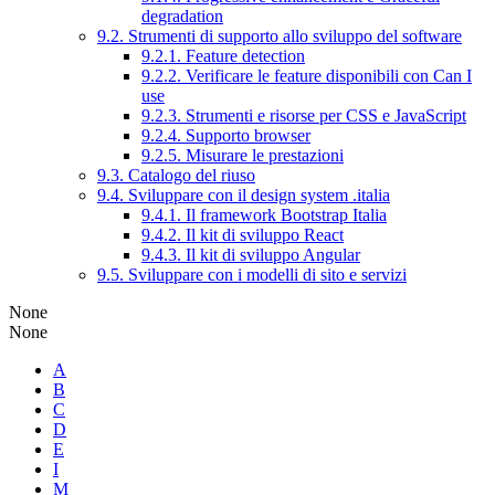
degradation
9.2. Strumenti di supporto allo sviluppo del software
9.2.1. Feature detection
9.2.2. Verificare le feature disponibili con Can I
use
9.2.3. Strumenti e risorse per CSS e JavaScript
9.2.4. Supporto browser
9.2.5. Misurare le prestazioni
9.3. Catalogo del riuso
9.4. Sviluppare con il design system .italia
9.4.1. Il framework Bootstrap Italia
9.4.2. Il kit di sviluppo React
9.4.3. Il kit di sviluppo Angular
9.5. Sviluppare con i modelli di sito e servizi
None
None
A
B
C
D
E
I
M