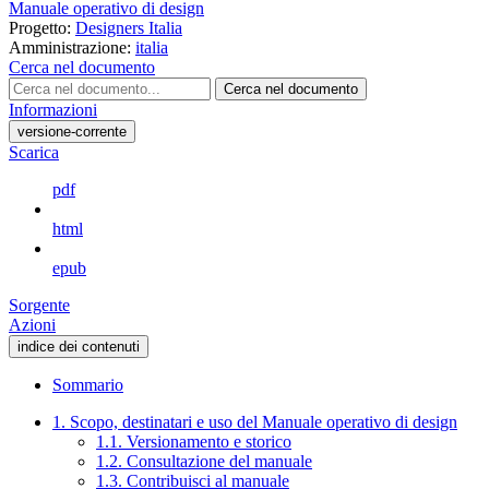
Manuale operativo di design
Progetto:
Designers Italia
Amministrazione:
italia
Cerca nel documento
Cerca nel documento
Informazioni
versione-corrente
Scarica
pdf
html
epub
Sorgente
Azioni
indice dei contenuti
Sommario
1. Scopo, destinatari e uso del Manuale operativo di design
1.1. Versionamento e storico
1.2. Consultazione del manuale
1.3. Contribuisci al manuale