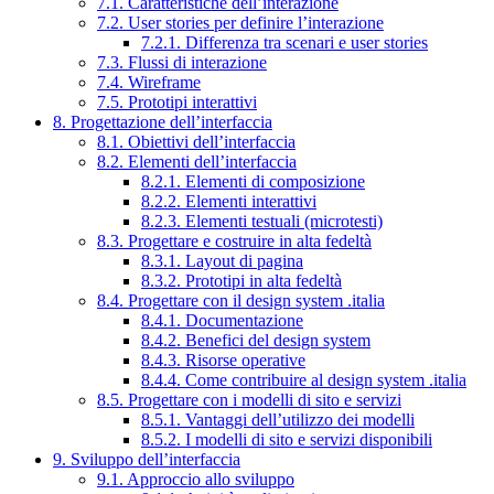
7.1. Caratteristiche dell’interazione
7.2. User stories per definire l’interazione
7.2.1. Differenza tra scenari e user stories
7.3. Flussi di interazione
7.4. Wireframe
7.5. Prototipi interattivi
8. Progettazione dell’interfaccia
8.1. Obiettivi dell’interfaccia
8.2. Elementi dell’interfaccia
8.2.1. Elementi di composizione
8.2.2. Elementi interattivi
8.2.3. Elementi testuali (microtesti)
8.3. Progettare e costruire in alta fedeltà
8.3.1. Layout di pagina
8.3.2. Prototipi in alta fedeltà
8.4. Progettare con il design system .italia
8.4.1. Documentazione
8.4.2. Benefici del design system
8.4.3. Risorse operative
8.4.4. Come contribuire al design system .italia
8.5. Progettare con i modelli di sito e servizi
8.5.1. Vantaggi dell’utilizzo dei modelli
8.5.2. I modelli di sito e servizi disponibili
9. Sviluppo dell’interfaccia
9.1. Approccio allo sviluppo